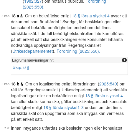
(
1982:327
) om notarius publicus.
Förordning
(2025:550).
18 a §
Om en bekräftelse enligt
18 § första stycket 4
avser ett
dokument som är utfärdat i Sverige, får beskickningen eller
konsulatet bekräfta behörigheten endast om det finns
särskilda skäl. I de fall behörighetskontrollen inte kan utföras
på ett enkelt sätt ska beskickningen eller konsulatet inhämta
nödvändiga upplysningar från Regeringskansliet
(
Utrikesdepartementet
).
Förordning (2025:550).
Lagrumshänvisningar hit
1
3 kap. 18 §
18 b §
Om en legalisering enligt förordningen (
2025:549
) om
rätt för Regeringskansliet (Utrikesdepartementet) att verkställa
legaliseringar eller en bekräftelse enligt
18 § första stycket 4
kan eller skulle kunna ske, gäller beskickningars och konsulats
behörighet enligt
18 § första stycket
1
-
3
endast om det finns
särskilda skäl och uppgifterna som ska intygas kan verifieras
på ett enkelt sätt.
Innan intygande utfärdas ska beskickningen eller konsulatet