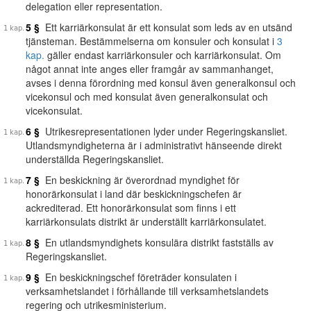
delegation eller representation.
5 §
Ett karriärkonsulat är ett konsulat som leds av en utsänd
tjänsteman. Bestämmelserna om konsuler och konsulat i
3
kap.
gäller endast karriärkonsuler och karriärkonsulat. Om
något annat inte anges eller framgår av sammanhanget,
avses i denna förordning med konsul även generalkonsul och
vicekonsul och med konsulat även generalkonsulat och
vicekonsulat.
6 §
Utrikesrepresentationen lyder under Regeringskansliet.
Utlandsmyndigheterna är i administrativt hänseende direkt
underställda Regeringskansliet.
7 §
En beskickning är överordnad myndighet för
honorärkonsulat i land där beskickningschefen är
ackrediterad. Ett honorärkonsulat som finns i ett
karriärkonsulats distrikt är underställt karriärkonsulatet.
8 §
En utlandsmyndighets konsulära distrikt fastställs av
Regeringskansliet.
9 §
En beskickningschef företräder konsulaten i
verksamhetslandet i förhållande till verksamhetslandets
regering och utrikesministerium.