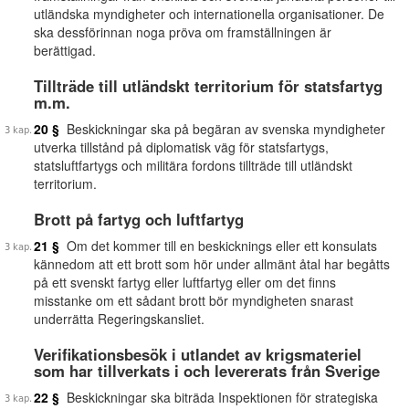
utländska myndigheter och internationella organisationer. De
ska dessförinnan noga pröva om framställningen är
berättigad.
Tillträde till utländskt territorium för statsfartyg
m.m.
20 §
Beskickningar ska på begäran av svenska myndigheter
utverka tillstånd på diplomatisk väg för statsfartygs,
statsluftfartygs och militära fordons tillträde till utländskt
territorium.
Brott på fartyg och luftfartyg
21 §
Om det kommer till en beskicknings eller ett konsulats
kännedom att ett brott som hör under allmänt åtal har begåtts
på ett svenskt fartyg eller luftfartyg eller om det finns
misstanke om ett sådant brott bör myndigheten snarast
underrätta Regeringskansliet.
Verifikationsbesök i utlandet av krigsmateriel
som har tillverkats i och levererats från Sverige
22 §
Beskickningar ska biträda Inspektionen för strategiska