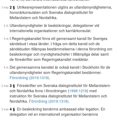
2 §
Utrikesrepresentationen utgörs av utlandsmyndigheterna,
honorärkonsulaten och Svenska dialoginstitutet för
Mellanöstern och Nordafrika.
Utlandsmyndigheter är beskickningar, delegationer vid
internationella organisationer och karriärkonsulat.
I Regeringskansliet finns ett gemensamt kansli för Sveriges
sändebud i vissa länder. I fråga om detta kansli och de
sändebuden tillämpas bestämmelserna i denna förordning om
beskickningar och myndighetschefer i tilllämpliga delar samt
de föreskrifter som Regeringskansliet meddelar.
Det gemensamma kansliet är också kansli i Stockholm för de
utlandsmyndigheter som Regeringskansliet bestämmer.
Förordning (2019:1318).
3 §
Föreskrifter om Svenska dialoginstitutet för Mellanöstern
och Nordafrika finns i förordningen (
1998:1218
) med
instruktion för Svenska dialoginstitutet för Mellanöstern och
Nordafrika.
Förordning (2019:1318).
4 §
En beskickning benämns ambassad eller legation. En
delegation vid en internationell organisation benämns