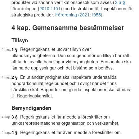
produkter vid sådana verifikationsbesök som avses i
2 a §
förordningen (
2010:1101
) med instruktion för Inspektionen för
strategiska produkter.
Förordning (2021:1055).
4 kap. Gemensamma bestämmelser
Tillsyn
1 §
Regeringskansliet utövar tillsyn över
utlandsmyndigheterna. Den som genomför en tillsyn har rätt
att ta del av alla handlingar vid myndigheten. Personalen ska
lämna de upplysningar och det bistånd som behövs.
2 §
En utlandsmyndighet ska inspektera underställda
honorärkonsulat regelbundet och i övrigt när det finns
särskilda skäl. Rapporter om gjorda inspektioner ska sändas
till Regeringskansliet.
Bemyndiganden
3 §
Regeringskansliet får meddela föreskrifter om
utrikesrepresentationens organisation och verksamhet.
4 §
Regeringskansliet får även meddela föreskrifter om