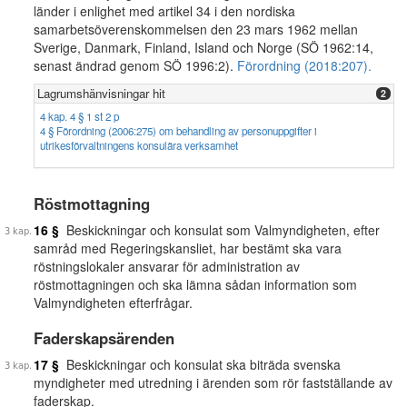
länder i enlighet med artikel 34 i den nordiska
samarbetsöverenskommelsen den 23 mars 1962 mellan
Sverige, Danmark, Finland, Island och Norge (SÖ 1962:14,
senast ändrad genom SÖ 1996:2).
Förordning (2018:207).
Lagrumshänvisningar hit
2
4 kap. 4 § 1 st 2 p
4 § Förordning (2006:275) om behandling av personuppgifter i
utrikesförvaltningens konsulära verksamhet
Röstmottagning
16 §
Beskickningar och konsulat som Valmyndigheten, efter
samråd med Regeringskansliet, har bestämt ska vara
röstningslokaler ansvarar för administration av
röstmottagningen och ska lämna sådan information som
Valmyndigheten efterfrågar.
Faderskapsärenden
17 §
Beskickningar och konsulat ska biträda svenska
myndigheter med utredning i ärenden som rör fastställande av
faderskap.