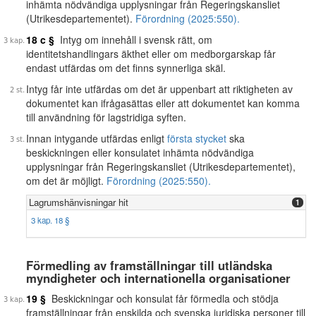
inhämta nödvändiga upplysningar från Regeringskansliet
(Utrikesdepartementet).
Förordning (2025:550).
18 c §
Intyg om innehåll i svensk rätt, om
identitetshandlingars äkthet eller om medborgarskap får
endast utfärdas om det finns synnerliga skäl.
Intyg får inte utfärdas om det är uppenbart att riktigheten av
dokumentet kan ifrågasättas eller att dokumentet kan komma
till användning för lagstridiga syften.
Innan intygande utfärdas enligt
första stycket
ska
beskickningen eller konsulatet inhämta nödvändiga
upplysningar från Regeringskansliet (Utrikesdepartementet),
om det är möjligt.
Förordning (2025:550).
Lagrumshänvisningar hit
1
3 kap. 18 §
Förmedling av framställningar till utländska
myndigheter och internationella organisationer
19 §
Beskickningar och konsulat får förmedla och stödja
framställningar från enskilda och svenska juridiska personer till