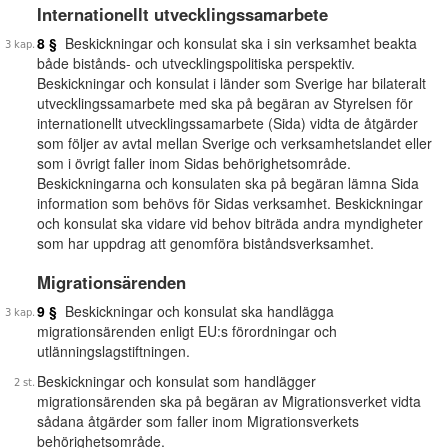
Internationellt utvecklingssamarbete
8 §
Beskickningar och konsulat ska i sin verksamhet beakta
både bistånds- och utvecklingspolitiska perspektiv.
Beskickningar och konsulat i länder som Sverige har bilateralt
utvecklingssamarbete med ska på begäran av Styrelsen för
internationellt utvecklingssamarbete (Sida) vidta de åtgärder
som följer av avtal mellan Sverige och verksamhetslandet eller
som i övrigt faller inom Sidas behörighetsområde.
Beskickningarna och konsulaten ska på begäran lämna Sida
information som behövs för Sidas verksamhet. Beskickningar
och konsulat ska vidare vid behov biträda andra myndigheter
som har uppdrag att genomföra biståndsverksamhet.
Migrationsärenden
9 §
Beskickningar och konsulat ska handlägga
migrationsärenden enligt EU:s förordningar och
utlänningslagstiftningen.
Beskickningar och konsulat som handlägger
migrationsärenden ska på begäran av Migrationsverket vidta
sådana åtgärder som faller inom Migrationsverkets
behörighetsområde.