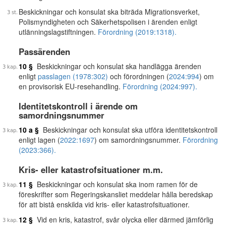
Beskickningar och konsulat ska biträda Migrationsverket,
Polismyndigheten och Säkerhetspolisen i ärenden enligt
utlänningslagstiftningen.
Förordning (2019:1318).
Passärenden
10 §
Beskickningar och konsulat ska handlägga ärenden
enligt
passlagen (1978:302)
och förordningen (
2024:994
) om
en provisorisk EU-resehandling.
Förordning (2024:997).
Identitetskontroll i ärende om
samordningsnummer
10 a §
Beskickningar och konsulat ska utföra identitetskontroll
enligt lagen (
2022:1697
) om samordningsnummer.
Förordning
(2023:366).
Kris- eller katastrofsituationer m.m.
11 §
Beskickningar och konsulat ska inom ramen för de
föreskrifter som Regeringskansliet meddelar hålla beredskap
för att bistå enskilda vid kris- eller katastrofsituationer.
12 §
Vid en kris, katastrof, svår olycka eller därmed jämförlig