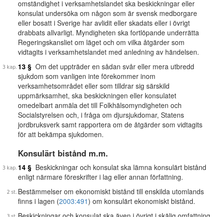
omständighet i verksamhetslandet ska beskickningar eller
konsulat undersöka om någon som är svensk medborgare
eller bosatt i Sverige har avlidit eller skadats eller i övrigt
drabbats allvarligt. Myndigheten ska fortlöpande underrätta
Regeringskansliet om läget och om vilka åtgärder som
vidtagits i verksamhetslandet med anledning av händelsen.
13 §
Om det uppträder en sådan svår eller mera utbredd
sjukdom som vanligen inte förekommer inom
verksamhetsområdet eller som tilldrar sig särskild
uppmärksamhet, ska beskickningen eller konsulatet
omedelbart anmäla det till Folkhälsomyndigheten och
Socialstyrelsen och, i fråga om djursjukdomar, Statens
jordbruksverk samt rapportera om de åtgärder som vidtagits
för att bekämpa sjukdomen.
Konsulärt bistånd m.m.
14 §
Beskickningar och konsulat ska lämna konsulärt bistånd
enligt närmare föreskrifter i lag eller annan författning.
Bestämmelser om ekonomiskt bistånd till enskilda utomlands
finns i lagen (
2003:491
) om konsulärt ekonomiskt bistånd.
Beskickningar och konsulat ska även i övrigt i skälig omfattning