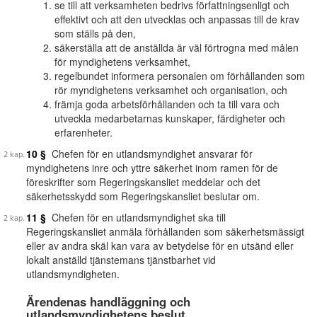
se till att verksamheten bedrivs författningsenligt och
effektivt och att den utvecklas och anpassas till de krav
som ställs på den,
säkerställa att de anställda är väl förtrogna med målen
för myndighetens verksamhet,
regelbundet informera personalen om förhållanden som
rör myndighetens verksamhet och organisation, och
främja goda arbetsförhållanden och ta till vara och
utveckla medarbetarnas kunskaper, färdigheter och
erfarenheter.
10 §
Chefen för en utlandsmyndighet ansvarar för
myndighetens inre och yttre säkerhet inom ramen för de
föreskrifter som Regeringskansliet meddelar och det
säkerhetsskydd som Regeringskansliet beslutar om.
11 §
Chefen för en utlandsmyndighet ska till
Regeringskansliet anmäla förhållanden som säkerhetsmässigt
eller av andra skäl kan vara av betydelse för en utsänd eller
lokalt anställd tjänstemans tjänstbarhet vid
utlandsmyndigheten.
Ärendenas handläggning och
utlandsmyndighetens beslut