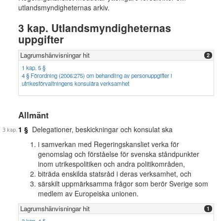
utlandsmyndigheternas arkiv.
3 kap. Utlandsmyndigheternas
uppgifter
Lagrumshänvisningar hit
2
1 kap. 5 §
4 § Förordning (2006:275) om behandling av personuppgifter i
utrikesförvaltningens konsulära verksamhet
Allmänt
1 §
Delegationer, beskickningar och konsulat ska
i samverkan med Regeringskansliet verka för
genomslag och förståelse för svenska ståndpunkter
inom utrikespolitiken och andra politikområden,
biträda enskilda statsråd i deras verksamhet, och
särskilt uppmärksamma frågor som berör Sverige som
medlem av Europeiska unionen.
Lagrumshänvisningar hit
1