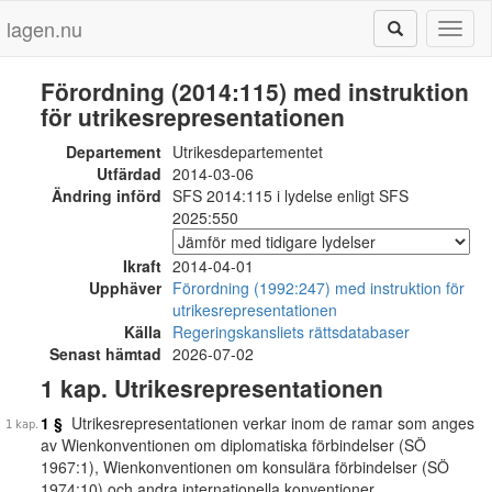
lagen.nu
Toggl
naviga
Förordning (2014:115) med instruktion
för utrikesrepresentationen
Departement
Utrikesdepartementet
Utfärdad
2014-03-06
Ändring införd
SFS 2014:115 i lydelse enligt SFS
2025:550
Ikraft
2014-04-01
Upphäver
Förordning (1992:247) med instruktion för
utrikesrepresentationen
Källa
Regeringskansliets rättsdatabaser
Senast hämtad
2026-07-02
1 kap. Utrikesrepresentationen
1 §
Utrikesrepresentationen verkar inom de ramar som anges
av Wienkonventionen om diplomatiska förbindelser (SÖ
1967:1), Wienkonventionen om konsulära förbindelser (SÖ
1974:10) och andra internationella konventioner.