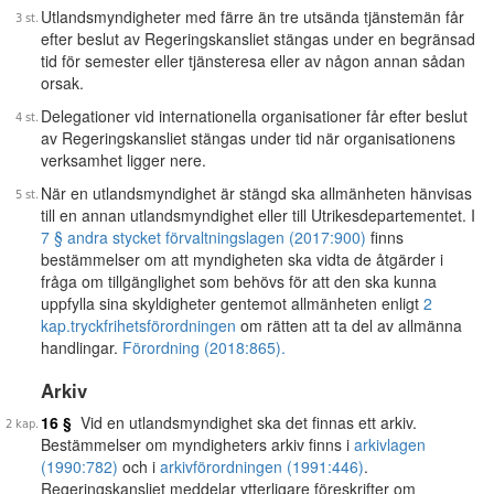
Utlandsmyndigheter med färre än tre utsända tjänstemän får
efter beslut av Regeringskansliet stängas under en begränsad
tid för semester eller tjänsteresa eller av någon annan sådan
orsak.
Delegationer vid internationella organisationer får efter beslut
av Regeringskansliet stängas under tid när organisationens
verksamhet ligger nere.
När en utlandsmyndighet är stängd ska allmänheten hänvisas
till en annan utlandsmyndighet eller till Utrikesdepartementet. I
7 § andra stycket förvaltningslagen (2017:900)
finns
bestämmelser om att myndigheten ska vidta de åtgärder i
fråga om tillgänglighet som behövs för att den ska kunna
uppfylla sina skyldigheter gentemot allmänheten enligt
2
kap.
tryckfrihetsförordningen
om rätten att ta del av allmänna
handlingar.
Förordning (2018:865).
Arkiv
16 §
Vid en utlandsmyndighet ska det finnas ett arkiv.
Bestämmelser om myndigheters arkiv finns i
arkivlagen
(1990:782)
och i
arkivförordningen (1991:446)
.
Regeringskansliet meddelar ytterligare föreskrifter om