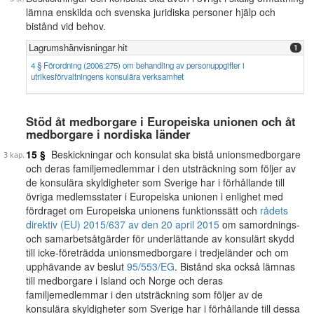
lämna enskilda och svenska juridiska personer hjälp och
bistånd vid behov.
Lagrumshänvisningar hit
1
4 § Förordning (2006:275) om behandling av personuppgifter i
utrikesförvaltningens konsulära verksamhet
Stöd åt medborgare i Europeiska unionen och åt
medborgare i nordiska länder
15 §
Beskickningar och konsulat ska bistå unionsmedborgare
och deras familjemedlemmar i den utsträckning som följer av
de konsulära skyldigheter som Sverige har i förhållande till
övriga medlemsstater i Europeiska unionen i enlighet med
fördraget om Europeiska unionens funktionssätt och
rådets
direktiv (EU) 2015/637 av den 20 april 2015
om samordnings-
och samarbetsåtgärder för underlättande av konsulärt skydd
till icke-företrädda unionsmedborgare i tredjeländer och om
upphävande av beslut
95/553/EG
. Bistånd ska också lämnas
till medborgare i Island och Norge och deras
familjemedlemmar i den utsträckning som följer av de
konsulära skyldigheter som Sverige har i förhållande till dessa