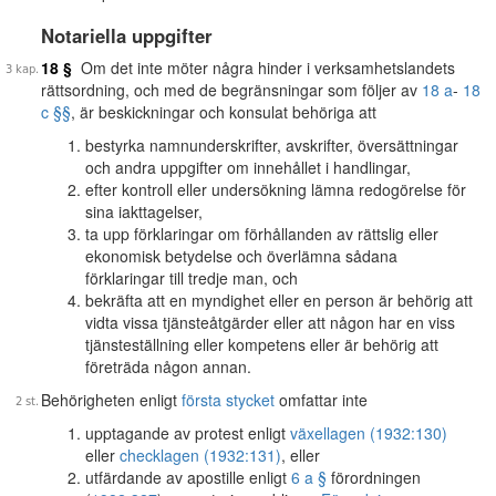
Notariella uppgifter
18 §
Om det inte möter några hinder i verksamhetslandets
rättsordning, och med de begränsningar som följer av
18 a
-
18
c §§
, är beskickningar och konsulat behöriga att
bestyrka namnunderskrifter, avskrifter, översättningar
och andra uppgifter om innehållet i handlingar,
efter kontroll eller undersökning lämna redogörelse för
sina iakttagelser,
ta upp förklaringar om förhållanden av rättslig eller
ekonomisk betydelse och överlämna sådana
förklaringar till tredje man, och
bekräfta att en myndighet eller en person är behörig att
vidta vissa tjänsteåtgärder eller att någon har en viss
tjänsteställning eller kompetens eller är behörig att
företräda någon annan.
Behörigheten enligt
första stycket
omfattar inte
upptagande av protest enligt
växellagen (1932:130)
eller
checklagen (1932:131)
, eller
utfärdande av apostille enligt
6 a §
förordningen