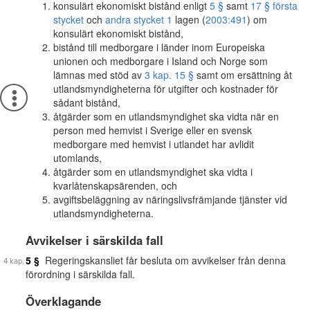
konsulärt ekonomiskt bistånd enligt
5 §
samt
17 § första
stycket
och
andra stycket 1
lagen (
2003:491
) om
konsulärt ekonomiskt bistånd,
bistånd till medborgare i länder inom Europeiska
unionen och medborgare i Island och Norge som
lämnas med stöd av
3 kap. 15 §
samt om ersättning åt
utlandsmyndigheterna för utgifter och kostnader för
sådant bistånd,
åtgärder som en utlandsmyndighet ska vidta när en
person med hemvist i Sverige eller en svensk
medborgare med hemvist i utlandet har avlidit
utomlands,
åtgärder som en utlandsmyndighet ska vidta i
kvarlåtenskapsärenden, och
avgiftsbeläggning av näringslivsfrämjande tjänster vid
utlandsmyndigheterna.
Avvikelser i särskilda fall
5 §
Regeringskansliet får besluta om avvikelser från denna
förordning i särskilda fall.
Överklagande