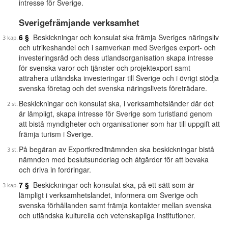
intresse för Sverige.
Sverigefrämjande verksamhet
6 §
Beskickningar och konsulat ska främja Sveriges näringsliv
och utrikeshandel och i samverkan med Sveriges export- och
investeringsråd och dess utlandsorganisation skapa intresse
för svenska varor och tjänster och projektexport samt
attrahera utländska investeringar till Sverige och i övrigt stödja
svenska företag och det svenska näringslivets företrädare.
Beskickningar och konsulat ska, i verksamhetsländer där det
är lämpligt, skapa intresse för Sverige som turistland genom
att bistå myndigheter och organisationer som har till uppgift att
främja turism i Sverige.
På begäran av Exportkreditnämnden ska beskickningar bistå
nämnden med beslutsunderlag och åtgärder för att bevaka
och driva in fordringar.
7 §
Beskickningar och konsulat ska, på ett sätt som är
lämpligt i verksamhetslandet, informera om Sverige och
svenska förhållanden samt främja kontakter mellan svenska
och utländska kulturella och vetenskapliga institutioner.