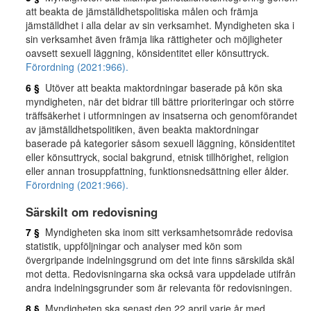
att beakta de jämställdhetspolitiska målen och främja
jämställdhet i alla delar av sin verksamhet. Myndigheten ska i
sin verksamhet även främja lika rättigheter och möjligheter
oavsett sexuell läggning, könsidentitet eller könsuttryck.
Förordning (2021:966).
6 §
Utöver att beakta maktordningar baserade på kön ska
myndigheten, när det bidrar till bättre prioriteringar och större
träffsäkerhet i utformningen av insatserna och genomförandet
av jämställdhetspolitiken, även beakta maktordningar
baserade på kategorier såsom sexuell läggning, könsidentitet
eller könsuttryck, social bakgrund, etnisk tillhörighet, religion
eller annan trosuppfattning, funktionsnedsättning eller ålder.
Förordning (2021:966).
Särskilt om redovisning
7 §
Myndigheten ska inom sitt verksamhetsområde redovisa
statistik, uppföljningar och analyser med kön som
övergripande indelningsgrund om det inte finns särskilda skäl
mot detta. Redovisningarna ska också vara uppdelade utifrån
andra indelningsgrunder som är relevanta för redovisningen.
8 §
Myndigheten ska senast den 22 april varje år med