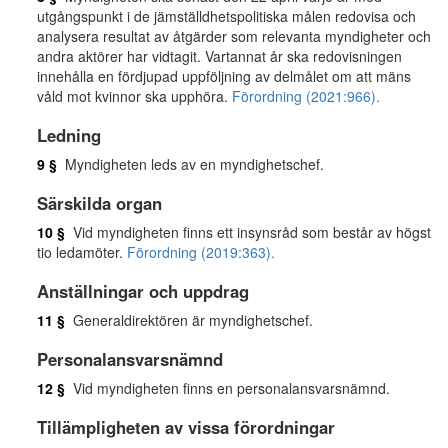
utgångspunkt i de jämställdhetspolitiska målen redovisa och
analysera resultat av åtgärder som relevanta myndigheter och
andra aktörer har vidtagit. Vartannat år ska redovisningen
innehålla en fördjupad uppföljning av delmålet om att mäns
våld mot kvinnor ska upphöra.
Förordning (2021:966).
Ledning
9 §
Myndigheten leds av en myndighetschef.
Särskilda organ
10 §
Vid myndigheten finns ett insynsråd som består av högst
tio ledamöter.
Förordning (2019:363).
Anställningar och uppdrag
11 §
Generaldirektören är myndighetschef.
Personalansvarsnämnd
12 §
Vid myndigheten finns en personalansvarsnämnd.
Tillämpligheten av vissa förordningar