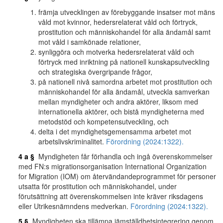
främja utvecklingen av förebyggande insatser mot mäns
våld mot kvinnor, hedersrelaterat våld och förtryck,
prostitution och människohandel för alla ändamål samt
mot våld i samkönade relationer,
synliggöra och motverka hedersrelaterat våld och
förtryck med inriktning på nationell kunskapsutveckling
och strategiska övergripande frågor,
på nationell nivå samordna arbetet mot prostitution och
människohandel för alla ändamål, utveckla samverkan
mellan myndigheter och andra aktörer, liksom med
internationella aktörer, och bistå myndigheterna med
metodstöd och kompetensutveckling, och
delta i det myndighetsgemensamma arbetet mot
arbetslivskriminalitet.
Förordning (2024:1322).
4 a §
Myndigheten får förhandla och ingå överenskommelser
med FN:s migrationsorganisation International Organization
for Migration (IOM) om återvändandeprogrammet för personer
utsatta för prostitution och människohandel, under
förutsättning att överenskommelsen inte kräver riksdagens
eller Utrikesnämndens medverkan.
Förordning (2024:1322).
5 §
Myndigheten ska tillämpa jämställdhetsintegrering genom