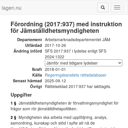
lagen.nu
Toggl
naviga
Förordning (2017:937) med instruktion
för Jämställdhetsmyndigheten
Departement
Arbetsmarknadsdepartementet JÄM
Utfärdad
2017-10-26
Ändring införd
SFS 2017:937 i lydelse enligt SFS
2024:1322
Ikraft
2018-01-01
Källa
Regeringskansliets rättsdatabaser
Senast hämtad
2025-09-12
Övrigt
Rättelseblad 2017:937 har iakttagits.
Uppgifter
1 §
Jämställdhetsmyndigheten är förvaltningsmyndighet för
frågor som rör jämställdhetspolitiken.
2 §
Myndigheten ska arbeta med uppföljning, analys,
samordning, kunskap och stöd i syfte att nå de