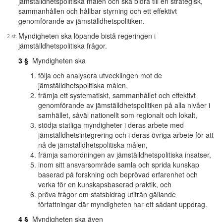
jämställdhetspolitiska målen och ska bidra till en strategisk,
sammanhållen och hållbar styrning och ett effektivt
genomförande av jämställdhetspolitiken.
Myndigheten ska löpande bistå regeringen i
jämställdhetspolitiska frågor.
3 §
Myndigheten ska
följa och analysera utvecklingen mot de
jämställdhetspolitiska målen,
främja ett systematiskt, sammanhållet och effektivt
genomförande av jämställdhetspolitiken på alla nivåer i
samhället, såväl nationellt som regionalt och lokalt,
stödja statliga myndigheter i deras arbete med
jämställdhetsintegrering och i deras övriga arbete för att
nå de jämställdhetspolitiska målen,
främja samordningen av jämställdhetspolitiska insatser,
inom sitt ansvarsområde samla och sprida kunskap
baserad på forskning och beprövad erfarenhet och
verka för en kunskapsbaserad praktik, och
pröva frågor om statsbidrag utifrån gällande
författningar där myndigheten har ett sådant uppdrag.
4 §
Myndigheten ska även