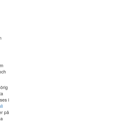
m
om
och
örig
ta
ses i
li
er på
ga