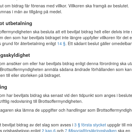
ut om bidrag får förenas med villkor. Villkoren ska framgå av beslutet.
lämnas i mån av tillgång på medel.
ot utbetalning
ffermyndigheten ska besluta att ett beviljat bidrag helt eller delvis inte
m den som har beviljats bidraget inte längre uppfyller villkoren för det e
s grund för återbetalning enligt
14 §
. Ett sådant beslut gäller omedelbar
gsskyldighet
 ansöker om eller har beviljats bidrag enligt denna förordning ska ut
ll Brottsoffermyndigheten anmäla sådana ändrade förhållanden som kan
en till eller storleken på bidraget.
ing
 har beviljats bidrag ska senast vid den tidpunkt som anges i beslute
iftlig redovisning till Brottsoffermyndigheten.
agaren ska lämna de uppgifter och handlingar som Brottsoffermyndig
beviljat bidrag av det slag som avses i
3 § första stycket
uppgår till mi
ls prisbasbelopp enligt
2 kap.
6
och
7 §§
socialförsäkringsbalken
ska en