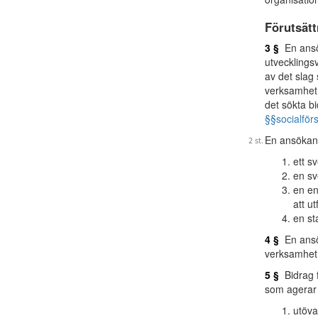
Förutsätt
3 §
En ansök
utvecklings
av det slag
verksamhet 
det sökta bi
§§
socialför
En ansökan 
ett s
en s
en en
att u
en st
4 §
En ansök
verksamhet 
5 §
Bidrag f
som agerar
utöva