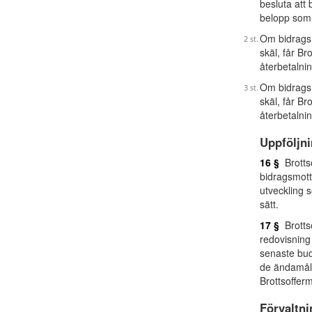
besluta att
belopp som 
Om bidragsm
skäl, får Br
återbetalnin
Om bidragsm
skäl, får Br
återbetalnin
Uppföljn
16 §
Brottso
bidragsmott
utveckling 
sätt.
17 §
Brotts
redovisning
senaste budg
de ändamål 
Brottsoffer
Förvaltni