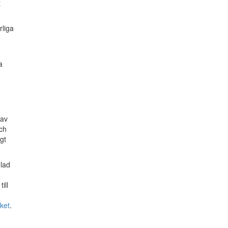
t
rliga
a
 av
och
gt
lad
ill
cket
.