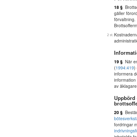
18 §
Brottso
gäller föror
förvaltning.
Brottsoffer
Kostnaderna
administrat
Informat
19 §
När en 
(
1994:419
)
informera d
information
av åklagare
Uppbörd o
brottsoff
20 §
Bestämm
bötesverkst
fordringar 
indrivnings
inbetalda f