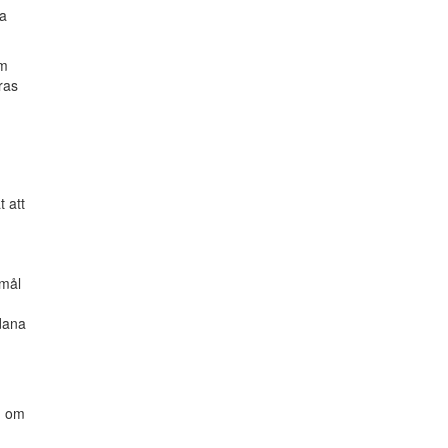
ka
em
ras
 att
amål
dana
t, om