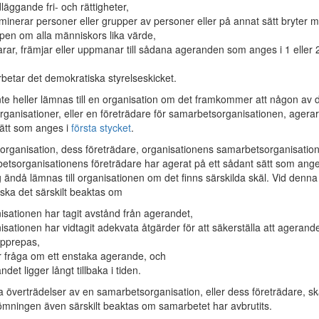
läggande fri- och rättigheter,
iminerar personer eller grupper av personer eller på annat sätt bryter m
ipen om alla människors lika värde,
arar, främjar eller uppmanar till sådana ageranden som anges i 1 eller 
betar det demokratiska styrelseskicket.
inte heller lämnas till en organisation om det framkommer att någon av 
ganisationer, eller en företrädare för samarbetsorganisationen, agera
sätt som anges i
första stycket
.
ganisation, dess företrädare, organisationens samarbetsorganisatio
betsorganisationens företrädare har agerat på ett sådant sätt som ang
ag ändå lämnas till organisationen om det finns särskilda skäl. Vid denna
ka det särskilt beaktas om
isationen har tagit avstånd från agerandet,
isationen har vidtagit adekvata åtgärder för att säkerställa att agerand
upprepas,
r fråga om ett enstaka agerande, och
det ligger långt tillbaka i tiden.
ga överträdelser av en samarbetsorganisation, eller dess företrädare, s
ömningen även särskilt beaktas om samarbetet har avbrutits.