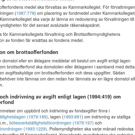
fferfondens medel ska förvaltas av Kammarkollegiet. För förvaltninge
dningen (
1987:778
) om placering av fondmedel under Kammarkollegiet
 Kammarkollegiet ska varje år lämna en redovisning av förvaltningen till
myndigheten för det senast avslutade räkenskapsåret.
 för Kammarkollegiets förvaltning och Brottsoffermyndighetens
ion av fonden får ersättas av fondens medel.
ion om brottsofferfonden
domstol eller en åklagare meddelar ett beslut om avgift enligt lagen
 om brottsofferfond ska domstolen eller åklagaren i samband med detta
en avgiftsskyldige om brottsofferfonden och dess uppgifter. Sådan
 behöver inte lämnas om den redan har lämnats av en lägre domstol ell
n.
ch indrivning av avgift enligt lagen (1994:419) om
erfond
elser om uppbörd och indrivning av fondavgifter finns i
ällighetslagen (1979:189)
, lagen (
1993:891
) om indrivning av statliga
m.m.,
bötesverkställighetsförordningen (1979:197)
och
förordningen (1993:1229)
. Polismyndigheten ska varje månad redovisa
ondavgifter till Kammarkollegiet. Kronofogde-myndigheten ska redovisa