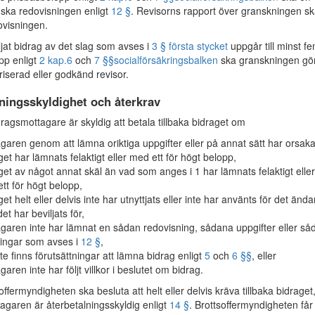
nska redovisningen enligt
12 §
. Revisorns rapport över granskningen s
ovisningen.
ljat bidrag av det slag som avses i
3 § första stycket
uppgår till minst f
pp enligt
2 kap.
6
och
7 §§
socialförsäkringsbalken
ska granskningen gö
riserad eller godkänd revisor.
ningsskyldighet och återkrav
agsmottagare är skyldig att betala tillbaka bidraget om
garen genom att lämna oriktiga uppgifter eller på annat sätt har orsakat
get har lämnats felaktigt eller med ett för högt belopp,
get av något annat skäl än vad som anges i 1 har lämnats felaktigt eller
tt för högt belopp,
get helt eller delvis inte har utnyttjats eller inte har använts för det änd
et har beviljats för,
garen inte har lämnat en sådan redovisning, sådana uppgifter eller så
ingar som avses i
12 §
,
nte finns förutsättningar att lämna bidrag enligt
5
och
6 §§
, eller
garen inte har följt villkor i beslutet om bidrag.
ffermyndigheten ska besluta att helt eller delvis kräva tillbaka bidrage
agaren är återbetalningsskyldig enligt
14 §
. Brottsoffermyndigheten får