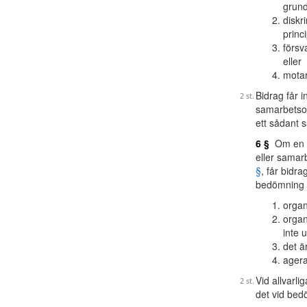
grund
diskr
princ
försv
eller
motar
Bidrag får 
samarbetsor
ett sådant 
6 §
Om en or
eller samar
§
, får bidr
bedömning s
organ
organ
inte 
det ä
ageran
Vid allvarli
det vid bed