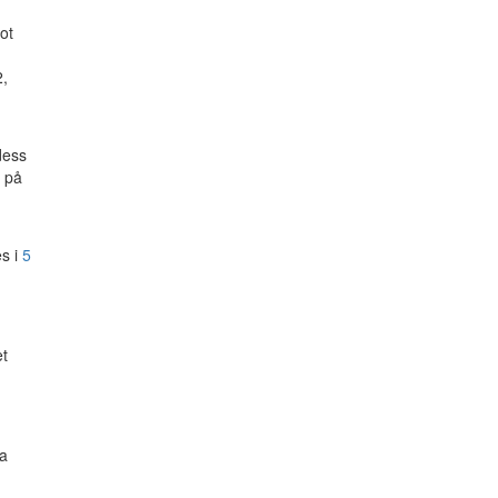
ot
2,
dess
r på
n
es i
5
et
ka