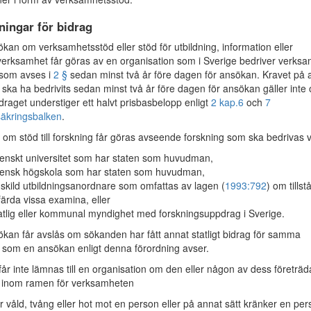
ningar för bidrag
an om verksamhetsstöd eller stöd för utbildning, information eller
verksamhet får göras av en organisation som i Sverige bedriver verks
 som avses i
2 §
sedan minst två år före dagen för ansökan. Kravet på a
ska ha bedrivits sedan minst två år före dagen för ansökan gäller inte
draget understiger ett halvt prisbasbelopp enligt
2 kap.
6
och
7
säkringsbalken
.
om stöd till forskning får göras avseende forskning som ska bedrivas v
venskt universitet som har staten som huvudman,
vensk högskola som har staten som huvudman,
skild utbildningsanordnare som omfattas av lagen (
1993:792
) om tillst
tfärda vissa examina, eller
atlig eller kommunal myndighet med forskningsuppdrag i Sverige.
an får avslås om sökanden har fått annat statligt bidrag för samma
som en ansökan enligt denna förordning avser.
år inte lämnas till en organisation om den eller någon av dess företräd
 inom ramen för verksamheten
r våld, tvång eller hot mot en person eller på annat sätt kränker en pe