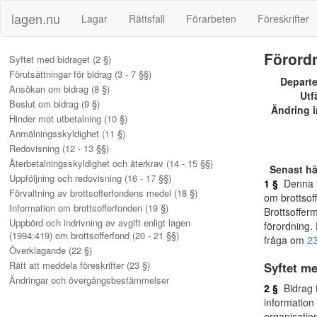
lagen.nu
Lagar
Rättsfall
Förarbeten
Föreskrifter
Förordn
Syftet med bidraget (2 §)
Förutsättningar för bidrag (3 - 7 §§)
Depart
Ansökan om bidrag (8 §)
Utf
Beslut om bidrag (9 §)
Ändring i
Hinder mot utbetalning (10 §)
Anmälningsskyldighet (11 §)
Redovisning (12 - 13 §§)
Återbetalningsskyldighet och återkrav (14 - 15 §§)
Senast h
Uppföljning och redovisning (16 - 17 §§)
1 §
Denna fö
Förvaltning av brottsofferfondens medel (18 §)
om brottsoff
Information om brottsofferfonden (19 §)
Brottsoffer
Uppbörd och indrivning av avgift enligt lagen
förordning
(1994:419) om brottsofferfond (20 - 21 §§)
fråga om
23
Överklagande (22 §)
Rätt att meddela föreskrifter (23 §)
Syftet me
Ändringar och övergångsbestämmelser
2 §
Bidrag fr
information
organisatio