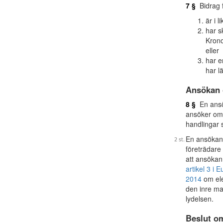
7 §
Bidrag f
är i l
har s
Krono
eller
har e
har l
Ansökan 
8 §
En ansök
ansöker om 
handlingar 
En ansökan
företrädare
att ansökan
artikel 3 i
2014
om ele
den inre m
lydelsen.
Beslut o