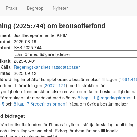
Praxis
Begrepp
Nyheter
ing (2025:744) om brottsofferfond
ement
Justitiedepartementet KRIM
ärdad
2025-06-19
nförd
SFS 2025:744
Ikraft
2025-08-01
Källa
Regeringskansliets rättsdatabaser
ämtad
2025-09-12
rordning innehåller kompletterande bestämmelser till lagen (
1994:41
erfond. I förordningen (
2007:1171
) med instruktion för
myndigheten finns bestämmelser om vem som fattar beslut enligt denna
. Förordningen är meddelad med stöd av
8 kap. 11 § regeringsformen
i
 §
och
8 kap. 7 §
regeringsformen
i fråga om övriga bestämmelser.
d bidraget
ån brottsofferfonden får lämnas i syfte att stödja forskning, utbildning,
 och utvecklingsverksamhet. Bidrag får även lämnas till ideella
ner i form av verksamhetsstöd.