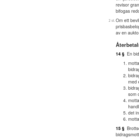
revisor gra
bifogas red
Om ett bevi
prisbasbelo
av en aukto
Återbetal
14 §
En bidr
motta
bidra
bidra
med e
bidra
som d
motta
handl
det i
motta
15 §
Brottso
bidragsmott