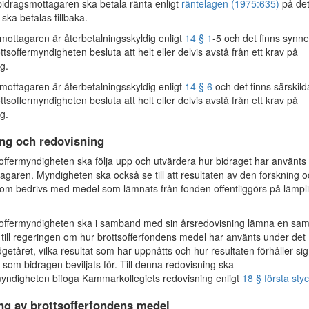
 bidragsmottagaren ska betala ränta enligt
räntelagen (1975:635)
på de
ska betalas tillbaka.
ottagaren är återbetalningsskyldig enligt
14 § 1
-5 och det finns synne
ottsoffermyndigheten besluta att helt eller delvis avstå från ett krav på
g.
ottagaren är återbetalningsskyldig enligt
14 § 6
och det finns särskild
ottsoffermyndigheten besluta att helt eller delvis avstå från ett krav på
g.
ing och redovisning
ffermyndigheten ska följa upp och utvärdera hur bidraget har använts
agaren. Myndigheten ska också se till att resultaten av den forskning 
som bedrivs med medel som lämnats från fonden offentliggörs på lämpli
offermyndigheten ska i samband med sin årsredovisning lämna en sam
 till regeringen om hur brottsofferfondens medel har använts under det
etåret, vilka resultat som har uppnåtts och hur resultaten förhåller sig t
som bidragen beviljats för. Till denna redovisning ska
myndigheten bifoga Kammarkollegiets redovisning enligt
18 § första sty
ng av brottsofferfondens medel