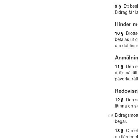
9 §
Ett besl
Bidrag får 
Hinder m
10 §
Brottso
betalas ut o
om det finn
Anmälnin
11 §
Den som
dröjsmål ti
påverka rätt
Redovisn
12 §
Den som
lämna en skr
Bidragsmott
begär.
13 §
Om ett 
en fjärdede