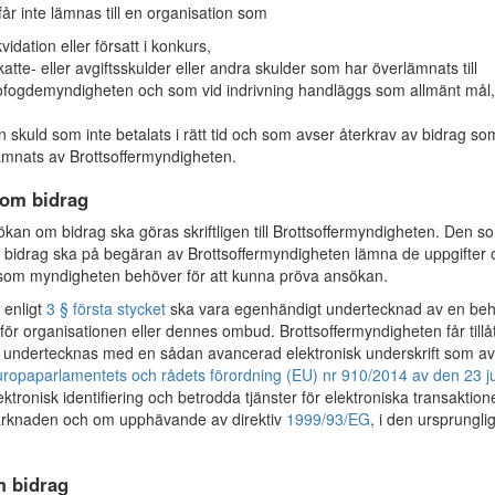
år inte lämnas till en organisation som
ikvidation eller försatt i konkurs,
katte- eller avgiftsskulder eller andra skulder som har överlämnats till
fogdemyndigheten och som vid indrivning handläggs som allmänt mål,
n skuld som inte betalats i rätt tid och som avser återkrav av bidrag so
ämnats av Brottsoffermyndigheten.
om bidrag
an om bidrag ska göras skriftligen till Brottsoffermyndigheten. Den s
bidrag ska på begäran av Brottsoffermyndigheten lämna de uppgifter 
som myndigheten behöver för att kunna pröva ansökan.
 enligt
3 § första stycket
ska vara egenhändigt undertecknad av en beh
 för organisationen eller dennes ombud. Brottsoffermyndigheten får tillå
 undertecknas med en sådan avancerad elektronisk underskrift som av
 Europaparlamentets och rådets förordning (EU) nr 910/2014 av den 23 ju
ktronisk identifiering och betrodda tjänster för elektroniska transaktion
arknaden och om upphävande av direktiv
1999/93/EG
, i den ursprungli
m bidrag