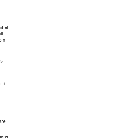
amhet
tt
 om
id
ånd
are
rsons