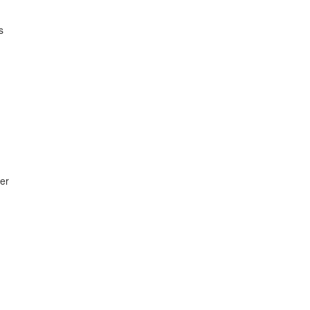
n
s
er