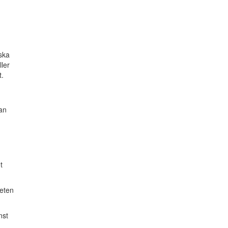
 ska
ller
t.
an
t
heten
nst