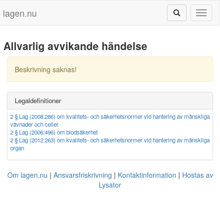
lagen.nu
Toggl
naviga
Allvarlig avvikande händelse
Beskrivning saknas!
Legaldefinitioner
2 § Lag (2008:286) om kvalitets- och säkerhetsnormer vid hantering av mänskliga
vävnader och celler
2 § Lag (2006:496) om blodsäkerhet
2 § Lag (2012:263) om kvalitets- och säkerhetsnormer vid hantering av mänskliga
organ
Om lagen.nu
Ansvarsfriskrivning
Kontaktinformation
Hostas av
Lysator