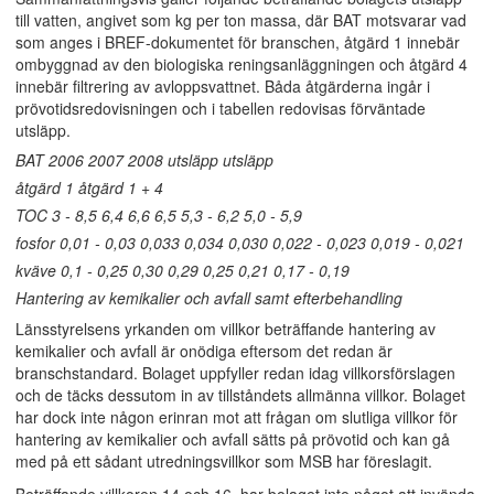
till vatten, angivet som kg per ton massa, där BAT motsvarar vad
som anges i BREF-dokumentet för branschen, åtgärd 1 innebär
ombyggnad av den biologiska reningsanläggningen och åtgärd 4
innebär filtrering av avloppsvattnet. Båda åtgärderna ingår i
prövotidsredovisningen och i tabellen redovisas förväntade
utsläpp.
BAT 2006 2007 2008 utsläpp utsläpp
åtgärd 1 åtgärd 1 + 4
TOC 3 - 8,5 6,4 6,6 6,5 5,3 - 6,2 5,0 - 5,9
fosfor 0,01 - 0,03 0,033 0,034 0,030 0,022 - 0,023 0,019 - 0,021
kväve 0,1 - 0,25 0,30 0,29 0,25 0,21 0,17 - 0,19
Hantering av kemikalier och avfall samt efterbehandling
Länsstyrelsens yrkanden om villkor beträffande hantering av
kemikalier och avfall är onödiga eftersom det redan är
branschstandard. Bolaget uppfyller redan idag villkorsförslagen
och de täcks dessutom in av tillståndets allmänna villkor. Bolaget
har dock inte någon erinran mot att frågan om slutliga villkor för
hantering av kemikalier och avfall sätts på prövotid och kan gå
med på ett sådant utredningsvillkor som MSB har föreslagit.