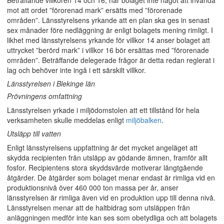
Beträffande villkoren 14 och 16, har bolaget inte något att invända
mot att ordet ”förorenad mark” ersätts med ”förorenade
områden”. Länsstyrelsens yrkande att en plan ska ges in senast
sex månader före nedläggning är enligt bolagets mening rimligt. I
likhet med länsstyrelsens yrkande för villkor 14 anser bolaget att
uttrycket ”berörd mark” i villkor 16 bör ersättas med ”förorenade
områden”. Beträffande delegerade frågor är detta redan reglerat i
lag och behöver inte ingå i ett särskilt villkor.
Länsstyrelsen i Blekinge län
Prövningens omfattning
Länsstyrelsen yrkade i miljödomstolen att ett tillstånd för hela
verksamheten skulle meddelas enligt
miljöbalken
.
Utsläpp till vatten
Enligt länsstyrelsens uppfattning är det mycket angeläget att
skydda recipienten från utsläpp av gödande ämnen, framför allt
fosfor. Recipientens stora skyddsvärde motiverar långtgående
åtgärder. De åtgärder som bolaget menar endast är rimliga vid en
produktionsnivå över 460 000 ton massa per år, anser
länsstyrelsen är rimliga även vid en produktion upp till denna nivå.
Länsstyrelsen menar att de haltbidrag som utsläppen från
anläggningen medför inte kan ses som obetydliga och att bolagets