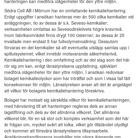
hanteringen kan medföra olägenheter för den yttre miljön.
Södra Cell AB i Mörrum har en omfattande kemikaliehantering.
Enligt uppgifter i ansökan hanteras mer än 500 olika kemikalier vid
anläggningen, tio av dessa är s.k. Seveso-kemikalier;
verksamheten omfattas av Sevesodirektivets högre kravnivå.
Inom fabriksområdet finns drygt 100 cisterner; av dessa är 25
invallade men endast 5 har fullvolymsinvallning. Dessutom
förvaras en del kemikalier så att eventuella utsläpp samlas upp i
spillutsystemet, vilket innebär motsvarande säkerhetsnivå.
Kemikaliehantering i den omfattning och av det slag som det här
rör sig om kan, enligt länsstyrelsens uppfattning, självklart
medföra olägenheter för den yttre miljön. I ansökan redovisar
bolaget kemikalieolyckor som har inträffat och som i vissa fall fått
konsekvenser för miljön. Länsstyrelsen anser att det är angeläget
att villkor för bolagets kemikaliehantering föreskrivs.
Bolaget har motsatt sig särskilda villkor för kemikaliehanteringen,
med hänvisning till att hanteringen regleras dels av annan
lagstiftning och dels av det allmänna villkoret. Det allmänna
villkoret blir, för en så stor och komplex verksamhet som det här
är frågan om, mycket svårt att tolka, vilket gör tillståndet otydligt
och kommer att försvåra länsstyrelsens tillsynsarbete.
Ansökningshandlingarna innehåller inte några åtagande om