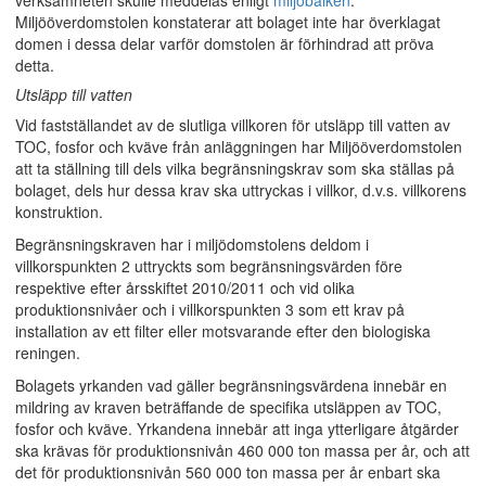
verksamheten skulle meddelas enligt
miljöbalken
.
Miljööverdomstolen konstaterar att bolaget inte har överklagat
domen i dessa delar varför domstolen är förhindrad att pröva
detta.
Utsläpp till vatten
Vid fastställandet av de slutliga villkoren för utsläpp till vatten av
TOC, fosfor och kväve från anläggningen har Miljööverdomstolen
att ta ställning till dels vilka begränsningskrav som ska ställas på
bolaget, dels hur dessa krav ska uttryckas i villkor, d.v.s. villkorens
konstruktion.
Begränsningskraven har i miljödomstolens deldom i
villkorspunkten 2 uttryckts som begränsningsvärden före
respektive efter årsskiftet 2010/2011 och vid olika
produktionsnivåer och i villkorspunkten 3 som ett krav på
installation av ett filter eller motsvarande efter den biologiska
reningen.
Bolagets yrkanden vad gäller begränsningsvärdena innebär en
mildring av kraven beträffande de specifika utsläppen av TOC,
fosfor och kväve. Yrkandena innebär att inga ytterligare åtgärder
ska krävas för produktionsnivån 460 000 ton massa per år, och att
det för produktionsnivån 560 000 ton massa per år enbart ska