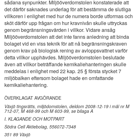
sådana synpunkter. Miljööverdomstolen konstaterade att
det därför saknades underlag för att bestämma de slutliga
villkoren i enlighet med hur de numera borde utformas och
sköt därför upp frågan om hur kravnivån skulle uttryckas
genom begränsningsvärden i villkor. Vidare ansåg
Miljööverdomstolen att det inte fanns anledning att binda
bolaget vid en viss teknik för att nå begränsningskraven
genom krav på biologisk rening av avloppsvattnet varför
detta villkor upphävdes. Miljööverdomstolen beslutade
även att villkor beträffande kemikaliehanteringen skulle
meddelas i enlighet med 22 kap. 25 § första stycket 7
miljöbalken eftersom bolaget hade en omfattande
kemikaliehantering.
ÖVERKLAGAT AVGÖRANDE
Växjö tingsrätts, miljödomstolen, deldom 2008-12-19 i mål nr M
712-07, M 468-99 och M 603-99, se bilaga A
I. KLAGANDE OCH MOTPART
Södra Cell Aktiebolag, 556072-7348
351 89 Växjö