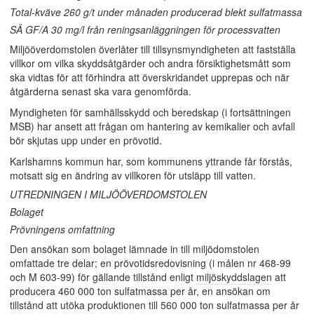
Total-kväve 260 g/t under månaden producerad blekt sulfatmassa
SÄ GF/A 30 mg/l från reningsanläggningen för processvatten
Miljööverdomstolen överlåter till tillsynsmyndigheten att fastställa
villkor om vilka skyddsåtgärder och andra försiktighetsmått som
ska vidtas för att förhindra att överskridandet upprepas och när
åtgärderna senast ska vara genomförda.
Myndigheten för samhällsskydd och beredskap (i fortsättningen
MSB) har ansett att frågan om hantering av kemikalier och avfall
bör skjutas upp under en prövotid.
Karlshamns kommun har, som kommunens yttrande får förstås,
motsatt sig en ändring av villkoren för utsläpp till vatten.
UTREDNINGEN I MILJÖÖVERDOMSTOLEN
Bolaget
Prövningens omfattning
Den ansökan som bolaget lämnade in till miljödomstolen
omfattade tre delar; en prövotidsredovisning (i målen nr 468-99
och M 603-99) för gällande tillstånd enligt
miljöskyddslagen
att
producera 460 000 ton sulfatmassa per år, en ansökan om
tillstånd att utöka produktionen till 560 000 ton sulfatmassa per år