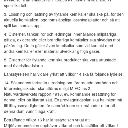
specifika fall.
3. Lossning och lastning av flytande kemikalier ska ske på, för den
aktuella kemikalien, ogenomsläppliga lossningsplattor och så att
spill kan samlas upp.
4. Cisterner, tankar, rör och ledningar innehållande miljöfarliga,
giftiga, oxiderande eller brandfarliga kemikalier ska skyddas mot
påkörning. Detta gäller även kemikalier som vid kontakt med
andra kemikalier eller material utvecklar giftiga gaser.
5. Cisterner för flytande kemiska produkter ska vara utrustade
med överfyllnadslarm.
Länsstyrelsen har vidare yrkat att villkor 14 ska få följande lydelse.
14. Sökandens fortsatta utredning om förorenade områden och
föroreningsskador ska utföras enligt MIFO fas 2,
Naturvårdsverkets rapport 4918, ev. kommande ersättning för
denna, eller på likartat sätt. En provtagningsplan ska ha inkommit
till tillsynsmyndigheten för samråd inom sex månader efter att
denna dom vunnit laga kraft.
Beträffande villkor 16 har länsstyrelsen yrkat att
Miljööverdomstolen upphäver villkoret och fastställer ett villkor i