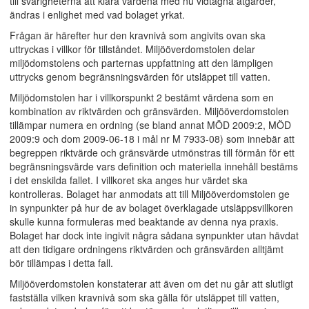
till svårigheterna att klara värdena med nu vidtagna åtgärder,
ändras i enlighet med vad bolaget yrkat.
Frågan är härefter hur den kravnivå som angivits ovan ska
uttryckas i villkor för tillståndet. Miljööverdomstolen delar
miljödomstolens och parternas uppfattning att den lämpligen
uttrycks genom begränsningsvärden för utsläppet till vatten.
Miljödomstolen har i villkorspunkt 2 bestämt värdena som en
kombination av riktvärden och gränsvärden. Miljööverdomstolen
tillämpar numera en ordning (se bland annat MÖD 2009:2, MÖD
2009:9 och dom 2009-06-18 i mål nr M 7933-08) som innebär att
begreppen riktvärde och gränsvärde utmönstras till förmån för ett
begränsningsvärde vars definition och materiella innehåll bestäms
i det enskilda fallet. I villkoret ska anges hur värdet ska
kontrolleras. Bolaget har anmodats att till Miljööverdomstolen ge
in synpunkter på hur de av bolaget överklagade utsläppsvillkoren
skulle kunna formuleras med beaktande av denna nya praxis.
Bolaget har dock inte ingivit några sådana synpunkter utan hävdat
att den tidigare ordningens riktvärden och gränsvärden alltjämt
bör tillämpas i detta fall.
Miljööverdomstolen konstaterar att även om det nu går att slutligt
fastställa vilken kravnivå som ska gälla för utsläppet till vatten,