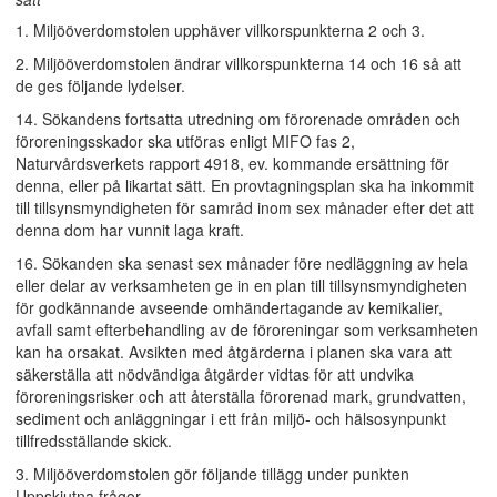
1. Miljööverdomstolen upphäver villkorspunkterna 2 och 3.
2. Miljööverdomstolen ändrar villkorspunkterna 14 och 16 så att
de ges följande lydelser.
14. Sökandens fortsatta utredning om förorenade områden och
föroreningsskador ska utföras enligt MIFO fas 2,
Naturvårdsverkets rapport 4918, ev. kommande ersättning för
denna, eller på likartat sätt. En provtagningsplan ska ha inkommit
till tillsynsmyndigheten för samråd inom sex månader efter det att
denna dom har vunnit laga kraft.
16. Sökanden ska senast sex månader före nedläggning av hela
eller delar av verksamheten ge in en plan till tillsynsmyndigheten
för godkännande avseende omhändertagande av kemikalier,
avfall samt efterbehandling av de föroreningar som verksamheten
kan ha orsakat. Avsikten med åtgärderna i planen ska vara att
säkerställa att nödvändiga åtgärder vidtas för att undvika
föroreningsrisker och att återställa förorenad mark, grundvatten,
sediment och anläggningar i ett från miljö- och hälsosynpunkt
tillfredsställande skick.
3. Miljööverdomstolen gör följande tillägg under punkten
Uppskjutna frågor.