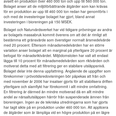
avsett en produktion över 460 000 ton och upp till 560 000 ton.
Bolaget anser att de miljöförbättrande åtgärder som kan krävas
för en produktion av upp till 460 000 ton redan har genomförts i
och med de investeringar bolaget har gjort, bland annat
investeringen i bioreningen på 150 MSEK.
Bolaget och Naturvårdsverket har vid tidigare prövningar av andra
av bolagets massabruk kommit överens om att det är rimligt att
bestämma ett gränsvärde som överstiger normalt årsmedelvärde
med 20 procent. Eftersom månadsmedelvärden har en större
variation anser bolaget att en marginal på ytterligare 20 procent är
befogat för månadsriktvärdet. Miljödomstolen har valt att endast
lägga till 10 procent för månadsmedelvärden som riktvärden och
motiverat detta med att filtrering ger en stabilare utsläppsnivå.
Bolaget delar inte denna uppfattning. Angående de uppgifter som
förekommer i prövotidsredovisningen bör påpekas att från och
med november år 2006 har insatser gjorts för att stabilisera driften
ytterligare och slamflykt har förekommit i allt mindre omfattning.
En filtrering är därmed än mindre motiverad då en allt mindre
andel av närsaltutsläppen härrör från suspenderade ämnen från
bioreningen. Ingen av de tekniska utredningarna som har gjorts
har tagit sikte på en produktion under 460 000 ton. Att applicera
de åtgärder som är lämpliga vid en högre produktion på en lägre