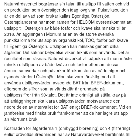
Naturvårdsverket begränsar sin talan till utsläpp till vatten och vid
en produktion som överstiger den idag lovgivna. Pukaviksbukten
är en del av vad som brukar kallas Egentliga Östersjön.
Östersjöländerna har inom ramen för HELCOM överenskommit att
utsläpp till Östersjön av både fosfor och kväve ska minska till år
2016. Anläggningen i Mörrum är en av de större svenska
punktkällorna för utsläpp av organiskt kol, TOC, fosfor och kväve
till Egentliga Östersjön. Utsläppen kan minskas genom olika
åtgärder. Det saknar betydelse vilken teknik som används. Det är
resultatet som räknas. Naturvårdsverket vill påpeka att man måste
minska utsläppen av både kväve och fosfor eftersom dessa
ämnen samverkar och påverkar förekomsten av både alger och
cyanobakterier i Östersjön. Man ska vara försiktig med att
använda utsläppsvärden avseende BAT från BREF-dokument,
eftersom de siffror som används där är grundade på
utsläppssiffror från 90-talet. Det är inte orimligt att ställa krav på
att anläggningen ska klara utsläppsvärden motsvarande den
nedre delen av intervallet för BAT enligt BREF-dokumentet. Vid en
jämförelse med finska bruk framkommer att de har lägre utsläpp
än Mörrums bruk.
Kostnaden för åtgärderna 1 (ombyggd biorening) och 4 (filtrering)
enligt prövotidsutredningen har av Naturvårdsverket beräknats till