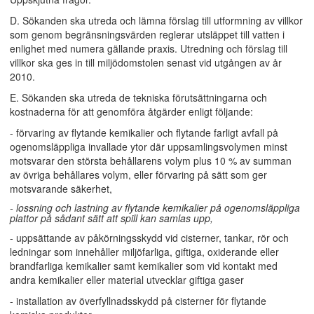
D. Sökanden ska utreda och lämna förslag till utformning av villkor
som genom begränsningsvärden reglerar utsläppet till vatten i
enlighet med numera gällande praxis. Utredning och förslag till
villkor ska ges in till miljödomstolen senast vid utgången av år
2010.
E. Sökanden ska utreda de tekniska förutsättningarna och
kostnaderna för att genomföra åtgärder enligt följande:
- förvaring av flytande kemikalier och flytande farligt avfall på
ogenomsläppliga invallade ytor där uppsamlingsvolymen minst
motsvarar den största behållarens volym plus 10 % av summan
av övriga behållares volym, eller förvaring på sätt som ger
motsvarande säkerhet,
- lossning och lastning av flytande kemikalier på ogenomsläppliga
plattor på sådant sätt att spill kan samlas upp,
- uppsättande av påkörningsskydd vid cisterner, tankar, rör och
ledningar som innehåller miljöfarliga, giftiga, oxiderande eller
brandfarliga kemikalier samt kemikalier som vid kontakt med
andra kemikalier eller material utvecklar giftiga gaser
- installation av överfyllnadsskydd på cisterner för flytande