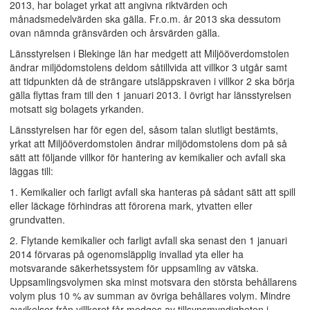
2013, har bolaget yrkat att angivna riktvärden och
månadsmedelvärden ska gälla. Fr.o.m. år 2013 ska dessutom
ovan nämnda gränsvärden och årsvärden gälla.
Länsstyrelsen i Blekinge län har medgett att Miljööverdomstolen
ändrar miljödomstolens deldom såtillvida att villkor 3 utgår samt
att tidpunkten då de strängare utsläppskraven i villkor 2 ska börja
gälla flyttas fram till den 1 januari 2013. I övrigt har länsstyrelsen
motsatt sig bolagets yrkanden.
Länsstyrelsen har för egen del, såsom talan slutligt bestämts,
yrkat att Miljööverdomstolen ändrar miljödomstolens dom på så
sätt att följande villkor för hantering av kemikalier och avfall ska
läggas till:
1. Kemikalier och farligt avfall ska hanteras på sådant sätt att spill
eller läckage förhindras att förorena mark, ytvatten eller
grundvatten.
2. Flytande kemikalier och farligt avfall ska senast den 1 januari
2014 förvaras på ogenomsläpplig invallad yta eller ha
motsvarande säkerhetssystem för uppsamling av vätska.
Uppsamlingsvolymen ska minst motsvara den största behållarens
volym plus 10 % av summan av övriga behållares volym. Mindre
avvikelser från villkoret får medges av tillsynsmyndigheten i