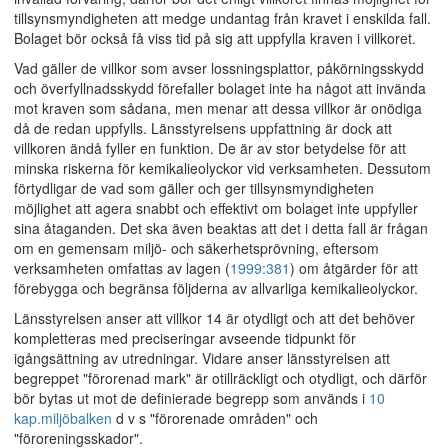
tillsynsmyndigheten att medge undantag från kravet i enskilda fall.
Bolaget bör också få viss tid på sig att uppfylla kraven i villkoret.
Vad gäller de villkor som avser lossningsplattor, påkörningsskydd
och överfyllnadsskydd förefaller bolaget inte ha något att invända
mot kraven som sådana, men menar att dessa villkor är onödiga
då de redan uppfylls. Länsstyrelsens uppfattning är dock att
villkoren ändå fyller en funktion. De är av stor betydelse för att
minska riskerna för kemikalieolyckor vid verksamheten. Dessutom
förtydligar de vad som gäller och ger tillsynsmyndigheten
möjlighet att agera snabbt och effektivt om bolaget inte uppfyller
sina åtaganden. Det ska även beaktas att det i detta fall är frågan
om en gemensam miljö- och säkerhetsprövning, eftersom
verksamheten omfattas av lagen (
1999:381
) om åtgärder för att
förebygga och begränsa följderna av allvarliga kemikalieolyckor.
Länsstyrelsen anser att villkor 14 är otydligt och att det behöver
kompletteras med preciseringar avseende tidpunkt för
igångsättning av utredningar. Vidare anser länsstyrelsen att
begreppet "förorenad mark" är otillräckligt och otydligt, och därför
bör bytas ut mot de definierade begrepp som används i
10
kap.
miljöbalken
d v s "förorenade områden" och
"föroreningsskador".