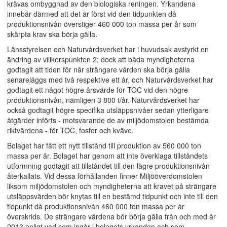
krävas ombyggnad av den biologiska reningen. Yrkandena
innebär därmed att det är först vid den tidpunkten då
produktionsnivån överstiger 460 000 ton massa per år som
skärpta krav ska börja gälla.
Länsstyrelsen och Naturvårdsverket har i huvudsak avstyrkt en
ändring av villkorspunkten 2; dock att båda myndigheterna
godtagit att tiden för när strängare värden ska börja gälla
senareläggs med två respektive ett år, och Naturvårdsverket har
godtagit ett något högre årsvärde för TOC vid den högre
produktionsnivån, nämligen 3 800 t/år. Naturvårdsverket har
också godtagit högre specifika utsläppsnivåer sedan ytterligare
åtgärder införts - motsvarande de av miljödomstolen bestämda
riktvärdena - för TOC, fosfor och kväve.
Bolaget har fått ett nytt tillstånd till produktion av 560 000 ton
massa per år. Bolaget har genom att inte överklaga tillståndets
utformning godtagit att tillståndet till den lägre produktionsnivån
återkallats. Vid dessa förhållanden finner Miljööverdomstolen
liksom miljödomstolen och myndigheterna att kravet på strängare
utsläppsvärden bör knytas till en bestämd tidpunkt och inte till den
tidpunkt då produktionsnivån 460 000 ton massa per år
överskrids. De strängare värdena bör börja gälla från och med år
2013 enligt vad som ingår i bolagets yrkanden och som