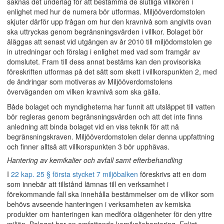
saknas det underlag för att bestämma de slutliga villkoren i
enlighet med hur de numera bör utformas. Miljööverdomstolen
skjuter därför upp frågan om hur den kravnivå som angivits ovan
ska uttryckas genom begränsningsvärden i villkor. Bolaget bör
åläggas att senast vid utgången av år 2010 till miljödomstolen ge
in utredningar och förslag i enlighet med vad som framgår av
domslutet. Fram till dess annat bestäms kan den provisoriska
föreskriften utformas på det sätt som skett i villkorspunkten 2, med
de ändringar som motiveras av Miljööverdomstolens
överväganden om vilken kravnivå som ska gälla.
Både bolaget och myndigheterna har funnit att utsläppet till vatten
bör regleras genom begränsningsvärden och att det inte finns
anledning att binda bolaget vid en viss teknik för att nå
begränsningskraven. Miljööverdomstolen delar denna uppfattning
och finner alltså att villkorspunkten 3 bör upphävas.
Hantering av kemikalier och avfall samt efterbehandling
I
22 kap. 25 § första stycket 7 miljöbalken
föreskrivs att en dom
som innebär att tillstånd lämnas till en verksamhet i
förekommande fall ska innehålla bestämmelser om de villkor som
behövs avseende hanteringen i verksamheten av kemiska
produkter om hanteringen kan medföra olägenheter för den yttre