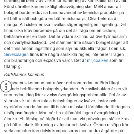
ställning till behov av villkor för hantering av kemikalier och avfall.
Först därefter kan en skälighetsavvägning ske. MSB anser att
bolaget borde redovisa handhavandet av kemiska produkter på
ett bättre sätt och göra en bättre riskanalys. Oklarheterna är
många. Att cisterner ska invallas säger egentligen ingenting. Det
finns olika krav beroende på om det är fråga om en cistern,
behållare eller en tank. Det är vidare skillnad på överfyllnadslarm
och överfyllnadsskydd. Det stämmer inte såsom bolaget säger att
det finns annan lagstiftning som styr nu aktuella frågor. I den s.k.
Sevesolagen
finns inte några särskilda regler, inte heller i lagen
om brandfarliga och explosiva varor. Det är
miljöbalken
som är
tillämplig.
Karlshamns kommun
Karlshamns kommun har utöver det som redan anförts tillagt
följande beträffande bolagets yrkanden. Pukaviksbukten är en vik
som redan idag lider av viss övergödningsproblematik. Det är av
yttersta vikt att den totala belastningen av kväve, fosfor och
syreförbrukande ämnen till bukten minskar i förhållande till dagens
utsläppsmängder. Man bör ha miljömålet ingen övergödning i
åtanke. Ett förslag på åtgärd är att man vid prövningen ställer krav
på bättre teknik för rening av fosfor och kväve. Ökade utsläpp från
verksamheten kan delvis kompenseras med andra åtgärder på