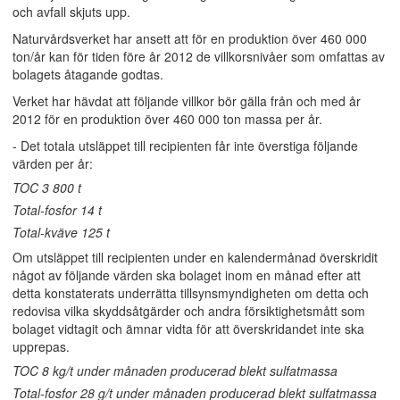
och avfall skjuts upp.
Naturvårdsverket har ansett att för en produktion över 460 000
ton/år kan för tiden före år 2012 de villkorsnivåer som omfattas av
bolagets åtagande godtas.
Verket har hävdat att följande villkor bör gälla från och med år
2012 för en produktion över 460 000 ton massa per år.
- Det totala utsläppet till recipienten får inte överstiga följande
värden per år:
TOC 3 800 t
Total-fosfor 14 t
Total-kväve 125 t
Om utsläppet till recipienten under en kalendermånad överskridit
något av följande värden ska bolaget inom en månad efter att
detta konstaterats underrätta tillsynsmyndigheten om detta och
redovisa vilka skyddsåtgärder och andra försiktighetsmått som
bolaget vidtagit och ämnar vidta för att överskridandet inte ska
upprepas.
TOC 8 kg/t under månaden producerad blekt sulfatmassa
Total-fosfor 28 g/t under månaden producerad blekt sulfatmassa