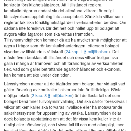
konkreta försiktighetsåtgärder. Att i tillståndet reglera
kemikaliefrågorna endast via det allmänna villkoret är enligt
länsstyrelsens uppfattning inte acceptabelt. Särskilda villkor som
reglerar faktiska försiktighetsåtgärder i verksamheten behövs. Om
sådana inte föreskrivs blir det helt och hållet upp till bolaget att
avgöra vilka åtgärder som ska vidtas i framtiden.
Tillsynsmyndigheten kommer då att ha mycket små möjligheter att
agera i frågor som rör kemikaliehanteringen, eftersom bolaget
skyddas av tillståndets rättskraft (
24 kap. 1 § miljöbalken
). Det
måste även beaktas att tillståndet och dess villkor troligen ska
gälla i många år framöver, och att förändringar av verksamheten,
t.ex. vad som gäller beträffande ägarförhållanden och ekonomi,
kan komma att ske under den tiden.
Länsstyrelsen menar att de åtgärder som bolaget har vidtagit vad
gäller förvaring av kemikalier i cisterner inte är tillräckliga. Bästa
möjliga teknik (
2 kap. 3 § miljöbalken
) är i de flesta fall det som
bolaget benämner fullvolymsinvallning. Det ska därför föreskrivas i
villkor att kemikalier ska förvaras invallade eller ha motsvarande
säkerhetssystem för uppsamling av vätska. Länsstyrelsen delar
dock bolagets uppfattning om att det för vissa kemikalier inte är
rimligt eller nödvändigt, och i vissa fall till och med olämpligt, med
invallad förvaring; därför bör det enligt villkoret finnas möjlighet för