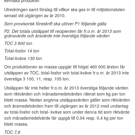
kemiska produkter.
Utredningen samt förslag till villkor ska ges in till miljödomstolen
senast vid utgången av år 2010.
Som provisorisk föreskrift ska utöver P1 följande gälla
P2. Det totala utsläppet till recipienten får fr.o.m. år 2013 som
gränsvärde och årsvärde inte överstiga följande värden
TOC 3 800 ton
Total-fosfor 14 ton
Total-kväve 130 ton
Om produktionen av massa uppgår till högst 460 000 årston får
utsläppen av TOC, total-fosfor och total-kväve fr.o.m. år 2013 inte
överstiga 3 100, 11, resp. 105 ton.
Utsläppen får inte heller fr.o.m. år 2013 överstiga följande värden
som riktvärden och månadsmedelvärden räknat som kg per ton
blekt massa. Nedan angivna utsläppsvärden gäller som riktvärden
och årsmedelvärden fram till utgången av år 2012 med undantag
av total-fosfor och total- kväve som under denna tid som riktvärde
och månadsmedelvärde får uppgå till 0,04 resp. 0,4 kg per ton
blekt massa.
TOC 7,8