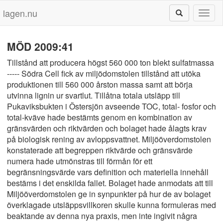
lagen.nu
Toggl
naviga
MÖD 2009:41
Tillstånd att producera högst 560 000 ton blekt sulfatmassa
----- Södra Cell fick av miljödomstolen tillstånd att utöka
produktionen till 560 000 årston massa samt att börja
utvinna lignin ur svartlut. Tillåtna totala utsläpp till
Pukaviksbukten i Östersjön avseende TOC, total- fosfor och
total-kväve hade bestämts genom en kombination av
gränsvärden och riktvärden och bolaget hade ålagts krav
på biologisk rening av avloppsvattnet. Miljööverdomstolen
konstaterade att begreppen riktvärde och gränsvärde
numera hade utmönstras till förmån för ett
begränsningsvärde vars definition och materiella innehåll
bestäms i det enskilda fallet. Bolaget hade anmodats att till
Miljööverdomstolen ge in synpunkter på hur de av bolaget
överklagade utsläppsvillkoren skulle kunna formuleras med
beaktande av denna nya praxis, men inte ingivit några