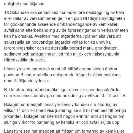
enlighet med följande:
16.Sökanden ska senast sex månader före nedläggning av hela
eller delar av verksamheten ge in en plan till tillsynsmyndigheten
för godkännande avseende omhändertagande av kemikalier,
avfall samt efterbehandling av de föroreningar som verksamheten
kan ha orsakat. Avsikten med åtgärderna i planen ska vara att
säkerställa att nödvändiga åtgärder vidtas för att undvika
föroreningsrisker och att återställa berörd mark, grundvatten,
sediment och anläggningar i ett från miljö- och hälsosynpunkt
tillfredsställande skick.
Länsstyrelsen har också yrkat att Miljööverdomstolen ändrar
punkten B under rubriken delegerade frågor i miljödomstolens
dom till följande lydelse:
B. De utredningar/undersökningar och/eller saneringsåtgärder
som kan anses behövliga med anledning av villkor 14, 15 och 16.
Bolaget har medgett länsstyrelsens yrkanden om ändring av
villkor 14 och 16 (med viss justering; se s 8 n) men bestritt övriga
yrkanden. Bolaget har inte haft någon erinran mot att frågan om
slutliga villkor för hantering av kemikalier och avfall skjuts upp.
Länsstyrelsen har medgett att frågan om förvaring av kemikalier