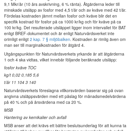
9,1 Mkr/år (10 års avskrivning, 6 % ränta). Åtgärderna leder till
minskade utsläpp av fosfor med 4,5 t/år och av kväve med 42 t/år.
Fördelas kostnaden jämnt mellan fosfor och kväve blir det en
specifik kostnad för fosfor på ca 1000 kr/kg och för kväve på ca
100 kr/kg. Det resulterade utsläppet ligger inom intervallet för BAT
enligt BREF-dokumentet och är enligt Naturvårdsverket inte
orimligt enligt
2 kap. 7 § miljöbalken
. Kostnaden är rimlig även om
man ser till marginalkostnaden för åtgärd 4.
Utgångspunkten för Naturvårdsverkets yrkande är att åtgärderna
1 och 4 ska vidtas, vilket innebär följande beräknade utsläpp:
fosfor kväve TOC
kg/t 0,02 0,185 5,6
t/år 11 104 3 140
Naturvårdsverkets föreslagna villkorsvärden baserar sig på ovan
angivna utsläppsvärden med ett påslag för månadsmedelvärdena
på 40 % och på årsvärdena med ca 20 %.
MSB
Hantering av kemikalier och avfall
MSB anser att det krävs ett bättre beslutsunderlag för att kunna ta