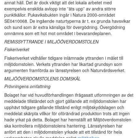
annat håll. Det är dock viktigt att det lokala arbetet med
exempelvis enskilda avlopp inte ”äts upp” av andra större
punktkällor. Pukaviksbukten ingår i Natura 2000-området
SE0410068. De ingående naturtyperna är t. ex grunda havsvikar
och sund som är extra känsliga för övergödning. Övergödning
omnämns som ett hot mot området i bevarandeplanen.
REMISSYTTRANDE I MILJÖÖVERDOMSTOLEN
Fiskeriverket
Fiskeriverket vidhåller tidigare inlämnade yttranden i målet till
miljödomstolen. Verkets yttranden har likartad grundsyn som
argumenten framförda av länsstyrelsen och Naturvårdsverket.
MILJÖÖVERDOMSTOLENS DOMSKÄL
Prövningens omfattning
Bolaget har vid huvudförhandlingen ifrågasatt utformningen av det
meddelade tillståndet och gjort gällande att miljödomstolen har
upphävt tidigare gällande tillstånd enligt
miljöskyddslagen
och
meddelat skärpta villkor för oförändrad produktion trots att ingen
hade yrkat på detta. Bolaget har hemställt att Miljööverdomstolen
ska kontrollera miljödomstolens hantering. Länsstyrelsen har
anfört att den i miljödomstolen yrkade att ett tillstånd för hela