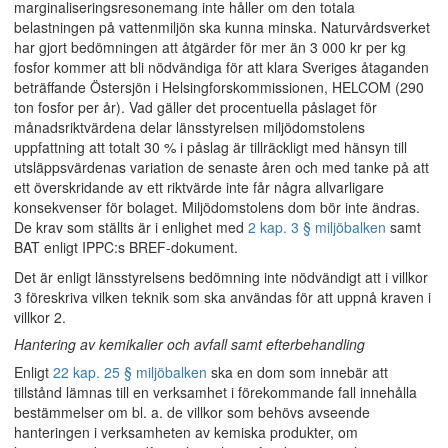
marginaliseringsresonemang inte håller om den totala
belastningen på vattenmiljön ska kunna minska. Naturvårdsverket
har gjort bedömningen att åtgärder för mer än 3 000 kr per kg
fosfor kommer att bli nödvändiga för att klara Sveriges åtaganden
beträffande Östersjön i Helsingforskommissionen, HELCOM (290
ton fosfor per år). Vad gäller det procentuella påslaget för
månadsriktvärdena delar länsstyrelsen miljödomstolens
uppfattning att totalt 30 % i påslag är tillräckligt med hänsyn till
utsläppsvärdenas variation de senaste åren och med tanke på att
ett överskridande av ett riktvärde inte får några allvarligare
konsekvenser för bolaget. Miljödomstolens dom bör inte ändras.
De krav som ställts är i enlighet med
2 kap. 3 § miljöbalken
samt
BAT enligt IPPC:s BREF-dokument.
Det är enligt länsstyrelsens bedömning inte nödvändigt att i villkor
3 föreskriva vilken teknik som ska användas för att uppnå kraven i
villkor 2.
Hantering av kemikalier och avfall samt efterbehandling
Enligt
22 kap. 25 § miljöbalken
ska en dom som innebär att
tillstånd lämnas till en verksamhet i förekommande fall innehålla
bestämmelser om bl. a. de villkor som behövs avseende
hanteringen i verksamheten av kemiska produkter, om