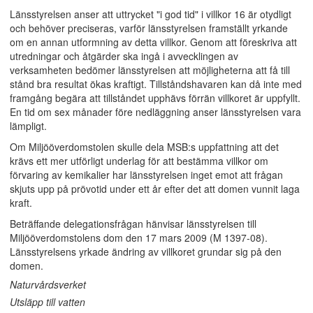
Länsstyrelsen anser att uttrycket "i god tid" i villkor 16 är otydligt
och behöver preciseras, varför länsstyrelsen framställt yrkande
om en annan utformning av detta villkor. Genom att föreskriva att
utredningar och åtgärder ska ingå i avvecklingen av
verksamheten bedömer länsstyrelsen att möjligheterna att få till
stånd bra resultat ökas kraftigt. Tillståndshavaren kan då inte med
framgång begära att tillståndet upphävs förrän villkoret är uppfyllt.
En tid om sex månader före nedläggning anser länsstyrelsen vara
lämpligt.
Om Miljööverdomstolen skulle dela MSB:s uppfattning att det
krävs ett mer utförligt underlag för att bestämma villkor om
förvaring av kemikalier har länsstyrelsen inget emot att frågan
skjuts upp på prövotid under ett år efter det att domen vunnit laga
kraft.
Beträffande delegationsfrågan hänvisar länsstyrelsen till
Miljööverdomstolens dom den 17 mars 2009 (M 1397-08).
Länsstyrelsens yrkade ändring av villkoret grundar sig på den
domen.
Naturvårdsverket
Utsläpp till vatten