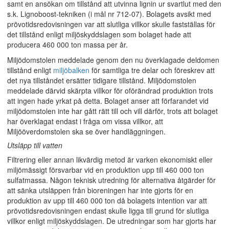
samt en ansökan om tillstånd att utvinna lignin ur svartlut med den
s.k. Lignoboost-tekniken (i mål nr 712-07). Bolagets avsikt med
prövotidsredovisningen var att slutliga villkor skulle fastställas för
det tillstånd enligt
miljöskyddslagen
som bolaget hade att
producera 460 000 ton massa per år.
Miljödomstolen meddelade genom den nu överklagade deldomen
tillstånd enligt
miljöbalken
för samtliga tre delar och föreskrev att
det nya tillståndet ersätter tidigare tillstånd. Miljödomstolen
meddelade därvid skärpta villkor för oförändrad produktion trots
att ingen hade yrkat på detta. Bolaget anser att förfarandet vid
miljödomstolen inte har gått rätt till och vill därför, trots att bolaget
har överklagat endast i fråga om vissa villkor, att
Miljööverdomstolen ska se över handläggningen.
Utsläpp till vatten
Filtrering eller annan likvärdig metod är varken ekonomiskt eller
miljömässigt försvarbar vid en produktion upp till 460 000 ton
sulfatmassa. Någon teknisk utredning för alternativa åtgärder för
att sänka utsläppen från bioreningen har inte gjorts för en
produktion av upp till 460 000 ton då bolagets intention var att
prövotidsredovisningen endast skulle ligga till grund för slutliga
villkor enligt
miljöskyddslagen
. De utredningar som har gjorts har