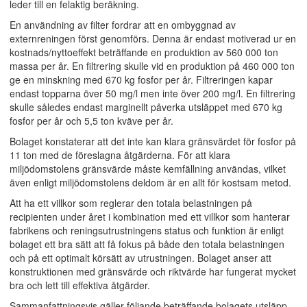
leder till en felaktig beräkning.
En användning av filter fordrar att en ombyggnad av
externreningen först genomförs. Denna är endast motiverad ur en
kostnads/nyttoeffekt beträffande en produktion av 560 000 ton
massa per år. En filtrering skulle vid en produktion på 460 000 ton
ge en minskning med 670 kg fosfor per år. Filtreringen kapar
endast topparna över 50 mg/l men inte över 200 mg/l. En filtrering
skulle således endast marginellt påverka utsläppet med 670 kg
fosfor per år och 5,5 ton kväve per år.
Bolaget konstaterar att det inte kan klara gränsvärdet för fosfor på
11 ton med de föreslagna åtgärderna. För att klara
miljödomstolens gränsvärde måste kemfällning användas, vilket
även enligt miljödomstolens deldom är en allt för kostsam metod.
Att ha ett villkor som reglerar den totala belastningen på
recipienten under året i kombination med ett villkor som hanterar
fabrikens och reningsutrustningens status och funktion är enligt
bolaget ett bra sätt att få fokus på både den totala belastningen
och på ett optimalt körsätt av utrustningen. Bolaget anser att
konstruktionen med gränsvärde och riktvärde har fungerat mycket
bra och lett till effektiva åtgärder.
Sammanfattningsvis gäller följande beträffande bolagets utsläpp