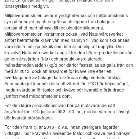
länsstyrelsen medgivit.
Miljööverdomstolen delar myndigheternas och miljödomstolens
syn på behovet av att begränsa utsläppen från bolagets
verksamhet med hänsyn till recipientförhållandena.
Miljööverdomstolen instämmer också i vad Naturvårdsverket
anfört beträffande kravnivån med hänsyn till vad som ska anses
vara bästa möjliga teknik som inte är orimlig att uppfylla. Den
kravnivå Naturvårdsverket angivit för den högre produktionsnivån
genom årsvärden (t/år) och produktionsrelaterade
månadsmedelvärden (kg/t) bör därför fastställas att gälla från och
med år 2013, dock att årsvärdet för kväve inte efter ett
överklagande av bolaget kan skärpas enligt verkets förslag.
Sammantaget innebär detta att värdet för TOC bör höjas något,
medan värdena för fosfor och kväve bör kvarstå oförändrade
jämfört med miljödomstolens dom.
För den lägre produktionsnivån bör på motsvarande sätt
årsvärdet för TOC justeras till 3 100 ton, medan värdena i övrigt
bör kvarstå oförändrade.
För tiden fram till år 2013 - d.v.s. innan ytterligare åtgärder
vidtagits - bör kravnivån avseende fosfor och kväve med hänsyn