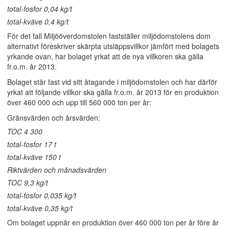
total-fosfor 0,04 kg/t
total-kväve 0,4 kg/t
För det fall Miljööverdomstolen fastställer miljödomstolens dom
alternativt föreskriver skärpta utsläppsvillkor jämfört med bolagets
yrkande ovan, har bolaget yrkat att de nya villkoren ska gälla
fr.o.m. år 2013.
Bolaget står fast vid sitt åtagande i miljödomstolen och har därför
yrkat att följande villkor ska gälla fr.o.m. år 2013 för en produktion
över 460 000 och upp till 560 000 ton per år:
Gränsvärden och årsvärden:
TOC 4 300
total-fosfor 17 t
total-kväve 150 t
Riktvärden och månadsvärden
TOC 9,3 kg/t
total-fosfor 0,035 kg/t
total-kväve 0,35 kg/t
Om bolaget uppnår en produktion över 460 000 ton per år före år