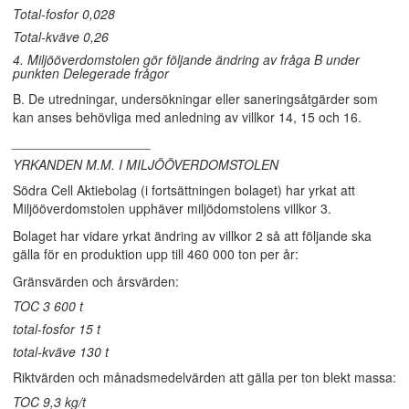
Total-fosfor 0,028
Total-kväve 0,26
4. Miljööverdomstolen gör följande ändring av fråga B under
punkten Delegerade frågor
B. De utredningar, undersökningar eller saneringsåtgärder som
kan anses behövliga med anledning av villkor 14, 15 och 16.
___________________
YRKANDEN M.M. I MILJÖÖVERDOMSTOLEN
Södra Cell Aktiebolag (i fortsättningen bolaget) har yrkat att
Miljööverdomstolen upphäver miljödomstolens villkor 3.
Bolaget har vidare yrkat ändring av villkor 2 så att följande ska
gälla för en produktion upp till 460 000 ton per år:
Gränsvärden och årsvärden:
TOC 3 600 t
total-fosfor 15 t
total-kväve 130 t
Riktvärden och månadsmedelvärden att gälla per ton blekt massa:
TOC 9,3 kg/t