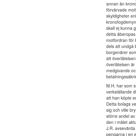
annan än kronof
förvärvade motfo
skyldigheter enl
kronofogdemynd
skall ej kunna 
detta åberopa
motfordran för 
dels att undgå 
borgenärer som 
att överlåtelsen
överlåtelsen är
medgivande och 
betalningssäkr
M.H. har som st
verkställande d
att han köpte e
Detta bolags ve
sig och ville b
större andel av
den i målet akt
J.R. avsevärda
pengarna i en e