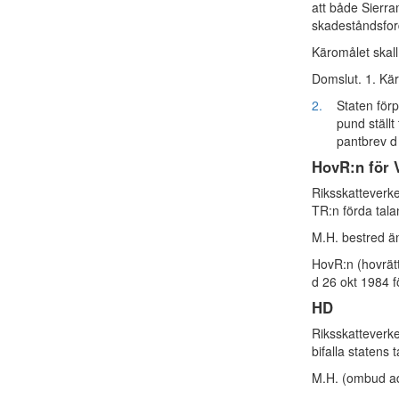
att både Sierra
skadeståndsfor
Käromålet skall
Domslut. 1. Kär
2.
Staten förp
pund ställt
pantbrev d 
HovR:n för 
Riksskatteverket
TR:n förda tala
M.H. bestred ä
HovR:n (hovrät
d 26 okt 1984 f
HD
Riksskatteverk
bifalla statens t
M.H. (ombud ad