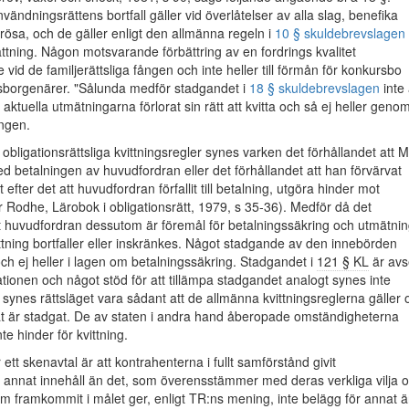
vändningsrättens bortfall gäller vid överlåtelser av alla slag, benefika
rösa, och de gäller enligt den allmänna regeln i
10 § skuldebrevslagen
ttning. Någon motsvarande förbättring av en fordrings kvalitet
vid de familjerättsliga fången och inte heller till förmån för konkursbo
gsborgenärer. "Sålunda medför stadgandet i
18 § skuldebrevslagen
inte 
ktuella utmätningarna förlorat sin rätt att kvitta och så ej heller geno
ingen.
 obligationsrättsliga kvittningsregler synes varken det förhållandet att M
ed betalningen av huvudfordran eller det förhållandet att han förvärvat
 efter det att huvudfordran förfallit till betalning, utgöra hinder mot
ör Rodhe, Lärobok i obligationsrätt, 1979, s 35-36). Medför då det
tt huvudfordran dessutom är föremål för betalningssäkring och utmätni
kvittning bortfaller eller inskränkes. Något stadgande av den innebörden
 och ej heller i lagen om betalningssäkring. Stadgandet i
121 § KL
är avs
ationen och något stöd för att tillämpa stadgandet analogt synes inte
 synes rättsläget vara sådant att de allmänna kvittningsreglerna gäller
at är stadgat. De av staten i andra hand åberopade omständigheterna
te hinder för kvittning.
ett skenavtal är att kontrahenterna i fullt samförstånd givit
 annat innehåll än det, som överensstämmer med deras verkliga vilja 
 framkommit i målet ger, enligt TR:ns mening, inte belägg för annat 