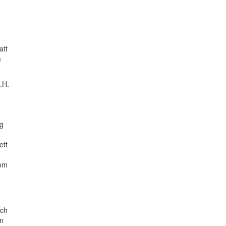
att
m
.H.
ng
ett
 om
och
än