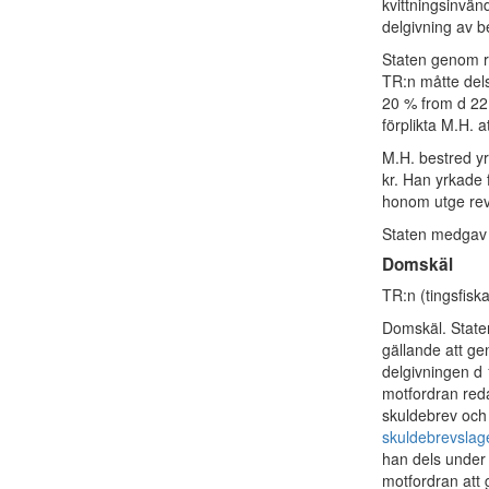
kvittningsinvän
delgivning av b
Staten genom r
TR:n måtte dels 
20 % from d 22 j
förplikta M.H. 
M.H. bestred y
kr. Han yrkade f
honom utge rev
Staten medgav 
Domskäl
TR:n (tingsfisk
Domskäl. Staten
gällande att g
delgivningen d 
motfordran reda
skuldebrev och
skuldebrevslag
han dels under 
motfordran att g