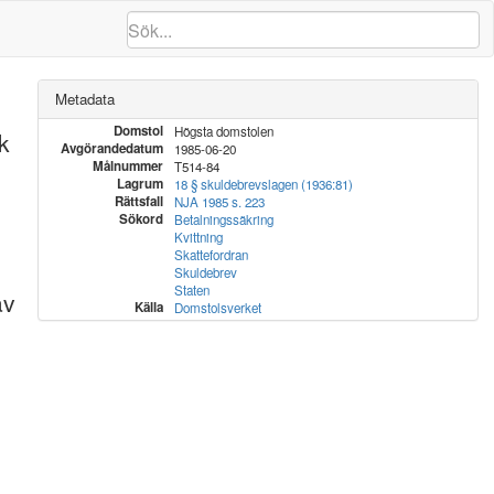
Metadata
Domstol
Högsta domstolen
k
Avgörandedatum
1985-06-20
Målnummer
T514-84
Lagrum
18 § skuldebrevslagen (1936:81)
Rättsfall
NJA 1985 s. 223
Sökord
Betalningssäkring
Kvittning
Skattefordran
Skuldebrev
Staten
av
Källa
Domstolsverket