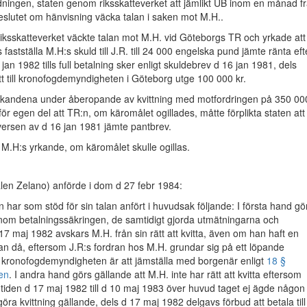
dningen, staten genom riksskatteverket att jämlikt UB inom en månad f
eslutet om hänvisning väcka talan i saken mot M.H..
iksskatteverket väckte talan mot M.H. vid Göteborgs TR och yrkade att
fastställa M.H:s skuld till J.R. till 24 000 engelska pund jämte ränta eft
an 1982 tills full betalning sker enligt skuldebrev d 16 jan 1981, dels
att till kronofogdemyndigheten i Göteborg utge 100 000 kr.
rkandena under åberopande av kvittning med motfordringen på 350 00
ör egen del att TR:n, om käromålet ogillades, måtte förplikta staten att t
ersen av d 16 jan 1981 jämte pantbrev.
M.H:s yrkande, om käromålet skulle ogillas.
alen Zelano) anförde i dom d 27 febr 1984:
 har som stöd för sin talan anfört i huvudsak följande: I första hand gö
enom betalningssäkringen, de samtidigt gjorda utmätningarna och
17 maj 1982 avskars M.H. från sin rätt att kvitta, även om han haft en
n då, eftersom J.R:s fordran hos M.H. grundar sig på ett löpande
 kronofogdemyndigheten är att jämställa med borgenär enligt
18 §
en
. I andra hand görs gällande att M.H. inte har rätt att kvitta eftersom
tiden d 17 maj 1982 till d 10 maj 1983 över huvud taget ej ägde någon
öra kvittning gällande, dels d 17 maj 1982 delgavs förbud att betala till