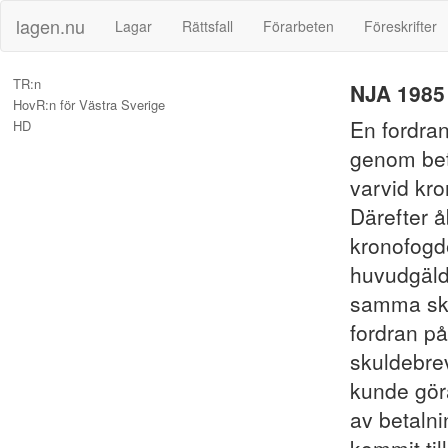
lagen.nu
Lagar
Rättsfall
Förarbeten
Föreskrifter
TR:n
NJA 1985 
HovR:n för Västra Sverige
En fordra
HD
genom beta
varvid kr
Därefter 
kronofogd
huvudgäld
samma sku
fordran p
skuldebrev
kunde göra
av betalni