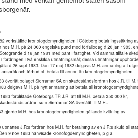
ll stånd med verkan gentemot staten såsom
sborgenär.
)
982 verkställde kronofogdemyndigheten i Göteborg betalningssäkring a
n hos M.H. på 24 000 engelska pund med förfallodag d 20 jan 1983, enl
Sotogrande d 16 jan 1981 med pant i fastighet. Vid samma tillfälle ske
i fordringen i två enskilda utmätningsmål; dessa utmätningar upphörd
gälla d 26 sept 1983. Den 17 maj 1982 delgavs M.H. anmaning att utge
i anspråk och förbud att betala till annan än kronofogdemyndigheten.
3 överlät bolaget Sierramar SA en skadeståndsfordran hos J.R. till M.
83 delgavs M.H. på nytt anmaning att betala till kronofogdemyndighet
1983 förpliktade Göteborgs TR J.R. att till M.H. betala 350 000 kr,
adeståndsfordran som Sierramar SA överlåtit till M.H..
3 gjorde M.H. hos kronofogdemyndigheten gällande kvittning av
utmättes J.R:s fordran hos M.H. för betalning av en J.R:s skuld till sta
 Den 9 nov 1983 hänvisade kronofogdemyndigheten, p g a