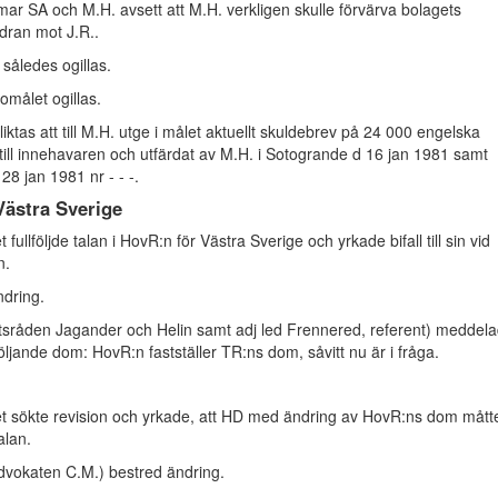
mar SA och M.H. avsett att M.H. verkligen skulle förvärva bolagets
dran mot J.R..
 således ogillas.
omålet ogillas.
liktas att till M.H. utge i målet aktuellt skuldebrev på 24 000 engelska
 till innehavaren och utfärdat av M.H. i Sotogrande d 16 jan 1981 samt
28 jan 1981 nr - - -.
Västra Sverige
 fullföljde talan i HovR:n för Västra Sverige och yrkade bifall till sin vid
n.
ndring.
tsråden Jagander och Helin samt adj led Frennered, referent) meddel
öljande dom: HovR:n fastställer TR:ns dom, såvitt nu är i fråga.
et sökte revision och yrkade, att HD med ändring av HovR:ns dom mått
alan.
vokaten C.M.) bestred ändring.