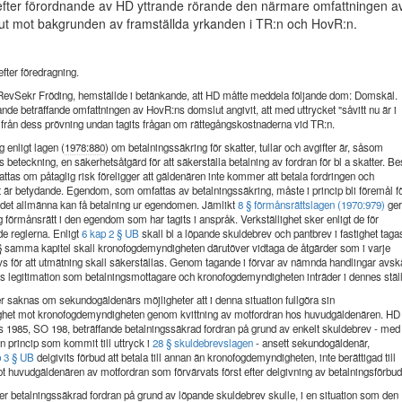
fter förordnande av HD yttrande rörande den närmare omfattningen a
t mot bakgrunden av framställda yrkanden i TR:n och HovR:n.
fter föredragning.
evSekr Fröding, hemställde i betänkande, att HD måtte meddela följande dom: Domskäl.
ande beträffande omfattningen av HovR:ns domslut angivit, att med uttrycket "såvitt nu är i
t från dess prövning undan tagits frågan om rättegångskostnaderna vid TR:n.
 enligt lagen (
1978:880
) om betalningssäkring för skatter, tullar och avgifter är, såsom
 beteckning, en säkerhetsåtgärd för att säkerställa betalning av fordran för bl a skatter. Be
attas om påtaglig risk föreligger att gäldenären inte kommer att betala fordringen och
t är betydande. Egendom, som omfattas av betalningssäkring, måste i princip bli föremål f
 det allmänna kan få betalning ur egendomen. Jämlikt
8 § förmånsrättslagen (1970:979)
ge
 förmånsrätt i den egendom som har tagits i anspråk. Verkställighet sker enligt de för
de reglerna. Enligt
6 kap 2 § UB
skall bl a löpande skuldebrev och pantbrev i fastighet tagas
0 § samma kapitel skall kronofogdemyndigheten därutöver vidtaga de åtgärder som i varje
övs för att utmätning skall säkerställas. Genom tagande i förvar av nämnda handlingar avsk
 legitimation som betalningsmottagare och kronofogdemyndigheten inträder i dennes ställ
saknas om sekundogäldenärs möjligheter att i denna situation fullgöra sin
ghet mot kronofogdemyndigheten genom kvittning av motfordran hos huvudgäldenären. HD
rs 1985, SO 198, beträffande betalningssäkrad fordran på grund av enkelt skuldebrev - med
n princip som kommit till uttryck i
28 § skuldebrevslagen
- ansett sekundogäldenär,
p 3 § UB
delgivits förbud att betala till annan än kronofogdemyndigheten, inte berättigad till
ot huvudgäldenären av motfordran som förvärvats först efter delgivning av betalningsförbud
ler betalningssäkrad fordran på grund av löpande skuldebrev skulle, i en situation som den