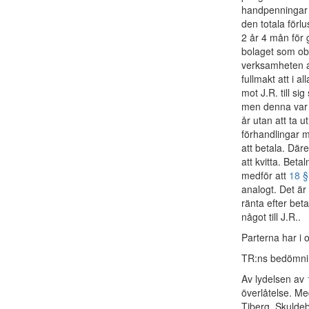
handpenningar 
den totala förlu
2 år 4 mån för 
bolaget som obe
verksamheten a
fullmakt att i 
mot J.R. till si
men denna var i
år utan att ta u
förhandlingar m
att betala. Däre
att kvitta. Bet
medför att
18 §
analogt. Det är 
ränta efter bet
något till J.R..
Parterna har i o
TR:ns bedömni
Av lydelsen av
överlåtelse. Me
Tiberg, Skuldeb