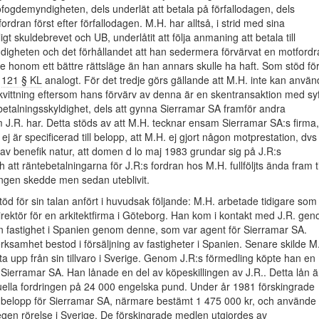
ogdemyndigheten, dels underlät att betala på förfallodagen, dels
rdran först efter förfallodagen. M.H. har alltså, i strid med sina
igt skuldebrevet och UB, underlåtit att följa anmaning att betala till
igheten och det förhållandet att han sedermera förvärvat en motfordr
ge honom ett bättre rättsläge än han annars skulle ha haft. Som stöd fö
s
121 § KL
analogt. För det tredje görs gällande att M.H. inte kan anvä
kvittning eftersom hans förvärv av denna är en skentransaktion med sy
betalningsskyldighet, dels att gynna Sierramar SA framför andra
J.R. har. Detta stöds av att M.H. tecknar ensam Sierramar SA:s firma,
 ej är specificerad till belopp, att M.H. ej gjort någon motprestation, dvs
 av benefik natur, att domen d lo maj 1983 grundar sig på J.R:s
att räntebetalningarna för J.R:s fordran hos M.H. fullföljts ända fram ti
ingen skedde men sedan uteblivit.
öd för sin talan anfört i huvudsak följande: M.H. arbetade tidigare som
irektör för en arkitektfirma i Göteborg. Han kom i kontakt med J.R. ge
n fastighet i Spanien genom denne, som var agent för Sierramar SA.
rksamhet bestod i försäljning av fastigheter i Spanien. Senare skilde M
ryta upp från sin tillvaro i Sverige. Genom J.R:s förmedling köpte han en
 Sierramar SA. Han lånade en del av köpeskillingen av J.R.. Detta lån ä
uella fordringen på 24 000 engelska pund. Under år 1981 förskingrade
 belopp för Sierramar SA, närmare bestämt 1 475 000 kr, och använde
gen rörelse i Sverige. De förskingrade medlen utgjordes av