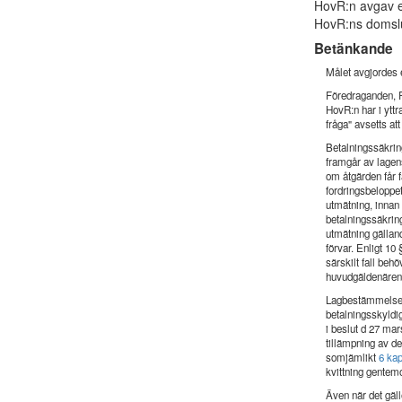
HovR:n avgav e
HovR:ns domslu
Betänkande
Målet avgjordes e
Föredraganden, R
HovR:n har i yttr
fråga" avsetts at
Betalningssäkring
framgår av lagens
om åtgärden får f
fordringsbeloppe
utmätning, innan
betalningssäkring
utmätning gällan
förvar. Enligt 1
särskilt fall beh
huvudgäldenärens
Lagbestämmelser 
betalningsskyldi
i beslut d 27 ma
tillämpning av de
somjämlikt
6 ka
kvittning gentem
Även när det gäl