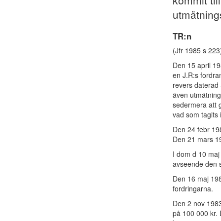
kommit ti
utmätning
TR:n
(Jfr 1985 s 223
Den 15 april 1
en J.R:s fordra
revers daterad 
även utmätning 
sedermera att 
vad som tagits 
Den 24 febr 198
Den 21 mars 19
I dom d 10 maj 
avseende den sk
Den 16 maj 198
fordringarna.
Den 2 nov 1983 
på 100 000 kr.