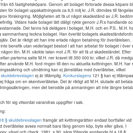
från 65 fastighetsköpare. Genom att bolaget förlorade dessa köpare b
sten för bolaget uppskattningsvis ca 6,5 milj kr. J.R. dömdes till fängelse
grov förskingring. Möjligheten att få ut något skadestånd av J.R. bedö
fintlig. Vidare hade bolaget lätt dåligt rykte genom J.R:s handlande o
vstannade. Det fanns två delägare i bolaget, M.H. och en P.S.. M.H. h
alla sammanhang teckna bolaget. Han överlät bolagets skadeståndsfordr
g själv. Det är riktigt att han inte erlade någon betalning för överlåtelsen,
nte benefik utan vederlaget bestod i att han arbetat för bolaget i över e
t någon lön. M.H. väckte talan mot J.R. för att få ut skadeståndet. Efter
ellan parterna satte M.H. ner kravet till 350 000 kr, vilket J.R. då medg
fter använde M.H. ford ringen till den nu aktuella kvittningen. M.H. har r
alningssäkring och utmätning kan ej jämställas med överlåtelse, vilket
 skuldebrevslagen
ej är tillämplig.
Konkurslagens
121 § kan ej tillämpa
ej fråga om en skenöverlåtelse. Det är riktigt att M.H. slutade att betala
alningssäkringen, men det berodde på anmaningen att inte längre betal
ch för sig vitsordat varandras uppgifter i sak.
ng:
18 § skuldebrevslagen
framgår att kvittningsrätten endast bortfaller vid
d överlåtelse avses normalt bara fång genom köp, byte eller gåva. I
rev, växel och check, 1981, s 90, sägs följande angående bl a 18 §: