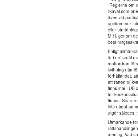
"Reglerna om in
likaväl som one
även vid pantsä
uppkommer inte 
eller utmåtnin
M.H. genom de a
betalningssäkr
Enligt allmänna
är i dröjsmål m
motfordran först
kvittning (jämf
förhållandet, a
att rätten till 
finns inte i UB
för konkurssitu
finnas. Snarare
inte något ann
utgör således in
Utmärkande för 
rättshandlingen
mening. Vad som