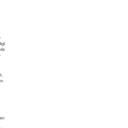
v
igt
dde
e
H..
en.
ten