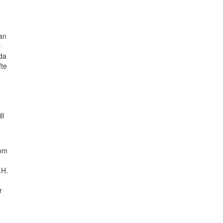
an
r
nda
fte
ll
nom
.H.
r