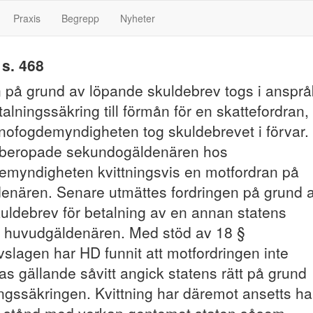
Praxis
Begrepp
Nyheter
s. 468
n på grund av löpande skuldebrev togs i ansprå
lningssäkring till förmån för en skattefordran,
onofogdemyndigheten tog skuldebrevet i förvar.
åberopade sekundogäldenären hos
emyndigheten kvittningsvis en motfordran på
enären. Senare utmättes fordringen på grund 
ldebrev för betalning av en annan statens
å huvudgäldenären. Med stöd av 18 §
slagen har HD funnit att motfordringen inte
s gällande såvitt angick statens rätt på grund
ngssäkringen. Kvittning har däremot ansetts ha