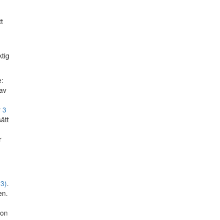
t
ktig
e:
 av
r
3
ätt
r
23)
.
en.
gon