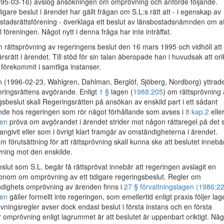
95-03-16) avslog ansökningen om omprövning och anförde följande.
igare beslut i ärendet har gällt frågan om S.L:s rätt att - i egenskap av
stadsrättsförening - överklaga ett beslut av länsbostadsnämnden om at
ill föreningen. Något nytt i denna fråga har inte inträffat.
 rättsprövning av regeringens beslut den 16 mars 1995 och vidhöll att
srätt i ärendet. Till stöd för sin talan åberopade han i huvudsak att ori
 förekommit i samtliga instanser.
n (1996-02-23, Wahlgren, Dahlman, Berglöf, Sjöberg, Nordborg) yttrad
eringsrättens avgörande. Enligt
1 §
lagen (
1988:205
) om rättsprövning
ngsbeslut skall Regeringsrätten på ansökan av enskild part i ett sådant
ende hos regeringen som rör något förhållande som avses i
8 kap.
2
elle
men
pröva om avgörandet i ärendet strider mot någon rättsregel på det s
givit eller som i övrigt klart framgår av omständigheterna i ärendet.
m förutsättning för att rättsprövning skall kunna ske att beslutet innebä
ning mot den enskilde.
slut som S.L. begär få rättsprövat innebär att regeringen avslagit en
onom om omprövning av ett tidigare regeringsbeslut. Regler om
ndighets omprövning av ärenden finns i
27 § förvaltningslagen (1986:2
gen
gäller formellt inte regeringen, som emellertid enligt praxis följer lag
ngsregler avser dock endast beslut i första instans och en första
ör omprövning enligt lagrummet är att beslutet är uppenbart oriktigt. Nå