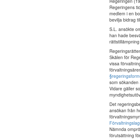
Regeringen (19
Regeringens tid
medlem i en bo
bevilja bidrag t
S.L. ansökte om
han hade besvär
rättstillämpning
Regeringsrätte
Skälen för Reg
vissa förvaltni
förvaltningsär
§
regeringsfor
som sökanden an
Vidare gäller so
myndighetsutöv
Det regeringsbe
ansökan från h
förvaltningsmy
Förvaltningsla
Nämnda omprövni
förutsättning f