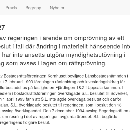
Praxis
Begrepp
Nyheter
27
 av regeringen i ärende om omprövning av ett
eslut i fall där ändring i materiellt hänseende int
 har inte ansetts utgöra myndighetsutövning i
g som avses i lagen om rättsprövning.
av Bostadsrättsföreningen Kornhuset beviljade Länsbostadsnämnden i
 17 februari 1993 föreningen räntebidrag och investeringsbidrag för
lerbostadshus på fastigheten Fjärdingen 18:2 i Uppsala kommun. I
lem i bostadsrättsföreningen överklagade S.L. beslutet till Boverket,
n 1 april 1993 fann att S.L. inte ägde överklaga beslutet och därför
alan. S.L. överklagade beslutet till regeringen, som i beslut den 18
avslog överklagandet. Den 7 december 1994 avslog Regeringsrätten
 om resning i det av regeringen avgjorda ärendet. S.L. begärde
egeringens tidigare beslut.