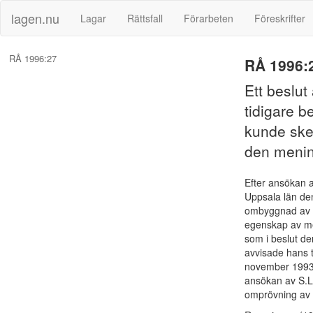
lagen.nu
Lagar
Rättsfall
Förarbeten
Föreskrifter
RÅ 1996:27
RÅ 1996:
Ett beslut
tidigare b
kunde ske
den menin
Efter ansökan 
Uppsala län den
ombyggnad av f
egenskap av med
som i beslut de
avvisade hans t
november 1993 
ansökan av S.L.
omprövning av r