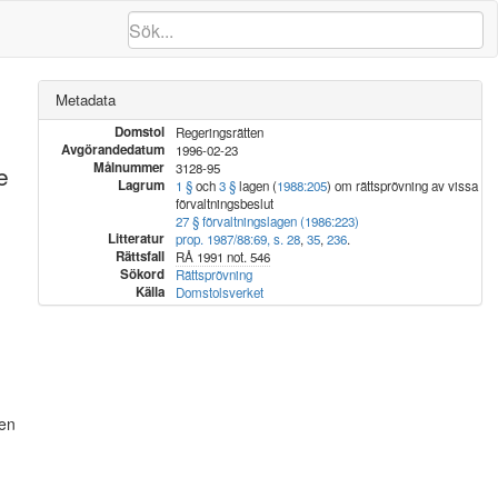
Metadata
Domstol
Regeringsrätten
Avgörandedatum
1996-02-23
Målnummer
e
3128-95
Lagrum
1 §
och
3 §
lagen (
1988:205
) om rättsprövning av vissa
förvaltningsbeslut
27 § förvaltningslagen (1986:223)
Litteratur
prop. 1987/88:69, s. 28
,
35
,
236
.
Rättsfall
RÅ 1991 not. 546
Sökord
Rättsprövning
Källa
Domstolsverket
 en