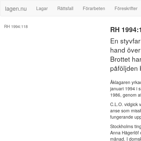
lagen.nu
Lagar
Rättsfall
Förarbeten
Föreskrifter
RH 1994:118
RH 1994:
En styvfar
hand över
Brottet h
påföljden 
Åklagaren yrka
januari 1994 i
1986, genom att
C.L.O. vidgick 
anse som missha
fungerande upp
Stockholms ti
Anna Hägerlöf o
månad. I domskä