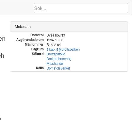
Metadata
Domstol
Svea hovrätt
pen
Avgörandedatum
1994-10-06
Målnummer
B1522-94
Lagrum
3 kap. 5 § brottsbalken
ch
Sökord
Brottspåföljd
Brottsrubricering
Misshandel
Källa
Domstolsverket
n