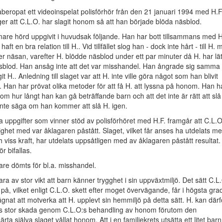
beropat ett videoinspelat polisförhör från den 21 januari 1994 med H.F
r att C.L.O. har slagit honom så att han började blöda näsblod.
are hörd uppgivit i huvudsak följande. Han har bott tillsammans med H
haft en bra relation till H.. Vid tillfället slog han - dock inte hårt - till H.
 näsan, varefter H. blödde näsblod under ett par minuter då H. har lät
äsblod. Han ansåg inte att det var misshandel. Han ångrade sig samma
it H.. Anledning till slaget var att H. inte ville göra något som han blivit
ra. Han har prövat olika metoder för att få H. att lyssna på honom. Han h
om hur långt han kan gå beträffande barn och att det inte är rätt att slå
inte säga om han kommer att slå H. igen.
 uppgifter som vinner stöd av polisförhöret med H.F. framgår att C.L.O
nlighet med var åklagaren påstått. Slaget, vilket får anses ha utdelats m
viss kraft, har utdelats uppsåtligen med av åklagaren påstått resultat.
ör bifallas.
gare dömts för bl.a. misshandel.
ra av stor vikt att barn känner trygghet i sin uppväxtmiljö. Det sätt C.L
 på, vilket enligt C.L.O. skett efter moget övervägande, får i högsta gra
ägnat att motverka att H. upplevt sin hemmiljö på detta sätt. H. kan därf
s stor skada genom C.L.O:s behandling av honom förutom den
a själva slaget vållat honom. Att i en familjekrets utsätta ett litet barn