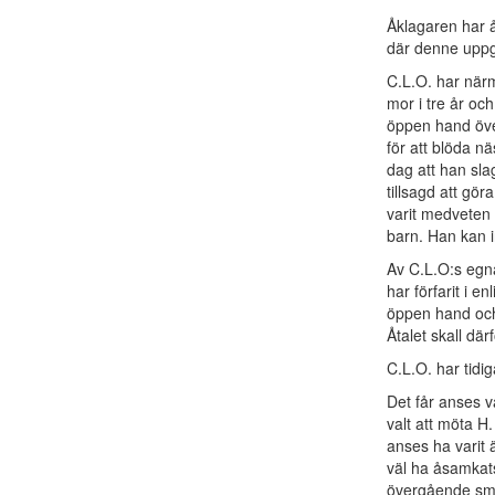
Åklagaren har å
där denne uppge
C.L.O. har närm
mor i tre år och 
öppen hand över
för att blöda n
dag att han slag
tillsagd att gö
varit medveten 
barn. Han kan 
Av C.L.O:s egna
har förfarit i e
öppen hand och 
Åtalet skall därf
C.L.O. har tidi
Det får anses va
valt att möta H.
anses ha varit 
väl ha åsamkat
övergående smärt