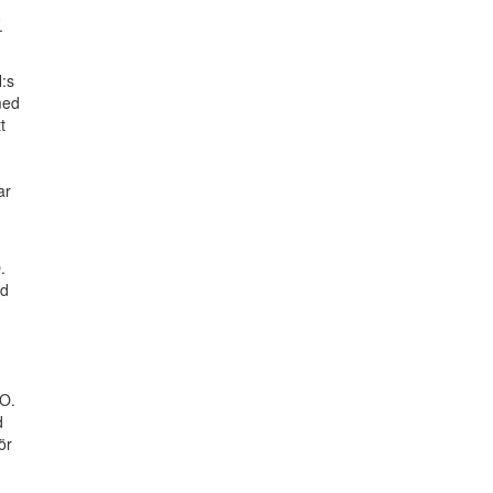
.
:s
 med
t
ar
.
ed
.O.
d
ör