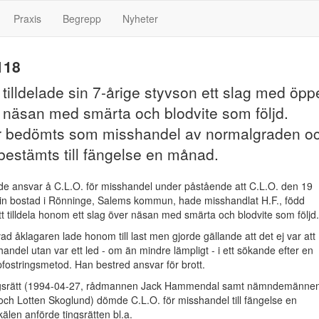
Praxis
Begrepp
Nyheter
118
 tilldelade sin 7-årige styvson ett slag med öp
 näsan med smärta och blodvite som följd.
ar bedömts som misshandel av normalgraden o
bestämts till fängelse en månad.
de ansvar å C.L.O. för misshandel under påstående att C.L.O. den 19
 sin bostad i Rönninge, Salems kommun, hade misshandlat H.F., född
 tilldela honom ett slag över näsan med smärta och blodvite som följd.
vad åklagaren lade honom till last men gjorde gällande att det ej var att
ndel utan var ett led - om än mindre lämpligt - i ett sökande efter en
fostringsmetod. Han bestred ansvar för brott.
ngsrätt (1994-04-27, rådmannen Jack Hammendal samt nämndemänne
ch Lotten Skoglund) dömde C.L.O. för misshandel till fängelse en
len anförde tingsrätten bl.a.