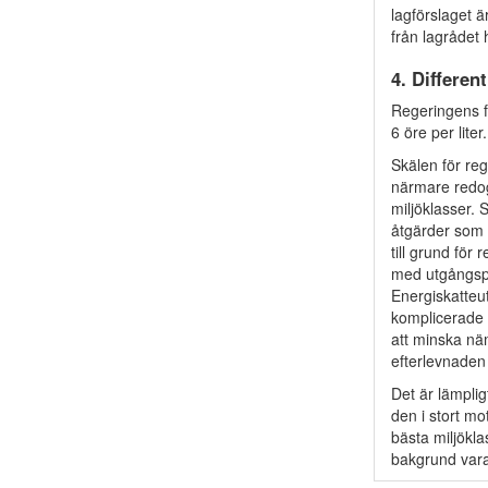
lagförslaget 
från lagrådet 
4. Differen
Regeringens f
6 öre per liter.
Skälen för re
närmare redogj
miljöklasser. 
åtgärder som 
till grund för
med utgångspu
Energiskatteut
komplicerade s
att minska nä
efterlevnaden
Det är lämplig
den i stort m
bästa miljökla
bakgrund var