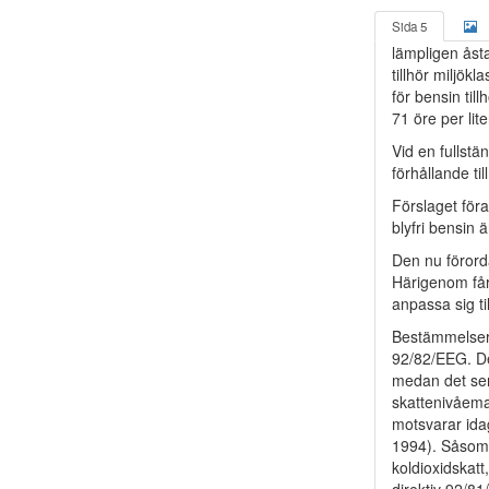
Sida 5
lämpligen ås
tillhör miljökl
för bensin till
71 öre per lit
Vid en fullstä
förhållande ti
Förslaget för
blyfri bensin 
Den nu förord
Härigenom får
anpassa sig ti
Bestämmelser 
92/82/EEG. Det
medan det sena
skattenivåem
motsvarar ida
1994). Såsom 
koldioxidskatt