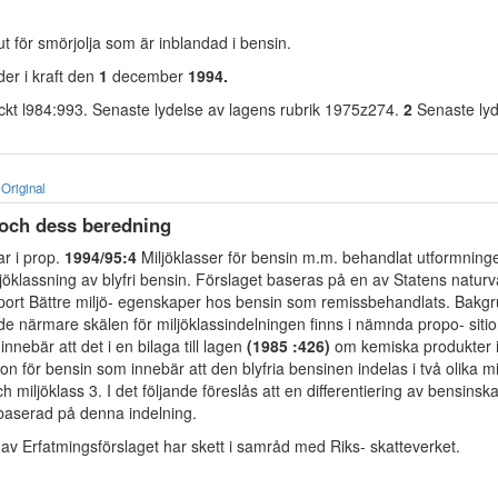
 ut för smörjolja som är inblandad i bensin.
er i kraft den
1
december
1994.
ckt l984:993. Senaste lydelse av lagens rubrik 1975z274.
2
Senaste ly
Original
 och dess beredning
r i prop.
1994/95:4
Miljöklasser för bensin m.m. behandlat utformninge
jöklassning av blyfri bensin. Förslaget baseras på en av Statens natur
port Bättre miljö- egenskaper hos bensin som remissbehandlats. Bakgru
de närmare skälen för miljöklassindelningen finns i nämnda propo- sitio
innebär att det i en bilaga till lagen
(1985 :426)
om kemiska produkter i
ion för bensin som innebär att den blyfria bensinen indelas i två olika mi
h miljöklass 3. I det följande föreslås att en differentiering av bensinska
 baserad på denna indelning.
av Erfatmingsförslaget har skett i samråd med Riks- skatteverket.