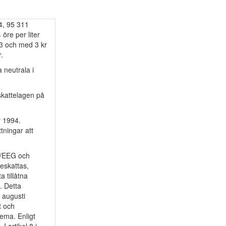
4, 95 311
öre per liter
s 3 och med 3 kr
.
 neutrala i
 skattelagen på
r 1994.
tningar att
81/EEG och
beskattas,
 tillåtna
n. Detta
8
augusti
t och
åema. Enligt