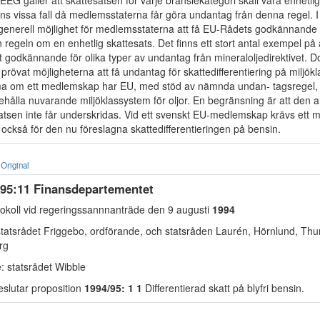
EEG gäller att skattesatsen för varje bränslekategori skall vara enhetlig. 
ns vissa fall då medlemsstaterna får göra undantag från denna regel. I 
enerell möjlighet för medlemsstaterna att få EU-Rådets godkännande fö
n regeln om en enhetlig skattesats. Det finns ett stort antal exempel på 
t godkännande för olika typer av undantag från mineraloljedirektivet. D
 prövat möjligheterna att få undantag för skattedifferentiering på miljök
ma om ett medlemskap har EU, med stöd av nämnda undan- tagsregel, 
ehålla nuvarande miljöklassystem för oljor. En begränsning är att den 
atsen inte får underskridas. Vid ett svenskt EU-medlemskap krävs ett 
ckså för den nu föreslagna skattedifferentieringen på bensin.
Original
/95:11 Finansdepartementet
tokoll vid regeringssannnanträde den 9 augusti
1994
tatsrådet Friggebo, ordförande, och statsråden Laurén, Hörnlund, Thur
rg
 statsrådet Wibble
slutar proposition
1994/95: 1 1
Differentierad skatt på blyfri bensin.