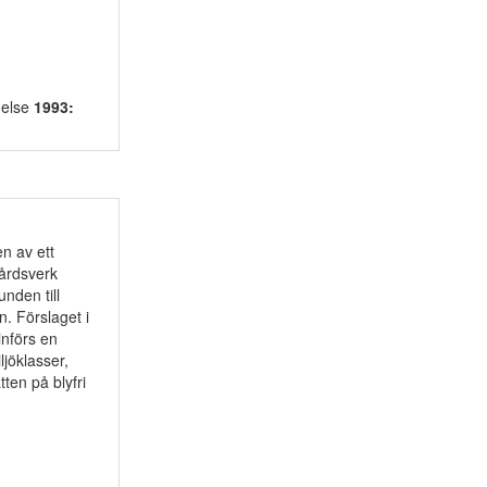
delse
1993:
n av ett
vårdsverk
nden till
n. Förslaget i
nförs en
ljöklasser,
tten på blyfri