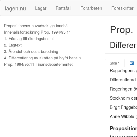
lagen.nu
Lagar
Rättsfall
Förarbeten
Föreskrifter
Prop.
Propositionens huvudsakliga innehåll
Innehållsförteckning Prop. 1994/95:11
1. Förslag till riksdagsbeslut
Differen
2. Lagtext
3. Ärendet och dess beredning
4. Differentiering av skatten på blyfri bensin
Sida 1
Prop. 1994/95:11 Finansdepartementet
Regeringens 
Differentierad 
Regeringen öv
Stockholm d
Birgit Friggeb
Anne Wibble 
Propositio