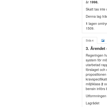
år
1998.
Skatt tas inte
Denna lag träd
1
lagen omtry
1509.
Sida 4
3. Ärendet
Regeringen ha
system för mil
utarbetad rap
förslaget och 
propositionen 
kravspecifikat
miljöklass
2
oc
bensin införs
Utformningen 
Lagrådet