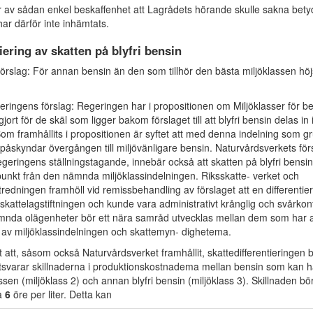
är av sådan enkel beskaffenhet att Lagrådets hörande skulle sakna bety
har därför inte inhämtats.
tiering av skatten på blyfri bensin
örslag: För annan bensin än den som tillhör den bästa miljöklassen hö
geringens förslag: Regeringen har i propositionen om Miljöklasser för b
ort för de skäl som ligger bakom förslaget till att blyfri bensin delas in 
Som framhållits i propositionen är syftet att med denna indelning som g
påskyndar övergången till miljövänligare bensin. Naturvårdsverkets för
 regeringens ställningstagande, innebär också att skatten på blyfri bensin
nkt från den nämnda miljöklassindelningen. Riksskatte- verket och
redningen framhöll vid remissbehandling av förslaget att en differentie
kattelagstiftningen och kunde vara administrativt krånglig och svårkont
mnda olägenheter bör ett nära samråd utvecklas mellan dem som har a
 av miljöklassindelningen och skattemyn- dighetema.
t att, såsom också Naturvårdsverket framhållit, skattedifferentieringen 
otsvarar skillnaderna i produktionskostnadema mellan bensin som kan hä
ssen (miljöklass 2) och annan blyfri bensin (miljöklass 3). Skillnaden b
a
6
öre per liter. Detta kan