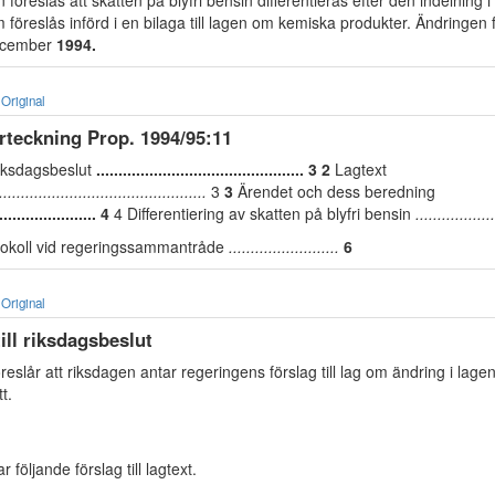
 föreslås att skatten på blyfri bensin differentieras efter den indelning i
 föreslås införd i en bilaga till lagen om kemiska produkter. Ändringen f
cember
1994.
Original
rteckning Prop. 1994/95:11
 riksdagsbeslut
............................................... 3 2
Lagtext
................................................
3
3
Ärendet och dess beredning
....................... 4
4 Differentiering av skatten på blyfri bensin
.................
tokoll vid regeringssammantråde
.........................
6
Original
till riksdagsbeslut
eslår att riksdagen antar regeringens förslag till lag om ändring i lage
t.
följande förslag till lagtext.