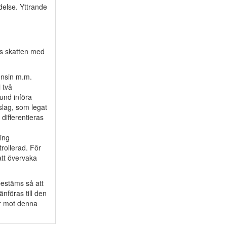
delse. Yttrande
js skatten med
ensin m.m.
i två
rund införa
slag, som legat
 differentieras
ring
rollerad. För
tt övervaka
bestäms så att
nföras till den
ör mot denna