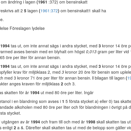
ag om ändring i lagen
(1961
:372) om bensinskatt
eskrivs att 2
5
lagen
(
1961:372
)
om bensinskatt1 skall ha
se.
else Föreslagen lydelse
r
1994
tas ut, om inte annat sägs i andra stycket, med
3
kronor 14 öre pe
, varmed avses bensin med en blyhalt om högst
0,013
gram per liter vid
65 öre per liter för annan bensin.
r
1994
tas ut, om inte annat sägs i andra stycket, med
3
kronor 14 öre pe
pfyller krav för miljöklass 2, med
3
kronor 20 öre för bensin som uplele
ch med 3 kronor 71 öre per liter för annan bensin.
I
bilagan till lagen
(
1
kter anges kraven för miljöklass
2
och 3.
as skatten för år
1994
ut med 80 öre per liter. Ingår
 etanol i en blandning som avses i
1
5 första stycket a) eller 0) tas skatt
landade alkoholen med 80 öre per liter och för blandningen i övrigt på 
sta stycket.
er utgången av år
1994
och fram till och med år
1998
skall skatten tas 
 enligt
2
a &. Därefter skall skatten tas ut med de belopp som gäller v