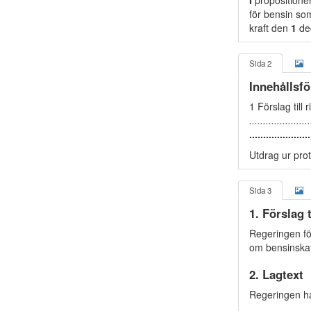
I
propositionen
för bensin som
kraft den
1
de
Sida 2
Innehållsfö
1 Förslag till
.....................
.....................
Utdrag ur pro
Sida 3
1. Förslag 
Regeringen för
om bensinskat
2. Lagtext
Regeringen har 