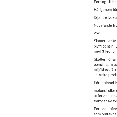
Förslag till l
Härigenom för
följande lydel
Nuvarande lyd
252
Skatten för å
blyfri bensin
med
3
kronor 
Skatten för å
bensin som up
miljöklass
3
o
kemiska produ
För metanol t
metanol eller
ut för den inb
framgår av för
För tiden eft
som områknas