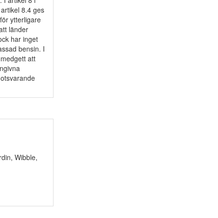
I artikel 8 i
artikel 8.4 ges
r ytterligare
att länder
ock har inget
lassad bensin. I
medgett att
angivna
motsvarande
din, Wibble,