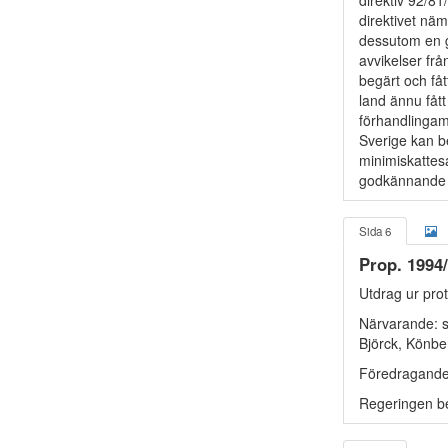
direktiv 92/81/
direktivet näm
dessutom en g
avvikelser frå
begärt och fåt
land ännu fått
förhandlinga
Sverige kan b
minimiskattes
godkännande o
Sida 6
Prop. 1994
Utdrag ur pro
Närvarande: s
Björck, Könbe
Föredragande:
Regeringen be