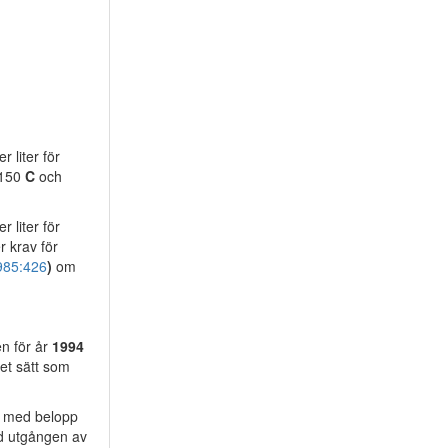
r liter för
 150
C
och
r liter för
r krav för
985:426
)
om
en för år
1994
det sätt som
ut med belopp
id utgången av