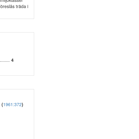
 miljöklasser
öreslås träda i
.........
4
n
(
1961:372
)