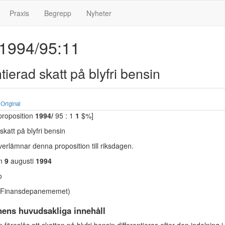
Praxis
Begrepp
Nyheter
 1994/95:11
tierad skatt på blyfri bensin
Original
proposition
1994/
95 : 1
1
$%]
skatt på blyfri bensin
erlämnar denna proposition till riksdagen.
en
9
augusti
1994
o
(Finansdepanememet)
nens huvudsakliga innehåll