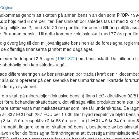
Original
tadkommas genom att skatten på annan bensin än den som
PI'OP-
199
ass
2
höjs med 6 öre per liter. Bensinskatt bör således tas ut med 3 kr 14 
hörig miljöklass 2, med 3 kr 20 öre per liter för bensin tillhörig miljöklas
er för annan bensin. Till detta kommer koldioxidskatt med 77 öre per liter
ndig övergång till den miljövänligaste bensinen är de föreslagna reglerna
ll de offentliga finanserna jämfört med dagsläget.
anleder ändringar i
2
5 lagen (
1961:372
) om bensinskatt. Definitionen i
är obehövlig och kan således utgå.
ade differentieringen av bensinskatten bör träda i kraft den 1 decembe
 alla som opererar på den svenska bensinmarknaden likartade förutsät
ll det nya systemet.
om skatt på mineraloljor (inklusive bensin) finns i EG- direktiven 92/
 förra behandlar skattebasen, det vill säga vilka produkter som skall 
re sätter vissa minimiskattesatser som inte får underskridas. De lägsta
a är 337 ECU och 287 ECU per
1
000 liter blyad respektive blyfri bensi
g 3 kr 15 öre respektive
2
kr 68 öre per liter (1 ECU =
9
kr 34 öre den
framgått tidigare kommer skatten på bensin, bestående av bensinskat
, även efter de föreslagna förändringama att överstiga minimiskatteniv