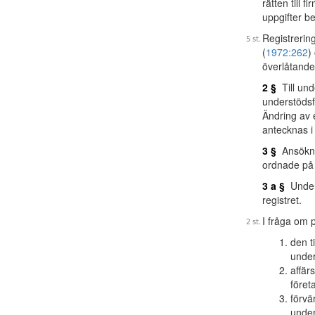
rätten till 
uppgifter be
Registrerin
(
1972:262
)
överlåtande
2 §
Till und
understödsf
Ändring av 
antecknas i
3 §
Ansöknin
ordnade på
3 a §
Unders
registret.
I fråga om p
den t
under
affär
föret
förvä
under