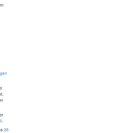
om
n
agen
t
t.
av
er
).
pas
26