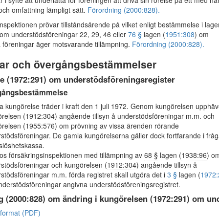
 i syfte att underlätta för föreningen att driva sin rörelse på ett med h
t och omfattning lämpligt sätt.
Förordning (2000:828).
spektionen prövar tillståndsärende på vilket enligt bestämmelse i lage
 om understödsföreningar 22, 29, 46 eller
76 §
lagen (
1951:308
) om
föreningar äger motsvarande tillämpning.
Förordning (2000:828).
ar och övergångsbestämmelser
e (1972:291) om understödsföreningsregister
gångsbestämmelse
 kungörelse träder i kraft den 1 juli 1972. Genom kungörelsen upphä
relsen (1912:304) angående tillsyn å understödsföreningar m.m. och
relsen (1955:576) om prövning av vissa ärenden rörande
stödsföreningar. De gamla kungörelserna gäller dock fortfarande i frå
slöshetskassa.
os försäkringsinspektionen med tillämpning av
68 §
lagen (
1938:96
) o
stödsföreningar och kungörelsen (
1912:304
) angående tillsyn å
stödsföreningar m.m. förda registret skall utgöra det i
3 §
lagen (
1972:
derstödsföreningar angivna understödsföreningsregistret.
g (2000:828) om ändring i kungörelsen (1972:291) om un
 format (PDF)