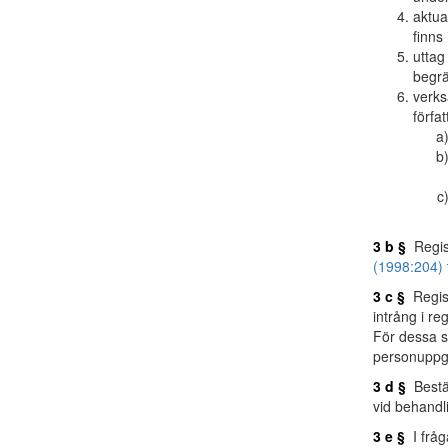
aktua
finns
uttag
begrä
verks
förfa
3 b §
Regist
(1998:204)
3 c §
Regist
intrång i re
För dessa sy
personuppgi
3 d §
Bestä
vid behandl
3 e §
I fråg