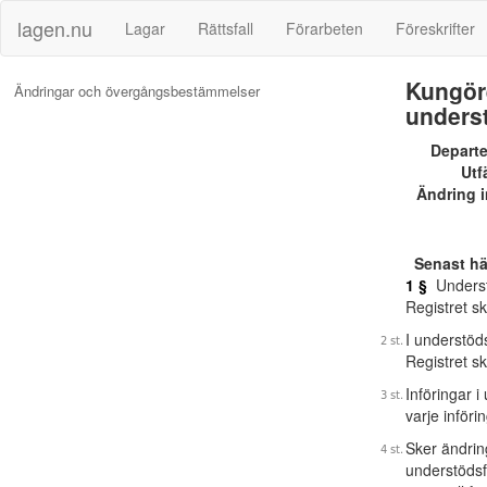
lagen.nu
Lagar
Rättsfall
Förarbeten
Föreskrifter
Kungör
Ändringar och övergångsbestämmelser
unders
Depart
Utf
Ändring i
Senast h
1 §
Understö
Registret sk
I understöds
Registret s
Införingar i
varje inför
Sker ändring
understödsf