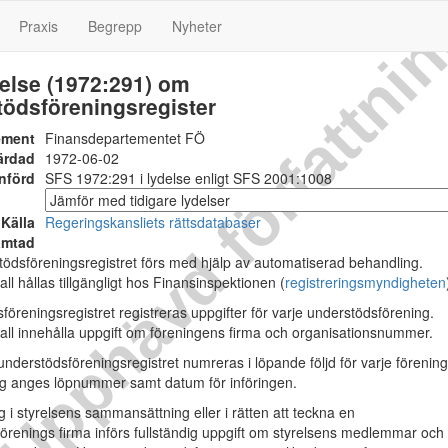
Upphävd författni
Praxis
Begrepp
Nyheter
else (1972:291) om
tödsföreningsregister
ement
Finansdepartementet FÖ
ärdad
1972-06-02
nförd
SFS 1972:291 i lydelse enligt SFS 2001:1008
Källa
Regeringskansliets rättsdatabaser
ämtad
dsföreningsregistret förs med hjälp av automatiserad behandling.
all hållas tillgängligt hos Finansinspektionen (
registreringsmyndigheten
föreningsregistret registreras uppgifter för varje understödsförening.
kall innehålla uppgift om föreningens firma och organisationsnummer.
 understödsföreningsregistret numreras i löpande följd för varje förening
ing anges löpnummer samt datum för införingen.
 i styrelsens sammansättning eller i rätten att teckna en
örenings firma införs fullständig uppgift om styrelsens medlemmar oc