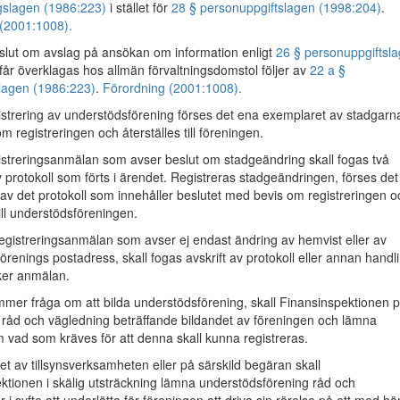
ngslagen (1986:223)
i stället för
28 § personuppgiftslagen (1998:204)
.
(2001:1008).
slut om avslag på ansökan om information enligt
26 § personuppgiftsl
får överklagas hos allmän förvaltningsdomstol följer av
22 a §
slagen (1986:223)
.
Förordning (2001:1008).
strering av understödsförening förses det ena exemplaret av stadgarn
 registreringen och återställes till föreningen.
streringsanmälan som avser beslut om stadgeändring skall fogas två
v protokoll som förts i ärendet. Registreras stadgeändringen, förses de
av det protokoll som innehåller beslutet med bevis om registreringen o
till understödsföreningen.
egistreringsanmälan som avser ej endast ändring av hemvist eller av
örenings postadress, skall fogas avskrift av protokoll eller annan handl
ker anmälan.
r fråga om att bilda understödsförening, skall Finansinspektionen 
råd och vägledning beträffande bildandet av föreningen och lämna
m vad som kräves för att denna skall kunna registreras.
et av tillsynsverksamheten eller på särskild begäran skall
ktionen i skälig utsträckning lämna understödsförening råd och