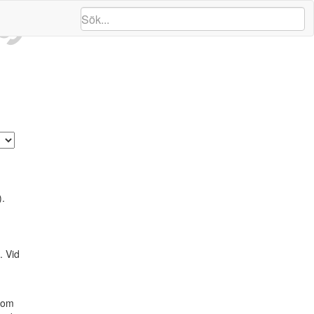
ng
).
. Vid
h om