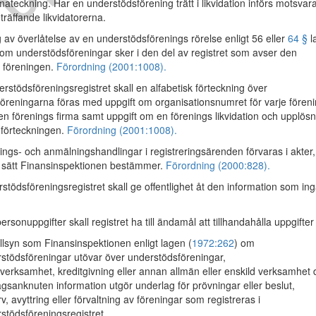
firmateckning. Har en understödsförening trätt i likvidation införs motsva
träffande likvidatorerna.
g av överlåtelse av en understödsförenings rörelse enligt 56 eller
64 §
l
 om understödsföreningar sker i den del av registret som avser den
 föreningen.
Förordning (2001:1008).
erstödsföreningsregistret skall en alfabetisk förteckning över
öreningarna föras med uppgift om organisationsnumret för varje föreni
en förenings firma samt uppgift om en förenings likvidation och upplösn
 förteckningen.
Förordning (2001:1008).
gs- och anmälningshandlingar i registreringsärenden förvaras i akter,
 sätt Finansinspektionen bestämmer.
Förordning (2000:828).
tödsföreningsregistret skall ge offentlighet åt den information som ing
ersonuppgifter skall registret ha till ändamål att tillhandahålla uppgifter
illsyn som Finansinspektionen enligt lagen (
1972:262
) om
stödsföreningar utövar över understödsföreningar,
sverksamhet, kreditgivning eller annan allmän eller enskild verksamhet 
agsanknuten information utgör underlag för prövningar eller beslut,
rv, avyttring eller förvaltning av föreningar som registreras i
stödsföreningsregistret,