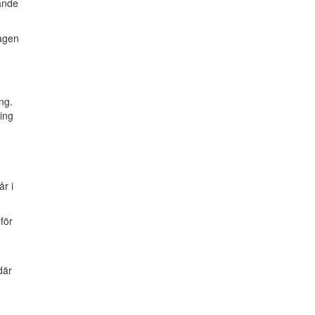
rande
agen
ng.
ing
år i
 för
där