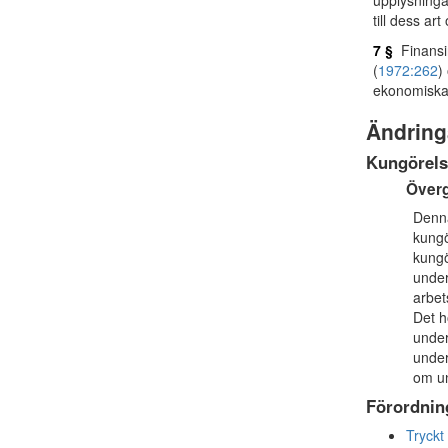
upplysningar
till dess ar
7 §
Finansin
(
1972:262
)
ekonomiska 
Ändring
Kungörels
Över
Denna
kungö
kungö
under
arbet
Det h
under
under
om un
Förordnin
Tryckt