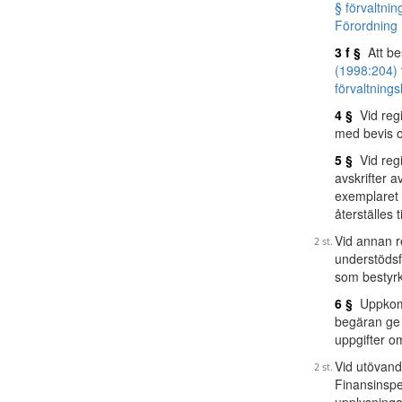
§ förvaltni
Förordning 
3 f §
Att be
(1998:204)
förvaltning
4 §
Vid regi
med bevis om
5 §
Vid regi
avskrifter a
exemplaret 
återställes 
Vid annan r
understödsf
som bestyr
6 §
Uppkomme
begäran ge 
uppgifter o
Vid utövand
Finansinspe