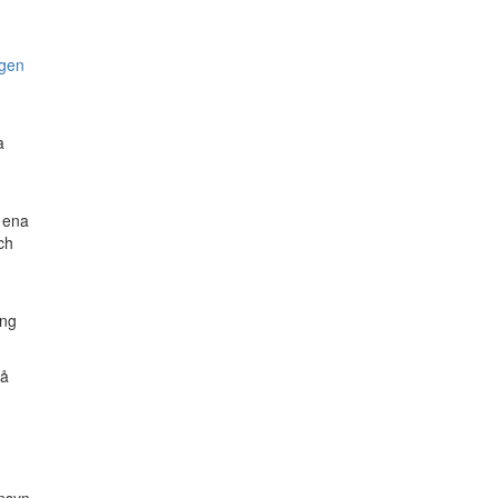
agen
a
t ena
ch
ing
på