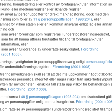
lisering, komplettering eller kontroll av företagsanknuten information s
 i kund- eller medlemsregister eller liknande register,
 av urval av personuppgifter för direkt marknadsföring, dock med den
nsning som följer av
11 § personuppgiftslagen (1998:204)
, eller
amhet för vilken staten eller en kommun ansvarar enligt lag eller anna
ttning och
som avser föreningar som registreras i understödsföreningsregistret,
som för att kunna utföras förutsätter tillgång till företagsanknuten
information, eller
som avser fullgörande av underrättelseskyldighet.
Förordning
(2001:1008).
reringsmyndigheten är personuppgiftsansvarig enligt
personuppgiftsl
för understödsföreningsregistret.
Förordning (2001:1008).
reringsmyndigheten skall se till att det inte uppkommer något otillbörlig
gistrerades personliga integritet eller några risker från säkerhetssynpunk
ften får myndigheten i enskilda fall ställa upp villkor för behandlingen 
fter.
Förordning (2001:1008).
mmelserna i
48 § personuppgiftslagen (1998:204)
om skadestånd gäll
ing av personuppgifter enligt denna kungörelse.
Förordning (2001:1008
a om rättelse av personuppgifter i understödsföreningsregistret tilläm