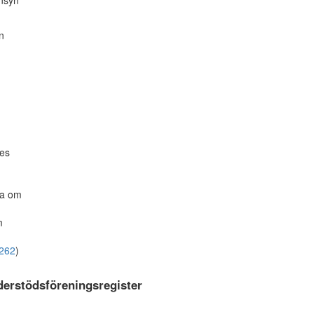
änsyn
n
ves
ga om
m
262
)
derstödsföreningsregister