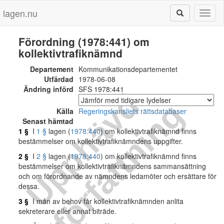
lagen.nu
Toggl
naviga
Förordning (1978:441) om
kollektivtrafiknämnd
Departement
Kommunikationsdepartementet
Utfärdad
1978-06-08
Ändring införd
SFS 1978:441
U
p
p
h
ä
v
d
f
ö
r
f
a
t
t
n
i
n
g
Källa
Regeringskansliets rättsdatabaser
Senast hämtad
1 §
I
1 §
lagen (
1978:440
) om kollektivtrafiknämnd finns
bestämmelser om kollektivtrafiknämndens uppgifter.
2 §
I
2 §
lagen (
1978:440
) om kollektivtrafiknämnd finns
bestämmelser om kollektivtrafiknämndens sammansättning
och om förordnande av nämndens ledamöter och ersättare för
dessa.
3 §
I mån av behov får kollektivtrafiknämnden anlita
sekreterare eller annat biträde.