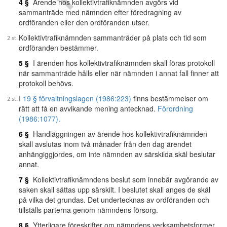
4 §
Ärende hos kollektivtrafiknämnden avgörs vid
sammanträde med nämnden efter föredragning av
ordföranden eller den ordföranden utser.
Kollektivtrafiknämnden sammanträder på plats och tid som
ordföranden bestämmer.
5 §
I ärenden hos kollektivtrafiknämnden skall föras protokoll
när sammanträde hålls eller när nämnden i annat fall finner att
protokoll behövs.
I
19 § förvaltningslagen (1986:223)
finns bestämmelser om
rätt att få en avvikande mening antecknad.
Förordning
(1986:1077).
6 §
Handläggningen av ärende hos kollektivtrafiknämnden
skall avslutas inom två månader från den dag ärendet
anhängiggjordes, om inte nämnden av särskilda skäl beslutar
annat.
7 §
Kollektivtrafiknämndens beslut som innebär avgörande av
saken skall sättas upp särskilt. I beslutet skall anges de skäl
på vilka det grundas. Det undertecknas av ordföranden och
tillställs parterna genom nämndens försorg.
8 §
Ytterligare föreskrifter om nämndens verksamhetsformer