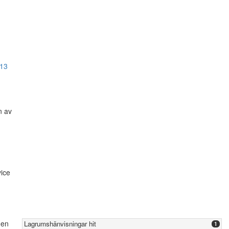
13
n av
ice
den
Lagrumshänvisningar hit
1