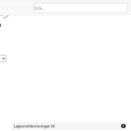
ng
n
Lagrumshänvisningar hit
1