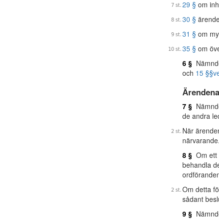
29 §
om inh
30 §
ärende
31 §
om myn
35 §
om öve
6 §
Nämnden
och
15 §§
v
Ärendena
7 §
Nämnden 
de andra l
När ärenden
närvarande
8 §
Om ett ä
behandla de
ordföranden
Om detta fö
sådant bes
9 §
Nämnden 