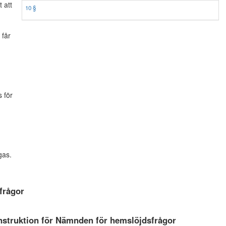
 att
10 §
 får
 för
gas.
frågor
instruktion för Nämnden för hemslöjdsfrågor