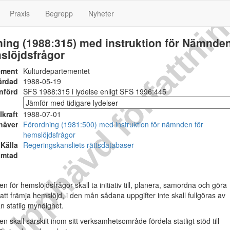
Upphävd författni
Praxis
Begrepp
Nyheter
ning (1988:315) med instruktion för Nämnde
slöjdsfrågor
ement
Kulturdepartementet
ärdad
1988-05-19
nförd
SFS 1988:315 i lydelse enligt SFS 1996:445
Ikraft
1988-07-01
häver
Förordning (1981:500) med instruktion för nämnden för
hemslöjdsfrågor
Källa
Regeringskansliets rättsdatabaser
ämtad
för hemslöjdsfrågor skall ta initiativ till, planera, samordna och göra
 att främja hemslöjd, i den mån sådana uppgifter inte skall fullgöras av
 statlig myndighet.
skall särskilt inom sitt verksamhetsområde fördela statligt stöd till