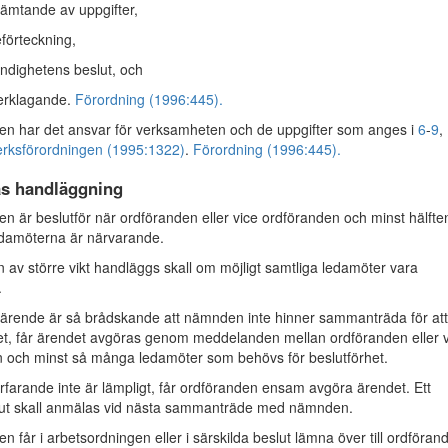
ämtande av uppgifter,
förteckning,
dighetens beslut, och
rklagande.
Förordning (1996:445).
 har det ansvar för verksamheten och de uppgifter som anges i
6
-
9
,
erksförordningen (1995:1322)
.
Förordning (1996:445).
s handläggning
är beslutför när ordföranden eller vice ordföranden och minst hälfte
edamöterna är närvarande.
 av större vikt handläggs skall om möjligt samtliga ledamöter vara
.
rende är så brådskande att nämnden inte hinner sammanträda för att
t, får ärendet avgöras genom meddelanden mellan ordföranden eller v
 och minst så många ledamöter som behövs för beslutförhet.
rfarande inte är lämpligt, får ordföranden ensam avgöra ärendet. Ett
lut skall anmälas vid nästa sammanträde med nämnden.
får i arbetsordningen eller i särskilda beslut lämna över till ordföran