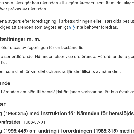
någon som tjänstgör hos nämnden att avgöra ärenden som är av det slaget
höver prövas av nämnden.
a avgörs efter föredragning. I arbetsordningen eller i särskilda beslut
dges att ärenden som avgörs enligt
9 §
inte behöver föredras.
llsättningar m. m.
ter utses av regeringen för en bestämd tid.
utser ordförande. Nämnden utser vice ordförande. Förordnandena ges
tid.
n som chef för kansliet och andra tjänster tillsätts av nämnden.
ande
i ärenden om stöd till hemslöjdsfrämjande verksamhet får inte överkla
ar
g (1988:315) med instruktion för Nämnden för hemslöjds
kraftträder
1988-07-01
g (1996:445) om ändring i förordningen (1988:315) med 