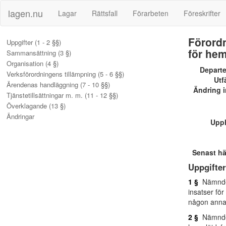
lagen.nu
Lagar
Rättsfall
Förarbeten
Föreskrifter
Förord
Uppgifter (1 - 2 §§)
för hem
Sammansättning (3 §)
Organisation (4 §)
Depart
Verksförordningens tillämpning (5 - 6 §§)
Utf
Ärendenas handläggning (7 - 10 §§)
Ändring i
Tjänstetillsättningar m. m. (11 - 12 §§)
Överklagande (13 §)
Ändringar
Upp
Senast h
Uppgifter
1 §
Nämnden 
insatser för
någon annan
2 §
Nämnden 