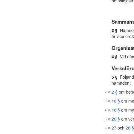
hemslöjdsf
Sammans
3 §
Nämnden 
är vice ord
Organisa
4 §
Vid nämn
Verksför
5 §
Följand
nämnden:
2 §
om behör
16 §
om med
18 §
om myn
26 §
om vem 
27
och
28 