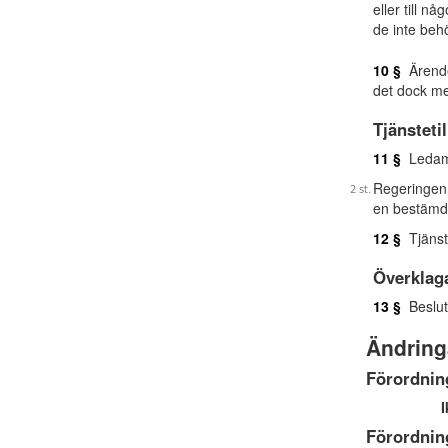
eller till 
de inte be
10 §
Ärenden
det dock me
Tjänsteti
11 §
Ledamö
Regeringen 
en bestämd 
12 §
Tjänste
Överklag
13 §
Beslut 
Ändring
Förordnin
I
Förordnin