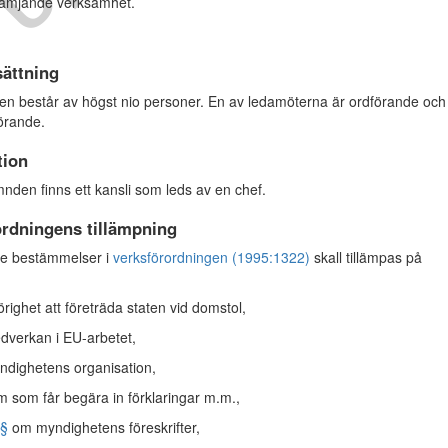
rämjande verksamhet.
ättning
består av högst nio personer. En av ledamöterna är ordförande och
förande.
tion
den finns ett kansli som leds av en chef.
ordningens tillämpning
e bestämmelser i
verksförordningen (1995:1322)
skall tillämpas på
ighet att företräda staten vid domstol,
verkan i EU-arbetet,
dighetens organisation,
som får begära in förklaringar m.m.,
§§
om myndighetens föreskrifter,