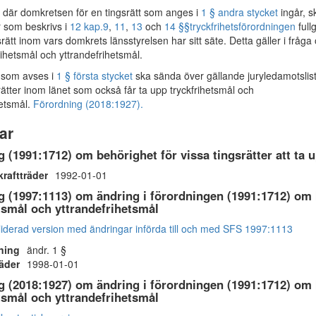
 där domkretsen för en tingsrätt som anges i
1 § andra stycket
ingår, s
r som beskrivs i
12 kap.
9
,
11
,
13
och
14 §§
tryckfrihetsförordningen
full
rätt inom vars domkrets länsstyrelsen har sitt säte. Detta gäller i fråga
rihetsmål och yttrandefrihetsmål.
t som avses i
1 § första stycket
ska sända över gällande juryledamotslista
rätter inom länet som också får ta upp tryckfrihetsmål och
hetsmål.
Förordning (2018:1927).
ar
 (1991:1712) om behörighet för vissa tingsrätter att ta 
kraftträder
1992-01-01
 (1997:1113) om ändring i förordningen (1991:1712) om be
tsmål och yttrandefrihetsmål
iderad version med ändringar införda till och med SFS 1997:1113
ning
ändr. 1 §
räder
1998-01-01
 (2018:1927) om ändring i förordningen (1991:1712) om be
tsmål och yttrandefrihetsmål