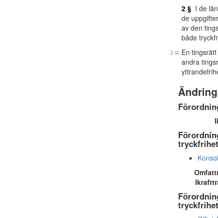
2 §
I de län
de uppgifte
av den tings
både tryckf
En tingsrät
andra tings
yttrandefri
Ändring
Förordning
I
Förordning
tryckfrihe
Konsol
Omfatt
Ikraftt
Förordning
tryckfrihe