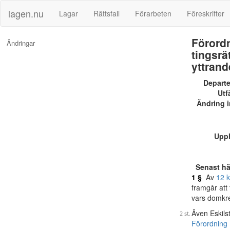
lagen.nu
Lagar
Rättsfall
Förarbeten
Föreskrifter
Förordn
Ändringar
tingsrä
yttrand
Depart
Utf
Ändring i
Upp
Senast h
1 §
Av
12 k
framgår att 
vars domkret
Även Eskils
Förordning 