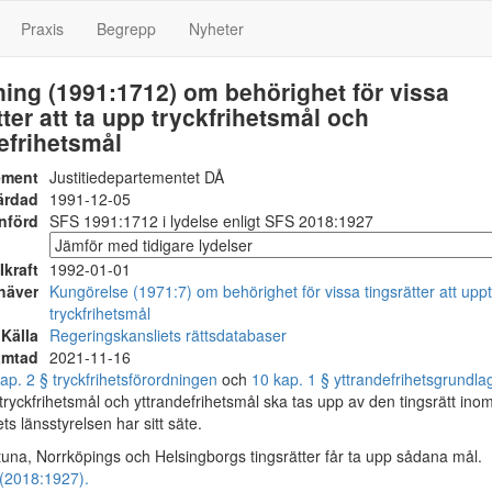
Praxis
Begrepp
Nyheter
ing (1991:1712) om behörighet för vissa
tter att ta upp tryckfrihetsmål och
efrihetsmål
ement
Justitiedepartementet DÅ
ärdad
1991-12-05
nförd
SFS 1991:1712 i lydelse enligt SFS 2018:1927
Ikraft
1992-01-01
häver
Kungörelse (1971:7) om behörighet för vissa tingsrätter att upp
tryckfrihetsmål
Källa
Regeringskansliets rättsdatabaser
ämtad
2021-11-16
ap. 2 § tryckfrihetsförordningen
och
10 kap. 1 § yttrandefrihetsgrundla
tryckfrihetsmål och yttrandefrihetsmål ska tas upp av den tingsrätt ino
s länsstyrelsen har sitt säte.
tuna, Norrköpings och Helsingborgs tingsrätter får ta upp sådana mål.
(2018:1927).