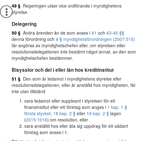
49 §
Regeringen utser vice ordförande i myndighetens
styrelse.
Delegering
50 §
Andra ärenden än de som avses i
41
och
43
-
45 §§
denna förordning och
4 § myndighetsförordningen (2007:515)
får avgöras av myndighetschefen eller, om styrelsen eller
resolutionsdelegationen inte bestämt något annat, av den som
myndighetschefen bestämmer.
Bisysslor och del i eller lån hos kreditinstitut
51 §
Den som är ledamot i myndighetens styrelse eller
resolutionsdelegationen, eller är anställd hos myndigheten, får
inte utan tillstånd
vara ledamot eller suppleant i styrelsen för ett
finansinstitut eller ett företag som anges i
1 kap. 1 §
första stycket
,
18 kap. 2 §
eller
19 kap. 2 §
lagen
(
2015:1016
) om resolution, eller
vara anställd hos eller åta sig uppdrag för ett sådant
företag som avses i 1.