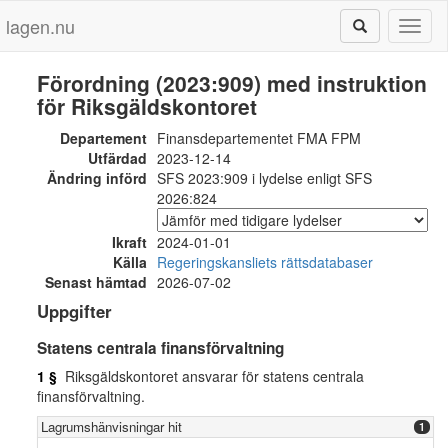
lagen.nu
Toggl
naviga
Förordning (2023:909) med instruktion
för Riksgäldskontoret
Departement
Finansdepartementet FMA FPM
Utfärdad
2023-12-14
Ändring införd
SFS 2023:909 i lydelse enligt SFS
2026:824
Ikraft
2024-01-01
Källa
Regeringskansliets rättsdatabaser
Senast hämtad
2026-07-02
Uppgifter
Statens centrala finansförvaltning
1 §
Riksgäldskontoret ansvarar för statens centrala
finansförvaltning.
Lagrumshänvisningar hit
1