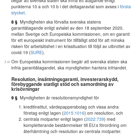
begär att svenska staten ska infria ett åtagande enligt
punkterna 10 a och 10 b i det deltagaravtal som avses i
första
stycket
.
8 §
Myndigheten ska förvalta svenska statens
garantiåtagande enligt avtalet av den 18 september 2020,
mellan Sverige och Europeiska kommissionen, om en garanti
för ett europeiskt instrument för tillfälligt stöd för att minska
risken för arbetslöshet i en krissituation till följd av utbrottet av
covid-19 (
SURE
).
Om Europeiska kommissionen begär att svenska staten ska
infria garantiåtagandet, ska myndigheten hantera infriandet.
Resolution, insättningsgaranti, investerarskydd,
förebyggande statligt stöd och samordning av
krisövningar
9 §
Myndigheten är resolutionsmyndighet för
kreditinstitut, värdepappersbolag och vissa andra
företag enligt lagen (
2015:1016
) om resolution, och
centrala motparter enligt lagen (
2022:739
) med
kompletterande bestämmelser till EU:s förordning om
återhämtning och resolution av centrala motparter.