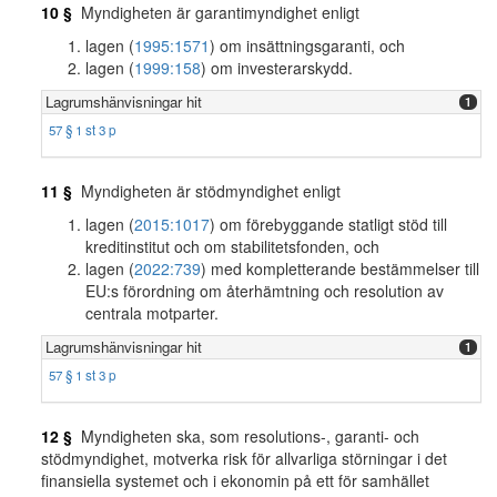
10 §
Myndigheten är garantimyndighet enligt
lagen (
1995:1571
) om insättningsgaranti, och
lagen (
1999:158
) om investerarskydd.
Lagrumshänvisningar hit
1
57 § 1 st 3 p
11 §
Myndigheten är stödmyndighet enligt
lagen (
2015:1017
) om förebyggande statligt stöd till
kreditinstitut och om stabilitetsfonden, och
lagen (
2022:739
) med kompletterande bestämmelser till
EU:s förordning om återhämtning och resolution av
centrala motparter.
Lagrumshänvisningar hit
1
57 § 1 st 3 p
12 §
Myndigheten ska, som resolutions-, garanti- och
stödmyndighet, motverka risk för allvarliga störningar i det
finansiella systemet och i ekonomin på ett för samhället