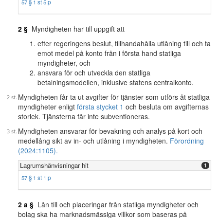
57 § 1 st 5 p
2 §
Myndigheten har till uppgift att
efter regeringens beslut, tillhandahålla utlåning till och ta
emot medel på konto från i första hand statliga
myndigheter, och
ansvara för och utveckla den statliga
betalningsmodellen, inklusive statens centralkonto.
Myndigheten får ta ut avgifter för tjänster som utförs åt statliga
myndigheter enligt
första stycket 1
och besluta om avgifternas
storlek. Tjänsterna får inte subventioneras.
Myndigheten ansvarar för bevakning och analys på kort och
medellång sikt av in- och utlåning i myndigheten.
Förordning
(2024:1105).
Lagrumshänvisningar hit
1
57 § 1 st 1 p
2 a §
Lån till och placeringar från statliga myndigheter och
bolag ska ha marknadsmässiga villkor som baseras på