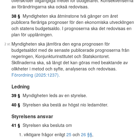
överskrider tillgängliga medel för budgetåret. Konsekvenserna
av förändringarna ska också redovisas.
38 §
Myndigheten ska åtminstone två gånger om året
publicera fleråriga prognoser för den ekonomiska utvecklingen
och statens budgetsaldo. I prognoserna ska det redovisas en
plan för upplåningen.
Myndigheten ska jämföra den egna prognosen för
budgetsaldot med de senaste publicerade prognoserna från
regeringen, Konjunkturinstitutet och Statskontoret.
Skillnaderna ska, så långt det kan göras med beaktande av
olikheter i metod och syfte, analyseras och redovisas.
Förordning (2025:1237).
Ledning
39 §
Myndigheten leds av en styrelse.
40 §
Styrelsen ska bestå av högst nio ledamöter.
Styrelsens ansvar
41 §
Styrelsen ska besluta om
viktigare frågor enligt
25
och
26 §§
,