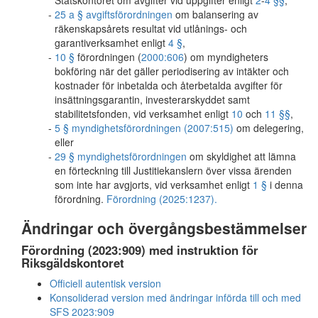
Statskontoret om avgifter vid uppgifter enligt
2
-
4 §§
,
25 a § avgiftsförordningen
om balansering av
räkenskapsårets resultat vid utlånings- och
garantiverksamhet enligt
4 §
,
10 §
förordningen (
2000:606
) om myndigheters
bokföring när det gäller periodisering av intäkter och
kostnader för inbetalda och återbetalda avgifter för
insättningsgarantin, investerarskyddet samt
stabilitetsfonden, vid verksamhet enligt
10
och
11 §§
,
5 § myndighetsförordningen (2007:515)
om delegering,
eller
29 § myndighetsförordningen
om skyldighet att lämna
en förteckning till Justitiekanslern över vissa ärenden
som inte har avgjorts, vid verksamhet enligt
1 §
i denna
förordning.
Förordning (2025:1237).
Ändringar och övergångsbestämmelser
Förordning (2023:909) med instruktion för
Riksgäldskontoret
Officiell autentisk version
Konsoliderad version med ändringar införda till och med
SFS 2023:909