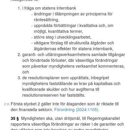
i fråga om statens internbank
ändringar i tillämpningen av principerna för
räntesättning,
uppnådda förbättringar i kvalitativa och, om
möjligt, kvantitativa termer,
större steg i utvecklingsarbetet,
viktigare förslag till strukturella åtgärder och
åtgärdernas effekter för statens internbank,
garanti- och utlåningsverksamhetens samlade tillgångar
och förväntade förluster, där väsentliga förändringar
som påverkar myndighetens verksamhet kommenteras,
och
de resolutionsplaner som upprättats, inbegripet
myndighetens fastställande av krav på kapitalbas och
kvalificerade skulder och hur avgifterna till
resolutionsreserven har fastställts.
Första stycket 2 gäller inte för åtaganden som är riktade till
den finansiella sektorn.
Förordning (2024:1105).
35 §
Myndigheten ska, utan dröjsmål, till Regeringskansliet
rapportera väsentliga förändringar av risker i de garantier och
den utlåning som inte bevakas av andra myndigheter.