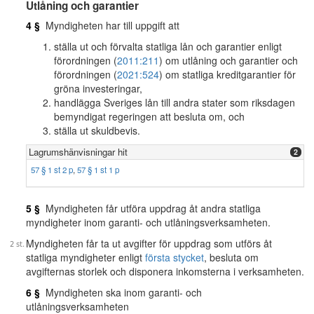
Utlåning och garantier
4 §
Myndigheten har till uppgift att
ställa ut och förvalta statliga lån och garantier enligt
förordningen (
2011:211
) om utlåning och garantier och
förordningen (
2021:524
) om statliga kreditgarantier för
gröna investeringar,
handlägga Sveriges lån till andra stater som riksdagen
bemyndigat regeringen att besluta om, och
ställa ut skuldbevis.
Lagrumshänvisningar hit
2
57 § 1 st 2 p
,
57 § 1 st 1 p
5 §
Myndigheten får utföra uppdrag åt andra statliga
myndigheter inom garanti- och utlåningsverksamheten.
Myndigheten får ta ut avgifter för uppdrag som utförs åt
statliga myndigheter enligt
första stycket
, besluta om
avgifternas storlek och disponera inkomsterna i verksamheten.
6 §
Myndigheten ska inom garanti- och
utlåningsverksamheten