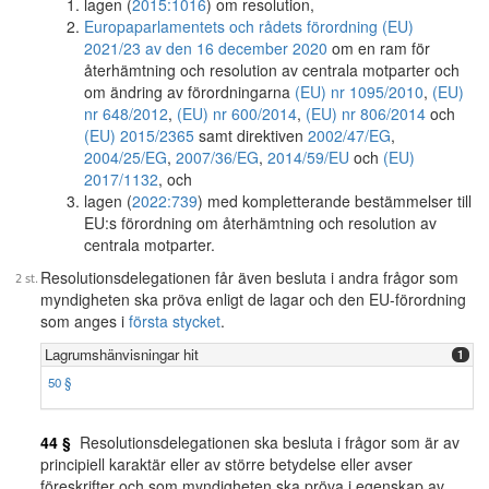
lagen (
2015:1016
) om resolution,
Europaparlamentets och rådets förordning (EU)
2021/23 av den 16 december 2020
om en ram för
återhämtning och resolution av centrala motparter och
om ändring av förordningarna
(EU) nr 1095/2010
,
(EU)
nr 648/2012
,
(EU) nr 600/2014
,
(EU) nr 806/2014
och
(EU) 2015/2365
samt direktiven
2002/47/EG
,
2004/25/EG
,
2007/36/EG
,
2014/59/EU
och
(EU)
2017/1132
, och
lagen (
2022:739
) med kompletterande bestämmelser till
EU:s förordning om återhämtning och resolution av
centrala motparter.
Resolutionsdelegationen får även besluta i andra frågor som
myndigheten ska pröva enligt de lagar och den EU-förordning
som anges i
första stycket
.
Lagrumshänvisningar hit
1
50 §
44 §
Resolutionsdelegationen ska besluta i frågor som är av
principiell karaktär eller av större betydelse eller avser
föreskrifter och som myndigheten ska pröva i egenskap av