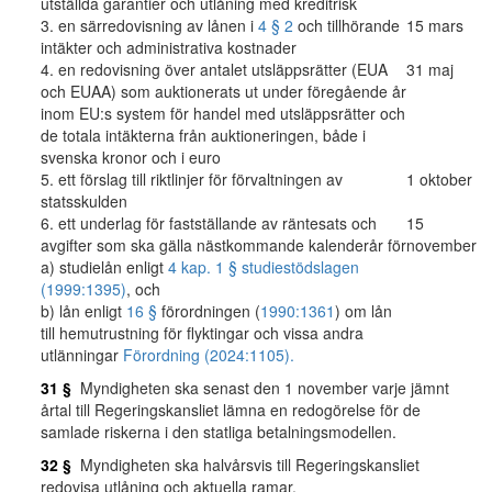
utställda garantier och utlåning med kreditrisk
3. en särredovisning av lånen i
4 § 2
och tillhörande
15 mars
intäkter och administrativa kostnader
4. en redovisning över antalet utsläppsrätter (EUA
31 maj
och EUAA) som auktionerats ut under föregående år
inom EU:s system för handel med utsläppsrätter och
de totala intäkterna från auktioneringen, både i
svenska kronor och i euro
5. ett förslag till riktlinjer för förvaltningen av
1 oktober
statsskulden
6. ett underlag för fastställande av räntesats och
15
avgifter som ska gälla nästkommande kalenderår för
november
a) studielån enligt
4 kap. 1 § studiestödslagen
(1999:1395)
, och
b) lån enligt
16 §
förordningen (
1990:1361
) om lån
till hemutrustning för flyktingar och vissa andra
utlänningar
Förordning (2024:1105).
31 §
Myndigheten ska senast den 1 november varje jämnt
årtal till Regeringskansliet lämna en redogörelse för de
samlade riskerna i den statliga betalningsmodellen.
32 §
Myndigheten ska halvårsvis till Regeringskansliet
redovisa utlåning och aktuella ramar.