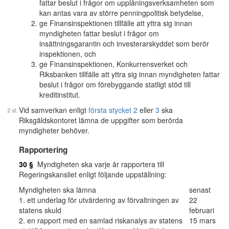
fattar beslut i frågor om upplåningsverksamheten som
kan antas vara av större penningpolitisk betydelse,
ge Finansinspektionen tillfälle att yttra sig innan
myndigheten fattar beslut i frågor om
insättningsgarantin och investerarskyddet som berör
inspektionen, och
ge Finansinspektionen, Konkurrensverket och
Riksbanken tillfälle att yttra sig innan myndigheten fattar
beslut i frågor om förebyggande statligt stöd till
kreditinstitut.
Vid samverkan enligt
första stycket 2
eller
3
ska
Riksgäldskontoret lämna de uppgifter som berörda
myndigheter behöver.
Rapportering
30 §
Myndigheten ska varje år rapportera till
Regeringskansliet enligt följande uppställning:
Myndigheten ska lämna
senast
1. ett underlag för utvärdering av förvaltningen av
22
statens skuld
februari
2. en rapport med en samlad riskanalys av statens
15 mars