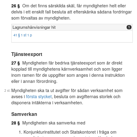
26 §
Om det finns särskilda skäl, får myndigheten helt eller
delvis i ett enskilt fall besluta att efterskänka sådana fordringar
som förvaltas av myndigheten.
Lagrumshänvisningar hit
1
41 § 1 st 1 p
Tjänsteexport
27 §
Myndigheten får bedriva tjänsteexport som är direkt
kopplad till myndighetens kärnverksamhet och som ligger
inom ramen för de uppgifter som anges i denna instruktion
eller i annan förordning.
Myndigheten ska ta ut avgifter för sådan verksamhet som
avses i
första stycket
, besluta om avgifternas storlek och
disponera intäkterna i verksamheten.
Samverkan
28 §
Myndigheten ska samverka med
Konjunkturinstitutet och Statskontoret i fråga om