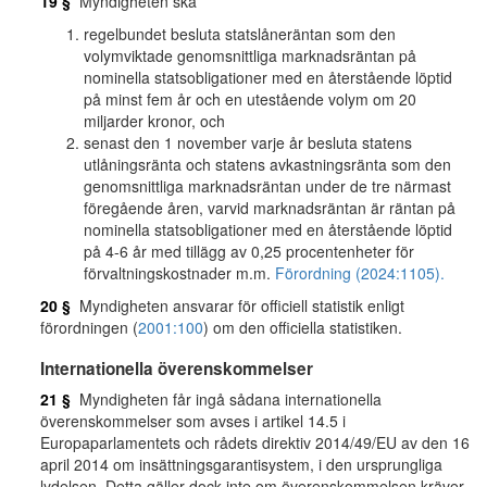
19 §
Myndigheten ska
regelbundet besluta statslåneräntan som den
volymviktade genomsnittliga marknadsräntan på
nominella statsobligationer med en återstående löptid
på minst fem år och en utestående volym om 20
miljarder kronor, och
senast den 1 november varje år besluta statens
utlåningsränta och statens avkastningsränta som den
genomsnittliga marknadsräntan under de tre närmast
föregående åren, varvid marknadsräntan är räntan på
nominella statsobligationer med en återstående löptid
på 4-6 år med tillägg av 0,25 procentenheter för
förvaltningskostnader m.m.
Förordning (2024:1105).
20 §
Myndigheten ansvarar för officiell statistik enligt
förordningen (
2001:100
) om den officiella statistiken.
Internationella överenskommelser
21 §
Myndigheten får ingå sådana internationella
överenskommelser som avses i artikel 14.5 i
Europaparlamentets och rådets direktiv 2014/49/EU av den 16
april 2014 om insättningsgarantisystem, i den ursprungliga
lydelsen. Detta gäller dock inte om överenskommelsen kräver