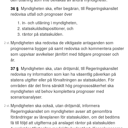
36 §
Myndigheten ska, efter begäran, till Regeringskansliet
redovisa utfall och prognoser över
in- och utlåning i myndigheten,
statsskuldsdispositioner, och
räntor på statsskulden.
Myndigheten ska redovisa de viktigaste antaganden som
prognoserna bygger på samt redovisa och kommentera poster
som uppvisar avvikelser jämfört med tidigare prognoser och
år.
37 §
Myndigheten ska, utan dröjsmål, till Regeringskansliet
redovisa ny information som kan ha väsentlig påverkan på
statens utgifter eller på förvaltningen av statsskulden. För
områden där det finns särskilt hög prognososäkerhet ska
myndigheten vid behov komplettera prognoser med
scenarioanalyser.
Myndigheten ska också, utan dröjsmål, informera
Regeringskansliet om myndigheten avser att genomföra
förändringar av låneplanen för statsskulden, om det bedöms
få till följd att utgifterna på anslaget räntor på statsskulden