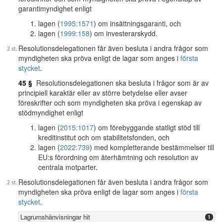
garantimyndighet enligt
lagen (
1995:1571
) om insättningsgaranti, och
lagen (
1999:158
) om investerarskydd.
Resolutionsdelegationen får även besluta i andra frågor som
myndigheten ska pröva enligt de lagar som anges i
första
stycket
.
45 §
Resolutionsdelegationen ska besluta i frågor som är av
principiell karaktär eller av större betydelse eller avser
föreskrifter och som myndigheten ska pröva i egenskap av
stödmyndighet enligt
lagen (
2015:1017
) om förebyggande statligt stöd till
kreditinstitut och om stabilitetsfonden, och
lagen (
2022:739
) med kompletterande bestämmelser till
EU:s förordning om återhämtning och resolution av
centrala motparter.
Resolutionsdelegationen får även besluta i andra frågor som
myndigheten ska pröva enligt de lagar som anges i
första
stycket
.
Lagrumshänvisningar hit
1