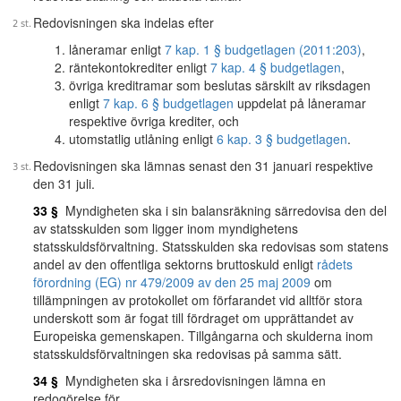
Redovisningen ska indelas efter
låneramar enligt
7 kap. 1 § budgetlagen (2011:203)
,
räntekontokrediter enligt
7 kap. 4 § budgetlagen
,
övriga kreditramar som beslutas särskilt av riksdagen
enligt
7 kap. 6 § budgetlagen
uppdelat på låneramar
respektive övriga krediter, och
utomstatlig utlåning enligt
6 kap. 3 § budgetlagen
.
Redovisningen ska lämnas senast den 31 januari respektive
den 31 juli.
33 §
Myndigheten ska i sin balansräkning särredovisa den del
av statsskulden som ligger inom myndighetens
statsskuldsförvaltning. Statsskulden ska redovisas som statens
andel av den offentliga sektorns bruttoskuld enligt
rådets
förordning (EG) nr 479/2009 av den 25 maj 2009
om
tillämpningen av protokollet om förfarandet vid alltför stora
underskott som är fogat till fördraget om upprättandet av
Europeiska gemenskapen. Tillgångarna och skulderna inom
statsskuldsförvaltningen ska redovisas på samma sätt.
34 §
Myndigheten ska i årsredovisningen lämna en
redogörelse för