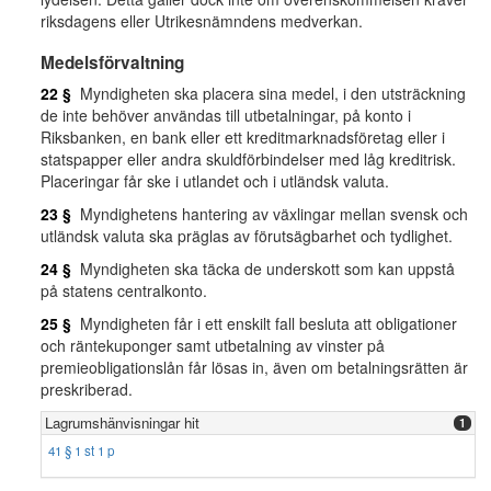
riksdagens eller Utrikesnämndens medverkan.
Medelsförvaltning
22 §
Myndigheten ska placera sina medel, i den utsträckning
de inte behöver användas till utbetalningar, på konto i
Riksbanken, en bank eller ett kreditmarknadsföretag eller i
statspapper eller andra skuldförbindelser med låg kreditrisk.
Placeringar får ske i utlandet och i utländsk valuta.
23 §
Myndighetens hantering av växlingar mellan svensk och
utländsk valuta ska präglas av förutsägbarhet och tydlighet.
24 §
Myndigheten ska täcka de underskott som kan uppstå
på statens centralkonto.
25 §
Myndigheten får i ett enskilt fall besluta att obligationer
och räntekuponger samt utbetalning av vinster på
premieobligationslån får lösas in, även om betalningsrätten är
preskriberad.
Lagrumshänvisningar hit
1
41 § 1 st 1 p