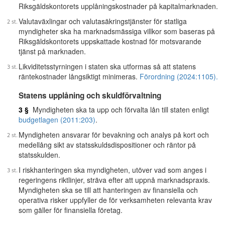
Riksgäldskontorets upplåningskostnader på kapitalmarknaden.
Valutaväxlingar och valutasäkringstjänster för statliga
myndigheter ska ha marknadsmässiga villkor som baseras på
Riksgäldskontorets uppskattade kostnad för motsvarande
tjänst på marknaden.
Likviditetsstyrningen i staten ska utformas så att statens
räntekostnader långsiktigt minimeras.
Förordning (2024:1105).
Statens upplåning och skuldförvaltning
3 §
Myndigheten ska ta upp och förvalta lån till staten enligt
budgetlagen (2011:203)
.
Myndigheten ansvarar för bevakning och analys på kort och
medellång sikt av statsskuldsdispositioner och räntor på
statsskulden.
I riskhanteringen ska myndigheten, utöver vad som anges i
regeringens riktlinjer, sträva efter att uppnå marknadspraxis.
Myndigheten ska se till att hanteringen av finansiella och
operativa risker uppfyller de för verksamheten relevanta krav
som gäller för finansiella företag.