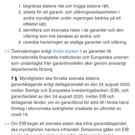
begränsa statens risk och trygga statens rätt,
arbeta för att garanti- och utlåningsverksamheten i
andra myndigheter under regeringen bedrivs på ett
effektivt sätt,
identifiera och övervaka risker i de garantier och den
utlåning som inte bevakas av andra, och
utveckla hanteringen av statliga garantier och utlåning.
Övervakningen enligt
första stycket 3
av garantier till
internationella finansiella institutioner och Europeiska unionen
som undantagits från garantimodellen sker genom ansvarigt
departements försorg.
7 §
Myndigheten ska förvalta svenska statens
garantiåtagande enligt deltagaravtalet av den 24 augusti 2020,
mellan Sverige och Europeiska investeringsbanken (EIB), och
garantiavtalet av den 24 augusti 2020, mellan EIB och
deltagande länder, om en garantifond för stöd till i första hand
företag i ekonomiska svårigheter orsakade av utbrottet av
covid-19.
Om EIB begär att svenska staten ska infria garantiåtagandet,
ska myndigheten hantera infriandet. Detsamma gäller om EIB