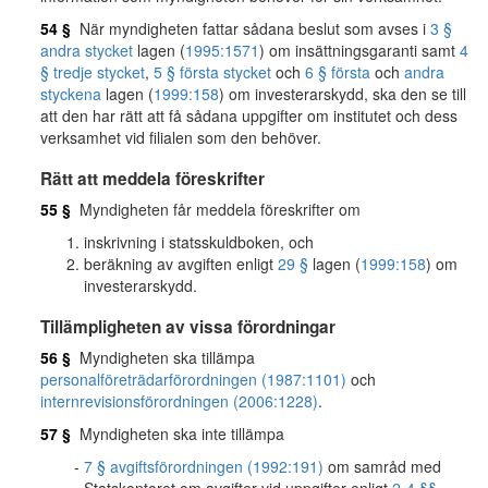
54 §
När myndigheten fattar sådana beslut som avses i
3 §
andra stycket
lagen (
1995:1571
) om insättningsgaranti samt
4
§ tredje stycket
,
5 § första stycket
och
6 § första
och
andra
styckena
lagen (
1999:158
) om investerarskydd, ska den se till
att den har rätt att få sådana uppgifter om institutet och dess
verksamhet vid filialen som den behöver.
Rätt att meddela föreskrifter
55 §
Myndigheten får meddela föreskrifter om
inskrivning i statsskuldboken, och
beräkning av avgiften enligt
29 §
lagen (
1999:158
) om
investerarskydd.
Tillämpligheten av vissa förordningar
56 §
Myndigheten ska tillämpa
personalföreträdarförordningen (1987:1101)
och
internrevisionsförordningen (2006:1228)
.
57 §
Myndigheten ska inte tillämpa
7 § avgiftsförordningen (1992:191)
om samråd med