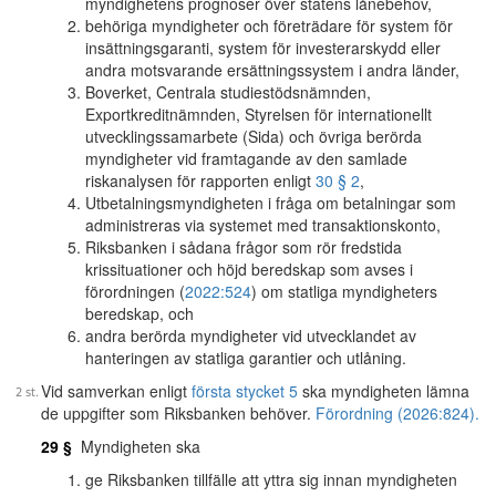
myndighetens prognoser över statens lånebehov,
behöriga myndigheter och företrädare för system för
insättningsgaranti, system för investerarskydd eller
andra motsvarande ersättningssystem i andra länder,
Boverket, Centrala studiestödsnämnden,
Exportkreditnämnden, Styrelsen för internationellt
utvecklingssamarbete (Sida) och övriga berörda
myndigheter vid framtagande av den samlade
riskanalysen för rapporten enligt
30 § 2
,
Utbetalningsmyndigheten i fråga om betalningar som
administreras via systemet med transaktionskonto,
Riksbanken i sådana frågor som rör fredstida
krissituationer och höjd beredskap som avses i
förordningen (
2022:524
) om statliga myndigheters
beredskap, och
andra berörda myndigheter vid utvecklandet av
hanteringen av statliga garantier och utlåning.
Vid samverkan enligt
första stycket 5
ska myndigheten lämna
de uppgifter som Riksbanken behöver.
Förordning (2026:824).
29 §
Myndigheten ska
ge Riksbanken tillfälle att yttra sig innan myndigheten