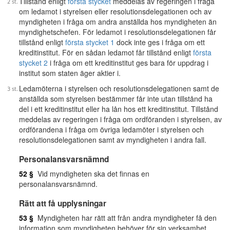
Tillstånd enligt
första stycket
meddelas av regeringen i fråga
om ledamot i styrelsen eller resolutionsdelegationen och av
myndigheten i fråga om andra anställda hos myndigheten än
myndighetschefen. För ledamot i resolutionsdelegationen får
tillstånd enligt
första stycket 1
dock inte ges i fråga om ett
kreditinstitut. För en sådan ledamot får tillstånd enligt
första
stycket 2
i fråga om ett kreditinstitut ges bara för uppdrag i
institut som staten äger aktier i.
Ledamöterna i styrelsen och resolutionsdelegationen samt de
anställda som styrelsen bestämmer får inte utan tillstånd ha
del i ett kreditinstitut eller ha lån hos ett kreditinstitut. Tillstånd
meddelas av regeringen i fråga om ordföranden i styrelsen, av
ordförandena i fråga om övriga ledamöter i styrelsen och
resolutionsdelegationen samt av myndigheten i andra fall.
Personalansvarsnämnd
52 §
Vid myndigheten ska det finnas en
personalansvarsnämnd.
Rätt att få upplysningar
53 §
Myndigheten har rätt att från andra myndigheter få den
information som myndigheten behöver för sin verksamhet.