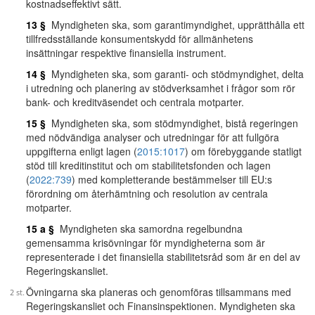
kostnadseffektivt sätt.
13 §
Myndigheten ska, som garantimyndighet, upprätthålla ett
tillfredsställande konsumentskydd för allmänhetens
insättningar respektive finansiella instrument.
14 §
Myndigheten ska, som garanti- och stödmyndighet, delta
i utredning och planering av stödverksamhet i frågor som rör
bank- och kreditväsendet och centrala motparter.
15 §
Myndigheten ska, som stödmyndighet, bistå regeringen
med nödvändiga analyser och utredningar för att fullgöra
uppgifterna enligt lagen (
2015:1017
) om förebyggande statligt
stöd till kreditinstitut och om stabilitetsfonden och lagen
(
2022:739
) med kompletterande bestämmelser till EU:s
förordning om återhämtning och resolution av centrala
motparter.
15 a §
Myndigheten ska samordna regelbundna
gemensamma krisövningar för myndigheterna som är
representerade i det finansiella stabilitetsråd som är en del av
Regeringskansliet.
Övningarna ska planeras och genomföras tillsammans med
Regeringskansliet och Finansinspektionen. Myndigheten ska