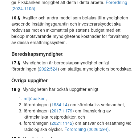
ge Riksbanken möjlighet att delta i detta arbete.
Förordning
(2024:1105).
16 §
Avgifter och andra medel som betalas till myndigheten
avseende insättningsgarantin och investerarskyddet ska
redovisas mot en inkomsttitel på statens budget med ett
belopp motsvarande myndighetens kostnader för förvaltning
av dessa ersättningssystem.
Beredskapsmyndighet
17 §
Myndigheten är beredskapsmyndighet enligt
förordningen (
2022:524
) om statliga myndigheters beredskap.
Övriga uppgifter
18 §
Myndigheten har också uppgifter enligt
miljöbalken
,
förordningen (
1984:14
) om kärnteknisk verksamhet,
förordningen (
2017:1179
) om finansiering av
kärntekniska restprodukter, och
förordningen (
2021:1142
) om ansvar och ersättning vid
radiologiska olyckor.
Förordning (2026:594).