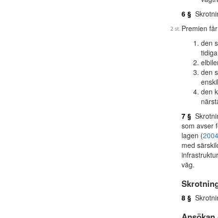
6 §
Skrotni
Premien får
den s
tidig
elbil
den s
enski
den k
närst
7 §
Skrotnin
som avser fö
lagen (
2004
med särskil
infrastruktu
väg.
Skrotnin
8 §
Skrotnin
Ansökan 