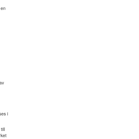
 en
 av
es i
ill
rket