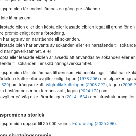
ngspremien får endast lämnas en gång per sökande.
 inte lämnas om
krotade bilen eller den köpta eller leasade elbilen legat till grund för en
are premie enligt denna förordning,
en har ägts av en närstående till sökanden,
krotade bilen har använts av sökanden eller en närstående till sökande
ld näringsverksamhet, eller
öpta eller leasade elbilen är avsedd att användas av sökanden eller en
ående till sökanden i enskild näringsverksamhet.
gspremien får inte lämnas till den som vid ansökningstillfället har skul
rfallna skatter eller avgifter enligt lagen (
1976:206
) om felparkeringsav
:629
) om trängselskatt,
vägtrafikskattelagen (2006:227)
, lagen (
2006:
da bestämmelser om fordonsskatt, lagen (
2024:172
) om
ravgifter på väg eller förordningen (
2014:1564
) om infrastrukturavgifter
gspremiens storlek
gspremien uppgår till 25 000 kronor.
Förordning (2025:296).
om skrotningspremie