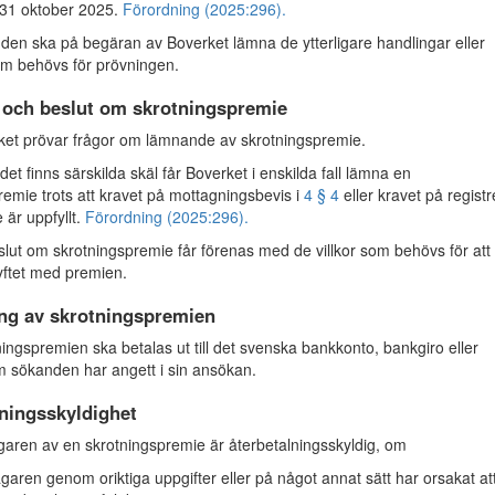
 31 oktober 2025.
Förordning (2025:296).
n ska på begäran av Boverket lämna de ytterligare handlingar eller
om behövs för prövningen.
 och beslut om skrotningspremie
et prövar frågor om lämnande av skrotningspremie.
t finns särskilda skäl får Boverket i enskilda fall lämna en
remie trots att kravet på mottagningsbevis i
4 § 4
eller kravet på registr
 är uppfyllt.
Förordning (2025:296).
lut om skrotningspremie får förenas med de villkor som behövs för att
syftet med premien.
ing av skrotningspremien
ngspremien ska betalas ut till det svenska bankkonto, bankgiro eller
m sökanden har angett i sin ansökan.
ningsskyldighet
ren av en skrotningspremie är återbetalningsskyldig, om
garen genom oriktiga uppgifter eller på något annat sätt har orsakat at