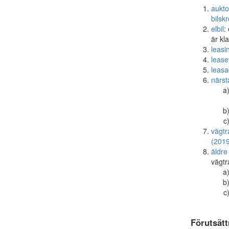
aukto
bilsk
elbil
:
är kl
leasi
lease
leasa
närs
vägtr
(2019
äldre
vägtr
Förutsätt