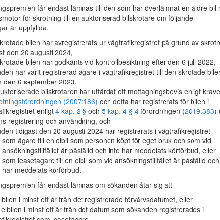
gspremien får endast lämnas till den som har överlämnat en äldre bil
motor för skrotning till en auktoriserad bilskrotare om följande
gar är uppfyllda:
krotade bilen har avregistrerats ur vägtrafikregistret på grund av skrot
ast den 20 augusti 2024,
krotade bilen har godkänts vid kontrollbesiktning efter den 6 juli 2022,
den har varit registrerad ägare i vägtrafikregistret till den skrotade bile
n den 6 september 2023,
uktoriserade bilskrotaren har utfärdat ett mottagningsbevis enligt krave
rotningsförordningen (2007:186)
och detta har registrerats för bilen i
afikregistret enligt
4 kap. 2 §
och
5 kap. 4 § 4
förordningen (
2019:383
)
ns registrering och användning, och
den tidigast den 20 augusti 2024 har registrerats i vägtrafikregistret
som ägare till en elbil som personen köpt för eget bruk och som vid
ansökningstillfället är påställd och inte har meddelats körförbud, eller
som leasetagare till en elbil som vid ansökningstillfället är påställd och
har meddelats körförbud.
gspremien får endast lämnas om sökanden åtar sig att
lbilen i minst ett år från det registrerade förvärvsdatumet, eller
 elbilen i minst ett år från det datum som sökanden registrerades i
afikregistret som leasetagare.