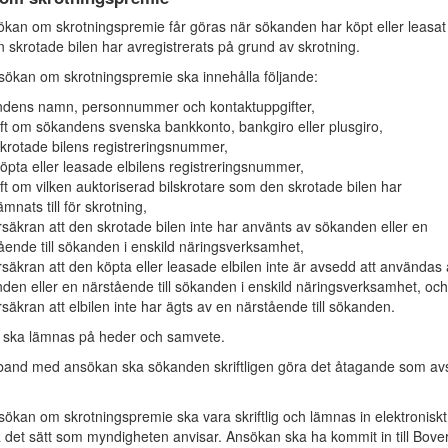
an om skrotningspremie får göras när sökanden har köpt eller leasat
n skrotade bilen har avregistrerats på grund av skrotning.
ökan om skrotningspremie ska innehålla följande:
dens namn, personnummer och kontaktuppgifter,
ft om sökandens svenska bankkonto, bankgiro eller plusgiro,
krotade bilens registreringsnummer,
öpta eller leasade elbilens registreringsnummer,
ft om vilken auktoriserad bilskrotare som den skrotade bilen har
ämnats till för skrotning,
rsäkran att den skrotade bilen inte har använts av sökanden eller en
ående till sökanden i enskild näringsverksamhet,
rsäkran att den köpta eller leasade elbilen inte är avsedd att användas
den eller en närstående till sökanden i enskild näringsverksamhet, och
rsäkran att elbilen inte har ägts av en närstående till sökanden.
 ska lämnas på heder och samvete.
and med ansökan ska sökanden skriftligen göra det åtagande som avs
kan om skrotningspremie ska vara skriftlig och lämnas in elektroniskt t
 det sätt som myndigheten anvisar. Ansökan ska ha kommit in till Bove