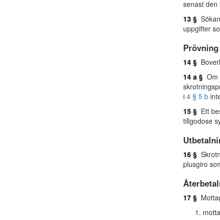
senast den
13 §
Sökande
uppgifter s
Prövning
14 §
Boverk
14 a §
Om de
skrotningsp
i
4 § 5 b
inte
15 §
Ett bes
tillgodose 
Utbetaln
16 §
Skrotni
plusgiro so
Återbetal
17 §
Mottaga
motta