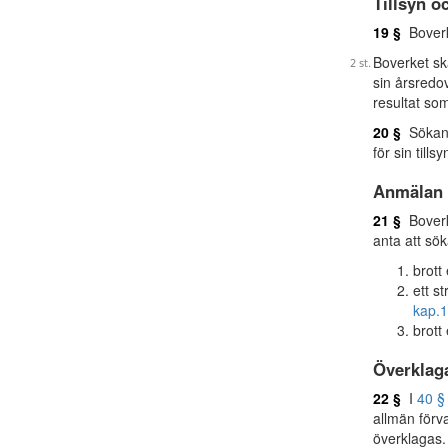
Tillsyn o
19 §
Boverke
Boverket sk
sin årsredo
resultat so
20 §
Sökand
för sin tills
Anmälan 
21 §
Boverke
anta att sök
brott
ett st
kap.
1
brott
Överklag
22 §
I
40 §
allmän förv
överklagas.