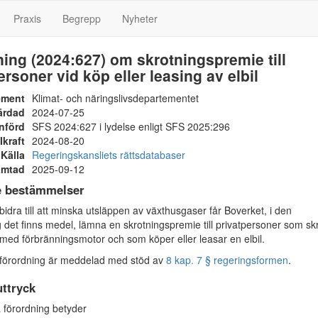
Praxis
Begrepp
Nyheter
ing (2024:627) om skrotningspremie till
ersoner vid köp eller leasing av elbil
ement
Klimat- och näringslivsdepartementet
ärdad
2024-07-25
nförd
SFS 2024:627 i lydelse enligt SFS 2025:296
Ikraft
2024-08-20
Källa
Regeringskansliets rättsdatabaser
ämtad
2025-09-12
e bestämmelser
bidra till att minska utsläppen av växthusgaser får Boverket, i den
g det finns medel, lämna en skrotningspremie till privatpersoner som sk
l med förbränningsmotor och som köper eller leasar en elbil.
örordning är meddelad med stöd av
8 kap. 7 § regeringsformen
.
ttryck
förordning betyder