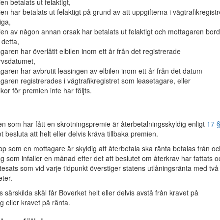
en betalats ut felaktigt,
en har betalats ut felaktigt på grund av att uppgifterna i vägtrafikregistr
iga,
en av någon annan orsak har betalats ut felaktigt och mottagaren bor
 detta,
garen har överlåtit elbilen inom ett år från det registrerade
rvsdatumet,
garen har avbrutit leasingen av elbilen inom ett år från det datum
garen registrerades i vägtrafikregistret som leasetagare, eller
llkor för premien inte har följts.
som har fått en skrotningspremie är återbetalningsskyldig enligt
17 
 besluta att helt eller delvis kräva tillbaka premien.
pp som en mottagare är skyldig att återbetala ska ränta betalas från oc
 som infaller en månad efter det att beslutet om återkrav har fattats o
ntesats som vid varje tidpunkt överstiger statens utlåningsränta med två
ter.
 särskilda skäl får Boverket helt eller delvis avstå från kravet på
g eller kravet på ränta.