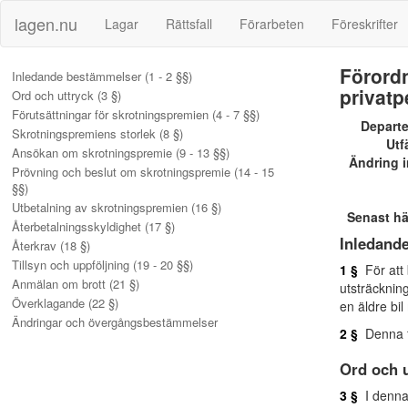
lagen.nu
Lagar
Rättsfall
Förarbeten
Föreskrifter
Förordn
Inledande bestämmelser (1 - 2 §§)
privatp
Ord och uttryck (3 §)
Förutsättningar för skrotningspremien (4 - 7 §§)
Depart
Skrotningspremiens storlek (8 §)
Utf
Ansökan om skrotningspremie (9 - 13 §§)
Ändring i
Prövning och beslut om skrotningspremie (14 - 15
§§)
Utbetalning av skrotningspremien (16 §)
Senast h
Återbetalningsskyldighet (17 §)
Inledand
Återkrav (18 §)
Tillsyn och uppföljning (19 - 20 §§)
1 §
För att 
Anmälan om brott (21 §)
utsträcknin
Överklagande (22 §)
en äldre bi
Ändringar och övergångsbestämmelser
2 §
Denna f
Ord och u
3 §
I denna 