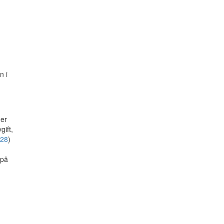
n i
der
gift,
228
)
 på