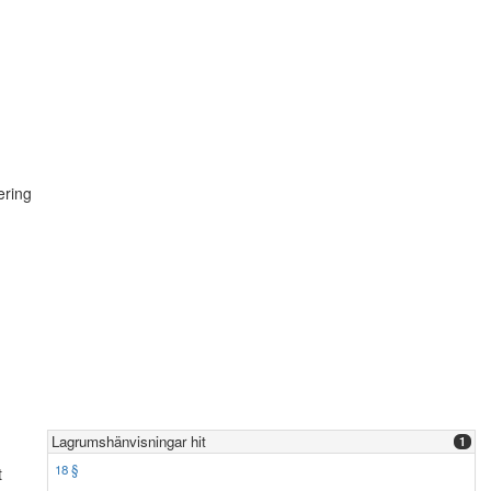
ering
Lagrumshänvisningar hit
1
18 §
t