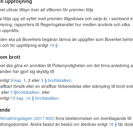
ch uppföljning
t utövar tillsyn över att villkoren för premien följs.
a följa upp att syftet med premien tillgodoses och varje år, i samband 
visning, rapportera till Regeringskansliet hur medlen använts och vilka
m uppnåtts.
en ska på Boverkets begäran lämna de uppgifter som Boverket behö
yn och för uppföljning enligt
19 §
.
om brott
t ska göra en anmälan till Polismyndigheten om det finns anledning a
anden har gjort sig skyldig till
 enligt
9 kap.
1, 2 eller
3 § brottsbalken
,
raffbart försök eller en straffbar förberedelse eller stämpling till brott enl
eller
3 §
brottsbalken
, eller
 enligt
15 kap. 10 § brottsbalken
.
ande
 förvaltningslagen (2017:900)
finns bestämmelser om överklagande till
altningsdomstol. Andra beslut än beslut om återkrav enligt
18 §
får dock