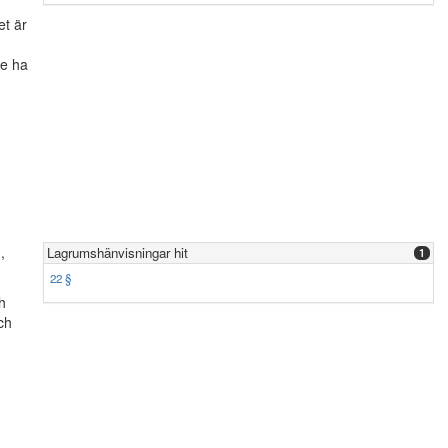
et är
de ha
§
,
Lagrumshänvisningar hit
1
22 §
h
ch