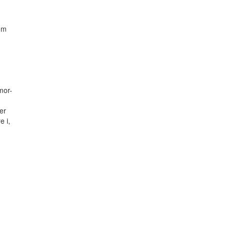
som
mor-
er
e i,