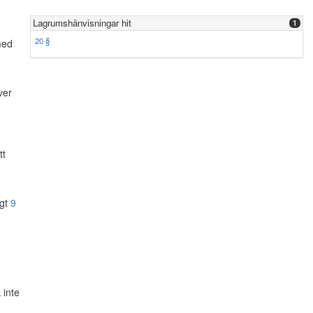
Lagrumshänvisningar hit
1
20 §
med
ver
tt
igt
9
 inte