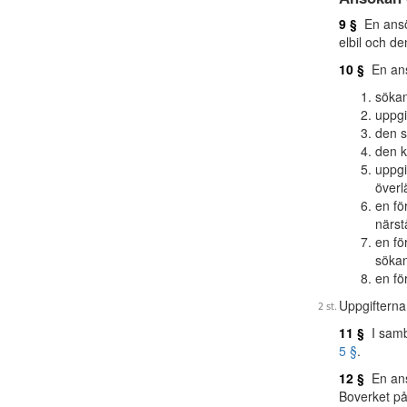
9 §
En ansök
elbil och de
10 §
En ans
sökan
uppgi
den s
den k
uppgi
överl
en fö
närst
en fö
sökan
en fö
Uppgifterna
11 §
I samb
5 §
.
12 §
En ansö
Boverket på