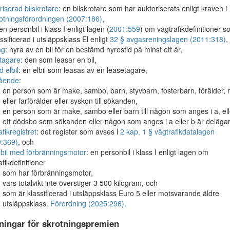
riserad bilskrotare
: en bilskrotare som har auktoriserats enligt kraven i
rotningsförordningen (2007:186)
,
 en personbil i klass I enligt lagen (
2001:559
) om vägtrafikdefinitioner 
assificerad i utsläppsklass El enligt
32 § avgasreningslagen (2011:318)
,
ng
: hyra av en bil för en bestämd hyrestid på minst ett år,
tagare
: den som leasar en bil,
d elbil
: en elbil som leasas av en leasetagare,
tående
:
en person som är make, sambo, barn, styvbarn, fosterbarn, förälder, 
eller farförälder eller syskon till sökanden,
en person som är make, sambo eller barn till någon som anges i a, ell
ett dödsbo som sökanden eller någon som anges i a eller b är delägar
afikregistret
: det register som avses i
2 kap. 1 § vägtrafikdatalagen
:369)
, och
 bil med förbränningsmotor
: en personbil i klass I enligt lagen om
afikdefinitioner
som har förbränningsmotor,
vars totalvikt inte överstiger 3 500 kilogram, och
som är klassificerad i utsläppsklass Euro 5 eller motsvarande äldre
utsläppsklass.
Förordning (2025:296).
ningar för skrotningspremien