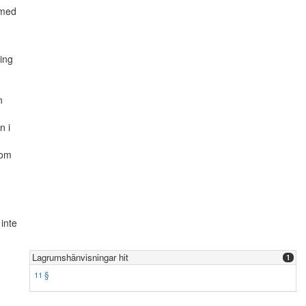
 med
ning
n
n i
 om
 inte
Lagrumshänvisningar hit
1
11 §