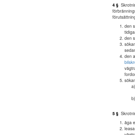
4 §
Skrotnin
förbrännings
förutsättnin
den s
tidig
den s
sökan
seda
den a
bilsk
vägtr
fordo
sökan
5 §
Skrotnin
äga e
leasa
vägtr