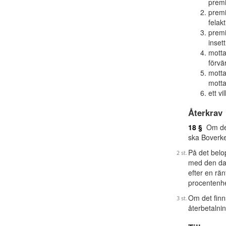
premi
premi
felakt
premi
insett
motta
förvä
motta
motta
ett vi
Återkrav
18 §
Om den 
ska Boverket
På det belo
med den dag
efter en rä
procentenhe
Om det finns
återbetalnin