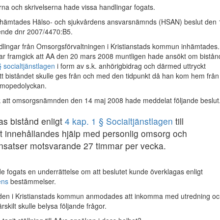
rna och skrivelserna hade vissa handlingar fogats.
inhämtades Hälso- och sjukvårdens ansvarsnämnds (HSAN) beslut den 
ende dnr 2007/4470:B5.
dlingar från Omsorgsförvaltningen i Kristianstads kommun inhämtades.
ar framgick att AA den 20 mars 2008 muntligen hade ansökt om bistån
§ socialtjänstlagen
i form av s.k. anhörigbidrag och därmed uttryckt
t biståndet skulle ges från och med den tidpunkt då han kom hem från
r mopedolyckan.
k att omsorgsnämnden den 14 maj 2008 hade meddelat följande beslut
as bistånd enligt
4 kap. 1 § Socialtjänstlagen
till
t innehållandes hjälp med personlig omsorg och
insatser motsvarande 27 timmar per vecka.
ade fogats en underrättelse om att beslutet kunde överklagas enligt
ens
bestämmelser.
n i Kristianstads kommun anmodades att inkomma med utredning oc
skilt skulle belysa följande frågor.