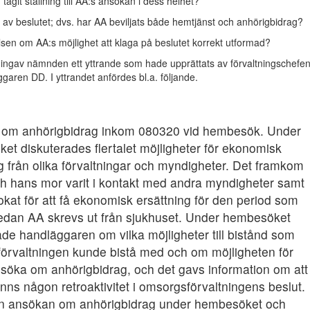
agit ställning till AA:s ansökan i dess helhet?
av beslutet; dvs. har AA beviljats både hemtjänst och anhörigbidrag?
lsen om AA:s möjlighet att klaga på beslutet korrekt utformad?
ingav nämnden ett yttrande som hade upprättats av förvaltningschefe
aren DD. I yttrandet anfördes bl.a. följande.
om anhörigbidrag inkom 080320 vid hembesök. Under
et diskuterades flertalet möjligheter för ekonomisk
g från olika förvaltningar och myndigheter. Det framkom
ch hans mor varit i kontakt med andra myndigheter samt
kat för att få ekonomisk ersättning för den period som
 sedan AA skrevs ut från sjukhuset. Under hembesöket
de handläggaren om vilka möjligheter till bistånd som
örvaltningen kunde bistå med och om möjligheten för
nsöka om anhörigbidrag, och det gavs information om att
finns någon retroaktivitet i omsorgsförvaltningens beslut.
n ansökan om anhörigbidrag under hembesöket och