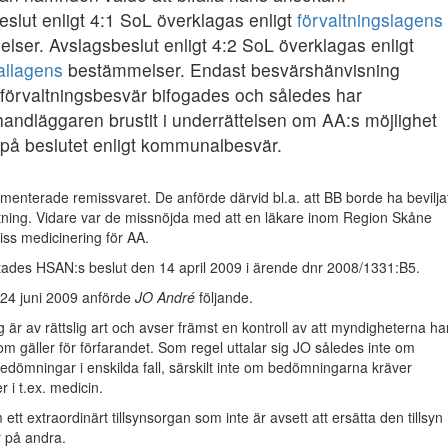
slut enligt 4:1 SoL överklagas enligt
förvaltningslagens
lser. Avslagsbeslut enligt 4:2 SoL överklagas enligt
llagens
bestämmelser. Endast besvärshänvisning
 förvaltningsbesvär bifogades och således har
andläggaren brustit i underrättelsen om AA:s möjlighet
 på beslutet enligt kommunalbesvär.
enterade remissvaret. De anförde därvid bl.a. att BB borde ha bevilja
ttning. Vidare var de missnöjda med att en läkare inom Region Skåne
viss medicinering för AA.
tades HSAN:s beslut den 14 april 2009 i ärende dnr 2008/1331:B5.
n 24 juni 2009 anförde
JO André
följande.
 är av rättslig art och avser främst en kontroll av att myndigheterna ha
som gäller för förfarandet. Som regel uttalar sig JO således inte om
dömningar i enskilda fall, särskilt inte om bedömningarna kräver
 i t.ex. medicin.
tt extraordinärt tillsynsorgan som inte är avsett att ersätta den tillsyn
på andra.