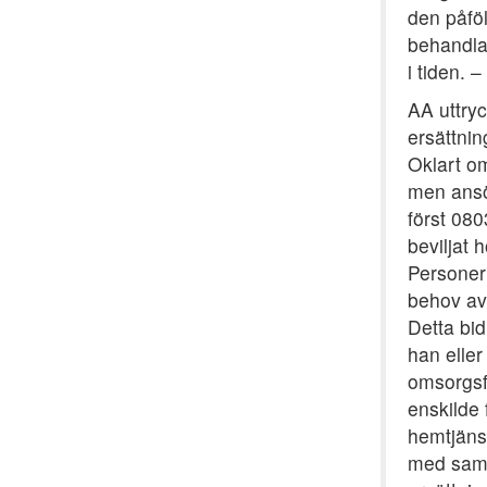
den påfö
behandla
i tiden. –
AA uttry
ersättnin
Oklart o
men ansö
först 08
beviljat
Personer
behov av 
Detta bid
han eller
omsorgsfö
enskilde 
hemtjänst
med samma