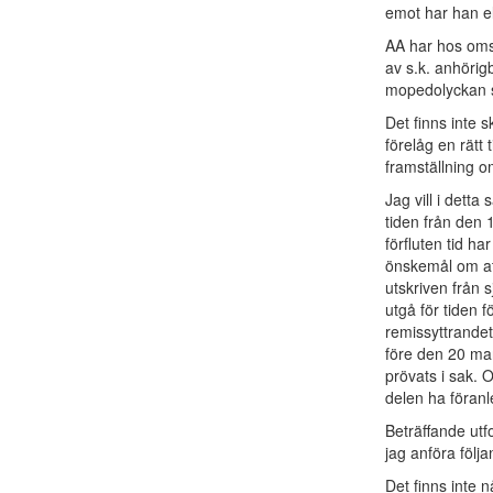
emot har han el
AA har hos om
av s.k. anhörig
mopedolyckan
Det finns inte 
förelåg en rätt t
framställning om
Jag vill i det
tiden från den 
förfluten tid h
önskemål om att
utskriven från 
utgå för tiden 
remissyttrandet
före den 20 mar
prövats i sak. 
delen ha föranl
Beträffande utf
jag anföra följa
Det finns inte 