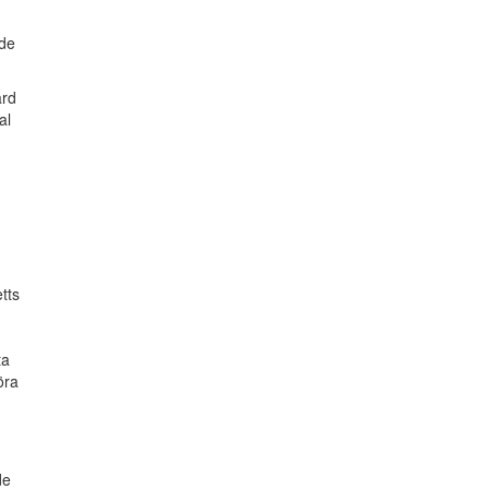
nde
ärd
al
tts
ta
öra
de