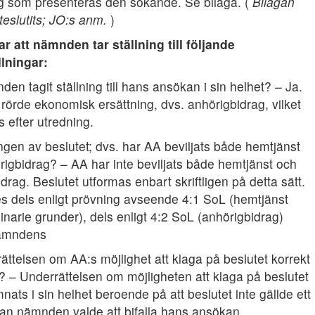
ng som presenteras den sökande. Se bilaga. (
Bilagan
teslutits; JO:s anm.
)
r att nämnden tar ställning till följande
llningar:
en tagit ställning till hans ansökan i sin helhet? – Ja.
örde ekonomisk ersättning, dvs. anhörigbidrag, vilket
s efter utredning.
gen av beslutet; dvs. har AA beviljats både hemtjänst
rigbidrag? – AA har inte beviljats både hemtjänst och
drag. Beslutet utformas enbart skriftligen på detta sätt.
es dels enligt prövning avseende 4:1 SoL (hemtjänst
dinarie grunder), dels enligt 4:2 SoL (anhörigbidrag)
nämndens
ättelsen om AA:s möjlighet att klaga på beslutet korrekt
? – Underrättelsen om möjligheten att klaga på beslutet
mnats i sin helhet beroende på att beslutet inte gällde ett
tan nämnden valde att bifalla hans ansökan.