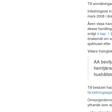
Till anmälninga
Inledningsvis 
mars 2008 i är
Även vissa han
dessa handling
enligt
4 kap. 1 
önskemål om at
sjukhuset efte
Vidare framgic
AA bevilj
hemtjäns
hushålls
Till beslutet h
förvaltningslag
Omsorgsnämnde
yttrande som sär