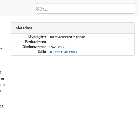
Metadata
Myndighet
Justitieombudsmannen
Beslutdatum
Diarienummer
m
1946-2008
Källa
JO dnr 1946-2008
n
gen
gen
m
ds