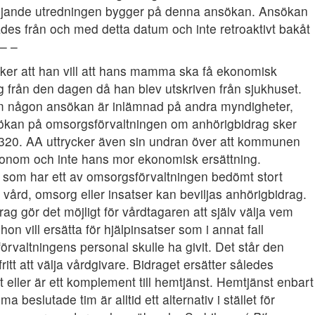
ljande utredningen bygger på denna ansökan. Ansökan
des från och med detta datum och inte retroaktivt bakåt
 – –
cker att han vill att hans mamma ska få ekonomisk
g från den dagen då han blev utskriven från sjukhuset.
m någon ansökan är inlämnad på andra myndigheter,
kan på omsorgsförvaltningen om anhörigbidrag sker
0320. AA uttrycker även sin undran över att kommunen
 honom och inte hans mor ekonomisk ersättning.
 som har ett av omsorgsförvaltningen bedömt stort
vård, omsorg eller insatser kan beviljas anhörigbidrag.
rag gör det möjligt för vårdtagaren att själv välja vem
 hon vill ersätta för hjälpinsatser som i annat fall
rvaltningens personal skulle ha givit. Det står den
fritt att välja vårdgivare. Bidraget ersätter således
 eller är ett komplement till hemtjänst. Hemtjänst enbart
 beslutade tim är alltid ett alternativ i stället för