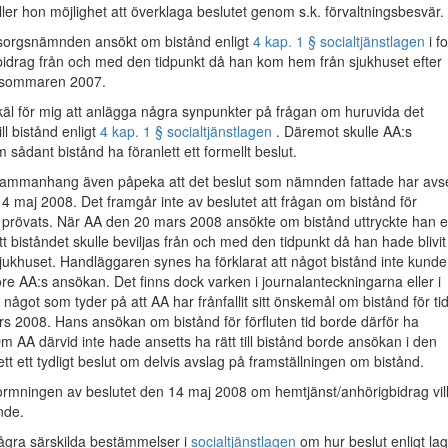
ler hon möjlighet att överklaga beslutet genom s.k. förvaltningsbesvär.
sorgsnämnden ansökt om bistånd enligt
4 kap. 1 § socialtjänstlagen
i f
bidrag från och med den tidpunkt då han kom hem från sjukhuset efter
 sommaren 2007.
skäl för mig att anlägga några synpunkter på frågan om huruvida det
ill bistånd enligt
4 kap. 1 § socialtjänstlagen
. Däremot skulle AA:s
 sådant bistånd ha föranlett ett formellt beslut.
ta sammanhang även påpeka att det beslut som nämnden fattade har avse
14 maj 2008. Det framgår inte av beslutet att frågan om bistånd för
ar prövats. När AA den 20 mars 2008 ansökte om bistånd uttryckte han e
 biståndet skulle beviljas från och med den tidpunkt då han hade blivit
sjukhuset. Handläggaren synes ha förklarat att något bistånd inte kunde
före AA:s ansökan. Det finns dock varken i journalanteckningarna eller i
 något som tyder på att AA har frånfallit sitt önskemål om bistånd för ti
s 2008. Hans ansökan om bistånd för förfluten tid borde därför ha
Om AA därvid inte hade ansetts ha rätt till bistånd borde ansökan i den
ett ett tydligt beslut om delvis avslag på framställningen om bistånd.
ormningen av beslutet den 14 maj 2008 om hemtjänst/anhörigbidrag vil
nde.
några särskilda bestämmelser i
socialtjänstlagen
om hur beslut enligt la