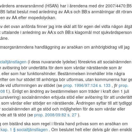
kvårdens ansvarsnämnd (HSAN) har i ärendena med dnr 2007/4470:B5
B5 fattat beslut med anledning av AA:s och BB:s anmälningar dit röra
ngen av AA efter mopedolyckan.
 det ovan anförda finner jag inte skäl att för egen del vidta någon åtg
t uttalande i anledning av AA:s och BB:s klagomål mot sjukvårdsperson
kåne.
 omsorgsnämndens handläggning av ansökan om anhörigbidrag vill jag
.
cialtjänstlagen
(i dess nuvarande lydelse) föreskrivs att socialnämnden
 avlösning bör underlätta för dem som vårdar närstående som är
a eller som har funktionshinder. Bestämmelsen innehåller inte några
ifter om hur stödet till anhöriga bör utformas, utan kommunerna har ge
tande vid utformningen av stödet (se
prop. 1996/97:124 s. 133
, jfr
prop.
108
f.). Enligt en ändring av bestämmelsen som träder i kraft den 1 juli
kursivering) socialnämnden erbjuda stöd eller avlösning för att underlät
som vårdar eller stödjer en närstående. Ändringen syftar till att tydligg
r socialnämnden att ge stöd och möjligheten för de som vårdar eller
nde att få stöd (se
prop. 2008/09:82 s. 27
).
ng om bistånd ska som regel i första hand prövas som en ansökan om
 kap. 1 § socialtjänstlagen
. Om beslutet helt eller delvis går den enskil