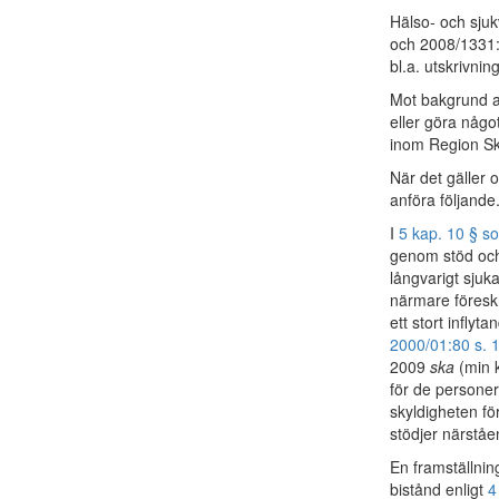
Hälso- och sju
och 2008/1331:
bl.a. utskrivni
Mot bakgrund av
eller göra någo
inom Region S
När det gäller
anföra följande
I
5 kap. 10 § so
genom stöd och
långvarigt sjuk
närmare föreskr
ett stort infly
2000/01:80 s. 
2009
ska
(min 
för de personer 
skyldigheten fö
stödjer närståe
En framställni
bistånd enligt
4