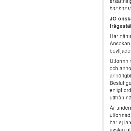
ersättni
har här u
JO önska
frågestä
Har nämnd
Ansökan r
beviljade
Utformnin
och anhö
anhörigbi
Beslut g
enligt or
utifrån 
Är underr
utformad
har ej lä
avslag u