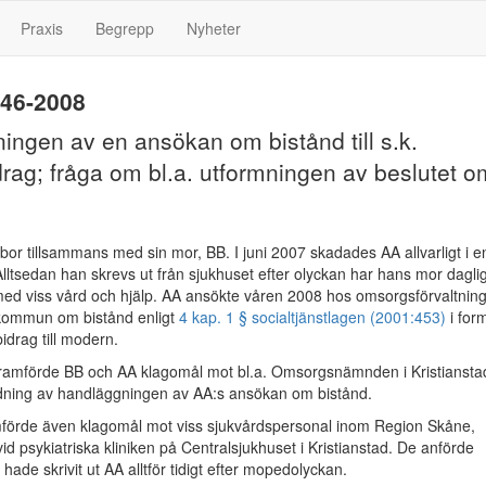
Praxis
Begrepp
Nyheter
946-2008
ingen av en ansökan om bistånd till s.k.
rag; fråga om bl.a. utformningen av beslutet o
bor tillsammans med sin mor, BB. I juni 2007 skadades AA allvarligt i e
ltsedan han skrevs ut från sjukhuset efter olyckan har hans mor dagli
med viss vård och hjälp. AA ansökte våren 2008 hos omsorgsförvaltnin
s kommun om bistånd enligt
4 kap. 1 § socialtjänstlagen (2001:453)
i for
idrag till modern.
framförde BB och AA klagomål mot bl.a. Omsorgsnämnden i Kristiansta
ning av handläggningen av AA:s ansökan om bistånd.
förde även klagomål mot viss sjukvårdspersonal inom Region Skåne,
vid psykiatriska kliniken på Centralsjukhuset i Kristianstad. De anförde
n hade skrivit ut AA alltför tidigt efter mopedolyckan.