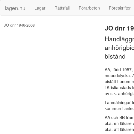
lagen.nu
Lagar
Rättsfall
Förarbeten
Föreskrifter
JO dnr 1946-2008
JO dnr 1
Handläggn
anhörigbid
bistånd
AA, född 1957, 
mopedolycka. Al
bistått honom 
i Kristianstad
av s.k. anhörigb
I anmälningar 
kommun i anled
AA och BB fram
bl.a. en läkare 
bl.a. att läkare