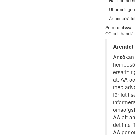
− Har nämnden t
− Utformningen 
− Är underrätte
Som remissvar 
CC och handlägg
Ärendet
Ansökan 
hembesök
ersättnin
att AA o
med advo
förflutit
informera
omsorgsf
AA att a
det inte 
AA gör e