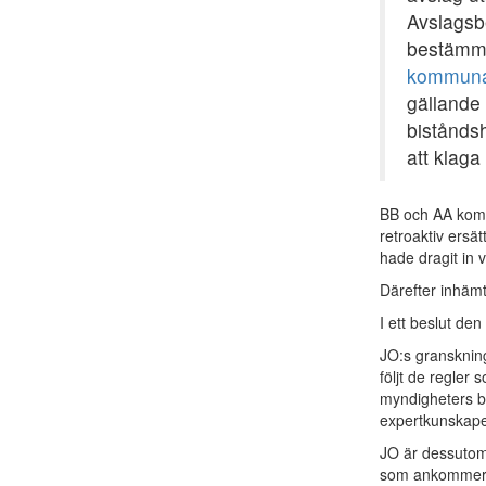
Avslagsbe
bestämme
kommuna
gällande
biståndsh
att klaga
BB och AA komm
retroaktiv ersä
hade dragit in 
Därefter inhäm
I ett beslut de
JO:s granskning
följt de regler 
myndigheters be
expertkunskaper
JO är dessutom e
som ankommer 