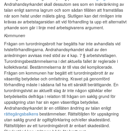
Andrahandsyrkandet skall dessutom ses som en inskränkning av
talan enligt samma lagrum och som sådan tillåten att framställas
när som helst under målets gång. Slutligen kan det rimligen inte
krävas av arbetstagarsidan att vid förhandling ta upp ett alternativt
yrkande som går i linje med arbetsgivarens argument.
Kommunen
Frågan om turordningsbrott har begåtts har inte avhandlats vid
tvisteförhandlingarna. Andrahandsyrkandet skall av den
anledningen avvisas med stöd av 4 kap. 7 § arbetstvistlagen.
Turordningsbestämmelserna i det aktuella fallet är reglerade i
kollektivavtal. Bestämmelserna är till viss del komplicerade.
Frågan om kommunen har begått ett turordningsbrott är av
väsentlig betydelse och omfattning. Kravet på genomförd
förhandling måste i sådana fall ha ett särskilt berättigande. En
turordningstvist av aktuellt slag är inte någon självklar eller
betydelselös delfråga i relation till frågan om saklig grund för
uppsägning utan har sin egen väsentliga betydelse.
Andrahandsyrkandet är en otillåten ändring av talan enligt
rättegångsbalkens
bestämmelser. Rättsföljden för uppsägning
utan saklig grund är ogiltigförklaring och/eller skadestånd.
Rättsföljden av ett turordningsbrott är enbart skadestånd.