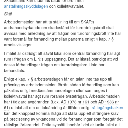
Skadestånd kan utdömas både för brott mot
anställningsskyddslagen
och kollektivavtalet.
Skäl
Arbetsdomstolen har att ta ställning till om SKAF:s
andrahandsyrkande om skadestånd för turordningsbrott skall
avvisas med anledning av att frågan om turordningsbrott inte har
varit föremål för förhandling mellan parterna enligt 4 kap. 7 §
arbetstvistlagen.
I målet är ostridigt att såväl lokal som central förhandling har ägt
rum i frågan om L.N:s uppsägning. Det är likaså ostridigt att vid
dessa förhandlingar frågan om turordningsbrott inte har
behandlats.
Enligt 4 kap. 7 § arbetstvistlagen får en talan inte tas upp till
prövning av arbetsdomstolen förrän sådan förhandling som kan
påkallas enligt medbestämmandelagen eller som anges i
kollektivavtal har ägt rum rörande tvistefrågan. Arbetsdomstolen
har i tidigare avgöranden (t.ex.
AD 1978 nr 161
och
AD 1986 nr
61
) uttalat att om en taleändring är tillåten enligt
rättegångsbalken
kan det knappast komma ifråga att ställa upp ett strängare krav
på precisering av yrkandena vid de förhandlingar som föregår det
rättsliga förfarandet. Detta synsätt innebär i det aktuella fallet att