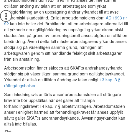
arbetsdomstolens dom
AD 1990 nr 95
anses det inte som en
otillåten ändring av talan att en arbetstagare som yrkat
ogiltigförklaring av en uppsägning ändrar yrkandet till att avse
ekonomiskt skadestånd. Enligt arbetsdomstolens dom
AD 1993 nr
92
kan inte heller det förhållandet att en arbetstagare alternativt till
ett yrkande om ogiltigförklaring av uppsägning yrkar ekonomiskt
skadestånd på grund av turordningsbrott anses utgöra en otillåten
taleändring. Även i detta fall måste arbetstagarens yrkande anses
stödja sig på väsentligen samma grund, nämligen att
arbetsgivaren genom sitt handlande felaktigt skilt arbetstagaren
från sin anställning.
Arbetsdomstolen finner således att SKAF:s andrahandsyrkande
stödjer sig på väsentligen samma grund som ogiltighetsyrkandet.
Yrkandet är alltså en tillåten ändring av talan enligt
13 kap. 3 §
rättegångsbalken
.
Som inledningsvis anförts anser arbetsdomstolen att strängare
krav inte bör uppställas när det gäller att tillämpa
förhandlingskravet i 4 kap. 7 § arbetstvistlagen. Arbetsdomstolen
anser i enlighet härmed att förhandlingskravet får anses uppfyllt
såvitt gäller SKAF:s andrahandsyrkande. Avvisningsyrkandet kan
alltså inte bifallas.
Slut