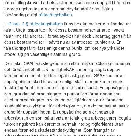
förhandlingskravet i arbetstvistlagen skall anses uppfyllt i fråga om
turordningsbrottet, om andrahandsyrkandet är en tillåten
taleändring enligt
rättegångsbalken
.
I
13 kap. 3 § rättegångsbalken
finns bestämmelser om ändring av
talan. Utgångspunkten för dessa bestämmelser är att en väckt
talan inte får ändras. I första stycket har dock undantag gjorts från
dessa bestämmelser i, såvitt nu är av intresse, punkten 3. En
taleändring får tillåtas enligt denna punkt, om det nya yrkandet
stöder sig på väsentligen samma grund.
Den talan SKAF väckte genom sin stämningsansökan grundas på
det förhållandet att L.N., enligt SKAF:s mening, sagts upp av
kommunen utan att det förelegat saklig grund. SKAF menar att
uppsägningen skedde av personliga skäl, medan kommunens
inställning är att den hade sin grund i arbetsbrist. En uppsägning
som grundas på arbetstagarens personliga förhållanden kan
alltefter arbetstagarens yrkande ogiltigförklaras eller föranleda
skadeståndsskyldighet för arbetsgivaren, om denne saknat saklig
grund för uppsägningen. En uppsägning som grundas på
arbetsbrist men som så till vida är felaktig att arbetsgivaren begått
turordningsbrott kan däremot normalt inte ogiltigförklaras utan
endast föranleda skadeståndsskyldighet. Som framgår av