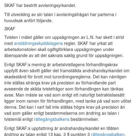
SKAF har bestritt avvisningsyrkandet.
Till utveckling av sin talan i avvisningsfrågan har parterna i
huvudsak anfört följande.
SKAF
Tvisten i målet gäller om uppsägningen av L.N. har skett i strid
med
anställningsskyddslagens
regler. SKAF har yrkat att
arbetsdomstolen skall ogiltigförklara uppsägningen under
åberopande av att det saknats saklig grund för uppsägningen.
Enligt SKAF:s mening är arbetstvistlagens förhandlingskrav
uppfyllt även såvitt gäller det framställda andrahandsyrkandet om
skadestånd för brott mot turordningsreglerna. Det kan nämligen
inte ställas stränga krav på precision av förhandlande part
avseende de skilda tvistefrågor som förhandlingen kan tänkas
avse. Man måste se vad som enligt ett naturligt betraktelsesätt
ligger inom ramen för förhandlingen, med tanke på vad som utlöst
denna. Det kan i vart fall inte ställas högre krav på precision än
vad som gäller enligt bestämmelserna om ändring av talan i
tvistemål enligt
rättegångsbalkens
bestämmelser.
Enligt SKAF:s uppfattning är andrahandsyrkandet en tillåten
ändring av talan enligt 13 kap. 3 § punkten 3
rättegångsbalken
.