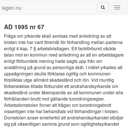
lagen.nu
Toggl
naviga
AD 1995 nr 67
Fråga om yrkande skall avvisas med anledning av att
tvisten inte har varit föremål för förhandling mellan parterna
enligt 4 kap. 7 § arbetstvistlagen. Ett fackförbund väckte
talan mot en kommun med anledning av att en arbetstagare
enligt förbundets mening hade sagts upp från sin
anställning på grund av personliga skäl. I målet yrkades att
uppsägningen skulle förklaras ogiltig och kommunen
förpliktas utge allmänt skadestånd och lön. Vid muntlig
förberedelse tillade förbundet ett andrahandsyrkande om
skadestånd under åberopande av att kommunen under alla
förhållanden brutit mot gällande turordningsregler.
Arbetsdomstolen finner att frågan om turordningsbrott
visserligen inte har behandlats vid förhandlingar i tvisten.
Domstolen anser emellertid att andrahandsyrkandet stödjer
sig på väsentligen samma grund som ogiltighetsyrkandet