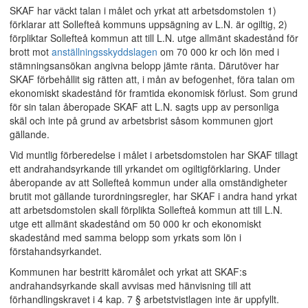
SKAF har väckt talan i målet och yrkat att arbetsdomstolen 1)
förklarar att Sollefteå kommuns uppsägning av L.N. är ogiltig, 2)
förpliktar Sollefteå kommun att till L.N. utge allmänt skadestånd för
brott mot
anställningsskyddslagen
om 70 000 kr och lön med i
stämningsansökan angivna belopp jämte ränta. Därutöver har
SKAF förbehållit sig rätten att, i mån av befogenhet, föra talan om
ekonomiskt skadestånd för framtida ekonomisk förlust. Som grund
för sin talan åberopade SKAF att L.N. sagts upp av personliga
skäl och inte på grund av arbetsbrist såsom kommunen gjort
gällande.
Vid muntlig förberedelse i målet i arbetsdomstolen har SKAF tillagt
ett andrahandsyrkande till yrkandet om ogiltigförklaring. Under
åberopande av att Sollefteå kommun under alla omständigheter
brutit mot gällande turordningsregler, har SKAF i andra hand yrkat
att arbetsdomstolen skall förplikta Sollefteå kommun att till L.N.
utge ett allmänt skadestånd om 50 000 kr och ekonomiskt
skadestånd med samma belopp som yrkats som lön i
förstahandsyrkandet.
Kommunen har bestritt käromålet och yrkat att SKAF:s
andrahandsyrkande skall avvisas med hänvisning till att
förhandlingskravet i 4 kap. 7 § arbetstvistlagen inte är uppfyllt.