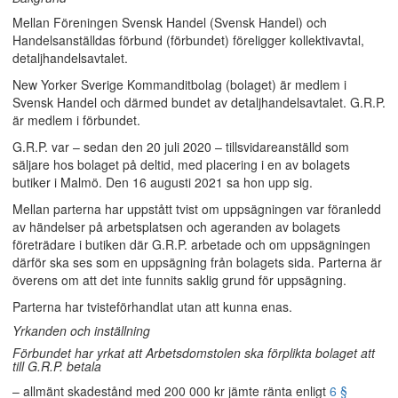
Mellan Föreningen Svensk Handel (Svensk Handel) och
Handelsanställdas förbund (förbundet) föreligger kollektivavtal,
detaljhandelsavtalet.
New Yorker Sverige Kommanditbolag (bolaget) är medlem i
Svensk Handel och därmed bundet av detaljhandelsavtalet. G.R.P.
är medlem i förbundet.
G.R.P. var – sedan den 20 juli 2020 – tillsvidareanställd som
säljare hos bolaget på deltid, med placering i en av bolagets
butiker i Malmö. Den 16 augusti 2021 sa hon upp sig.
Mellan parterna har uppstått tvist om uppsägningen var föranledd
av händelser på arbetsplatsen och ageranden av bolagets
företrädare i butiken där G.R.P. arbetade och om uppsägningen
därför ska ses som en uppsägning från bolagets sida. Parterna är
överens om att det inte funnits saklig grund för uppsägning.
Parterna har tvisteförhandlat utan att kunna enas.
Yrkanden och inställning
Förbundet har yrkat att Arbetsdomstolen ska förplikta bolaget att
till G.R.P. betala
– allmänt skadestånd med 200 000 kr jämte ränta enligt
6 §