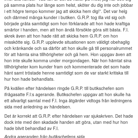
på samma plats hur länge som helst, sköter du dig inte och jobbar
i ett högre tempo kommer jag att skicka hem dig!”. Det var helg
och därmed många kunder i butiken. G.R.P. tog illa vid sig och
började gråta samtidigt som hon förklarade att hon hade kraftiga
smärtor i handen, men att hon ändå försökte göra sitt bästa. F.I.
skrek även att hon hade rätt att skicka hem G.R.P. om hon
misskötte sig. G.R.P. upplevde situationen som väldigt obehaglig
och kränkande och sa därför att hon skulle gå till personalrummet
för att hämta sina tillhörigheter och gå hem. Hon uppgav även att
hon inte skulle komma under morgondagen. När hon hämtat sina
tillhörigheter kom kunder fram och kommenterade det som hade
hänt samt tröstade henne samtidigt som de var starkt kritiska till
hur hon hade behandlats.
På kvällen efter händelsen ringde G.R.P. till butikschefen som
ifrågasatte F.I:s agerande. Butikschefen uppgav att hon skulle ha
ett allvarligt samtal med F.I. Inga åtgärder vidtogs från ledningens
sida med anledning av händelsen.
Det är korrekt att G.R.P. efter händelsen var sjukskriven. Det hade
dock inte med den skadade handen att göra, utan med hur hon
hade blivit behandlad av F.I.
Andra ageranden från butikschefens sida