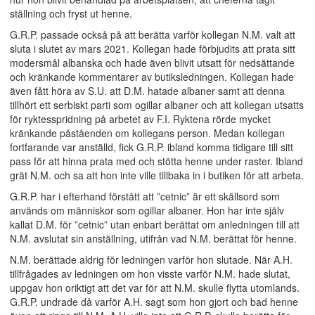
ställning och fryst ut henne.
G.R.P. passade också på att berätta varför kollegan N.M. valt att
sluta i slutet av mars 2021. Kollegan hade förbjudits att prata sitt
modersmål albanska och hade även blivit utsatt för nedsättande
och kränkande kommentarer av butiksledningen. Kollegan hade
även fått höra av S.U. att D.M. hatade albaner samt att denna
tillhört ett serbiskt parti som ogillar albaner och att kollegan utsatts
för ryktesspridning på arbetet av F.I. Ryktena rörde mycket
kränkande påståenden om kollegans person. Medan kollegan
fortfarande var anställd, fick G.R.P. ibland komma tidigare till sitt
pass för att hinna prata med och stötta henne under raster. Ibland
grät N.M. och sa att hon inte ville tillbaka in i butiken för att arbeta.
G.R.P. har i efterhand förstått att ”cetnic” är ett skällsord som
används om människor som ogillar albaner. Hon har inte själv
kallat D.M. för ”cetnic” utan enbart berättat om anledningen till att
N.M. avslutat sin anställning, utifrån vad N.M. berättat för henne.
N.M. berättade aldrig för ledningen varför hon slutade. När A.H.
tillfrågades av ledningen om hon visste varför N.M. hade slutat,
uppgav hon oriktigt att det var för att N.M. skulle flytta utomlands.
G.R.P. undrade då varför A.H. sagt som hon gjort och bad henne