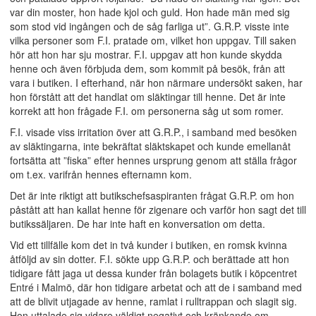
var din moster, hon hade kjol och guld. Hon hade män med sig
som stod vid ingången och de såg farliga ut”. G.R.P. visste inte
vilka personer som F.I. pratade om, vilket hon uppgav. Till saken
hör att hon har sju mostrar. F.I. uppgav att hon kunde skydda
henne och även förbjuda dem, som kommit på besök, från att
vara i butiken. I efterhand, när hon närmare undersökt saken, har
hon förstått att det handlat om släktingar till henne. Det är inte
korrekt att hon frågade F.I. om personerna såg ut som romer.
F.I. visade viss irritation över att G.R.P., i samband med besöken
av släktingarna, inte bekräftat släktskapet och kunde emellanåt
fortsätta att ”fiska” efter hennes ursprung genom att ställa frågor
om t.ex. varifrån hennes efternamn kom.
Det är inte riktigt att butikschefsaspiranten frågat G.R.P. om hon
påstått att han kallat henne för zigenare och varför hon sagt det till
butikssäljaren. De har inte haft en konversation om detta.
Vid ett tillfälle kom det in två kunder i butiken, en romsk kvinna
åtföljd av sin dotter. F.I. sökte upp G.R.P. och berättade att hon
tidigare fått jaga ut dessa kunder från bolagets butik i köpcentret
Entré i Malmö, där hon tidigare arbetat och att de i samband med
att de blivit utjagade av henne, ramlat i rulltrappan och slagit sig.
Hon uttalade sig vidare väldigt negativt och kränkande om