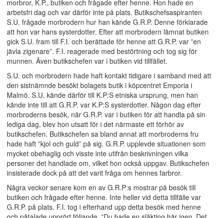
morbror, K.P., butiken och frågade efter henne. Hon hade en
arbetsfri dag och var därför inte på plats. Butikschefsaspiranten
S.U. frågade morbrodern hur han kände G.R.P. Denne förklarade
att hon var hans systerdotter. Efter att morbrodern lämnat butiken
gick S.U. fram till F.I. och berättade för henne att G.R.P. var ”en
jävla zigenare”. F.I. reagerade med bestörtning och tog sig för
munnen. Även butikschefen var i butiken vid tillfället.
S.U. och morbrodern hade haft kontakt tidigare i samband med att
den sistnämnde besökt bolagets butik i köpcentret Emporia i
Malmö. S.U. kände därför till K.P:S etniska ursprung, men han
kände inte till att G.R.P. var K.P:S systerdotter. Någon dag efter
morbroderns besök, när G.R.P. var i butiken för att handla på sin
lediga dag, blev hon utsatt för i det närmaste ett förhör av
butikschefen. Butikschefen sa bland annat att morbroderns fru
hade haft ”kjol och guld” på sig. G.R.P. upplevde situationen som
mycket obehaglig och visste inte utifrån beskrivningen vilka
personer det handlade om, vilket hon också uppgav. Butikschefen
insisterade dock på att det varit fråga om hennes farbror.
Några veckor senare kom en av G.R.P:s mostrar på besök till
butiken och frågade efter henne. Inte heller vid detta tillfälle var
G.R.P. på plats. F.I. tog i efterhand upp detta besök med henne
och påtalade upprört följande. ”Du hade en släkting här igen. Det