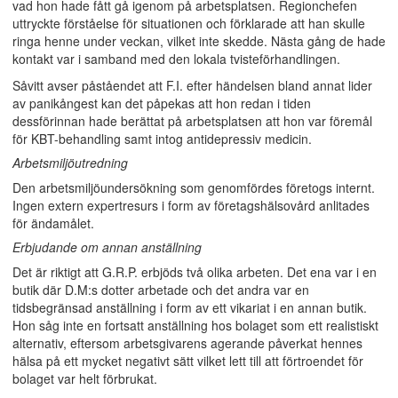
vad hon hade fått gå igenom på arbetsplatsen. Regionchefen
uttryckte förståelse för situationen och förklarade att han skulle
ringa henne under veckan, vilket inte skedde. Nästa gång de hade
kontakt var i samband med den lokala tvisteförhandlingen.
Såvitt avser påståendet att F.I. efter händelsen bland annat lider
av panikångest kan det påpekas att hon redan i tiden
dessförinnan hade berättat på arbetsplatsen att hon var föremål
för KBT-behandling samt intog antidepressiv medicin.
Arbetsmiljöutredning
Den arbetsmiljöundersökning som genomfördes företogs internt.
Ingen extern expertresurs i form av företagshälsovård anlitades
för ändamålet.
Erbjudande om annan anställning
Det är riktigt att G.R.P. erbjöds två olika arbeten. Det ena var i en
butik där D.M:s dotter arbetade och det andra var en
tidsbegränsad anställning i form av ett vikariat i en annan butik.
Hon såg inte en fortsatt anställning hos bolaget som ett realistiskt
alternativ, eftersom arbetsgivarens agerande påverkat hennes
hälsa på ett mycket negativt sätt vilket lett till att förtroendet för
bolaget var helt förbrukat.