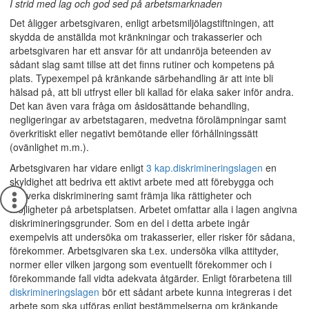
I strid med lag och god sed på arbetsmarknaden
Det åligger arbetsgivaren, enligt arbetsmiljölagstiftningen, att
skydda de anställda mot kränkningar och trakasserier och
arbetsgivaren har ett ansvar för att undanröja beteenden av
sådant slag samt tillse att det finns rutiner och kompetens på
plats. Typexempel på kränkande särbehandling är att inte bli
hälsad på, att bli utfryst eller bli kallad för elaka saker inför andra.
Det kan även vara fråga om åsidosättande behandling,
negligeringar av arbetstagaren, medvetna förolämpningar samt
överkritiskt eller negativt bemötande eller förhållningssätt
(ovänlighet m.m.).
Arbetsgivaren har vidare enligt
3 kap.
diskrimineringslagen
en
skyldighet att bedriva ett aktivt arbete med att förebygga och
motverka diskriminering samt främja lika rättigheter och
möjligheter på arbetsplatsen. Arbetet omfattar alla i lagen angivna
diskrimineringsgrunder. Som en del i detta arbete ingår
exempelvis att undersöka om trakasserier, eller risker för sådana,
förekommer. Arbetsgivaren ska t.ex. undersöka vilka attityder,
normer eller vilken jargong som eventuellt förekommer och i
förekommande fall vidta adekvata åtgärder. Enligt förarbetena till
diskrimineringslagen
bör ett sådant arbete kunna integreras i det
arbete som ska utföras enligt bestämmelserna om kränkande