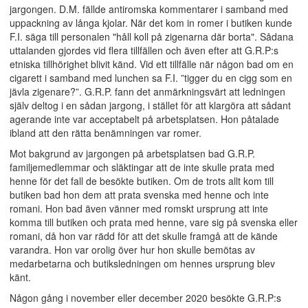
jargongen. D.M. fällde antiromska kommentarer i samband med
uppackning av långa kjolar. När det kom in romer i butiken kunde
F.I. säga till personalen "håll koll på zigenarna där borta". Sådana
uttalanden gjordes vid flera tillfällen och även efter att G.R.P:s
etniska tillhörighet blivit känd. Vid ett tillfälle när någon bad om en
cigarett i samband med lunchen sa F.I. ”tigger du en cigg som en
jävla zigenare?”. G.R.P. fann det anmärkningsvärt att ledningen
själv deltog i en sådan jargong, i stället för att klargöra att sådant
agerande inte var acceptabelt på arbetsplatsen. Hon påtalade
ibland att den rätta benämningen var romer.
Mot bakgrund av jargongen på arbetsplatsen bad G.R.P.
familjemedlemmar och släktingar att de inte skulle prata med
henne för det fall de besökte butiken. Om de trots allt kom till
butiken bad hon dem att prata svenska med henne och inte
romani. Hon bad även vänner med romskt ursprung att inte
komma till butiken och prata med henne, vare sig på svenska eller
romani, då hon var rädd för att det skulle framgå att de kände
varandra. Hon var orolig över hur hon skulle bemötas av
medarbetarna och butiksledningen om hennes ursprung blev
känt.
Någon gång i november eller december 2020 besökte G.R.P:s