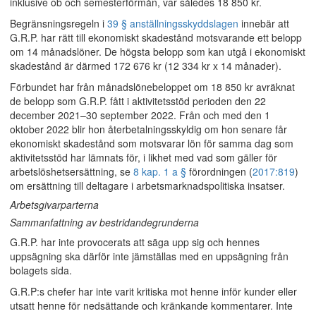
inklusive ob och semesterförmån, var således 18 850 kr.
Begränsningsregeln i
39 § anställningsskyddslagen
innebär att
G.R.P. har rätt till ekonomiskt skadestånd motsvarande ett belopp
om 14 månadslöner. De högsta belopp som kan utgå i ekonomiskt
skadestånd är därmed 172 676 kr (12 334 kr x 14 månader).
Förbundet har från månadslönebeloppet om 18 850 kr avräknat
de belopp som G.R.P. fått i aktivitetsstöd perioden den 22
december 2021–30 september 2022. Från och med den 1
oktober 2022 blir hon återbetalningsskyldig om hon senare får
ekonomiskt skadestånd som motsvarar lön för samma dag som
aktivitetsstöd har lämnats för, i likhet med vad som gäller för
arbetslöshetsersättning, se
8 kap. 1 a §
förordningen (
2017:819
)
om ersättning till deltagare i arbetsmarknadspolitiska insatser.
Arbetsgivarparterna
Sammanfattning av bestridandegrunderna
G.R.P. har inte provocerats att säga upp sig och hennes
uppsägning ska därför inte jämställas med en uppsägning från
bolagets sida.
G.R.P:s chefer har inte varit kritiska mot henne inför kunder eller
utsatt henne för nedsättande och kränkande kommentarer. Inte