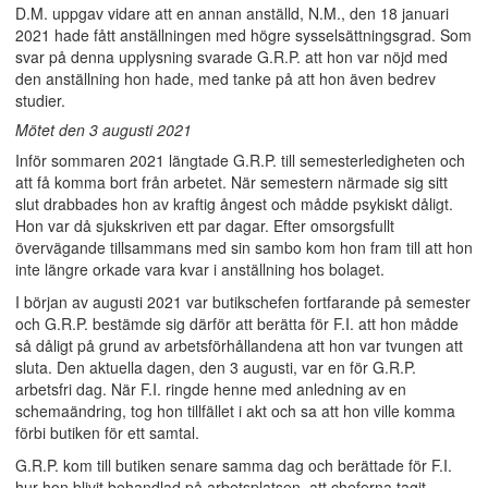
D.M. uppgav vidare att en annan anställd, N.M., den 18 januari
2021 hade fått anställningen med högre sysselsättningsgrad. Som
svar på denna upplysning svarade G.R.P. att hon var nöjd med
den anställning hon hade, med tanke på att hon även bedrev
studier.
Mötet den 3 augusti 2021
Inför sommaren 2021 längtade G.R.P. till semesterledigheten och
att få komma bort från arbetet. När semestern närmade sig sitt
slut drabbades hon av kraftig ångest och mådde psykiskt dåligt.
Hon var då sjukskriven ett par dagar. Efter omsorgsfullt
övervägande tillsammans med sin sambo kom hon fram till att hon
inte längre orkade vara kvar i anställning hos bolaget.
I början av augusti 2021 var butikschefen fortfarande på semester
och G.R.P. bestämde sig därför att berätta för F.I. att hon mådde
så dåligt på grund av arbetsförhållandena att hon var tvungen att
sluta. Den aktuella dagen, den 3 augusti, var en för G.R.P.
arbetsfri dag. När F.I. ringde henne med anledning av en
schemaändring, tog hon tillfället i akt och sa att hon ville komma
förbi butiken för ett samtal.
G.R.P. kom till butiken senare samma dag och berättade för F.I.
hur hon blivit behandlad på arbetsplatsen, att cheferna tagit