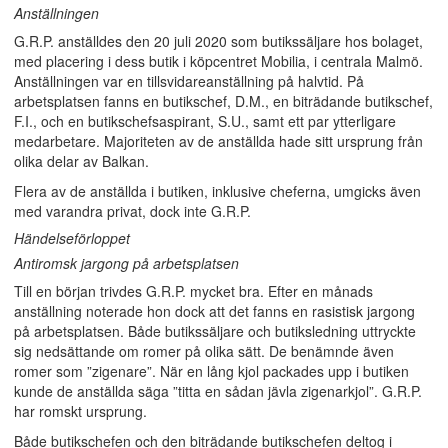
Anställningen
G.R.P. anställdes den 20 juli 2020 som butikssäljare hos bolaget,
med placering i dess butik i köpcentret Mobilia, i centrala Malmö.
Anställningen var en tillsvidareanställning på halvtid. På
arbetsplatsen fanns en butikschef, D.M., en biträdande butikschef,
F.I., och en butikschefsaspirant, S.U., samt ett par ytterligare
medarbetare. Majoriteten av de anställda hade sitt ursprung från
olika delar av Balkan.
Flera av de anställda i butiken, inklusive cheferna, umgicks även
med varandra privat, dock inte G.R.P.
Händelseförloppet
Antiromsk jargong på arbetsplatsen
Till en början trivdes G.R.P. mycket bra. Efter en månads
anställning noterade hon dock att det fanns en rasistisk jargong
på arbetsplatsen. Både butikssäljare och butiksledning uttryckte
sig nedsättande om romer på olika sätt. De benämnde även
romer som ”zigenare”. När en lång kjol packades upp i butiken
kunde de anställda säga ”titta en sådan jävla zigenarkjol”. G.R.P.
har romskt ursprung.
Både butikschefen och den biträdande butikschefen deltog i