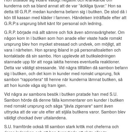
kunderna och sa bland annat att de var ”äckliga tjuvar.” Hon sa
detta till G.R.P. medan kunderna befann sig i butiken. De stod då i
kön till kassan med kläder i famnen. Händelsen inträffade efter att
G.R.P:s ursprung blivit känt för personal och ledning.
G.R.P. började må allt sämre och fick även sömnsvårigheter. Om
någon kom in i butiken som hon anade eller visste hade romskt
ursprung blev hon mycket stressad och undvek, om möjligt, att
vara i närheten. Hon sprang ibland in på personaltoaletten och
kontaktade då sin sambo. Hon upplevde att butiksledningen
stannade upp för att noga iaktta hennes eventuella reaktioner.
Detta var väldigt stressande. Vid några tillfällen då sambon befann
sig i butiken, och det kom in kunder med romskt ursprung, fick
sambon "rapportera" till henne när kunderna lämnat butiken, så
att hon kunde våga sig fram igen.
Vid några av sambons besök i butiken pratade han med S.U.
Sambon hörde då denne fälla kommentarer om kunder i butiken
med romskt ursprung och säga "jävla zigenare" samt även
uttrycka att de var ute efter att stjäla butikens varor. Sambon blev
väldigt chockad över uttalandena.
S.U. framförde också till sambon stark kritik mot cheferna och