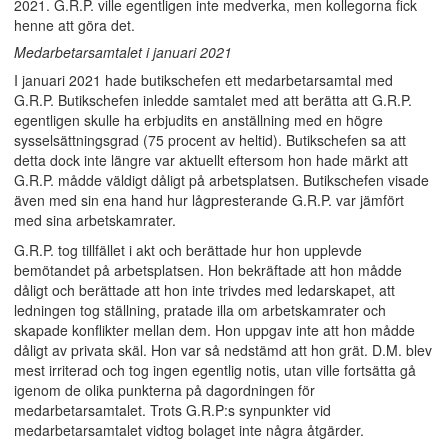
2021. G.R.P. ville egentligen inte medverka, men kollegorna fick
henne att göra det.
Medarbetarsamtalet i januari 2021
I januari 2021 hade butikschefen ett medarbetarsamtal med
G.R.P. Butikschefen inledde samtalet med att berätta att G.R.P.
egentligen skulle ha erbjudits en anställning med en högre
sysselsättningsgrad (75 procent av heltid). Butikschefen sa att
detta dock inte längre var aktuellt eftersom hon hade märkt att
G.R.P. mådde väldigt dåligt på arbetsplatsen. Butikschefen visade
även med sin ena hand hur lågpresterande G.R.P. var jämfört
med sina arbetskamrater.
G.R.P. tog tillfället i akt och berättade hur hon upplevde
bemötandet på arbetsplatsen. Hon bekräftade att hon mådde
dåligt och berättade att hon inte trivdes med ledarskapet, att
ledningen tog ställning, pratade illa om arbetskamrater och
skapade konflikter mellan dem. Hon uppgav inte att hon mådde
dåligt av privata skäl. Hon var så nedstämd att hon grät. D.M. blev
mest irriterad och tog ingen egentlig notis, utan ville fortsätta gå
igenom de olika punkterna på dagordningen för
medarbetarsamtalet. Trots G.R.P:s synpunkter vid
medarbetarsamtalet vidtog bolaget inte några åtgärder.