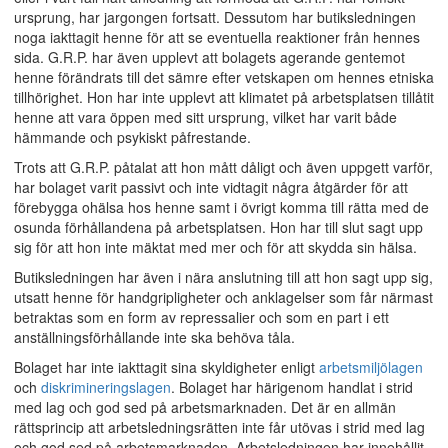
ursprung, har jargongen fortsatt. Dessutom har butiksledningen
noga iakttagit henne för att se eventuella reaktioner från hennes
sida. G.R.P. har även upplevt att bolagets agerande gentemot
henne förändrats till det sämre efter vetskapen om hennes etniska
tillhörighet. Hon har inte upplevt att klimatet på arbetsplatsen tillåtit
henne att vara öppen med sitt ursprung, vilket har varit både
hämmande och psykiskt påfrestande.
Trots att G.R.P. påtalat att hon mått dåligt och även uppgett varför,
har bolaget varit passivt och inte vidtagit några åtgärder för att
förebygga ohälsa hos henne samt i övrigt komma till rätta med de
osunda förhållandena på arbetsplatsen. Hon har till slut sagt upp
sig för att hon inte mäktat med mer och för att skydda sin hälsa.
Butiksledningen har även i nära anslutning till att hon sagt upp sig,
utsatt henne för handgripligheter och anklagelser som får närmast
betraktas som en form av repressalier och som en part i ett
anställningsförhållande inte ska behöva tåla.
Bolaget har inte iakttagit sina skyldigheter enligt
arbetsmiljölagen
och
diskrimineringslagen
. Bolaget har härigenom handlat i strid
med lag och god sed på arbetsmarknaden. Det är en allmän
rättsprincip att arbetsledningsrätten inte får utövas i strid med lag
och god sed på arbetsmarknaden. Arbetsledningen har innehållit