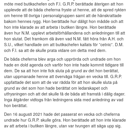
möte med butikschefen och F.I. G.R.P. berättade återigen att hon
upplevde att de båda cheferna fryste ut henne, att de spred rykten
om henne till övriga i personalgruppen samt att de hånskrattade
bakom hennes rygg. Hon berättade hur dåligt hon mådde och att
hon inte klarade av att arbeta i butiken längre. Hon berättade
även hur N.M. upplevt arbetsförhållandena och anledningen till att
hon slutat. Det framkom då även vad N.M. fått höra från A.H. och
S.U., vilket handlade om att butikschefen kallats för ”cetnic”. D.M.
och F.I. sa att de skulle prata vidare om detta med dem.
De båda cheferna blev arga och upprörda och undrade om hon
hade en dold agenda och varför hon inte hade kommit tidigare till
dem. De sa att hon inte fick sluta på grund av det hon berättat,
utan uppmanade henne att överväga frågan en vecka till. G.R.P.
uppfattade det som att de var rädda för att hon skulle sluta på
grund av det som hon hade berättat om ledarskapet och
utfrysningen och att det skulle få de båda att framstå i dålig dager.
Inga åtgärder vidtogs från ledningens sida med anledning av vad
hon berättat.
Den 16 augusti 2021 hade det passerat en vecka och cheferna
undrade hur G.R.P. skulle göra. Hon berättade att hon inte klarade
av att arbeta i butiken längre, utan var tvungen att säga upp sig.