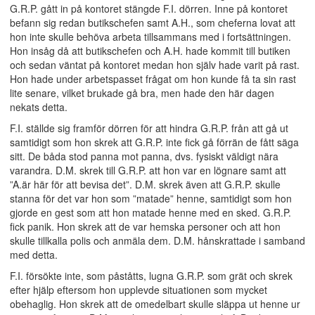
G.R.P. gått in på kontoret stängde F.I. dörren. Inne på kontoret
befann sig redan butikschefen samt A.H., som cheferna lovat att
hon inte skulle behöva arbeta tillsammans med i fortsättningen.
Hon insåg då att butikschefen och A.H. hade kommit till butiken
och sedan väntat på kontoret medan hon själv hade varit på rast.
Hon hade under arbetspasset frågat om hon kunde få ta sin rast
lite senare, vilket brukade gå bra, men hade den här dagen
nekats detta.
F.I. ställde sig framför dörren för att hindra G.R.P. från att gå ut
samtidigt som hon skrek att G.R.P. inte fick gå förrän de fått säga
sitt. De båda stod panna mot panna, dvs. fysiskt väldigt nära
varandra. D.M. skrek till G.R.P. att hon var en lögnare samt att
”A.är här för att bevisa det”. D.M. skrek även att G.R.P. skulle
stanna för det var hon som ”matade” henne, samtidigt som hon
gjorde en gest som att hon matade henne med en sked. G.R.P.
fick panik. Hon skrek att de var hemska personer och att hon
skulle tillkalla polis och anmäla dem. D.M. hånskrattade i samband
med detta.
F.I. försökte inte, som påståtts, lugna G.R.P. som grät och skrek
efter hjälp eftersom hon upplevde situationen som mycket
obehaglig. Hon skrek att de omedelbart skulle släppa ut henne ur