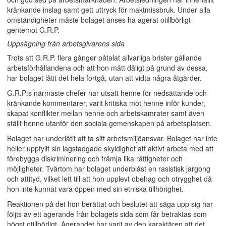
kränkande inslag samt gett uttryck för maktmissbruk. Under alla
omständigheter måste bolaget anses ha agerat otillbörligt
gentemot G.R.P.
Uppsägning från arbetsgivarens sida
Trots att G.R.P. flera gånger påtalat allvarliga brister gällande
arbetsförhållandena och att hon mått dåligt på grund av dessa,
har bolaget låtit det hela fortgå, utan att vidta några åtgärder.
G.R.P:s närmaste chefer har utsatt henne för nedsättande och
kränkande kommentarer, varit kritiska mot henne inför kunder,
skapat konflikter mellan henne och arbetskamrater samt även
ställt henne utanför den sociala gemenskapen på arbetsplatsen.
Bolaget har underlåtit att ta sitt arbetsmiljöansvar. Bolaget har inte
heller uppfyllt sin lagstadgade skyldighet att aktivt arbeta med att
förebygga diskriminering och främja lika rättigheter och
möjligheter. Tvärtom har bolaget underblåst en rasistisk jargong
och attityd, vilket lett till att hon upplevt obehag och otrygghet då
hon inte kunnat vara öppen med sin etniska tillhörighet.
Reaktionen på det hon berättat och beslutet att säga upp sig har
följts av ett agerande från bolagets sida som får betraktas som
högst otillbörligt. Agerandet har varit av den karaktären att det