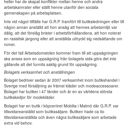
heller har de skapat konflikter mellan henne och andra
arbetskamrater eller ställt henne utanför den sociala
gemenskapen på arbetsplatsen.
Inte vid något tillfälle har G.R.P. framfört till butiksledningen eller till
någon annan anställd att hon ansåg att hennes arbetsmiljö var
dålig, att det förelåg brister i arbetsförhållandena, att hon noterat
en rasistisk jargong eller att anställda uttryckt sig nedsättande om
romer.
För det fall Arbetsdomstolen kommer fram till att uppsägningen
ska anses som en uppsägning från bolagets sida görs det inte
gällande att det funnits saklig grund för uppsägning.
Bolagets verksamhet och anställningen
Bolaget bedriver sedan år 2007 verksamhet inom butikshandel i
Sverige med försäljning av främst kläder och modeaccessoarer.
Bolaget har butiker i 47 länder och är en av världens största
butikskedjor för modekläder.
Bolaget har en butik i köpcentret Mobilia i Malmö där G.R.P. var
tillsvidareanställd som butikssäljare. Butiken hade ca tio
tillsvidareanställda och även några butikssäljare som arbetade
extra vid behov.