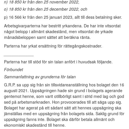
n) 18 850 kr från den 25 november 2022,
o) 18 850 kr från den 25 december 2022, och
p) 16 566 kr från den 25 januari 2023, allt till dess betalning sker.
Arbetsgivarparterna har bestritt yrkandena. De har inte vitsordat
något belopp i allmänt skadestånd, men vitsordat de yrkade
månadsbeloppen samt sättet att beräkna ränta.
Parterna har yrkat ersättning för rättegångskostnader.
_____________
Parterna har till stöd för sin talan anfört i huvudsak följande.
Förbundet
Sammanfattning av grunderna för talan
G.R.P. sa upp sig från sin tillsvidareanställning hos bolaget den 16
augusti 2021. Uppsägningen hade sin grund i bolagets agerande
gentemot henne, som varit otillbörligt samt i strid med lag och god
sed på arbetsmarknaden. Hon provocerades till att säga upp sig.
Bolaget har agerat på ett sådant sätt att hennes uppsägning ska
jämställas med en uppsägning från bolagets sida. Saklig grund för
uppsägning fanns inte. Bolaget ska därför betala allmänt och
ekonomiskt skadestånd till henne.