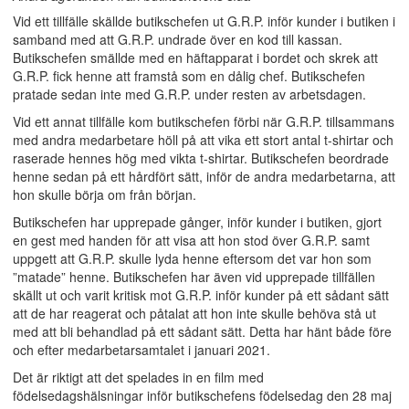
Vid ett tillfälle skällde butikschefen ut G.R.P. inför kunder i butiken i
samband med att G.R.P. undrade över en kod till kassan.
Butikschefen smällde med en häftapparat i bordet och skrek att
G.R.P. fick henne att framstå som en dålig chef. Butikschefen
pratade sedan inte med G.R.P. under resten av arbetsdagen.
Vid ett annat tillfälle kom butikschefen förbi när G.R.P. tillsammans
med andra medarbetare höll på att vika ett stort antal t-shirtar och
raserade hennes hög med vikta t-shirtar. Butikschefen beordrade
henne sedan på ett hårdfört sätt, inför de andra medarbetarna, att
hon skulle börja om från början.
Butikschefen har upprepade gånger, inför kunder i butiken, gjort
en gest med handen för att visa att hon stod över G.R.P. samt
uppgett att G.R.P. skulle lyda henne eftersom det var hon som
”matade” henne. Butikschefen har även vid upprepade tillfällen
skällt ut och varit kritisk mot G.R.P. inför kunder på ett sådant sätt
att de har reagerat och påtalat att hon inte skulle behöva stå ut
med att bli behandlad på ett sådant sätt. Detta har hänt både före
och efter medarbetarsamtalet i januari 2021.
Det är riktigt att det spelades in en film med
födelsedagshälsningar inför butikschefens födelsedag den 28 maj