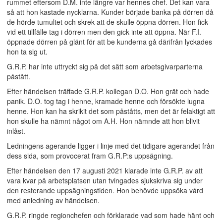
rummet eftersom D.M. inte längre var hennes chef. Det kan vara
så att hon kastade nycklarna. Kunder började banka på dörren då
de hörde tumultet och skrek att de skulle öppna dörren. Hon fick
vid ett tillfälle tag i dörren men den gick inte att öppna. När F.I.
öppnade dörren på glänt för att be kunderna gå därifrån lyckades
hon ta sig ut.
G.R.P. har inte uttryckt sig på det sätt som arbetsgivarparterna
påstått.
Efter händelsen träffade G.R.P. kollegan D.O. Hon grät och hade
panik. D.O. tog tag i henne, kramade henne och försökte lugna
henne. Hon kan ha skrikit det som påståtts, men det är felaktigt att
hon skulle ha nämnt något om A.H. Hon nämnde att hon blivit
inlåst.
Ledningens agerande ligger i linje med det tidigare agerandet från
dess sida, som provocerat fram G.R.P:s uppsägning.
Efter händelsen den 17 augusti 2021 klarade inte G.R.P. av att
vara kvar på arbetsplatsen utan tvingades sjukskriva sig under
den resterande uppsägningstiden. Hon behövde uppsöka vård
med anledning av händelsen.
G.R.P. ringde regionchefen och förklarade vad som hade hänt och