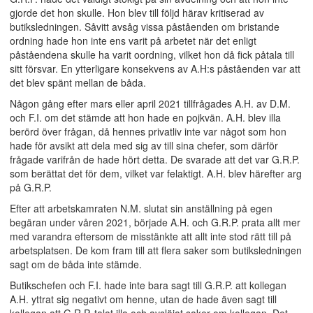
gjorde det hon skulle. Hon blev till följd härav kritiserad av
butiksledningen. Såvitt avsåg vissa påståenden om bristande
ordning hade hon inte ens varit på arbetet när det enligt
påståendena skulle ha varit oordning, vilket hon då fick påtala till
sitt försvar. En ytterligare konsekvens av A.H:s påståenden var att
det blev spänt mellan de båda.
Någon gång efter mars eller april 2021 tillfrågades A.H. av D.M.
och F.I. om det stämde att hon hade en pojkvän. A.H. blev illa
berörd över frågan, då hennes privatliv inte var något som hon
hade för avsikt att dela med sig av till sina chefer, som därför
frågade varifrån de hade hört detta. De svarade att det var G.R.P.
som berättat det för dem, vilket var felaktigt. A.H. blev härefter arg
på G.R.P.
Efter att arbetskamraten N.M. slutat sin anställning på egen
begäran under våren 2021, började A.H. och G.R.P. prata allt mer
med varandra eftersom de misstänkte att allt inte stod rätt till på
arbetsplatsen. De kom fram till att flera saker som butiksledningen
sagt om de båda inte stämde.
Butikschefen och F.I. hade inte bara sagt till G.R.P. att kollegan
A.H. yttrat sig negativt om henne, utan de hade även sagt till