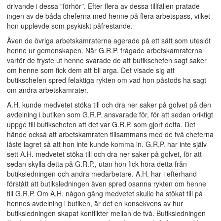
drivande i dessa "förhör". Efter flera av dessa tillfällen pratade
ingen av de båda cheferna med henne på flera arbetspass, vilket
hon upplevde som psykiskt påfrestande.
Även de övriga arbetskamraterna agerade på ett sätt som uteslöt
henne ur gemenskapen. När G.R.P. frågade arbetskamraterna
varför de fryste ut henne svarade de att butikschefen sagt saker
om henne som fick dem att bli arga. Det visade sig att
butikschefen spred felaktiga rykten om vad hon påstods ha sagt
om andra arbetskamrater.
A.H. kunde medvetet stöka till och dra ner saker på golvet på den
avdelning i butiken som G.R.P. ansvarade för, för att sedan oriktigt
uppge till butikschefen att det var G.R.P. som gjort detta. Det
hände också att arbetskamraten tillsammans med de två cheferna
låste lagret så att hon inte kunde komma in. G.R.P. har inte själv
sett A.H. medvetet stöka till och dra ner saker på golvet, för att
sedan skylla detta på G.R.P., utan hon fick höra detta från
butiksledningen och andra medarbetare. A.H. har i efterhand
förstått att butiksledningen även spred osanna rykten om henne
till G.R.P. Om A.H. någon gång medvetet skulle ha stökat till på
hennes avdelning i butiken, är det en konsekvens av hur
butiksledningen skapat konflikter mellan de två. Butiksledningen