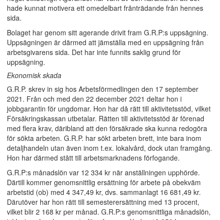
hade kunnat motivera ett omedelbart frånträdande från hennes
sida.
Bolaget har genom sitt agerande drivit fram G.R.P:s uppsägning.
Uppsägningen är därmed att jämställa med en uppsägning från
arbetsgivarens sida. Det har inte funnits saklig grund för
uppsägning.
Ekonomisk skada
G.R.P. skrev in sig hos Arbetsförmedlingen den 17 september
2021. Från och med den 22 december 2021 deltar hon i
jobbgarantin för ungdomar. Hon har då rätt till aktivitetsstöd, vilket
Försäkringskassan utbetalar. Rätten till aktivitetsstöd är förenad
med flera krav, däribland att den försäkrade ska kunna redogöra
för sökta arbeten. G.R.P. har sökt arbeten brett, inte bara inom
detaljhandeln utan även inom t.ex. lokalvård, dock utan framgång.
Hon har därmed stått till arbetsmarknadens förfogande.
G.R.P:s månadslön var 12 334 kr när anställningen upphörde.
Därtill kommer genomsnittlig ersättning för arbete på obekväm
arbetstid (ob) med 4 347,49 kr, dvs. sammanlagt 16 681,49 kr.
Därutöver har hon rätt till semesterersättning med 13 procent,
vilket blir 2 168 kr per månad. G.R.P:s genomsnittliga månadslön,