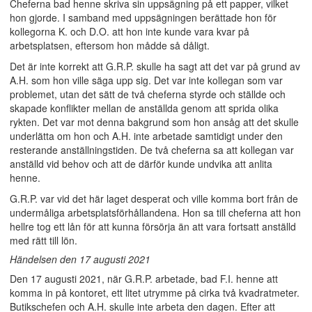
Cheferna bad henne skriva sin uppsägning på ett papper, vilket
hon gjorde. I samband med uppsägningen berättade hon för
kollegorna K. och D.O. att hon inte kunde vara kvar på
arbetsplatsen, eftersom hon mådde så dåligt.
Det är inte korrekt att G.R.P. skulle ha sagt att det var på grund av
A.H. som hon ville säga upp sig. Det var inte kollegan som var
problemet, utan det sätt de två cheferna styrde och ställde och
skapade konflikter mellan de anställda genom att sprida olika
rykten. Det var mot denna bakgrund som hon ansåg att det skulle
underlätta om hon och A.H. inte arbetade samtidigt under den
resterande anställningstiden. De två cheferna sa att kollegan var
anställd vid behov och att de därför kunde undvika att anlita
henne.
G.R.P. var vid det här laget desperat och ville komma bort från de
undermåliga arbetsplatsförhållandena. Hon sa till cheferna att hon
hellre tog ett lån för att kunna försörja än att vara fortsatt anställd
med rätt till lön.
Händelsen den 17 augusti 2021
Den 17 augusti 2021, när G.R.P. arbetade, bad F.I. henne att
komma in på kontoret, ett litet utrymme på cirka två kvadratmeter.
Butikschefen och A.H. skulle inte arbeta den dagen. Efter att