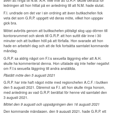
även att ringa till N.M. A.H. ville inte att G.R.P. skulle berätta för
ledningen att hon hittat på en anledning till att N.M. hade slutat.
F.I. undrade om det var i sin ordning att även butikschefen fick
veta det som G.R.P. uppgett vid deras möte, vilket hon uppgav
gick bra.
Mötet avbröts genom att butikschefen plötsligt slog upp dörren till
kontorsrummet och skrek till G.R.P. att hon suttit där inne i 30
minuter och att butiken höll på att förfalla. Hon svarade att hon
hade en arbetsfri dag och att de fick fortsätta samtalet kommande
måndag.
G.R.P. sa aldrig något om F.I:s sexuella läggning eller att A.H.
skulle ha kommenterat denna. Hon uttalade sig inte heller negativt
om F.I:s sexuella läggning till andra anställda.
Påstått möte den 5 augusti 2021
G.R.P. har inte haft något möte med regionchefen A.C.F. i butiken
den 5 augusti 2021. Däremot sa F.I. att hon skulle ringa honom,
med anledning av vad G.R.P. berättat för henne vid samtalet den
3 augusti 2021.
Mötet den 9 augusti och uppsägningen den 16 augusti 2021
Den kommande måndagen, den 9 augusti 2021, hade G.R.P. ett