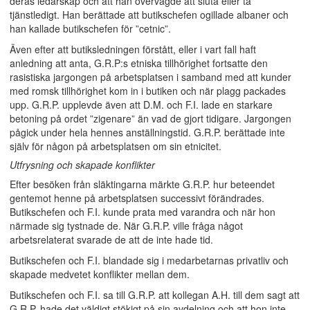
deras ledarskap och att han övervägde att sluta eller ta
tjänstledigt. Han berättade att butikschefen ogillade albaner och
han kallade butikschefen för ”cetnic”.
Även efter att butiksledningen förstått, eller i vart fall haft
anledning att anta, G.R.P:s etniska tillhörighet fortsatte den
rasistiska jargongen på arbetsplatsen i samband med att kunder
med romsk tillhörighet kom in i butiken och när plagg packades
upp. G.R.P. upplevde även att D.M. och F.I. lade en starkare
betoning på ordet ”zigenare” än vad de gjort tidigare. Jargongen
pågick under hela hennes anställningstid. G.R.P. berättade inte
själv för någon på arbetsplatsen om sin etnicitet.
Utfrysning och skapade konflikter
Efter besöken från släktingarna märkte G.R.P. hur beteendet
gentemot henne på arbetsplatsen successivt förändrades.
Butikschefen och F.I. kunde prata med varandra och när hon
närmade sig tystnade de. När G.R.P. ville fråga något
arbetsrelaterat svarade de att de inte hade tid.
Butikschefen och F.I. blandade sig i medarbetarnas privatliv och
skapade medvetet konflikter mellan dem.
Butikschefen och F.I. sa till G.R.P. att kollegan A.H. till dem sagt att
G.R.P. hade det väldigt stökigt på sin avdelning och att hon inte