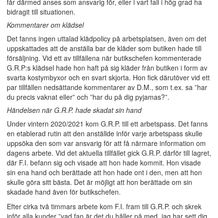
får därmed anses som ansvarig för, eller i vart fall i hög grad ha
bidragit till situationen.
Kommentarer om klädsel
Det fanns ingen uttalad klädpolicy på arbetsplatsen, även om det
uppskattades att de anställa bar de kläder som butiken hade till
försäljning. Vid ett av tillfällena när butikschefen kommenterade
G.R.P:s klädsel hade hon haft på sig kläder från butiken i form av
svarta kostymbyxor och en svart skjorta. Hon fick därutöver vid ett
par tillfällen nedsättande kommentarer av D.M., som t.ex. sa ”har
du precis vaknat eller” och ”har du på dig pyjamas?”.
Händelsen när G.R.P. hade skadat sin hand
Under vintern 2020/2021 kom G.R.P. till ett arbetspass. Det fanns
en etablerad rutin att den anställde inför varje arbetspass skulle
uppsöka den som var ansvarig för att få närmare information om
dagens arbete. Vid det aktuella tillfället gick G.R.P. därför till lagret,
där F.I. befann sig och visade att hon hade kommit. Hon visade
sin ena hand och berättade att hon hade ont i den, men att hon
skulle göra sitt bästa. Det är möjligt att hon berättade om sin
skadade hand även för butikschefen.
Efter cirka två timmars arbete kom F.I. fram till G.R.P. och skrek
inför alla kunder ”vad fan är det du håller på med, jag har sett dig