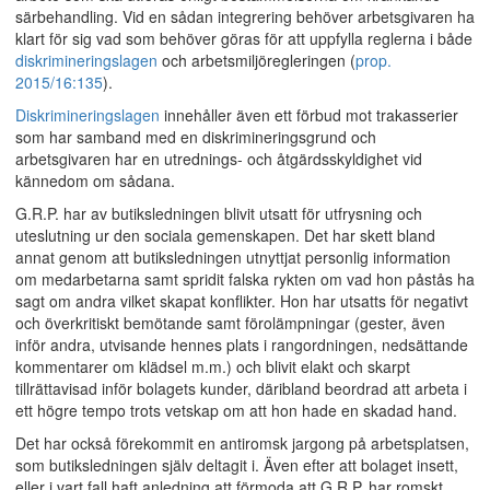
särbehandling. Vid en sådan integrering behöver arbetsgivaren ha
klart för sig vad som behöver göras för att uppfylla reglerna i både
diskrimineringslagen
och arbetsmiljöregleringen (
prop.
2015/16:135
).
Diskrimineringslagen
innehåller även ett förbud mot trakasserier
som har samband med en diskrimineringsgrund och
arbetsgivaren har en utrednings- och åtgärdsskyldighet vid
kännedom om sådana.
G.R.P. har av butiksledningen blivit utsatt för utfrysning och
uteslutning ur den sociala gemenskapen. Det har skett bland
annat genom att butiksledningen utnyttjat personlig information
om medarbetarna samt spridit falska rykten om vad hon påstås ha
sagt om andra vilket skapat konflikter. Hon har utsatts för negativt
och överkritiskt bemötande samt förolämpningar (gester, även
inför andra, utvisande hennes plats i rangordningen, nedsättande
kommentarer om klädsel m.m.) och blivit elakt och skarpt
tillrättavisad inför bolagets kunder, däribland beordrad att arbeta i
ett högre tempo trots vetskap om att hon hade en skadad hand.
Det har också förekommit en antiromsk jargong på arbetsplatsen,
som butiksledningen själv deltagit i. Även efter att bolaget insett,
eller i vart fall haft anledning att förmoda att G.R.P. har romskt