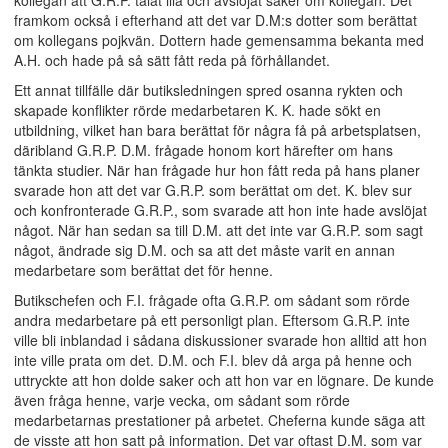
kollegan att G.R.P. talat illa och avslöjat saker om kollegan. Det
framkom också i efterhand att det var D.M:s dotter som berättat
om kollegans pojkvän. Dottern hade gemensamma bekanta med
A.H. och hade på så sätt fått reda på förhållandet.
Ett annat tillfälle där butiksledningen spred osanna rykten och
skapade konflikter rörde medarbetaren K. K. hade sökt en
utbildning, vilket han bara berättat för några få på arbetsplatsen,
däribland G.R.P. D.M. frågade honom kort härefter om hans
tänkta studier. När han frågade hur hon fått reda på hans planer
svarade hon att det var G.R.P. som berättat om det. K. blev sur
och konfronterade G.R.P., som svarade att hon inte hade avslöjat
något. När han sedan sa till D.M. att det inte var G.R.P. som sagt
något, ändrade sig D.M. och sa att det måste varit en annan
medarbetare som berättat det för henne.
Butikschefen och F.I. frågade ofta G.R.P. om sådant som rörde
andra medarbetare på ett personligt plan. Eftersom G.R.P. inte
ville bli inblandad i sådana diskussioner svarade hon alltid att hon
inte ville prata om det. D.M. och F.I. blev då arga på henne och
uttryckte att hon dolde saker och att hon var en lögnare. De kunde
även fråga henne, varje vecka, om sådant som rörde
medarbetarnas prestationer på arbetet. Cheferna kunde säga att
de visste att hon satt på information. Det var oftast D.M. som var