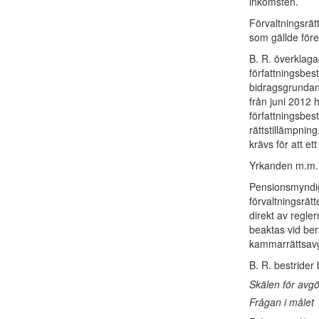
inkomsten.
Förvaltningsrät
som gällde för
B. R. överklaga
författningsbes
bidragsgrundan
från juni 2012 
författningsbes
rättstillämpnin
krävs för att e
Yrkanden m.m.
Pensionsmyndig
förvaltningsrätt
direkt av regle
beaktas vid ber
kammarrättsavgö
B. R. bestrider b
Skälen för avg
Frågan i målet