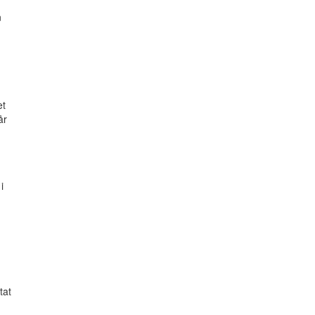
n
et
år
i
tat