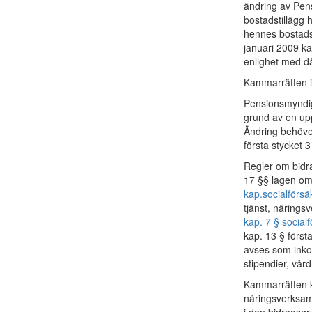
ändring av Pen
bostadstillägg 
hennes bostadst
januari 2009 ka
enlighet med då
Kammarrätten i
Pensionsmyndigh
grund av en upp
Ändring behöver
första stycket
Regler om bidra
17 §§ lagen om 
kap.
socialförsä
tjänst, närings
kap. 7 § social
kap. 13 § först
avses som inko
stipendier, vår
Kammarrätten ka
näringsverksamh