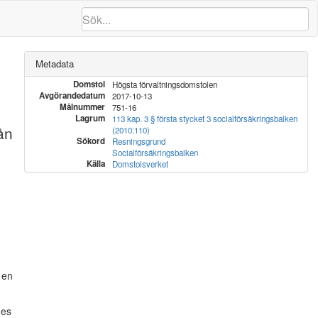
Metadata
Domstol
Högsta förvaltningsdomstolen
Avgörandedatum
2017-10-13
Målnummer
751-16
Lagrum
113 kap. 3 § första stycket 3 socialförsäkringsbalken
ån
(2010:110)
Sökord
Resningsgrund
Socialförsäkringsbalken
Källa
Domstolsverket
 en
des