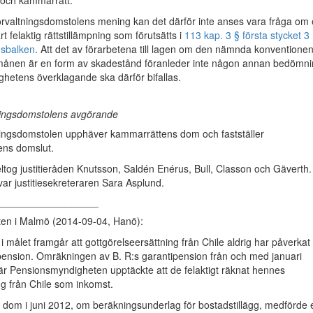
t och kammarrätt.
örvaltningsdomstolens mening kan det därför inte anses vara fråga om
 felaktig rättstillämpning som förutsätts i
113 kap. 3 § första stycket 3
gsbalken
. Att det av förarbetena till lagen om den nämnda konventione
rmånen är en form av skadestånd föranleder inte någon annan bedömni
hetens överklagande ska därför bifallas.
ningsdomstolens avgörande
ningsdomstolen upphäver kammarrättens dom och fastställer
tens domslut.
ltog justitieråden Knutsson, Saldén Enérus, Bull, Classon och Gäverth.
r justitiesekreteraren Sara Asplund.
__________________
tten i Malmö (2014-09-04, Hanö):
i målet framgår att gottgörelseersättning från Chile aldrig har påverkat
pension. Omräkningen av B. R:s garantipension från och med januari
är Pensionsmyndigheten upptäckte att de felaktigt räknat hennes
ng från Chile som inkomst.
dom i juni 2012, om beräkningsunderlag för bostadstillägg, medförde 