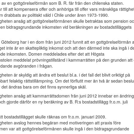
av en gottgörelseförmån som B. R. får från den chilenska staten.
till att kompensera offer och anhöriga till offer vars mänskliga rättighe
om drabbats av politiskt våld i Chile under åren 1973-1990.
heten ansåg att gottgörelseförmånen skulle betraktas som pension o
den bidragsgrundande inkomsten vid beräkningen av bostadstilläggets
Göteborg har i en dom från juni 2012 funnit att en gottgörelseförmån 
get inte är en skattepliktig inkomst och att den därmed inte ska ingå i d
de inkomsten. Domen meddelades efter det att Högsta
stolen meddelat prövningstillstånd i kammarrätten på den grunden att 
dande avgöranden i frågan.
ten är skyldig att ändra ett beslut bl.a. i det fall det blivit oriktigt på
art felaktig rättstillämpning. Om det förflutit mer än två år sedan beslu
det ändras bara om det finns synnerliga skäl.
heten ansåg att kammarrättsdomen från juni 2012 innebar en ändring
och gjorde därför en ny beräkning av B. R:s bostadstillägg fr.o.m. juli
tt bostadstillägget skulle räknas om fr.o.m. januari 2009.
heten avslog hennes begäran med motiveringen att praxis före
en var att gottgörelseförmånen skulle ingå i den bidragsgrundande