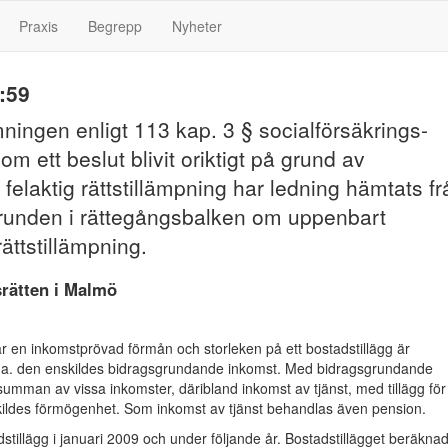
Praxis
Begrepp
Nyheter
:59
ingen enligt 113 kap. 3 § socialförsäkrings-
om ett beslut blivit oriktigt på grund av
felaktig rättstillämpning har ledning hämtats fr
runden i rättegångsbalken om uppenbart
rättstillämpning.
srätten i Malmö
är en inkomstprövad förmån och storleken på ett bostadstillägg är
.a. den enskildes bidragsgrundande inkomst. Med bidragsgrundande
umman av vissa inkomster, däribland inkomst av tjänst, med tillägg för
kildes förmögenhet. Som inkomst av tjänst behandlas även pension.
adstillägg i januari 2009 och under följande år. Bostadstillägget beräkna