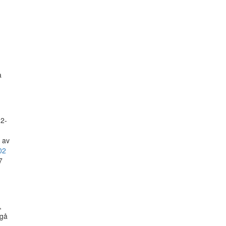
å
12-
 av
02
7
,
ngå