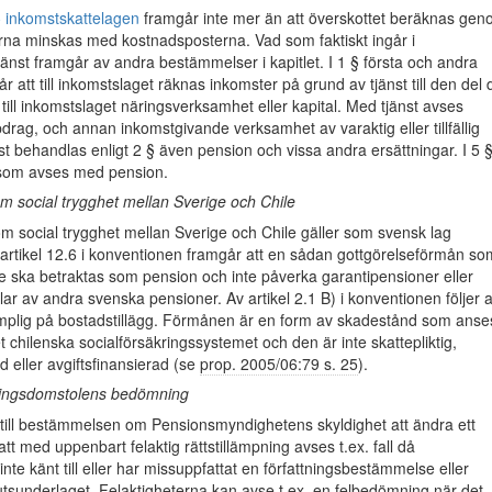
§ inkomstskattelagen
framgår inte mer än att överskottet beräknas ge
erna minskas med kostnadsposterna. Vad som faktiskt ingår i
jänst framgår av andra bestämmelser i kapitlet. I 1 § första och andra
 att till inkomstslaget räknas inkomster på grund av tjänst till den del 
 till inkomstslaget näringsverksamhet eller kapital. Med tjänst avses
pdrag, och annan inkomstgivande verksamhet av varaktig eller tillfällig
st behandlas enligt 2 § även pension och vissa andra ersättningar. I 5 
 som avses med pension.
m social trygghet mellan Sverige och Chile
 social trygghet mellan Sverige och Chile gäller som svensk lag
artikel 12.6 i konventionen framgår att en sådan gottgörelseförmån so
nte ska betraktas som pension och inte påverka garantipensioner eller
ar av andra svenska pensioner. Av artikel 2.1 B) i konventionen följer a
lämplig på bostadstillägg. Förmånen är en form av skadestånd som anse
t chilenska socialförsäkringssystemet och den är inte skattepliktig,
d eller avgiftsfinansierad (se
prop. 2005/06:79 s. 25
).
ningsdomstolens bedömning
 till bestämmelsen om Pensionsmyndighetens skyldighet att ändra ett
tt med uppenbart felaktig rättstillämpning avses t.ex. fall då
inte känt till eller har missuppfattat en författningsbestämmelse eller
tsunderlaget. Felaktigheterna kan avse t.ex. en felbedömning när det