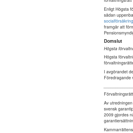
förvaltningsrät
Enligt Högsta f
sådan uppenbart
socialförsäkrin
framgår att fö
Pensionsmyndig
Domslut
Högsta förvalt
Högsta förvalt
förvaltningsrät
I avgörandet de
Föredragande va
____________
Förvaltningsrä
Av utredningen 
svensk garanti
2009 gjordes n
garantiersättni
Kammarrättens 