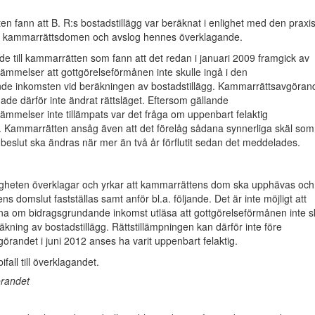
ten fann att B. R:s bostadstillägg var beräknat i enlighet med den praxi
e kammarrättsdomen och avslog hennes överklagande.
de till kammarrätten som fann att det redan i januari 2009 framgick av
tämmelser att gottgörelseförmånen inte skulle ingå i den
de inkomsten vid beräkningen av bostadstillägg. Kammarrättsavgöran
hade därför inte ändrat rättsläget. Eftersom gällande
tämmelser inte tillämpats var det fråga om uppenbart felaktig
g. Kammarrätten ansåg även att det förelåg sådana synnerliga skäl som
tt beslut ska ändras när mer än två år förflutit sedan det meddelades.
heten överklagar och yrkar att kammarrättens dom ska upphävas och
ens domslut fastställas samt anför bl.a. följande. Det är inte möjligt att
rna om bidragsgrundande inkomst utläsa att gottgörelseförmånen inte s
äkning av bostadstillägg. Rättstillämpningen kan därför inte före
randet i juni 2012 anses ha varit uppenbart felaktig.
ifall till överklagandet.
örandet