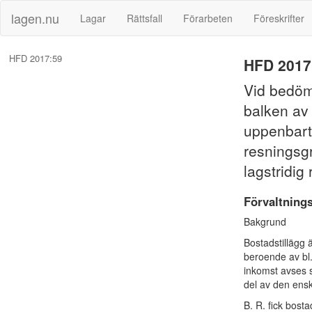
lagen.nu
Lagar
Rättsfall
Förarbeten
Föreskrifter
HFD 2017:59
HFD 2017
Vid bedömn
balken av 
uppenbart 
resningsg
lagstridig 
Förvaltning
Bakgrund
Bostadstillägg 
beroende av bl
inkomst avses s
del av den ens
B. R. fick bost