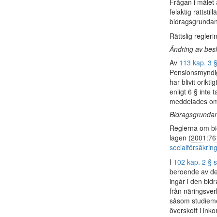
Frågan i målet 
felaktig rättst
bidragsgrundan
Rättslig regler
Ändring av besl
Av
113 kap. 3 §
Pensionsmyndig
har blivit orikt
enligt 6 § inte
meddelades om d
Bidragsgrundan
Reglerna om bid
lagen (
2001:76
socialförsäkrin
I
102 kap. 2 § s
beroende av de
ingår i den bid
från näringsve
såsom studieme
överskott i inko