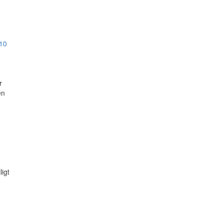
10
r
en
g
igt
n