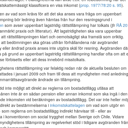
stskattemässigt klassificera en viss inkomst (
prop. 1977/78:20 s. 95
).
n av vad som krävs för att det ska anses vara fråga om uppenbart
illämpning bör ledning även hämtas från hur den resningsgrund i
en
som avser uppenbart lagstridig rättstillämpning har tolkats (jfr
RÅ 20
nmärkt praxis och litteratur). Att lagstridigheten ska vara uppenbar
att rättstillämpningen klart och oemotsägligt ska framstå som oriktig.
 att bedömningen ska göras utifrån förhållandena när avgörandet
eller ändrad praxis anses inte utgöra skäl för resning. Avgöranden dä
ts på grund av uppenbart lagstridig rättstillämpning handlar ofta om att 
e förbisetts eller att dess innebörd misstolkats.
etens rättstillämpning var felaktig redan när de aktuella besluten om
fattades i januari 2009 och fram till dess att myndigheten med anlednin
mmarrättsavgörande ändrade sin tillämpning.
id inte möjligt att direkt av reglerna om bostadstillägg utläsa att
månen inte är en sådan pension eller annan inkomst som ska ingå i den
e inkomsten vid beräkningen av bostadstillägg. Det var inte heller möjl
a direkt av bestämmelserna i
inkomstskattelagen
om vad som utgör en
 som reglerna om bostadstillägg indirekt hänvisar till - eller av
 i konventionen om social trygghet mellan Sverige och Chile. Vidare
ndighetens tillämpning av regelverket stöd i tidigare avgöranden frå