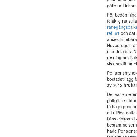
gäller att inkom
För bedömninge
felaktig rättst
rättegångsbalk
ref. 61
och där a
anses innebära 
Huvudregeln är
meddelades. Ny 
resning bevilja
viss bestämmels
Pensionsmyndigh
bostadstillägg 
av 2012 års ka
Det var emellert
gottgörelseför
bidragsgrundand
att utläsa dett
tjänsteinkomst -
bestämmelserna
hade Pensionsmy