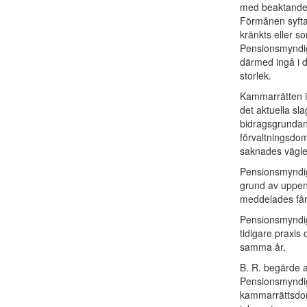
med beaktande 
Förmånen syftar 
kränkts eller s
Pensionsmyndig
därmed ingå i 
storlek.
Kammarrätten i 
det aktuella sla
bidragsgrundan
förvaltningsdom
saknades vägle
Pensionsmyndighe
grund av uppenb
meddelades får 
Pensionsmyndig
tidigare praxis 
samma år.
B. R. begärde a
Pensionsmyndig
kammarrättsdom