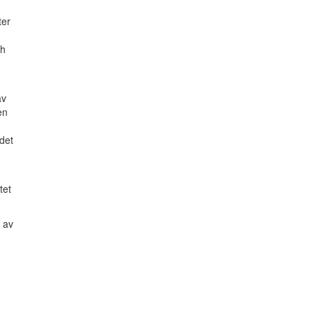
ter
ch
av
en
det
tet
 av