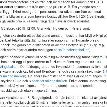
sionsmyndighetens praxis från och med dagen för domen och B. R:s
har därför räknats om från och med juli 2012. B. R:s yrkande om att
illägg, i likhet med garantipensionen, ska räknas om från och med
n inte bifallas eftersom hennes bostadstillägg före juli 2012 beräknats i
 gällande praxis. - Förvaltningsrätten avslår överklagandet.
 Göteborg (2015-12-09, Grankvist, Huldén och Peters-son):
eten ska ändra ett beslut bland annat om beslutet har blivit oriktigt p
enbart felaktig rättstillämpning eller någon annan liknande orsak.
 dock inte göras om oriktigheten är av ringa betydelse (113 kap. 3 §
 3 och andra stycket andra meningen
socialförsäkringsbalken
).
gsgrundande inkomst vid beräkning av bostadstillägg fanns tidigare i 
bostadstillägg till pensionärer m.fl. Numera finns reglerna i 99-
103
kringsbalken
. Den bidragsgrundande inkomsten är summan av inkomst
verksamhet och kapital samt förmögenhet och vissa andra inkomster (
1
försäkringsbalken
). De andra inkomster som avses är de som anges i 9
a stycket 1-3, 5 och 6
socialförsäkringsbalken
. Enligt denna uppräkning
mst också vissa inkomster från arbete utomlands, studiemedel,
dnadsbidrag och etableringsersättning.
n konstatera att B. R:s gottgörelseförmån inte är en inkomst av tjänst
et eller kapital och att förmånen inte heller av annan anledning ska i