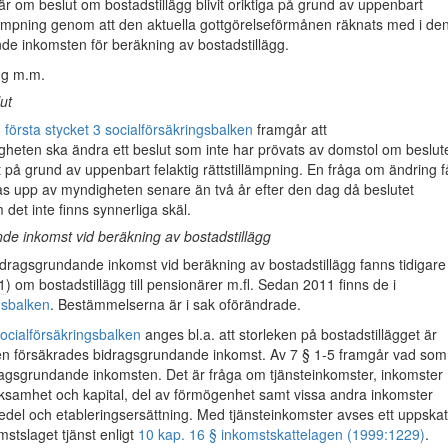
är om beslut om bostadstillägg blivit oriktiga på grund av uppenbart
illämpning genom att den aktuella gottgörelseförmånen räknats med i de
de inkomsten för beräkning av bostadstillägg.
ing m.m.
ut
 första stycket 3 socialförsäkringsbalken
framgår att
heten ska ändra ett beslut som inte har prövats av domstol om beslut
igt på grund av uppenbart felaktig rättstillämpning. En fråga om ändring f
 tas upp av myndigheten senare än två år efter den dag då beslutet
et inte finns synnerliga skäl.
de inkomst vid beräkning av bostadstillägg
ragsgrundande inkomst vid beräkning av bostadstillägg fanns tidigare 
1
) om bostadstillägg till pensionärer m.fl. Sedan 2011 finns de i
gsbalken
. Bestämmelserna är i sak oförändrade.
ocialförsäkringsbalken
anges bl.a. att storleken på bostadstillägget är
n försäkrades bidragsgrundande inkomst. Av 7 § 1-5 framgår vad som
ragsgrundande inkomsten. Det är fråga om tjänsteinkomster, inkomster
rksamhet och kapital, del av förmögenhet samt vissa andra inkomster
del och etableringsersättning. Med tjänsteinkomster avses ett uppskat
mstslaget tjänst enligt
10 kap. 16 § inkomstskattelagen (1999:1229)
.