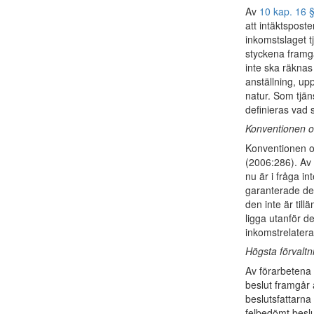
Av
10 kap. 16 
att intäktspost
inkomstslaget t
styckena framgår
inte ska räknas
anställning, up
natur. Som tjän
definieras vad
Konventionen o
Konventionen om
(2006:286). Av 
nu är i fråga i
garanterade del
den inte är til
ligga utanför de
inkomstrelatera
Högsta förvalt
Av förarbetena
beslut framgår a
beslutsfattarna 
felbedömt beslu