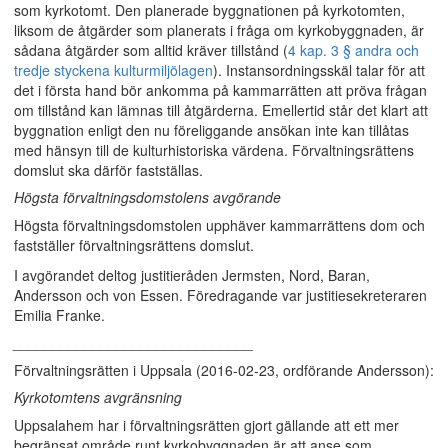
som kyrkotomt. Den planerade byggnationen på kyrkotomten,
liksom de åtgärder som planerats i fråga om kyrkobyggnaden, är
sådana åtgärder som alltid kräver tillstånd (
4 kap. 3 § andra och
tredje styckena kulturmiljölagen
). Instansordningsskäl talar för att
det i första hand bör ankomma på kammarrätten att pröva frågan
om tillstånd kan lämnas till åtgärderna. Emellertid står det klart att
byggnation enligt den nu föreliggande ansökan inte kan tillåtas
med hänsyn till de kulturhistoriska värdena. Förvaltningsrättens
domslut ska därför fastställas.
Högsta förvaltningsdomstolens avgörande
Högsta förvaltningsdomstolen upphäver kammarrättens dom och
fastställer förvaltningsrättens domslut.
I avgörandet deltog justitieråden Jermsten, Nord, Baran,
Andersson och von Essen. Föredragande var justitiesekreteraren
Emilia Franke.
______________________________
Förvaltningsrätten i Uppsala (2016-02-23, ordförande Andersson):
Kyrkotomtens avgränsning
Uppsalahem har i förvaltningsrätten gjort gällande att ett mer
begränsat område runt kyrkobyggnaden är att anse som