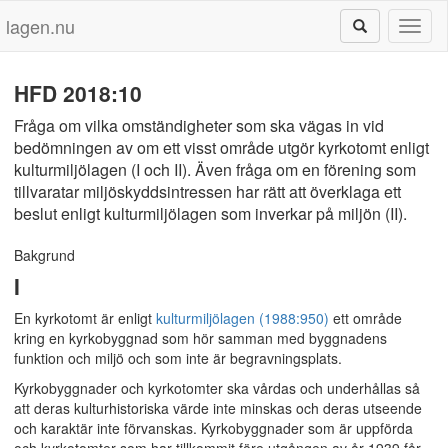
lagen.nu
Toggl
naviga
HFD 2018:10
Fråga om vilka omständigheter som ska vägas in vid
bedömningen av om ett visst område utgör kyrkotomt enligt
kulturmiljölagen (I och II). Även fråga om en förening som
tillvaratar miljöskyddsintressen har rätt att överklaga ett
beslut enligt kulturmiljölagen som inverkar på miljön (II).
Bakgrund
I
En kyrkotomt är enligt
kulturmiljölagen (1988:950)
ett område
kring en kyrkobyggnad som hör samman med byggnadens
funktion och miljö och som inte är begravningsplats.
Kyrkobyggnader och kyrkotomter ska vårdas och underhållas så
att deras kulturhistoriska värde inte minskas och deras utseende
och karaktär inte förvanskas. Kyrkobyggnader som är uppförda