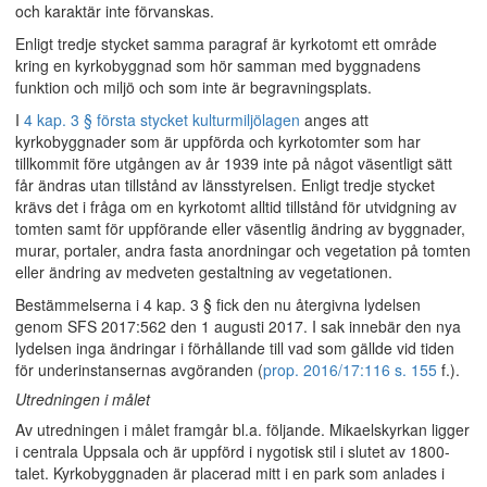
och karaktär inte förvanskas.
Enligt tredje stycket samma paragraf är kyrkotomt ett område
kring en kyrkobyggnad som hör samman med byggnadens
funktion och miljö och som inte är begravningsplats.
I
4 kap. 3 § första stycket kulturmiljölagen
anges att
kyrkobyggnader som är uppförda och kyrkotomter som har
tillkommit före utgången av år 1939 inte på något väsentligt sätt
får ändras utan tillstånd av länsstyrelsen. Enligt tredje stycket
krävs det i fråga om en kyrkotomt alltid tillstånd för utvidgning av
tomten samt för uppförande eller väsentlig ändring av byggnader,
murar, portaler, andra fasta anordningar och vegetation på tomten
eller ändring av medveten gestaltning av vegetationen.
Bestämmelserna i 4 kap. 3 § fick den nu återgivna lydelsen
genom SFS 2017:562 den 1 augusti 2017. I sak innebär den nya
lydelsen inga ändringar i förhållande till vad som gällde vid tiden
för underinstansernas avgöranden (
prop. 2016/17:116 s. 155
f.).
Utredningen i målet
Av utredningen i målet framgår bl.a. följande. Mikaelskyrkan ligger
i centrala Uppsala och är uppförd i nygotisk stil i slutet av 1800-
talet. Kyrkobyggnaden är placerad mitt i en park som anlades i