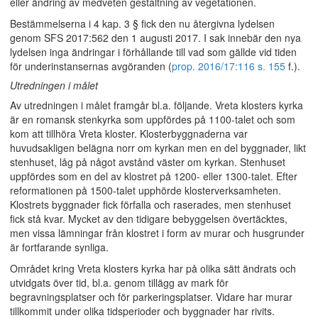
eller ändring av medveten gestaltning av vegetationen.
Bestämmelserna i 4 kap. 3 § fick den nu återgivna lydelsen
genom SFS 2017:562 den 1 augusti 2017. I sak innebär den nya
lydelsen inga ändringar i förhållande till vad som gällde vid tiden
för underinstansernas avgöranden (
prop. 2016/17:116 s. 155
f.).
Utredningen i målet
Av utredningen i målet framgår bl.a. följande. Vreta klosters kyrka
är en romansk stenkyrka som uppfördes på 1100-talet och som
kom att tillhöra Vreta kloster. Klosterbyggnaderna var
huvudsakligen belägna norr om kyrkan men en del byggnader, likt
stenhuset, låg på något avstånd väster om kyrkan. Stenhuset
uppfördes som en del av klostret på 1200- eller 1300-talet. Efter
reformationen på 1500-talet upphörde klosterverksamheten.
Klostrets byggnader fick förfalla och raserades, men stenhuset
fick stå kvar. Mycket av den tidigare bebyggelsen övertäcktes,
men vissa lämningar från klostret i form av murar och husgrunder
är fortfarande synliga.
Området kring Vreta klosters kyrka har på olika sätt ändrats och
utvidgats över tid, bl.a. genom tillägg av mark för
begravningsplatser och för parkeringsplatser. Vidare har murar
tillkommit under olika tidsperioder och byggnader har rivits.