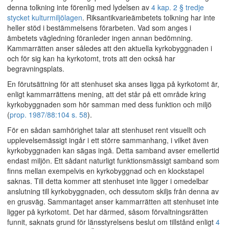
denna tolkning inte förenlig med lydelsen av
4 kap. 2 § tredje
stycket kulturmiljölagen
. Riksantikvarieämbetets tolkning har inte
heller stöd i bestämmelsens förarbeten. Vad som anges i
ämbetets vägledning föranleder ingen annan bedömning.
Kammarrätten anser således att den aktuella kyrkobyggnaden i
och för sig kan ha kyrkotomt, trots att den också har
begravningsplats.
En förutsättning för att stenhuset ska anses ligga på kyrkotomt är,
enligt kammarrättens mening, att det står på ett område kring
kyrkobyggnaden som hör samman med dess funktion och miljö
(
prop. 1987/88:104 s. 58
).
För en sådan samhörighet talar att stenhuset rent visuellt och
upplevelsemässigt ingår i ett större sammanhang, i vilket även
kyrkobyggnaden kan sägas ingå. Detta samband avser emellertid
endast miljön. Ett sådant naturligt funktionsmässigt samband som
finns mellan exempelvis en kyrkobyggnad och en klockstapel
saknas. Till detta kommer att stenhuset inte ligger i omedelbar
anslutning till kyrkobyggnaden, och dessutom skiljs från denna av
en grusväg. Sammantaget anser kammarrätten att stenhuset inte
ligger på kyrkotomt. Det har därmed, såsom förvaltningsrätten
funnit, saknats grund för länsstyrelsens beslut om tillstånd enligt
4