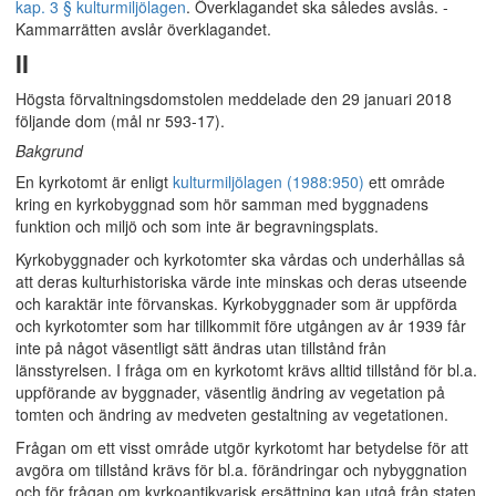
kap. 3 § kulturmiljölagen
. Överklagandet ska således avslås. -
Kammarrätten avslår överklagandet.
II
Högsta förvaltningsdomstolen meddelade den 29 januari 2018
följande dom (mål nr 593-17).
Bakgrund
En kyrkotomt är enligt
kulturmiljölagen (1988:950)
ett område
kring en kyrkobyggnad som hör samman med byggnadens
funktion och miljö och som inte är begravningsplats.
Kyrkobyggnader och kyrkotomter ska vårdas och underhållas så
att deras kulturhistoriska värde inte minskas och deras utseende
och karaktär inte förvanskas. Kyrkobyggnader som är uppförda
och kyrkotomter som har tillkommit före utgången av år 1939 får
inte på något väsentligt sätt ändras utan tillstånd från
länsstyrelsen. I fråga om en kyrkotomt krävs alltid tillstånd för bl.a.
uppförande av byggnader, väsentlig ändring av vegetation på
tomten och ändring av medveten gestaltning av vegetationen.
Frågan om ett visst område utgör kyrkotomt har betydelse för att
avgöra om tillstånd krävs för bl.a. förändringar och nybyggnation
och för frågan om kyrkoantikvarisk ersättning kan utgå från staten