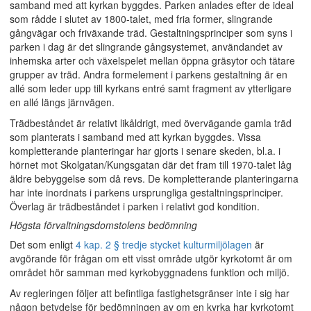
samband med att kyrkan byggdes. Parken anlades efter de ideal
som rådde i slutet av 1800-talet, med fria former, slingrande
gångvägar och friväxande träd. Gestaltningsprinciper som syns i
parken i dag är det slingrande gångsystemet, användandet av
inhemska arter och växelspelet mellan öppna gräsytor och tätare
grupper av träd. Andra formelement i parkens gestaltning är en
allé som leder upp till kyrkans entré samt fragment av ytterligare
en allé längs järnvägen.
Trädbeståndet är relativt likåldrigt, med övervägande gamla träd
som planterats i samband med att kyrkan byggdes. Vissa
kompletterande planteringar har gjorts i senare skeden, bl.a. i
hörnet mot Skolgatan/Kungsgatan där det fram till 1970-talet låg
äldre bebyggelse som då revs. De kompletterande planteringarna
har inte inordnats i parkens ursprungliga gestaltningsprinciper.
Överlag är trädbeståndet i parken i relativt god kondition.
Högsta förvaltningsdomstolens bedömning
Det som enligt
4 kap. 2 § tredje stycket kulturmiljölagen
är
avgörande för frågan om ett visst område utgör kyrkotomt är om
området hör samman med kyrkobyggnadens funktion och miljö.
Av regleringen följer att befintliga fastighetsgränser inte i sig har
någon betydelse för bedömningen av om en kyrka har kyrkotomt