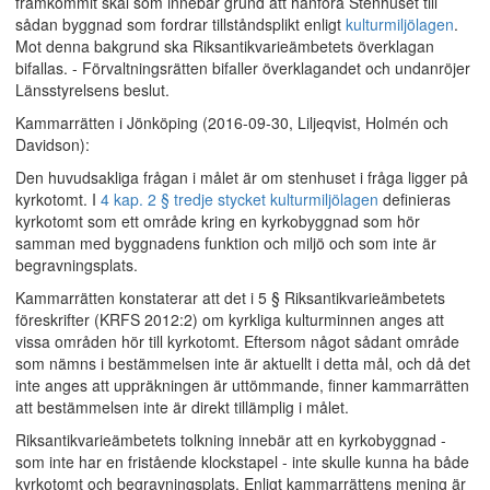
framkommit skäl som innebär grund att hänföra Stenhuset till
sådan byggnad som fordrar tillståndsplikt enligt
kulturmiljölagen
.
Mot denna bakgrund ska Riksantikvarieämbetets överklagan
bifallas. - Förvaltningsrätten bifaller överklagandet och undanröjer
Länsstyrelsens beslut.
Kammarrätten i Jönköping (2016-09-30, Liljeqvist, Holmén och
Davidson):
Den huvudsakliga frågan i målet är om stenhuset i fråga ligger på
kyrkotomt. I
4 kap. 2 § tredje stycket kulturmiljölagen
definieras
kyrkotomt som ett område kring en kyrkobyggnad som hör
samman med byggnadens funktion och miljö och som inte är
begravningsplats.
Kammarrätten konstaterar att det i 5 § Riksantikvarieämbetets
föreskrifter (KRFS 2012:2) om kyrkliga kulturminnen anges att
vissa områden hör till kyrkotomt. Eftersom något sådant område
som nämns i bestämmelsen inte är aktuellt i detta mål, och då det
inte anges att uppräkningen är uttömmande, finner kammarrätten
att bestämmelsen inte är direkt tillämplig i målet.
Riksantikvarieämbetets tolkning innebär att en kyrkobyggnad -
som inte har en fristående klockstapel - inte skulle kunna ha både
kyrkotomt och begravningsplats. Enligt kammarrättens mening är