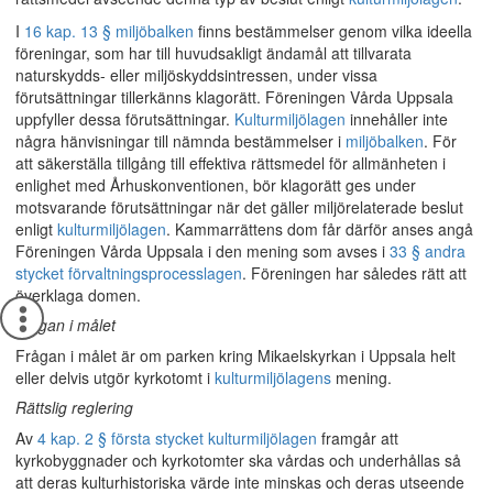
I
16 kap. 13 § miljöbalken
finns bestämmelser genom vilka ideella
föreningar, som har till huvudsakligt ändamål att tillvarata
naturskydds- eller miljöskyddsintressen, under vissa
förutsättningar tillerkänns klagorätt. Föreningen Vårda Uppsala
uppfyller dessa förutsättningar.
Kulturmiljölagen
innehåller inte
några hänvisningar till nämnda bestämmelser i
miljöbalken
. För
att säkerställa tillgång till effektiva rättsmedel för allmänheten i
enlighet med Århuskonventionen, bör klagorätt ges under
motsvarande förutsättningar när det gäller miljörelaterade beslut
enligt
kulturmiljölagen
. Kammarrättens dom får därför anses angå
Föreningen Vårda Uppsala i den mening som avses i
33 § andra
stycket förvaltningsprocesslagen
. Föreningen har således rätt att
överklaga domen.
Frågan i målet
Frågan i målet är om parken kring Mikaelskyrkan i Uppsala helt
eller delvis utgör kyrkotomt i
kulturmiljölagens
mening.
Rättslig reglering
Av
4 kap. 2 § första stycket kulturmiljölagen
framgår att
kyrkobyggnader och kyrkotomter ska vårdas och underhållas så
att deras kulturhistoriska värde inte minskas och deras utseende