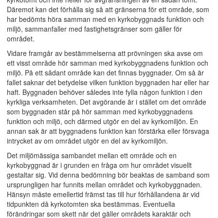
Däremot kan det förhålla sig så att gränserna för ett område, som
har bedömts höra samman med en kyrkobyggnads funktion och
miljö, sammanfaller med fastighetsgränser som gäller för
området.
Vidare framgår av bestämmelserna att prövningen ska avse om
ett visst område hör samman med kyrkobyggnadens funktion och
miljö. På ett sådant område kan det finnas byggnader. Om så är
fallet saknar det betydelse vilken funktion byggnaden har eller har
haft. Byggnaden behöver således inte fylla någon funktion i den
kyrkliga verksamheten. Det avgörande är i stället om det område
som byggnaden står på hör samman med kyrkobyggnadens
funktion och miljö, och därmed utgör en del av kyrkomiljön. En
annan sak är att byggnadens funktion kan förstärka eller försvaga
intrycket av om området utgör en del av kyrkomiljön.
Det miljömässiga sambandet mellan ett område och en
kyrkobyggnad är i grunden en fråga om hur området visuellt
gestaltar sig. Vid denna bedömning bör beaktas de samband som
ursprungligen har funnits mellan området och kyrkobyggnaden.
Hänsyn måste emellertid främst tas till hur förhållandena är vid
tidpunkten då kyrkotomten ska bestämmas. Eventuella
förändringar som skett när det gäller områdets karaktär och