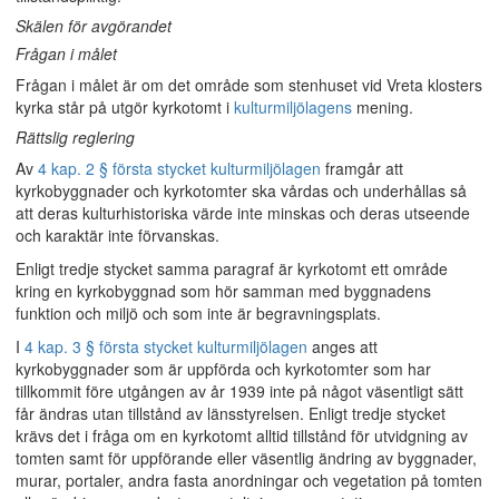
Skälen för avgörandet
Frågan i målet
Frågan i målet är om det område som stenhuset vid Vreta klosters
kyrka står på utgör kyrkotomt i
kulturmiljölagens
mening.
Rättslig reglering
Av
4 kap. 2 § första stycket kulturmiljölagen
framgår att
kyrkobyggnader och kyrkotomter ska vårdas och underhållas så
att deras kulturhistoriska värde inte minskas och deras utseende
och karaktär inte förvanskas.
Enligt tredje stycket samma paragraf är kyrkotomt ett område
kring en kyrkobyggnad som hör samman med byggnadens
funktion och miljö och som inte är begravningsplats.
I
4 kap. 3 § första stycket kulturmiljölagen
anges att
kyrkobyggnader som är uppförda och kyrkotomter som har
tillkommit före utgången av år 1939 inte på något väsentligt sätt
får ändras utan tillstånd av länsstyrelsen. Enligt tredje stycket
krävs det i fråga om en kyrkotomt alltid tillstånd för utvidgning av
tomten samt för uppförande eller väsentlig ändring av byggnader,
murar, portaler, andra fasta anordningar och vegetation på tomten