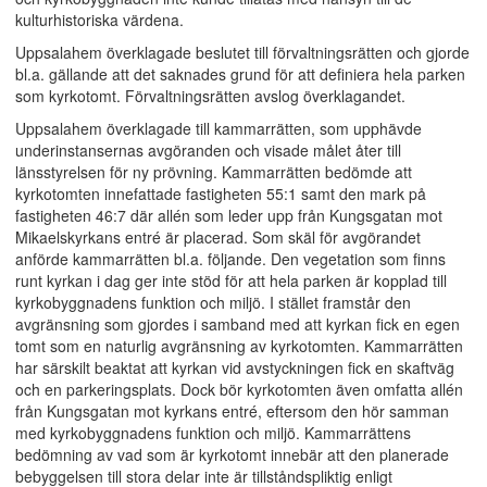
kulturhistoriska värdena.
Uppsalahem överklagade beslutet till förvaltningsrätten och gjorde
bl.a. gällande att det saknades grund för att definiera hela parken
som kyrkotomt. Förvaltningsrätten avslog överklagandet.
Uppsalahem överklagade till kammarrätten, som upphävde
underinstansernas avgöranden och visade målet åter till
länsstyrelsen för ny prövning. Kammarrätten bedömde att
kyrkotomten innefattade fastigheten 55:1 samt den mark på
fastigheten 46:7 där allén som leder upp från Kungsgatan mot
Mikaelskyrkans entré är placerad. Som skäl för avgörandet
anförde kammarrätten bl.a. följande. Den vegetation som finns
runt kyrkan i dag ger inte stöd för att hela parken är kopplad till
kyrkobyggnadens funktion och miljö. I stället framstår den
avgränsning som gjordes i samband med att kyrkan fick en egen
tomt som en naturlig avgränsning av kyrkotomten. Kammarrätten
har särskilt beaktat att kyrkan vid avstyckningen fick en skaftväg
och en parkeringsplats. Dock bör kyrkotomten även omfatta allén
från Kungsgatan mot kyrkans entré, eftersom den hör samman
med kyrkobyggnadens funktion och miljö. Kammarrättens
bedömning av vad som är kyrkotomt innebär att den planerade
bebyggelsen till stora delar inte är tillståndspliktig enligt