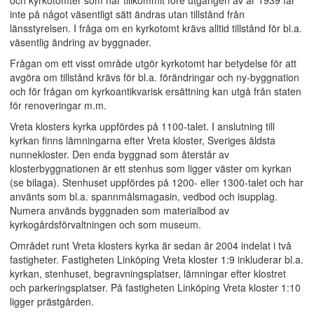
och kyrkotomter som har tillkommit före utgången av år 1939 får
inte på något väsentligt sätt ändras utan tillstånd från
länsstyrelsen. I fråga om en kyrkotomt krävs alltid tillstånd för bl.a.
väsentlig ändring av byggnader.
Frågan om ett visst område utgör kyrkotomt har betydelse för att
avgöra om tillstånd krävs för bl.a. förändringar och ny-byggnation
och för frågan om kyrkoantikvarisk ersättning kan utgå från staten
för renoveringar m.m.
Vreta klosters kyrka uppfördes på 1100-talet. I anslutning till
kyrkan finns lämningarna efter Vreta kloster, Sveriges äldsta
nunnekloster. Den enda byggnad som återstår av
klosterbyggnationen är ett stenhus som ligger väster om kyrkan
(se bilaga). Stenhuset uppfördes på 1200- eller 1300-talet och har
använts som bl.a. spannmålsmagasin, vedbod och isupplag.
Numera används byggnaden som materialbod av
kyrkogårdsförvaltningen och som museum.
Området runt Vreta klosters kyrka är sedan år 2004 indelat i två
fastigheter. Fastigheten Linköping Vreta kloster 1:9 inkluderar bl.a.
kyrkan, stenhuset, begravningsplatser, lämningar efter klostret
och parkeringsplatser. På fastigheten Linköping Vreta kloster 1:10
ligger prästgården.