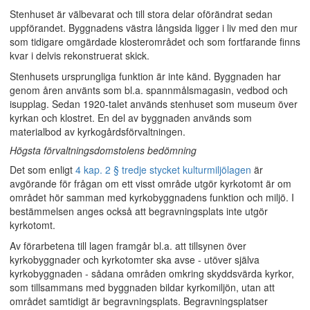
Stenhuset är välbevarat och till stora delar oförändrat sedan
uppförandet. Byggnadens västra långsida ligger i liv med den mur
som tidigare omgärdade klosterområdet och som fortfarande finns
kvar i delvis rekonstruerat skick.
Stenhusets ursprungliga funktion är inte känd. Byggnaden har
genom åren använts som bl.a. spannmålsmagasin, vedbod och
isupplag. Sedan 1920-talet används stenhuset som museum över
kyrkan och klostret. En del av byggnaden används som
materialbod av kyrkogårdsförvaltningen.
Högsta förvaltningsdomstolens bedömning
Det som enligt
4 kap. 2 § tredje stycket kulturmiljölagen
är
avgörande för frågan om ett visst område utgör kyrkotomt är om
området hör samman med kyrkobyggnadens funktion och miljö. I
bestämmelsen anges också att begravningsplats inte utgör
kyrkotomt.
Av förarbetena till lagen framgår bl.a. att tillsynen över
kyrkobyggnader och kyrkotomter ska avse - utöver själva
kyrkobyggnaden - sådana områden omkring skyddsvärda kyrkor,
som tillsammans med byggnaden bildar kyrkomiljön, utan att
området samtidigt är begravningsplats. Begravningsplatser