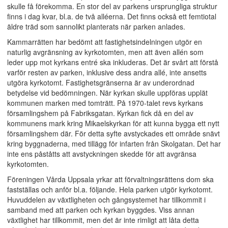
skulle få förekomma. En stor del av parkens ursprungliga struktur
finns i dag kvar, bl.a. de två alléerna. Det finns också ett femtiotal
äldre träd som sannolikt planterats när parken anlades.
Kammarrätten har bedömt att fastighetsindelningen utgör en
naturlig avgränsning av kyrkotomten, men att även allén som
leder upp mot kyrkans entré ska inkluderas. Det är svårt att förstå
varför resten av parken, inklusive dess andra allé, inte ansetts
utgöra kyrkotomt. Fastighetsgränserna är av underordnad
betydelse vid bedömningen. När kyrkan skulle uppföras upplät
kommunen marken med tomträtt. På 1970-talet revs kyrkans
församlingshem på Fabriksgatan. Kyrkan fick då en del av
kommunens mark kring Mikaelskyrkan för att kunna bygga ett nytt
församlingshem där. För detta syfte avstyckades ett område snävt
kring byggnaderna, med tillägg för infarten från Skolgatan. Det har
inte ens påståtts att avstyckningen skedde för att avgränsa
kyrkotomten.
Föreningen Vårda Uppsala yrkar att förvaltningsrättens dom ska
fastställas och anför bl.a. följande. Hela parken utgör kyrkotomt.
Huvuddelen av växtligheten och gångsystemet har tillkommit i
samband med att parken och kyrkan byggdes. Viss annan
växtlighet har tillkommit, men det är inte rimligt att låta detta