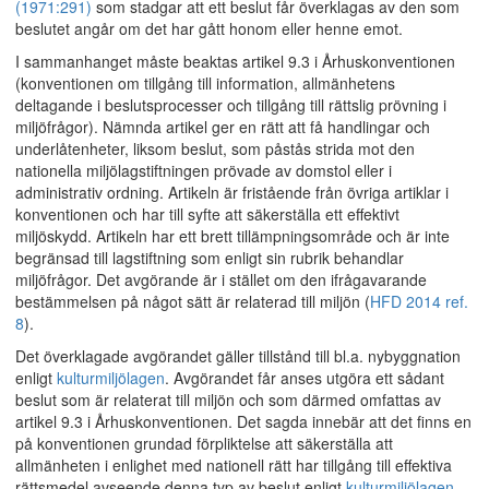
(1971:291)
som stadgar att ett beslut får överklagas av den som
beslutet angår om det har gått honom eller henne emot.
I sammanhanget måste beaktas artikel 9.3 i Århuskonventionen
(konventionen om tillgång till information, allmänhetens
deltagande i beslutsprocesser och tillgång till rättslig prövning i
miljöfrågor). Nämnda artikel ger en rätt att få handlingar och
underlåtenheter, liksom beslut, som påstås strida mot den
nationella miljölagstiftningen prövade av domstol eller i
administrativ ordning. Artikeln är fristående från övriga artiklar i
konventionen och har till syfte att säkerställa ett effektivt
miljöskydd. Artikeln har ett brett tillämpningsområde och är inte
begränsad till lagstiftning som enligt sin rubrik behandlar
miljöfrågor. Det avgörande är i stället om den ifrågavarande
bestämmelsen på något sätt är relaterad till miljön (
HFD 2014 ref.
8
).
Det överklagade avgörandet gäller tillstånd till bl.a. nybyggnation
enligt
kulturmiljölagen
. Avgörandet får anses utgöra ett sådant
beslut som är relaterat till miljön och som därmed omfattas av
artikel 9.3 i Århuskonventionen. Det sagda innebär att det finns en
på konventionen grundad förpliktelse att säkerställa att
allmänheten i enlighet med nationell rätt har tillgång till effektiva
rättsmedel avseende denna typ av beslut enligt
kulturmiljölagen
.