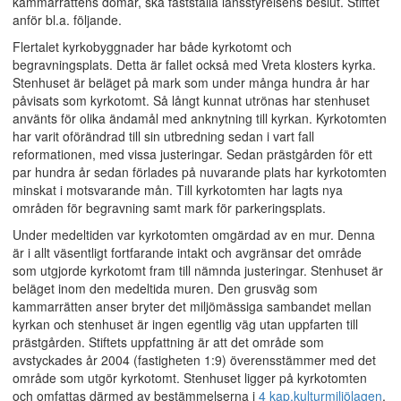
kammarrättens domar, ska fastställa länsstyrelsens beslut. Stiftet
anför bl.a. följande.
Flertalet kyrkobyggnader har både kyrkotomt och
begravningsplats. Detta är fallet också med Vreta klosters kyrka.
Stenhuset är beläget på mark som under många hundra år har
påvisats som kyrkotomt. Så långt kunnat utrönas har stenhuset
använts för olika ändamål med anknytning till kyrkan. Kyrkotomten
har varit oförändrad till sin utbredning sedan i vart fall
reformationen, med vissa justeringar. Sedan prästgården för ett
par hundra år sedan förlades på nuvarande plats har kyrkotomten
minskat i motsvarande mån. Till kyrkotomten har lagts nya
områden för begravning samt mark för parkeringsplats.
Under medeltiden var kyrkotomten omgärdad av en mur. Denna
är i allt väsentligt fortfarande intakt och avgränsar det område
som utgjorde kyrkotomt fram till nämnda justeringar. Stenhuset är
beläget inom den medeltida muren. Den grusväg som
kammarrätten anser bryter det miljömässiga sambandet mellan
kyrkan och stenhuset är ingen egentlig väg utan uppfarten till
prästgården. Stiftets uppfattning är att det område som
avstyckades år 2004 (fastigheten 1:9) överensstämmer med det
område som utgör kyrkotomt. Stenhuset ligger på kyrkotomten
och omfattas därmed av bestämmelserna i
4 kap.
kulturmiljölagen
.