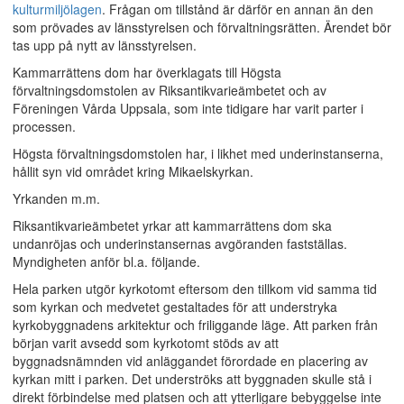
kulturmiljölagen
. Frågan om tillstånd är därför en annan än den
som prövades av länsstyrelsen och förvaltningsrätten. Ärendet bör
tas upp på nytt av länsstyrelsen.
Kammarrättens dom har överklagats till Högsta
förvaltningsdomstolen av Riksantikvarieämbetet och av
Föreningen Vårda Uppsala, som inte tidigare har varit parter i
processen.
Högsta förvaltningsdomstolen har, i likhet med underinstanserna,
hållit syn vid området kring Mikaelskyrkan.
Yrkanden m.m.
Riksantikvarieämbetet yrkar att kammarrättens dom ska
undanröjas och underinstansernas avgöranden fastställas.
Myndigheten anför bl.a. följande.
Hela parken utgör kyrkotomt eftersom den tillkom vid samma tid
som kyrkan och medvetet gestaltades för att understryka
kyrkobyggnadens arkitektur och friliggande läge. Att parken från
början varit avsedd som kyrkotomt stöds av att
byggnadsnämnden vid anläggandet förordade en placering av
kyrkan mitt i parken. Det underströks att byggnaden skulle stå i
direkt förbindelse med platsen och att ytterligare bebyggelse inte