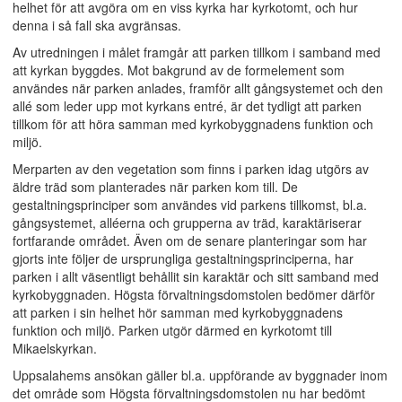
helhet för att avgöra om en viss kyrka har kyrkotomt, och hur
denna i så fall ska avgränsas.
Av utredningen i målet framgår att parken tillkom i samband med
att kyrkan byggdes. Mot bakgrund av de formelement som
användes när parken anlades, framför allt gångsystemet och den
allé som leder upp mot kyrkans entré, är det tydligt att parken
tillkom för att höra samman med kyrkobyggnadens funktion och
miljö.
Merparten av den vegetation som finns i parken idag utgörs av
äldre träd som planterades när parken kom till. De
gestaltningsprinciper som användes vid parkens tillkomst, bl.a.
gångsystemet, alléerna och grupperna av träd, karaktäriserar
fortfarande området. Även om de senare planteringar som har
gjorts inte följer de ursprungliga gestaltningsprinciperna, har
parken i allt väsentligt behållit sin karaktär och sitt samband med
kyrkobyggnaden. Högsta förvaltningsdomstolen bedömer därför
att parken i sin helhet hör samman med kyrkobyggnadens
funktion och miljö. Parken utgör därmed en kyrkotomt till
Mikaelskyrkan.
Uppsalahems ansökan gäller bl.a. uppförande av byggnader inom
det område som Högsta förvaltningsdomstolen nu har bedömt