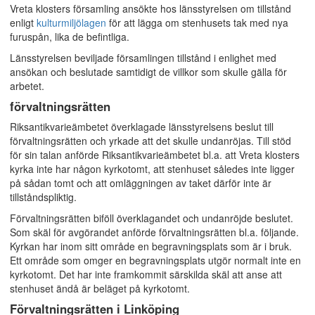
Vreta klosters församling ansökte hos länsstyrelsen om tillstånd
enligt
kulturmiljölagen
för att lägga om stenhusets tak med nya
furuspån, lika de befintliga.
Länsstyrelsen beviljade församlingen tillstånd i enlighet med
ansökan och beslutade samtidigt de villkor som skulle gälla för
arbetet.
förvaltningsrätten
Riksantikvarieämbetet överklagade länsstyrelsens beslut till
förvaltningsrätten och yrkade att det skulle undanröjas. Till stöd
för sin talan anförde Riksantikvarieämbetet bl.a. att Vreta klosters
kyrka inte har någon kyrkotomt, att stenhuset således inte ligger
på sådan tomt och att omläggningen av taket därför inte är
tillståndspliktig.
Förvaltningsrätten biföll överklagandet och undanröjde beslutet.
Som skäl för avgörandet anförde förvaltningsrätten bl.a. följande.
Kyrkan har inom sitt område en begravningsplats som är i bruk.
Ett område som omger en begravningsplats utgör normalt inte en
kyrkotomt. Det har inte framkommit särskilda skäl att anse att
stenhuset ändå är beläget på kyrkotomt.
Förvaltningsrätten i Linköping