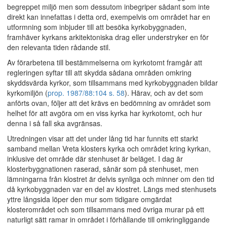
begreppet miljö men som dessutom inbegriper sådant som inte
direkt kan innefattas i detta ord, exempelvis om området har en
utformning som inbjuder till att besöka kyrkobyggnaden,
framhäver kyrkans arkitektoniska drag eller understryker en för
den relevanta tiden rådande stil.
Av förarbetena till bestämmelserna om kyrkotomt framgår att
regleringen syftar till att skydda sådana områden omkring
skyddsvärda kyrkor, som tillsammans med kyrkobyggnaden bildar
kyrkomiljön (
prop. 1987/88:104 s. 58
). Härav, och av det som
anförts ovan, följer att det krävs en bedömning av området som
helhet för att avgöra om en viss kyrka har kyrkotomt, och hur
denna i så fall ska avgränsas.
Utredningen visar att det under lång tid har funnits ett starkt
samband mellan Vreta klosters kyrka och området kring kyrkan,
inklusive det område där stenhuset är beläget. I dag är
klosterbyggnationen raserad, sånär som på stenhuset, men
lämningarna från klostret är delvis synliga och minner om den tid
då kyrkobyggnaden var en del av klostret. Längs med stenhusets
yttre långsida löper den mur som tidigare omgärdat
klosterområdet och som tillsammans med övriga murar på ett
naturligt sätt ramar in området i förhållande till omkringliggande