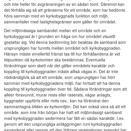
och inte heller för avgränsningen av en sådan tomt. Däremot kan
det förhålla sig så att gränserna för ett område, som har bedömts
höra samman med en kyrkobyggnads funktion och miljö,
sammanfaller med fastighetsgränser som gäller för området.
Det miljömässiga sambandet mellan ett område och en
kyrkobyggnad är i grunden en fråga om hur området visuellt
gestaltar sig. Vid denna bedömning bör beaktas de samband som
ursprungligen har funnits mellan området och kyrkobyggnaden.
Hänsyn måste emellertid främst tas till hur förhållandena är vid
tidpunkten då kyrkotomten ska bestämmas. Eventuella
förändringar som skett när det gäller områdets karaktär och
koppling till kyrkobyggnaden måste alltså vägas in. Det är inte
nödvändigtvis så att ett område, som ursprungligen har hört
samman med kyrkobyggnadens miljö, har fortsatt att ha denna
koppling till kyrkobyggnaden över tid. Sådana förändringar som att
alléer försvunnit, murar rests eller raserats, vägar anlagts,
byggnader uppförts eller rivits osv., kan ha förändrat den
sammantagna bilden av kyrkomiljön. Det kan också vara så att ett
område, som inte från början har haft ett miljömässigt samband
med kyrkobyggnaden sedermera har fått en sådan karaktär, t.ex.
genom att den ursprungliga anläggningen runt kyrkobyggnaden
expanderat eller genom att den tidigare vegetationen avsevärt har