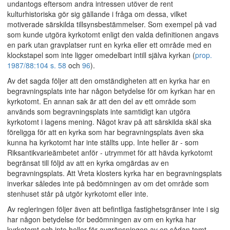
undantogs eftersom andra intressen utöver de rent
kulturhistoriska gör sig gällande i fråga om dessa, vilket
motiverade särskilda tillsynsbestämmelser. Som exempel på vad
som kunde utgöra kyrkotomt enligt den valda definitionen angavs
en park utan gravplatser runt en kyrka eller ett område med en
klockstapel som inte ligger omedelbart intill själva kyrkan (
prop.
1987/88:104 s. 58
och
96
).
Av det sagda följer att den omständigheten att en kyrka har en
begravningsplats inte har någon betydelse för om kyrkan har en
kyrkotomt. En annan sak är att den del av ett område som
används som begravningsplats inte samtidigt kan utgöra
kyrkotomt i lagens mening. Något krav på att särskilda skäl ska
föreligga för att en kyrka som har begravningsplats även ska
kunna ha kyrkotomt har inte ställts upp. Inte heller är - som
Riksantikvarieämbetet anför - utrymmet för att hävda kyrkotomt
begränsat till följd av att en kyrka omgärdas av en
begravningsplats. Att Vreta klosters kyrka har en begravningsplats
inverkar således inte på bedömningen av om det område som
stenhuset står på utgör kyrkotomt eller inte.
Av regleringen följer även att befintliga fastighetsgränser inte i sig
har någon betydelse för bedömningen av om en kyrka har
kyrkotomt och inte heller för avgränsningen av en sådan tomt.