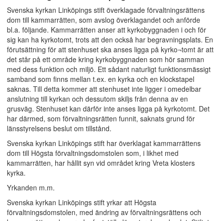
Svenska kyrkan Linköpings stift överklagade förvaltningsrättens
dom till kammarrätten, som avslog överklagandet och anförde
bl.a. följande. Kammarrätten anser att kyrkobyggnaden i och för
sig kan ha kyrkotomt, trots att den också har begravningsplats. En
förutsättning för att stenhuset ska anses ligga på kyrko¬tomt är att
det står på ett område kring kyrkobyggnaden som hör samman
med dess funktion och miljö. Ett sådant naturligt funktionsmässigt
samband som finns mellan t.ex. en kyrka och en klockstapel
saknas. Till detta kommer att stenhuset inte ligger i omedelbar
anslutning till kyrkan och dessutom skiljs från denna av en
grusväg. Stenhuset kan därför inte anses ligga på kyrkotomt. Det
har därmed, som förvaltningsrätten funnit, saknats grund för
länsstyrelsens beslut om tillstånd.
Svenska kyrkan Linköpings stift har överklagat kammarrättens
dom till Högsta förvaltningsdomstolen som, i likhet med
kammarrätten, har hållit syn vid området kring Vreta klosters
kyrka.
Yrkanden m.m.
Svenska kyrkan Linköpings stift yrkar att Högsta
förvaltningsdomstolen, med ändring av förvaltningsrättens och