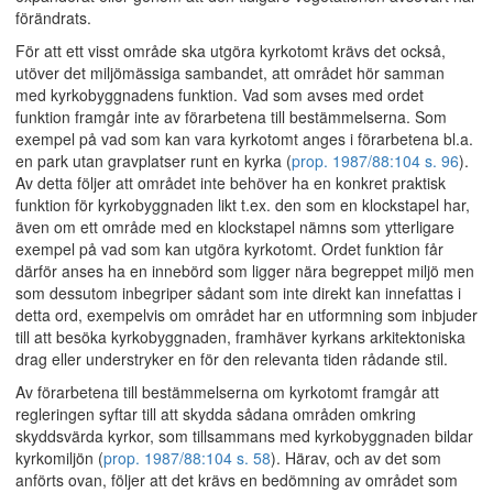
förändrats.
För att ett visst område ska utgöra kyrkotomt krävs det också,
utöver det miljömässiga sambandet, att området hör samman
med kyrkobyggnadens funktion. Vad som avses med ordet
funktion framgår inte av förarbetena till bestämmelserna. Som
exempel på vad som kan vara kyrkotomt anges i förarbetena bl.a.
en park utan gravplatser runt en kyrka (
prop. 1987/88:104 s. 96
).
Av detta följer att området inte behöver ha en konkret praktisk
funktion för kyrkobyggnaden likt t.ex. den som en klockstapel har,
även om ett område med en klockstapel nämns som ytterligare
exempel på vad som kan utgöra kyrkotomt. Ordet funktion får
därför anses ha en innebörd som ligger nära begreppet miljö men
som dessutom inbegriper sådant som inte direkt kan innefattas i
detta ord, exempelvis om området har en utformning som inbjuder
till att besöka kyrkobyggnaden, framhäver kyrkans arkitektoniska
drag eller understryker en för den relevanta tiden rådande stil.
Av förarbetena till bestämmelserna om kyrkotomt framgår att
regleringen syftar till att skydda sådana områden omkring
skyddsvärda kyrkor, som tillsammans med kyrkobyggnaden bildar
kyrkomiljön (
prop. 1987/88:104 s. 58
). Härav, och av det som
anförts ovan, följer att det krävs en bedömning av området som