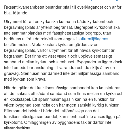
Riksantikvarieämbetet bestrider bifall till överklagandet och anför
bl.a. följande.
Utrymmet för att en kyrka ska kunna ha både kyrkotomt och
begravningsplats är ytterst begränsat. Begreppet kyrkotomt ska
inte sammanblandas med fastighetsrättsliga begrepp, utan
bedömas utifrån de rekvisit som anges i
kulturmiljölagens
bestämmelser. Vreta klosters kyrka omgärdas av en
begravningsplats, varför utrymmet för att hävda kyrkotomt är
begränsat. Det finns ett visst visuellt och upplevelsemässigt
samband mellan kyrkan och stenhuset. Byggnaderna ligger dock
inte i omedelbar anslutning till varandra och de skiljs åt av en
grusväg. Stenhuset har därmed inte det miljömässiga samband
med kyrkan som krävs.
När det gäller det funktionsmässiga sambandet kan konstateras
att det saknas ett sådant samband som finns mellan en kyrka och
en klockstapel. Ett spannmålsmagasin kan ha en funktion för
vilken byggnad som helst och har ingen särskild kyrklig funktion.
Eftersom det brister i både det miljömässiga och det
funktionsmässiga sambandet, kan stenhuset inte anses ligga på
kyrkotomt. Omläggningen av byggnadens tak är därför inte
tillståndspliktig.