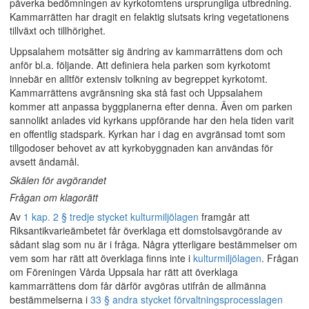
påverka bedömningen av kyrkotomtens ursprungliga utbredning.
Kammarrätten har dragit en felaktig slutsats kring vegetationens
tillväxt och tillhörighet.
Uppsalahem motsätter sig ändring av kammarrättens dom och
anför bl.a. följande. Att definiera hela parken som kyrkotomt
innebär en alltför extensiv tolkning av begreppet kyrkotomt.
Kammarrättens avgränsning ska stå fast och Uppsalahem
kommer att anpassa byggplanerna efter denna. Även om parken
sannolikt anlades vid kyrkans uppförande har den hela tiden varit
en offentlig stadspark. Kyrkan har i dag en avgränsad tomt som
tillgodoser behovet av att kyrkobyggnaden kan användas för
avsett ändamål.
Skälen för avgörandet
Frågan om klagorätt
Av
1 kap. 2 § tredje stycket kulturmiljölagen
framgår att
Riksantikvarieämbetet får överklaga ett domstolsavgörande av
sådant slag som nu är i fråga. Några ytterligare bestämmelser om
vem som har rätt att överklaga finns inte i
kulturmiljölagen
. Frågan
om Föreningen Vårda Uppsala har rätt att överklaga
kammarrättens dom får därför avgöras utifrån de allmänna
bestämmelserna i
33 § andra stycket förvaltningsprocesslagen