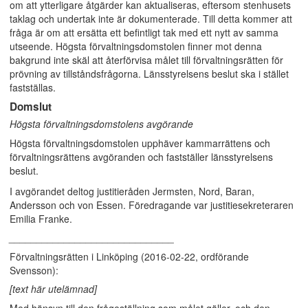
om att ytterligare åtgärder kan aktualiseras, eftersom stenhusets
taklag och undertak inte är dokumenterade. Till detta kommer att
fråga är om att ersätta ett befintligt tak med ett nytt av samma
utseende. Högsta förvaltningsdomstolen finner mot denna
bakgrund inte skäl att återförvisa målet till förvaltningsrätten för
prövning av tillståndsfrågorna. Länsstyrelsens beslut ska i stället
fastställas.
Domslut
Högsta förvaltningsdomstolens avgörande
Högsta förvaltningsdomstolen upphäver kammarrättens och
förvaltningsrättens avgöranden och fastställer länsstyrelsens
beslut.
I avgörandet deltog justitieråden Jermsten, Nord, Baran,
Andersson och von Essen. Föredragande var justitiesekreteraren
Emilia Franke.
______________________________
Förvaltningsrätten i Linköping (2016-02-22, ordförande
Svensson):
[text här utelämnad]