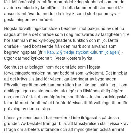
fält. Miljömässigt framträder området kring stenhuset som en del
av den samlade kyrkomiljön. Till detta kommer att stenhuset får
anses framhäva det medeltida intryck som i stort genomsyrar
gestaltningen av området.
Högsta förvaltningsdomstolen bedömer mot bakgrund av det nu
sagda att hela det område som i dag motsvaras av fastigheten 1:9
hör samman med kyrkobyggnadens funktion och miljö. Detta
område - med bortseende från den mark som används som
begravningsplats (jfr
4 kap. 2 § tredje stycket kulturmiljölagen
) -
utgör därmed kyrkotomt till Vreta klosters kyrka.
Stenhuset är beläget inom det område som Högsta
förvaltningsdomstolen nu har bedömt som kyrkotomt. Det innebär
att det krävs tillstånd för väsentliga ändringar av byggnaden.
Förvaltningsrätten och kammarrätten har inte tagit ställning till om
omläggningen av stenhusets tak utgör en tillståndspliktig åtgärd
och, om så är fallet, om åtgärden kan tillåtas. Instansordningsskäl
talar därmed för att målet bör återförvisas till förvaltningsrätten för
prövning av denna fråga.
Länsstyrelsens beslut har emellertid inte ifrågasatts på dessa
grunder. Av beslutet framgår bl.a. att länsstyrelsen ställt vissa krav
i fråga om arbetets utförande och att myndigheten också erinrat