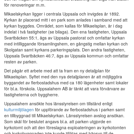
för renoveringar m.m.
Mikaelskyrkan ligger i centrala Uppsala och invigdes år 1892.
Kyrkan är placerad mitt i en park som anlades i samband med att
kyrkan byggdes. Området, som kallas för Mikaelsplan, är i dag
indelat i två fastigheter (se bilaga). Den ena fastigheten, Uppsala
Svartbäcken 55:1, ägs av Uppsala pastorat och omfattar kyrkan
med intilliggande församlingshem, en gångstig mellan kyrkan och
Skolgatan samt kyrkans parkeringsplats. Den andra fastigheten,
Uppsala Svartbäcken 46:7, ägs av Uppsala kommun och omfattar
resten av parken.
Det pågår ett arbete med att ta fram en ny detaljplan för
Mikaelsplan. Syftet med den nya detaljplanen är att möjliggöra
byggandet av flerbostadshus med ca 180 lägenheter samt lokaler
för bl.a. förskola. Uppsalahem AB är tänkt att vara förvärvare av
fastigheterna och byggherre.
Uppsalahem ansökte hos länsstyrelsen om tillstånd enligt
kulturmiljölagen
för uppförande av flerbostadshus i parken samt
en tillbyggnad till Mikaelskyrkan. Länsstyrelsen avslog ansökan.
Som skäl för beslutet angavs bl.a. att parken utgjorde en
kyrkotomt och att den föreslagna exploateringen av kyrkotomten
och kyrkobyggnaden inte kunde tillåtas med hänsyn till de