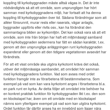
koppling till kyrkobyggnaden måste alltså vägas in. Det är inte
nödvändigtvis så att ett område, som ursprungligen har hört
samman med kyrkobyggnadens miljö, har fortsatt att ha denna
koppling till kyrkobyggnaden över tid. Sådana förändringar som att
alléer försvunnit, murar rests eller raserats, vägar anlagts,
byggnader uppförts eller rivits osv., kan ha förändrat den
sammantagna bilden av kyrkomiljön. Det kan också vara så att ett
område, som inte från början har haft ett miljömässigt samband
med kyrkobyggnaden sedermera har fått en sådan karaktär, t.ex.
genom att den ursprungliga anläggningen runt kyrkobyggnaden
expanderat eller genom att den tidigare vegetationen avsevärt har
förändrats.
För att ett visst område ska utgöra kyrkotomt krävs det också,
utöver det miljömässiga sambandet, att området hör samman
med kyrkobyggnadens funktion. Vad som avses med ordet
funktion framgår inte av förarbetena till bestämmelserna. Som
exempel på vad som kan vara kyrkotomt anges i förarbetena bl.a.
en park runt en kyrka. Av detta följer att området inte behöver ha
en konkret praktisk funktion för kyrkobyggnaden likt t.ex. den som
en klockstapel har, även om ett område med en klockstapel
nämns som ytterligare exempel på vad som kan utgöra kyrkotomt.
Ordet funktion får därför anses ha en innebörd som ligger nära