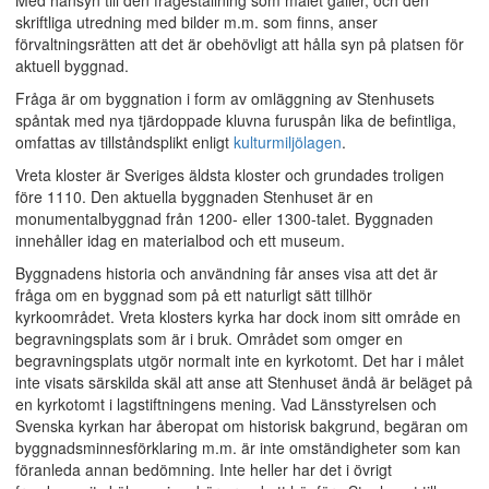
Med hänsyn till den frågeställning som målet gäller, och den
skriftliga utredning med bilder m.m. som finns, anser
förvaltningsrätten att det är obehövligt att hålla syn på platsen för
aktuell byggnad.
Fråga är om byggnation i form av omläggning av Stenhusets
spåntak med nya tjärdoppade kluvna furuspån lika de befintliga,
omfattas av tillståndsplikt enligt
kulturmiljölagen
.
Vreta kloster är Sveriges äldsta kloster och grundades troligen
före 1110. Den aktuella byggnaden Stenhuset är en
monumentalbyggnad från 1200- eller 1300-talet. Byggnaden
innehåller idag en materialbod och ett museum.
Byggnadens historia och användning får anses visa att det är
fråga om en byggnad som på ett naturligt sätt tillhör
kyrkoområdet. Vreta klosters kyrka har dock inom sitt område en
begravningsplats som är i bruk. Området som omger en
begravningsplats utgör normalt inte en kyrkotomt. Det har i målet
inte visats särskilda skäl att anse att Stenhuset ändå är beläget på
en kyrkotomt i lagstiftningens mening. Vad Länsstyrelsen och
Svenska kyrkan har åberopat om historisk bakgrund, begäran om
byggnadsminnesförklaring m.m. är inte omständigheter som kan
föranleda annan bedömning. Inte heller har det i övrigt