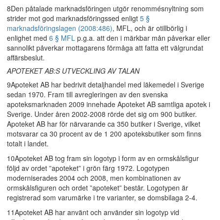
8Den påtalade marknadsföringen utgör renommésnyltning som
strider mot god marknadsföringssed enligt
5 §
marknadsföringslagen (2008:486)
, MFL, och är otillbörlig i
enlighet med
6 § MFL
p.g.a. att den i märkbar mån påverkar eller
sannolikt påverkar mottagarens förmåga att fatta ett välgrundat
affärsbeslut.
APOTEKET AB:S UTVECKLING AV TALAN
9Apoteket AB har bedrivit detaljhandel med läkemedel i Sverige
sedan 1970. Fram till avregleringen av den svenska
apoteksmarknaden 2009 innehade Apoteket AB samtliga apotek i
Sverige. Under åren 2002-2008 rörde det sig om 900 butiker.
Apoteket AB har för närvarande ca 350 butiker i Sverige, vilket
motsvarar ca 30 procent av de 1 200 apoteksbutiker som finns
totalt i landet.
10Apoteket AB tog fram sin logotyp i form av en ormskålsfigur
följd av ordet ”apoteket” i grön färg 1972. Logotypen
moderniserades 2004 och 2008, men kombinationen av
ormskålsfiguren och ordet ”apoteket” består. Logotypen är
registrerad som varumärke i tre varianter, se domsbilaga 2-4.
11Apoteket AB har använt och använder sin logotyp vid