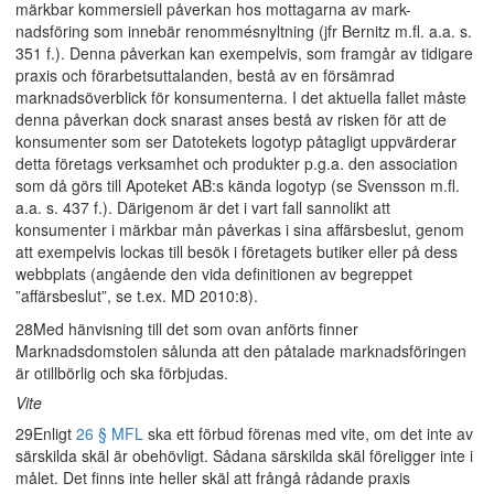
märkbar kommersiell påverkan hos mottagarna av mark-
nadsföring som innebär renommésnyltning (jfr Bernitz m.fl. a.a. s.
351 f.). Denna påverkan kan exempelvis, som framgår av tidigare
praxis och förarbetsuttalanden, bestå av en försämrad
marknadsöverblick för konsumenterna. I det aktuella fallet måste
denna påverkan dock snarast anses bestå av risken för att de
konsumenter som ser Datotekets logotyp påtagligt uppvärderar
detta företags verksamhet och produkter p.g.a. den association
som då görs till Apoteket AB:s kända logotyp (se Svensson m.fl.
a.a. s. 437 f.). Därigenom är det i vart fall sannolikt att
konsumenter i märkbar mån påverkas i sina affärsbeslut, genom
att exempelvis lockas till besök i företagets butiker eller på dess
webbplats (angående den vida definitionen av begreppet
”affärsbeslut”, se t.ex. MD 2010:8).
28Med hänvisning till det som ovan anförts finner
Marknadsdomstolen sålunda att den påtalade marknadsföringen
är otillbörlig och ska förbjudas.
Vite
29Enligt
26 § MFL
ska ett förbud förenas med vite, om det inte av
särskilda skäl är obehövligt. Sådana särskilda skäl föreligger inte i
målet. Det finns inte heller skäl att frångå rådande praxis