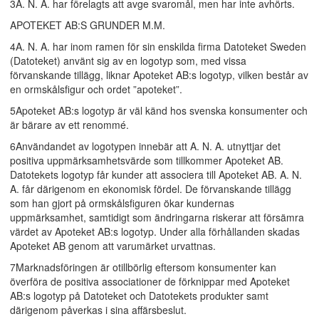
3A. N. A. har förelagts att avge svaromål, men har inte avhörts.
APOTEKET AB:S GRUNDER M.M.
4A. N. A. har inom ramen för sin enskilda firma Datoteket Sweden
(Datoteket) använt sig av en logotyp som, med vissa
förvanskande tillägg, liknar Apoteket AB:s logotyp, vilken består av
en ormskålsfigur och ordet ”apoteket”.
5Apoteket AB:s logotyp är väl känd hos svenska konsumenter och
är bärare av ett renommé.
6Användandet av logotypen innebär att A. N. A. utnyttjar det
positiva uppmärksamhetsvärde som tillkommer Apoteket AB.
Datotekets logotyp får kunder att associera till Apoteket AB. A. N.
A. får därigenom en ekonomisk fördel. De förvanskande tillägg
som han gjort på ormskålsfiguren ökar kundernas
uppmärksamhet, samtidigt som ändringarna riskerar att försämra
värdet av Apoteket AB:s logotyp. Under alla förhållanden skadas
Apoteket AB genom att varumärket urvattnas.
7Marknadsföringen är otillbörlig eftersom konsumenter kan
överföra de positiva associationer de förknippar med Apoteket
AB:s logotyp på Datoteket och Datotekets produkter samt
därigenom påverkas i sina affärsbeslut.