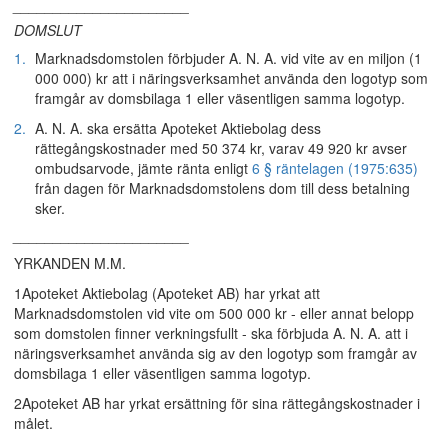
______________________
DOMSLUT
1.
Marknadsdomstolen förbjuder A. N. A. vid vite av en miljon (1
000 000) kr att i näringsverksamhet använda den logotyp som
framgår av domsbilaga 1 eller väsentligen samma logotyp.
2.
A. N. A. ska ersätta Apoteket Aktiebolag dess
rättegångskostnader med 50 374 kr, varav 49 920 kr avser
ombudsarvode, jämte ränta enligt
6 § räntelagen (1975:635)
från dagen för Marknadsdomstolens dom till dess betalning
sker.
______________________
YRKANDEN M.M.
1Apoteket Aktiebolag (Apoteket AB) har yrkat att
Marknadsdomstolen vid vite om 500 000 kr - eller annat belopp
som domstolen finner verkningsfullt - ska förbjuda A. N. A. att i
näringsverksamhet använda sig av den logotyp som framgår av
domsbilaga 1 eller väsentligen samma logotyp.
2Apoteket AB har yrkat ersättning för sina rättegångskostnader i
målet.