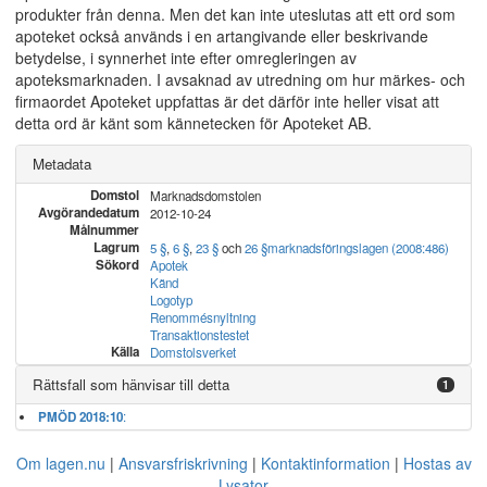
produkter från denna. Men det kan inte uteslutas att ett ord som
apoteket också används i en artangivande eller beskrivande
betydelse, i synnerhet inte efter omregleringen av
apoteksmarknaden. I avsaknad av utredning om hur märkes- och
firmaordet Apoteket uppfattas är det därför inte heller visat att
detta ord är känt som kännetecken för Apoteket AB.
Metadata
Domstol
Marknadsdomstolen
Avgörandedatum
2012-10-24
Målnummer
Lagrum
5 §
,
6 §
,
23 §
och
26 §
marknadsföringslagen (2008:486)
Sökord
Apotek
Känd
Logotyp
Renommésnyltning
Transaktionstestet
Källa
Domstolsverket
Rättsfall som hänvisar till detta
1
PMÖD 2018:10
:
Om lagen.nu
Ansvarsfriskrivning
Kontaktinformation
Hostas av
Lysator