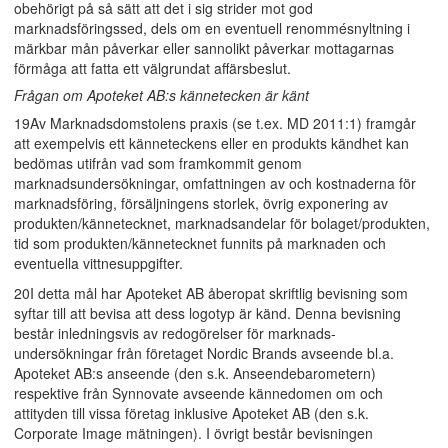
obehörigt på så sätt att det i sig strider mot god
marknadsföringssed, dels om en eventuell renommésnyltning i
märkbar mån påverkar eller sannolikt påverkar mottagarnas
förmåga att fatta ett välgrundat affärsbeslut.
Frågan om Apoteket AB:s kännetecken är känt
19Av Marknadsdomstolens praxis (se t.ex. MD 2011:1) framgår
att exempelvis ett känneteckens eller en produkts kändhet kan
bedömas utifrån vad som framkommit genom
marknadsundersökningar, omfattningen av och kostnaderna för
marknadsföring, försäljningens storlek, övrig exponering av
produkten/kännetecknet, marknadsandelar för bolaget/produkten,
tid som produkten/kännetecknet funnits på marknaden och
eventuella vittnesuppgifter.
20I detta mål har Apoteket AB åberopat skriftlig bevisning som
syftar till att bevisa att dess logotyp är känd. Denna bevisning
består inledningsvis av redogörelser för marknads-
undersökningar från företaget Nordic Brands avseende bl.a.
Apoteket AB:s anseende (den s.k. Anseendebarometern)
respektive från Synnovate avseende kännedomen om och
attityden till vissa företag inklusive Apoteket AB (den s.k.
Corporate Image mätningen). I övrigt består bevisningen