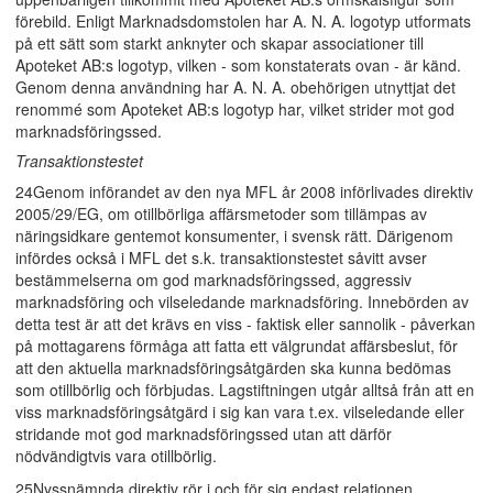
förebild. Enligt Marknadsdomstolen har A. N. A. logotyp utformats
på ett sätt som starkt anknyter och skapar associationer till
Apoteket AB:s logotyp, vilken - som konstaterats ovan - är känd.
Genom denna användning har A. N. A. obehörigen utnyttjat det
renommé som Apoteket AB:s logotyp har, vilket strider mot god
marknadsföringssed.
Transaktionstestet
24Genom införandet av den nya MFL år 2008 införlivades direktiv
2005/29/EG, om otillbörliga affärsmetoder som tillämpas av
näringsidkare gentemot konsumenter, i svensk rätt. Därigenom
infördes också i MFL det s.k. transaktionstestet såvitt avser
bestämmelserna om god marknadsföringssed, aggressiv
marknadsföring och vilseledande marknadsföring. Innebörden av
detta test är att det krävs en viss - faktisk eller sannolik - påverkan
på mottagarens förmåga att fatta ett välgrundat affärsbeslut, för
att den aktuella marknadsföringsåtgärden ska kunna bedömas
som otillbörlig och förbjudas. Lagstiftningen utgår alltså från att en
viss marknadsföringsåtgärd i sig kan vara t.ex. vilseledande eller
stridande mot god marknadsföringssed utan att därför
nödvändigtvis vara otillbörlig.
25Nyssnämnda direktiv rör i och för sig endast relationen