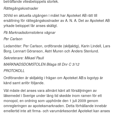
beträffande vitesbeloppets storlek.
Rättegångskostnader
30Vid en aktuella utgången i målet har Apoteket AB rätt till
ersättning för rättegångskostnader av A. N. A. Det av Apoteket AB
yrkade beloppet får anses skäligt.
På Marknadsdomstolens vägnar
Per Carlson
Ledamöter: Per Carlson, ordförande (skiljaktig), Karin Lindell, Lars
Borg, Lennart Göranson, Astri Muren och Anders Stenlund.
Sekreterare: Mikael Pauli
MARKNADSDOMSTOLEN Bilaga till Dnr C 3/12
PROTOKOLL
Ordföranden är skiljaktig i frågan om Apoteket AB:s logotyp är
känd samt anför följande.
Väl måste det anses vara allmänt känt att försäljningen av
läkemedel i Sverige under lång tid skedde inom ramen för ett
monopol, en ordning som upphörde den 1 juli 2009 genom
omregleringen av apoteksmarknaden. Detta förhållande innebär
emellertid inte att firma- och varumärkesordet Apoteket kan anses