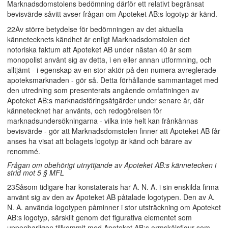
Marknadsdomstolens bedömning därför ett relativt begränsat
bevisvärde såvitt avser frågan om Apoteket AB:s logotyp är känd.
22Av större betydelse för bedömningen av det aktuella
kännetecknets kändhet är enligt Marknadsdomstolen det
notoriska faktum att Apoteket AB under nästan 40 år som
monopolist använt sig av detta, i en eller annan utformning, och
alltjämt - i egenskap av en stor aktör på den numera avreglerade
apoteksmarknaden - gör så. Detta förhållande sammantaget med
den utredning som presenterats angående omfattningen av
Apoteket AB:s marknadsföringsåtgärder under senare år, där
kännetecknet har använts, och redogörelsen för
marknadsundersökningarna - vilka inte helt kan frånkännas
bevisvärde - gör att Marknadsdomstolen finner att Apoteket AB får
anses ha visat att bolagets logotyp är känd och bärare av
renommé.
Frågan om obehörigt utnyttjande av Apoteket AB:s kännetecken i
strid mot 5 § MFL
23Såsom tidigare har konstaterats har A. N. A. i sin enskilda firma
använt sig av den av Apoteket AB påtalade logotypen. Den av A.
N. A. använda logotypen påminner i stor utsträckning om Apoteket
AB:s logotyp, särskilt genom det figurativa elementet som
uppenbarligen tillkommit med Apoteket AB:s ormskålsfigur som