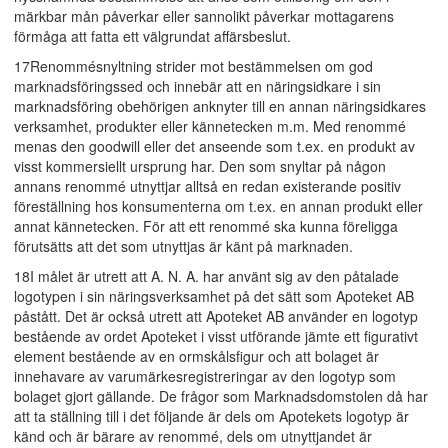
märkbar mån påverkar eller sannolikt påverkar mottagarens
förmåga att fatta ett välgrundat affärsbeslut.
17Renommésnyltning strider mot bestämmelsen om god
marknadsföringssed och innebär att en näringsidkare i sin
marknadsföring obehörigen anknyter till en annan näringsidkares
verksamhet, produkter eller kännetecken m.m. Med renommé
menas den goodwill eller det anseende som t.ex. en produkt av
visst kommersiellt ursprung har. Den som snyltar på någon
annans renommé utnyttjar alltså en redan existerande positiv
föreställning hos konsumenterna om t.ex. en annan produkt eller
annat kännetecken. För att ett renommé ska kunna föreligga
förutsätts att det som utnyttjas är känt på marknaden.
18I målet är utrett att A. N. A. har använt sig av den påtalade
logotypen i sin näringsverksamhet på det sätt som Apoteket AB
påstått. Det är också utrett att Apoteket AB använder en logotyp
bestående av ordet Apoteket i visst utförande jämte ett figurativt
element bestående av en ormskålsfigur och att bolaget är
innehavare av varumärkesregistreringar av den logotyp som
bolaget gjort gällande. De frågor som Marknadsdomstolen då har
att ta ställning till i det följande är dels om Apotekets logotyp är
känd och är bärare av renommé, dels om utnyttjandet är