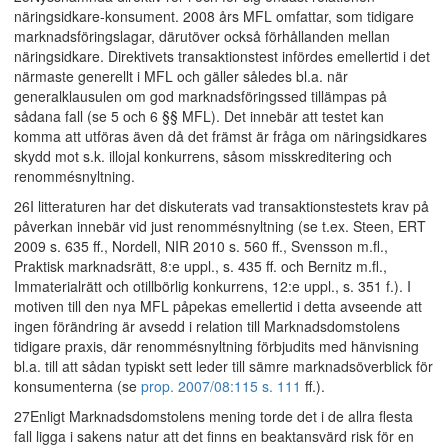
näringsidkare-konsument. 2008 års MFL omfattar, som tidigare
marknadsföringslagar, därutöver också förhållanden mellan
näringsidkare. Direktivets transaktionstest infördes emellertid i det
närmaste generellt i MFL och gäller således bl.a. när
generalklausulen om god marknadsföringssed tillämpas på
sådana fall (se 5 och 6 §§ MFL). Det innebär att testet kan
komma att utföras även då det främst är fråga om näringsidkares
skydd mot s.k. illojal konkurrens, såsom misskreditering och
renommésnyltning.
26I litteraturen har det diskuterats vad transaktionstestets krav på
påverkan innebär vid just renommésnyltning (se t.ex. Steen, ERT
2009 s. 635 ff., Nordell, NIR 2010 s. 560 ff., Svensson m.fl.,
Praktisk marknadsrätt, 8:e uppl., s. 435 ff. och Bernitz m.fl.,
Immaterialrätt och otillbörlig konkurrens, 12:e uppl., s. 351 f.). I
motiven till den nya MFL påpekas emellertid i detta avseende att
ingen förändring är avsedd i relation till Marknadsdomstolens
tidigare praxis, där renommésnyltning förbjudits med hänvisning
bl.a. till att sådan typiskt sett leder till sämre marknadsöverblick för
konsumenterna (se
prop. 2007/08:115 s. 111
ff.).
27Enligt Marknadsdomstolens mening torde det i de allra flesta
fall ligga i sakens natur att det finns en beaktansvärd risk för en