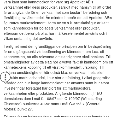
vara känt som kännetecken för vare sig Apoteket AB:s
verksamhet eller dess produkter, särskilt med hänsyn till att ordet
är artangivande för en verksamhet som består i beredning och
försäljning av läkemedel. Än mindre innebär det att Apoteket AB:s
figurativa märkeselement i form av en s.k. ormskålsfigur är känt
som kännetecken för bolagets verksamhet eller produkter,
eftersom det beror på bl.a. hur märkeselementet använts och i
vilken omfattning det använts.
I enlighet med den grundläggande principen om fri bevisprövning
är en utgångspunkt vid bedömning av kännedom om t.ex. ett
kännetecken, att alla relevanta omständigheter skall beaktas. Till
omständigheter av detta slag hör givetvis faktisk kännedom om ett
känneteckens koppling till ett visst kommersiellt ursprung. Till
sådana omständigheter hör också bl.a. en verksamhets eller
produkts marknadsandel, i hur stor omfattning, i vilket geografiskt
område och hur länge kännetecknet har använts samt hur stora
investeringar företaget har gjort för att marknadsföra
verksamheten eller produkten. Angående kännedom, jfr EU-
domstolens dom i mål C-108/97 och C-109/97 (Windsurfing
Chiemsee) punkterna 49-52 samt i mål C-375/97 (General
Motors) punkt 27.
Till stöd för att bolagets firma- och märkeselement är kända har