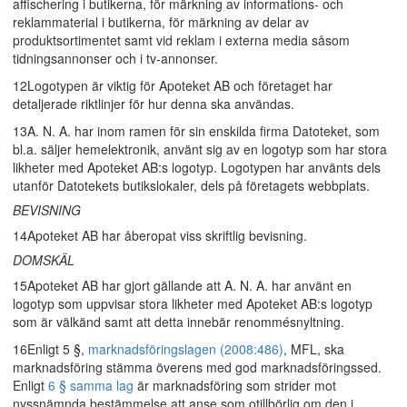
affischering i butikerna, för märkning av informations- och
reklammaterial i butikerna, för märkning av delar av
produktsortimentet samt vid reklam i externa media såsom
tidningsannonser och i tv-annonser.
12Logotypen är viktig för Apoteket AB och företaget har
detaljerade riktlinjer för hur denna ska användas.
13A. N. A. har inom ramen för sin enskilda firma Datoteket, som
bl.a. säljer hemelektronik, använt sig av en logotyp som har stora
likheter med Apoteket AB:s logotyp. Logotypen har använts dels
utanför Datotekets butikslokaler, dels på företagets webbplats.
BEVISNING
14Apoteket AB har åberopat viss skriftlig bevisning.
DOMSKÄL
15Apoteket AB har gjort gällande att A. N. A. har använt en
logotyp som uppvisar stora likheter med Apoteket AB:s logotyp
som är välkänd samt att detta innebär renommésnyltning.
16Enligt 5 §,
marknadsföringslagen (2008:486)
, MFL, ska
marknadsföring stämma överens med god marknadsföringssed.
Enligt
6 § samma lag
är marknadsföring som strider mot
nyssnämnda bestämmelse att anse som otillbörlig om den i