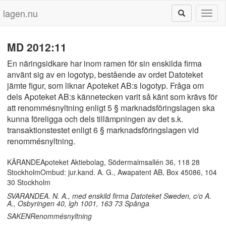
lagen.nu
Toggl
naviga
MD 2012:11
En näringsidkare har inom ramen för sin enskilda firma
använt sig av en logotyp, bestående av ordet Datoteket
jämte figur, som liknar Apoteket AB:s logotyp. Fråga om
dels Apoteket AB:s kännetecken varit så känt som krävs för
att renommésnyltning enligt 5 § marknadsföringslagen ska
kunna föreligga och dels tillämpningen av det s.k.
transaktionstestet enligt 6 § marknadsföringslagen vid
renommésnyltning.
KÄRANDEApoteket Aktiebolag, Södermalmsallén 36, 118 28
StockholmOmbud: jur.kand. A. G., Awapatent AB, Box 45086, 104
30 Stockholm
SVARANDEA. N. A., med enskild firma Datoteket Sweden, c/o A.
A., Osbyringen 40, lgh 1001, 163 73 Spånga
SAKENRenommésnyltning