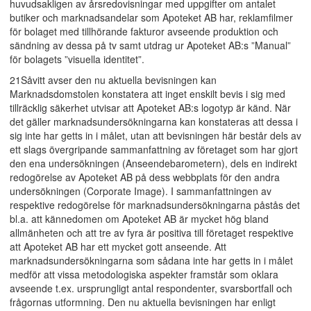
huvudsakligen av årsredovisningar med uppgifter om antalet
butiker och marknadsandelar som Apoteket AB har, reklamfilmer
för bolaget med tillhörande fakturor avseende produktion och
sändning av dessa på tv samt utdrag ur Apoteket AB:s ”Manual”
för bolagets ”visuella identitet”.
21Såvitt avser den nu aktuella bevisningen kan
Marknadsdomstolen konstatera att inget enskilt bevis i sig med
tillräcklig säkerhet utvisar att Apoteket AB:s logotyp är känd. När
det gäller marknadsundersökningarna kan konstateras att dessa i
sig inte har getts in i målet, utan att bevisningen här består dels av
ett slags övergripande sammanfattning av företaget som har gjort
den ena undersökningen (Anseendebarometern), dels en indirekt
redogörelse av Apoteket AB på dess webbplats för den andra
undersökningen (Corporate Image). I sammanfattningen av
respektive redogörelse för marknadsundersökningarna påstås det
bl.a. att kännedomen om Apoteket AB är mycket hög bland
allmänheten och att tre av fyra är positiva till företaget respektive
att Apoteket AB har ett mycket gott anseende. Att
marknadsundersökningarna som sådana inte har getts in i målet
medför att vissa metodologiska aspekter framstår som oklara
avseende t.ex. ursprungligt antal respondenter, svarsbortfall och
frågornas utformning. Den nu aktuella bevisningen har enligt