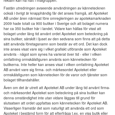
reklam kan ha haft i målgruppen.
Fastän utredningen avseende användningen av kännetecknen
också i övrigt är knapphändig får det anses framgå, att Apoteket
AB under åren närmast före omregleringen av apoteksmarknaden
2009 hade totalt ca 900 butiker i Sverige och att bolaget numera
har ca 350 butiker här i landet. Vidare kan hållas för visst att
bolaget under lång tid använt ordet Apoteket som beteckning på
sina butiker, särskilt i ljuset av den sedvana som finns att på detta
sätt använda företagsnamn som består av ett ord. Det kan dock
inte anses visat vare sig i vilket grafiskt utförande som Apoteket
använts - något som synes ha varierat över tid - eller i vilken
omfattning ormskålsfiguren använts som kännetecken för
butikerna. Inte heller kan anses visat i vilken omfattning Apoteket
AB använt vare sig firma- och märkesordet Apoteket eller
ormskålsfiguren som kännetecken för de varor och tjänster som
bolaget tillhandahåller.
Även om det är utrett att Apoteket AB under lång tid använt firma-
och märkesordet Apoteket som beteckning på sina butiker kan
denna omständighet inte utan vidare läggas till grund för
slutsatsen att ordet uppfattas som kännetecken för Apoteket AB.
Visserligen framstår det som naturligt att använda ett ord som
Apoteket i bestämd form för att efterfråga t.ex. en viss butik eller