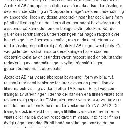
Apoteket AB åberopat resultaten av två marknadsundersökningar:
dels en undersökning av ”Corporate image”, dels en undersökning
av anseende. Ingen av dessa undersökningar har dock lagts fram
på ett sätt som gör att den i praktiken har något bevisvärde med
avseende på kännedomen om bolagets kännetecken. När det
gäller den förstnämnda undersökningen har någon rapport över
huvud taget inte åberopats i målet, utan endast ett referat av
undersökningen publicerat på Apoteket AB:s egen webbplats. Och
vad gäller den sistnämnda undersökningen har endast en
obestyrkt kopia av en ej underskriven rapport med en ofullständig
redovisning av undersökningens syfte, frågeställningar,
genomförande m.m. åberopats.
Apoteket AB har vidare åberopat bevisning i form av bl.a. två
reklamfilmer samt kopior av fakturor avseende produktion av
filmerna och visning av dem i olika TV-kanaler. Enligt vad som
framgår av utredningen i denna del har den ena filmen visats som
reklaminslag i sju olika TV-kanaler under veckorna 43-50 år 2011
och den andra i fem kanaler under veckorna 10-13 år 2012. Det
framgår dock inte vid hur många tillfällen var och en av filmerna
visats eller när på dygnet respektive film visats. Inte heller finns i
övrigt något underlag för att bedöma vilket genomslag denna