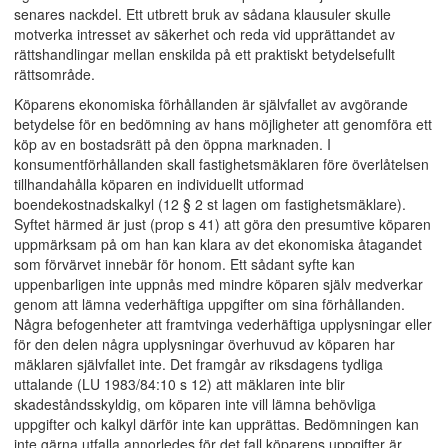
senares nackdel. Ett utbrett bruk av sådana klausuler skulle
motverka intresset av säkerhet och reda vid upprättandet av
rättshandlingar mellan enskilda på ett praktiskt betydelsefullt
rättsområde.
Köparens ekonomiska förhållanden är självfallet av avgörande
betydelse för en bedömning av hans möjligheter att genomföra ett
köp av en bostadsrätt på den öppna marknaden. I
konsumentförhållanden skall fastighetsmäklaren före överlåtelsen
tillhandahålla köparen en individuellt utformad
boendekostnadskalkyl (12 § 2 st lagen om fastighetsmäklare).
Syftet härmed är just (prop s 41) att göra den presumtive köparen
uppmärksam på om han kan klara av det ekonomiska åtagandet
som förvärvet innebär för honom. Ett sådant syfte kan
uppenbarligen inte uppnås med mindre köparen själv medverkar
genom att lämna vederhäftiga uppgifter om sina förhållanden.
Några befogenheter att framtvinga vederhäftiga upplysningar eller
för den delen några upplysningar överhuvud av köparen har
mäklaren självfallet inte. Det framgår av riksdagens tydliga
uttalande (LU 1983/84:10 s 12) att mäklaren inte blir
skadeståndsskyldig, om köparen inte vill lämna behövliga
uppgifter och kalkyl därför inte kan upprättas. Bedömningen kan
inte gärna utfalla annorledes för det fall köparens uppgifter är