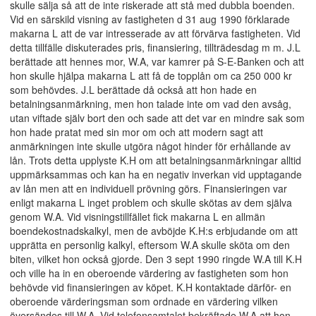
skulle sälja så att de inte riskerade att stå med dubbla boenden.
Vid en särskild visning av fastigheten d 31 aug 1990 förklarade
makarna L att de var intresserade av att förvärva fastigheten. Vid
detta tillfälle diskuterades pris, finansiering, tillträdesdag m m. J.L
berättade att hennes mor, W.A, var kamrer på S-E-Banken och att
hon skulle hjälpa makarna L att få de topplån om ca 250 000 kr
som behövdes. J.L berättade då också att hon hade en
betalningsanmärkning, men hon talade inte om vad den avsåg,
utan viftade själv bort den och sade att det var en mindre sak som
hon hade pratat med sin mor om och att modern sagt att
anmärkningen inte skulle utgöra något hinder för erhållande av
lån. Trots detta upplyste K.H om att betalningsanmärkningar alltid
uppmärksammas och kan ha en negativ inverkan vid upptagande
av lån men att en individuell prövning görs. Finansieringen var
enligt makarna L inget problem och skulle skötas av dem själva
genom W.A. Vid visningstillfället fick makarna L en allmän
boendekostnadskalkyl, men de avböjde K.H:s erbjudande om att
upprätta en personlig kalkyl, eftersom W.A skulle sköta om den
biten, vilket hon också gjorde. Den 3 sept 1990 ringde W.A till K.H
och ville ha in en oberoende värdering av fastigheten som hon
behövde vid finansieringen av köpet. K.H kontaktade därför- en
oberoende värderingsman som ordnade en värdering vilken
översändes till W.A. Vid telefonsamtalet bekräftade W.A att hon