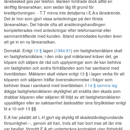
lånebesked ges per telefon. Banken fordrade dock alltid en
skriftlig låneansökan, som sedan låg till grund för
kreditprövningen. - T.T minns inte detaljerna i E.A:s låneärende.
Det är hon som gjort vissa anteckningar på den första
låneansökan. Det hände ofta att ansökningshandlingen
kompletterades med anteckningar efter telefonsamtal eller
sammanträffande med kunden. Ibland anmodades kunden även
att ge in en ny låneansökan.
Domskäl. Enligt
10 §
lagen (
1984:81
) om fastighetsmäklare skall
en fastighetsmäklare, i den mån god mäklarsed kräver det, ge
köpare och säljare de råd och upplysningar som de kan behöva
om fastigheten och andra förhållanden som har samband med
överlåtelsen. Mäklaren skall vidare enligt 13 § i lagen verka för att
köparen och säljaren träffar överenskommelse i frågor som
behöver lösas i samband med överlåtelsen. I
14 § samma lag
åläggs fastighetsmäklaren skyldighet att ersätta den skada som
drabbar köparen eller säljaren till följd av att fastighetsmäklaren
uppsåtligen eller av oaktsamhet åsidosätter sina förpliktelser enligt
bl a 10 och 13 §§.
E.A har påstått att L.H gjort sig skyldig till skadeståndsgrundande
försumlighet---, genom att han, trots att han bort inse att lån inte
var beviljat, förmått E.A att underteckna kontraktet utan förbehåll