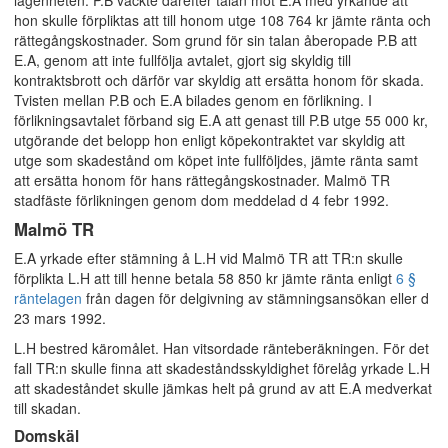
lägenheten. P.B väckte därefter talan mot E.A med yrkande att
hon skulle förpliktas att till honom utge 108 764 kr jämte ränta och
rättegångskostnader. Som grund för sin talan åberopade P.B att
E.A, genom att inte fullfölja avtalet, gjort sig skyldig till
kontraktsbrott och därför var skyldig att ersätta honom för skada.
Tvisten mellan P.B och E.A bilades genom en förlikning. I
förlikningsavtalet förband sig E.A att genast till P.B utge 55 000 kr,
utgörande det belopp hon enligt köpekontraktet var skyldig att
utge som skadestånd om köpet inte fullföljdes, jämte ränta samt
att ersätta honom för hans rättegångskostnader. Malmö TR
stadfäste förlikningen genom dom meddelad d 4 febr 1992.
Malmö TR
E.A yrkade efter stämning å L.H vid Malmö TR att TR:n skulle
förplikta L.H att till henne betala 58 850 kr jämte ränta enligt
6 §
räntelagen
från dagen för delgivning av stämningsansökan eller d
23 mars 1992.
L.H bestred käromålet. Han vitsordade ränteberäkningen. För det
fall TR:n skulle finna att skadeståndsskyldighet förelåg yrkade L.H
att skadeståndet skulle jämkas helt på grund av att E.A medverkat
till skadan.
Domskäl