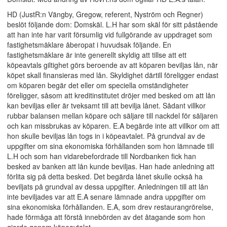
HD (JustR:n Vängby, Gregow, referent, Nyström och Regner)
beslöt följande dom: Domskäl. L.H har som skäl för sitt påstående
att han inte har varit försumlig vid fullgörande av uppdraget som
fastighetsmäklare åberopat i huvudsak följande. En
fastighetsmäklare är inte generellt skyldig att tillse att ett
köpeavtals giltighet görs beroende av att köparen beviljas lån, när
köpet skall finansieras med lån. Skyldighet därtill föreligger endast
om köparen begär det eller om speciella omständigheter
föreligger, såsom att kreditinstitutet dröjer med besked om att lån
kan beviljas eller är tveksamt till att bevilja lånet. Sådant villkor
rubbar balansen mellan köpare och säljare till nackdel för säljaren
och kan missbrukas av köparen. E.A begärde inte att villkor om att
hon skulle beviljas lån togs in i köpeavtalet. På grundval av de
uppgifter om sina ekonomiska förhållanden som hon lämnade till
L.H och som han vidarebefordrade till Nordbanken fick han
besked av banken att lån kunde beviljas. Han hade anledning att
förlita sig på detta besked. Det begärda lånet skulle också ha
beviljats på grundval av dessa uppgifter. Anledningen till att lån
inte beviljades var att E.A senare lämnade andra uppgifter om
sina ekonomiska förhållanden. E.A, som drev restaurangrörelse,
hade förmåga att förstå innebörden av det åtagande som hon