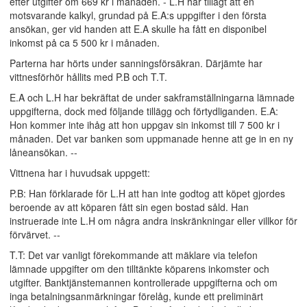
efter utgifter om 669 kr i månaden. - L.H har tillagt att en
motsvarande kalkyl, grundad på E.A:s uppgifter i den första
ansökan, ger vid handen att E.A skulle ha fått en disponibel
inkomst på ca 5 500 kr i månaden.
Parterna har hörts under sanningsförsäkran. Därjämte har
vittnesförhör hållits med P.B och T.T.
E.A och L.H har bekräftat de under sakframställningarna lämnade
uppgifterna, dock med följande tillägg och förtydliganden. E.A:
Hon kommer inte ihåg att hon uppgav sin inkomst till 7 500 kr i
månaden. Det var banken som uppmanade henne att ge in en ny
låneansökan. --
Vittnena har i huvudsak uppgett:
P.B: Han förklarade för L.H att han inte godtog att köpet gjordes
beroende av att köparen fått sin egen bostad såld. Han
instruerade inte L.H om några andra inskränkningar eller villkor för
förvärvet. --
T.T: Det var vanligt förekommande att mäklare via telefon
lämnade uppgifter om den tilltänkte köparens inkomster och
utgifter. Banktjänstemannen kontrollerade uppgifterna och om
inga betalningsanmärkningar förelåg, kunde ett preliminärt