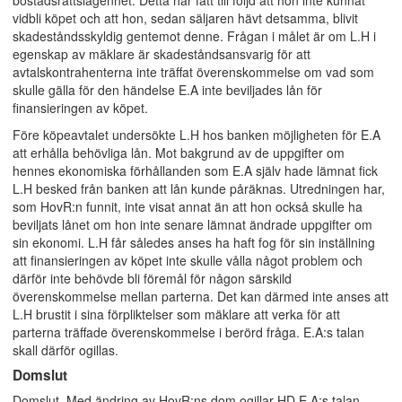
bostadsrättslägenhet. Detta har fått till följd att hon inte kunnat
vidbli köpet och att hon, sedan säljaren hävt detsamma, blivit
skadeståndsskyldig gentemot denne. Frågan i målet är om L.H i
egenskap av mäklare är skadeståndsansvarig för att
avtalskontrahenterna inte träffat överenskommelse om vad som
skulle gälla för den händelse E.A inte beviljades lån för
finansieringen av köpet.
Före köpeavtalet undersökte L.H hos banken möjligheten för E.A
att erhålla behövliga lån. Mot bakgrund av de uppgifter om
hennes ekonomiska förhållanden som E.A själv hade lämnat fick
L.H besked från banken att lån kunde påräknas. Utredningen har,
som HovR:n funnit, inte visat annat än att hon också skulle ha
beviljats lånet om hon inte senare lämnat ändrade uppgifter om
sin ekonomi. L.H får således anses ha haft fog för sin inställning
att finansieringen av köpet inte skulle vålla något problem och
därför inte behövde bli föremål för någon särskild
överenskommelse mellan parterna. Det kan därmed inte anses att
L.H brustit i sina förpliktelser som mäklare att verka för att
parterna träffade överenskommelse i berörd fråga. E.A:s talan
skall därför ogillas.
Domslut
Domslut. Med ändring av HovR:ns dom ogillar HD E.A:s talan.