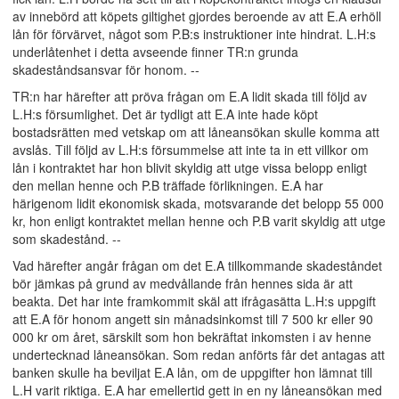
av innebörd att köpets giltighet gjordes beroende av att E.A erhöll
lån för förvärvet, något som P.B:s instruktioner inte hindrat. L.H:s
underlåtenhet i detta avseende finner TR:n grunda
skadeståndsansvar för honom. --
TR:n har härefter att pröva frågan om E.A lidit skada till följd av
L.H:s försumlighet. Det är tydligt att E.A inte hade köpt
bostadsrätten med vetskap om att låneansökan skulle komma att
avslås. Till följd av L.H:s försummelse att inte ta in ett villkor om
lån i kontraktet har hon blivit skyldig att utge vissa belopp enligt
den mellan henne och P.B träffade förlikningen. E.A har
härigenom lidit ekonomisk skada, motsvarande det belopp 55 000
kr, hon enligt kontraktet mellan henne och P.B varit skyldig att utge
som skadestånd. --
Vad härefter angår frågan om det E.A tillkommande skadeståndet
bör jämkas på grund av medvållande från hennes sida är att
beakta. Det har inte framkommit skäl att ifrågasätta L.H:s uppgift
att E.A för honom angett sin månadsinkomst till 7 500 kr eller 90
000 kr om året, särskilt som hon bekräftat inkomsten i av henne
undertecknad låneansökan. Som redan anförts får det antagas att
banken skulle ha beviljat E.A lån, om de uppgifter hon lämnat till
L.H varit riktiga. E.A har emellertid gett in en ny låneansökan med