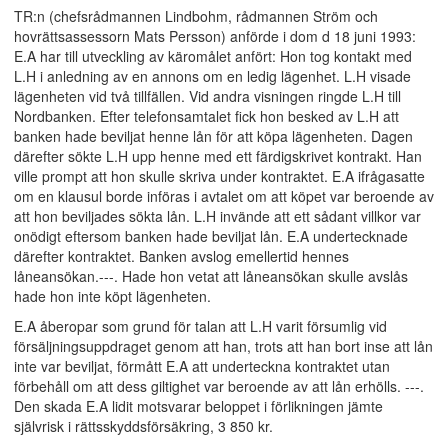
TR:n (chefsrådmannen Lindbohm, rådmannen Ström och
hovrättsassessorn Mats Persson) anförde i dom d 18 juni 1993:
E.A har till utveckling av käromålet anfört: Hon tog kontakt med
L.H i anledning av en annons om en ledig lägenhet. L.H visade
lägenheten vid två tillfällen. Vid andra visningen ringde L.H till
Nordbanken. Efter telefonsamtalet fick hon besked av L.H att
banken hade beviljat henne lån för att köpa lägenheten. Dagen
därefter sökte L.H upp henne med ett färdigskrivet kontrakt. Han
ville prompt att hon skulle skriva under kontraktet. E.A ifrågasatte
om en klausul borde införas i avtalet om att köpet var beroende av
att hon beviljades sökta lån. L.H invände att ett sådant villkor var
onödigt eftersom banken hade beviljat lån. E.A undertecknade
därefter kontraktet. Banken avslog emellertid hennes
låneansökan.---. Hade hon vetat att låneansökan skulle avslås
hade hon inte köpt lägenheten.
E.A åberopar som grund för talan att L.H varit försumlig vid
försäljningsuppdraget genom att han, trots att han bort inse att lån
inte var beviljat, förmått E.A att underteckna kontraktet utan
förbehåll om att dess giltighet var beroende av att lån erhölls. ---.
Den skada E.A lidit motsvarar beloppet i förlikningen jämte
självrisk i rättsskyddsförsäkring, 3 850 kr.