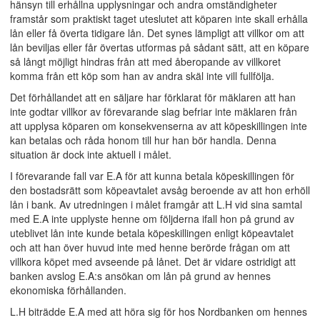
hänsyn till erhållna upplysningar och andra omständigheter
framstår som praktiskt taget uteslutet att köparen inte skall erhålla
lån eller få överta tidigare lån. Det synes lämpligt att villkor om att
lån beviljas eller får övertas utformas på sådant sätt, att en köpare
så långt möjligt hindras från att med åberopande av villkoret
komma från ett köp som han av andra skäl inte vill fullfölja.
Det förhållandet att en säljare har förklarat för mäklaren att han
inte godtar villkor av förevarande slag befriar inte mäklaren från
att upplysa köparen om konsekvenserna av att köpeskillingen inte
kan betalas och råda honom till hur han bör handla. Denna
situation är dock inte aktuell i målet.
I förevarande fall var E.A för att kunna betala köpeskillingen för
den bostadsrätt som köpeavtalet avsåg beroende av att hon erhöll
lån i bank. Av utredningen i målet framgår att L.H vid sina samtal
med E.A inte upplyste henne om följderna ifall hon på grund av
uteblivet lån inte kunde betala köpeskillingen enligt köpeavtalet
och att han över huvud inte med henne berörde frågan om att
villkora köpet med avseende på lånet. Det är vidare ostridigt att
banken avslog E.A:s ansökan om lån på grund av hennes
ekonomiska förhållanden.
L.H biträdde E.A med att höra sig för hos Nordbanken om hennes