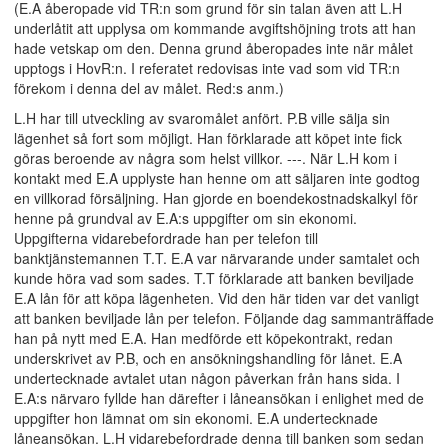
(E.A åberopade vid TR:n som grund för sin talan även att L.H
underlåtit att upplysa om kommande avgiftshöjning trots att han
hade vetskap om den. Denna grund åberopades inte när målet
upptogs i HovR:n. I referatet redovisas inte vad som vid TR:n
förekom i denna del av målet. Red:s anm.)
L.H har till utveckling av svaromålet anfört. P.B ville sälja sin
lägenhet så fort som möjligt. Han förklarade att köpet inte fick
göras beroende av några som helst villkor. ---. När L.H kom i
kontakt med E.A upplyste han henne om att säljaren inte godtog
en villkorad försäljning. Han gjorde en boendekostnadskalkyl för
henne på grundval av E.A:s uppgifter om sin ekonomi.
Uppgifterna vidarebefordrade han per telefon till
banktjänstemannen T.T. E.A var närvarande under samtalet och
kunde höra vad som sades. T.T förklarade att banken beviljade
E.A lån för att köpa lägenheten. Vid den här tiden var det vanligt
att banken beviljade lån per telefon. Följande dag sammanträffade
han på nytt med E.A. Han medförde ett köpekontrakt, redan
underskrivet av P.B, och en ansökningshandling för lånet. E.A
undertecknade avtalet utan någon påverkan från hans sida. I
E.A:s närvaro fyllde han därefter i låneansökan i enlighet med de
uppgifter hon lämnat om sin ekonomi. E.A undertecknade
låneansökan. L.H vidarebefordrade denna till banken som sedan