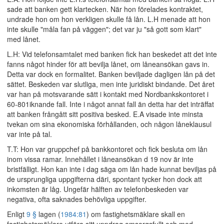
sade att banken gett klartecken. När hon förelades kontraktet,
undrade hon om hon verkligen skulle få lån. L.H menade att hon
inte skulle "måla fan på väggen"; det var ju "så gott som klart"
med lånet.
L.H: Vid telefonsamtalet med banken fick han beskedet att det inte
fanns något hinder för att bevilja lånet, om låneansökan gavs in.
Detta var dock en formalitet. Banken beviljade dagligen lån på det
sättet. Beskeden var slutliga, men inte juridiskt bindande. Det året
var han på motsvarande sätt i kontakt med Nordbankskontoret i
60-801iknande fall. Inte i något annat fall än detta har det inträffat
att banken frångått sitt positiva besked. E.A visade inte minsta
tvekan om sina ekonomiska förhållanden, och någon låneklausul
var inte på tal.
T.T: Hon var gruppchef på bankkontoret och fick besluta om lån
inom vissa ramar. Innehållet i låneansökan d 19 nov är inte
bristfälligt. Hon kan inte i dag säga om lån hade kunnat beviljas på
de ursprungliga uppgifterna däri, spontant tycker hon dock att
inkomsten är låg. Ungefär hälften av telefonbeskeden var
negativa, ofta saknades behövliga uppgifter.
Enligt
9 §
lagen (
1984:81
) om fastighetsmäklare skall en