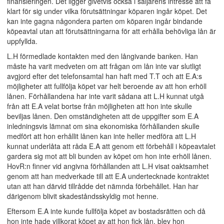
finansieringen. Det ligger givetvis också i säljarens intresse att få
klart för sig under vilka förutsättningar köparen ingår köpet. Det
kan inte gagna någondera parten om köparen ingår bindande
köpeavtal utan att förutsättningarna för att erhålla behövliga lån är
uppfyllda.
L.H förmedlade kontakten med den långivande banken. Han
måste ha varit medveten om att frågan om lån inte var slutligt
avgjord efter det telefonsamtal han haft med T.T och att E.A:s
möjligheter att fullfölja köpet var helt beroende av att hon erhöll
lånen. Förhållandena har inte varit sådana att L.H kunnat utgå
från att E.A velat bortse från möjligheten att hon inte skulle
beviljas lånen. Den omständigheten att de uppgifter som E.A
inledningsvis lämnat om sina ekonomiska förhållanden skulle
medfört att hon erhållit lånen kan inte heller medföra att L.H
kunnat underlåta att råda E.A att genom ett förbehåll i köpeavtalet
gardera sig mot att bli bunden av köpet om hon inte erhöll lånen.
HovR:n finner vid angivna förhållanden att L.H visat oaktsamhet
genom att han medverkade till att E.A undertecknade kontraktet
utan att han därvid tillrådde det nämnda förbehållet. Han har
därigenom blivit skadeståndsskyldig mot henne.
Eftersom E.A inte kunde fullfölja köpet av bostadsrätten och då
hon inte hade villkorat köpet av att hon fick lån, blev hon