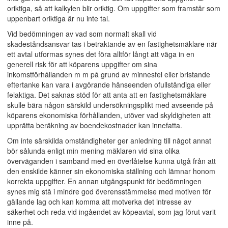
oriktiga, så att kalkylen blir oriktig. Om uppgifter som framstår som
uppenbart oriktiga är nu inte tal.
Vid bedömningen av vad som normalt skall vid
skadeståndsansvar tas i betraktande av en fastighetsmäklare när
ett avtal utformas synes det föra alltför långt att väga in en
generell risk för att köparens uppgifter om sina
inkomstförhållanden m m på grund av minnesfel eller bristande
eftertanke kan vara i avgörande hänseenden ofullständiga eller
felaktiga. Det saknas stöd för att anta att en fastighetsmäklare
skulle bära någon särskild undersökningsplikt med avseende på
köparens ekonomiska förhållanden, utöver vad skyldigheten att
upprätta beräkning av boendekostnader kan innefatta.
Om inte särskilda omständigheter ger anledning till något annat
bör sålunda enligt min mening mäklaren vid sina olika
överväganden i samband med en överlåtelse kunna utgå från att
den enskilde känner sin ekonomiska ställning och lämnar honom
korrekta uppgifter. En annan utgångspunkt för bedömningen
synes mig stå i mindre god överensstämmelse med motiven för
gällande lag och kan komma att motverka det intresse av
säkerhet och reda vid ingåendet av köpeavtal, som jag förut varit
inne på.