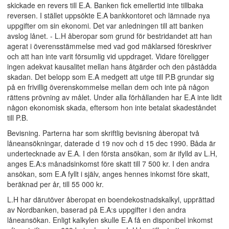
skickade en revers till E.A. Banken fick emellertid inte tillbaka
reversen. I stället uppsökte E.A bankkontoret och lämnade nya
uppgifter om sin ekonomi. Det var anledningen till att banken
avslog lånet. - L.H åberopar som grund för bestridandet att han
agerat i överensstämmelse med vad god mäklarsed föreskriver
och att han inte varit försumlig vid uppdraget. Vidare föreligger
ingen adekvat kausalitet mellan hans åtgärder och den påstådda
skadan. Det belopp som E.A medgett att utge till P.B grundar sig
på en frivillig överenskommelse mellan dem och inte på någon
rättens prövning av målet. Under alla förhållanden har E.A inte lidit
någon ekonomisk skada, eftersom hon inte betalat skadeståndet
till P.B.
Bevisning. Parterna har som skriftlig bevisning åberopat två
låneansökningar, daterade d 19 nov och d 15 dec 1990. Båda är
undertecknade av E.A. I den första ansökan, som är ifylld av L.H,
anges E.A:s månadsinkomst före skatt till 7 500 kr. I den andra
ansökan, som E.A fyllt i själv, anges hennes inkomst före skatt,
beräknad per år, till 55 000 kr.
L.H har därutöver åberopat en boendekostnadskalkyl, upprättad
av Nordbanken, baserad på E.A:s uppgifter i den andra
låneansökan. Enligt kalkylen skulle E.A få en disponibel inkomst