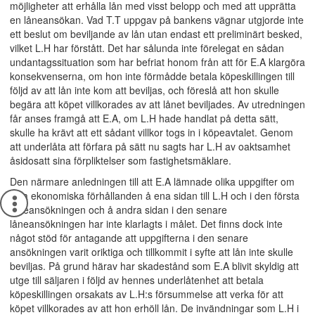
möjligheter att erhålla lån med visst belopp och med att upprätta
en låneansökan. Vad T.T uppgav på bankens vägnar utgjorde inte
ett beslut om beviljande av lån utan endast ett preliminärt besked,
vilket L.H har förstått. Det har sålunda inte förelegat en sådan
undantagssituation som har befriat honom från att för E.A klargöra
konsekvenserna, om hon inte förmådde betala köpeskillingen till
följd av att lån inte kom att beviljas, och föreslå att hon skulle
begära att köpet villkorades av att lånet beviljades. Av utredningen
får anses framgå att E.A, om L.H hade handlat på detta sätt,
skulle ha krävt att ett sådant villkor togs in i köpeavtalet. Genom
att underlåta att förfara på sätt nu sagts har L.H av oaktsamhet
åsidosatt sina förpliktelser som fastighetsmäklare.
Den närmare anledningen till att E.A lämnade olika uppgifter om
sina ekonomiska förhållanden å ena sidan till L.H och i den första
låneansökningen och å andra sidan i den senare
låneansökningen har inte klarlagts i målet. Det finns dock inte
något stöd för antagande att uppgifterna i den senare
ansökningen varit oriktiga och tillkommit i syfte att lån inte skulle
beviljas. På grund härav har skadestånd som E.A blivit skyldig att
utge till säljaren i följd av hennes underlåtenhet att betala
köpeskillingen orsakats av L.H:s försummelse att verka för att
köpet villkorades av att hon erhöll lån. De invändningar som L.H i