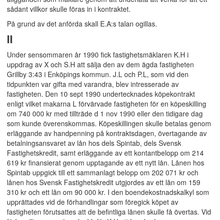
sådant villkor skulle föras in i kontraktet.
På grund av det anförda skall E.A:s talan ogillas.
II
Under sensommaren år 1990 fick fastighetsmäklaren K.H i
uppdrag av X och S.H att sälja den av dem ägda fastigheten
Grillby 3:43 i Enköpings kommun. J.L och P.L, som vid den
tidpunkten var gifta med varandra, blev intresserade av
fastigheten. Den 10 sept 1990 undertecknades köpekontrakt
enligt vilket makarna L förvärvade fastigheten för en köpeskilling
om 740 000 kr med tillträde d 1 nov 1990 eller den tidigare dag
som kunde överenskommas. Köpeskillingen skulle betalas genom
erläggande av handpenning på kontraktsdagen, övertagande av
betalningsansvaret av lån hos dels Spintab, dels Svensk
Fastighetskredit, samt erläggande av ett kontantbelopp om 214
619 kr finansierat genom upptagande av ett nytt lån. Lånen hos
Spintab uppgick till ett sammanlagt belopp om 202 071 kr och
lånen hos Svensk Fastighetskredit utgjordes av ett lån om 159
310 kr och ett lån om 90 000 kr. I den boendekostnadskalkyl som
upprättades vid de förhandlingar som föregick köpet av
fastigheten förutsattes att de befintliga lånen skulle få övertas. Vid