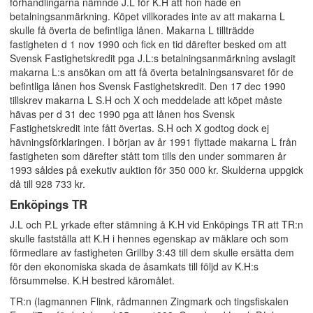
förhandlingarna nämnde J.L för K.H att hon hade en
betalningsanmärkning. Köpet villkorades inte av att makarna L
skulle få överta de befintliga lånen. Makarna L tillträdde
fastigheten d 1 nov 1990 och fick en tid därefter besked om att
Svensk Fastighetskredit pga J.L:s betalningsanmärkning avslagit
makarna L:s ansökan om att få överta betalningsansvaret för de
befintliga lånen hos Svensk Fastighetskredit. Den 17 dec 1990
tillskrev makarna L S.H och X och meddelade att köpet måste
hävas per d 31 dec 1990 pga att lånen hos Svensk
Fastighetskredit inte fått övertas. S.H och X godtog dock ej
hävningsförklaringen. I början av år 1991 flyttade makarna L från
fastigheten som därefter stått tom tills den under sommaren år
1993 såldes på exekutiv auktion för 350 000 kr. Skulderna uppgick
då till 928 733 kr.
Enköpings TR
J.L och P.L yrkade efter stämning å K.H vid Enköpings TR att TR:n
skulle fastställa att K.H i hennes egenskap av mäklare och som
förmedlare av fastigheten Grillby 3:43 till dem skulle ersätta dem
för den ekonomiska skada de åsamkats till följd av K.H:s
försummelse. K.H bestred käromålet.
TR:n (lagmannen Flink, rådmannen Zingmark och tingsfiskalen