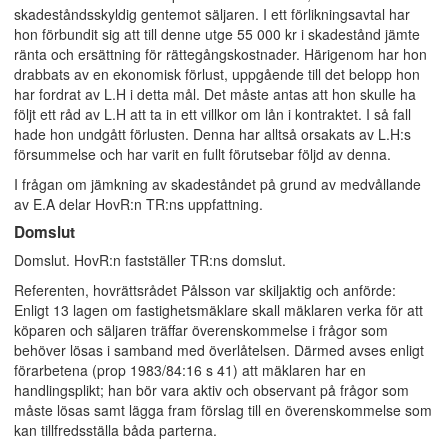
skadeståndsskyldig gentemot säljaren. I ett förlikningsavtal har
hon förbundit sig att till denne utge 55 000 kr i skadestånd jämte
ränta och ersättning för rättegångskostnader. Härigenom har hon
drabbats av en ekonomisk förlust, uppgående till det belopp hon
har fordrat av L.H i detta mål. Det måste antas att hon skulle ha
följt ett råd av L.H att ta in ett villkor om lån i kontraktet. I så fall
hade hon undgått förlusten. Denna har alltså orsakats av L.H:s
försummelse och har varit en fullt förutsebar följd av denna.
I frågan om jämkning av skadeståndet på grund av medvållande
av E.A delar HovR:n TR:ns uppfattning.
Domslut
Domslut. HovR:n fastställer TR:ns domslut.
Referenten, hovrättsrådet Pålsson var skiljaktig och anförde:
Enligt 13 lagen om fastighetsmäklare skall mäklaren verka för att
köparen och säljaren träffar överenskommelse i frågor som
behöver lösas i samband med överlåtelsen. Därmed avses enligt
förarbetena (prop 1983/84:16 s 41) att mäklaren har en
handlingsplikt; han bör vara aktiv och observant på frågor som
måste lösas samt lägga fram förslag till en överenskommelse som
kan tillfredsställa båda parterna.