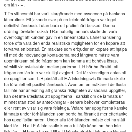
om lån - --.
T.T:s vittnesmål har varit klargörande med avseende på bankens
lånerutiner. Ett jakande svar på en telefonförfrågan var inget
definitivt lånebeslut utan bara ett preliminärt besked. Denna
ordning förefaller också TR:n naturlig; annars skulle det vara
överflödigt att kunden gav in en låneansökan. Lånefinansiering
torde ofta vara den enda realistiska möjligheten för en köpare att
förvärva en bostad. En mäklare som erbjuder en köpare att hjälpa
till med de nödvändiga kontakterna med långivare måste vara
uppmärksam på de frågor som kan komma att behöva lösas,
särskilt vid avtalsslutet mellan parterna. L.H bör ha förstått att
frågan om lån inte var slutligt avgjord. Det får visserligen antas att
de uppgifter som L.H påstått att E.A inledningsvis lämnade skulle
ha föranlett ett positivt lånebeslut. Även om en mäklare i de flesta
fall inte har anledning att granska riktigheten av sådana uppgifter,
kan det inte uteslutas att uppgifterna - särskilt om de lämnats ur
minnet utan stöd av anteckningar - senare behöver kompletteras
eller rent av visar sig vara felaktiga. Vidare har uppgifterna kanske
lämnats under förhållanden som borde ha föranlett mer eftertanke
hos uppgiftslämnaren. Under alla förhållanden måste det ha stått
klart för L.H att E.A inte skulle kunna fullfölja köpet om hon inte
fick lån. L.H borde ha sett till att i köpekontraktet intogs en klausul