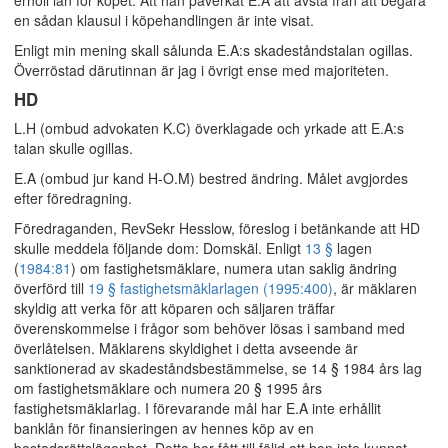
erhöll lån för köpet. Att han påverkat E.A att avstå från att begära
en sådan klausul i köpehandlingen är inte visat.
Enligt min mening skall sålunda E.A:s skadeståndstalan ogillas.
Överröstad därutinnan är jag i övrigt ense med majoriteten.
HD
L.H (ombud advokaten K.C) överklagade och yrkade att E.A:s
talan skulle ogillas.
E.A (ombud jur kand H-O.M) bestred ändring. Målet avgjordes
efter föredragning.
Föredraganden, RevSekr Hesslow, föreslog i betänkande att HD
skulle meddela följande dom: Domskäl. Enligt
13 §
lagen
(
1984:81
) om fastighetsmäklare, numera utan saklig ändring
överförd till
19 § fastighetsmäklarlagen (1995:400)
, är mäklaren
skyldig att verka för att köparen och säljaren träffar
överenskommelse i frågor som behöver lösas i samband med
överlåtelsen. Mäklarens skyldighet i detta avseende är
sanktionerad av skadeståndsbestämmelse, se 14 § 1984 års lag
om fastighetsmäklare och numera 20 § 1995 års
fastighetsmäklarlag. I förevarande mål har E.A inte erhållit
banklån för finansieringen av hennes köp av en