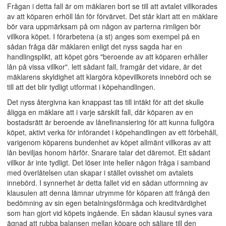
Frågan i detta fall är om mäklaren bort se till att avtalet villkorades
av att köparen erhöll lån för förvärvet. Det står klart att en mäklare
bör vara uppmärksam på om någon av parterna rimligen bör
villkora köpet. I förarbetena (a st) anges som exempel på en
sådan fråga där mäklaren enligt det nyss sagda har en
handlingsplikt, att köpet görs "beroende av att köparen erhåller
lån på vissa villkor". lett sådant fall, framgår det vidare, är det
mäklarens skyldighet att klargöra köpevillkorets innebörd och se
till att det blir tydligt utformat i köpehandlingen.
Det nyss återgivna kan knappast tas till intäkt för att det skulle
åligga en mäklare att i varje särskilt fall, där köparen av en
bostadsrätt är beroende av lånefinansiering för att kunna fullgöra
köpet, aktivt verka för införandet i köpehandlingen av ett förbehåll,
varigenom köparens bundenhet av köpet allmänt villkoras av att
lån beviljas honom härför. Snarare talar det däremot. Ett sådant
villkor är inte tydligt. Det löser inte heller någon fråga i samband
med överlåtelsen utan skapar i stället ovisshet om avtalets
innebörd. I synnerhet är detta fallet vid en sådan utformning av
klausulen att denna lämnar utrymme för köparen att frångå den
bedömning av sin egen betalningsförmåga och kreditvärdighet
som han gjort vid köpets ingående. En sådan klausul synes vara
ägnad att rubba balansen mellan köpare och säljare till den