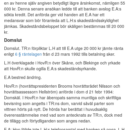
en av henne själv angiven betydligt lägre årsinkomst, nämligen 55
000 kr. Denna senare ansökan ledde till att banken avslog E.A:s
sökta kredit. Det anförda ger vid handen att E.A har ett
medansvar som bör föranleda att L.H:s skadeståndsskyldighet
jämkas. Skadeståndsbeloppet bör skäligen bestämmas till 20 000
kr.
Domslut
Domslut. TR:n förpliktar L.H att till E.A utge 20 000 kr jämte ränta
enligt
6 § räntelagen
från d 23 mars 1992 tills betalning sker.
L.H överklagade i HovR:n över Skåne, och Blekinge och yrkade
att HovR:n skulle ogilla E.A:s skadeståndsyrkande.
E.A bestred ändring.
HovR:n (hovrättspresidenten Brooms hovrättsrådet Nilsson och
hovrättsassessorn Hellström) anförde i dom d 21 febr 1994:
Domskäl. I HovR:n har åberopats samma muntliga och skriftliga
bevisning som angetts i TR:ns dom, varvid såväl parter som
vittnen hörts på nytt. De hörda har berättat i huvudsaklig
överensstämmelse med vad som antecknats av TR:n, dock med
de tillägg och förtydliganden som anges nedan.
E.A: Hon följde inte L.H:s telefonsamtal med banken så noga. L.H