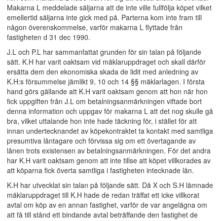
Makarna L meddelade säljarna att de inte ville fullfölja köpet vilket
emellertid säljarna inte gick med på. Parterna kom inte fram till
någon överenskommelse, varför makarna L flyttade från
fastigheten d 31 dec 1990.
J.L och P.L har sammanfattat grunden för sin talan på följande
sätt. K.H har varit oaktsam vid mäklaruppdraget och skall därför
ersätta dem den ekonomiska skada de lidit med anledning av
K.H:s försummelse jämlikt 9, 10 och 14 §§ mäklarlagen. I första
hand görs gällande att K.H varit oaktsam genom att hon när hon
fick uppgiften från J.L om betalningsanmärkningen viftade bort
denna information och uppgav för makarna L att det nog skulle gå
bra, vilket uttalande hon inte hade täckning för, i stället för att
innan undertecknandet av köpekontraktet ta kontakt med samtliga
presumtiva låntagare och förvissa sig om ett övertagande av
lånen trots existensen av betalningsanmärkningen. För det andra
har K.H varit oaktsam genom att inte tillse att köpet villkorades av
att köparna fick överta samtliga i fastigheten intecknade lån.
K.H har utvecklat sin talan på följande sätt. Då X och S.H lämnade
mäklaruppdraget till K.H hade de redan träffat ett icke villkorat
avtal om köp av en annan fastighet, varför de var angelägna om
att få till stånd ett bindande avtal beträffande den fastighet de