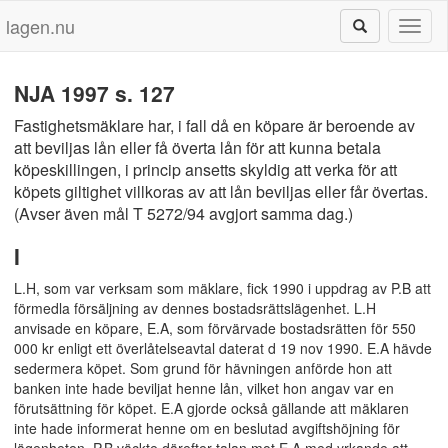
lagen.nu
Toggl
naviga
NJA 1997 s. 127
Fastighetsmäklare har, i fall då en köpare är beroende av
att beviljas lån eller få överta lån för att kunna betala
köpeskillingen, i princip ansetts skyldig att verka för att
köpets giltighet villkoras av att lån beviljas eller får övertas.
(Avser även mål T 5272/94 avgjort samma dag.)
I
L.H, som var verksam som mäklare, fick 1990 i uppdrag av P.B att
förmedla försäljning av dennes bostadsrättslägenhet. L.H
anvisade en köpare, E.A, som förvärvade bostadsrätten för 550
000 kr enligt ett överlåtelseavtal daterat d 19 nov 1990. E.A hävde
sedermera köpet. Som grund för hävningen anförde hon att
banken inte hade beviljat henne lån, vilket hon angav var en
förutsättning för köpet. E.A gjorde också gällande att mäklaren
inte hade informerat henne om en beslutad avgiftshöjning för