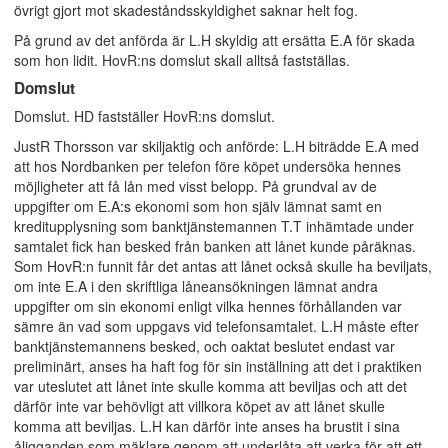
övrigt gjort mot skadeståndsskyldighet saknar helt fog.
På grund av det anförda är L.H skyldig att ersätta E.A för skada
som hon lidit. HovR:ns domslut skall alltså fastställas.
Domslut
Domslut. HD fastställer HovR:ns domslut.
JustR Thorsson var skiljaktig och anförde: L.H biträdde E.A med
att hos Nordbanken per telefon före köpet undersöka hennes
möjligheter att få lån med visst belopp. På grundval av de
uppgifter om E.A:s ekonomi som hon själv lämnat samt en
kreditupplysning som banktjänstemannen T.T inhämtade under
samtalet fick han besked från banken att lånet kunde påräknas.
Som HovR:n funnit får det antas att lånet också skulle ha beviljats,
om inte E.A i den skriftliga låneansökningen lämnat andra
uppgifter om sin ekonomi enligt vilka hennes förhållanden var
sämre än vad som uppgavs vid telefonsamtalet. L.H måste efter
banktjänstemannens besked, och oaktat beslutet endast var
preliminärt, anses ha haft fog för sin inställning att det i praktiken
var uteslutet att lånet inte skulle komma att beviljas och att det
därför inte var behövligt att villkora köpet av att lånet skulle
komma att beviljas. L.H kan därför inte anses ha brustit i sina
åligganden som mäklare genom att underlåta att verka för att ett