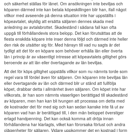
och säkerhet ställas för lånet. Om ansökningen inte beviljas och
köparen därmed inte kan betala köpeskillingen blir han, ifall något
villkor med avseende på denna situation inte har uppställts i
köpeavtalet, skyldig att ersätta säljaren dennes skada med
anledning av avtalsbrottet. Skadestånd i sådana fall kan ofta
uppgå till förhållandevis stora belopp. Det kan förutsättas att de
flesta enskilda köpare inte inser denna följd och därmed inte heller
den risk de utsätter sig för. Med hänsyn till vad nu sagts är det
tydligt att det för en köpare som behöver erhålla lån eller överta
lån i princip är av väsentligt intresse att köpeavtalets giltighet görs
beroende av att lån eller övertagande av lån beviljas.
Att det för köps giltighet uppställs villkor som nu nämnts torde som
regel vara till fördel även för säljaren. Om köparen inte beviljas lån
eller övertagande av lån och därmed blir ur stånd att fullfölja
köpet, drabbar detta i allmänhet även säljaren. Om köpet inte har
villkorats, är han som nämnts visserligen berättigad till skadestånd
av köparen, men han kan bli tvungen att processa om detta med
de kostnader det för med sig och kan sedan kanske inte få ut av
köparen vad han är berättigad till, i den mån beloppet överstiger
erlagd handpenning. Det kan också komma att dröja innan
förhållandena har klarlagts, vilket kan förorsaka förlust och andra
olägenheter för säljaren. Vidare uppkommer det en kostnad i form