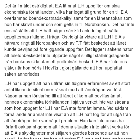
Det är i målet ostridigt att E.A lämnat L.H uppgifter om sina
ekonomiska förhållanden, vilka har legat till grund för en till E.A
överlämnad boendekostnadskalkyl samt för en låneansökan som
hon har skrivit under och som getts in till Nordbanken. Det har inte
ens påståtts att L.H haft någon särskild anledning att sätta
uppgifternas riktighet i fråga. Ostridigt är vidare att L.H i E.A:s
närvaro ringt till Nordbanken och av T.T fått beskedet att lånet
kunde beviljas på föreliggande uppgifter. Det ligger i sakens natur
att telefonbeskedet inte utgjorde något slutligt ställningstagande
från bankens sida utan ett preliminärt besked. E.A har inte ens
själv, när hon hörts i HovR:n, gjort gällande att hon uppfattat
saken annorledes.
L.H har uppgett att han utifrån sin tidigare erfarenhet av ett stort
antal liknande situationer räknat med att lånefrågan var löst.
Någon annan förklaring till att lånet ej kom att beviljas än att
hennes ekonomiska förhållanden i själva verket inte var sådana
som hon uppgett för L.H har E.A inte förmått lämna. Vid sådant
förhållande är annat inte visat än att L.H haft fog för att utgå från
att lånefrågan inte var något problem. Han kan inte anses ha
förfarit oaktsamt genom att i denna situation inte aktivt verka för
att E.A:s skyldigheter mot säljaren gjordes beroende av att hon