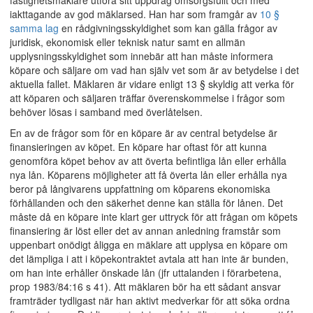
fastighetsmäklare utföra sitt uppdrag omsorgsfullt och med
iakttagande av god mäklarsed. Han har som framgår av
10 §
samma lag
en rådgivningsskyldighet som kan gälla frågor av
juridisk, ekonomisk eller teknisk natur samt en allmän
upplysningsskyldighet som innebär att han måste informera
köpare och säljare om vad han själv vet som är av betydelse i det
aktuella fallet. Mäklaren är vidare enligt 13 § skyldig att verka för
att köparen och säljaren träffar överenskommelse i frågor som
behöver lösas i samband med överlåtelsen.
En av de frågor som för en köpare är av central betydelse är
finansieringen av köpet. En köpare har oftast för att kunna
genomföra köpet behov av att överta befintliga lån eller erhålla
nya lån. Köparens möjligheter att få överta lån eller erhålla nya
beror på långivarens uppfattning om köparens ekonomiska
förhållanden och den säkerhet denne kan ställa för lånen. Det
måste då en köpare inte klart ger uttryck för att frågan om köpets
finansiering är löst eller det av annan anledning framstår som
uppenbart onödigt åligga en mäklare att upplysa en köpare om
det lämpliga i att i köpekontraktet avtala att han inte är bunden,
om han inte erhåller önskade lån (jfr uttalanden i förarbetena,
prop 1983/84:16 s 41). Att mäklaren bör ha ett sådant ansvar
framträder tydligast när han aktivt medverkar för att söka ordna