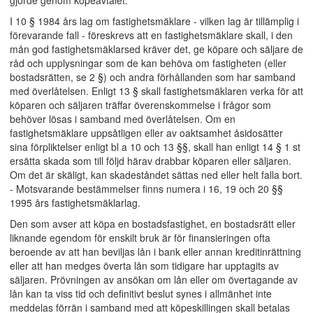
gjorde genom köpeavtalet.
I 10 § 1984 års lag om fastighetsmäklare - vilken lag är tillämplig i
förevarande fall - föreskrevs att en fastighetsmäklare skall, i den
mån god fastighetsmäklarsed kräver det, ge köpare och säljare de
råd och upplysningar som de kan behöva om fastigheten (eller
bostadsrätten, se 2 §) och andra förhållanden som har samband
med överlåtelsen. Enligt 13 § skall fastighetsmäklaren verka för att
köparen och säljaren träffar överenskommelse i frågor som
behöver lösas i samband med överlåtelsen. Om en
fastighetsmäklare uppsåtligen eller av oaktsamhet åsidosätter
sina förpliktelser enligt bl a 10 och 13 §§, skall han enligt 14 § 1 st
ersätta skada som till följd härav drabbar köparen eller säljaren.
Om det är skäligt, kan skadeståndet sättas ned eller helt falla bort.
- Motsvarande bestämmelser finns numera i 16, 19 och 20 §§
1995 års fastighetsmäklarlag.
Den som avser att köpa en bostadsfastighet, en bostadsrätt eller
liknande egendom för enskilt bruk är för finansieringen ofta
beroende av att han beviljas lån i bank eller annan kreditinrättning
eller att han medges överta lån som tidigare har upptagits av
säljaren. Prövningen av ansökan om lån eller om övertagande av
lån kan ta viss tid och definitivt beslut synes i allmänhet inte
meddelas förrän i samband med att köpeskillingen skall betalas