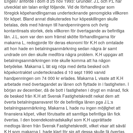
Engeli7 anförde i dom d 25 nov 1993: Grunder. J.L och P.L har
utvecklat sin talan enligt följande. Vid de förhandlingar som
föregick köpehandlingarnas undertecknande genomgicks villkoren
för köpet. Bland annat diskuterades hur köpeskillingen skulle
betalas, dels med hänsyn till handpenningens och övrig
kontantinsats storlek, dels villkoren för övertagande av befintliga
lån. J.L, som var den som främst skötte förhandlingarna för
makarna L, redogjorde för deras ekonomi för K.H och omtalade
att hon hade en betalningsanmärkning sedan några år samt
undrade om den skulle medföra några problem. K.H uppgav att
betalningsanmärkningen inte skulle komma att ha någon
betydelse. Makarna L lät sig nöja med detta besked och
köpekontraktet undertecknades d 10 sept 1990 varvid
handpenningen om 74 000 kr erlades. Makarna L visste att K.H
arbetade med övertagandet av lånen och flyttade in i fastigheten. I
början av december, då de bott i fastigheten i drygt en månad, fick
de besked från K.H att Svensk Fastighetskredit nekat dem att
överta betalningsansvaret för de befintliga lånen pga J.L:s
betalningsanmärkning. Makarna L hade nu ingen möjlighet att
finansiera köpet, vilket förutsatte att samtliga befintliga lån fick
övertas. I den boendekostnadskalkyl som K.H upprättade
medtogs lånen från Svensk Fastighetskredit, vilket visar att såväl
K.H som makarna L hade klart för sig att dessa skulle få övertas.