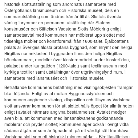
historisk slottsutställning som anordnats i samarbete med
Östergötlands länsmuseum och Historiska muséet, dels en
sommarutställning som ändras från år till år. Slottets översta
våning inrymmer en permanent utställning där Statens
konstmuséer och Stiftelsen Vadstena Slotts Möblering enligt
samarbetsavtal med kommunen har möblerat upp slottet med
tidsenliga möbler och konstföremål från 1600-talet. Bjälboättens
palats är Sveriges äldsta profana byggnad, som inrymt den heliga
Birgittas nunnekloster. I byggnaden finns den heliga Birgittas
bönekammare, modeller över klosterområdet under klostertiden,
palatset under kungatiden (1200-talet) samt textilmuseum med
kyrkliga textilier samt utställningar över utgrävningsfynd m.m. i
samarbete med länsmuséet och Historiska muséet.
Beträffande kommunens befattning med visningsobjekten framgår
bl.a. följande. Enligt avtal mellan Byggnadsstyrelsen och
kommunen angående visning, disposition och tillsyn av Vadstena
slott ansvarar kommunen för att slottet hålls öppet för allmänheten
enligt i avtalet närmare angivna bestämmelser. Avtalet medger
även bl.a. att kommunen med länsantikvariens godkännande
möblerar och pryder slottet; kommunen äger också i övrigt vidta
sådana åtgärder som är ägnade att på ett värdigt sätt framhäva
Vadstena slott som ett historiskt minnesmärke. - Birgittastiftelsen,