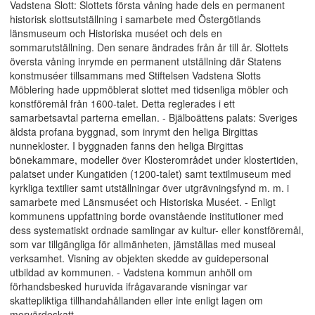
Vadstena Slott: Slottets första våning hade dels en permanent
historisk slottsutställning i samarbete med Östergötlands
länsmuseum och Historiska muséet och dels en
sommarutställning. Den senare ändrades från år till år. Slottets
översta våning inrymde en permanent utställning där Statens
konstmuséer tillsammans med Stiftelsen Vadstena Slotts
Möblering hade uppmöblerat slottet med tidsenliga möbler och
konstföremål från 1600-talet. Detta reglerades i ett
samarbetsavtal parterna emellan. - Bjälboättens palats: Sveriges
äldsta profana byggnad, som inrymt den heliga Birgittas
nunnekloster. I byggnaden fanns den heliga Birgittas
bönekammare, modeller över Klosterområdet under klostertiden,
palatset under Kungatiden (1200-talet) samt textilmuseum med
kyrkliga textilier samt utställningar över utgrävningsfynd m. m. i
samarbete med Länsmuséet och Historiska Muséet. - Enligt
kommunens uppfattning borde ovanstående institutioner med
dess systematiskt ordnade samlingar av kultur- eller konstföremål,
som var tillgängliga för allmänheten, jämställas med museal
verksamhet. Visning av objekten skedde av guidepersonal
utbildad av kommunen. - Vadstena kommun anhöll om
förhandsbesked huruvida ifrågavarande visningar var
skattepliktiga tillhandahållanden eller inte enligt lagen om
mervärdeskatt.