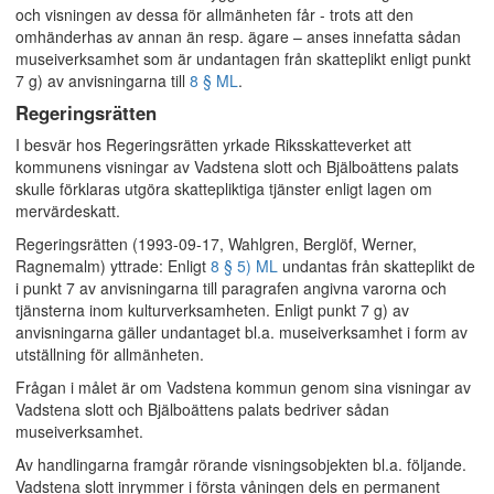
och visningen av dessa för allmänheten får - trots att den
omhänderhas av annan än resp. ägare – anses innefatta sådan
museiverksamhet som är undantagen från skatteplikt enligt punkt
7 g) av anvisningarna till
8 § ML
.
Regeringsrätten
I besvär hos Regeringsrätten yrkade Riksskatteverket att
kommunens visningar av Vadstena slott och Bjälboättens palats
skulle förklaras utgöra skattepliktiga tjänster enligt lagen om
mervärdeskatt.
Regeringsrätten (1993-09-17, Wahlgren, Berglöf, Werner,
Ragnemalm) yttrade: Enligt
8 § 5) ML
undantas från skatteplikt de
i punkt 7 av anvisningarna till paragrafen angivna varorna och
tjänsterna inom kulturverksamheten. Enligt punkt 7 g) av
anvisningarna gäller undantaget bl.a. museiverksamhet i form av
utställning för allmänheten.
Frågan i målet är om Vadstena kommun genom sina visningar av
Vadstena slott och Bjälboättens palats bedriver sådan
museiverksamhet.
Av handlingarna framgår rörande visningsobjekten bl.a. följande.
Vadstena slott inrymmer i första våningen dels en permanent