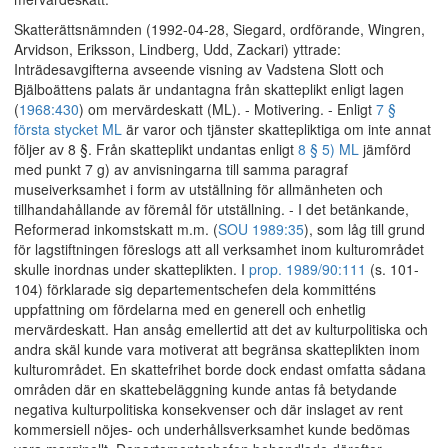
Skatterättsnämnden (1992-04-28, Siegard, ordförande, Wingren,
Arvidson, Eriksson, Lindberg, Udd, Zackari) yttrade:
Inträdesavgifterna avseende visning av Vadstena Slott och
Bjälboättens palats är undantagna från skatteplikt enligt lagen
(
1968:430
) om mervärdeskatt (ML). - Motivering. - Enligt
7 §
första stycket ML
är varor och tjänster skattepliktiga om inte annat
följer av 8 §. Från skatteplikt undantas enligt
8 § 5) ML
jämförd
med punkt 7 g) av anvisningarna till samma paragraf
museiverksamhet i form av utställning för allmänheten och
tillhandahållande av föremål för utställning. - I det betänkande,
Reformerad inkomstskatt m.m. (
SOU 1989:35
), som låg till grund
för lagstiftningen föreslogs att all verksamhet inom kulturområdet
skulle inordnas under skatteplikten. I
prop. 1989/90:111
(s. 101-
104) förklarade sig departementschefen dela kommitténs
uppfattning om fördelarna med en generell och enhetlig
mervärdeskatt. Han ansåg emellertid att det av kulturpolitiska och
andra skäl kunde vara motiverat att begränsa skatteplikten inom
kulturområdet. En skattefrihet borde dock endast omfatta sådana
områden där en skattebeläggning kunde antas få betydande
negativa kulturpolitiska konsekvenser och där inslaget av rent
kommersiell nöjes- och underhållsverksamhet kunde bedömas