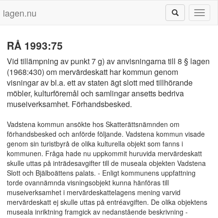
lagen.nu
Toggl
naviga
RÅ 1993:75
Vid tillämpning av punkt 7 g) av anvisningarna till 8 § lagen
(1968:430) om mervärdeskatt har kommun genom
visningar av bl.a. ett av staten ägt slott med tillhörande
möbler, kulturföremål och samlingar ansetts bedriva
museiverksamhet. Förhandsbesked.
Vadstena kommun ansökte hos Skatterättsnämnden om
förhandsbesked och anförde följande. Vadstena kommun visade
genom sin turistbyrå de olika kulturella objekt som fanns i
kommunen. Fråga hade nu uppkommit huruvida mervärdeskatt
skulle uttas på inträdesavgifter till de museala objekten Vadstena
Slott och Bjälboättens palats. - Enligt kommunens uppfattning
torde ovannämnda visningsobjekt kunna hänföras till
museiverksamhet i mervärdeskattelagens mening varvid
mervärdeskatt ej skulle uttas på entréavgiften. De olika objektens
museala inriktning framgick av nedanstående beskrivning -