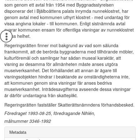
som genom ett avtal från 1954 med Byggnadsstyrelsen
disponerar det i Bjälboättens palats inrymda nunneklostret, har
genom avtal med kommunen uthyrt klostret - med undantag för
vissa angivna lokaler - till kommunen. Enligt sistnämnda avtal
svarar kommunen ensam för offentliga visningar av nunneklostret
i dess helhet.
Regeringsrätten finner mot bakgrund av vad som sålunda
framkommit, att de berörda byggnaderna med tillhörande möbler,
kulturföremål och samlingar har sådan museal karaktär, att
visning av desamma för allmänheten måste anses utgöra
museiverksamhet. Det förhållandet att annan är ägare till
visningsobjekten hindrar i beaktande av omständigheterna inte,
att kommunen genom sina visningar får anses bedriva
museiverksamhet. Inträdesavgifterna avseende dessa visningar
är därför undantagna från skatteplikt.
Regeringsrätten fastställer Skatterättsnämndens förhandsbesked.
Föredraget 1993-08-25, föredragande Nihlén,
målnummer 3346-1992
Metadata