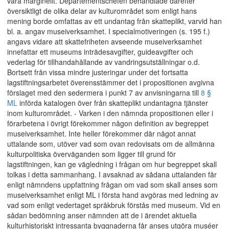
vara marginellt. Departementschefen behandlade därefter
översiktligt de olika delar av kulturområdet som enligt hans
mening borde omfattas av ett undantag från skatteplikt, varvid han
bl. a. angav museiverksamhet. I specialmotiveringen (s. 195 f.)
angavs vidare att skattefriheten avseende museiverksamhet
innefattar ett museums inträdesavgifter, guideavgifter och
vederlag för tillhandahållande av vandringsutställningar o.d.
Bortsett från vissa mindre justeringar under det fortsatta
lagstiftningsarbetet överensstämmer det i propositionen avgivna
förslaget med den sedermera i punkt 7 av anvisningarna till
8 §
ML
införda katalogen över från skatteplikt undantagna tjänster
inom kulturområdet. - Varken i den nämnda propositionen eller i
förarbetena i övrigt förekommer någon definition av begreppet
museiverksamhet. Inte heller förekommer där något annat
uttalande som, utöver vad som ovan redovisats om de allmänna
kulturpolitiska överväganden som ligger till grund för
lagstiftningen, kan ge vägledning i frågan om hur begreppet skall
tolkas i detta sammanhang. I avsaknad av sådana uttalanden får
enligt nämndens uppfattning frågan om vad som skall anses som
museiverksamhet enligt ML i första hand avgöras med ledning av
vad som enligt vedertaget språkbruk förstås med museum. Vid en
sådan bedömning anser nämnden att de i ärendet aktuella
kulturhistoriskt intressanta byggnaderna får anses utgöra muséer