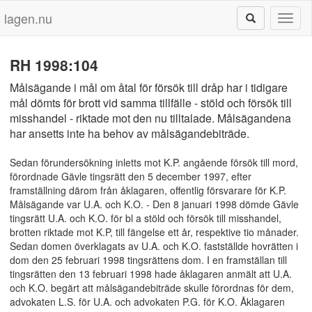
lagen.nu
Toggl
naviga
RH 1998:104
Målsägande i mål om åtal för försök till dråp har i tidigare
mål dömts för brott vid samma tillfälle - stöld och försök till
misshandel - riktade mot den nu tilltalade. Målsägandena
har ansetts inte ha behov av målsägandebiträde.
Sedan förundersökning inletts mot K.P. angående försök till mord,
förordnade Gävle tingsrätt den 5 december 1997, efter
framställning därom från åklagaren, offentlig försvarare för K.P.
Målsägande var U.A. och K.O. - Den 8 januari 1998 dömde Gävle
tingsrätt U.A. och K.O. för bl a stöld och försök till misshandel,
brotten riktade mot K.P, till fängelse ett år, respektive tio månader.
Sedan domen överklagats av U.A. och K.O. fastställde hovrätten i
dom den 25 februari 1998 tingsrättens dom. I en framställan till
tingsrätten den 13 februari 1998 hade åklagaren anmält att U.A.
och K.O. begärt att målsägandebiträde skulle förordnas för dem,
advokaten L.S. för U.A. och advokaten P.G. för K.O. Åklagaren