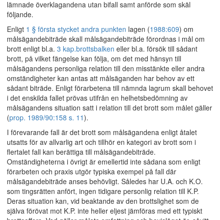
lämnade överklagandena utan bifall samt anförde som skäl
följande.
Enligt
1 § första stycket andra punkten
lagen (
1988:609
) om
målsägandebiträde skall målsägandebiträde förordnas i mål om
brott enligt bl.a.
3 kap.
brottsbalken
eller bl.a. försök till sådant
brott, på vilket fängelse kan följa, om det med hänsyn till
målsägandens personliga relation till den misstänkte eller andra
omständigheter kan antas att målsäganden har behov av ett
sådant biträde. Enligt förarbetena till nämnda lagrum skall behovet
i det enskilda fallet prövas utifrån en helhetsbedömning av
målsägandens situation satt i relation till det brott som målet gäller
(
prop. 1989/90:158 s. 11
).
I förevarande fall är det brott som målsägandena enligt åtalet
utsatts för av allvarlig art och tillhör en kategori av brott som i
flertalet fall kan berättiga till målsägandebiträde.
Omständigheterna i övrigt är emellertid inte sådana som enligt
förarbeten och praxis utgör typiska exempel på fall där
målsägandebiträde anses behövligt. Således har U.A. och K.O.
som tingsrätten anfört, ingen tidigare personlig relation till K.P.
Deras situation kan, vid beaktande av den brottslighet som de
själva förövat mot K.P. inte heller eljest jämföras med ett typiskt