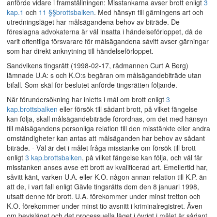
anförde vidare i framställningen: Misstankarna avser brott enligt
3
kap.
1
och
11 §§
brottsbalken
. Med hänsyn till gärningens art och
utredningsläget har målsägandena behov av biträde. De
föreslagna advokaterna är väl insatta i händelseförloppet, då de
varit offentliga försvarare för målsägandena såvitt avser gärningar
som har direkt anknytning till händelseförloppet.
Sandvikens tingsrätt (1998-02-17, rådmannen Curt A Berg)
lämnade U.A: s och K.O:s begäran om målsägandebiträde utan
bifall. Som skäl för beslutet anförde tingsrätten följande.
När förundersökning har inletts i mål om brott enligt
3
kap.
brottsbalken
eller försök till sådant brott, på vilket fängelse
kan följa, skall målsägandebiträde förordnas, om det med hänsyn
till målsägandens personliga relation till den misstänkte eller andra
omständigheter kan antas att målsäganden har behov av sådant
biträde. - Väl är det i målet fråga misstanke om försök till brott
enligt
3 kap.
brottsbalken
, på vilket fängelse kan följa, och väl får
misstanken anses avse ett brott av kvalificerad art. Emellertid har,
såvitt känt, varken U.A. eller K.O. någon annan relation till K.P. än
att de, i vart fall enligt Gävle tingsrätts dom den 8 januari 1998,
utsatt denne för brott. U.A. förekommer under minst tretton och
K.O. förekommer under minst tio avsnitt i kriminalregistret. Även
om bevisläget och det processuella läget i övrigt i målet är sådant