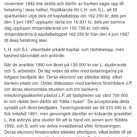
november 1992 inte skötts och därför av banken sagts upp till
betalning i dess helhet, förpliktande för L.H. och S.L. att till
sparbanken utge dels ett kapitalbelopp om 162 250 kr, dels per
den 3 juni 1997 upplupen ränta om 16 931 kr, dels per samma
dag upplupen dröjsmålsränta om 100 738 kr, och dels
dröjsmålsränta å kapitalbeloppet 162 250 kr från den 4 juni 1997
till dess betalning sker.
L.H. och S.L. vitsordade yrkade kapital- och räntebelopp, men
bestred käromålet och anförde:
När de ansökte 1990 om lånet på 130 000 kr var L. studerande
och S. arbetslös. De låg redan då efter med betalningarna på
tidigare beviljade lån. Deras ekonomi var således dålig, vilket
banken visste om. Under diskussion med bankens företrädare J.P.
om deras ekonomiska situation och om bankens
inteckningssäkerhet påstod J.P. att fastigheten var värd 700 000
kr och rådde dem därför att "hålla i huset". De accepterade detta
synsätt och lånet beviljades. Taxeringsvärdet var då 210 000 kr. S.
fick missfall 1991, men genomgick därefter en krävande graviditet.
L. fick avbryta sina studier för att ta hand om sonen som föddes
1992, och S. som var delvis invalidiserad efter förlossningen.
Deras ekonomi försämrades således ytterligare, vilket ledde till att