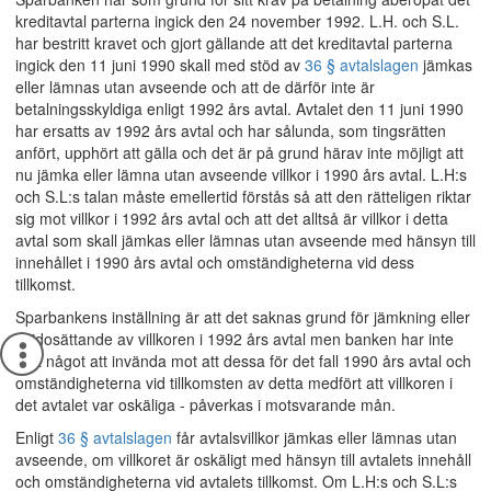
kreditavtal parterna ingick den 24 november 1992. L.H. och S.L.
har bestritt kravet och gjort gällande att det kreditavtal parterna
ingick den 11 juni 1990 skall med stöd av
36 § avtalslagen
jämkas
eller lämnas utan avseende och att de därför inte är
betalningsskyldiga enligt 1992 års avtal. Avtalet den 11 juni 1990
har ersatts av 1992 års avtal och har sålunda, som tingsrätten
anfört, upphört att gälla och det är på grund härav inte möjligt att
nu jämka eller lämna utan avseende villkor i 1990 års avtal. L.H:s
och S.L:s talan måste emellertid förstås så att den rätteligen riktar
sig mot villkor i 1992 års avtal och att det alltså är villkor i detta
avtal som skall jämkas eller lämnas utan avseende med hänsyn till
innehållet i 1990 års avtal och omständigheterna vid dess
tillkomst.
Sparbankens inställning är att det saknas grund för jämkning eller
åsidosättande av villkoren i 1992 års avtal men banken har inte
haft något att invända mot att dessa för det fall 1990 års avtal och
omständigheterna vid tillkomsten av detta medfört att villkoren i
det avtalet var oskäliga - påverkas i motsvarande mån.
Enligt
36 § avtalslagen
får avtalsvillkor jämkas eller lämnas utan
avseende, om villkoret är oskäligt med hänsyn till avtalets innehåll
och omständigheterna vid avtalets tillkomst. Om L.H:s och S.L:s