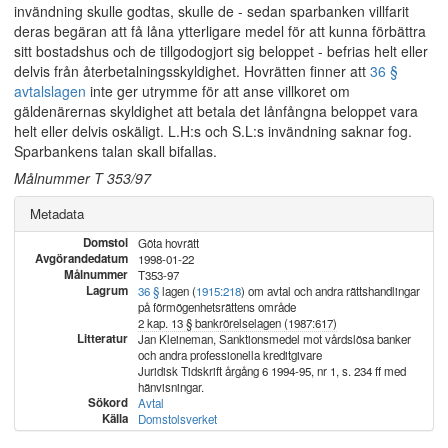
invändning skulle godtas, skulle de - sedan sparbanken villfarit
deras begäran att få låna ytterligare medel för att kunna förbättra
sitt bostadshus och de tillgodogjort sig beloppet - befrias helt eller
delvis från återbetalningsskyldighet. Hovrätten finner att
36 §
avtalslagen
inte ger utrymme för att anse villkoret om
gäldenärernas skyldighet att betala det lånfångna beloppet vara
helt eller delvis oskäligt. L.H:s och S.L:s invändning saknar fog.
Sparbankens talan skall bifallas.
Målnummer T 353/97
Metadata
Domstol
Göta hovrätt
Avgörandedatum
1998-01-22
Målnummer
T353-97
Lagrum
36 §
lagen (
1915:218
) om avtal och andra rättshandlingar
på förmögenhetsrättens område
2 kap. 13 § bankrörelselagen (1987:617)
Litteratur
Jan Kleineman, Sanktionsmedel mot vårdslösa banker
och andra professionella kreditgivare
Juridisk Tidskrift årgång 6 1994-95, nr 1, s. 234 ff med
hänvisningar.
Sökord
Avtal
Källa
Domstolsverket