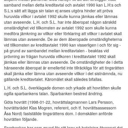
samband mellan detta kreditavtal och avtalet 1990 kan L.H:s och
S.L:s sätt att lägga sin talan ej anses utgöra hinder att pröva
huruvida villkor i avtalet 1992 skulle kunna jämkas eller lämnas
utan avseende. L.H. och S.L. har inte åberopat någon särskild
omständighet vid tillkomsten av avtalet 1992 som skulle kunna
medföra jämkning av villkor eller förklaring att villkor i avtalet skall
lämnas utan avseende. De av dem åberopade omständigheterna
vid tillkomsten av kreditavtalet 1990 kan visserligen i och för sig -
på grund av sambandet mellan kreditavtalen - beaktas vid
prövning av frågan huruvida villkoren i kreditavtalet 1992 skall
jämkas eller lämnas utan avseende. De omständigheter de i detta
hänseende åberopat är emellertid inte tillräckliga för att tingsrätten
skall jämka eller lämna utan avseende villkor i det sistnämnda, nu
gällande kreditavtalet. Käromålet skall således bifallas.
L.H. och S.L. överklagade domen och yrkade att hovrätten skulle
ogilla sparbankens talan. Sparbanken bestred ändring.
Göta hovrätt (1998-01-22, hovrättslagmannen Lars Persson,
hovrättsrådet Klas Mogren, referent, och tf. hovrättsassessorn
Åsa Nord) fastställde tingsrättens dom. I domskälen anförde
hovrätten följande.
Sparbanken har som grund för sitt krav på betalning åberopat det