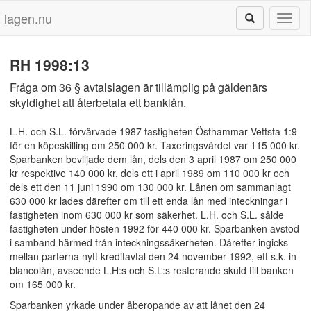
lagen.nu
Toggl
naviga
RH 1998:13
Fråga om 36 § avtalslagen är tillämplig på gäldenärs
skyldighet att återbetala ett banklån.
L.H. och S.L. förvärvade 1987 fastigheten Östhammar Vettsta 1:9
för en köpeskilling om 250 000 kr. Taxeringsvärdet var 115 000 kr.
Sparbanken beviljade dem lån, dels den 3 april 1987 om 250 000
kr respektive 140 000 kr, dels ett i april 1989 om 110 000 kr och
dels ett den 11 juni 1990 om 130 000 kr. Lånen om sammanlagt
630 000 kr lades därefter om till ett enda lån med inteckningar i
fastigheten inom 630 000 kr som säkerhet. L.H. och S.L. sålde
fastigheten under hösten 1992 för 440 000 kr. Sparbanken avstod
i samband härmed från inteckningssäkerheten. Därefter ingicks
mellan parterna nytt kreditavtal den 24 november 1992, ett s.k. in
blancolån, avseende L.H:s och S.L:s resterande skuld till banken
om 165 000 kr.
Sparbanken yrkade under åberopande av att lånet den 24