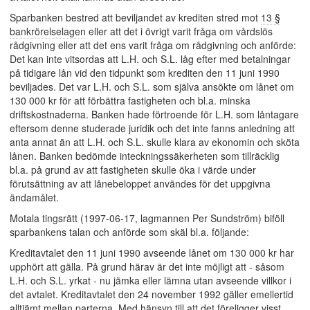
Sparbanken bestred att beviljandet av krediten stred mot
13 §
bankrörelselagen
eller att det i övrigt varit fråga om vårdslös
rådgivning eller att det ens varit fråga om rådgivning och anförde:
Det kan inte vitsordas att L.H. och S.L. låg efter med betalningar
på tidigare lån vid den tidpunkt som krediten den 11 juni 1990
beviljades. Det var L.H. och S.L. som själva ansökte om lånet om
130 000 kr för att förbättra fastigheten och bl.a. minska
driftskostnaderna. Banken hade förtroende för L.H. som låntagare
eftersom denne studerade juridik och det inte fanns anledning att
anta annat än att L.H. och S.L. skulle klara av ekonomin och sköta
lånen. Banken bedömde inteckningssäkerheten som tillräcklig
bl.a. på grund av att fastigheten skulle öka i värde under
förutsättning av att lånebeloppet användes för det uppgivna
ändamålet.
Motala tingsrätt (1997-06-17, lagmannen Per Sundström) biföll
sparbankens talan och anförde som skäl bl.a. följande:
Kreditavtalet den 11 juni 1990 avseende lånet om 130 000 kr har
upphört att gälla. På grund härav är det inte möjligt att - såsom
L.H. och S.L. yrkat - nu jämka eller lämna utan avseende villkor i
det avtalet. Kreditavtalet den 24 november 1992 gäller emellertid
alltjämt mellan parterna. Med hänsyn till att det föreligger visst