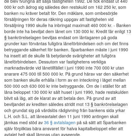
de blev tvungna att sälja fastigheten 1992. De fick endast ut 440
000 kr och ådrog sig således den restskuld om 162 250 kr, som
banken nu kräver betalt för. Den mäklare, som ombesörjde
försäljningen för deras räkning uppgav att fastigheten vid
försäljning 1990 skulle ha inbringat maximalt 460 000 kr. - Banken
borde inte ha beviljat dem lånet om 130 000 kr. Kredit får enligt
13
§ bankrörelselagen
beviljas endast om låntagaren på goda
grunder kan förväntas fullgöra låneförbindelsen och om det finns
betryggande säkerhet för banken. Sparbanken måste i juni 1990
ha insett att de skulle få betydande svårigheter att fullgöra
låneförbindelsen. Dessutom var fastighetens verkliga
marknadsvärde vid lånetillfället i juni 1990 inte 700 000 kr utan
snarare 475 000 till 500 000 kr. På grund härav var den säkerhet
som banken skulle erhålla i form av en inteckning i läget mellan
500 000 och 630 000 kr inte betryggande. Om de i stället för att
låna beloppet 130 000 kr sålt huset i juni 1990, hade restskulden
blivit så låg, att de klarat av att betala den. På grund av att
beviljandet av krediten således stridit mot
13 § bankrörelselagen
och grundat sig på vårdslös rådgivning från bankens sida yrkar
L.H. och S.L. att låneavtalet den 11 juni 1990 antingen skall
jämkas med stöd av
36 § avtalslagen
på så sätt att Sparbanken
själv förpliktas bära ansvaret för halva kapitalbeloppet eller att
avtalet helt skall lämnas utan avseende.