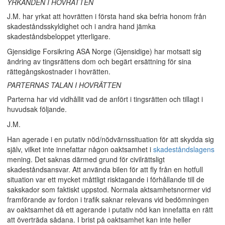
YRKANDEN I HOVRÄTTEN
J.M. har yrkat att hovrätten i första hand ska befria honom från
skadeståndsskyldighet och i andra hand jämka
skadeståndsbeloppet ytterligare.
Gjensidige Forsikring ASA Norge (Gjensidige) har motsatt sig
ändring av tingsrättens dom och begärt ersättning för sina
rättegångskostnader i hovrätten.
PARTERNAS TALAN I HOVRÄTTEN
Parterna har vid vidhållit vad de anfört i tingsrätten och tillagt i
huvudsak följande.
J.M.
Han agerade i en putativ nöd/nödvärnssituation för att skydda sig
själv, vilket inte innefattar någon oaktsamhet i
skadeståndslagens
mening. Det saknas därmed grund för civilrättsligt
skadeståndsansvar. Att använda bilen för att fly från en hotfull
situation var ett mycket måttligt risktagande i förhållande till de
sakskador som faktiskt uppstod. Normala aktsamhetsnormer vid
framförande av fordon i trafik saknar relevans vid bedömningen
av oaktsamhet då ett agerande i putativ nöd kan innefatta en rätt
att överträda sådana. I brist på oaktsamhet kan inte heller