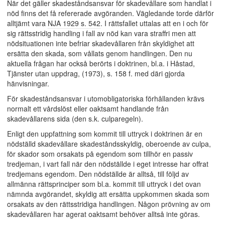
När det gäller skadeståndsansvar för skadevållare som handlat i
nöd finns det få refererade avgöranden. Vägledande torde därför
alltjämt vara
NJA 1929 s. 542
. I rättsfallet uttalas att en i och för
sig rättsstridig handling i fall av nöd kan vara straffri men att
nödsituationen inte befriar skadevållaren från skyldighet att
ersätta den skada, som vållats genom handlingen. Den nu
aktuella frågan har också berörts i doktrinen, bl.a. i Håstad,
Tjänster utan uppdrag, (1973), s. 158 f. med däri gjorda
hänvisningar.
För skadeståndsansvar i utomobligatoriska förhållanden krävs
normalt ett vårdslöst eller oaktsamt handlande från
skadevållarens sida (den s.k. culparegeln).
Enligt den uppfattning som kommit till uttryck i doktrinen är en
nödställd skadevållare skadeståndsskyldig, oberoende av culpa,
för skador som orsakats på egendom som tillhör en passiv
tredjeman, i vart fall när den nödställde i eget intresse har offrat
tredjemans egendom. Den nödställde är alltså, till följd av
allmänna rättsprinciper som bl.a. kommit till uttryck i det ovan
nämnda avgörandet, skyldig att ersätta uppkommen skada som
orsakats av den rättsstridiga handlingen. Någon prövning av om
skadevållaren har agerat oaktsamt behöver alltså inte göras.