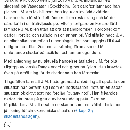
Strax före kl. 05.00 den 5 juli 2013 var J.M. inblandad i ett
slagsmål på Vasagatan i Stockholm. Kort därefter lämnade han
platsen i M.M:s taxibil, som han tog utan lov. Vid avfärden
backade han först in i ett fönster till en restaurang och körde
därefter in i en trafikljusstolpe. Efter ytterligare en kortare färd
lämnade J.M. bilen utan att dra åt handbromsen. Fordonet kom
därför i rörelse och rullade in i en annan bil. Vid tillfället hade J.M.
en alkoholkoncentration i utandningsluften som uppgick till 0,44
milligram per liter. Genom sin körning förorsakade J.M.
omfattande skador på taxibilen och annan egendom.
Med anledning av nu aktuella händelser åtalades J.M. för bl.a.
tillgrepp av fortskaffningsmedel och grovt rattfylleri. Han krävdes
även på ersättning för de skador som han förorsakat.
Tingsrätten fann att J.M. hade grundad anledning att uppfatta den
situation han befann sig i som en nödsituation, trots att en sådan
situation objektivt sett inte förelåg (putativ nöd). Han frikändes
därför från brott på grund av bristande uppsåt. Däremot
förpliktades J.M. att ersätta de skador som han vållat, dock med
jämkning för sin ekonomiska situation (
6 kap. 2 §
skadeståndslagen
).
[…]