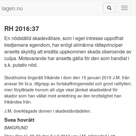
lagen.nu
Toggl
naviga
RH 2016:37
En nödställd skadevållare, som i eget intresse uppoffrat
tredjemans egendom, har enligt allmänna rättsprinciper
ansetts skyldig att ersätta uppkommen skada oberoende av
culpa. Motsvarande har ansetts gälla för den som handlat i
s.k. putativ nöd.
Stockholms tingsrätt frikände i dom den 15 januari 2015 J.M. från
ansvar för bl.a. tillgrepp av fortskaffningsmedel och grovt rattfylleri,
men förpliktade honom att utge visst jämkat skadestånd för
skador som han vållat med anledning av den brottslighet han
frikändes från.
J.M. överklagade domen i skadeståndsdelen.
Svea hovrätt
BAKGRUND