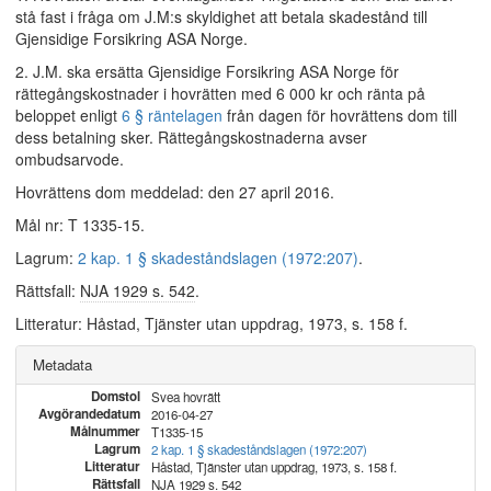
stå fast i fråga om J.M:s skyldighet att betala skadestånd till
Gjensidige Forsikring ASA Norge.
2. J.M. ska ersätta Gjensidige Forsikring ASA Norge för
rättegångskostnader i hovrätten med 6 000 kr och ränta på
beloppet enligt
6 § räntelagen
från dagen för hovrättens dom till
dess betalning sker. Rättegångskostnaderna avser
ombudsarvode.
Hovrättens dom meddelad: den 27 april 2016.
Mål nr: T 1335-15.
Lagrum:
2 kap. 1 § skadeståndslagen (1972:207)
.
Rättsfall:
NJA 1929 s. 542
.
Litteratur: Håstad, Tjänster utan uppdrag, 1973, s. 158 f.
Metadata
Domstol
Svea hovrätt
Avgörandedatum
2016-04-27
Målnummer
T1335-15
Lagrum
2 kap. 1 § skadeståndslagen (1972:207)
Litteratur
Håstad, Tjänster utan uppdrag, 1973, s. 158 f.
Rättsfall
NJA 1929 s. 542