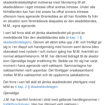
skadeståndsskyldighet motiveras med hänvisning till att
skadevållaren i eget intresse offrat andras intresse. Under alla
förhållanden kan han inte anses ha offrat annans intresse
eftersom hans agerande föranleddes av att han försökte fly från
en situation som företrädesvis skapades av den skadelidandes,
M.M., egna agerande.
I vart fall finns skäl att jämka skadeståndet på grund av
medvållande från den skadelidandes sida (
6 kap. 1 §
skadeståndslagen
). Genom att aktivt söka upp J.M. och frivilligt ge
sig in i en dispyt och handgemäng med honom samt lämna bilen
obevakad med nyckeln i och motorn igång har M.M. överträtt en
normal aktsamhetsnorm. M.M. har därmed bidragit till de skador
som Gjensidige begär ersättning för. Sedda var för sig har varje
moment i hans agerande varit oaktsamt. Sammantagna har
oaktsamheten varit uppenbar. Det föreligger orsakssamband
mellan M.M:s oaktsamhet och de uppkomna sakskadorna.
Det finns i vart fall skäl att jämka skadeståndet ytterligare med
stöd av
6 kap. 2 § skadeståndslagen
.
Gjensidige
J.M. har framfört fordonet i strid med gällande handlingsnormer i
trafikförordningen
. Han har därmed varit oaktsam i