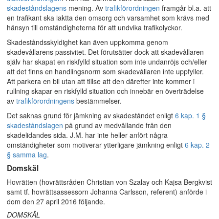
skadeståndslagens
mening. Av
trafikförordningen
framgår bl.a. att
en trafikant ska iaktta den omsorg och varsamhet som krävs med
hänsyn till omständigheterna för att undvika trafikolyckor.
Skadeståndsskyldighet kan även uppkomma genom
skadevållarens passivitet. Det förutsätter dock att skadevållaren
själv har skapat en riskfylld situation som inte undanröjs och/eller
att det finns en handlingsnorm som skadevållaren inte uppfyller.
Att parkera en bil utan att tillse att den därefter inte kommer i
rullning skapar en riskfylld situation och innebär en överträdelse
av
trafikförordningens
bestämmelser.
Det saknas grund för jämkning av skadeståndet enligt
6 kap. 1 §
skadeståndslagen
på grund av medvållande från den
skadelidandes sida. J.M. har inte heller anfört några
omständigheter som motiverar ytterligare jämkning enligt
6 kap. 2
§ samma lag
.
Domskäl
Hovrätten (hovrättsråden Christian von Szalay och Kajsa Bergkvist
samt tf. hovrättsassessorn Johanna Carlsson, referent) anförde i
dom den 27 april 2016 följande.
DOMSKÄL