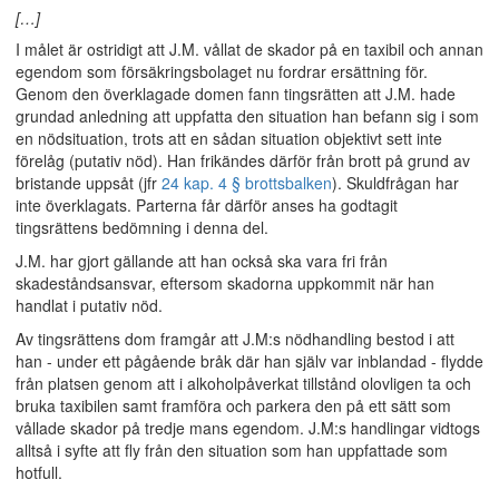
[…]
I målet är ostridigt att J.M. vållat de skador på en taxibil och annan
egendom som försäkringsbolaget nu fordrar ersättning för.
Genom den överklagade domen fann tingsrätten att J.M. hade
grundad anledning att uppfatta den situation han befann sig i som
en nödsituation, trots att en sådan situation objektivt sett inte
förelåg (putativ nöd). Han frikändes därför från brott på grund av
bristande uppsåt (jfr
24 kap. 4 § brottsbalken
). Skuldfrågan har
inte överklagats. Parterna får därför anses ha godtagit
tingsrättens bedömning i denna del.
J.M. har gjort gällande att han också ska vara fri från
skadeståndsansvar, eftersom skadorna uppkommit när han
handlat i putativ nöd.
Av tingsrättens dom framgår att J.M:s nödhandling bestod i att
han - under ett pågående bråk där han själv var inblandad - flydde
från platsen genom att i alkoholpåverkat tillstånd olovligen ta och
bruka taxibilen samt framföra och parkera den på ett sätt som
vållade skador på tredje mans egendom. J.M:s handlingar vidtogs
alltså i syfte att fly från den situation som han uppfattade som
hotfull.