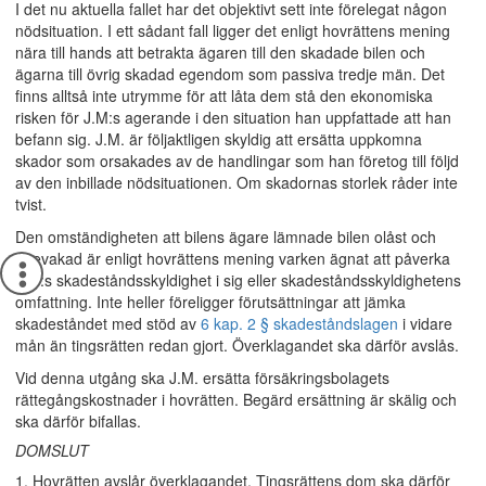
I det nu aktuella fallet har det objektivt sett inte förelegat någon
nödsituation. I ett sådant fall ligger det enligt hovrättens mening
nära till hands att betrakta ägaren till den skadade bilen och
ägarna till övrig skadad egendom som passiva tredje män. Det
finns alltså inte utrymme för att låta dem stå den ekonomiska
risken för J.M:s agerande i den situation han uppfattade att han
befann sig. J.M. är följaktligen skyldig att ersätta uppkomna
skador som orsakades av de handlingar som han företog till följd
av den inbillade nödsituationen. Om skadornas storlek råder inte
tvist.
Den omständigheten att bilens ägare lämnade bilen olåst och
obevakad är enligt hovrättens mening varken ägnat att påverka
J.M:s skadeståndsskyldighet i sig eller skadeståndsskyldighetens
omfattning. Inte heller föreligger förutsättningar att jämka
skadeståndet med stöd av
6 kap. 2 § skadeståndslagen
i vidare
mån än tingsrätten redan gjort. Överklagandet ska därför avslås.
Vid denna utgång ska J.M. ersätta försäkringsbolagets
rättegångskostnader i hovrätten. Begärd ersättning är skälig och
ska därför bifallas.
DOMSLUT
1. Hovrätten avslår överklagandet. Tingsrättens dom ska därför