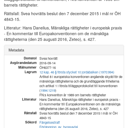
barnets rättigheter.
Rättsfall: Svea hovrätts beslut den 7 december 2015 i mål nr ÖH
4843-15.
Litteratur: Hans Danelius, Mänskliga rättigheter i europeisk praxis
- En kommentar till Europakonventionen om de mänskliga
rättigheterna (den 25 augusti 2016, Zeteo), s. 427.
Metadata
Domstol
Svea hovrätt
Avgörandedatum
2016-09-14
Målnummer
ÖH6377-16
Lagrum
12 kap. 46 § första stycket 10 jordabalken (1970:994)
Artikel 8 i europeiska konventionen angående skydd för de
mänskliga rättigheterna och de grundläggande friheterna
och artikel 1 i första tilläggsprotokollet till konventionen
(
1994:1219
)
FN:s konvention år 1989 om barnets rättigheter
Litteratur
Hans Danelius, Mänskliga rättigheter i europeisk praxis -
En kommentar till Europakonventionen om de mänskliga
rättigheterna (den 25 augusti 2016, Zeteo), s. 427
Rättsfall
Svea hovrätts beslut den 7 december 2015 i mål nr ÖH
4843-15
Sökord
Fängelsestraff
Förlängning_av_hyresavtal