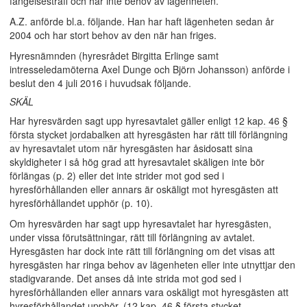
fängelsestraff och har inte behov av lägenheten.
A.Z. anförde bl.a. följande. Han har haft lägenheten sedan år
2004 och har stort behov av den när han friges.
Hyresnämnden (hyresrådet Birgitta Erlinge samt
intresseledamöterna Axel Dunge och Björn Johansson) anförde i
beslut den 4 juli 2016 i huvudsak följande.
SKÄL
Har hyresvärden sagt upp hyresavtalet gäller enligt
12 kap. 46 §
första stycket jordabalken
att hyresgästen har rätt till förlängning
av hyresavtalet utom när hyresgästen har åsidosatt sina
skyldigheter i så hög grad att hyresavtalet skäligen inte bör
förlängas (p. 2) eller det inte strider mot god sed i
hyresförhållanden eller annars är oskäligt mot hyresgästen att
hyresförhållandet upphör (p. 10).
Om hyresvärden har sagt upp hyresavtalet har hyresgästen,
under vissa förutsättningar, rätt till förlängning av avtalet.
Hyresgästen har dock inte rätt till förlängning om det visas att
hyresgästen har ringa behov av lägenheten eller inte utnyttjar den
stadigvarande. Det anses då inte strida mot god sed i
hyresförhållanden eller annars vara oskäligt mot hyresgästen att
hyresförhållandet upphör. (12 kap. 46 § första stycket