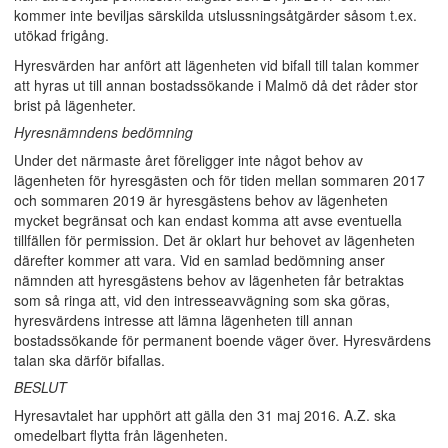
kommer inte beviljas särskilda utslussningsåtgärder såsom t.ex.
utökad frigång.
Hyresvärden har anfört att lägenheten vid bifall till talan kommer
att hyras ut till annan bostadssökande i Malmö då det råder stor
brist på lägenheter.
Hyresnämndens bedömning
Under det närmaste året föreligger inte något behov av
lägenheten för hyresgästen och för tiden mellan sommaren 2017
och sommaren 2019 är hyresgästens behov av lägenheten
mycket begränsat och kan endast komma att avse eventuella
tillfällen för permission. Det är oklart hur behovet av lägenheten
därefter kommer att vara. Vid en samlad bedömning anser
nämnden att hyresgästens behov av lägenheten får betraktas
som så ringa att, vid den intresseavvägning som ska göras,
hyresvärdens intresse att lämna lägenheten till annan
bostadssökande för permanent boende väger över. Hyresvärdens
talan ska därför bifallas.
BESLUT
Hyresavtalet har upphört att gälla den 31 maj 2016. A.Z. ska
omedelbart flytta från lägenheten.