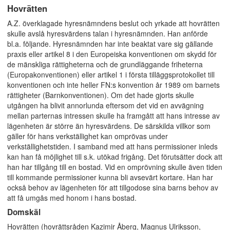
Hovrätten
A.Z. överklagade hyresnämndens beslut och yrkade att hovrätten
skulle avslå hyresvärdens talan i hyresnämnden. Han anförde
bl.a. följande. Hyresnämnden har inte beaktat vare sig gällande
praxis eller artikel 8 i den Europeiska konventionen om skydd för
de mänskliga rättigheterna och de grundläggande friheterna
(Europakonventionen) eller artikel 1 i första tilläggsprotokollet till
konventionen och inte heller FN:s konvention år 1989 om barnets
rättigheter (Barnkonventionen). Om det hade gjorts skulle
utgången ha blivit annorlunda eftersom det vid en avvägning
mellan parternas intressen skulle ha framgått att hans intresse av
lägenheten är större än hyresvärdens. De särskilda villkor som
gäller för hans verkställighet kan omprövas under
verkställighetstiden. I samband med att hans permissioner inleds
kan han få möjlighet till s.k. utökad frigång. Det förutsätter dock att
han har tillgång till en bostad. Vid en omprövning skulle även tiden
till kommande permissioner kunna bli avsevärt kortare. Han har
också behov av lägenheten för att tillgodose sina barns behov av
att få umgås med honom i hans bostad.
Domskäl
Hovrätten (hovrättsråden Kazimir Åberg, Magnus Ulriksson,