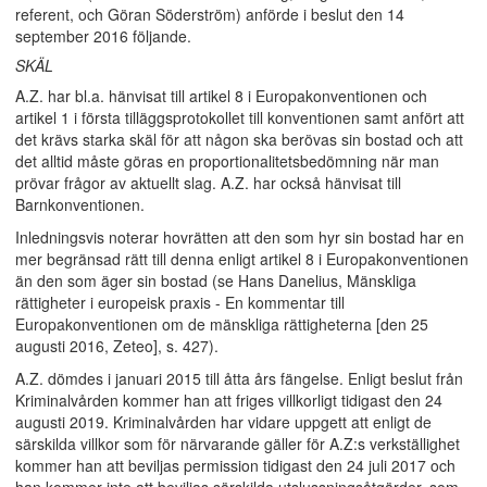
referent, och Göran Söderström) anförde i beslut den 14
september 2016 följande.
SKÄL
A.Z. har bl.a. hänvisat till artikel 8 i Europakonventionen och
artikel 1 i första tilläggsprotokollet till konventionen samt anfört att
det krävs starka skäl för att någon ska berövas sin bostad och att
det alltid måste göras en proportionalitetsbedömning när man
prövar frågor av aktuellt slag. A.Z. har också hänvisat till
Barnkonventionen.
Inledningsvis noterar hovrätten att den som hyr sin bostad har en
mer begränsad rätt till denna enligt artikel 8 i Europakonventionen
än den som äger sin bostad (se Hans Danelius, Mänskliga
rättigheter i europeisk praxis - En kommentar till
Europakonventionen om de mänskliga rättigheterna [den 25
augusti 2016, Zeteo], s. 427).
A.Z. dömdes i januari 2015 till åtta års fängelse. Enligt beslut från
Kriminalvården kommer han att friges villkorligt tidigast den 24
augusti 2019. Kriminalvården har vidare uppgett att enligt de
särskilda villkor som för närvarande gäller för A.Z:s verkställighet
kommer han att beviljas permission tidigast den 24 juli 2017 och