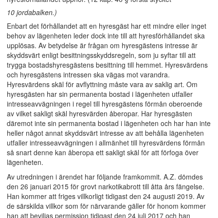
10 jordabalken.)
Enbart det förhållandet att en hyresgäst har ett mindre eller inget
behov av lägenheten leder dock inte till att hyresförhållandet ska
upplösas. Av betydelse är frågan om hyresgästens intresse är
skyddsvärt enligt besittningsskyddsregeln, som ju syftar till att
trygga bostadshyresgästens besittning till hemmet. Hyresvärdens
och hyresgästens intressen ska vägas mot varandra.
Hyresvärdens skäl för avflyttning måste vara av saklig art. Om
hyresgästen har sin permanenta bostad i lägenheten utfaller
intresseavvägningen i regel till hyresgästens förmån oberoende
av vilket sakligt skäl hyresvärden åberopar. Har hyresgästen
däremot inte sin permanenta bostad i lägenheten och har han inte
heller något annat skyddsvärt intresse av att behålla lägenheten
utfaller intresseavvägningen i allmänhet till hyresvärdens förmån
så snart denne kan åberopa ett sakligt skäl för att förfoga över
lägenheten.
Av utredningen i ärendet har följande framkommit. A.Z. dömdes
den 26 januari 2015 för grovt narkotikabrott till åtta års fängelse.
Han kommer att friges villkorligt tidigast den 24 augusti 2019. Av
de särskilda villkor som för närvarande gäller för honom kommer
han att beviljas permission tidigast den 24 juli 2017 och han