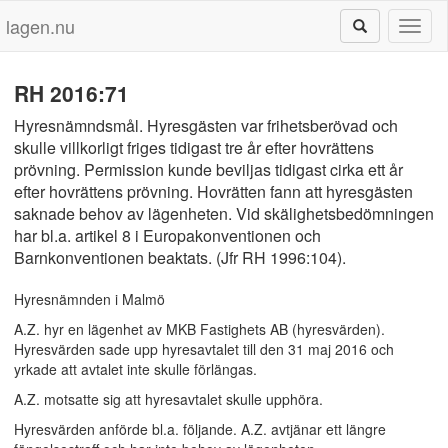
lagen.nu
Toggl
naviga
RH 2016:71
Hyresnämndsmål. Hyresgästen var frihetsberövad och
skulle villkorligt friges tidigast tre år efter hovrättens
prövning. Permission kunde beviljas tidigast cirka ett år
efter hovrättens prövning. Hovrätten fann att hyresgästen
saknade behov av lägenheten. Vid skälighetsbedömningen
har bl.a. artikel 8 i Europakonventionen och
Barnkonventionen beaktats. (Jfr RH 1996:104).
Hyresnämnden i Malmö
A.Z. hyr en lägenhet av MKB Fastighets AB (hyresvärden).
Hyresvärden sade upp hyresavtalet till den 31 maj 2016 och
yrkade att avtalet inte skulle förlängas.
A.Z. motsatte sig att hyresavtalet skulle upphöra.
Hyresvärden anförde bl.a. följande. A.Z. avtjänar ett längre