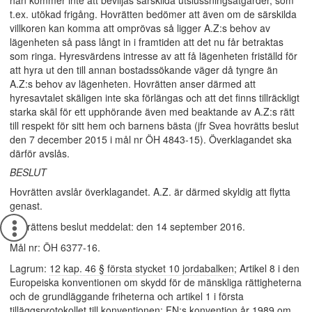
han kommer inte att beviljas särskilda utslussningsåtgärder, som
t.ex. utökad frigång. Hovrätten bedömer att även om de särskilda
villkoren kan komma att omprövas så ligger A.Z:s behov av
lägenheten så pass långt in i framtiden att det nu får betraktas
som ringa. Hyresvärdens intresse av att få lägenheten friställd för
att hyra ut den till annan bostadssökande väger då tyngre än
A.Z:s behov av lägenheten. Hovrätten anser därmed att
hyresavtalet skäligen inte ska förlängas och att det finns tillräckligt
starka skäl för ett upphörande även med beaktande av A.Z:s rätt
till respekt för sitt hem och barnens bästa (jfr Svea hovrätts beslut
den 7 december 2015 i mål nr ÖH 4843-15). Överklagandet ska
därför avslås.
BESLUT
Hovrätten avslår överklagandet. A.Z. är därmed skyldig att flytta
genast.
Hovrättens beslut meddelat: den 14 september 2016.
Mål nr: ÖH 6377-16.
Lagrum:
12 kap. 46 § första stycket 10 jordabalken
; Artikel 8 i den
Europeiska konventionen om skydd för de mänskliga rättigheterna
och de grundläggande friheterna och artikel 1 i första
tilläggsprotokollet till konventionen; FN:s konvention år 1989 om