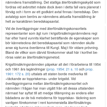
nämndens framställning. Det statliga äterförsäkringsskydd som
fordras vid avbrottet måste dock även i detta fall vara planerat i
förväg och i form av ett godkänt avtal finnas i beredskap. Den
avtalstyp som berörs av nämndens aktuella framställning är
helt av karaktären beredskapsavtal.
Vid de överläggningar med återförsäkringskonsortiets
representanter som ägt rum i krigsförsäkringsnämndens regi
har efter hand vunnits klarhet beträffande de egenskaper som
bör känneteckna det beredskapsavtal som nämnden skulle
anse sig kunna överlämna till Kungl. Maj:t för vidare prövning.
Bland de villkor som därvid förekommer skall här i korthet be­
röras valet av återförsäkringsmetod.
Krigsförsäkringsnämnden påpekar alt det i förarbetena till 1954
och 1961 års lagändringar (
prop. 1954: 21 s. 10
och
prop.
1961: 172 s. 20
) uttalats att staten borde medverka till
»täckande av toppriskerna» under krigstid. Vid
överläggningarna mellan återförsäkringskonsortiet och
nämnden i frågan har man utgått från att dessa uttalanden
närmast har syftat till att medge tillämpning av endera eller
bådadera av de två metoderna för toppriskav- täckning som
vanligen förekommer i rent kommersiella återförsäkrings-