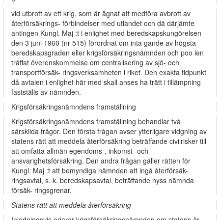
vid utbrott av ett krig, som är ägnat att medföra avbrott av
återförsäkrings- förbindelser med utlandet och då därjämte
antingen Kungl. Maj :t i enlighet med beredskapskungörelsen
den 3 juni 1960 (nr 515) förordnat om inta­ gande av högsta
beredskapsgraden eller krigsförsäkringsnämnden och poo­ len
träffat överenskommelse om centralisering av sjö- och
transportförsäk- ringsverksamheten i riket. Den exakta tidpunkt
då avtalen i enlighet här­ med skall anses ha trätt i tillämpning
fastställs av nämnden.
Krigsförsäkringsnämndens framställning
Krigsförsäkringsnämndens framställning behandlar två
särskilda frågor. Den första frågan avser ytterligare vidgning av
statens rätt att meddela återförsäkring beträffande civilrisker till
att omfatta allmän egendoms-, inkomst- och
ansvarighetsförsäkring. Den andra frågan gäller rätten för
Kungl. Maj :t att bemyndiga nämnden att ingå återförsäk-
ringsavtal, s. k. beredskapsavtal, beträffande nyss nämnda
försäk- ringsgrenar.
Statens rätt att meddela återförsäkring
Inledningsvis erinrar krigsförsäkringsnämnden om statens år