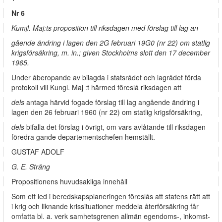
Nr 6
Kumjl. Maj:ts proposition till riksdagen med förslag till lag an­
gående ändring i lagen den 2G februari 19G0 (nr 22) om statlig
krigsförsäkring, m. in.; given Stockholms slott den 17 december
1965.
Under åberopande av bilagda i statsrådet och lagrådet förda
protokoll vill Kungl. Maj :t härmed föreslå riksdagen att
dels
antaga härvid fogade förslag till lag angående ändring i
lagen den 26 februari 1960 (nr 22) om statlig krigsförsäkring,
dels
bifalla det förslag i övrigt, om vars avlåtande till riksdagen
föredra­ gande departementschefen hemställt.
GUSTAF ADOLF
G. E. Sträng
Propositionens huvudsakliga innehåll
Som ett led i beredskapsplaneringen föreslås att statens rätt att
i krig och liknande krissituationer meddela återförsäkring får
omfatta bl. a. verk­ samhetsgrenen allmän egendoms-, inkomst-