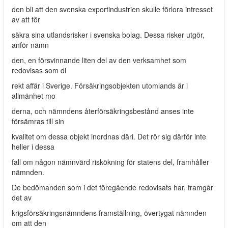
den bli att den svenska exportindustrien skulle förlora intresset
av att för­
säkra sina utlandsrisker i svenska bolag. Dessa risker utgör,
anför nämn­
den, en försvinnande liten del av den verksamhet som
redovisas som di­
rekt affär i Sverige. Försäkringsobjekten utomlands är i
allmänhet mo­
derna, och nämndens återförsäkringsbestånd anses inte
försämras till sin
kvalitet om dessa objekt inordnas däri. Det rör sig därför inte
heller i dessa
fall om någon nämnvärd riskökning för statens del, framhåller
nämnden.
De bedömanden som i det föregående redovisats har, framgår
det av
krigsförsäkringsnämndens framställning, övertygat nämnden
om att den