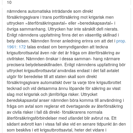
10
nämndens automatiska inträdande som direkt
försäkringsgivare i trans­ portförsäkring mot krigsrisk men
uttrycken »återförsäkringsavtal» eller »beredskapsavtal» i
övriga sammanhang. Uttrycken har inte särskilt defi­ nierats.
Enligt nämndens uppfattning finns det en väsentlig skillnad i
bety­ delsen. Nämnden finner anledning erinra om att det i
prop.
1961: 172
talas endast om bemyndiganden att teckna
krigsutbrottsavtal även när det är fråga om återförsäkring av
civilrisker. Nämnden önskar i dessa samman- hang närmare
precisera belydelseskillnaden. Enligt nämndens uppfattning bör
uttrycket
krigsutbrottsavtal
användas endast i det fall avtalet
utgör för­ beredelse till att staten skall som direkt
försäkringsgivare automatiskt över­ ta varje töre krigsutbrottet
tecknad och vid detsamma ännu löpande för­ säkring av visst
slag mot krigsrisk och jämförliga risker. Uttrycket
beredskapsavtal
anser nämnden böra komma till användning i
fråga om avtal som reglerar ett övertagande av återförsäkring
av civila risker i fall då direkt- försäkrarens normala
återförsäkringsförbindelser med utlandet blir avbrut­ na. Ett
sådant avbrott kan i vissa fall ske vid en senare tidpunkt än den
som besklivs i ett krigsutbrottsavtal, heter det vidare i