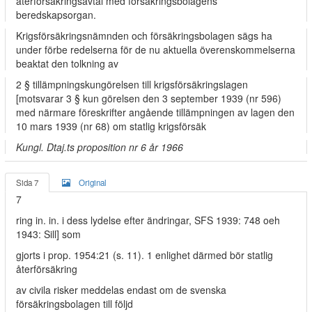
återförsäkringsavtal med försäkringsbolagens
beredskapsorgan.
Krigsförsäkringsnämnden och försäkringsbolagen sägs ha
under förbe­ redelserna för de nu aktuella överenskommelserna
beaktat den tolkning av
2 § tillämpningskungörelsen till krigsförsäkringslagen
[motsvarar 3 § kun­ görelsen den 3 september 1939 (nr 596)
med närmare föreskrifter angående tillämpningen av lagen den
10 mars 1939 (nr 68) om statlig krigsförsäk­
Kungl. Dtaj.ts proposition nr 6 år 1966
Sida 7
Original
7
ring in. in. i dess lydelse efter ändringar, SFS 1939: 748 oeh
1943: Sill] som
gjorts i prop. 1954:21 (s. 11). 1 enlighet därmed bör statlig
återförsäkring
av civila risker meddelas endast om de svenska
försäkringsbolagen till följd