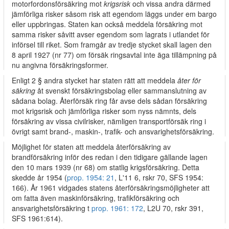
motorfordonsförsäkring mot
krigsrisk
och vissa andra därmed
jämförliga risker såsom risk att egendom läggs under em­ bargo
eller uppbringas. Staten kan också meddela försäkring mot
samma risker såvitt avser egendom som lagrats i utlandet för
införsel till riket. Som framgår av tredje stycket skall lagen den
8 april 1927 (nr 77) om försäk­ ringsavtal inte äga tillämpning på
nu angivna försäkringsformer.
Enligt 2 § andra stycket har staten rätt att meddela
åter för
säkring
åt svenskt försäkringsbolag eller sammanslutning av
sådana bolag. Återförsäk­ ring får avse dels sådan försäkring
mot krigsrisk och jämförliga risker som nyss nämnts, dels
försäkring av vissa civilrisker, nämligen transportförsäk­ ring i
övrigt samt brand-, maskin-, trafik- och ansvarighetsförsäkring.
Möjlighet för staten att meddela återförsäkring av
brandförsäkring inför­ des redan i den tidigare gällande lagen
den 10 mars 1939 (nr 68) om statlig krigsförsäkring. Detta
skedde år 1954 (
prop. 1954: 21
, L'11 6, rskr 70, SFS 1954:
166). År 1961 vidgades statens återförsäkringsmöjligheter att
om­ fatta även maskinförsäkring, trafikförsäkring och
ansvarighetsförsäkring t
prop. 1961: 172
, L2U 70, rskr 391,
SFS 1961:614).