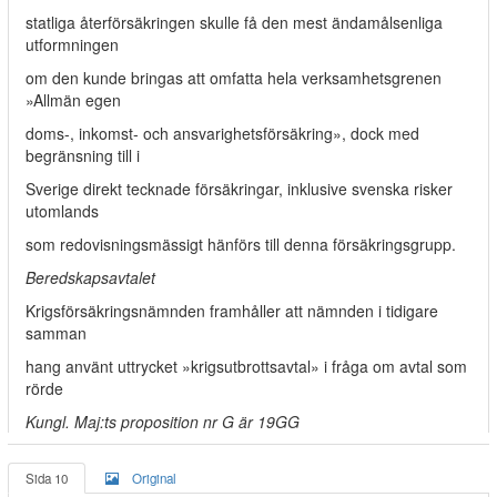
statliga återförsäkringen skulle få den mest ändamålsenliga
utformningen
om den kunde bringas att omfatta hela verksamhetsgrenen
»Allmän egen­
doms-, inkomst- och ansvarighetsförsäkring», dock med
begränsning till i
Sverige direkt tecknade försäkringar, inklusive svenska risker
utomlands
som redovisningsmässigt hänförs till denna försäkringsgrupp.
Beredskapsavtalet
Krigsförsäkringsnämnden framhåller att nämnden i tidigare
samman­
hang använt uttrycket »krigsutbrottsavtal» i fråga om avtal som
rörde
Kungl. Maj:ts proposition nr G är 19GG
Sida 10
Original