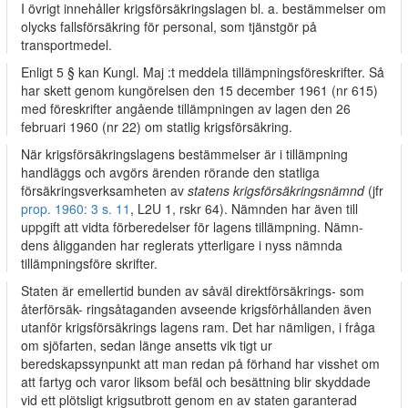
I övrigt innehåller krigsförsäkringslagen bl. a. bestämmelser om
olycks­ fallsförsäkring för personal, som tjänstgör på
transportmedel.
Enligt 5 § kan Kungl. Maj :t meddela tillämpningsföreskrifter. Så
har skett genom kungörelsen den 15 december 1961 (nr 615)
med föreskrifter angående tillämpningen av lagen den 26
februari 1960 (nr 22) om statlig krigsförsäkring.
När krigsförsäkringslagens bestämmelser är i tillämpning
handläggs och avgörs ärenden rörande den statliga
försäkringsverksamheten av
statens krigsförsäkringsnämnd
(jfr
prop. 1960: 3 s. 11
, L2U 1, rskr 64). Nämnden har även till
uppgift att vidta förberedelser för lagens tillämpning. Nämn­
dens åligganden har reglerats ytterligare i nyss nämnda
tillämpningsföre­ skrifter.
Staten är emellertid bunden av såväl direktförsäkrings- som
återförsäk- ringsåtaganden avseende krigsförhållanden även
utanför krigsförsäkrings­ lagens ram. Det har nämligen, i fråga
om sjöfarten, sedan länge ansetts vik­ tigt ur
beredskapssynpunkt att man redan på förhand har visshet om
att fartyg och varor liksom befäl och besättning blir skyddade
vid ett plötsligt krigsutbrott genom en av staten garanterad