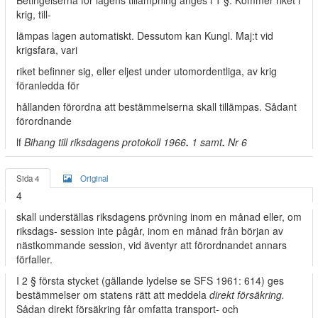
Betingelserna för lagens tillämpning anges i 1 §. Kommer riket i
krig, till-
lämpas lagen automatiskt. Dessutom kan Kungl. Maj:t vid
krigsfara, vari
riket befinner sig, eller eljest under utomordentliga, av krig
föranledda för­
hållanden förordna att bestämmelserna skall tillämpas. Sådant
förordnande
lf
Bihang till riksdagens protokoll 1966
.
1 samt
.
Nr 6
Sida 4
Original
4
skall underställas riksdagens prövning inom en månad eller, om
riksdags- session inte pågår, inom en månad från början av
nästkommande session, vid äventyr att förordnandet annars
förfaller.
I 2 § första stycket (gällande lydelse se SFS 1961: 614) ges
bestämmelser om statens rätt att meddela
direkt försäkring.
Sådan direkt försäkring får omfatta transport- och