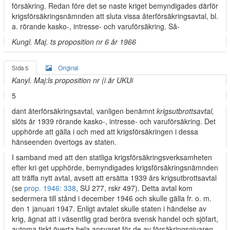
försäkring. Redan före det se­ naste kriget bemyndigades därför
krigsförsäkringsnämnden att sluta vissa återförsäkringsavtal, bl.
a. rörande kasko-, intresse- och varuförsäkring. Så-
Kungl. Maj. ts proposition nr 6 år 1966
Sida 5
Original
Kanyl. Maj:ls proposition nr (i år UKUi
5
dant återförsäkringsavtal, vanligen benämnt
krigsutbrottsavtal,
slöts år 1939 rörande kasko-, intresse- och varuförsäkring. Det
upphörde att gälla i och med att krigsförsäkringen i dessa
hänseenden övertogs av staten.
I samband med att den statliga krigsförsäkringsverksamheten
efter kri­ get upphörde, bemyndigades krigsförsäkringsnämnden
att träffa nytt avtal, avsett att ersätta 1939 års krigsutbrottsavtal
(se
prop. 1946: 338
, SU 277, rskr 497). Detta avtal kom
sedermera till stånd i december 1946 och skulle gälla fr. o. m.
den 1 januari 1947. Enligt avtalet skulle staten i händelse av
krig, ägnat att i väsentlig grad beröra svensk handel och sjöfart,
automa­ tiskt överta hela ansvaret för de av försäkringsgivaren