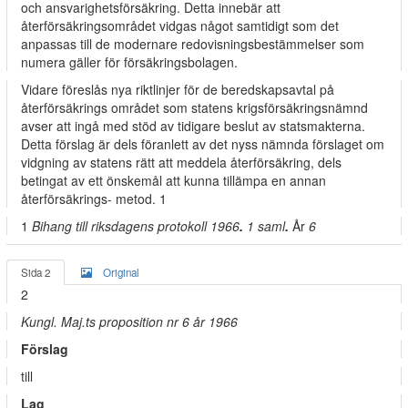
och ansvarighetsförsäkring. Detta innebär att
återförsäkringsområdet vidgas något samtidigt som det
anpassas till de modernare redovisningsbestämmelser som
numera gäller för försäkringsbolagen.
Vidare föreslås nya riktlinjer för de beredskapsavtal på
återförsäkrings­ området som statens krigsförsäkringsnämnd
avser att ingå med stöd av tidigare beslut av statsmakterna.
Detta förslag är dels föranlett av det nyss nämnda förslaget om
vidgning av statens rätt att meddela återförsäkring, dels
betingat av ett önskemål att kunna tillämpa en annan
återförsäkrings- metod. 1
1
Bihang till riksdagens protokoll 1966
.
1 saml
.
År
6
Sida 2
Original
2
Kungl. Maj.ts proposition nr 6 år 1966
Förslag
till
Lag