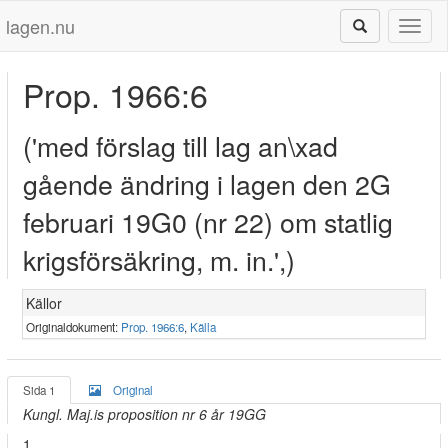
lagen.nu
Toggl
naviga
Prop. 1966:6
('med förslag till lag an\xad
gående ändring i lagen den 2G
februari 19G0 (nr 22) om statlig
krigsförsäkring, m. in.',)
Källor
Originaldokument:
Prop. 1966:6
,
Källa
Sida 1
Original
Kungl. Maj.is proposition nr 6 år 19GG
1