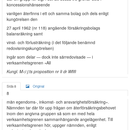
koncessionshänseende
vanligen återfinns i ett och samma bolag och dels enligt
kungörelsen den
27 april 1962 (nr 118) angående försäkringsbolags
balansräkning samt
vinst- och förlusträkning (i det följande benämnd
redovisningskungörelsen)
ingår som delar — dock inte särredovisade — i
verksamhetsgrenen »All­
Kungl. M<i j:ts proposition nr Ii dr Wfifi
Sida 8
Original
8
män egendoms-, inkomst- och ansvarighetsförsäkring».
Nämnden tar där­ för upp frågan om äterförsäkringsbehovet
inom den angivna gruppen så­ som en med hela
verksamhetsgrenen sammanhängande angelägenhet. Till
verksamhetsgrenen hör, uppger nämnden, enligt