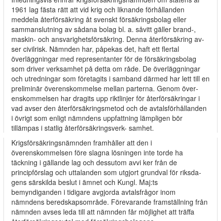
1961 lag­ fästa rätt att vid krig och liknande förhållanden
meddela återförsäkring åt svenskt försäkringsbolag eller
sammanslutning av sådana bolag bl. a. såvitt gäller brand-,
maskin- och ansvarighetsförsäkring. Denna återförsäkring av­
ser civilrisk. Nämnden har, påpekas det, haft ett flertal
överläggningar med representanter för de försäkringsbolag
som driver verksamhet på detta om­ råde. De överläggningar
och utredningar som företagits i samband därmed har lett till en
preliminär överenskommelse mellan parterna. Genom över­
enskommelsen har dragits upp riktlinjer för återförsäkringar i
vad avser den återförsäkringsmetod och de avtalsförhållanden
i övrigt som enligt nämndens uppfattning lämpligen bör
tillämpas i statlig återförsäkringsverk- samhet.
Krigsförsäkringsnämnden framhåller att den i
överenskommelsen före­ slagna lösningen inte torde ha
täckning i gällande lag och dessutom avvi­ ker från de
principförslag och uttalanden som utgjort grundval för riksda­
gens särskilda beslut i ämnet och Kungl. Maj:ts
bemyndiganden i tidigare avgjorda avtalsfrågor inom
nämndens beredskapsområde. Förevarande framställning från
nämnden avses leda till att nämnden får möjlighet att träffa