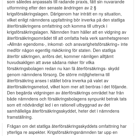
som således anpassats till radande praxis, fått sin nuvarande
utformning efter den senaste ändringen av 2 §
krigsförsäkringslagen. Därigenom har inträtt en ny situation,
vilket enligt nämndens uppfattning bör inverka på den statliga
återförsäkringens omfattning och komma till uttryck i
krigsförsäkringslagen. Nämnden fram­ håller att en vidgning av
återförsäkringsområdet till att omfatta hela verk­ samhetsgrenen
»Allmän egendoms-, inkomst- och ansvarighetsförsäkring» inte
medför någon egentlig riskökning för staten. Den statliga
återför­ säkringen, anförs det, kommer nämligen alltjämt
huvudsakligen att avse sådana risker för vilka
försäkringsbolagen redan nu kan få återförsäkrings- skydd
genom nämndens försorg. De större möjligheterna till
återförsäkring anses i stället böra inverka på valet av
återförsäkringsmetod, vilket kom­ mer att beröras i det följande.
Den begärda vidgningen av återförsäkrings­ området har från
både nämndens och försäkringsbolagens synpunkt betrak­ tats
som ett nödvändigt led i en rationell utbyggnad av det
samhälleliga återförsäkringsskyddet, heter det i nämndens
framställning.
Frågan om det statliga återförsäkringsskyddets omfattning har
ytterliga­ re aspekter. Krigsförsäkringsnämnden tar upp en