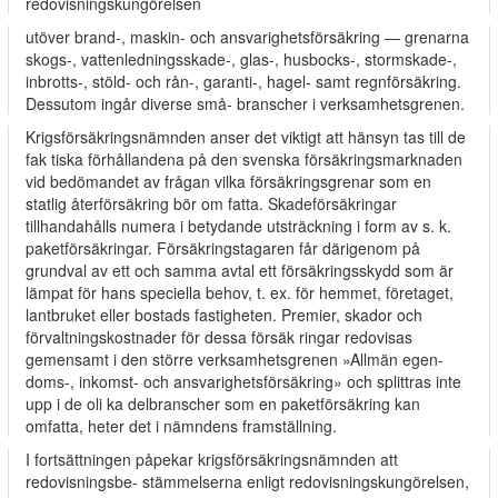
redovisningskungörelsen
utöver brand-, maskin- och ansvarighetsförsäkring — grenarna
skogs-, vattenledningsskade-, glas-, husbocks-, stormskade-,
inbrotts-, stöld- och rån-, garanti-, hagel- samt regnförsäkring.
Dessutom ingår diverse små- branscher i verksamhetsgrenen.
Krigsförsäkringsnämnden anser det viktigt att hänsyn tas till de
fak­ tiska förhållandena på den svenska försäkringsmarknaden
vid bedömandet av frågan vilka försäkringsgrenar som en
statlig återförsäkring bör om­ fatta. Skadeförsäkringar
tillhandahålls numera i betydande utsträckning i form av s. k.
paketförsäkringar. Försäkringstagaren får därigenom på
grundval av ett och samma avtal ett försäkringsskydd som är
lämpat för hans speciella behov, t. ex. för hemmet, företaget,
lantbruket eller bostads­ fastigheten. Premier, skador och
förvaltningskostnader för dessa försäk­ ringar redovisas
gemensamt i den större verksamhetsgrenen »Allmän egen­
doms-, inkomst- och ansvarighetsförsäkring» och splittras inte
upp i de oli­ ka delbranscher som en paketförsäkring kan
omfatta, heter det i nämndens framställning.
I fortsättningen påpekar krigsförsäkringsnämnden att
redovisningsbe- stämmelserna enligt redovisningskungörelsen,