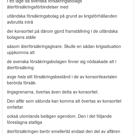
I ett läge då svenska försäkringsbolags
återförsäkringsförbindelser med
utländska försäkringsbolag på grund av krigsförhållanden
avbrutits inträ­
der konsortiet på därom gjord framställning i de utländska
bolagens ställe
såsom återförsäkringsgivare. Skulle en sådan krigssituation
uppkomma att
de svenska försäkringsbolagen finner sig nödsakade att i
återförsäkring
avge
hela
sitt försäkringsbestånd i de av konsortieavtalen
berörda försäk-
iingsgrenarna, övertas även detta av konsortiet.
Den affär som sålunda kan komma att övertas av konsortiet
omfattar
också utomlands belägen egendom. Den i det följande
föreslagna statliga
återförsäkringen berör emellertid endast den del av affären