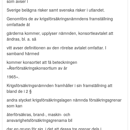
som avser i
Sverige belägna risker samt svenska risker i utlandet.
Genomförs de av krigsförsäkringsnämndens framställning
omfattade åt­
gärderna kommer, upplyser nämnden, konsortieavtalet att
ändras, bl. a. så­
vitt avser definitionen av den rörelse avtalet omfattar. I
samband härmed
kommer konsortiet att få beteckningen
»Äterförsäkringskonsortium av år
1965».
Krigsförsäkringsnämnden framhåller i sin framställning att
bland de i 2 §
andra stycket krigsförsäkringslagen nämnda försäkringsgrenar
som kan
återförsäkras, brand-, maskin- och
ansvarighetsförsäkringsgrenama bil­
dar en grupp för sig, i det att dessa tre grenar dels i