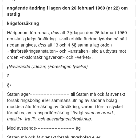
angående ändring i lagen den 26 februari 1960 (nr 22) om
statlig
krigsförsäkring
Härigenom förordnas,
dels
att 2 § lagen den 26 februari 1960
om statlig krigsförsäkring1 skall erhålla ändrad lydelse på sätt
nedan angives,
dels
att i 3 och 4 §§ samma lag orden
»riksförsäkringsanstalten» och »anstalten» skola utbytas mot
orden »riksförsäkringsverket» och »verket».
(Nuvarande lydelse) (Föreslagen lydelse)
2
§•
Staten äger-------------------------- till Staten må ock åt svenskt
försäk­ ringsbolag eller sammanslutning av sådana bolag
meddela återförsäkring av försäkring, varom i första stycket
förmäles, av transportförsäkring i övrigt
samt
av
brand-,
maskin-, tra­ fik. och ansvarighetsförsäkring.
Med avseende------------------------- äg
Staten må ock åt svenskt försäk­ ringsbolag eller