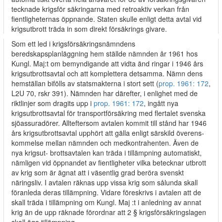
tecknade krigsför­ säkringarna med retroaktiv verkan från
fientligheternas öppnande. Staten skulle enligt detta avtal vid
krigsutbrott träda in som direkt försäkrings­ givare.
Som ett led i krigsförsäkringsnämndens
beredskapsplanläggning hem­ ställde nämnden år 1961 hos
Kungl. Maj:t om bemyndigande att vidta änd­ ringar i 1946 års
krigsutbrottsavtal och att komplettera detsamma. Nämn­ dens
hemställan bifölls av statsmakterna i stort sett (
prop. 1961: 172
,
L2U 70, rskr 391). Nämnden har därefter, i enlighet med de
riktlinjer som dragits upp i
prop. 1961: 172
, ingått nya
krigsutbrottsavtal för transportförsäkring med flertalet svenska
sjöassuradörer. Allteftersom avtalen kommit till stånd har 1946
års krigsutbrottsavtal upphört att gälla enligt särskild överens­
kommelse mellan nämnden och medkontrahenten. Även de
nya krigsut- brottsavtalen kan träda i tillämpning automatiskt,
nämligen vid öppnandet av fientligheter vilka betecknar utbrott
av krig som är ägnat att i väsentlig grad beröra svenskt
näringsliv. I avtalen räknas upp vissa krig som sålunda skall
föranleda deras tillämpning. Vidare föreskrivs i avtalen att de
skall träda i tillämpning om Kungl. Maj :t i anledning av annat
krig än de upp­ räknade förordnar att 2 § krigsförsäkringslagen