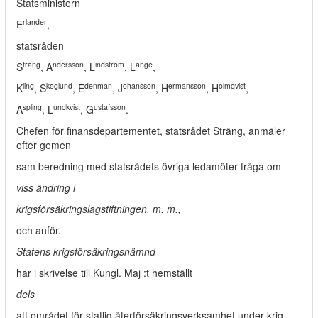
Statsministern
rlander
E
,
statsråden
träng
ndersson
indström
ange
S
, A
, L
, L
,
ling
koglund
denman
ohansson
ermansson
olmqvist
K
, S
, E
, J
, H
, H
,
spling
undkvist
ustafsson
A
, L
, G
.
Chefen för finansdepartementet, statsrådet Sträng, anmäler
efter gemen­
sam beredning med statsrådets övriga ledamöter fråga om
viss ändring i
krigsförsäkringslagstiftningen, m. m.,
och anför.
Statens krigsförsäkringsnämnd
har i skrivelse till Kungl. Maj :t hemställt
dels
att området för statlig återförsäkringsverksamhet under krig