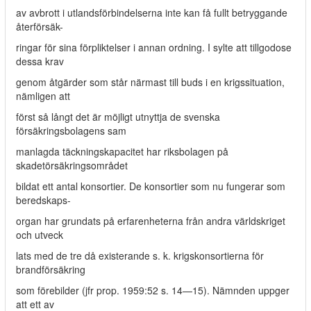
av avbrott i utlandsförbindelserna inte kan få fullt betryggande
återförsäk-
ringar för sina förpliktelser i annan ordning. I sylte att tillgodose
dessa krav
genom åtgärder som står närmast till buds i en krigssituation,
nämligen att
först så långt det är möjligt utnyttja de svenska
försäkringsbolagens sam­
manlagda täckningskapacitet har riksbolagen på
skadetörsäkringsområdet
bildat ett antal konsortier. De konsortier som nu fungerar som
beredskaps-
organ har grundats på erfarenheterna från andra världskriget
och utveck­
lats med de tre då existerande s. k. krigskonsortierna för
brandförsäkring
som förebilder (jfr prop. 1959:52 s. 14—15). Nämnden uppger
att ett av