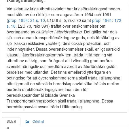
skall äga tillämpning.
Vid sidan av krigsutbrottsavtalen har krigsförsäkringsnämnden,
med stöd av de riktlinjer som angavs åren 1954 och 1961
(
prop. 1954: 21 s. 10
, L1U 6 s. 5, rskr 70 samt
prop. 1961: 172
s. 18
, L2U 70, rskr 391) träffat över­ enskommelser om
övertagande av
ciuilrisker i återförsäkring.
Det gäller här dels
sjö- och annan transportförsäkring av gods, dels försäkring av
sjö- kasko (exklusive yachter), dels också protection- och
indeinnityrisker. Dessa överenskommelser skall, enligt särskild
klausul i återförsäkringskontrak- ten, träda i tillämpning vid
utbrott av ett krig, som är ägnat att i väsentlig grad beröra
svenskt näringsliv och medföra avbrott av återförsäkringsför-
bindelser med utlandet. Det finns emellertid ytterligare en
betingelse för att överenskommelserna skall träda i tillämpning,
nämligen att de särskilda beredskapsavtal vilka träffats mellan
berörda direktförsäkringsgivare inom den för
beredskapsändamål bildade Svenska
Transportförsäkringspoolen skall träda i tillämpning. Dessa
beredskapsavtal avses träda i tillämpning
Sida 6
Original
6