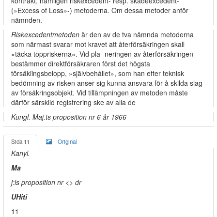
kontrakt, nämligen riskexcedent- resp. skadeexcedent-
(»Excess of Loss»-) metoderna. Om dessa metoder anför
nämnden.
Riskexcedentmetoden
är den av de tva nämnda metoderna
som närmast svarar mot kravet att återförsäkringen skall
»täcka toppriskerna». Vid pla- neringen av återförsäkringen
bestämmer direktförsäkraren först det högsta
törsäkiingsbelopp, »självbehållet», som han efter teknisk
bedömning av risken anser sig kunna ansvara för å skilda slag
av försäkringsobjekt. Vid tillämpningen av metoden måste
därför särskild registrering ske av alla de
Kungl. Maj.ts proposition nr 6 år 1966
Sida 11
Original
Kanyl.
Ma
j:ls proposition nr <> dr
UHiti
11