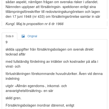
sådan aspekt, nämligen frågan om svenska risker i utlandet.
Nämnden upplyser att försäkringsin- spektionen enligt sina
tillämpningsföreskrifter till redovisningskungörelsen och lagen
den 17 juni 1948 (nr 433) om försäkringsrörelse samlar in sär­
Kungl. Maj.ts proposition nr 6
dr
1966
Sida 9
Original
9
skilda uppgifter från försäkringsbolagen om svensk direkt
tecknad affär
med fullständig fördelning av intäkter och kostnader på alla i
vinst- och
förlusträkningen förekommande huvudrubriker. Även vid denna
indelning
utgör »Allmän egendoms-, inkomst- och
ansvarighetsförsäkring» en sär­
skild gren.
Försäkringsbolagen inordnar däremot, enligt