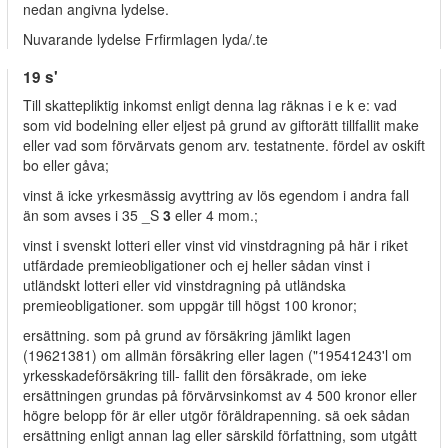
nedan angivna lydelse.
Nuvarande lydelse Frfirmlagen lyda/.te
19 s'
Till skattepliktig inkomst enligt denna lag räknas i e k e: vad
som vid bodelning eller eljest på grund av giftorätt tillfallit make
eller vad som förvärvats genom arv. testatnente. fördel av oskift
bo eller gåva;
vinst ä icke yrkesmässig avyttring av lös egendom i andra fall
än som avses i 35 _S
3
eller 4 mom.;
vinst i svenskt lotteri eller vinst vid vinstdragning på här i riket
utfärdade premieobligationer och ej heller sådan vinst i
utländskt lotteri eller vid vinstdragning på utländska
premieobligationer. som uppgär till högst 100 kronor;
ersättning. som på grund av försäkring jämlikt lagen
(19621381) om allmän försäkring eller lagen ("19541243'l om
yrkesskadeförsäkring till- fallit den försäkrade, om ieke
ersättningen grundas på förvärvsinkomst av 4 500 kronor eller
högre belopp för är eller utgör föräldrapenning. sä oek sådan
ersättning enligt annan lag eller särskild författning, som utgått