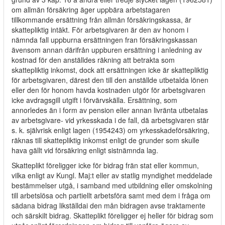
om allmän försäkring äger uppbära arbetstagaren
tillkommande ersättning från allmän försäkringskassa, är
skattepliktig intäkt. För arbetsgivaren är den av honom i
nämnda fall uppburna ersättningen fran försäkringskassan
ävensom annan därifrån uppburen ersättning i anledning av
kostnad för den anställdes räkning att betrakta som
skattepliktig inkomst, dock att ersättningen icke är skattepliktig
för arbetsgivaren, därest den till den anställde utbetalda lönen
eller den för honom havda kostnaden utgör för arbetsgivaren
icke avdragsgill utgift i förvärvskälla. Ersättning, som
annorledes än i form av pension eller annan livränta utbetalas
av arbetsgivare- vid yrkesskada i de fall, dä arbetsgivaren stär
s. k. självrisk enligt lagen (1954243) om yrkesskadeförsäkring,
räknas till skattepliktig inkomst enligt de grunder som skulle
hava gällt vid försäkring enligt sistnämnda lag.
Skatteplikt föreligger icke för bidrag frän stat eller kommun,
vilka enligt av Kungl. Maj:t eller av statlig myndighet meddelade
bestämmelser utgå, i samband med utbildning eller omskolning
till arbetslösa och partiellt arbetsföra samt med dem i fråga om
sädana bidrag likställdai den mån bidragen avse traktamente
och särskilt bidrag. Skatteplikt föreligger ej heller för bidrag som