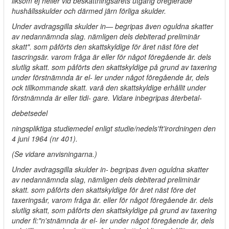
liksom ej heller vid beskattningsårets utgång oreglerade
hushållsskulder och därmed järn förliga skulder.
Under avdragsgilla skulder in— begripas även oguldna skatter
av nedannämnda slag. nämligen dels debiterad preliminär
skatt". som påförts den skattskyldige för året näst före det
tascringsär. varom fråga är eller för något föregående är. dels
slutlig skatt. som påförts den skattskyldige på grund av taxering
under förstnämnda är el- ler under något föregående år, dels
ock tillkommande skatt. varå den skattskyldige erhållit under
förstnämnda är eller tidi- gare. Vidare inbegripas återbetal-
debetsedel
ningspliktiga studiemedel enligt studie/nedels'ft'irordningen den
4 juni 1964 (nr 401).
(Se vidare anvisningarna.)
Under avdragsgilla skulder in- begripas även oguldna skatter
av nedannämnda slag, nämligen dels debiterad preliminär
skatt. som påförts den skattskyldige för året näst före det
taxeringsår, varom fråga är. eller för något föregående är. dels
slutlig skatt, som påförts den skattskyldige på grund av taxering
under fi:"n'stnämnda år el- ler under något föregående år, dels