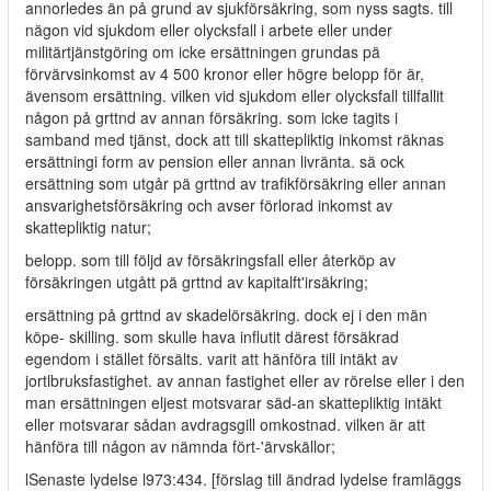
annorledes än på grund av sjukförsäkring, som nyss sagts. till
nägon vid sjukdom eller olycksfall i arbete eller under
militärtjänstgöring om icke ersättningen grundas pä
förvärvsinkomst av 4 500 kronor eller högre belopp för är,
ävensom ersättning. vilken vid sjukdom eller olycksfall tillfallit
någon på grttnd av annan försäkring. som icke tagits i
samband med tjänst, dock att till skattepliktig inkomst räknas
ersättningi form av pension eller annan livränta. sä ock
ersättning som utgår pä grttnd av trafikförsäkring eller annan
ansvarighetsförsäkring och avser förlorad inkomst av
skattepliktig natur;
belopp. som till följd av försäkringsfall eller återköp av
försäkringen utgått pä grttnd av kapitalft'irsäkring;
ersättning på grttnd av skadelörsäkring. dock ej i den män
köpe- skilling. som skulle hava influtit därest försäkrad
egendom i stället försälts. varit att hänföra till intäkt av
jortlbruksfastighet. av annan fastighet eller av rörelse eller i den
man ersättningen eljest motsvarar säd-an skattepliktig intäkt
eller motsvarar sådan avdragsgill omkostnad. vilken är att
hänföra till någon av nämnda fört-'ärvskällor;
lSenaste lydelse l973:434. [förslag till ändrad lydelse framläggs