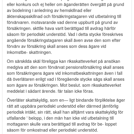
eller konkurs och ej heller om äganderätten övergätt pä grund
av bodelning i anledning av hemskillnad eller
äktenskapsskillnad och försäkringstagaren vid utbetalning till
förvärvaren. motsvarande vad denne uppburit på grund av
försäkringen. skttlle hava varit berättigad till avdrag härför
såsom för periodiskt understöd. Vad i detta stycke föreskrives
angående försäkringstagaren skall även avse den som efter
förvärv av försäkring skall anses som dess ägare vid
inkomstbe- skattningen.
Om särskilda skäl föreligga kan riksskatteverket på ansökan
medgiva att den som förvärvat pensionsförsäkring skall anses
som försäkringens ägare vid inkomstbeskattningen även i fall
dä överlätaren enligt vad i föregående stycke sägs skall anses
som ägare av försäkringen. Mot beslut. som riksskatteverket
meddelat i sådant ärende. fär talan icke föras.
Överläter skattskyldig, som en— ligt bindande förpliktelse äger
rätt att uppbära periodiskt understöd eller därmed jämförlig
periodisk intäkt, sin rätt, skall han alltjämt vara skattskyldig för
utfallande ' belopp, i den män han icke vid utbetalning till
mottagaren skulle vara berättigad till avdrag för be- loppet
säsom för omkostnad eller periodiskt understöd.