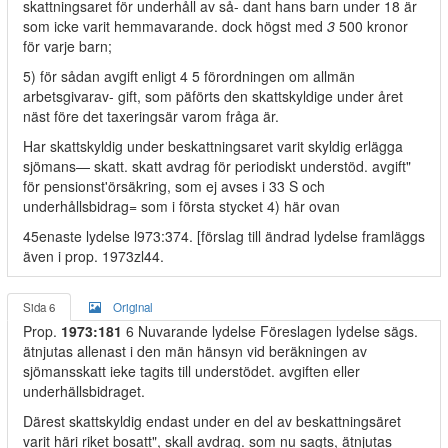
skattningsaret för underhåll av så- dant hans barn under 18 är
som icke varit hemmavarande. dock högst med
3
500 kronor
för varje barn;
5) för sådan avgift enligt 4 5 förordningen om allmän
arbetsgivarav- gift, som päförts den skattskyldige under året
näst före det taxeringsär varom fråga är.
Har skattskyldig under beskattningsaret varit skyldig erlägga
sjömans— skatt. skatt avdrag för periodiskt understöd. avgift"
för pensionst'örsäkring, som ej avses i 33 S och
underhållsbidrag= som i första stycket 4) här ovan
45enaste lydelse l973:374. [förslag till ändrad lydelse framläggs
även i prop. 1973zl44.
Sida 6
Original
Prop.
1973:181
6 Nuvarande lydelse Föreslagen lydelse sägs.
ätnjutas allenast i den män hänsyn vid beräkningen av
sjömansskatt ieke tagits till understödet. avgiften eller
underhällsbidraget.
Därest skattskyldig endast under en del av beskattningsäret
varit häri riket bosatt", skall avdrag. som nu sagts, ätnjutas