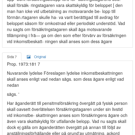
skall försäk- ringstagaren vara skattskyldig för beloppet [ den
man han icke vid utbetalning av motsvarande be- lopp till
förmän.rtagaren skulle ha- va varit berättigad till avdrag för
beloppet såsom för omkostnad eller periodiskt understöd. Vad
nu sagts om försäkringstagaren skall äga motsvarande
tillämpning i frä— ga om den som efter förvärv av försäkringen
vid inkomstbeskatt- ningen skall anses som dess ägare
Sida 7
Original
Prop. 1973:181 7
Nuvarande lydelse Föreslagen lydelse inkomstbeskattningen
skall anses enligt vad nedan sägs. som dess ägare enligt vad
nedan
sägs. '
Har äganderätt till pensitmsförsäkring övergått pä fysisk person
skall oavsett överlätelsen försäkringstagaren under sin livstid
vid inkomstbe- skattningen anses som försäkringens ägare och
även vara skattskyldig för utfallande belopp. Vad nu sagts skall
dock ej gälla om äganderätten övergätt på annan till följd av
anställningsförhällande eller på grund'av utmätning. ackord