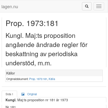
lagen.nu
Toggl
naviga
Prop. 1973:181
Kungl. Maj:ts proposition
angående ändrade regler för
beskattning av periodiska
understöd, m.m.
Källor
Originaldokument:
Prop. 1973:181
,
Källa
Sida 1
Original
Kungl.
Maj:ts proposition nr 181 år 1973
Nr 181