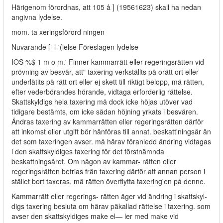
Härigenom förordnas, att 105 å ] (19561623) skall ha nedan
angivna lydelse.
mom. ta xeringsförord ningen
Nuvarande [_l-'(lelse Föreslagen lydelse
IOS %$ 1 m o m.' Finner kammarrätt eller regeringsrätten vid
prövning av besvär, att" taxering verkställts pä orätt ort eller
underlätits pä rätt ort eller ej skett till riktigt belopp, mä rätten,
efter vederbörandes hörande, vidtaga erforderlig rättelse.
Skattskyldigs hela taxering mä dock icke höjas utöver vad
tidigare bestämts, om icke sädan höjning yrkats i besvären.
Ändras taxering av kammarrätten eller regeringsrätten därför
att inkomst eller utgift bör hänföras till annat. beskatt'ningsär än
det som taxeringen avser. må härav föranledd ändring vidtagas
i den skattskyldiges taxering för det förstnämnda
beskattningsåret. Om någon av kammar- rätten eller
regeringsrätten befrias frän taxering därför att annan person i
stället bort taxeras, mä rätten överflytta taxering'en på denne.
Kammarrätt eller regerings- rätten äger vid ändring i skattskyl-
digs taxering besluta om härav päkallad rättelse i taxering. som
avser den skattskyldiges make el— ler med make vid