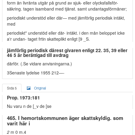
form än livränta utgär på grund av sjuk- eller olycksfallsför-
säkring. tagen isamband med tjänst. samt undantagsförmäner;
periodiskt understöd eller där— med jämförlig periodisk intäkt,
med
periodiskt" understöd eller där- intäkt. i den mån beloppet icke
a'r undan- taget frtin skatteplikt enligt [9 _S.
jämförlig periodisk därest givaren enligt 22. 35, 39 eller
46 5 är berättigad till avdrag
därför. (.Se vidare anvisningarna.)
3Senaste lydelse 1955 212—-
Sida 5
Original
Prop. 1973:181
Nu varu n de [_v de [se
465. I hemortskommunen äger skattskyldig. som
varit här i
2
m 0 m.4