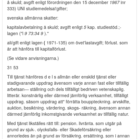
å skuld; avgift enligt förordningen den 15 december
1967
inr
333) UNI studiemedelsai'gifter;
svenska allmänna skatter:
kapitalavbetalning ä skuld; avgift enligt
5
kap. studiestöd.;-
lagen ("l
9 73:34 9
)."
ali/gift enligt lagen
(
1971-135) om övet'lastavgift; förlust. som
är att hänföra till kapitalförlust.
(Se vidare anvisningarna.)
31 53
Till tjänst hänföres d e l s allmän eller enskild tjänst eller
stadigvarande uppdrag ävensom varje annan fast eller tillfällig
arbetsan— ställning och dels tillfälligt bedriven vetenskaplig.
litterär. konstnärlig eller därmed jämförlig verksamhet, tillfälligt
uppdrag. säsom uppdrag att" förrätta bouppteckning. arvskifte,
auktion, besiktning. värdering. skogs- räkning, ävensom annan
därmed jämförlig inkomstgivande verksamhet av tillfällig natur.
Med tjänst likställes rätt till: pension. livränta. som utgär på
grund av sjuk-. olycksfalls- eller Skadeförsäkring eller
annorledes än pä grund av försäkring. ersättning. som i annan