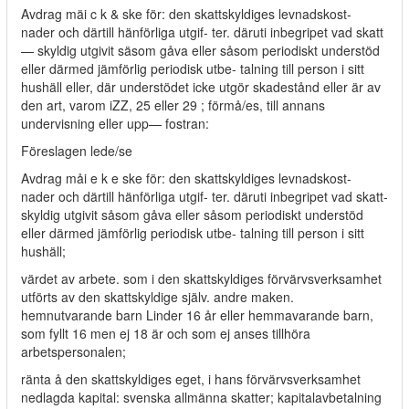
Avdrag mäi c k & ske för: den skattskyldiges levnadskost-
nader och därtill hänförliga utgif- ter. däruti inbegripet vad skatt
— skyldig utgivit säsom gåva eller såsom periodiskt understöd
eller därmed jämförlig periodisk utbe- talning till person i sitt
hushäll eller, där understödet icke utgör skadestånd eller är av
den art, varom iZZ, 25 eller 29 ; förmå/es, till annans
undervisning eller upp— fostran:
Föreslagen lede/se
Avdrag måi e k e ske för: den skattskyldiges levnadskost-
nader och därtill hänförliga utgif- ter. däruti inbegripet vad skatt-
skyldig utgivit såsom gåva eller såsom periodiskt understöd
eller därmed jämförlig periodisk utbe- talning till person i sitt
hushäll;
värdet av arbete. som i den skattskyldiges förvärvsverksamhet
utförts av den skattskyldige själv. andre maken.
hemnutvarande barn Linder 16 år eller hemmavarande barn,
som fyllt 16 men ej 18 är och som ej anses tillhöra
arbetspersonalen;
ränta å den skattskyldiges eget, i hans förvärvsverksamhet
nedlagda kapital: svenska allmänna skatter; kapitalavbetalning