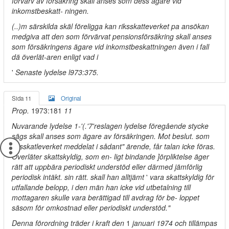
förvärv av försäkring skall anses som dess ägare vid
inkomstbeskatt- ningen.
(..)m särskilda skäl föreligga kan riksskatteverket pa ansökan
medgiva att den som förvärvat pensionsförsäkring skall anses
som försäkringens ägare vid inkomstbeskattningen även i fall
dä överlät-aren enligt vad i
'
Senaste lydelse l973:375.
Sida 11
Original
Prop.
1973:181
11
Nuvarande lydelse 1-'(.'7'reslagen lydelse föregående stycke
sägs skall anses som ägare av försäkringen. Mot beslut. som
riksskatleverket meddelat i sådant" ärende, får talan icke föras.
Överläter skattskyldig, som en- ligt bindande ]örpliktelse äger
rätt att uppbära periodiskt understöd eller därmed jämförlig
periodisk intäkt. sin rätt. skall han alltjämt
'
vara skattskyldig för
utfallande belopp, i den män han icke vid utbetalning till
mottagaren skulle vara berättigad till avdrag för be- loppet
säsom för omkostnad eller periodiskt understöd."
Denna förordning träder i kraft den
1
januari 1974 och tillämpas