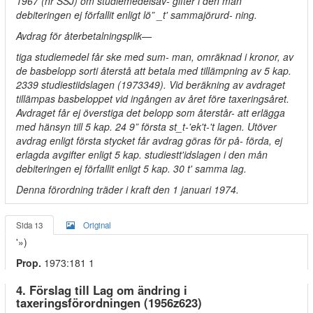
1967 (nr SSJ) om studiemedelsav- gifter i den mån
debiteringen ej förfallit enligt lö” _t' sammajörurd- ning.
Avdrag för återbetalningsplik—
tiga studiemedel får ske med sum- man, omräknad i kronor, av
de basbelopp sorti återstå att betala med tillämpning av 5 kap.
2339 studiestiidslagen (1973349). Vid beräkning av avdraget
tillämpas basbeloppet vid ingången av året före taxeringsåret.
Avdraget får ej överstiga det belopp som återstår- att erlägga
med hänsyn till 5 kap. 24 9” första st_t-'ek't-'t lagen. Utöver
avdrag enligt första stycket får avdrag göras för på- förda, ej
erlagda avgifter enligt 5 kap. studiestt'idslagen i den mån
debiteringen ej förfallit enligt 5 kap. 30 t' samma lag.
Denna förordning träder i kraft den 1 januari 1974.
Sida 13
Original
'»)
Prop.
1973:181 1
4. Förslag till Lag om ändring i
taxeringsförordningen (1956z623)