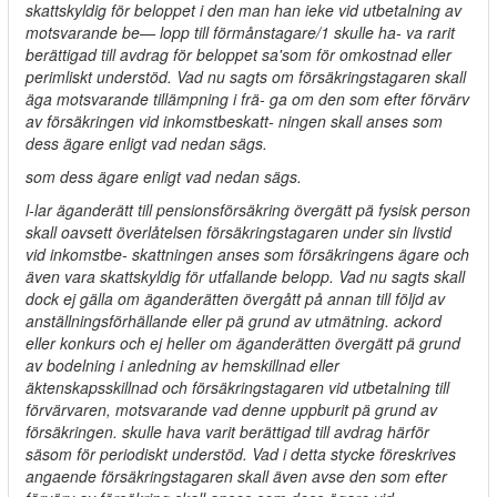
skattskyldig för beloppet i den man han ieke vid utbetalning av
motsvarande be— lopp till förmånstagare/1 skulle ha- va rarit
berättigad till avdrag för beloppet sa'som för omkostnad eller
perimliskt understöd. Vad nu sagts om försäkringstagaren skall
äga motsvarande tillämpning i frä- ga om den som efter förvärv
av försäkringen vid inkomstbeskatt- ningen skall anses som
dess ägare enligt vad nedan sägs.
som dess ägare enligt vad nedan sägs.
l-lar äganderätt till pensionsförsäkring övergätt pä fysisk person
skall oavsett överlåtelsen försäkringstagaren under sin livstid
vid inkomstbe- skattningen anses som försäkringens ägare och
även vara skattskyldig för utfallande belopp. Vad nu sagts skall
dock ej gälla om äganderätten övergått på annan till följd av
anställningsförhällande eller pä grund av utmätning. ackord
eller konkurs och ej heller om äganderätten övergätt pä grund
av bodelning i anledning av hemskillnad eller
äktenskapsskillnad och försäkringstagaren vid utbetalning till
förvärvaren, motsvarande vad denne uppburit pä grund av
försäkringen. skulle hava varit berättigad till avdrag härför
säsom för periodiskt understöd. Vad i detta stycke föreskrives
angaende försäkringstagaren skall även avse den som efter