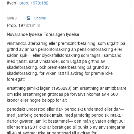
även i
prop. 1973:182
.
Sida 3
Original
Prop. 1973:181 3
Nuvarande lydelse Föreslagen lydelse
vinstandcl. återbäring eller premicätcrbetalning, som utgått" på
grttnd av annan personförsäkring än pensionsförsäkring eller
sådan sjuk— eller olycksfallsförsäkring som tagits i samband
med tjänst. satut vinstandel. som utgått pä grttnd av
skadeförsäkring. och premieäterbetalning på grund av
skadeförsäkring. för vilken rätt till avdrag för premie icke
förelegat;
ersättning jämlikt lagen (1956293) om ersättning är smittbärare
om icke ersättningen grttndas på förvärvsinkomst av 4 500
kronor eller högre belopp för är:
periodiskt understöd eller där- periodiskt understöd eller där—
med jämförlig periodisk intäkt. med jämförlig periodisk intäkt. i
därför givaren jämlikt bestämmel— den mån givaren enligt 30;
eller serna i 20 f icke är berättigad till punkt 5 av anvisningarna
till 46 sf avdrag: icke är berättigad till avdrag för