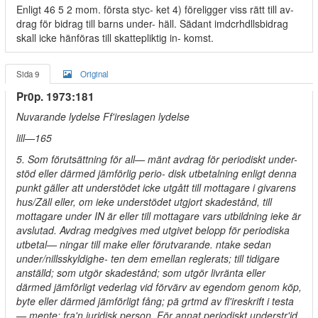
Enligt 46 5 2 mom. första styc- ket 4) föreligger viss rätt till av-
drag för bidrag till barns under- häll. Sädant imdcrhdllsbidrag
skall icke hänföras till skattepliktig in- komst.
Sida 9
Original
Pr0p. 1973:181
Nuvarande lydelse Ff'ireslagen lydelse
lill—165
5. Som förutsättning för all— mänt avdrag för periodiskt under-
stöd eller därmed jämförlig perio- disk utbetalning enligt denna
punkt gäller att understödet icke utgått till mottagare i givarens
hus/Zäll eller, om ieke understödet utgjort skadestånd, till
mottagare under IN är eller till mottagare vars utbildning ieke är
avslutad. Avdrag medgives med utgivet belopp för periodiska
utbetal— ningar till make eller förutvarande. ntake sedan
under/nillsskyldighe- ten dem emellan reglerats; till tidigare
anställd; som utgör skadestånd; som utgör livränta eller
därmed jämförligt vederlag vid förvärv av egendom genom köp,
byte eller därmed jämförligt fång; pä grtmd av fl'ireskrift i testa
— mente; fra'n juridisk person. För annat periodiskt understr'id