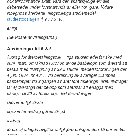
ock tillkommande skatt. varå den skattskyldige erhållit
debetsedel under förstnämnda är eller tidi- gare. Vidare
inbegripas återbetal- ningspliktiga studiemedel
studiestödslagen
([ 9 73.349).
enligt
(Se vidare anvisningarna.)
Anvisningar till 5 &?
Avdrag för återbetalningsplik— tiga studiemedel får ske med
sum- man. omräknad i kronor. av de basbelopp som återstå att
betala med tillämpning av 39.5 studie- medelsförordningen den
4 juni 1904 (nr 401). Vid beräkning av avdraget tillämpas
basbeloppet vid ingången av året före taxerings- året. Avdraget
får ej överstiga det belopp sotn återstår att erlägga med
hänsyn till 30 av första styc- ket förordningen.
Utöver enligt första
stycket får avdrag göras för på-
avdrag
förda. ej erlagda avgifter enligt jörordningen den 15 dm-ember