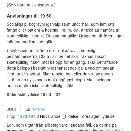
(Se vidare anvisningarna.)
Anvisningar till 19 56
Socialhjälp, bcgravningshjälp samt undcrhall. som lämnats
fänge eller patient & hospital. m. m. dyl. är icke att hänföra till
skattepliktig inkomst. Detsamma gäller i fräga om till föreningar
inftutna medlemsav- gifter.
Utbytes sädan livränta eller del därav. som enligt
bestämmelserna i 32 å i sin helhet skall räknas säsom
skattepliktig intäkt. mot belopp för en gång. skall beträffande
detta belopp i beskattningshänscende gälla vad om sädan
livränta är stadgat. Sker utbyte. helt eller delvis. av annan
livränta än nyss sagts mot engängsbelopp. skall beloppet
anses utgöra icke skattepliktig intäkt.
6 Senaste lydelse 197 3 :434.
Sida 8
Original
Prop. 1973:181
8 Nuvarande l_t-'delse Föreslagen lydelse
Lön, som utgår från arbetsgivare i sådana fall, dä denne pä
grund av 3 kap. 16 å andra eller tredje stycket lagen (1962581)