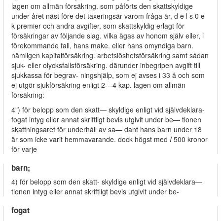
lagen om allmän försäkring. som påförts den skattskyldige
under året näst före det taxeringsär varom fråga är, d e l s 0 e
k premier och andra avgifter, som skattskyldig erlagt för
försäkringar av följande slag. vilka ägas av honom själv eller, i
förekommande fall, hans make. eller hans omyndiga barn.
nämligen kapitalförsäkring. arbetslöshetsförsäkring samt sådan
sjuk- eller olycksfallsförsäkring. därunder inbegripen avgift till
sjukkassa för begrav- ningshjälp, som ej avses i 33 å och som
ej utgör sjukförsäkring enligt 2---4 kap. lagen om allmän
försäkring:
4") för belopp som den skatt— skyldige enligt vid självdeklara-
fogat intyg eller annat skriftligt bevis utgivit under be— tionen
skattningsaret för underhåll av sa— dant hans barn under 18
är som icke varit hemmavarande. dock högst med
I
500 kronor
för varje
barn;
4) för belopp som den skatt- skyldige enligt vid självdeklara—
tionen intyg eller annat skriftligt bevis utgivit under be-
fogat