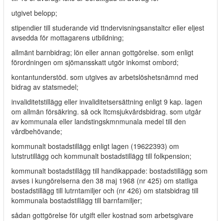
utgivet belopp;
stipendier till studerande vid ttndervisningsanstaltcr eller eljest
avsedda för mottagarens utbildning;
allmänt barnbidrag; lön eller annan gottgörelse. som enligt
förordningen om sjömansskatt utgör inkomst ombord;
kontantunderstöd. som utgives av arbetslöshetsnämnd med
bidrag av statsmedel;
invaliditetstillägg eller invaliditetsersättning enligt 9 kap. lagen
om allmän försäkring. så ock Itcmsjukvårdsbidrag. som utgår
av kommunala eller landstingskmnmunala medel till den
vårdbehövande;
kommunalt bostadstillägg enligt lagen (19622393) om
lutstrutillägg och kommunalt bostadstillägg till folkpension;
kommunalt bostadstillägg till handikappade: bostadstillägg som
avses i kungörelserna den 38 maj 1968 (nr 425) om statliga
bostadstillägg till lutrntamiljer och (nr 426) om statsbidrag till
kommunala bostadstillägg till barnfamiljer;
sådan gottgörelse för utgift eller kostnad som arbetsgivare