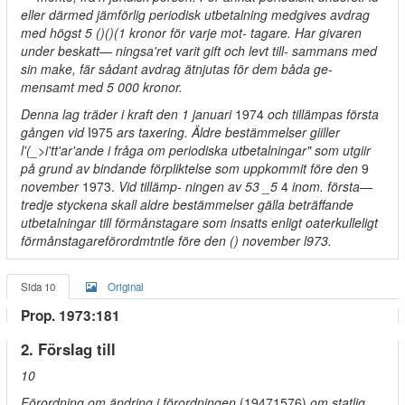
eller därmed jämförlig periodisk utbetalning medgives avdrag
med högst 5 ()()(1 kronor för varje mot- tagare. Har givaren
under beskatt— ningsa'ret varit gift och levt till- sammans med
sin make, fär sådant avdrag ätnjutas för dem båda ge-
mensamt med 5 000 kronor.
Denna lag träder i kraft den 1 januari
1974
och tillämpas första
gången vid
I975
ars taxering. Äldre bestämmelser giiller
l'(_>i'tt'ar'ande i fråga om periodiska utbetalningar" som utgiir
på grund av bindande förpliktelse som uppkommit före den
9
november
1973.
Vid tillämp- ningen av 53 _5
4
inom. första—
tredje styckena skall aldre bestämmelser gälla beträffande
utbetalningar till förmånstagare som insatts enligt oaterkulleligt
förmånstagareförordmtntle före den () november l973.
Sida 10
Original
Prop. 1973:181
2. Förslag till
10
Förordning om ändring i förordningen
(19471576)
om statlig