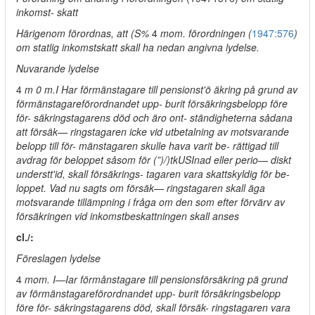
inkomst- skatt
Härigenom förordnas, att (S%
4
mom. förordningen (
1947:576
)
om statlig inkomstskatt skall ha nedan angivna lydelse.
Nuvarande lydelse
4
m 0 m.I Har förmänstagare till pensionst'ö äkring på grund av
förmänstagareförordnandet upp- burit försäkringsbelopp före
för- säkringstagarens död och äro ont- ständigheterna sådana
att försäk— ringstagaren icke vid utbetalning av motsvarande
belopp till för- mänstagaren skulle hava varit be- rättigad till
avdrag för beloppet såsom för (”)/)tkUSInad eller perio— diskt
understt'id, skall försäkrings- tagaren vara skattskyldig för be-
loppet. Vad nu sagts om försäk— ringstagaren skall äga
motsvarande tillämpning i fråga om den som efter förvärv av
försäkringen vid inkomstbeskattningen skall anses
cl./:
Föreslagen lydelse
4
mom. I—Iar förmånstagare till pensionsförsäkring pä grund
av förmänstagareförordnandet upp- burit försäkringsbelopp
före för- säkringstagarens död, skall försäk- ringstagaren vara