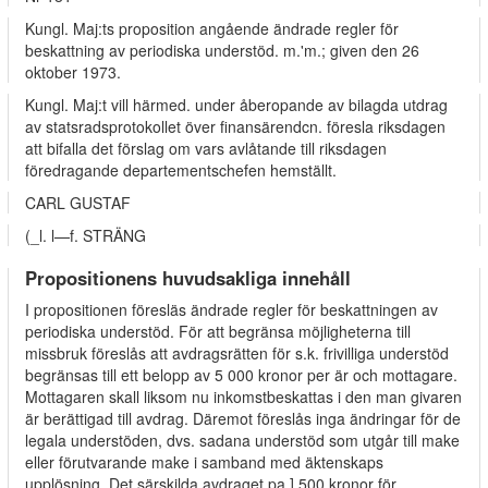
Kungl. Maj:ts proposition angående ändrade regler för
beskattning av periodiska understöd. m.'m.; given den 26
oktober 1973.
Kungl. Maj:t vill härmed. under åberopande av bilagda utdrag
av statsradsprotokollet över finansärendcn. föresla riksdagen
att bifalla det förslag om vars avlåtande till riksdagen
föredragande departementschefen hemställt.
CARL GUSTAF
(_l. l—f. STRÄNG
Propositionens huvudsakliga innehåll
I propositionen föresläs ändrade regler för beskattningen av
periodiska understöd. För att begränsa möjligheterna till
missbruk föreslås att avdragsrätten för s.k. frivilliga understöd
begränsas till ett belopp av 5 000 kronor per är och mottagare.
Mottagaren skall liksom nu inkomstbeskattas i den man givaren
är berättigad till avdrag. Däremot föreslås inga ändringar för de
legala understöden, dvs. sadana understöd som utgår till make
eller förutvarande make i samband med äktenskaps
upplösning. Det särskilda avdraget pa ] 500 kronor för