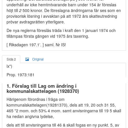
underhåll av icke hemtmtvarande barn under 154 är föreslas
höjt till
2
500 kronor. De föreslagna ändringarna får ses som en
provisorisk lösning i avvaktan på att 1972 års skatteutredning
prövar avdragsrätten ytterligare.
De nya reglerna föreslås träda i kraft den 1 januari 1974 och
tillämpas första gängen vid 1975 års taxering.
[ Riksdagen 197.1'. ] saml. Nr IS!
Sida 2
Original
lx")
Prop. 1973:181
1. Förslag till Lag om ändring i
kommunalskattelagen (1928370)
Härigenom förordnas i fråga om
kommunalskattelagen(19281370), dels att 19, 20 och 31 55,
465 "2 mom. och 53% 4 mom. samt anvisningarna till 19 5 skall
ha nedan angivna lydelse,
dels att till anvisningarna till 46 & skall fogas en ny punkt. 5, av