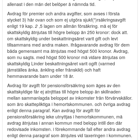
allenast i den män det belöper ä nämnda tid.
Avdrag för premier och andra avgifter, som avses i första
stycket 3) här ovan och som ej utgöra sjukf(")rsäkringsavgift
enligt 19 kap.
2
,5 lagen om allmän försäkring. mä ej för
skattskyldig ätnjutas till högre belopp än 250 kronor: dock att.
om skattskyldig under beskattningsäret varit gift och levt
tillsammans med andra maken. ifrågavarande avdrag för dem
båda gemensamt ma ätnjutas med högst 500 kronor. Avdrag,
som nu sagts. med högst 500 kronor mä vidare ätnjutas om
skattskyldig Linder beskattningsåret varit ogift (varmed
jämställes änka. änkling eller frånskild) och haft
hemmavarande barn under 18 är.
Avdrag för avgift för pensionsförsäkring som äges av den
skattskyldige får ej atnjtttas till högre belopp än skillnaden
mellan sammanlagda beloppet av inkomster från förvärvskällor.
som äro skattepliktiga i hemortskommunen. och övriga avdrag
enligt denna paragraf. Kan avdrag för avgift för
pensionsförsäkring ieke utnyttjas i hemortskommunen, mä
avdrag ätnjutas i annan kommun med belopp intill den där
redovisade inkomsten. i förekommande fall efter andra avdrag
enligt denna paragraf som ätnjutes vid taxeringen i kommunen.