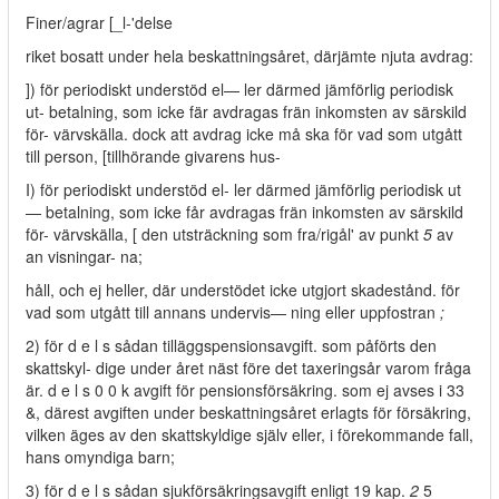
Finer/agrar [_l-'delse
riket bosatt under hela beskattningsåret, därjämte njuta avdrag:
]) för periodiskt understöd el— ler därmed jämförlig periodisk
ut- betalning, som icke fär avdragas frän inkomsten av särskild
för- värvskälla. dock att avdrag icke må ska för vad som utgått
till person, [tillhörande givarens hus-
I) för periodiskt understöd el- ler därmed jämförlig periodisk ut
— betalning, som icke får avdragas frän inkomsten av särskild
för- värvskälla, [ den utsträckning som fra/rigål' av punkt
5
av
an visningar- na;
håll, och ej heller, där understödet icke utgjort skadestånd. för
vad som utgått till annans undervis— ning eller uppfostran
;
2) för d e l s sådan tilläggspensionsavgift. som påförts den
skattskyl- dige under året näst före det taxeringsår varom fråga
är. d e l s 0 0 k avgift för pensionsförsäkring. som ej avses i 33
&, därest avgiften under beskattningsåret erlagts för försäkring,
vilken äges av den skattskyldige själv eller, i förekommande fall,
hans omyndiga barn;
3) för d e l s sådan sjukförsäkringsavgift enligt 19 kap.
2
5