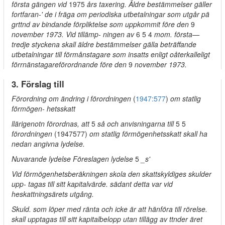
första gängen vid
1975
års taxering. Äldre bestämmelser gäller
fortfaran-' de i fräga om periodiska utbetalningar som utgår pä
grttnd av bindande förpliktelse som uppkommit före den
9
november 1973. Vid tillämp- ningen av
6 5 4
mom. första—
tredje styckena skall äldre bestämmelser gälla beträffande
utbetalningar till förmånstagare som insatts enligt oåterkalleligt
förrnänstagareförordnande före den
9
november 1973.
3. Förslag till
Förordning om ändring i förordningen
(
1947:577
)
om statlig
förmögen- hetsskatt
llärigenotn förordnas, att
5
så och anvisningarna till
5 5
förordningen
(1947577)
om statlig förmögenhetsskatt skall ha
nedan angivna lydelse.
Nuvarande lydelse Föreslagen lydelse
5
_s'
Vid förmögenhetsberäkningen skola den skattskyldiges skulder
upp- tagas till sitt kapitalvärde. sädant detta var vid
heskattningsärets utgång.
Skuld. som löper med ränta och icke är att hänföra till rörelse.
skall upptagas till sitt kapitalbelopp utan tillägg av ttnder äret