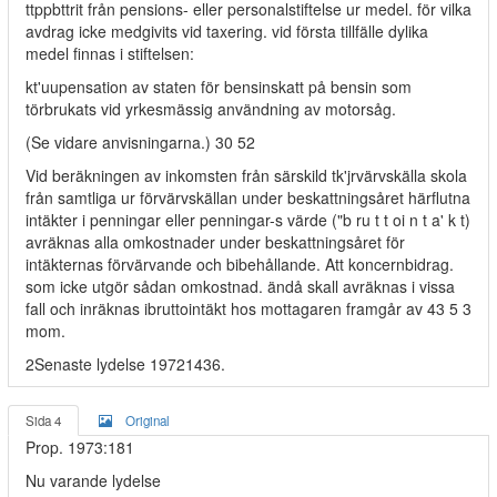
ttppbttrit från pensions- eller personalstiftelse ur medel. för vilka
avdrag icke medgivits vid taxering. vid första tillfälle dylika
medel finnas i stiftelsen:
kt'uupensation av staten för bensinskatt på bensin som
törbrukats vid yrkesmässig användning av motorsåg.
(Se vidare anvisningarna.) 30 52
Vid beräkningen av inkomsten från särskild tk'jrvärvskälla skola
från samtliga ur förvärvskällan under beskattningsåret härflutna
intäkter i penningar eller penningar-s värde ("b ru t t oi n t a' k t)
avräknas alla omkostnader under beskattningsåret för
intäkternas förvärvande och bibehållande. Att koncernbidrag.
som icke utgör sådan omkostnad. ändå skall avräknas i vissa
fall och inräknas ibruttointäkt hos mottagaren framgår av 43 5 3
mom.
2Senaste lydelse 19721436.
Sida 4
Original
Prop. 1973:181
Nu varande lydelse