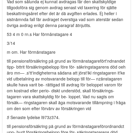
Vad som sålunda ej kunnat avdragas får den skattskyldige
tillgodoföra sig genom avdrag senast vid taxering för sjätte
beskattningsåret efter det är dä avgiften erlades. Ej heller i
sistnämnda fall fär avdraget överstiga vad som aterstär sedan
övriga avdrag enligt denna paragraf ätnjutits.
53 4 m 0 rn.s Har förmånstagare 4
3/14
m om. Har förmänstagare
till pensionsförsäkring på grund av förmänstagarefört'ndnandet
tipp- bttrit försäkringsbelopp före för- säkringstagarens död oeh
äro mn— .s'tt'indigheterna sådana att jörst'ikl ringstagaren it'ke
vid utbetalning av motsvarande belopp till för— nzänstagaren
skulle hava varit be- rättigad till avdrag för beloppet varom för
om kostnad eller perio- diskt understöd, skall försäkrings-
tagaren vara skattskyldig för be- loppet. Vad nu sagts om
försäk— ringstagaren skall äga motsvarande tillämpning i fråga
om den som efter förvärv av försäkringen vid
5
Senaste lydelse l973z374.
till pensionsförsäkring pä grund av förmänstagareförordnandct
upp- burit försäkringsbelopp före för- säkringstagarens död.