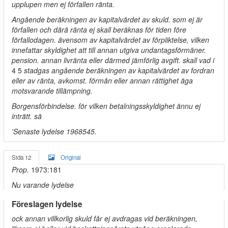
upplupen men ej förfallen ränta.
Angående beräkningen av kapitalvärdet av skuld. som ej är
förfallen och därä ränta ej skall beräknas för tiden före
förfallodagen. ävensom av kapitalvärdet av förpliktelse, vilken
innefattar skyldighet att till annan utgiva undantagsförmäner.
pension. annan livränta eller därmed jämförlig avgift. skall vad i
4 5
stadgas angående beräkningen av kapitalvärdet av fordran
eller av ränta, avkomst. förmån eller annan rättighet äga
motsvarande tillämpning.
Borgensförbindelse. för vilken betalningsskyldighet ännu ej
inträtt. sä
'Senaste lydelse 1968545.
Sida 12
Original
Prop.
1973:181
Nu varande lydelse
Föreslagen lydelse
ock annan villkorlig skuld får ej avdragas vid beräkningen,