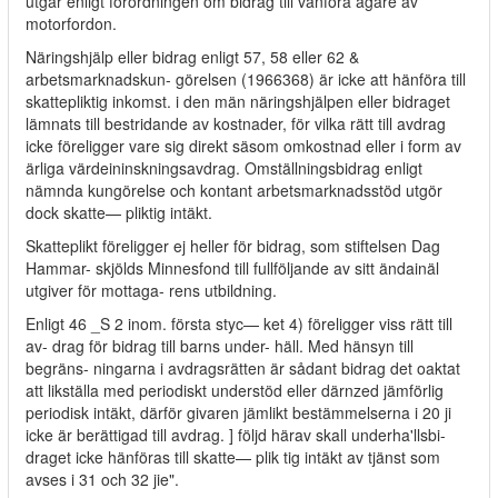
utgår enligt förordningen om bidrag till vanföra ägare av
motorfordon.
Näringshjälp eller bidrag enligt 57, 58 eller 62 &
arbetsmarknadskun- görelsen (1966368) är icke att hänföra till
skattepliktig inkomst. i den män näringshjälpen eller bidraget
lämnats till bestridande av kostnader, för vilka rätt till avdrag
icke föreligger vare sig direkt säsom omkostnad eller i form av
ärliga värdeininskningsavdrag. Omställningsbidrag enligt
nämnda kungörelse och kontant arbetsmarknadsstöd utgör
dock skatte— pliktig intäkt.
Skatteplikt föreligger ej heller för bidrag, som stiftelsen Dag
Hammar- skjölds Minnesfond till fullföljande av sitt ändainäl
utgiver för mottaga- rens utbildning.
Enligt 46 _S 2 inom. första styc— ket 4) föreligger viss rätt till
av- drag för bidrag till barns under- häll. Med hänsyn till
begräns- ningarna i avdragsrätten är sådant bidrag det oaktat
att likställa med periodiskt understöd eller därnzed jämförlig
periodisk intäkt, därför givaren jämlikt bestämmelserna i 20 ji
icke är berättigad till avdrag. ] följd härav skall underha'llsbi-
draget icke hänföras till skatte— plik tig intäkt av tjänst som
avses i 31 och 32 jie".