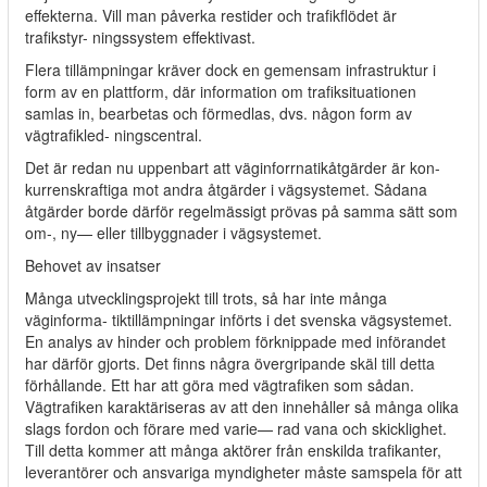
effekterna. Vill man påverka restider och trafikflödet är
trafikstyr- ningssystem effektivast.
Flera tillämpningar kräver dock en gemensam infrastruktur i
form av en plattform, där information om trafiksituationen
samlas in, bearbetas och förmedlas, dvs. någon form av
vägtrafikled- ningscentral.
Det är redan nu uppenbart att väginforrnatikåtgärder är kon-
kurrenskraftiga mot andra åtgärder i vägsystemet. Sådana
åtgärder borde därför regelmässigt prövas på samma sätt som
om-, ny— eller tillbyggnader i vägsystemet.
Behovet av insatser
Många utvecklingsprojekt till trots, så har inte många
väginforma- tiktillämpningar införts i det svenska vägsystemet.
En analys av hinder och problem förknippade med införandet
har därför gjorts. Det finns några övergripande skäl till detta
förhållande. Ett har att göra med vägtrafiken som sådan.
Vägtrafiken karaktäriseras av att den innehåller så många olika
slags fordon och förare med varie— rad vana och skicklighet.
Till detta kommer att många aktörer från enskilda trafikanter,
leverantörer och ansvariga myndigheter måste samspela för att