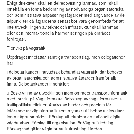
Enligt direktiven skall en delredovisning lämnas, som ”skall
innehålla en första bedömning av nödvändiga organisatoriska
och administrativa anpassningsåtgärder med angivande av de
tidpunk- ter då åtgärderna senast bör vara genomförda för att
inte utveck- lingen av teknik och infrastruktur skall hämmas
eller den interna- tionella harmoniseringen på området
fördröjas”.
T onvikt på vägtrafik
Uppdraget innefattar samtliga transportslag, men delegationen
har
i delbetänkandet i huvudsak behandlat vägtrafik, där behovet
av organisatoriska och administrativa åtgärder framför allt
finns. Delbetänkandet innehåller:
0 Beskrivning av utvecklingen inom området transportinformatik
med tonvikt på Väginformatik. Belysning av väginformatikens
trafikpolitiska effekter. Analys av hinder och problem för
införande av väginforrnatik som mynnar ut i behov av insatser
inom några områden. Förslag att etablera en nationell digital
vägdatabas. Förslag till organisation för Vägtrafikledning.
Förslag vad gäller väginformatikutrustning i fordon.