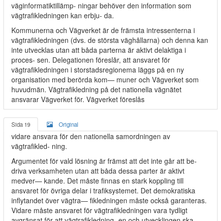
väginformatiktillämp- ningar behöver den information som
vägtrafikledningen kan erbju- da.
Kommunerna och Vägverket är de främsta intressenterna i
vägtrafikledningen (dvs. de största väghållarna) och denna kan
inte utvecklas utan att båda parterna är aktivt delaktiga i
proces- sen. Delegationen föreslår, att ansvaret för
vägtrafikledningen i storstadsregionema läggs på en ny
organisation med berörda kom— muner och Vägverket som
huvudmän. Vägtrafikledning på det nationella vägnätet
ansvarar Vägverket för. Vägverket föreslås
Sida 19
Original
vidare ansvara för den nationella samordningen av
vägtrafikled- ning.
Argumentet för vald lösning är främst att det inte går att be-
driva verksamheten utan att båda dessa parter är aktivt
medver— kande. Det måste finnas en stark koppling till
ansvaret för övriga delar i trafiksystemet. Det demokratiska
inflytandet över vägtra— fikledningen måste också garanteras.
Vidare måste ansvaret för vägtrafikledningen vara tydligt
avgränsat för att vägtrafikledning- en och utvecklingen ska