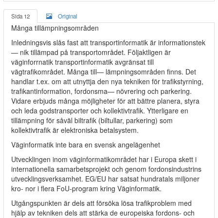
Sida 12
Original
Många tillämpningsområden
Inledningsvis slås fast att transportinformatik är informationstek
— nik tillämpad på transportområdet. Följaktligen är
väginforrnatik transportinformatik avgränsat till
vägtrafikområdet. Många till— lämpningsområden finns. Det
handlar t.ex. om att utnyttja den nya tekniken för trafikstyrning,
trafikantinformation, fordonsma— növrering och parkering.
Vidare erbjuds många möjligheter för att bättre planera, styra
och leda godstransporter och kollektivtrafik. Ytterligare en
tillämpning för såväl biltrafik (biltullar, parkering) som
kollektivtrafik är elektroniska betalsystem.
Väginformatik inte bara en svensk angelägenhet
Utvecklingen inom väginformatikområdet har i Europa skett i
internationella samarbetsprojekt och genom fordonsindustrins
utvecklingsverksamhet. EG/EU har satsat hundratals miljoner
kro- nor i flera FoU-program kring Väginformatik.
Utgångspunkten är dels att försöka lösa trafikproblem med
hjälp av tekniken dels att stärka de europeiska fordons- och