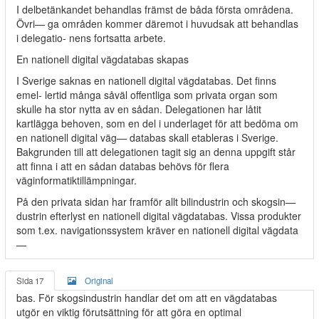
I delbetänkandet behandlas främst de båda första områdena.
Övri— ga områden kommer däremot i huvudsak att behandlas
i delegatio- nens fortsatta arbete.
En nationell digital vägdatabas skapas
I Sverige saknas en nationell digital vägdatabas. Det finns
emel- lertid många såväl offentliga som privata organ som
skulle ha stor nytta av en sådan. Delegationen har låtit
kartlägga behoven, som en del i underlaget för att bedöma om
en nationell digital väg— databas skall etableras i Sverige.
Bakgrunden till att delegationen tagit sig an denna uppgift står
att finna i att en sådan databas behövs för flera
väginformatiktillämpningar.
På den privata sidan har framför allt bilindustrin och skogsin—
dustrin efterlyst en nationell digital vägdatabas. Vissa produkter
som t.ex. navigationssystem kräver en nationell digital vägdata
—
Sida 17
Original
bas. För skogsindustrin handlar det om att en vägdatabas
utgör en viktig förutsättning för att göra en optimal