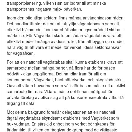
transportplanering, vilken i sin tur bidrar till att minska
transporternas negativa miljö- påverkan.
Inom den offentliga sektorn finns många användningsområden.
Det handlar till stor del om att utnyttja vägdatabasen som ett
effektivt hjälpmedel inom sarnhällsplaneringsområdet i vid be—
märkelse. För Vägverket skulle en sådan vägdatabas vara ett
effektivt medel i många av dess roller, från att bygga och under-
hålla väg till att vara ett medel för verket i dess sektorsansvar
för vägtrafiken.
För att en nationell vägdatabas skall kunna etableras krävs ett
samarbete mellan många parter, då flera har de för basen
nödvän- diga uppgifterna. Det handlar framför allt om
kommunerna, Vägverket, Lantmäteriverket och skogsindustrin.
Oavsett vilken huvudman som väljs för basen måste ett effektivt
samarbete fin- nas. Vidare måste det finnas möjlighet för
privata företag av olika slag att på konkurrensneutrala villkor få
tillgång till data.
Mot denna bakgrund föreslår delegationen att en nationell
digital vägdatabas skyndsamt etableras med Vägverket som
hu- vudman. En särskild enhet inom verket bör skapas för
ändamålet till vilken en rådgivande grupp med de viktigaste