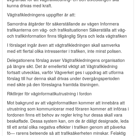
kunna drivas med kraft.
Vägtrafikledningens uppgifter är att:
Samordna åtgärder för säkerställande av vägen Informera
trafikanterna om väg- och trafiksituationen Säkerställa att väg-
och trafikinformation finns tillgänglig Styra och leda vägtrafiken
I förslaget ingår även att vägtrafikledningen skall samverka
med ett flertal olika intressenter i trafiken, inte minst polisen.
Delegationens förslag avser Vägtrafikledningens organisation
på längre sikt. Det är emellertid viktigt att Vägtrafikledning
fortsatt utvecklas, varför Vägverket ges i uppdrag att utforma
förslag till hur denna skall drivas under övergångsperioden
med sikte på den föreslagna framtida lösningen.
Riktlinjer för väginformatikutrustning i fordon
Mot bakgrund av att väginformatiken kommer att innebära att
utrustning som kommunicerar med föraren kommer att införas i
fordonen finns ett behov av regler kring hur dessa skall vara
beskaffade. Dessa system kan, om de är dåligt designade, leda
till ett antal olika negativa effekter i trafiken genom att påverka
fö— rarens beteende så att trafiksäkerheten minskar. Felaktig