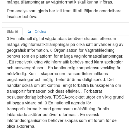
många tillämpningar av väginforrnatik skall kunna införas.
Den analys som gjorts har lett fram till att följande omedelbara
insatser behövs:
Sida 16
Original
0 En nationell digital vägdatabas behöver skapas, eftersom
många väginformatiktillämpningar på olika sätt använder sig av
geografisk information. 0 Organisation för Vägtrafikledning
behövs som en plattform för många väginformatiktillämpningar.
. Ett regelverk kring väginforrnatik behövs med klara spelregler
och ansvarsgränser. . En kontinuerlig kompetensutveckling är
nödvändig. Kun— skaperna om transportinformatikens
begränsningar och möjlig- heter är ännu dåligt spridd. Det
handlar också om att kontinu- erligt förbättra kunskaperna om
transportinforrnatiken och dess effekter. . Förbättrat
beslutsunderlag behövs. TOSCA-projektet utgör en viktig grund
att bygga vidare på. 0 En nationell agenda för
transportinformatik med gemensam målsättning för alla
inblandade aktörer behöver utformas. . En svensk
införandeorganisation behöver skapas som ett forum för de
olika aktörerna.