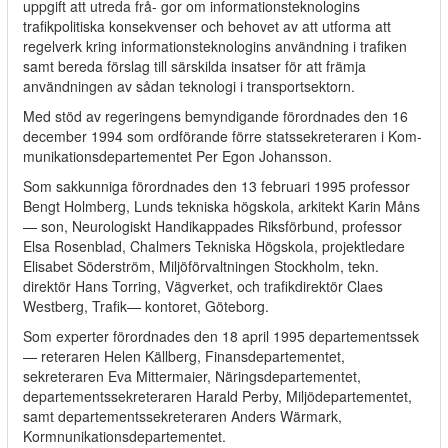
uppgift att utreda frå- gor om informationsteknologins
trafikpolitiska konsekvenser och behovet av att utforma att
regelverk kring informationsteknologins användning i trafiken
samt bereda förslag till särskilda insatser för att främja
användningen av sådan teknologi i transportsektorn.
Med stöd av regeringens bemyndigande förordnades den 16
december 1994 som ordförande förre statssekreteraren i Kom-
munikationsdepartementet Per Egon Johansson.
Som sakkunniga förordnades den 13 februari 1995 professor
Bengt Holmberg, Lunds tekniska högskola, arkitekt Karin Måns
— son, Neurologiskt Handikappades Riksförbund, professor
Elsa Rosenblad, Chalmers Tekniska Högskola, projektledare
Elisabet Söderström, Miljöförvaltningen Stockholm, tekn.
direktör Hans Torring, Vägverket, och trafikdirektör Claes
Westberg, Trafik— kontoret, Göteborg.
Som experter förordnades den 18 april 1995 departementssek
— reteraren Helen Källberg, Finansdepartementet,
sekreteraren Eva Mittermaier, Näringsdepartementet,
departementssekreteraren Harald Perby, Miljödepartementet,
samt departementssekreteraren Anders Wärmark,
Kormnunikationsdepartementet.