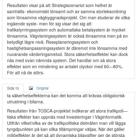
Resultaten visar på att Strategiscenariot som helhet är
samhälls- ekonomiskt lönsamt och av samma storleksordning
som lönsamma vägbyggnadsprojekt. Om man studerar de olika
ingående syste- men för sig visar det sig att
trafikstyrningssystem och automatiska betalsystem är mycket
lönsamma. Vägvisningssystem är också lönsamma men på en
betydligt lägre nivå. Reseplaneringssystem och
hastighetsanpassningssystem är däremot inte lönsamma med
nuvarande värderingsmetod. Stora säkerhetseffekter kan dock
nås med ovan nämnda system. Det handlar om så stora
effekter som en minskning av antalet olyckor med 60—80%.
För att nå de störs-
Sida 15
Original
ta säkerhetseffekterna kan det komma att krävas obligatorisk
utrustning i bilarna.
Resultaten från TOSCA-projektet indikerar att stora trafikpoli—
tiska effekter kan uppnås med investeringar i Väginformatik.
Utifrån vilket/vilka av de trafikpolitiska delmålen man vill lägga
tyngdpunkten på kan olika tillämpningar väljas. När det gäller
miljöeffekter är det så att dynamiska bilavgifter ger de största