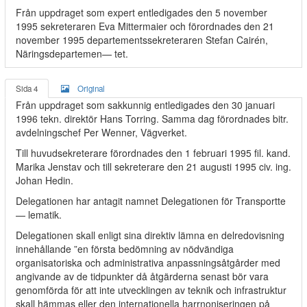
Från uppdraget som expert entledigades den 5 november
1995 sekreteraren Eva Mittermaier och förordnades den 21
november 1995 departementssekreteraren Stefan Cairén,
Näringsdepartemen— tet.
Sida 4
Original
Från uppdraget som sakkunnig entledigades den 30 januari
1996 tekn. direktör Hans Torring. Samma dag förordnades bitr.
avdelningschef Per Wenner, Vägverket.
Till huvudsekreterare förordnades den 1 februari 1995 fil. kand.
Marika Jenstav och till sekreterare den 21 augusti 1995 civ. ing.
Johan Hedin.
Delegationen har antagit namnet Delegationen för Transportte
— lematik.
Delegationen skall enligt sina direktiv lämna en delredovisning
innehållande ”en första bedömning av nödvändiga
organisatoriska och administrativa anpassningsåtgårder med
angivande av de tidpunkter då åtgärderna senast bör vara
genomförda för att inte utvecklingen av teknik och infrastruktur
skall hämmas eller den internationella harrnoniseringen på