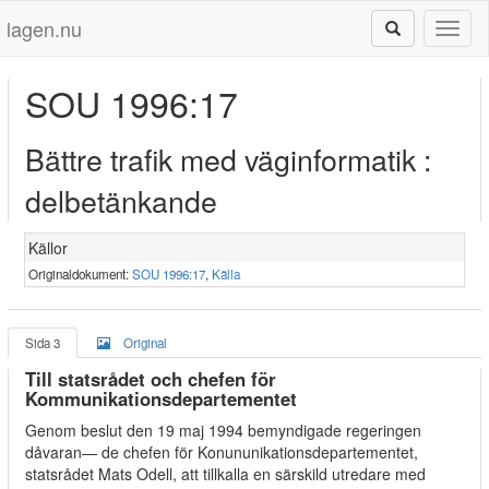
lagen.nu
Toggl
naviga
SOU 1996:17
Bättre trafik med väginformatik :
delbetänkande
Källor
Originaldokument:
SOU 1996:17
,
Källa
Sida 3
Original
Till statsrådet och chefen för
Kommunikationsdepartementet
Genom beslut den 19 maj 1994 bemyndigade regeringen
dåvaran— de chefen för Konununikationsdepartementet,
statsrådet Mats Odell, att tillkalla en särskild utredare med