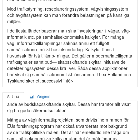
Med trafikstyrning, reseplaneringssystem, vägvisningssystem
och avgiftssystem kan man förändra belastningen på känsliga
miljöer.
I de flesta länder baserar man sina investeringar 1 vägar, väg-
informatik etc. på samhällsekonomiska kalkyler. För många
väg- inforrnatiktillämpningar saknas ännu ett fullgott
samhällsekono- miskt beslutsunderlag. Kalkyler finns i
huvudsak för två tillämp- ningar. Det gäller moderna/intelligenta
trafiksignaler samt bud— skapsskiftande skyltar inklusive de
detekteringssystem dessa krä- ver. Båda dessa applikationer
har visat sig samhällsekonomiskt lönsamma. I t.ex Holland och
Tyskland sker ett successivt inför-
Sida 14
Original
ande av budskapsskiftande skyltar. Dessa har framför allt visat
sig ha goda säkerhetseffekter.
Många av väginforrnatikprojekten, som drivits inom ramen för
EUs forskningsprograrn har också utvärderats mot bakgrund
av de trafikpolitiska målen. Det är här emellertid inte fråga om
sam- hällsekonomiska kalkyler utan det är mätningar av