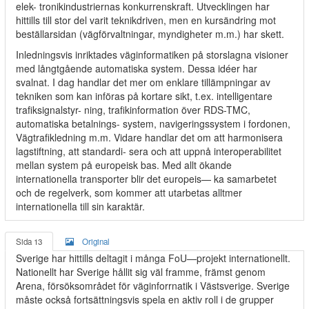
elek- tronikindustriernas konkurrenskraft. Utvecklingen har
hittills till stor del varit teknikdriven, men en kursändring mot
beställarsidan (vägförvaltningar, myndigheter m.m.) har skett.
Inledningsvis inriktades väginformatiken på storslagna visioner
med långtgående automatiska system. Dessa idéer har
svalnat. I dag handlar det mer om enklare tillämpningar av
tekniken som kan införas på kortare sikt, t.ex. intelligentare
trafiksignalstyr- ning, trafikinformation över RDS-TMC,
automatiska betalnings- system, navigeringssystem i fordonen,
Vägtrafikledning m.m. Vidare handlar det om att harmonisera
lagstiftning, att standardi- sera och att uppnå interoperabilitet
mellan system på europeisk bas. Med allt ökande
internationella transporter blir det europeis— ka samarbetet
och de regelverk, som kommer att utarbetas alltmer
internationella till sin karaktär.
Sida 13
Original
Sverige har hittills deltagit i många FoU—projekt internationellt.
Nationellt har Sverige hållit sig väl framme, främst genom
Arena, försöksområdet för väginforrnatik i Västsverige. Sverige
måste också fortsättningsvis spela en aktiv roll i de grupper