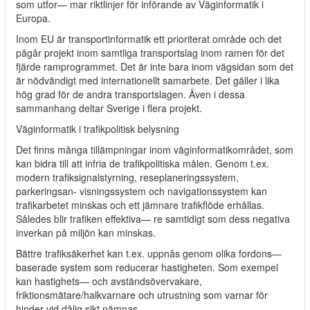
som utfor— mar riktlinjer för införande av Väginformatik i
Europa.
Inom EU är transportinformatik ett prioriterat område och det
pågår projekt inom samtliga transportslag inom ramen för det
fjärde ramprogrammet. Det är inte bara inom vägsidan som det
är nödvändigt med internationellt samarbete. Det gäller i lika
hög grad för de andra transportslagen. Även i dessa
sammanhang deltar Sverige i flera projekt.
Väginformatik i trafikpolitisk belysning
Det finns många tillämpningar inom väginformatikområdet, som
kan bidra till att infria de trafikpolitiska målen. Genom t.ex.
modern trafiksignalstyrning, reseplaneringssystem,
parkeringsan- visningssystem och navigationssystem kan
trafikarbetet minskas och ett jämnare trafikflöde erhållas.
Således blir trafiken effektiva— re samtidigt som dess negativa
inverkan på miljön kan minskas.
Bättre trafiksäkerhet kan t.ex. uppnås genom olika fordons—
baserade system som reducerar hastigheten. Som exempel
kan hastighets— och avständsövervakare,
friktionsmätare/halkvarnare och utrustning som varnar för
hinder vid dålig sikt nämnas.