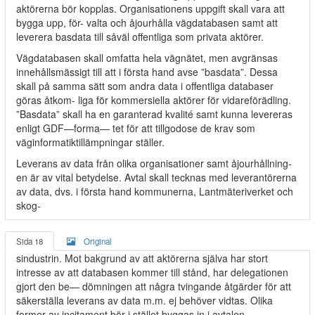
aktörerna bör kopplas. Organisationens uppgift skall vara att
bygga upp, för- valta och åjourhålla vägdatabasen samt att
leverera basdata till såväl offentliga som privata aktörer.
Vägdatabasen skall omfatta hela vägnätet, men avgränsas
innehållsmässigt till att i första hand avse ”basdata”. Dessa
skall på samma sätt som andra data i offentliga databaser
göras åtkom- liga för kommersiella aktörer för vidareförädling.
”Basdata” skall ha en garanterad kvalité samt kunna levereras
enligt GDF—forma— tet för att tillgodose de krav som
väginformatiktillämpningar ställer.
Leverans av data från olika organisationer samt åjourhållning-
en är av vital betydelse. Avtal skall tecknas med leverantörerna
av data, dvs. i första hand kommunerna, Lantmäteriverket och
skog-
Sida 18
Original
sindustrin. Mot bakgrund av att aktörerna själva har stort
intresse av att databasen kommer till stånd, har delegationen
gjort den be— dömningen att några tvingande åtgärder för att
säkerställa leverans av data m.m. ej behöver vidtas. Olika
former av incitament bör i stället byggas in i avtalen.