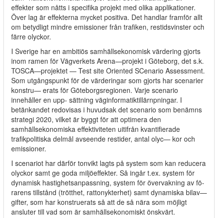
effekter som nåtts i specifika projekt med olika applikationer.
Över lag är effekterna mycket positiva. Det handlar framför allt
om betydligt mindre emissioner från trafiken, restidsvinster och
färre olyckor.
I Sverige har en ambitiös samhällsekonomisk värdering gjorts
inom ramen för Vägverkets Arena—projekt i Göteborg, det s.k.
TOSCA—projektet — Test site Oriented SCenario Assessment.
Som utgångspunkt för de värderingar som gjorts har scenarier
konstru— erats för Göteborgsregionen. Varje scenario
innehåller en upp- sättning väginformatiktillärnpningar. I
betänkandet redovisas i huvudsak det scenario som benämns
strategi 2020, vilket är byggt för att optimera den
samhällsekonomiska effektiviteten uitifrån kvantifierade
trafikpolitiska delmål avseende restider, antal olyc— kor och
emissioner.
I scenariot har därför tonvikt lagts på system som kan reducera
olyckor samt ge goda miljöeffekter. Så ingår t.ex. system för
dynamisk hastighetsanpassning, system för övervakning av fö-
rarens tillstånd (trötthet, rattonykterhet) samt dynamiska bilav—
gifter, som har konstruerats så att de så nära som möjligt
ansluter till vad som är samhällsekonomiskt önskvärt.