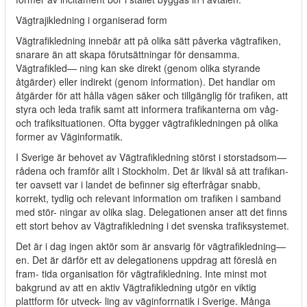
Vägtrajikledning i organiserad form
Vägtrafikledning innebär att på olika sätt påverka vägtrafiken,
snarare än att skapa förutsättningar för densamma.
Vägtrafikled— ning kan ske direkt (genom olika styrande
åtgärder) eller indirekt (genom information). Det handlar om
åtgärder för att hålla vägen säker och tillgänglig för trafiken, att
styra och leda trafik samt att informera trafikanterna om våg-
och trafiksituationen. Ofta bygger vägtrafikledningen på olika
former av Väginformatik.
I Sverige är behovet av Vägtrafikledning störst i storstadsom—
rådena och framför allt i Stockholm. Det är likväl så att trafikan-
ter oavsett var i landet de befinner sig efterfrågar snabb,
korrekt, tydlig och relevant information om trafiken i samband
med stör- ningar av olika slag. Delegationen anser att det finns
ett stort behov av Vägtrafikledning i det svenska trafiksystemet.
Det är i dag ingen aktör som är ansvarig för vägtrafikledning—
en. Det är därför ett av delegationens uppdrag att föreslå en
fram- tida organisation för vägtrafikledning. Inte minst mot
bakgrund av att en aktiv Vägtrafikledning utgör en viktig
plattform för utveck- ling av väginforrnatik i Sverige. Många