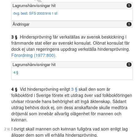
Lagrumshänvisningar hit
1
övg. best. SFS 2003:916 1 st
Ändringar
1
3 §
Hindersprövning får verkställas av svensk beskickning i
främmande stat eller av svenskt konsulat. Olönat konsulat får
dock ej utan regeringens uppdrag verkställa hindersprövning.
Förordning (1977:800).
Lagrumshänvisningar hit
1
4 §
4 §
Vid hindersprövning enligt
3 §
skall den som är
folkbokförd i Sverige förete ett utdrag över vad folkbokföringen
utvisar rörande hans behörighet att ingå äktenskap. Sådant
utdrag behövs dock ej, om dess anskaffande skulle medföra
dröjsmål som innebär allvarlig olägenhet för mannen och
kvinnan.
I övrigt skall mannen och kvinnan fullgöra vad som enligt lag
åligger dem som vill erhålla hindersprövning.