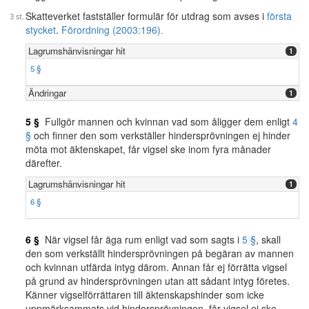
Skatteverket fastställer formulär för utdrag som avses i
första
stycket
.
Förordning (2003:196).
Lagrumshänvisningar hit
1
5 §
Ändringar
1
5 §
Fullgör mannen och kvinnan vad som åligger dem enligt
4
§
och finner den som verkställer hindersprövningen ej hinder
möta mot äktenskapet, får vigsel ske inom fyra månader
därefter.
Lagrumshänvisningar hit
1
6 §
6 §
När vigsel får äga rum enligt vad som sagts i
5 §
, skall
den som verkställt hindersprövningen på begäran av mannen
och kvinnan utfärda intyg därom. Annan får ej förrätta vigsel
på grund av hindersprövningen utan att sådant intyg företes.
Känner vigselförrättaren till äktenskapshinder som icke
uppmärksammats vid hindersprövningen, får vigsel ej ske.