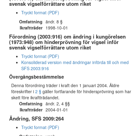
svensk vigselförrättare utom riket
Tryckt format (PDF)
Omfattning
ändr. 8 §
Ikraftträder
1998-10-01
Förordning (2003:916) om ändring i kungörelsen
(1973:948) om hinderprövning för vigsel inför
svensk vigselförrättare utom riket
Tryckt format (PDF)
Konsoliderad version med ändringar införda till och med
SFS 2003:916
Övergångsbestämmelse
Denna förordning träder i kraft den 1 januari 2004. Äldre
föreskrifter i
2 §
gäller fortfarande för hindersprövning som har
skett före ikraftträdandet.
Omfattning
ändr. 2, 4 §§
Ikraftträder
2004-01-01
Ändring, SFS 2009:264
Tryckt format (PDF)