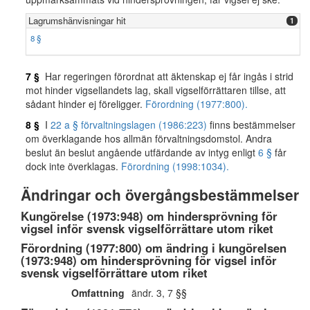
Lagrumshänvisningar hit
1
8 §
7 §
Har regeringen förordnat att äktenskap ej får ingås i strid
mot hinder vigsellandets lag, skall vigselförrättaren tillse, att
sådant hinder ej föreligger.
Förordning (1977:800).
8 §
I
22 a § förvaltningslagen (1986:223)
finns bestämmelser
om överklagande hos allmän förvaltningsdomstol. Andra
beslut än beslut angående utfärdande av intyg enligt
6 §
får
dock inte överklagas.
Förordning (1998:1034).
Ändringar och övergångsbestämmelser
Kungörelse (1973:948) om hindersprövning för
vigsel inför svensk vigselförrättare utom riket
Förordning (1977:800) om ändring i kungörelsen
(1973:948) om hindersprövning för vigsel inför
svensk vigselförrättare utom riket
Omfattning
ändr. 3, 7 §§