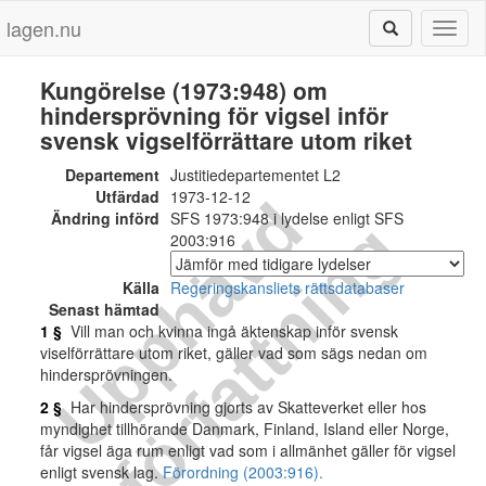
lagen.nu
Toggl
naviga
Kungörelse (1973:948) om
hindersprövning för vigsel inför
svensk vigselförrättare utom riket
Departement
Justitiedepartementet L2
Utfärdad
1973-12-12
U
p
p
h
ä
v
d
f
ö
r
f
a
t
t
n
i
n
Ändring införd
SFS 1973:948 i lydelse enligt SFS
g
2003:916
Källa
Regeringskansliets rättsdatabaser
Senast hämtad
1 §
Vill man och kvinna ingå äktenskap inför svensk
viselförrättare utom riket, gäller vad som sägs nedan om
hindersprövningen.
2 §
Har hindersprövning gjorts av Skatteverket eller hos
myndighet tillhörande Danmark, Finland, Island eller Norge,
får vigsel äga rum enligt vad som i allmänhet gäller för vigsel
enligt svensk lag.
Förordning (2003:916).