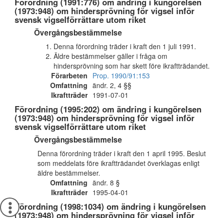
Förordning (1991:776) om ändring i kungörelsen
(1973:948) om hindersprövning för vigsel inför
svensk vigselförrättare utom riket
Övergångsbestämmelse
Denna förordning träder i kraft den 1 juli 1991.
Äldre bestämmelser gäller i fråga om
hindersprövning som har skett före ikraftträdandet.
Förarbeten
Prop. 1990/91:153
Omfattning
ändr. 2, 4 §§
Ikraftträder
1991-07-01
Förordning (1995:202) om ändring i kungörelsen
(1973:948) om hindersprövning för vigsel inför
svensk vigselförrättare utom riket
Övergångsbestämmelse
Denna förordning träder i kraft den 1 april 1995. Beslut
som meddelats före ikraftträdandet överklagas enligt
äldre bestämmelser.
Omfattning
ändr. 8 §
Ikraftträder
1995-04-01
Förordning (1998:1034) om ändring i kungörelsen
(1973:948) om hindersprövning för vigsel inför