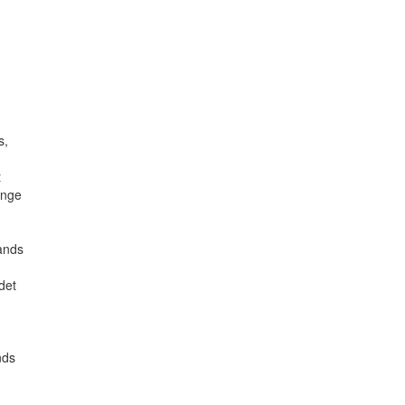
s,
t
inge
lands
det
nds