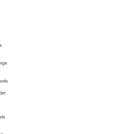
s,
t
inge
lands
det
nds