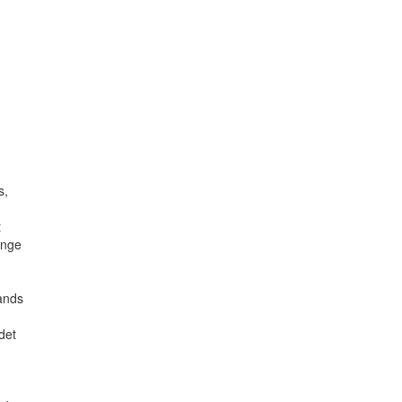
s,
t
inge
lands
det