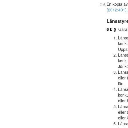
En kopia av
(2012:401).
Länsstyr
6 b §
Garant
Länss
konku
Uppsa
Länss
konku
Jönkö
Länss
eller
län,
Länss
konku
eller
Länss
eller
eller
Länss