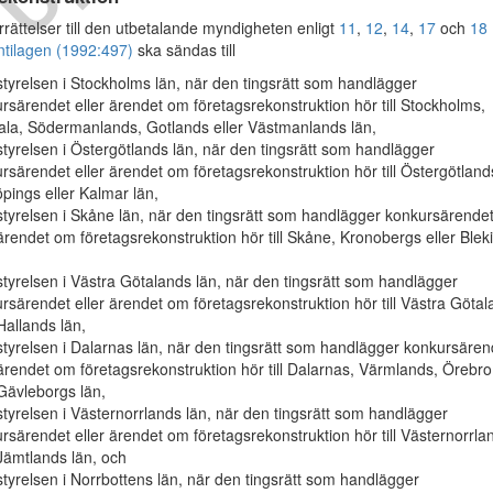
ättelser till den utbetalande myndigheten enligt
11
,
12
,
14
,
17
och
18
ntilagen (1992:497)
ska sändas till
tyrelsen i Stockholms län, när den tingsrätt som handlägger
rsärendet eller ärendet om företagsrekonstruktion hör till Stockholms,
la, Södermanlands, Gotlands eller Västmanlands län,
tyrelsen i Östergötlands län, när den tingsrätt som handlägger
rsärendet eller ärendet om företagsrekonstruktion hör till Östergötland
pings eller Kalmar län,
tyrelsen i Skåne län, när den tingsrätt som handlägger konkursärende
 ärendet om företagsrekonstruktion hör till Skåne, Kronobergs eller Blek
tyrelsen i Västra Götalands län, när den tingsrätt som handlägger
rsärendet eller ärendet om företagsrekonstruktion hör till Västra Göta
 Hallands län,
tyrelsen i Dalarnas län, när den tingsrätt som handlägger konkursären
 ärendet om företagsrekonstruktion hör till Dalarnas, Värmlands, Örebro
 Gävleborgs län,
tyrelsen i Västernorrlands län, när den tingsrätt som handlägger
rsärendet eller ärendet om företagsrekonstruktion hör till Västernorrla
 Jämtlands län, och
tyrelsen i Norrbottens län, när den tingsrätt som handlägger