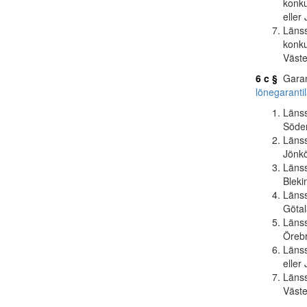
konku
eller
Länss
konku
Väste
6 c §
Garant
lönegaranti
Länss
Söder
Länss
Jönkö
Länss
Bleki
Länss
Götal
Länss
Örebr
Länss
eller
Länss
Väste