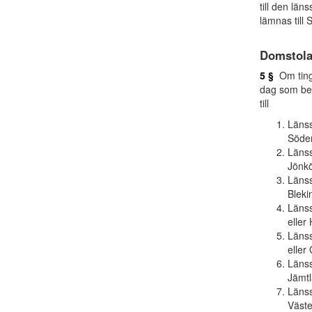
till den lä
lämnas till 
Domstola
5 §
Om tings
dag som bes
till
Länss
Söder
Länss
Jönkö
Länss
Bleki
Länss
eller
Länss
eller
Länss
Jämtl
Länss
Väste