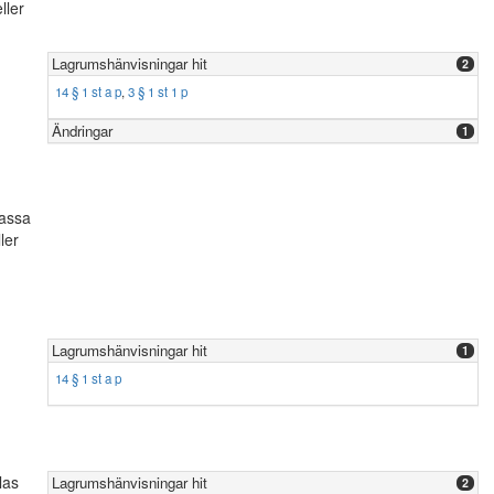
ller
Lagrumshänvisningar hit
2
14 § 1 st a p
,
3 § 1 st 1 p
Ändringar
1
kassa
ler
Lagrumshänvisningar hit
1
14 § 1 st a p
las
Lagrumshänvisningar hit
2