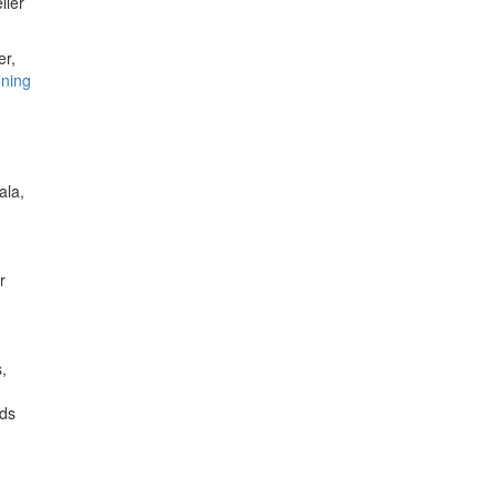
ller
er,
ning
ala,
r
,
nds