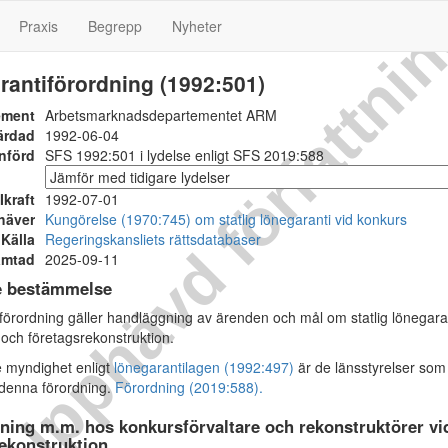
Upphävd författni
Praxis
Begrepp
Nyheter
antiförordning (1992:501)
ement
Arbetsmarknadsdepartementet ARM
ärdad
1992-06-04
nförd
SFS 1992:501 i lydelse enligt SFS 2019:588
Ikraft
1992-07-01
häver
Kungörelse (1970:745) om statlig lönegaranti vid konkurs
Källa
Regeringskansliets rättsdatabaser
ämtad
2025-09-11
e bestämmelse
rordning gäller handläggning av ärenden och mål om statlig lönegara
 och företagsrekonstruktion.
 myndighet enligt
lönegarantilagen (1992:497)
är de länsstyrelser som
denna förordning.
Förordning (2019:588).
ning m.m. hos konkursförvaltare och rekonstruktörer vi
ekonstruktion