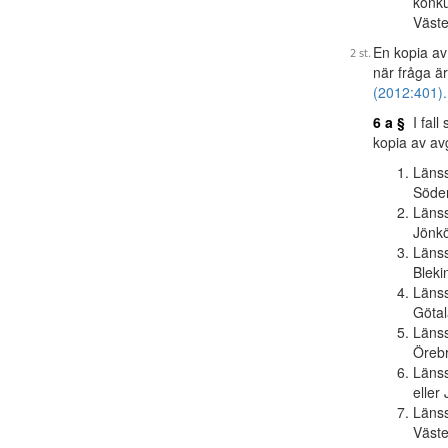
konku
Väste
En kopia av
när fråga ä
(2012:401).
6 a §
I fall
kopia av avg
Länss
Söder
Länss
Jönkö
Länss
Bleki
Länss
Götal
Länss
Örebr
Länss
eller
Länss
Väste