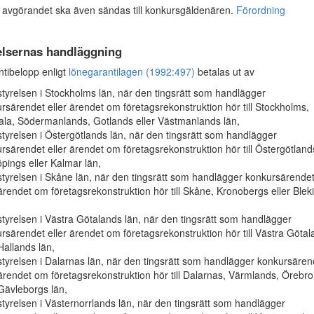
 avgörandet ska även sändas till konkursgäldenären.
Förordning
elsernas handläggning
ibelopp enligt
lönegarantilagen (1992:497)
betalas ut av
tyrelsen i Stockholms län, när den tingsrätt som handlägger
rsärendet eller ärendet om företagsrekonstruktion hör till Stockholms,
la, Södermanlands, Gotlands eller Västmanlands län,
tyrelsen i Östergötlands län, när den tingsrätt som handlägger
rsärendet eller ärendet om företagsrekonstruktion hör till Östergötland
pings eller Kalmar län,
tyrelsen i Skåne län, när den tingsrätt som handlägger konkursärende
 ärendet om företagsrekonstruktion hör till Skåne, Kronobergs eller Blek
tyrelsen i Västra Götalands län, när den tingsrätt som handlägger
rsärendet eller ärendet om företagsrekonstruktion hör till Västra Göta
 Hallands län,
tyrelsen i Dalarnas län, när den tingsrätt som handlägger konkursären
 ärendet om företagsrekonstruktion hör till Dalarnas, Värmlands, Örebro
 Gävleborgs län,
tyrelsen i Västernorrlands län, när den tingsrätt som handlägger