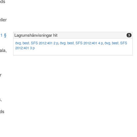
nds
ller
1 §
Lagrumshänvisningar hit
3
övg. best. SFS 2012:401 2 p
,
övg. best. SFS 2012:401 4 p
,
övg. best. SFS
2012:401 3 p
ala,
r
,
nds