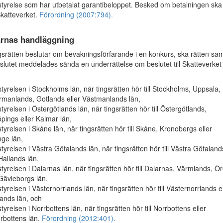
nsstyrelse som har utbetalat garantibeloppet. Besked om betalningen ska
Skatteverket.
Förordning (2007:794).
rnas handläggning
rätten beslutar om bevakningsförfarande i en konkurs, ska rätten s
lutet meddelades sända en underrättelse om beslutet till Skatteverket
tyrelsen i Stockholms län, när tingsrätten hör till Stockholms, Uppsala,
manlands, Gotlands eller Västmanlands län,
tyrelsen i Östergötlands län, när tingsrätten hör till Östergötlands,
pings eller Kalmar län,
tyrelsen i Skåne län, när tingsrätten hör till Skåne, Kronobergs eller
nge län,
tyrelsen i Västra Götalands län, när tingsrätten hör till Västra Götaland
 Hallands län,
tyrelsen i Dalarnas län, när tingsrätten hör till Dalarnas, Värmlands, Ö
 Gävleborgs län,
tyrelsen i Västernorrlands län, när tingsrätten hör till Västernorrlands el
ands län, och
tyrelsen i Norrbottens län, när tingsrätten hör till Norrbottens eller
rbottens län.
Förordning (2012:401).