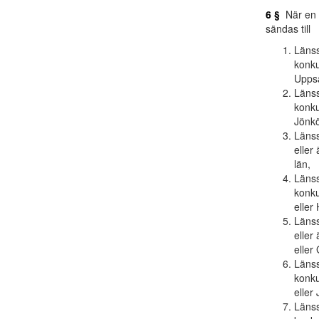
6 §
När en d
sändas till
Länss
konku
Uppsa
Länss
konku
Jönkö
Länss
eller
län,
Länss
konku
eller
Länss
eller
eller
Länss
konku
eller
Länss