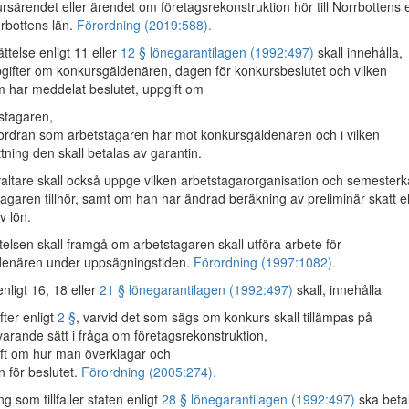
rsärendet eller ärendet om företagsrekonstruktion hör till Norrbottens e
rbottens län.
Förordning (2019:588).
telse enligt 11 eller
12 § lönegarantilagen (1992:497)
skall innehålla,
gifter om konkursgäldenären, dagen för konkursbeslutet och vilken
 har meddelat beslutet, uppgift om
stagaren,
ordran som arbetstagaren har mot konkursgäldenären och i vilken
tning den skall betalas av garantin.
altare skall också uppge vilken arbetstagarorganisation och semester
agaren tillhör, samt om han har ändrad beräkning av preliminär skatt el
v lön.
telsen skall framgå om arbetstagaren skall utföra arbete för
denären under uppsägningstiden.
Förordning (1997:1082).
nligt 16, 18 eller
21 § lönegarantilagen (1992:497)
skall, innehålla
fter enligt
2 §
, varvid det som sägs om konkurs skall tillämpas på
arande sätt i fråga om företagsrekonstruktion,
ft om hur man överklagar och
n för beslutet.
Förordning (2005:274).
 som tillfaller staten enligt
28 § lönegarantilagen (1992:497)
ska beta