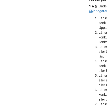
1 a §
Underr
§§
lönegara
Länss
konku
Uppsa
Länss
konku
Jönkö
Länss
eller
län,
Länss
konku
eller
Länss
eller
eller
Länss
konku
eller
Länss