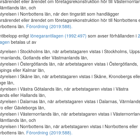
rsärendet eller ärendet om företagsrekonstruktion hör till Västernorrla
 Jämtlands län, och
tyrelsen i Norrbottens län, när den tingsrätt som handlägger
rsärendet eller ärendet om företagsrekonstruktion hör till Norrbottens e
rbottens län.
Förordning (2019:588).
ibelopp enligt
lönegarantilagen (1992:497)
som avser förhållanden i
2
lagen
betalas ut av
tyrelsen i Stockholms län, när arbetstagaren vistas i Stockholms, Upps
manlands, Gotlands eller Västmanlands län,
tyrelsen i Östergötlands län, när arbetstagaren vistas i Östergötlands,
pings eller Kalmar län,
tyrelsen i Skåne län, när arbetstagaren vistas i Skåne, Kronobergs elle
nge län,
tyrelsen i Västra Götalands län, när arbetstagaren vistas i Västra
ands eller Hallands län,
tyrelsen i Dalarnas län, när arbetstagaren vistas i Dalarnas, Värmlands
o eller Gävleborgs län,
tyrelsen i Västernorrlands län, när arbetstagaren vistas i Västernorrla
 Jämtlands län, och
tyrelsen i Norrbottens län, när arbetstagaren vistas i Norrbottens eller
rbottens län.
Förordning (2019:588).