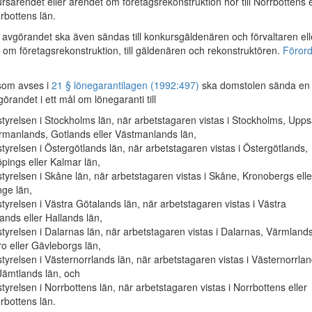
rsärendet eller ärendet om företagsrekonstruktion hör till Norrbottens e
rbottens län.
 avgörandet ska även sändas till konkursgäldenären och förvaltaren ell
r om företagsrekonstruktion, till gäldenären och rekonstruktören.
Förord
 som avses i
21 § lönegarantilagen (1992:497)
ska domstolen sända en
örandet i ett mål om lönegaranti till
tyrelsen i Stockholms län, när arbetstagaren vistas i Stockholms, Upps
manlands, Gotlands eller Västmanlands län,
tyrelsen i Östergötlands län, när arbetstagaren vistas i Östergötlands,
pings eller Kalmar län,
tyrelsen i Skåne län, när arbetstagaren vistas i Skåne, Kronobergs elle
nge län,
tyrelsen i Västra Götalands län, när arbetstagaren vistas i Västra
ands eller Hallands län,
tyrelsen i Dalarnas län, när arbetstagaren vistas i Dalarnas, Värmlands
o eller Gävleborgs län,
tyrelsen i Västernorrlands län, när arbetstagaren vistas i Västernorrla
 Jämtlands län, och
tyrelsen i Norrbottens län, när arbetstagaren vistas i Norrbottens eller
rbottens län.