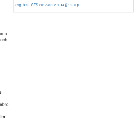
övg. best. SFS 2012:401 2 p
,
14 § 1 st a p
amma
 och
s
rebro
ler