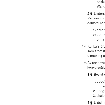
konku
Väste
2 §
Underrät
förutom upp
domstol som
arbet
den f
omfat
Konkursförv
som arbetst
utmätning a
Av underrät
konkursgäl
3 §
Beslut e
uppgi
motsv
uppgi
skäle
4 §
Utdelning