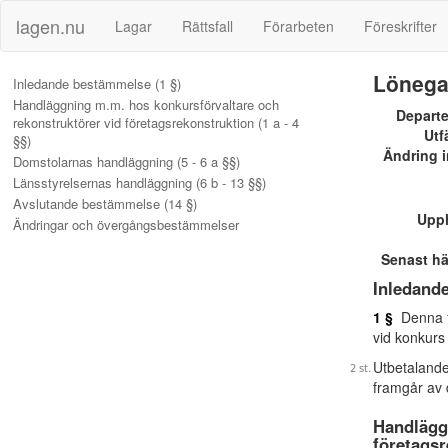
lagen.nu
Lagar
Rättsfall
Förarbeten
Föreskrifter
Lönegar
Inledande bestämmelse (1 §)
Handläggning m.m. hos konkursförvaltare och
Depart
rekonstruktörer vid företagsrekonstruktion (1 a - 4
Utf
§§)
Ändring i
Domstolarnas handläggning (5 - 6 a §§)
Länsstyrelsernas handläggning (6 b - 13 §§)
Avslutande bestämmelse (14 §)
Upp
Ändringar och övergångsbestämmelser
Senast h
Inledand
1 §
Denna fö
vid konkurs
Utbetalande
framgår av 
Handlägg
företagsr