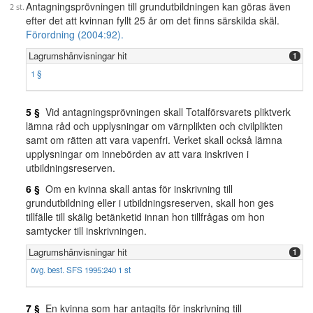
Antagningsprövningen till grundutbildningen kan göras även
efter det att kvinnan fyllt 25 år om det finns särskilda skäl.
Förordning (2004:92).
Lagrumshänvisningar hit
1
1 §
5 §
Vid antagningsprövningen skall Totalförsvarets pliktverk
lämna råd och upplysningar om värnplikten och civilplikten
samt om rätten att vara vapenfri. Verket skall också lämna
upplysningar om innebörden av att vara inskriven i
utbildningsreserven.
6 §
Om en kvinna skall antas för inskrivning till
grundutbildning eller i utbildningsreserven, skall hon ges
tillfälle till skälig betänketid innan hon tillfrågas om hon
samtycker till inskrivningen.
Lagrumshänvisningar hit
1
övg. best. SFS 1995:240 1 st
7 §
En kvinna som har antagits för inskrivning till