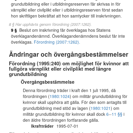
grundutbildning eller i utbildningsreserven får skrivas in för
värnplikt eller civilplikt eller i utbildningsreserven först sedan
hon skriftligen bekräftat att hon samtycker till inskrivningen.
8 § Har upphävts genom förordning (2007:1262).
9 §
Beslut om inskrivning får överklagas hos Statens
överklagandenämnd. Överklagandenämndens beslut får inte
överklagas.
Förordning (2007:1262).
Ändringar och övergångsbestämmelser
Förordning (1995:240) om möjlighet för kvinnor att
fullgöra värnplikt eller civilplikt med längre
grundutbildning
Övergångsbestämmelse
Denna förordning träder i kraft den 1 juli 1995, då
förordningen (
1980:1024
) om militär grundutbildning för
kvinnor skall upphöra att gälla. För den som antagits till
grundutbildning med stöd av lagen (
1980:1021
) om
militär grundutbildning för kvinnor skall dock
6
--
11 §§
i
den äldre förordningen fortfarande gälla.
Ikraftträder
1995-07-01