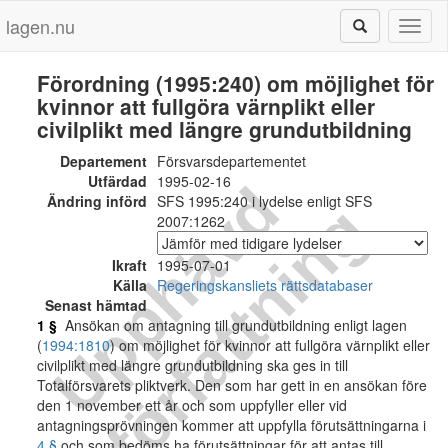
lagen.nu
Toggl
naviga
Förordning (1995:240) om möjlighet för
kvinnor att fullgöra värnplikt eller
civilplikt med längre grundutbildning
Departement
Försvarsdepartementet
Utfärdad
1995-02-16
U
p
p
h
ä
v
d
f
ö
r
f
a
t
t
n
i
n
Ändring införd
SFS 1995:240 i lydelse enligt SFS
g
2007:1262
Ikraft
1995-07-01
Källa
Regeringskansliets rättsdatabaser
Senast hämtad
1 §
Ansökan om antagning till grundutbildning enligt lagen
(
1994:1810
) om möjlighet för kvinnor att fullgöra värnplikt eller
civilplikt med längre grundutbildning ska ges in till
Totalförsvarets pliktverk. Den som har gett in en ansökan före
den 1 november ett år och som uppfyller eller vid
antagningsprövningen kommer att uppfylla förutsättningarna i
4 §
och som bedöms ha förutsättningar för att antas till