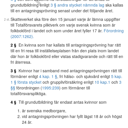
grundutbildning enligt
3 § andra stycket nämnda lag
ska kallas
till en antagningsprövning senast under det följande året.
Skatteverket ska före den 15 januari varje år lämna uppgifter
till Totalförsvarets pliktverk om varje svensk kvinna som är
folkbokförd i landet och som under året fyller 17 år.
Förordning
(2007:1262).
2 §
En kvinna som har kallats till antagningsprövning har rätt
till en fri resa till inställelseplatsen från den plats inom landet
där hon är folkbokförd eller vistas stadigvarande och rätt till en
fri återresa.
3 §
Kvinnor har i samband med antagningsprövningen rätt till
förmåner enligt
4 kap. 1 §
, fri hälso- och sjukvård enligt
5 kap.
1 § första stycket
och grupplivförsäkring enligt
10 kap.
1
och
3
§§
förordningen (
1995:239
) om förmåner till
totalförsvarspliktiga.
4 §
Till grundutbildning får endast antas kvinnor som
är svenska medborgare,
vid antagningsprövningen har fyllt lägst 18 år och högst
24 år.