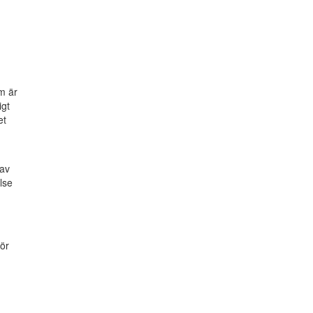
m är
igt
et
 av
lse
för