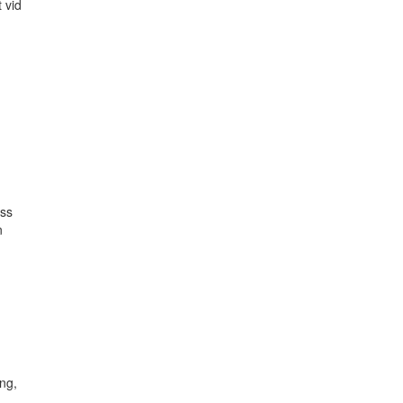
 vid
ess
n
ng,