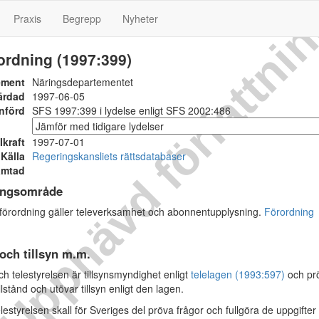
Upphävd författni
Praxis
Begrepp
Nyheter
ordning (1997:399)
ement
Näringsdepartementet
ärdad
1997-06-05
nförd
SFS 1997:399 i lydelse enligt SFS 2002:486
Ikraft
1997-07-01
Källa
Regeringskansliets rättsdatabaser
ämtad
ingsområde
rordning gäller televerksamhet och abonnentupplysning.
Förordning
 och tillsyn m.m.
h telestyrelsen är tillsynsmyndighet enligt
telelagen (1993:597)
och pr
llstånd och utövar tillsyn enligt den lagen.
lestyrelsen skall för Sveriges del pröva frågor och fullgöra de uppgifte