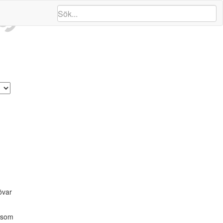
ng
övar
r som