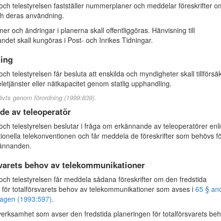
ch telestyrelsen fastställer nummerplaner och meddelar föreskrifter o
ch deras användning.
r och ändringar i planerna skall offentliggöras. Hänvisning till
andet skall kungöras i Post- och Inrikes Tidningar.
ing
ch telestyrelsen får besluta att enskilda och myndigheter skall tillförsä
l teletjänster eller nätkapacitet genom statlig upphandling.
ävts genom förordning (1999:839).
de av teleoperatör
ch telestyrelsen beslutar i fråga om erkännande av teleoperatörer enli
tionella telekonventionen och får meddela de föreskrifter som behövs f
ännanden.
svarets behov av telekommunikationer
ch telestyrelsen får meddela sådana föreskrifter om den fredstida
 för totalförsvarets behov av telekommunikationer som avses i
65 § an
elagen (1993:597)
.
tsverksamhet som avser den fredstida planeringen för totalförsvarets be