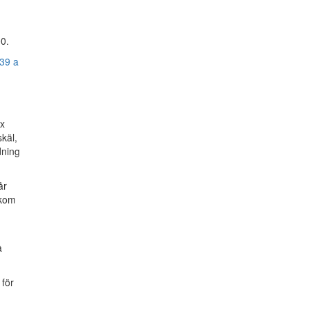
00.
39 a
ex
skäl,
dning
år
 kom
å
 för