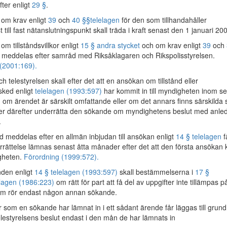
fter enligt
29 §
.
r om krav enligt
39
och
40 §§
telelagen
för den som tillhandahåller
st till fast nätanslutningspunkt skall träda i kraft senast den 1 januari 20
 om tillståndsvillkor enligt
15 § andra stycket
och om krav enligt
39
och
meddelas efter samråd med Riksåklagaren och Rikspolisstyrelsen.
(2001:169).
 telestyrelsen skall efter det att en ansökan om tillstånd eller
sked enligt
telelagen (1993:597)
har kommit in till myndigheten inom s
, om ärendet är särskilt omfattande eller om det annars finns särskilda 
r därefter underrätta den sökande om myndighetens beslut med anle
.
ånd meddelas efter en allmän inbjudan till ansökan enligt
14 § telelagen
f
rättelse lämnas senast åtta månader efter det att den första ansökan
igheten.
Förordning (1999:572).
den enligt
14 § telelagen (1993:597)
skall bestämmelserna i
17 §
slagen (1986:223)
om rätt för part att få del av uppgifter inte tillämpas p
om rör endast någon annan sökande.
 som en sökande har lämnat in i ett sådant ärende får läggas till grund
elestyrelsens beslut endast i den mån de har lämnats in