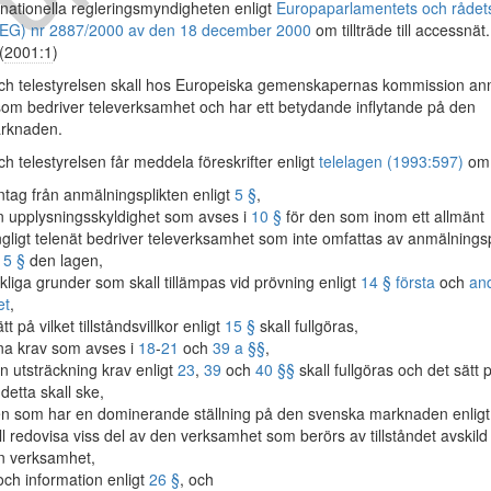
 nationella regleringsmyndigheten enligt
Europaparlamentets och rådet
 (EG) nr 2887/2000 av den 18 december 2000
om tillträde till accessnät.
(
2001:1
)
ch telestyrelsen skall hos Europeiska gemenskapernas kommission an
som bedriver televerksamhet och har ett betydande inflytande på den
rknaden.
h telestyrelsen får meddela föreskrifter enligt
telelagen (1993:597)
om
tag från anmälningsplikten enligt
5 §
,
 upplysningsskyldighet som avses i
10 §
för den som inom ett allmänt
ängligt telenät bedriver televerksamhet som inte omfattas av anmälningsp
t
5 §
den lagen,
kliga grunder som skall tillämpas vid prövning enligt
14 § första
och
an
et
,
tt på vilket tillståndsvillkor enligt
15 §
skall fullgöras,
a krav som avses i
18
-
21
och
39 a §§
,
ken utsträckning krav enligt
23
,
39
och
40 §§
skall fullgöras och det sätt 
 detta skall ske,
en som har en dominerande ställning på den svenska marknaden enlig
l redovisa viss del av den verksamhet som berörs av tillståndet avskild
n verksamhet,
och information enligt
26 §
, och