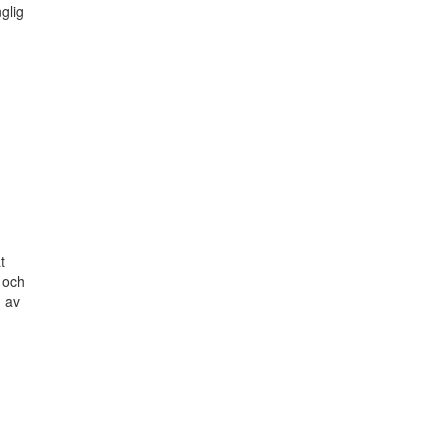
nglig
t
 och
 av