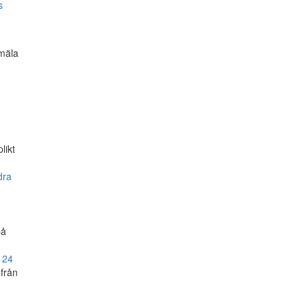
s
mäla
likt
dra
på
t
24
 från