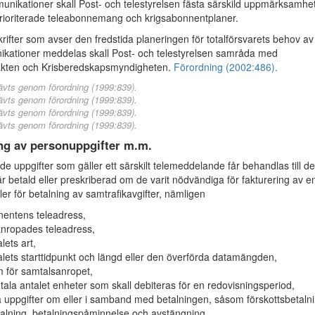
unikationer skall Post- och telestyrelsen fästa särskild uppmärksamhet
rioriterade teleabonnemang och krigsabonnentplaner.
krifter som avser den fredstida planeringen för totalförsvarets behov av
kationer meddelas skall Post- och telestyrelsen samråda med
kten och Krisberedskapsmyndigheten.
Förordning (2002:486).
ävts genom förordning (1999:839).
ävts genom förordning (1999:839).
ävts genom förordning (1999:839).
ävts genom förordning (1999:839).
ng av personuppgifter m.m.
e uppgifter som gäller ett särskilt telemeddelande får behandlas till d
är betald eller preskriberad om de varit nödvändiga för fakturering av e
er för betalning av samtrafikavgifter, nämligen
entens teleadress,
nropades teleadress,
lets art,
lets starttidpunkt och längd eller den överförda datamängden,
 för samtalsanropet,
otala antalet enheter som skall debiteras för en redovisningsperiod,
 uppgifter om eller i samband med betalningen, såsom förskottsbetalni
alning, betalningspåminnelse och avstängning,