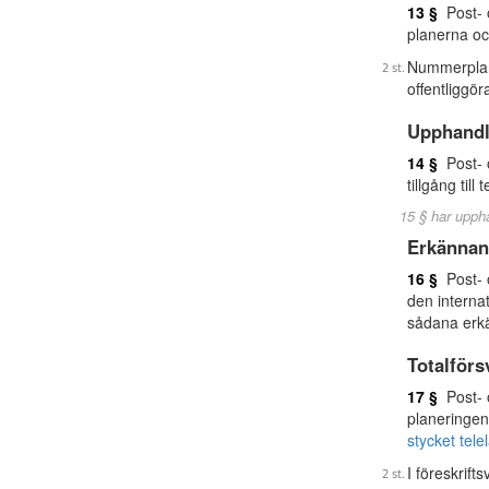
13 §
Post- o
planerna o
Nummerplane
offentliggör
Upphandl
14 §
Post- o
tillgång til
15 § har upph
Erkännan
16 §
Post- o
den interna
sådana erk
Totalför
17 §
Post- o
planeringen
stycket tel
I föreskrif