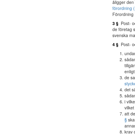
åligger den
förordning
Förordning 
3 §
Post- o
de företag 
svenska ma
4 §
Post- oc
undan
sådan
tillg
enlig
de sa
styck
det sä
sådan
i vil
vilket
att d
§
skal
anna
krav 