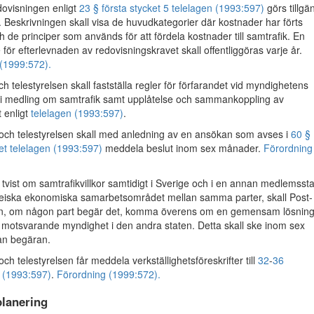
ovisningen enligt
23 § första stycket 5 telelagen (1993:597)
görs tillgä
 Beskrivningen skall visa de huvudkategorier där kostnader har förts
de principer som används för att fördela kostnader till samtrafik. En
för efterlevnaden av redovisningskravet skall offentliggöras varje år.
(1999:572).
h telestyrelsen skall fastställa regler för förfarandet vid myndighetens
i medling om samtrafik samt upplåtelse och sammankoppling av
t enligt
telelagen (1993:597)
.
ch telestyrelsen skall med anledning av en ansökan som avses i
60 §
et telelagen (1993:597)
meddela beslut inom sex månader.
Förordning
vist om samtrafikvillkor samtidigt i Sverige och i en annan medlemssta
eiska ekonomiska samarbetsområdet mellan samma parter, skall Post-
sen, om någon part begär det, komma överens om en gemensam lösning
 motsvarande myndighet i den andra staten. Detta skall ske inom sex
ån begäran.
ch telestyrelsen får meddela verkställighetsföreskrifter till
32
-
36
n (1993:597)
.
Förordning (1999:572).
lanering