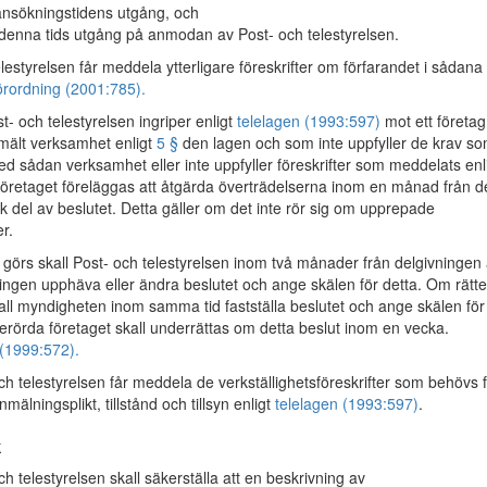
ansökningstidens utgång, och
 denna tids utgång på anmodan av Post- och telestyrelsen.
lestyrelsen får meddela ytterligare föreskrifter om förfarandet i sådana
rordning (2001:785).
- och telestyrelsen ingriper enligt
telelagen (1993:597)
mot ett företag
mält verksamhet enligt
5 §
den lagen och som inte uppfyller de krav so
d sådan verksamhet eller inte uppfyller föreskrifter som meddelats enl
 företaget föreläggas att åtgärda överträdelserna inom en månad från d
ck del av beslutet. Detta gäller om det inte rör sig om upprepade
r.
 görs skall Post- och telestyrelsen inom två månader från delgivningen
tingen upphäva eller ändra beslutet och ange skälen för detta. Om rätte
kall myndigheten inom samma tid fastställa beslutet och ange skälen för
berörda företaget skall underrättas om detta beslut inom en vecka.
(1999:572).
h telestyrelsen får meddela de verkställighetsföreskrifter som behövs 
mälningsplikt, tillstånd och tillsyn enligt
telelagen (1993:597)
.
k
h telestyrelsen skall säkerställa att en beskrivning av