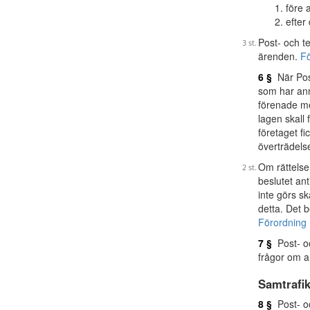
före 
efter
Post- och te
ärenden.
Fö
6 §
När Post
som har an
förenade me
lagen skall
företaget fi
överträdelse
Om rättelse
beslutet an
inte görs s
detta. Det 
Förordning 
7 §
Post- oc
frågor om an
Samtrafi
8 §
Post- oc