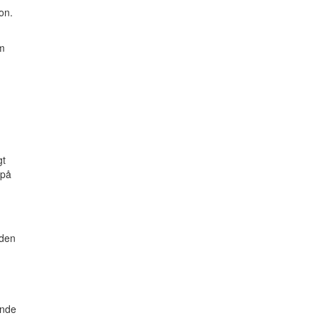
on.
om
gt
 på
 den
ande