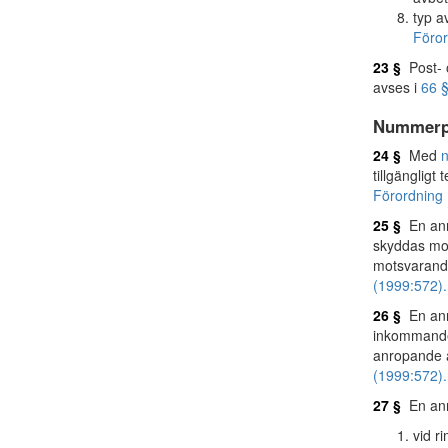
typ a
Föror
23 §
Post- o
avses i
66 §
Nummerpr
24 §
Med
tillgänglig
Förordning 
25 §
En anro
skyddas mot
motsvarande
(1999:572).
26 §
En anro
inkommande 
anropande 
(1999:572).
27 §
En anro
vid r