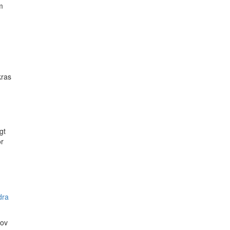
m
kras
gt
ör
dra
hov