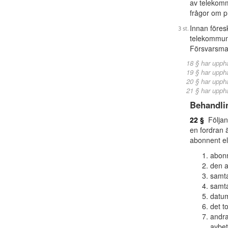
av telekomm
frågor om p
Innan föres
telekommuni
Försvarsma
18 § har upph
19 § har upph
20 § har upph
21 § har upph
Behandli
22 §
Följand
en fordran 
abonnent ell
abonn
den a
samta
samta
datum
det t
andra
avbet