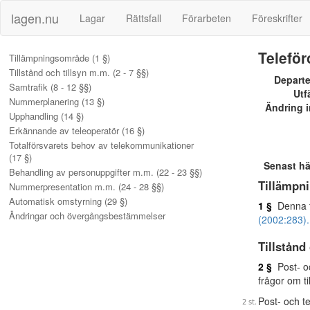
lagen.nu
Lagar
Rättsfall
Förarbeten
Föreskrifter
Teleför
Tillämpningsområde (1 §)
Tillstånd och tillsyn m.m. (2 - 7 §§)
Depart
Samtrafik (8 - 12 §§)
Utf
Nummerplanering (13 §)
Ändring i
Upphandling (14 §)
Erkännande av teleoperatör (16 §)
Totalförsvarets behov av telekommunikationer
(17 §)
Senast h
Behandling av personuppgifter m.m. (22 - 23 §§)
Tillämpn
Nummerpresentation m.m. (24 - 28 §§)
Automatisk omstyrning (29 §)
1 §
Denna fö
Ändringar och övergångsbestämmelser
(2002:283).
Tillstånd
2 §
Post- oc
frågor om ti
Post- och te