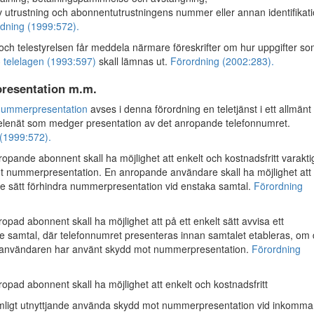
v utrustning och abonnentutrustningens nummer eller annan identifikati
dning (1999:572).
ch telestyrelsen får meddela närmare föreskrifter om hur uppgifter s
 telelagen (1993:597)
skall lämnas ut.
Förordning (2002:283).
esentation m.m.
nummerpresentation
avses i denna förordning en teletjänst i ett allmänt
t telenät som medger presentation av det anropande telefonnumret.
(1999:572).
pande abonnent skall ha möjlighet att enkelt och kostnadsfritt varakti
 nummerpresentation. En anropande användare skall ha möjlighet att
 sätt förhindra nummerpresentation vid enstaka samtal.
Förordning
pad abonnent skall ha möjlighet att på ett enkelt sätt avvisa ett
samtal, där telefonnumret presenteras innan samtalet etableras, om
användaren har använt skydd mot nummerpresentation.
Förordning
pad abonnent skall ha möjlighet att enkelt och kostnadsfritt
imligt utnyttjande använda skydd mot nummerpresentation vid inkomm