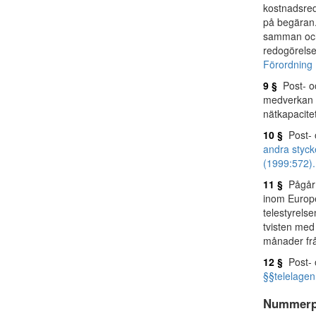
kostnadsred
på begäran.
samman och 
redogörelse 
Förordning 
9 §
Post- oc
medverkan 
nätkapacite
10 §
Post- o
andra styck
(1999:572).
11 §
Pågår t
inom Europ
telestyrel
tvisten med
månader fr
12 §
Post- o
§§
telelage
Nummerp