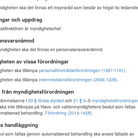
igheten ska det finnas ett insynsråd som består av högst tio ledamöte
ingar och uppdrag
ldirektören är myndighetschef.
ansvarsnämnd
ndigheten ska det finnas en personalansvarsnämnd.
gheten av vissa förordningar
heten ska tillämpa
personalföreträdarförordningen (1987:1101)
.
heten ska tillämpa
internrevisionsförordningen (2006:1228)
.
 från myndighetsförordningen
ämmelserna i
20 § första stycket
och
21 § 3
–5
myndighetsförordninge
ska inte tillämpas på Havs- och vattenmyndighetens beslut som fattas
matiserad behandling.
Förordning (2014:1428).
s handläggning
t som fattas genom automatiserad behandling ska anses fattade av