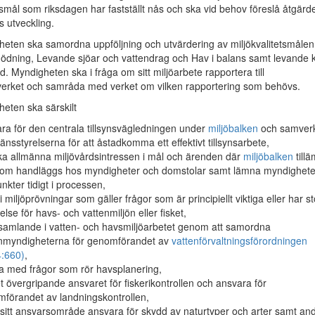
tsmål som riksdagen har fastställt nås och ska vid behov föreslå åtgärde
s utveckling.
ten ska samordna uppföljning och utvärdering av miljökvalitetsmålen
ödning, Levande sjöar och vattendrag och Hav i balans samt levande 
. Myndigheten ska i fråga om sitt miljöarbete rapportera till
erket och samråda med verket om vilken rapportering som behövs.
ten ska särskilt
ra för den centrala tillsynsvägledningen under
miljöbalken
och samver
änsstyrelserna för att åstadkomma ett effektivt tillsynsarbete,
a allmänna miljövårdsintressen i mål och ärenden där
miljöbalken
till
som handläggs hos myndigheter och domstolar samt lämna myndighet
nkter tidigt i processen,
 i miljöprövningar som gäller frågor som är principiellt viktiga eller har st
else för havs- och vattenmiljön eller fisket,
samlande i vatten- och havsmiljöarbetet genom att samordna
nmyndigheterna för genomförandet av
vattenförvaltningsförordningen
:660)
,
a med frågor som rör havsplanering,
t övergripande ansvaret för fiskerikontrollen och ansvara för
förandet av landningskontrollen,
sitt ansvarsområde ansvara för skydd av naturtyper och arter samt an