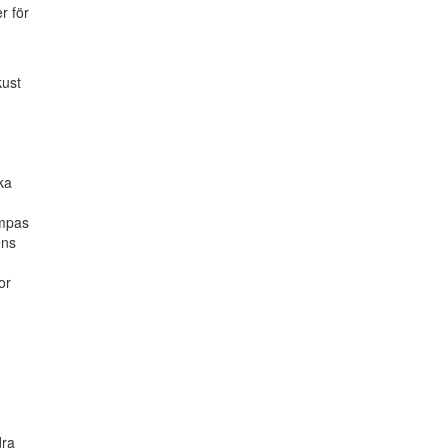
r för
kust
ka
ämpas
ens
or
dra