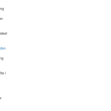
ing
av
isket
 den
ing
ta i
v