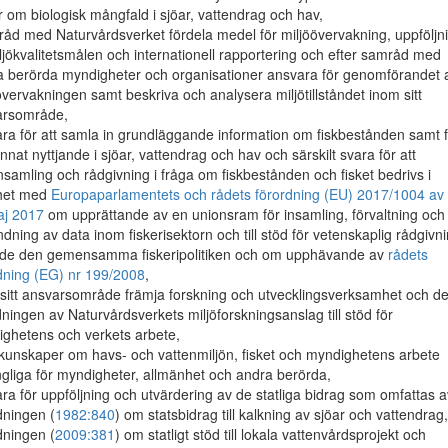
r om biologisk mångfald i sjöar, vattendrag och hav,
råd med Naturvårdsverket fördela medel för miljöövervakning, uppföljn
ljökvalitetsmålen och internationell rapportering och efter samråd med
a berörda myndigheter och organisationer ansvara för genomförandet 
övervakningen samt beskriva och analysera miljötillståndet inom sitt
arsområde,
ra för att samla in grundläggande information om fiskbestånden samt f
nnat nyttjande i sjöar, vattendrag och hav och särskilt svara för att
nsamling och rådgivning i fråga om fiskbestånden och fisket bedrivs i
ghet med
Europaparlamentets och rådets förordning (EU) 2017/1004 av
aj 2017
om upprättande av en unionsram för insamling, förvaltning och
dning av data inom fiskerisektorn och till stöd för vetenskaplig rådgivn
nde den gemensamma fiskeripolitiken och om upphävande av
rådets
dning (EG) nr 199/2008
,
sitt ansvarsområde främja forskning och utvecklingsverksamhet och del
ningen av Naturvårdsverkets miljöforskningsanslag till stöd för
ghetens och verkets arbete,
kunskaper om havs- och vattenmiljön, fisket och myndighetens arbete
ängliga för myndigheter, allmänhet och andra berörda,
ra för uppföljning och utvärdering av de statliga bidrag som omfattas a
dningen (
1982:840
) om statsbidrag till kalkning av sjöar och vattendrag,
dningen (
2009:381
) om statligt stöd till lokala vattenvårdsprojekt och