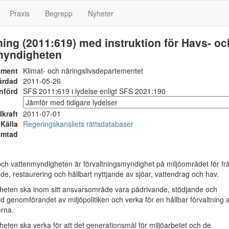
Praxis
Begrepp
Nyheter
ing (2011:619) med instruktion för Havs- oc
myndigheten
ement
Klimat- och näringslivsdepartementet
ärdad
2011-05-26
nförd
SFS 2011:619 i lydelse enligt SFS 2021:190
Ikraft
2011-07-01
Källa
Regeringskansliets rättsdatabaser
ämtad
h vattenmyndigheten är förvaltningsmyndighet på miljöområdet för fr
e, restaurering och hållbart nyttjande av sjöar, vattendrag och hav.
ten ska inom sitt ansvarsområde vara pådrivande, stödjande och
d genomförandet av miljöpolitiken och verka för en hållbar förvaltning 
erna.
ten ska verka för att det generationsmål för miljöarbetet och de