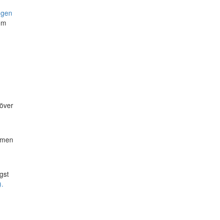
ngen
om
 över
ramen
gst
).