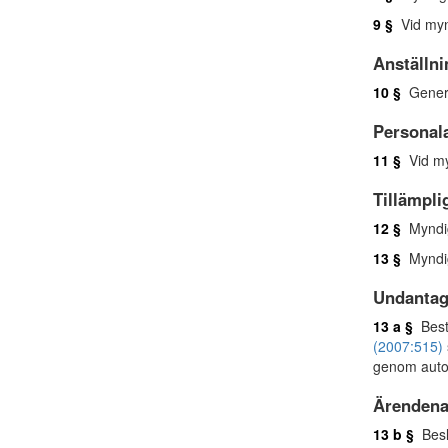
9 §
Vid mynd
Anställn
10 §
Genera
Personal
11 §
Vid my
Tillämpli
12 §
Myndig
13 §
Myndig
Undantag
13 a §
Best
(2007:515)
genom auto
Ärendena
13 b §
Beslu