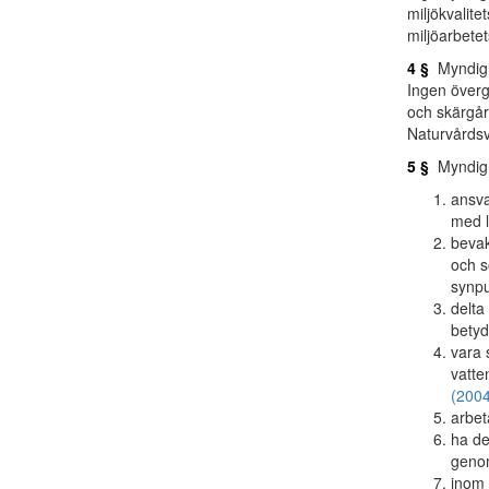
miljökvalite
miljöarbetet
4 §
Myndighe
Ingen överg
och skärgård
Naturvårdsv
5 §
Myndighe
ansva
med l
bevak
och 
synpu
delta
betyd
vara 
vatte
(2004
arbet
ha de
genom
inom 