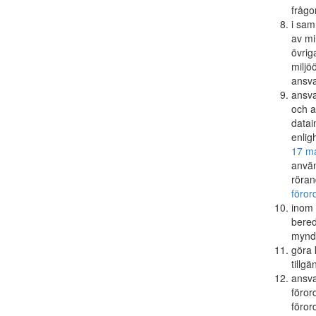
frågo
i sam
av mi
övrig
miljö
ansv
ansva
och a
datai
enli
17 m
använ
röra
föror
inom 
bered
myndi
göra 
tillg
ansva
föror
föror