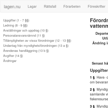
lagen.nu
Lagar
Rättsfall
Förarbeten
Föreskrifter
Förordn
Uppgifter (1 - 7 §§)
vatten
Ledning (8 - 9 §§)
Anställningar och uppdrag (10 §)
Depart
Personalansvarsnämnd (11 §)
Utf
Tillämpligheten av vissa förordningar (12 - 13 §§)
Ändring i
Undantag från myndighetsförordningen (13 a §)
Ärendenas handläggning (13 b §)
Avgifter (14 §)
Ändringar
Senast h
Uppgifter
1 §
Havs- oc
om bevarand
2 §
Myndighe
samlande vi
fiskeresurs
3 §
Myndighe