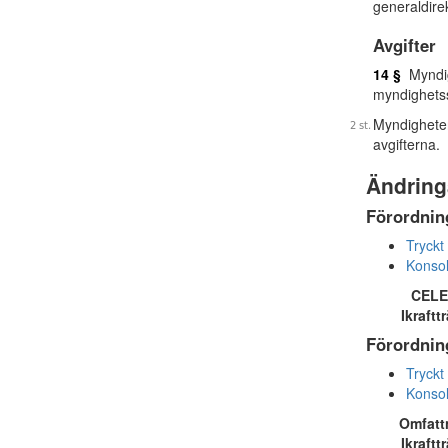
generaldire
Avgifter
14 §
Myndigh
myndighetss
Myndigheten
avgifterna.
Ändring
Förordnin
Tryckt
Konsol
CELE
Ikraftt
Förordnin
Tryckt
Konsol
Omfatt
Ikraftt