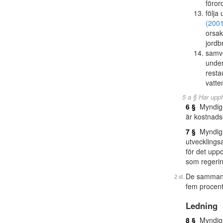
föror
följa
(2001
orsak
jordb
samve
under
resta
vatte
5 a § Har upp
6 §
Myndighe
är kostnads
7 §
Myndighe
utvecklings
för det upp
som regerin
De sammanla
fem procent
Ledning
8 §
Myndigh