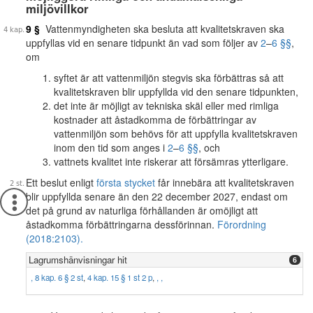
miljövillkor
9 §
Vattenmyndigheten ska besluta att kvalitetskraven ska
uppfyllas vid en senare tidpunkt än vad som följer av
2
–
6 §§
,
om
syftet är att vattenmiljön stegvis ska förbättras så att
kvalitetskraven blir uppfyllda vid den senare tidpunkten,
det inte är möjligt av tekniska skäl eller med rimliga
kostnader att åstadkomma de förbättringar av
vattenmiljön som behövs för att uppfylla kvalitetskraven
inom den tid som anges i
2
–
6 §§
, och
vattnets kvalitet inte riskerar att försämras ytterligare.
Ett beslut enligt
första stycket
får innebära att kvalitetskraven
blir uppfyllda senare än den 22 december 2027, endast om
det på grund av naturliga förhållanden är omöjligt att
åstadkomma förbättringarna dessförinnan.
Förordning
(2018:2103).
Lagrumshänvisningar hit
6
,
8 kap. 6 § 2 st
,
4 kap. 15 § 1 st 2 p
,
,
,