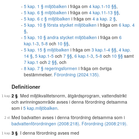
5 kap. 1 § miljöbalken
i fråga om
4 kap.
1
-
10 §§
,
5 kap. 6 § miljöbalken
i fråga om
4 kap.
11
-
13 §§
,
5 kap. 6 c § miljöbalken
i fråga om
4 a kap. 2 §
,
5 kap. 10 § första stycket miljöbalken
i fråga om
6 kap. 4
§
,
5 kap. 10 § andra stycket miljöbalken
i fråga om
6
kap.
1
-
3
,
5
-
8
och
10 §§
,
5 kap. 15 § miljöbalken
i fråga om
3 kap.
1
-
4 §§
,
4 kap.
14 §
,
5 kap.
1
-
5
och
7 §§
,
6 kap.
1
-
3
,
5
-
8
och
10 §§
samt
7 kap.
1
och
2 §§
, och
8 kap. 7 § regeringsformen
i fråga om övriga
bestämmelser.
Förordning (2024:135).
Definitioner
2 §
Med miljökvalitetsnorm, åtgärdsprogram, vattendistrikt
och avrinningsområde avses i denna förordning detsamma
som i
5 kap.
miljöbalken
.
Med badvatten avses i denna förordning detsamma som i
badvattenförordningen (2008:218)
.
Förordning (2008:219).
3 §
I denna förordning avses med