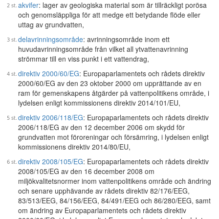
akvifer
: lager av geologiska material som är tillräckligt porösa
och genomsläppliga för att medge ett betydande flöde eller
uttag av grundvatten,
delavrinningsområde
: avrinningsområde inom ett
huvudavrinningsområde från vilket all ytvattenavrinning
strömmar till en viss punkt i ett vattendrag,
direktiv 2000/60/EG
: Europaparlamentets och rådets direktiv
2000/60/EG av den 23 oktober 2000 om upprättande av en
ram för gemenskapens åtgärder på vattenpolitikens område, i
lydelsen enligt kommissionens direktiv 2014/101/EU,
direktiv 2006/118/EG
: Europaparlamentets och rådets direktiv
2006/118/EG av den 12 december 2006 om skydd för
grundvatten mot föroreningar och försämring, i lydelsen enligt
kommissionens direktiv 2014/80/EU,
direktiv 2008/105/EG
: Europaparlamentets och rådets direktiv
2008/105/EG av den 16 december 2008 om
miljökvalitetsnormer inom vattenpolitikens område och ändring
och senare upphävande av rådets direktiv 82/176/EEG,
83/513/EEG, 84/156/EEG, 84/491/EEG och 86/280/EEG, samt
om ändring av Europaparlamentets och rådets direktiv