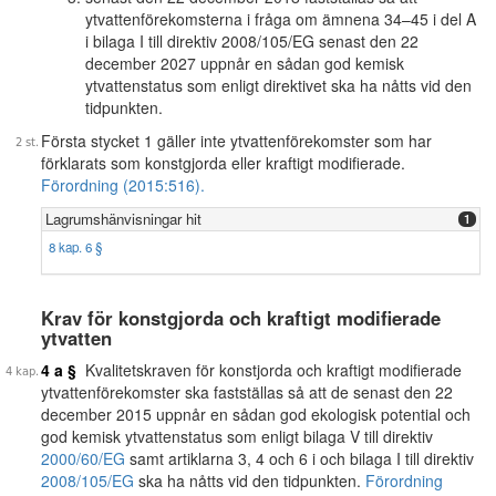
ytvattenförekomsterna i fråga om ämnena 34–45 i del A
i bilaga I till direktiv 2008/105/EG senast den 22
december 2027 uppnår en sådan god kemisk
ytvattenstatus som enligt direktivet ska ha nåtts vid den
tidpunkten.
Första stycket 1 gäller inte ytvattenförekomster som har
förklarats som konstgjorda eller kraftigt modifierade.
Förordning (2015:516).
Lagrumshänvisningar hit
1
8 kap. 6 §
Krav för konstgjorda och kraftigt modifierade
ytvatten
4 a §
Kvalitetskraven för konstjorda och kraftigt modifierade
ytvattenförekomster ska fastställas så att de senast den 22
december 2015 uppnår en sådan god ekologisk potential och
god kemisk ytvattenstatus som enligt bilaga V till direktiv
2000/60/EG
samt artiklarna 3, 4 och 6 i och bilaga I till direktiv
2008/105/EG
ska ha nåtts vid den tidpunkten.
Förordning