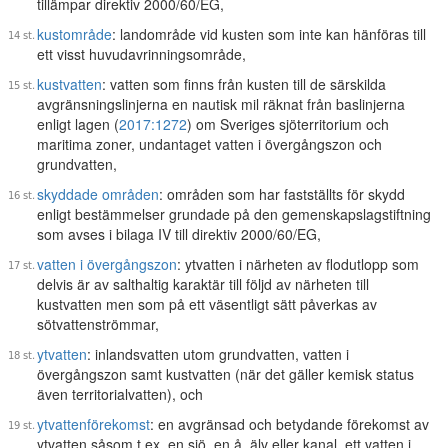
tillämpar direktiv 2000/60/EG,
kustområde
: landområde vid kusten som inte kan hänföras till
ett visst huvudavrinningsområde,
kustvatten
: vatten som finns från kusten till de särskilda
avgränsningslinjerna en nautisk mil räknat från baslinjerna
enligt lagen (
2017:1272
) om Sveriges sjöterritorium och
maritima zoner, undantaget vatten i övergångszon och
grundvatten,
skyddade områden
: områden som har fastställts för skydd
enligt bestämmelser grundade på den gemenskapslagstiftning
som avses i bilaga IV till direktiv 2000/60/EG,
vatten i övergångszon
: ytvatten i närheten av flodutlopp som
delvis är av salthaltig karaktär till följd av närheten till
kustvatten men som på ett väsentligt sätt påverkas av
sötvattenströmmar,
ytvatten
: inlandsvatten utom grundvatten, vatten i
övergångszon samt kustvatten (när det gäller kemisk status
även territorialvatten), och
ytvattenförekomst
: en avgränsad och betydande förekomst av
ytvatten såsom t.ex. en sjö, en å, älv eller kanal, ett vatten i