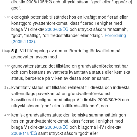
direktiv 2008/105/EG och uttryckt såsom "god" eller "uppnår ej
god",
ekologisk potential: tillståndet hos en kraftigt modifierad eller
konstgjord ytvattenförekomst, klassificerad i enlighet med
bilaga V i direktiv
2000/60/EG
och uttryckt såsom "maximal",
"god", "måttlig", "otillfredsställande" eller "dålig".
Förordning
(2009:1108).
5 §
Vid tillämpning av denna förordning för kvaliteten på
grundvatten avses med
grundvattenstatus: det tillstånd en grundvattenförekomst har
och som bestäms av vattnets kvantitativa status eller kemiska
status, beroende på vilken av dessa som är sämst,
kvantitativ status: ett tillstånd relaterat till direkta och indirekta
vattenuttags påverkan på en grundvattenförekomst,
klassificerat i enlighet med bilaga V i direktiv 2000/60/EG och
uttryckt såsom "god" eller "otillfredsställande", och
kemisk grundvattenstatus: den kemiska sammansättningen
hos en grundvattenförekomst, klassificerad i enlighet med
bilaga V i direktiv
2000/60/EG
och bilagorna I-IV i direktiv
2006/118/EG
samt uttryckt såsom "god" eller