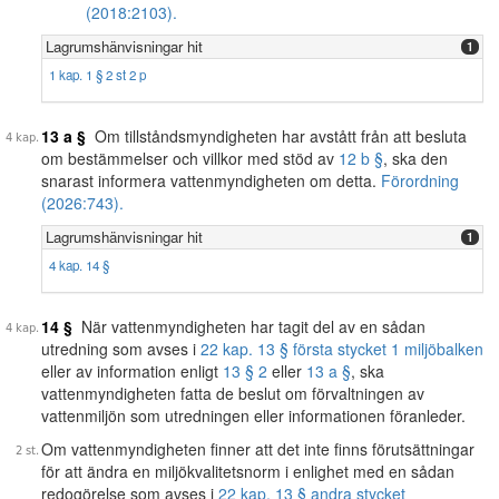
(2018:2103).
Lagrumshänvisningar hit
1
1 kap. 1 § 2 st 2 p
13 a §
Om tillståndsmyndigheten har avstått från att besluta
om bestämmelser och villkor med stöd av
12 b §
, ska den
snarast informera vattenmyndigheten om detta.
Förordning
(2026:743).
Lagrumshänvisningar hit
1
4 kap. 14 §
14 §
När vattenmyndigheten har tagit del av en sådan
utredning som avses i
22 kap. 13 § första stycket 1 miljöbalken
eller av information enligt
13 § 2
eller
13 a §
, ska
vattenmyndigheten fatta de beslut om förvaltningen av
vattenmiljön som utredningen eller informationen föranleder.
Om vattenmyndigheten finner att det inte finns förutsättningar
för att ändra en miljökvalitetsnorm i enlighet med en sådan
redogörelse som avses i
22 kap. 13 § andra stycket