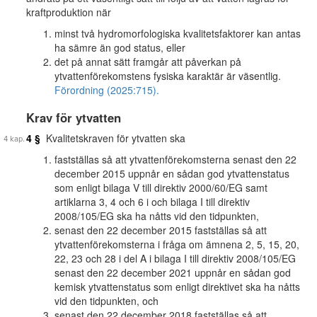
kraftproduktion när
minst två hydromorfologiska kvalitetsfaktorer kan antas
ha sämre än god status, eller
det på annat sätt framgår att påverkan på
ytvattenförekomstens fysiska karaktär är väsentlig.
Förordning (2025:715).
Krav för ytvatten
4 §
Kvalitetskraven för ytvatten ska
fastställas så att ytvattenförekomsterna senast den 22
december 2015 uppnår en sådan god ytvattenstatus
som enligt bilaga V till direktiv 2000/60/EG samt
artiklarna 3, 4 och 6 i och bilaga I till direktiv
2008/105/EG ska ha nåtts vid den tidpunkten,
senast den 22 december 2015 fastställas så att
ytvattenförekomsterna i fråga om ämnena 2, 5, 15, 20,
22, 23 och 28 i del A i bilaga I till direktiv 2008/105/EG
senast den 22 december 2021 uppnår en sådan god
kemisk ytvattenstatus som enligt direktivet ska ha nåtts
vid den tidpunkten, och
senast den 22 december 2018 fastställas så att