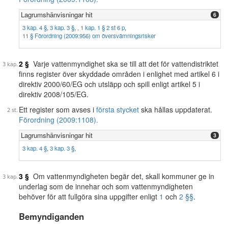
Lagrumshänvisningar hit
6
3 kap. 4 §
,
3 kap. 3 §
,
,
1 kap. 1 § 2 st 6 p
,
11 § Förordning (2009:956) om översvämningsrisker
2 §
Varje vattenmyndighet ska se till att det för vattendistriktet
finns register över skyddade områden i enlighet med artikel 6 i
direktiv 2000/60/EG och utsläpp och spill enligt artikel 5 i
direktiv 2008/105/EG.
Ett register som avses i
första stycket
ska hållas uppdaterat.
Förordning (2009:1108).
Lagrumshänvisningar hit
3
3 kap. 4 §
,
3 kap. 3 §
,
3 §
Om vattenmyndigheten begär det, skall kommuner ge in
underlag som de innehar och som vattenmyndigheten
behöver för att fullgöra sina uppgifter enligt
1
och
2 §§
.
Bemyndiganden