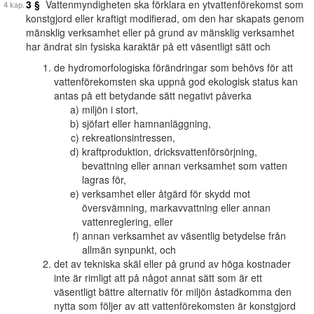
3 §
Vattenmyndigheten ska förklara en ytvattenförekomst som
konstgjord eller kraftigt modifierad, om den har skapats genom
mänsklig verksamhet eller på grund av mänsklig verksamhet
har ändrat sin fysiska karaktär på ett väsentligt sätt och
de hydromorfologiska förändringar som behövs för att
vattenförekomsten ska uppnå god ekologisk status kan
antas på ett betydande sätt negativt påverka
miljön i stort,
sjöfart eller hamnanläggning,
rekreationsintressen,
kraftproduktion, dricksvattenförsörjning,
bevattning eller annan verksamhet som vatten
lagras för,
verksamhet eller åtgärd för skydd mot
översvämning, markavvattning eller annan
vattenreglering, eller
annan verksamhet av väsentlig betydelse från
allmän synpunkt, och
det av tekniska skäl eller på grund av höga kostnader
inte är rimligt att på något annat sätt som är ett
väsentligt bättre alternativ för miljön åstadkomma den
nytta som följer av att vattenförekomsten är konstgjord