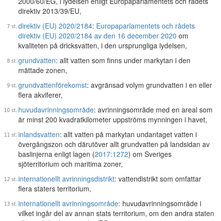
2000/60/EG, i lydelsen enligt Europaparlamentets och rådets
direktiv 2013/39/EU,
direktiv (EU) 2020/2184
:
Europaparlamentets och rådets
direktiv (EU) 2020/2184 av den 16 december 2020
om
kvaliteten på dricksvatten, i den ursprungliga lydelsen,
grundvatten
: allt vatten som finns under markytan i den
mättade zonen,
grundvattenförekomst
: avgränsad volym grundvatten i en eller
flera akviferer,
huvudavrinningsområde
: avrinningsområde med en areal som
är minst 200 kvadratkilometer uppströms mynningen i havet,
inlandsvatten
: allt vatten på markytan undantaget vatten i
övergångszon och därutöver allt grundvatten på landsidan av
baslinjerna enligt lagen (
2017:1272
) om Sveriges
sjöterritorium och maritima zoner,
internationellt avrinningsdistrikt
: vattendistrikt som omfattar
flera staters territorium,
internationellt avrinningsområde
: huvudavrinningsområde i
vilket ingår del av annan stats territorium, om den andra staten