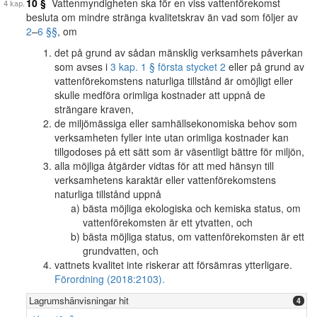
10 §
Vattenmyndigheten ska för en viss vattenförekomst
besluta om mindre stränga kvalitetskrav än vad som följer av
2
–
6 §§
, om
det på grund av sådan mänsklig verksamhets påverkan
som avses i
3 kap. 1 § första stycket 2
eller på grund av
vattenförekomstens naturliga tillstånd är omöjligt eller
skulle medföra orimliga kostnader att uppnå de
strängare kraven,
de miljömässiga eller samhällsekonomiska behov som
verksamheten fyller inte utan orimliga kostnader kan
tillgodoses på ett sätt som är väsentligt bättre för miljön,
alla möjliga åtgärder vidtas för att med hänsyn till
verksamhetens karaktär eller vattenförekomstens
naturliga tillstånd uppnå
bästa möjliga ekologiska och kemiska status, om
vattenförekomsten är ett ytvatten, och
bästa möjliga status, om vattenförekomsten är ett
grundvatten, och
vattnets kvalitet inte riskerar att försämras ytterligare.
Förordning (2018:2103).
Lagrumshänvisningar hit
4