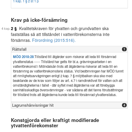
1 kap. 1 § 2 st 1 p
Krav på icke-försämring
2 §
Kvalitetskraven för ytvatten och grundvatten ska
fastställas så att tillståndet i vattenförekomsterna inte
försämras.
Förordning (2015:516).
Rättsfall
1
MÖD 2018:28
:
Tillstånd till åtgärder som riskerar att leda till försämrad
ytvattenstatus ----- Tillstånd har getts för bl.a. grävningsarbeten i en
vattenförekomst i Mölndalsån trots att åtgärderna riskerar att leda till en
försämring av vattenförekomstens status. Vid bedömningen har MÖD funnit
att rimlighetsavvägningen enligt 2 kap. 7 § miljöbalken ska ske med
beaktande av de krav som följer av art. 4.7 i ramdirektivet för vatten och att
omständigheterna i fallet - där syftet med åtgärderna var att förebygga
samhällsskadliga översvämningar - var sådana att det fanns förutsättningar
för tillstånd trots att åtgärderna kunde leda till försämrad ytvattenstatus.
Lagrumshänvisningar hit
4
Konstgjorda eller kraftigt modifierade
ytvattenförekomster