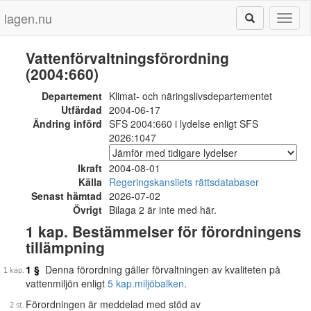
lagen.nu
Toggl
naviga
Vattenförvaltningsförordning
(2004:660)
Departement
Klimat- och näringslivsdepartementet
Utfärdad
2004-06-17
Ändring införd
SFS 2004:660 i lydelse enligt SFS
2026:1047
Ikraft
2004-08-01
Källa
Regeringskansliets rättsdatabaser
Senast hämtad
2026-07-02
Övrigt
Bilaga 2 är inte med här.
1 kap. Bestämmelser för förordningens
tillämpning
1 §
Denna förordning gäller förvaltningen av kvaliteten på
vattenmiljön enligt
5 kap.
miljöbalken
.
Förordningen är meddelad med stöd av