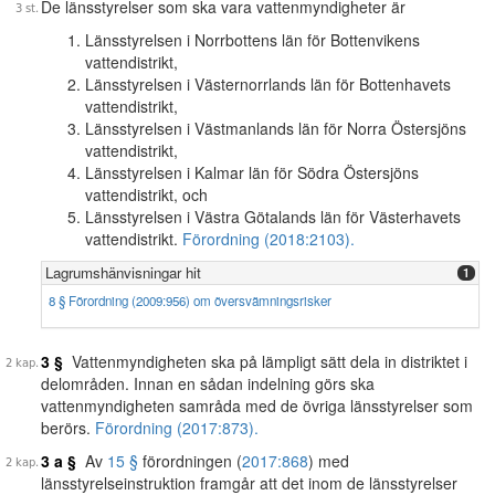
De länsstyrelser som ska vara vattenmyndigheter är
Länsstyrelsen i Norrbottens län för Bottenvikens
vattendistrikt,
Länsstyrelsen i Västernorrlands län för Bottenhavets
vattendistrikt,
Länsstyrelsen i Västmanlands län för Norra Östersjöns
vattendistrikt,
Länsstyrelsen i Kalmar län för Södra Östersjöns
vattendistrikt, och
Länsstyrelsen i Västra Götalands län för Västerhavets
vattendistrikt.
Förordning (2018:2103).
Lagrumshänvisningar hit
1
8 § Förordning (2009:956) om översvämningsrisker
3 §
Vattenmyndigheten ska på lämpligt sätt dela in distriktet i
delområden. Innan en sådan indelning görs ska
vattenmyndigheten samråda med de övriga länsstyrelser som
berörs.
Förordning (2017:873).
3 a §
Av
15 §
förordningen (
2017:868
) med
länsstyrelseinstruktion framgår att det inom de länsstyrelser