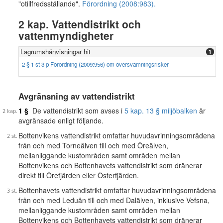
"otillfredsställande".
Förordning (2008:983).
2 kap. Vattendistrikt och
vattenmyndigheter
Lagrumshänvisningar hit
1
2 § 1 st 3 p Förordning (2009:956) om översvämningsrisker
Avgränsning av vattendistrikt
1 §
De vattendistrikt som avses i
5 kap. 13 § miljöbalken
är
avgränsade enligt följande.
Bottenvikens vattendistrikt omfattar huvudavrinningsområdena
från och med Torneälven till och med Öreälven,
mellanliggande kustområden samt områden mellan
Bottenvikens och Bottenhavets vattendistrikt som dränerar
direkt till Örefjärden eller Österfjärden.
Bottenhavets vattendistrikt omfattar huvudavrinningsområdena
från och med Leduån till och med Dalälven, inklusive Vefsna,
mellanliggande kustområden samt områden mellan
Bottenvikens och Bottenhavets vattendistrikt som dränerar