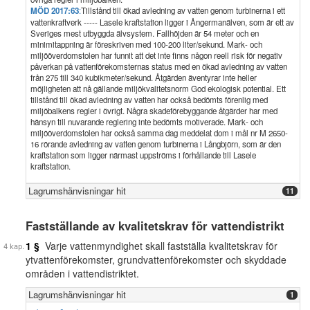
MÖD 2017:63
:
Tillstånd till ökad avledning av vatten genom turbinerna i ett
vattenkraftverk ----- Lasele kraftstation ligger i Ångermanälven, som är ett av
Sveriges mest utbyggda älvsystem. Fallhöjden är 54 meter och en
minimitappning är föreskriven med 100-200 liter/sekund. Mark- och
miljööverdomstolen har funnit att det inte finns någon reell risk för negativ
påverkan på vattenförekomsternas status med en ökad avledning av vatten
från 275 till 340 kubikmeter/sekund. Åtgärden äventyrar inte heller
möjligheten att nå gällande miljökvalitetsnorm God ekologisk potential. Ett
tillstånd till ökad avledning av vatten har också bedömts förenlig med
miljöbalkens regler i övrigt. Några skadeförebyggande åtgärder har med
hänsyn till nuvarande reglering inte bedömts motiverade. Mark- och
miljööverdomstolen har också samma dag meddelat dom i mål nr M 2650-
16 rörande avledning av vatten genom turbinerna i Långbjörn, som är den
kraftstation som ligger närmast uppströms i förhållande till Lasele
kraftstation.
Lagrumshänvisningar hit
11
Fastställande av kvalitetskrav för vattendistrikt
1 §
Varje vattenmyndighet skall fastställa kvalitetskrav för
ytvattenförekomster, grundvattenförekomster och skyddade
områden i vattendistriktet.
Lagrumshänvisningar hit
1