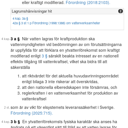
eller kraftigt modifierad.
Förordning (2018:2103).
Lagrumshänvisningar hit
2
4 kap. 3a §
42a § 3 st 1 p Förordning (1998:1388) om vattenverksamheter
3 a §
När vatten lagras för kraftproduktion ska
vattenmyndigheten vid bedömningen av om förutsättningarna
är uppfyllda för att förklara en ytvattenförekomst som kraftigt
modifierad enligt
3 §
särskilt beakta intresset av en nationell
effektiv tillgång till vattenkraftsel, vilket ska bidra till att
säkerställa
att riktvärdet för det aktuella huvudavrinningsområdet
enligt bilaga 3 inte riskerar att överskridas,
att den nationella elberedskapen inte försämras, och
reglerkraften i en vattenverksamhet för produktion av
vattenkraftsel
som är av vikt för elsystemets leveranssäkerhet i Sverige.
Förordning (2025:715).
3 b §
En ytvattenförekomsts fysiska karaktär ska anses ha
ändrats på ett väsentligt sätt till följd av att vatten lagras för