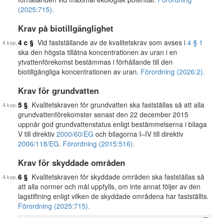
(2025:715).
Krav på biotillgänglighet
4 c §
Vid fastställande av de kvalitetskrav som avses i
4 § 1
ska den högsta tillåtna koncentrationen av uran i en
ytvattenförekomst bestämmas i förhållande till den
biotillgängliga koncentrationen av uran.
Förordning (2026:2).
Krav för grundvatten
5 §
Kvalitetskraven för grundvatten ska fastställas så att alla
grundvattenförekomster senast den 22 december 2015
uppnår god grundvattenstatus enligt bestämmelserna i bilaga
V till direktiv
2000/60/EG
och bilagorna I–IV till direktiv
2006/118/EG
.
Förordning (2015:516).
Krav för skyddade områden
6 §
Kvalitetskraven för skyddade områden ska fastställas så
att alla normer och mål uppfylls, om inte annat följer av den
lagstiftning enligt vilken de skyddade områdena har fastställts.
Förordning (2025:715).