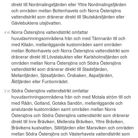
direkt till Nordmalingsfjärden eller Yttre Nordmalingsfjärden
och områden mellan Bottenhavets och Norra Östersjöns
vattendistrikt som dränerar direkt till Skutskärsfjärden eller
Gävlebuktens utsjövatten.
Norra Östersjöns vattendistrikt omfattar
huvudavrinningsområdena från och med Tämnarån till och
med Kilaån, mellanliggande kustområden samt områden
mellan Bottenhavets och Norra Östersjöns vattendistrikt som
dränerar direkt till Lövstabukten eller Karlsholmsfjärden och
områden mellan Norra Östersjöns och Södra Östersjöns
vattendistrikt som dränerar direkt till Stadsfjärden,
Mellanfjärden, Sjösafjärden, Örsbaken, Aspafjärden,
Ålöfjärden eller Furöområdet.
Södra Östersjöns vattendistrikt omfattar
huvudavrinningsområdena från och med Motala ström till och
med Råån, Gotland, Gotska Sandön, mellanliggande och
anslutande kustområden samt områden mellan Norra
Östersjöns och Södra Östersjöns vattendistrikt som dränerar
direkt till Inre Bråviken, Mellersta Bråviken, Yttre Bråviken,
Bråvikens kustvatten, Sillöfjärden eller Marsviken och områden
mellan Södra Östersjöns och Västerhavets vattendistrikt som