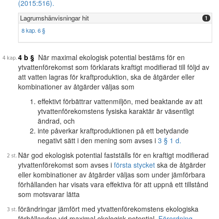
(2015:516).
Lagrumshänvisningar hit
1
8 kap. 6 §
4 b §
När maximal ekologisk potential bestäms för en
ytvattenförekomst som förklarats kraftigt modifierad till följd av
att vatten lagras för kraftproduktion, ska de åtgärder eller
kombinationer av åtgärder väljas som
effektivt förbättrar vattenmiljön, med beaktande av att
ytvattenförekomstens fysiska karaktär är väsentligt
ändrad, och
inte påverkar kraftproduktionen på ett betydande
negativt sätt i den mening som avses i
3 § 1 d.
När god ekologisk potential fastställs för en kraftigt modifierad
ytvattenförekomst som avses i
första stycket
ska de åtgärder
eller kombinationer av åtgärder väljas som under jämförbara
förhållanden har visats vara effektiva för att uppnå ett tillstånd
som motsvarar lätta
förändringar jämfört med ytvattenförekomstens ekologiska
förhållanden vid maximal ekologisk potential.
Förordning