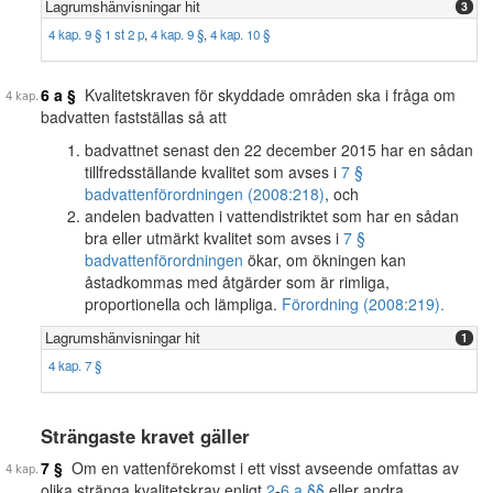
Lagrumshänvisningar hit
3
4 kap. 9 § 1 st 2 p
,
4 kap. 9 §
,
4 kap. 10 §
6 a §
Kvalitetskraven för skyddade områden ska i fråga om
badvatten fastställas så att
badvattnet senast den 22 december 2015 har en sådan
tillfredsställande kvalitet som avses i
7 §
badvattenförordningen (2008:218)
, och
andelen badvatten i vattendistriktet som har en sådan
bra eller utmärkt kvalitet som avses i
7 §
badvattenförordningen
ökar, om ökningen kan
åstadkommas med åtgärder som är rimliga,
proportionella och lämpliga.
Förordning (2008:219).
Lagrumshänvisningar hit
1
4 kap. 7 §
Strängaste kravet gäller
7 §
Om en vattenförekomst i ett visst avseende omfattas av
olika stränga kvalitetskrav enligt
2
-
6 a §§
eller andra