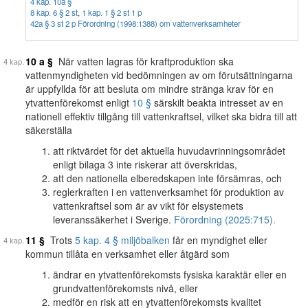
4 kap. 10a §
8 kap. 6 § 2 st
,
1 kap. 1 § 2 st 1 p
42a § 3 st 2 p Förordning (1998:1388) om vattenverksamheter
10 a §
När vatten lagras för kraftproduktion ska
vattenmyndigheten vid bedömningen av om förutsättningarna
är uppfyllda för att besluta om mindre stränga krav för en
ytvattenförekomst enligt
10 §
särskilt beakta intresset av en
nationell effektiv tillgång till vattenkraftsel, vilket ska bidra till att
säkerställa
att riktvärdet för det aktuella huvudavrinningsområdet
enligt bilaga 3 inte riskerar att överskridas,
att den nationella elberedskapen inte försämras, och
reglerkraften i en vattenverksamhet för produktion av
vattenkraftsel som är av vikt för elsystemets
leveranssäkerhet i Sverige.
Förordning (2025:715).
11 §
Trots
5 kap. 4 § miljöbalken
får en myndighet eller
kommun tillåta en verksamhet eller åtgärd som
ändrar en ytvattenförekomsts fysiska karaktär eller en
grundvattenförekomsts nivå, eller
medför en risk att en ytvattenförekomsts kvalitet