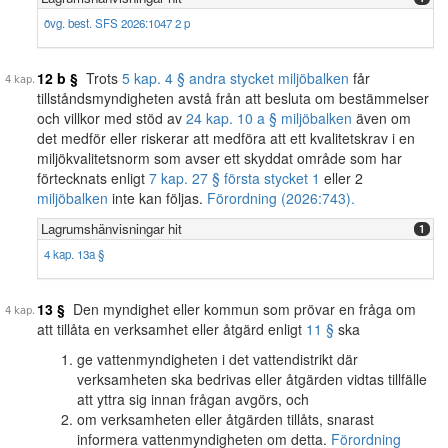
övg. best. SFS 2026:1047 2 p
12 b §
Trots
5 kap. 4 § andra stycket miljöbalken
får
tillståndsmyndigheten avstå från att besluta om bestämmelser
och villkor med stöd av
24 kap. 10 a § miljöbalken
även om
det medför eller riskerar att medföra att ett kvalitetskrav i en
miljökvalitetsnorm som avser ett skyddat område som har
förtecknats enligt
7 kap. 27 § första stycket 1
eller 2
miljöbalken
inte kan följas.
Förordning (2026:743).
Lagrumshänvisningar hit
1
4 kap. 13a §
13 §
Den myndighet eller kommun som prövar en fråga om
att tillåta en verksamhet eller åtgärd enligt
11 §
ska
ge vattenmyndigheten i det vattendistrikt där
verksamheten ska bedrivas eller åtgärden vidtas tillfälle
att yttra sig innan frågan avgörs, och
om verksamheten eller åtgärden tillåts, snarast
informera vattenmyndigheten om detta.
Förordning