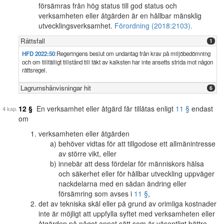
försämras från hög status till god status och
verksamheten eller åtgärden är en hållbar mänsklig
utvecklingsverksamhet.
Förordning (2018:2103).
Rättsfall
1
HFD 2022:50
:
Regeringens beslut om undantag från krav på miljöbedömning
och om tillfälligt tillstånd till täkt av kalksten har inte ansetts strida mot någon
rättsregel.
Lagrumshänvisningar hit
6
12 §
En verksamhet eller åtgärd får tillåtas enligt
11 §
endast
om
verksamheten eller åtgärden
behöver vidtas för att tillgodose ett allmänintresse
av större vikt, eller
innebär att dess fördelar för människors hälsa
och säkerhet eller för hållbar utveckling uppväger
nackdelarna med en sådan ändring eller
försämring som avses i
11 §
,
det av tekniska skäl eller på grund av orimliga kostnader
inte är möjligt att uppfylla syftet med verksamheten eller
åtgärden på något annat sätt som är väsentligt bättre