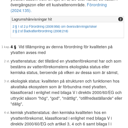
övergångszon eller ett kustvattenområde.
Förordning
(2024:135).
Lagrumshänvisningar hit
2
2 § 1 st 2 p Förordning (2009:956) om översvämningsrisker
2 § 2 st Badvattenförordning (2008:218)
4 §
Vid tillämpning av denna förordning för kvaliteten på
ytvatten avses med
ytvattenstatus: det tillstånd en ytvattenförekomst har och som
bestäms av vattenförekomstens ekologiska status eller
kemiska status, beroende på vilken av dessa som är sämst,
ekologisk status: kvaliteten på strukturen och funktionen hos
akvatiska ekosystem som är förbundna med ytvatten,
klassificerad i enlighet med bilaga V i direktiv 2000/60/EG och
uttryckt såsom "hög", "god", "måttlig", "otillfredsställande" eller
"dålig",
kemisk ytvattenstatus: den kemiska kvaliteten hos en
ytvattenförekomst, klassificerad i enlighet med bilaga V i
direktiv 2000/60/EG och artikel 3, 4 och 6 samt bilaga I i