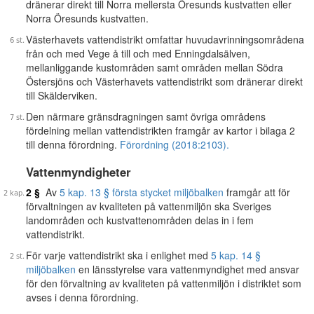
dränerar direkt till Norra mellersta Öresunds kustvatten eller
Norra Öresunds kustvatten.
Västerhavets vattendistrikt omfattar huvudavrinningsområdena
från och med Vege å till och med Enningdalsälven,
mellanliggande kustområden samt områden mellan Södra
Östersjöns och Västerhavets vattendistrikt som dränerar direkt
till Skälderviken.
Den närmare gränsdragningen samt övriga områdens
fördelning mellan vattendistrikten framgår av kartor i bilaga 2
till denna förordning.
Förordning (2018:2103).
Vattenmyndigheter
2 §
Av
5 kap. 13 § första stycket miljöbalken
framgår att för
förvaltningen av kvaliteten på vattenmiljön ska Sveriges
landområden och kustvattenområden delas in i fem
vattendistrikt.
För varje vattendistrikt ska i enlighet med
5 kap. 14 §
miljöbalken
en länsstyrelse vara vattenmyndighet med ansvar
för den förvaltning av kvaliteten på vattenmiljön i distriktet som
avses i denna förordning.