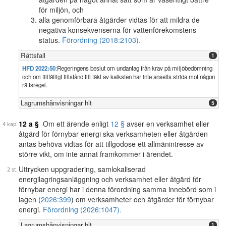
för miljön, och
alla genomförbara åtgärder vidtas för att mildra de
negativa konsekvenserna för vattenförekomstens
status.
Förordning (2018:2103).
Rättsfall
1
HFD 2022:50
:
Regeringens beslut om undantag från krav på miljöbedömning
och om tillfälligt tillstånd till täkt av kalksten har inte ansetts strida mot någon
rättsregel.
Lagrumshänvisningar hit
5
12 a §
Om ett ärende enligt
12 §
avser en verksamhet eller
åtgärd för förnybar energi ska verksamheten eller åtgärden
antas behöva vidtas för att tillgodose ett allmänintresse av
större vikt, om inte annat framkommer i ärendet.
Uttrycken uppgradering, samlokaliserad
energilagringsanläggning och verksamhet eller åtgärd för
förnybar energi har i denna förordning samma innebörd som i
lagen (
2026:399
) om verksamheter och åtgärder för förnybar
energi.
Förordning (2026:1047).
Lagrumshänvisningar hit
1