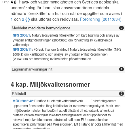
4 §
Havs- och vattenmyndigheten och Sveriges geologiska
undersökning får inom sina ansvarsområden meddela
närmare föreskrifter om hur och när de uppgifter som avses i
1
och
2 §§
ska utföras och redovisas.
Förordning (2011:634).
Meddelat med detta bemyndigande
2
NFS 2006:1
:
Naturvårdsverkets föreskrifter om kartläggning och analys av
ytvatten enligt förordningen (2004:660) om förvaltning av kvaliteten på
vattenmiljön
NFS 2008:11
:
Föreskrifter om ändring i Naturvårdsverkets föreskrifter (NFS
2006:1) om kartläggning och analys av ytvatten enligt förordningen
(2004:660) om förvaltning av kvaliteten på vattenmiljön
Lagrumshänvisningar hit
1
4 kap. Miljökvalitetsnormer
Rättsfall
2
MÖD 2016:42
:
Tillstånd till ett nytt vattenkraftverk ----- En befintlig damm
uppströms finns sedan lång tid tillbaka för översvämningsskydd. Mark- och
miljööverdomstolen har bedömt att ett tillstånd till ett vattenkraftverk på
platsen varken äventyrar icke-försämringskravet eller uppnåendet av
relevant miljökvalitetsnorm utifrån det sätt som EU- domstolen har
specificerat prövningen på i Weserdomen. Ett tillstånd är också förenligt med
övriga regler i miljöbalken.