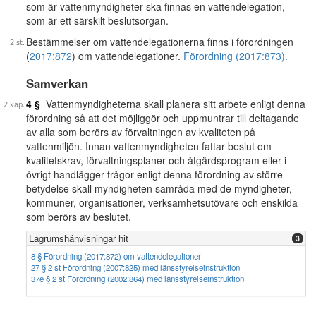
som är vattenmyndigheter ska finnas en vattendelegation,
som är ett särskilt beslutsorgan.
Bestämmelser om vattendelegationerna finns i förordningen
(
2017:872
) om vattendelegationer.
Förordning (2017:873).
Samverkan
4 §
Vattenmyndigheterna skall planera sitt arbete enligt denna
förordning så att det möjliggör och uppmuntrar till deltagande
av alla som berörs av förvaltningen av kvaliteten på
vattenmiljön. Innan vattenmyndigheten fattar beslut om
kvalitetskrav, förvaltningsplaner och åtgärdsprogram eller i
övrigt handlägger frågor enligt denna förordning av större
betydelse skall myndigheten samråda med de myndigheter,
kommuner, organisationer, verksamhetsutövare och enskilda
som berörs av beslutet.
Lagrumshänvisningar hit
3
8 § Förordning (2017:872) om vattendelegationer
27 § 2 st Förordning (2007:825) med länsstyrelseinstruktion
37e § 2 st Förordning (2002:864) med länsstyrelseinstruktion