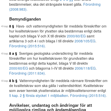
bestämmelser, ska det strängaste kravet gälla.
Förordning
(2008:983).
Bemyndiganden
8 §
Havs- och vattenmyndigheten får meddela föreskrifter om
hur kvalitetskraven för ytvatten ska bestämmas enligt detta
kapitel och bilaga V och X till direktiv
2000/60/EG
samt
artiklarna 3 och 4 i och bilaga I till direktiv
2008/105/EG
.
Förordning (2015:516).
8 a §
Sveriges geologiska undersökning får meddela
föreskrifter om hur kvalitetskraven för grundvatten ska
bestämmas enligt detta kapitel, bilaga V till direktiv
2000/60/EG
och bilagorna I–IV till direktiv
2006/118/EG
.
Förordning (2011:634).
8 b §
Vattenmyndigheten får meddela närmare föreskrifter om
de kvalitetskrav som ska gälla i vattendistriktet. Kvalitetskrav
som avser kemisk ytvattenstatus är miljökvalitetsnormer enligt
5 kap. 2 § första stycket 1 miljöbalken
.
Förordning (2015:516).
Avvikelser, undantag och ändringar för att
möjliggöra rimliga och ändamålsenliga