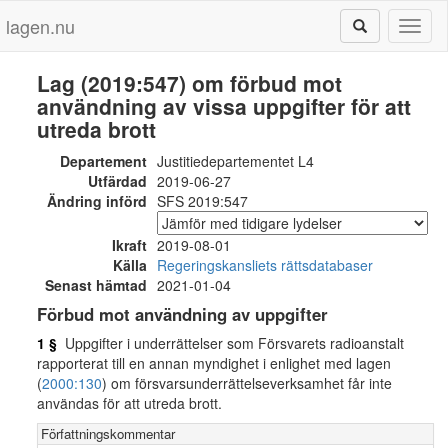
lagen.nu
Toggl
naviga
Lag (2019:547) om förbud mot
användning av vissa uppgifter för att
utreda brott
Departement
Justitiedepartementet L4
Utfärdad
2019-06-27
Ändring införd
SFS 2019:547
Ikraft
2019-08-01
Källa
Regeringskansliets rättsdatabaser
Senast hämtad
2021-01-04
Förbud mot användning av uppgifter
1 §
Uppgifter i underrättelser som Försvarets radioanstalt
rapporterat till en annan myndighet i enlighet med lagen
(
2000:130
) om försvarsunderrättelseverksamhet får inte
användas för att utreda brott.
Författningskommentar