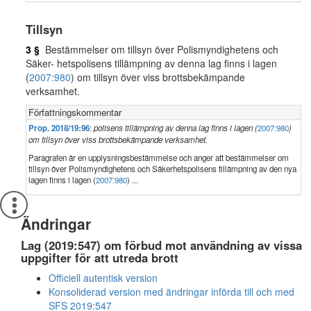
Tillsyn
3 §
Bestämmelser om tillsyn över Polismyndighetens och
Säker- hetspolisens tillämpning av denna lag finns i lagen
(
2007:980
) om tillsyn över viss brottsbekämpande
verksamhet.
Författningskommentar
Prop. 2018/19:96
:
polisens tillämpning av denna lag finns i lagen (
2007:980
)
om tillsyn över viss brottsbekämpande verksamhet.
Paragrafen är en upplysningsbestämmelse och anger att bestämmelser om
tillsyn över Polismyndighetens och Säkerhetspolisens tillämpning av den nya
lagen finns i lagen (
2007:980
) ...
Ändringar
Lag (2019:547) om förbud mot användning av vissa
uppgifter för att utreda brott
Officiell autentisk version
Konsoliderad version med ändringar införda till och med
SFS 2019:547