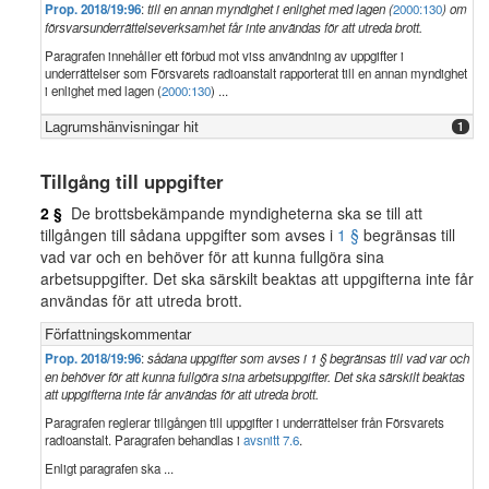
Prop. 2018/19:96
:
till en annan myndighet i enlighet med lagen (
2000:130
) om
försvarsunderrättelseverksamhet får inte användas för att utreda brott.
Paragrafen innehåller ett förbud mot viss användning av uppgifter i
underrättelser som Försvarets radioanstalt rapporterat till en annan myndighet
i enlighet med lagen (
2000:130
) ...
Lagrumshänvisningar hit
1
Tillgång till uppgifter
2 §
De brottsbekämpande myndigheterna ska se till att
tillgången till sådana uppgifter som avses i
1 §
begränsas till
vad var och en behöver för att kunna fullgöra sina
arbetsuppgifter. Det ska särskilt beaktas att uppgifterna inte får
användas för att utreda brott.
Författningskommentar
Prop. 2018/19:96
:
sådana uppgifter som avses i 1 § begränsas till vad var och
en behöver för att kunna fullgöra sina arbetsuppgifter. Det ska särskilt beaktas
att uppgifterna inte får användas för att utreda brott.
Paragrafen reglerar tillgången till uppgifter i underrättelser från Försvarets
radioanstalt. Paragrafen behandlas i
avsnitt 7.6
.
Enligt paragrafen ska ...