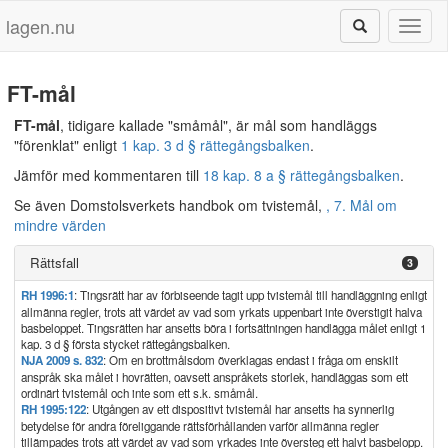
lagen.nu
Toggl
naviga
FT-mål
FT-mål
, tidigare kallade "småmål", är mål som handläggs
"förenklat" enligt
1 kap. 3 d § rättegångsbalken
.
Jämför med kommentaren till
18 kap. 8 a § rättegångsbalken
.
Se även Domstolsverkets handbok om tvistemål,
, 7. Mål om
mindre värden
Rättsfall
3
RH 1996:1
: Tingsrätt har av förbiseende tagit upp tvistemål till handläggning enligt
allmänna regler, trots att värdet av vad som yrkats uppenbart inte överstigit halva
basbeloppet. Tingsrätten har ansetts böra i fortsättningen handlägga målet enligt 1
kap. 3 d § första stycket rättegångsbalken.
NJA 2009 s. 832
: Om en brottmålsdom överklagas endast i fråga om enskilt
anspråk ska målet i hovrätten, oavsett anspråkets storlek, handläggas som ett
ordinärt tvistemål och inte som ett s.k. småmål.
RH 1995:122
: Utgången av ett dispositivt tvistemål har ansetts ha synnerlig
betydelse för andra föreliggande rättsförhållanden varför allmänna regler
tillämpades trots att värdet av vad som yrkades inte översteg ett halvt basbelopp.