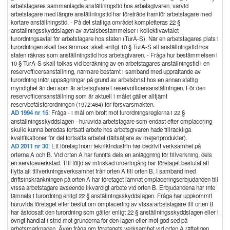
arbetstagares sammanlagda anställningstid hos arbetsgivaren, varvid
arbetstagare med längre anställningstid har företräde framför arbetstagare med
kortare anställningstid. - På det statliga området kompletteras 22 §
anställningsskyddslagen av avtalsbestämmelser i kollektivavtalet
turordningsavtal för arbetstagare hos staten (TurA-S). När en arbetstagares plats i
turordningen skall bestämmas, skall enligt 10 § TurA-S all anställningstid hos
staten räknas som anställningstid hos arbetsgivaren. - Fråga hur bestämmelsen i
10 § TurA-S skall tolkas vid beräkning av en arbetstagares anställningstid i en
reservofficersanställning, närmare bestämt i samband med upprättande av
turordning inför uppsägningar på grund av arbetsbrist hos en annan statlig
myndighet än den som är arbetsgivare i reservofficersanställningen. För den
reservofficersanställning som är aktuell i målet gäller alltjämt
reservbefälsförordningen (1972:464) för försvarsmakten.
AD 1994 nr 15
: Fråga - i mål om brott mot turordningsreglerna i 22 §
anställningsskyddslagen - huruvida arbetstagare som endast efter omplacering
skulle kunna beredas fortsatt arbete hos arbetsgivaren hade tillräckliga
kvalifikationer för det fortsatta arbetet (fältsäljare av mejeriprodukter).
AD 2011 nr 30
: Ett företag inom teknikindustrin har bedrivit verksamhet på
orterna A och B. Vid orten A har funnits dels en anläggning för tillverkning, dels
en serviceverkstad. Till följd av minskad orderingång har företaget beslutat att
flytta all tillverkningsverksamhet från orten A till orten B. I samband med
driftsinskränkningen på orten A har företaget lämnat omplaceringserbjudanden till
vissa arbetstagare avseende likvärdigt arbete vid orten B. Erbjudandena har inte
lämnats i turordning enligt 22 § anställningsskyddslagen. Fråga har uppkommit
huruvida företaget efter beslut om omplacering av vissa arbetstagare till orten B
har åsidosatt den turordning som gäller enligt 22 § anställningsskyddslagen eller i
övrigt handlat i strid mot grunderna för den lagen eller mot god sed på
arbetsmarknaden. Även fråga om företagets verksamhet vid orten A rätteligen