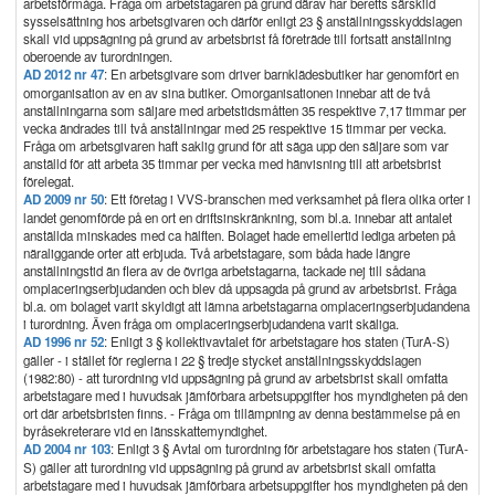
arbetsförmåga. Fråga om arbetstagaren på grund därav har beretts särskild
sysselsättning hos arbetsgivaren och därför enligt 23 § anställningsskyddslagen
skall vid uppsägning på grund av arbetsbrist få företräde till fortsatt anställning
oberoende av turordningen.
AD 2012 nr 47
: En arbetsgivare som driver barnklädesbutiker har genomfört en
omorganisation av en av sina butiker. Omorganisationen innebar att de två
anställningarna som säljare med arbetstidsmåtten 35 respektive 7,17 timmar per
vecka ändrades till två anställningar med 25 respektive 15 timmar per vecka.
Fråga om arbetsgivaren haft saklig grund för att säga upp den säljare som var
anställd för att arbeta 35 timmar per vecka med hänvisning till att arbetsbrist
förelegat.
AD 2009 nr 50
: Ett företag i VVS-branschen med verksamhet på flera olika orter i
landet genomförde på en ort en driftsinskränkning, som bl.a. innebar att antalet
anställda minskades med ca hälften. Bolaget hade emellertid lediga arbeten på
näraliggande orter att erbjuda. Två arbetstagare, som båda hade längre
anställningstid än flera av de övriga arbetstagarna, tackade nej till sådana
omplaceringserbjudanden och blev då uppsagda på grund av arbetsbrist. Fråga
bl.a. om bolaget varit skyldigt att lämna arbetstagarna omplaceringserbjudandena
i turordning. Även fråga om omplaceringserbjudandena varit skäliga.
AD 1996 nr 52
: Enligt 3 § kollektivavtalet för arbetstagare hos staten (TurA-S)
gäller - i stället för reglerna i 22 § tredje stycket anställningsskyddslagen
(1982:80) - att turordning vid uppsägning på grund av arbetsbrist skall omfatta
arbetstagare med i huvudsak jämförbara arbetsuppgifter hos myndigheten på den
ort där arbetsbristen finns. - Fråga om tillämpning av denna bestämmelse på en
byråsekreterare vid en länsskattemyndighet.
AD 2004 nr 103
: Enligt 3 § Avtal om turordning för arbetstagare hos staten (TurA-
S) gäller att turordning vid uppsägning på grund av arbetsbrist skall omfatta
arbetstagare med i huvudsak jämförbara arbetsuppgifter hos myndigheten på den