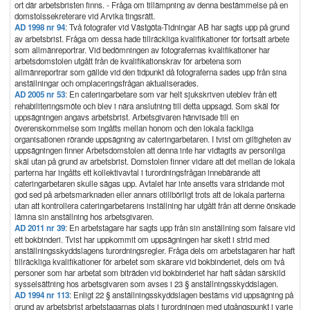
ort där arbetsbristen finns. - Fråga om tillämpning av denna bestämmelse på en
domstolssekreterare vid Arvika tingsrätt.
AD 1998 nr 94
: Två fotografer vid Västgöta-Tidningar AB har sagts upp på grund
av arbetsbrist. Fråga om dessa hade tillräckliga kvalifikationer för fortsatt arbete
som allmänreportrar. Vid bedömningen av fotografernas kvalifikationer har
arbetsdomstolen utgått från de kvalifikationskrav för arbetena som
allmänreportrar som gällde vid den tidpunkt då fotograferna sades upp från sina
anställningar och omplaceringsfrågan aktualiserades.
AD 2005 nr 53
: En cateringarbetare som var helt sjukskriven uteblev från ett
rehabiliteringsmöte och blev i nära anslutning till detta uppsagd. Som skäl för
uppsägningen angavs arbetsbrist. Arbetsgivaren hänvisade till en
överenskommelse som ingåtts mellan honom och den lokala fackliga
organisationen rörande uppsägning av cateringarbetaren. I tvist om giltigheten av
uppsägningen finner Arbetsdomstolen att denna inte har vidtagits av personliga
skäl utan på grund av arbetsbrist. Domstolen finner vidare att det mellan de lokala
parterna har ingåtts ett kollektivavtal i turordningsfrågan innebärande att
cateringarbetaren skulle sägas upp. Avtalet har inte ansetts vara stridande mot
god sed på arbetsmarknaden eller annars otillbörligt trots att de lokala parterna
utan att kontrollera cateringarbetarens inställning har utgått från att denne önskade
lämna sin anställning hos arbetsgivaren.
AD 2011 nr 39
: En arbetstagare har sagts upp från sin anställning som falsare vid
ett bokbinderi. Tvist har uppkommit om uppsägningen har skett i strid med
anställningsskyddslagens turordningsregler. Fråga dels om arbetstagaren har haft
tillräckliga kvalifikationer för arbetet som skärare vid bokbinderiet, dels om två
personer som har arbetat som biträden vid bokbinderiet har haft sådan särskild
sysselsättning hos arbetsgivaren som avses i 23 § anställningsskyddslagen.
AD 1994 nr 113
: Enligt 22 § anställningsskyddslagen bestäms vid uppsägning på
grund av arbetsbrist arbetstagarnas plats i turordningen med utgångspunkt i varje