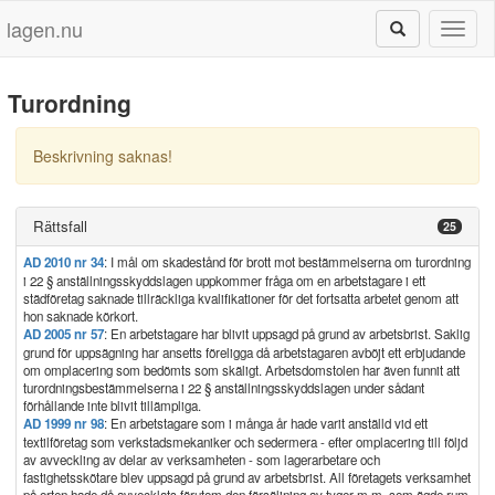
lagen.nu
Toggl
naviga
Turordning
Beskrivning saknas!
Rättsfall
25
AD 2010 nr 34
: I mål om skadestånd för brott mot bestämmelserna om turordning
i 22 § anställningsskyddslagen uppkommer fråga om en arbetstagare i ett
städföretag saknade tillräckliga kvalifikationer för det fortsatta arbetet genom att
hon saknade körkort.
AD 2005 nr 57
: En arbetstagare har blivit uppsagd på grund av arbetsbrist. Saklig
grund för uppsägning har ansetts föreligga då arbetstagaren avböjt ett erbjudande
om omplacering som bedömts som skäligt. Arbetsdomstolen har även funnit att
turordningsbestämmelserna i 22 § anställningsskyddslagen under sådant
förhållande inte blivit tillämpliga.
AD 1999 nr 98
: En arbetstagare som i många år hade varit anställd vid ett
textilföretag som verkstadsmekaniker och sedermera - efter omplacering till följd
av avveckling av delar av verksamheten - som lagerarbetare och
fastighetsskötare blev uppsagd på grund av arbetsbrist. All företagets verksamhet