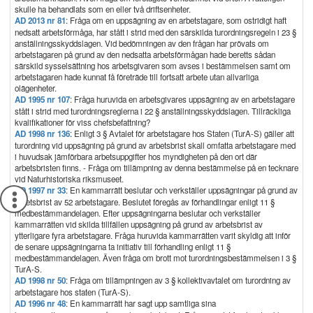
skulle ha behandlats som en eller två driftsenheter.
AD 2013 nr 81
: Fråga om en uppsägning av en arbetstagare, som ostridigt haft
nedsatt arbetsförmåga, har stått i strid med den särskilda turordningsregeln i 23 §
anställningsskyddslagen. Vid bedömningen av den frågan har prövats om
arbetstagaren på grund av den nedsatta arbetsförmågan hade beretts sådan
särskild sysselsättning hos arbetsgivaren som avses i bestämmelsen samt om
arbetstagaren hade kunnat få företräde till fortsatt arbete utan allvarliga
olägenheter.
AD 1995 nr 107
: Fråga huruvida en arbetsgivares uppsägning av en arbetstagare
stått i strid med turordningsreglerna i 22 § anställningsskyddslagen. Tillräckliga
kvalifikationer för viss chefsbefattning?
AD 1998 nr 136
: Enligt 3 § Avtalet för arbetstagare hos Staten (TurA-S) gäller att
turordning vid uppsägning på grund av arbetsbrist skall omfatta arbetstagare med
i huvudsak jämförbara arbetsuppgifter hos myndigheten på den ort där
arbetsbristen finns. - Fråga om tillämpning av denna bestämmelse på en tecknare
vid Naturhistoriska riksmuseet.
AD 1997 nr 33
: En kammarrätt beslutar och verkställer uppsägningar på grund av
arbetsbrist av 52 arbetstagare. Beslutet föregås av förhandlingar enligt 11 §
medbestämmandelagen. Efter uppsägningarna beslutar och verkställer
kammarrätten vid skilda tillfällen uppsägning på grund av arbetsbrist av
ytterligare fyra arbetstagare. Fråga huruvida kammarrätten varit skyldig att inför
de senare uppsägningarna ta initiativ till förhandling enligt 11 §
medbestämmandelagen. Även fråga om brott mot turordningsbestämmelsen i 3 §
TurA-S.
AD 1998 nr 50
: Fråga om tillämpningen av 3 § kollektivavtalet om turordning av
arbetstagare hos staten (TurA-S).
AD 1996 nr 48
: En kammarrätt har sagt upp samtliga sina