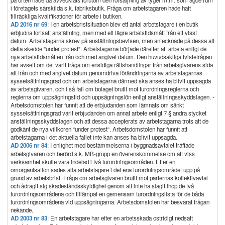
på orten hade då avvecklats förutom den försäljning av tyger m.m. som ägde rum
i företagets särskilda s.k. fabriksbutik. Fråga om arbetstagaren hade haft
tillräckliga kvalifikationer för arbete i butiken.
AD 2016 nr 69
: I en arbetsbristsituation blev ett antal arbetstagare i en butik
erbjudna fortsatt anställning, men med ett lägre arbetstidsmått från ett visst
datum. Arbetstagarna skrev på anställningsbevisen, men antecknade på dessa att
detta skedde ”under protest”. Arbetstagarna började därefter att arbeta enligt de
nya arbetstidsmåtten från och med angivet datum. Den huvudsakliga tvistefrågan
har avsett om det varit fråga om ensidiga rättshandlingar från arbetsgivarens sida
att från och med angivet datum genomdriva förändringarna av arbetstagarnas
sysselsättningsgrad och om arbetstagarna därmed ska anses ha blivit uppsagda
av arbetsgivaren, och i så fall om bolaget brutit mot turordningsreglerna och
reglerna om uppsägningstid och uppsägningslön enligt anställningsskyddslagen. -
Arbetsdomstolen har funnit att de erbjudanden som lämnats om sänkt
sysselsättningsgrad varit erbjudanden om annat arbete enligt 7 § andra stycket
anställningsskyddslagen och att dessa accepterats av arbetstagarna trots att de
godkänt de nya villkoren ”under protest”. Arbetsdomstolen har funnit att
arbetstagarna i det aktuella fallet inte kan anses ha blivit uppsagda.
AD 2006 nr 84
: I enlighet med bestämmelserna i byggnadsavtalet träffade
arbetsgivaren och berörd s.k. MB-grupp en överenskommelse om att viss
verksamhet skulle vara indelad i två turordningsområden. Efter en
omorganisation sades alla arbetstagare i det ena turordningsområdet upp på
grund av arbetsbrist. Fråga om arbetsgivaren brutit mot parternas kollektivavtal
och ådragit sig skadeståndsskyldighet genom att inte ha slagit ihop de två
turordningsområdena och tillämpat en gemensam turordningslista för de båda
turordningsområdena vid uppsägningarna. Arbetsdomstolen har besvarat frågan
nekande.
AD 2003 nr 83
: En arbetstagare har efter en arbetsskada ostridigt nedsatt