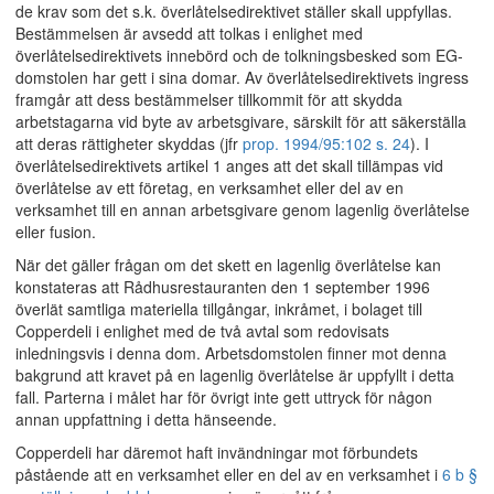
de krav som det s.k. överlåtelsedirektivet ställer skall uppfyllas.
Bestämmelsen är avsedd att tolkas i enlighet med
överlåtelsedirektivets innebörd och de tolkningsbesked som EG-
domstolen har gett i sina domar. Av överlåtelsedirektivets ingress
framgår att dess bestämmelser tillkommit för att skydda
arbetstagarna vid byte av arbetsgivare, särskilt för att säkerställa
att deras rättigheter skyddas (jfr
prop. 1994/95:102 s. 24
). I
överlåtelsedirektivets artikel 1 anges att det skall tillämpas vid
överlåtelse av ett företag, en verksamhet eller del av en
verksamhet till en annan arbetsgivare genom lagenlig överlåtelse
eller fusion.
När det gäller frågan om det skett en lagenlig överlåtelse kan
konstateras att Rådhusrestauranten den 1 september 1996
överlät samtliga materiella tillgångar, inkråmet, i bolaget till
Copperdeli i enlighet med de två avtal som redovisats
inledningsvis i denna dom. Arbetsdomstolen finner mot denna
bakgrund att kravet på en lagenlig överlåtelse är uppfyllt i detta
fall. Parterna i målet har för övrigt inte gett uttryck för någon
annan uppfattning i detta hänseende.
Copperdeli har däremot haft invändningar mot förbundets
påstående att en verksamhet eller en del av en verksamhet i
6 b §