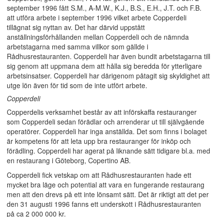
september 1996 fått S.M., A-M.W., K.J., B.S., E.H., J.T. och F.B.
att utföra arbete i september 1996 vilket arbete Copperdeli
tillägnat sig nyttan av. Det har därvid uppstått
anställningsförhållanden mellan Copperdeli och de nämnda
arbetstagarna med samma villkor som gällde i
Rådhusrestauranten. Copperdeli har även bundit arbetstagarna till
sig genom att uppmana dem att hålla sig beredda för ytterligare
arbetsinsatser. Copperdeli har därigenom påtagit sig skyldighet att
utge lön även för tid som de inte utfört arbete.
Copperdeli
Copperdelis verksamhet består av att införskaffa restauranger
som Copperdeli sedan förädlar och arrenderar ut till självgående
operatörer. Copperdeli har inga anställda. Det som finns i bolaget
är kompetens för att leta upp bra restauranger för inköp och
förädling. Copperdeli har agerat på liknande sätt tidigare bl.a. med
en restaurang i Göteborg, Copertino AB.
Copperdeli fick vetskap om att Rådhusrestauranten hade ett
mycket bra läge och potential att vara en fungerande restaurang
men att den drevs på ett inte lönsamt sätt. Det är riktigt att det per
den 31 augusti 1996 fanns ett underskott i Rådhusrestauranten
på ca 2 000 000 kr.