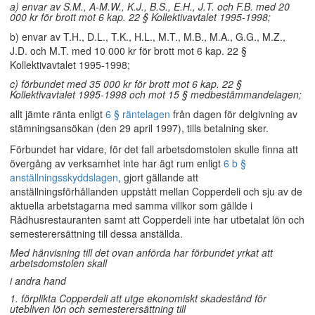
a) envar av S.M., A-M.W., K.J., B.S., E.H., J.T. och F.B. med 20
000 kr för brott mot 6 kap. 22 § Kollektivavtalet 1995-1998;
b) envar av T.H., D.L., T.K., H.L., M.T., M.B., M.A., G.G., M.Z.,
J.D. och M.T. med 10 000 kr för brott mot 6 kap. 22 §
Kollektivavtalet 1995-1998;
c) förbundet med 35 000 kr för brott mot 6 kap. 22 §
Kollektivavtalet 1995-1998 och mot 15 § medbestämmandelagen;
allt jämte ränta enligt
6 § räntelagen
från dagen för delgivning av
stämningsansökan (den 29 april 1997), tills betalning sker.
Förbundet har vidare, för det fall arbetsdomstolen skulle finna att
övergång av verksamhet inte har ägt rum enligt
6 b §
anställningsskyddslagen
, gjort gällande att
anställningsförhållanden uppstått mellan Copperdeli och sju av de
aktuella arbetstagarna med samma villkor som gällde i
Rådhusrestauranten samt att Copperdeli inte har utbetalat lön och
semesterersättning till dessa anställda.
Med hänvisning till det ovan anförda har förbundet yrkat att
arbetsdomstolen skall
i andra hand
1. förplikta Copperdeli att utge ekonomiskt skadestånd för
utebliven lön och semesterersättning till