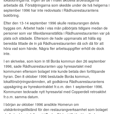
lokaltidningarna. Ingen av de i målet aktuella arbetstagarna
arbetade då. Försäljningarna som skedde under de två helgerna i
september 1996 har inte redovisats i Rådhusrestaurantens
bokföring.
Efter den 13-14 september 1996 skulle restaurangen delvis
byggas om. Arbetet hade i viss mån påbörjats tidigare medan de
personer som var tillsvidareanställda i Rådhusrestauranten var på
plats och städade. Eftersom de hade uppmanats att hålla sig
beredda tittade de in på Rådhusrestauranten då och då för att
höra vad som hände. Några fler arbetsuppgifter erhöll de dock
inte.
I en skrivelse, som kom in till Borås kommun den 26 september
1996, sade Rådhusrestauranten upp hyresavtalet med
kommunen eftersom bolaget inte kunde betala den fortlöpande
hyran. Den 8 oktober 1996 beslutade Borås kommun,
lokalförsörjningsnämnden, att godkänna Rådhusrestaurantens
uppsägning av hyreskontraktet fr.o.m. den 1 september 1996.
Kommunen tecknade nytt hyresavtal med Copperdeli retroaktivt
fr.o.m. samma datum.
I början av oktober 1996 ansökte Homerun om
utskänkningstillstånd för den restaurangverksamhet som bolaget