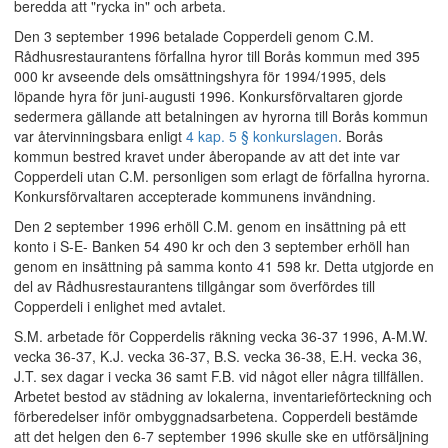
beredda att "rycka in" och arbeta.
Den 3 september 1996 betalade Copperdeli genom C.M.
Rådhusrestaurantens förfallna hyror till Borås kommun med 395
000 kr avseende dels omsättningshyra för 1994/1995, dels
löpande hyra för juni-augusti 1996. Konkursförvaltaren gjorde
sedermera gällande att betalningen av hyrorna till Borås kommun
var återvinningsbara enligt
4 kap. 5 § konkurslagen
. Borås
kommun bestred kravet under åberopande av att det inte var
Copperdeli utan C.M. personligen som erlagt de förfallna hyrorna.
Konkursförvaltaren accepterade kommunens invändning.
Den 2 september 1996 erhöll C.M. genom en insättning på ett
konto i S-E- Banken 54 490 kr och den 3 september erhöll han
genom en insättning på samma konto 41 598 kr. Detta utgjorde en
del av Rådhusrestaurantens tillgångar som överfördes till
Copperdeli i enlighet med avtalet.
S.M. arbetade för Copperdelis räkning vecka 36-37 1996, A-M.W.
vecka 36-37, K.J. vecka 36-37, B.S. vecka 36-38, E.H. vecka 36,
J.T. sex dagar i vecka 36 samt F.B. vid något eller några tillfällen.
Arbetet bestod av städning av lokalerna, inventarieförteckning och
förberedelser inför ombyggnadsarbetena. Copperdeli bestämde
att det helgen den 6-7 september 1996 skulle ske en utförsäljning