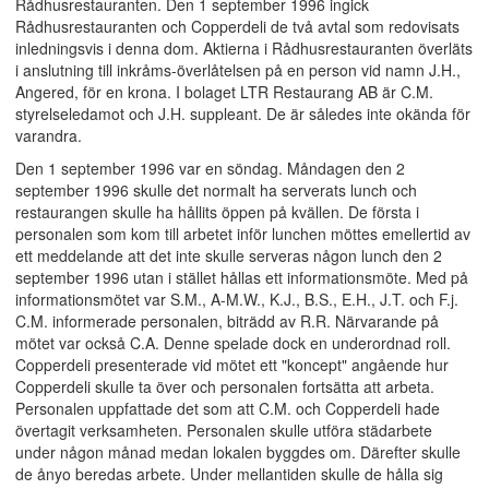
Rådhusrestauranten. Den 1 september 1996 ingick
Rådhusrestauranten och Copperdeli de två avtal som redovisats
inledningsvis i denna dom. Aktierna i Rådhusrestauranten överläts
i anslutning till inkråms-överlåtelsen på en person vid namn J.H.,
Angered, för en krona. I bolaget LTR Restaurang AB är C.M.
styrelseledamot och J.H. suppleant. De är således inte okända för
varandra.
Den 1 september 1996 var en söndag. Måndagen den 2
september 1996 skulle det normalt ha serverats lunch och
restaurangen skulle ha hållits öppen på kvällen. De första i
personalen som kom till arbetet inför lunchen möttes emellertid av
ett meddelande att det inte skulle serveras någon lunch den 2
september 1996 utan i stället hållas ett informationsmöte. Med på
informationsmötet var S.M., A-M.W., K.J., B.S., E.H., J.T. och F.j.
C.M. informerade personalen, biträdd av R.R. Närvarande på
mötet var också C.A. Denne spelade dock en underordnad roll.
Copperdeli presenterade vid mötet ett "koncept" angående hur
Copperdeli skulle ta över och personalen fortsätta att arbeta.
Personalen uppfattade det som att C.M. och Copperdeli hade
övertagit verksamheten. Personalen skulle utföra städarbete
under någon månad medan lokalen byggdes om. Därefter skulle
de ånyo beredas arbete. Under mellantiden skulle de hålla sig