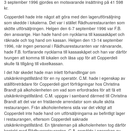
3 september 1996 gjordes en motsvarande insättning på 41 598
kr.
Copperdeli hade inte något att göra med den lagerutförsäljning
som skedde i lokalerna. Det var i stället Rådhusrestauranten som
skötte utförsäljningen. Helgen den 6-7 september 1996 var F.B.
den ansvarige. Han hade hand om nycklarna till kassaskåpet och
räknade och tog hand om kassan. Helgen den 13-14 september
1996, när ingen personal i Rådhusrestauranten var närvarande,
hade F.B. fortfarande nycklarna till kassaskåpet och han var därför
tvungen att komma till lokalen och låsa upp för att Copperdeli
skulle få tillgång till växelkassan.
I det här skedet hade man inlett förhandlingar om
utskänkningstillstånd för en ny operatör. C.M. hade i egenskap av
ställföreträdare för Copperdeli gjort förfrågningar hos Christina
Brandt på alkoholenheten om vad som erfordrades för att få ett
utskänkningstillstånd. C.M. uppgav i samband därmed till Christina
Brandt att det var en fristående arrendator som skulle sköta
restaurangen. Från alkoholenhetens sida var det viktigt att
Copperdeli inte hade hand om utförsäljningarna av befintligt lager
i restaurangen, eftersom Copperdeli saknade
utskänkningstillstånd. En tjänsteman på alkoholenheten tog därför
kontakt med Rådhusrestauranten. C.A. anmälde i egenskap av