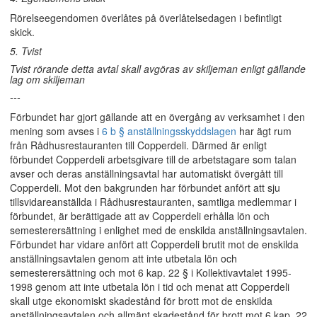
Rörelseegendomen överlåtes på överlåtelsedagen i befintligt
skick.
5. Tvist
Tvist rörande detta avtal skall avgöras av skiljeman enligt gällande
lag om skiljeman
---
Förbundet har gjort gällande att en övergång av verksamhet i den
mening som avses i
6 b § anställningsskyddslagen
har ägt rum
från Rådhusrestauranten till Copperdeli. Därmed är enligt
förbundet Copperdeli arbetsgivare till de arbetstagare som talan
avser och deras anställningsavtal har automatiskt övergått till
Copperdeli. Mot den bakgrunden har förbundet anfört att sju
tillsvidareanställda i Rådhusrestauranten, samtliga medlemmar i
förbundet, är berättigade att av Copperdeli erhålla lön och
semesterersättning i enlighet med de enskilda anställningsavtalen.
Förbundet har vidare anfört att Copperdeli brutit mot de enskilda
anställningsavtalen genom att inte utbetala lön och
semesterersättning och mot 6 kap. 22 § i Kollektivavtalet 1995-
1998 genom att inte utbetala lön i tid och menat att Copperdeli
skall utge ekonomiskt skadestånd för brott mot de enskilda
anställningsavtalen och allmänt skadestånd för brott mot 6 kap. 22