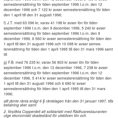
semesterersättning för tiden september 1996 t.o.m. den 12
december 1996 och 7 122 kr avser semesterersättning för tiden
den 1 april till den 31 augusti 1996;
f) J.T. med 63 096 kr, varav 41 198 kr avser lön för tiden
september 1996 t.o.m. den 9 december 1996, 5 240 kr avser
semesterersättning för tiden september 1996 t.o.m. den 9
december 1996, 6 560 kr avser semesterersättning för tiden den
1 april till den 31 augusti 1996 och 10 098 kr avser semes-
terersättning för tiden den 1 april 1995 till den 31 mars 1996 samt
till
g) F.B. med 76 235 kr, varav 56 903 kr avser lön för tiden
september 1996 t.o.m. den 12 december 1996, 7 238 kr avser
semesterersättning för tiden september 1996 t.o.m. den 12
december 1996, 5 414 kr avser semesterersättning för tiden den
1 april till den 31 augusti 1996 och 6 680 kr avser
semesterersättning för tiden den 1 april 1995 till den 31 mars
1996;
allt jämte ränta enligt 6 § räntelagen från den 31 januari 1997, tills
betalning sker samt
2. förplikta Copperdeli att solidariskt med Rådhusrestauranten
utge ekonomiskt skadestånd för utebliven lön och