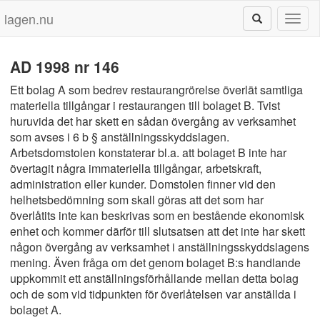
lagen.nu
Toggl
naviga
AD 1998 nr 146
Ett bolag A som bedrev restaurangrörelse överlät samtliga
materiella tillgångar i restaurangen till bolaget B. Tvist
huruvida det har skett en sådan övergång av verksamhet
som avses i 6 b § anställningsskyddslagen.
Arbetsdomstolen konstaterar bl.a. att bolaget B inte har
övertagit några immateriella tillgångar, arbetskraft,
administration eller kunder. Domstolen finner vid den
helhetsbedömning som skall göras att det som har
överlåtits inte kan beskrivas som en bestående ekonomisk
enhet och kommer därför till slutsatsen att det inte har skett
någon övergång av verksamhet i anställningsskyddslagens
mening. Även fråga om det genom bolaget B:s handlande
uppkommit ett anställningsförhållande mellan detta bolag
och de som vid tidpunkten för överlåtelsen var anställda i
bolaget A.