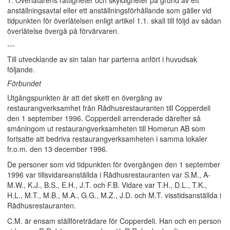
1. Överlåtarens rättigheter och skyldigheter på grund av ett
anställningsavtal eller ett anställningsförhållande som gäller vid
tidpunkten för överlåtelsen enligt artikel 1.1. skall till följd av sådan
överlåtelse övergå på förvärvaren.
---
Till utvecklande av sin talan har parterna anfört i huvudsak
följande.
Förbundet
Utgångspunkten är att det skett en övergång av
restaurangverksamhet från Rådhusrestauranten till Copperdeli
den 1 september 1996. Copperdeli arrenderade därefter så
småningom ut restaurangverksamheten till Homerun AB som
fortsatte att bedriva restaurangverksamheten i samma lokaler
fr.o.m. den 13 december 1996.
De personer som vid tidpunkten för övergången den 1 september
1996 var tillsvidareanställda i Rådhusrestauranten var S.M., A-
M.W., K.J., B.S., E.H., J.T. och F.B. Vidare var T.H., D.L., T.K.,
H.L., M.T., M.B., M.A., G.G., M.Z., J.D. och M.T. visstidsanställda i
Rådhusrestauranten.
C.M. är ensam ställföreträdare för Copperdeli. Han och en person