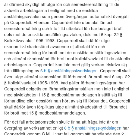
är därmed skyldigt att utge lön och semesterersättning till de
aktuella arbetstagarna i enlighet med de enskilda
anställningsavtalen som genom övergången automatiskt övergått
på Copperdeli. Eftersom Copperdeli inte utbetalat lön och
semesterersättning och inte i tid utbetalat lön har bolaget brutit
dels mot de enskilda anställningsavtalen, dels mot 6 kap. 22 §
Kollektivavtalet 1995-1998. Copperdeli skall därför utge
ekonomiskt skadestånd avseende ej utbetald lön och
semesterersättning för brott mot de enskilda anställningsavtalen
och allmänt skadestånd för brott mot kollektivavtalet till de aktuella
arbetstagarna. Copperdeli kan inte med giltig verkan friskriva sig
från tillämpning av
6 b § anställningsskyddslagen
. Copperdeli skall
även utge allmänt skadestånd till förbundet för brott mot 6 kap. 22
§ Kollektivavtalet 1995-1998. Vad gäller förhandlingsvägran har
Copperdeli delgetts en förhandlingsframställan men inte i enlighet
med skyldigheten i 15 § medbestämmandelagen inställt sig till
förhandling eller dessförinnan hört av sig till förbundet. Copperdeli
skall därför även förpliktas utge allmänt skadestånd till förbundet
för brott mot 15 § medbestämmandelagen.
För det fall arbetsdomstolen skulle finna att fråga inte är om
övergång av verksamhet enligt
6 b § anställningsskyddslagen
har
Copperdeli, genom C.M., i vart fall genom sitt handlande den 2