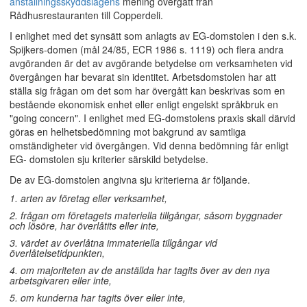
anställningsskyddslagens
mening övergått från
Rådhusrestauranten till Copperdeli.
I enlighet med det synsätt som anlagts av EG-domstolen i den s.k.
Spijkers-domen (mål 24/85, ECR 1986 s. 1119) och flera andra
avgöranden är det av avgörande betydelse om verksamheten vid
övergången har bevarat sin identitet. Arbetsdomstolen har att
ställa sig frågan om det som har övergått kan beskrivas som en
bestående ekonomisk enhet eller enligt engelskt språkbruk en
"going concern". I enlighet med EG-domstolens praxis skall därvid
göras en helhetsbedömning mot bakgrund av samtliga
omständigheter vid övergången. Vid denna bedömning får enligt
EG- domstolen sju kriterier särskild betydelse.
De av EG-domstolen angivna sju kriterierna är följande.
1. arten av företag eller verksamhet,
2. frågan om företagets materiella tillgångar, såsom byggnader
och lösöre, har överlåtits eller inte,
3. värdet av överlåtna immateriella tillgångar vid
överlåtelsetidpunkten,
4. om majoriteten av de anställda har tagits över av den nya
arbetsgivaren eller inte,
5. om kunderna har tagits över eller inte,