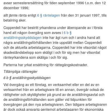
avser semesterersättning för tiden september 1996 t.o.m. den 12
december 1996;
allt jämte ränta enligt
6 § räntelagen
från den 31 januari 1997, tills
betalning sker.
Copperdeli har bestritt yrkandena under åberopande av i första
hand att någon övergång som avses i
6 b §
anställningsskyddslagen
inte har ägt rum och i andra hand att
några anställningsförhållanden inte uppstått mellan Copperdeli
och de aktuella arbetstagarna. Copperdeli har inte vitsordat något
skadeståndsbelopp som skäligt i och för sig men har vitsordat
ränteyrkandena som skäliga i och för sig.
Parterna har yrkat ersättning för rättegångskostnader.
Tillämpliga rättsregler
6 b § anställningsskyddslagen
Vid övergång av ett företag, en verksamhet eller en del av en
verksamhet från en arbetsgivare till en annan, övergår också de
rättigheter och skyldigheter på grund av de anställningsavtal och
de anställningsförhållanden som gäller vid tidpunkten för
övergången på den nya arbetsgivaren. Den tidigare arbetsgivaren
är dock också ansvarig gentemot arbetstagaren för ekonomiska