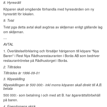
8. Hyresrätt
Köparen skall omgående förhandla med hyresvärden om ny
hyresrätt för lokalen.
9. Tvist
Tvist pga detta avtal skall avgöras av skiljeman enligt gällande lag
om skiljeman.
---
AVTAL
1. Överlåtelseförklaring och försäljer härigenom till köpare "Nya
Baren" i Rest Nya Rådhusrestauranten i Borås AB som bedriver
restaurantrörelse på Rådhustorget i Borås.
2. Tillträdes
Tillträdes är 1996-09-01
3. Köpeskilling
Köpeskillingen är 500 000:- inkl moms köparen skall direkt till A.B.
betala
500 000:- som betalning i och med att B. har ägarerättsförbehåll
på baren.
4. Egendomens skick