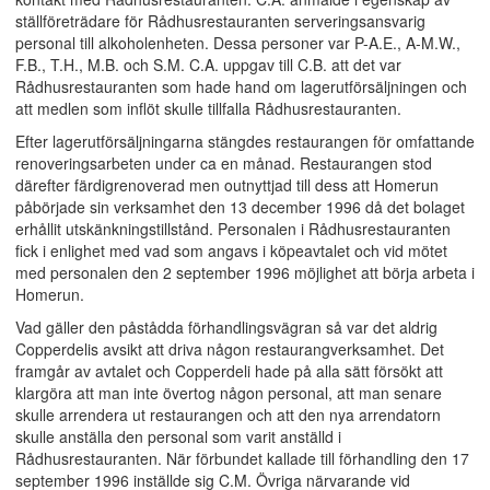
ställföreträdare för Rådhusrestauranten serveringsansvarig
personal till alkoholenheten. Dessa personer var P-A.E., A-M.W.,
F.B., T.H., M.B. och S.M. C.A. uppgav till C.B. att det var
Rådhusrestauranten som hade hand om lagerutförsäljningen och
att medlen som inflöt skulle tillfalla Rådhusrestauranten.
Efter lagerutförsäljningarna stängdes restaurangen för omfattande
renoveringsarbeten under ca en månad. Restaurangen stod
därefter färdigrenoverad men outnyttjad till dess att Homerun
påbörjade sin verksamhet den 13 december 1996 då det bolaget
erhållit utskänkningstillstånd. Personalen i Rådhusrestauranten
fick i enlighet med vad som angavs i köpeavtalet och vid mötet
med personalen den 2 september 1996 möjlighet att börja arbeta i
Homerun.
Vad gäller den påstådda förhandlingsvägran så var det aldrig
Copperdelis avsikt att driva någon restaurangverksamhet. Det
framgår av avtalet och Copperdeli hade på alla sätt försökt att
klargöra att man inte övertog någon personal, att man senare
skulle arrendera ut restaurangen och att den nya arrendatorn
skulle anställa den personal som varit anställd i
Rådhusrestauranten. När förbundet kallade till förhandling den 17
september 1996 inställde sig C.M. Övriga närvarande vid