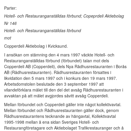
Parter:
Hotell- och Restauranganställdas förbund; Copeprdeli Aktiebolag
Nr 146
Hotell- och Restauranganställdas förbund
mot
Copperdeli Aktiebolag i Kvicksund.
I ansökan om stämning den 4 mars 1997 väckte Hotell- och
Restauranganställdas förbund (förbundet) talan mot dels
Copperdeli AB (Copperdeli), dels Nya Rådhusrestauranten i Borås
AB (Rådhusrestauranten). Rådhusrestauranten försattes i
likvidation den 5 mars 1997 och i konkurs den 19 mars 1997.
Arbetsdomstolen beslutade den 3 september 1997 att
vilandeförklara målet till den del det avsåg Rådhusrestauranten i
avvaktan på att målet avgjordes såvitt avsåg Copperdeli.
Mellan förbundet och Copperdeli gäller inte något kollektivavtal.
Mellan förbundet och Rådhusrestauranten gäller dock, genom
Rådhusrestaurantens tecknande av hängavtal, Kollektivavtal
1995-1998 mellan å ena sidan Sveriges Hotell- och
Restaurangföretagare och Aktiebolaget Trafikrestauranger och å