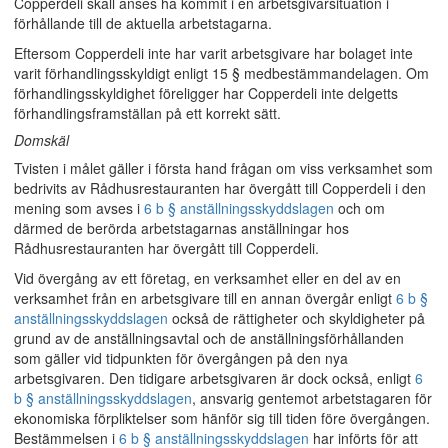
Copperdeli skall anses ha kommit i en arbetsgivarsituation i
förhållande till de aktuella arbetstagarna.
Eftersom Copperdeli inte har varit arbetsgivare har bolaget inte
varit förhandlingsskyldigt enligt 15 § medbestämmandelagen. Om
förhandlingsskyldighet föreligger har Copperdeli inte delgetts
förhandlingsframställan på ett korrekt sätt.
Domskäl
Tvisten i målet gäller i första hand frågan om viss verksamhet som
bedrivits av Rådhusrestauranten har övergått till Copperdeli i den
mening som avses i
6 b § anställningsskyddslagen
och om
därmed de berörda arbetstagarnas anställningar hos
Rådhusrestauranten har övergått till Copperdeli.
Vid övergång av ett företag, en verksamhet eller en del av en
verksamhet från en arbetsgivare till en annan övergår enligt
6 b §
anställningsskyddslagen
också de rättigheter och skyldigheter på
grund av de anställningsavtal och de anställningsförhållanden
som gäller vid tidpunkten för övergången på den nya
arbetsgivaren. Den tidigare arbetsgivaren är dock också, enligt
6
b § anställningsskyddslagen
, ansvarig gentemot arbetstagaren för
ekonomiska förpliktelser som hänför sig till tiden före övergången.
Bestämmelsen i
6 b § anställningsskyddslagen
har införts för att