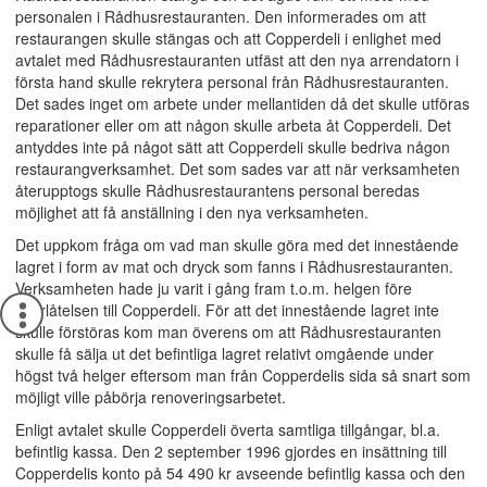
personalen i Rådhusrestauranten. Den informerades om att
restaurangen skulle stängas och att Copperdeli i enlighet med
avtalet med Rådhusrestauranten utfäst att den nya arrendatorn i
första hand skulle rekrytera personal från Rådhusrestauranten.
Det sades inget om arbete under mellantiden då det skulle utföras
reparationer eller om att någon skulle arbeta åt Copperdeli. Det
antyddes inte på något sätt att Copperdeli skulle bedriva någon
restaurangverksamhet. Det som sades var att när verksamheten
återupptogs skulle Rådhusrestaurantens personal beredas
möjlighet att få anställning i den nya verksamheten.
Det uppkom fråga om vad man skulle göra med det innestående
lagret i form av mat och dryck som fanns i Rådhusrestauranten.
Verksamheten hade ju varit i gång fram t.o.m. helgen före
överlåtelsen till Copperdeli. För att det innestående lagret inte
skulle förstöras kom man överens om att Rådhusrestauranten
skulle få sälja ut det befintliga lagret relativt omgående under
högst två helger eftersom man från Copperdelis sida så snart som
möjligt ville påbörja renoveringsarbetet.
Enligt avtalet skulle Copperdeli överta samtliga tillgångar, bl.a.
befintlig kassa. Den 2 september 1996 gjordes en insättning till
Copperdelis konto på 54 490 kr avseende befintlig kassa och den