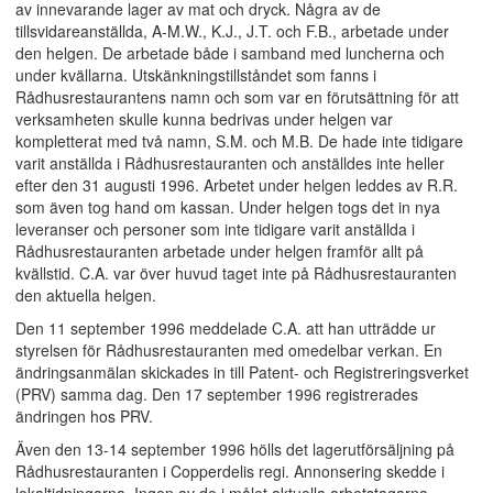
av innevarande lager av mat och dryck. Några av de
tillsvidareanställda, A-M.W., K.J., J.T. och F.B., arbetade under
den helgen. De arbetade både i samband med luncherna och
under kvällarna. Utskänkningstillståndet som fanns i
Rådhusrestaurantens namn och som var en förutsättning för att
verksamheten skulle kunna bedrivas under helgen var
kompletterat med två namn, S.M. och M.B. De hade inte tidigare
varit anställda i Rådhusrestauranten och anställdes inte heller
efter den 31 augusti 1996. Arbetet under helgen leddes av R.R.
som även tog hand om kassan. Under helgen togs det in nya
leveranser och personer som inte tidigare varit anställda i
Rådhusrestauranten arbetade under helgen framför allt på
kvällstid. C.A. var över huvud taget inte på Rådhusrestauranten
den aktuella helgen.
Den 11 september 1996 meddelade C.A. att han utträdde ur
styrelsen för Rådhusrestauranten med omedelbar verkan. En
ändringsanmälan skickades in till Patent- och Registreringsverket
(PRV) samma dag. Den 17 september 1996 registrerades
ändringen hos PRV.
Även den 13-14 september 1996 hölls det lagerutförsäljning på
Rådhusrestauranten i Copperdelis regi. Annonsering skedde i