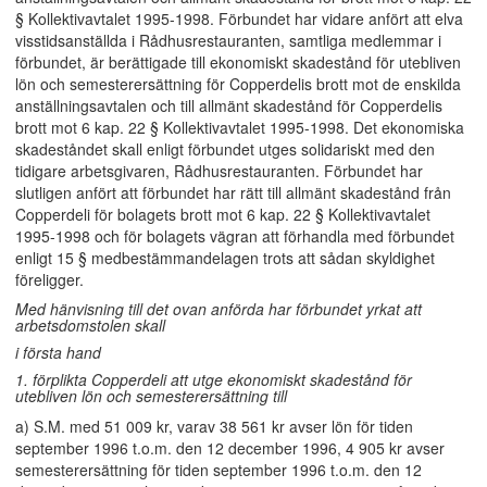
§ Kollektivavtalet 1995-1998. Förbundet har vidare anfört att elva
visstidsanställda i Rådhusrestauranten, samtliga medlemmar i
förbundet, är berättigade till ekonomiskt skadestånd för utebliven
lön och semesterersättning för Copperdelis brott mot de enskilda
anställningsavtalen och till allmänt skadestånd för Copperdelis
brott mot 6 kap. 22 § Kollektivavtalet 1995-1998. Det ekonomiska
skadeståndet skall enligt förbundet utges solidariskt med den
tidigare arbetsgivaren, Rådhusrestauranten. Förbundet har
slutligen anfört att förbundet har rätt till allmänt skadestånd från
Copperdeli för bolagets brott mot 6 kap. 22 § Kollektivavtalet
1995-1998 och för bolagets vägran att förhandla med förbundet
enligt 15 § medbestämmandelagen trots att sådan skyldighet
föreligger.
Med hänvisning till det ovan anförda har förbundet yrkat att
arbetsdomstolen skall
i första hand
1. förplikta Copperdeli att utge ekonomiskt skadestånd för
utebliven lön och semesterersättning till
a) S.M. med 51 009 kr, varav 38 561 kr avser lön för tiden
september 1996 t.o.m. den 12 december 1996, 4 905 kr avser
semesterersättning för tiden september 1996 t.o.m. den 12