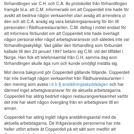
förhandlingen var C.H. och C.A. Av protokollet från förhandlingen
framgår bl.a. att C.M. informerade om att Copperdeli inte hade för
avsikt att bedriva någon verksamhet utan avsåg att arrendera ut
den och att C.A. ansåg sig vara betalningsansvarig för lön till
personalen i Rådhusrestauranten. C.M. deltog i mötet endast för
att informera förbundet om att Copperdeli inte hade övertagit
någon personal eller något arbetsgivaransvar och således inte var
förhandlingsskyldigt. Vad gäller den förhandling som förbundet
kallade till den 23 januari 1997 befann sig C.M. vid det tillfället i
Norge. Han fick ett telefonsamtal från C.H. samma dag som
förhandlingen skulle äga rum och kunde omöjligt inställa sig.
Mot denna bakgrund gör Copperdeli gällande följande. Copperdeli
har inte övertagit någon verksamhet från Rådhusrestauranten i
den mening som avses i
6 b § anställningsskyddslagen
och har
därmed inget arbetsgivaransvar för de aktuella arbetstagarna.
Copperdeli har aldrig bedrivit någon restaurangverksamhet varför
det inte har skett någon övergång från en arbetsgivare till en
annan.
Copperdeli har aldrig ingått några anställningsavtal med de
aktuella arbetstagarna. De ifrågavarande personerna har inte
heller utfört arbete åt Copperdeli på ett sätt som medför att