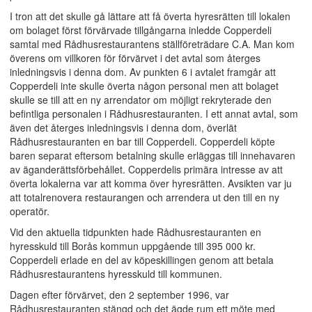
I tron att det skulle gå lättare att få överta hyresrätten till lokalen
om bolaget först förvärvade tillgångarna inledde Copperdeli
samtal med Rådhusrestaurantens ställföreträdare C.A. Man kom
överens om villkoren för förvärvet i det avtal som återges
inledningsvis i denna dom. Av punkten 6 i avtalet framgår att
Copperdeli inte skulle överta någon personal men att bolaget
skulle se till att en ny arrendator om möjligt rekryterade den
befintliga personalen i Rådhusrestauranten. I ett annat avtal, som
även det återges inledningsvis i denna dom, överlät
Rådhusrestauranten en bar till Copperdeli. Copperdeli köpte
baren separat eftersom betalning skulle erläggas till innehavaren
av äganderättsförbehållet. Copperdelis primära intresse av att
överta lokalerna var att komma över hyresrätten. Avsikten var ju
att totalrenovera restaurangen och arrendera ut den till en ny
operatör.
Vid den aktuella tidpunkten hade Rådhusrestauranten en
hyresskuld till Borås kommun uppgående till 395 000 kr.
Copperdeli erlade en del av köpeskillingen genom att betala
Rådhusrestaurantens hyresskuld till kommunen.
Dagen efter förvärvet, den 2 september 1996, var
Rådhusrestauranten stängd och det ägde rum ett möte med