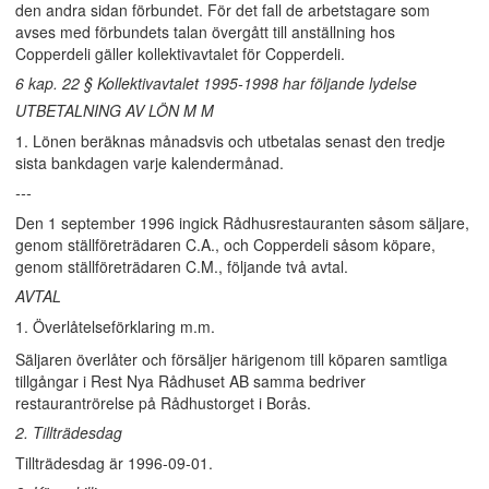
den andra sidan förbundet. För det fall de arbetstagare som
avses med förbundets talan övergått till anställning hos
Copperdeli gäller kollektivavtalet för Copperdeli.
6 kap. 22 § Kollektivavtalet 1995-1998 har följande lydelse
UTBETALNING AV LÖN M M
1. Lönen beräknas månadsvis och utbetalas senast den tredje
sista bankdagen varje kalendermånad.
---
Den 1 september 1996 ingick Rådhusrestauranten såsom säljare,
genom ställföreträdaren C.A., och Copperdeli såsom köpare,
genom ställföreträdaren C.M., följande två avtal.
AVTAL
1. Överlåtelseförklaring m.m.
Säljaren överlåter och försäljer härigenom till köparen samtliga
tillgångar i Rest Nya Rådhuset AB samma bedriver
restaurantrörelse på Rådhustorget i Borås.
2. Tillträdesdag
Tillträdesdag är 1996-09-01.