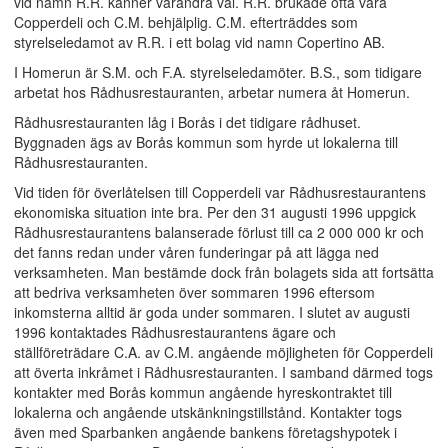
vid namn R.R. känner varandra väl. R.R. brukade ofta vara
Copperdeli och C.M. behjälplig. C.M. efterträddes som
styrelseledamot av R.R. i ett bolag vid namn Copertino AB.
I Homerun är S.M. och F.A. styrelseledamöter. B.S., som tidigare
arbetat hos Rådhusrestauranten, arbetar numera åt Homerun.
Rådhusrestauranten låg i Borås i det tidigare rådhuset.
Byggnaden ägs av Borås kommun som hyrde ut lokalerna till
Rådhusrestauranten.
Vid tiden för överlåtelsen till Copperdeli var Rådhusrestaurantens
ekonomiska situation inte bra. Per den 31 augusti 1996 uppgick
Rådhusrestaurantens balanserade förlust till ca 2 000 000 kr och
det fanns redan under våren funderingar på att lägga ned
verksamheten. Man bestämde dock från bolagets sida att fortsätta
att bedriva verksamheten över sommaren 1996 eftersom
inkomsterna alltid är goda under sommaren. I slutet av augusti
1996 kontaktades Rådhusrestaurantens ägare och
ställföreträdare C.A. av C.M. angående möjligheten för Copperdeli
att överta inkråmet i Rådhusrestauranten. I samband därmed togs
kontakter med Borås kommun angående hyreskontraktet till
lokalerna och angående utskänkningstillstånd. Kontakter togs
även med Sparbanken angående bankens företagshypotek i