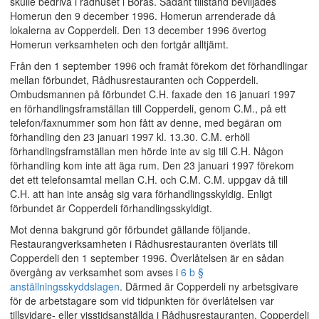
skulle bedriva i rådhuset i Borås. Sådant tillstånd beviljades
Homerun den 9 december 1996. Homerun arrenderade då
lokalerna av Copperdeli. Den 13 december 1996 övertog
Homerun verksamheten och den fortgår alltjämt.
Från den 1 september 1996 och framåt förekom det förhandlingar
mellan förbundet, Rådhusrestauranten och Copperdeli.
Ombudsmannen på förbundet C.H. faxade den 16 januari 1997
en förhandlingsframställan till Copperdeli, genom C.M., på ett
telefon/faxnummer som hon fått av denne, med begäran om
förhandling den 23 januari 1997 kl. 13.30. C.M. erhöll
förhandlingsframställan men hörde inte av sig till C.H. Någon
förhandling kom inte att äga rum. Den 23 januari 1997 förekom
det ett telefonsamtal mellan C.H. och C.M. C.M. uppgav då till
C.H. att han inte ansåg sig vara förhandlingsskyldig. Enligt
förbundet är Copperdeli förhandlingsskyldigt.
Mot denna bakgrund gör förbundet gällande följande.
Restaurangverksamheten i Rådhusrestauranten överläts till
Copperdeli den 1 september 1996. Överlåtelsen är en sådan
övergång av verksamhet som avses i
6 b §
anställningsskyddslagen
. Därmed är Copperdeli ny arbetsgivare
för de arbetstagare som vid tidpunkten för överlåtelsen var
tillsvidare- eller visstidsanställda i Rådhusrestauranten. Copperdeli