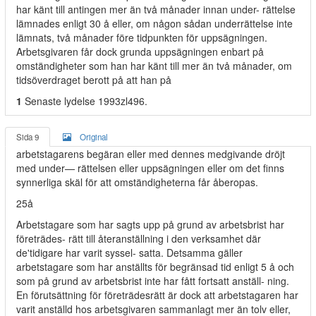
har känt till antingen mer än två månader innan under- rättelse
lämnades enligt 30 å eller, om någon sådan underrättelse inte
lämnats, två månader före tidpunkten för uppsägningen.
Arbetsgivaren får dock grunda uppsägningen enbart på
omständigheter som han har känt till mer än två månader, om
tidsöverdraget berott på att han på
1
Senaste lydelse 1993zl496.
Sida 9
Original
arbetstagarens begäran eller med dennes medgivande dröjt
med under— rättelsen eller uppsägningen eller om det finns
synnerliga skäl för att omständigheterna får åberopas.
25å
Arbetstagare som har sagts upp på grund av arbetsbrist har
företrädes- rätt till återanställning i den verksamhet där
de'tidigare har varit syssel- satta. Detsamma gäller
arbetstagare som har anställts för begränsad tid enligt 5 å och
som på grund av arbetsbrist inte har fått fortsatt anställ- ning.
En förutsättning för företrädesrätt är dock att arbetstagaren har
varit anställd hos arbetsgivaren sammanlagt mer än tolv eller,