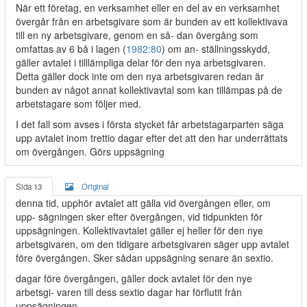
När ett företag, en verksamhet eller en del av en verksamhet
övergår från en arbetsgivare som är bunden av ett kollektivava
till en ny arbetsgivare, genom en så- dan övergång som
omfattas av 6 bå i lagen (
1982:80
) om an- ställningsskydd,
gäller avtalet i tilllämpliga delar för den nya arbetsgivaren.
Detta gäller dock inte om den nya arbetsgivaren redan är
bunden av något annat kollektivavtal som kan tillämpas på de
arbetstagare som följer med.
I det fall som avses i första stycket får arbetstagarparten säga
upp avtalet inom trettio dagar efter det att den har underrättats
om övergången. Görs uppsägning
Sida 13
Original
denna tid, upphör avtalet att gälla vid övergången eller, om
upp- sägningen sker efter övergången, vid tidpunkten för
uppsägningen. Kollektivavtalet gäller ej heller för den nye
arbetsgivaren, om den tidigare arbetsgivaren säger upp avtalet
före övergången. Sker sådan uppsägning senare än sextio.
dagar före övergången, gäller dock avtalet för den nye
arbetsgi- varen till dess sextio dagar har förflutit från
uppsägningen.