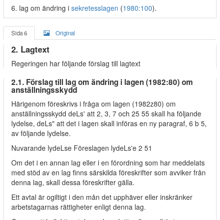
6. lag om ändring i
sekretesslagen
(
1980:100
).
Sida 6
Original
2. Lagtext
Regeringen har följande förslag till lagtext
2.1. Förslag till lag om ändring i lagen (1982:80) om
anställningsskydd
Härigenom föreskrivs i fråga om lagen (1982z80) om
anställningsskydd deLs' att 2, 3, 7 och 25 55 skall ha följande
lydelse, deLs" att det i lagen skall införas en ny paragraf, 6 b 5,
av följande lydelse.
Nuvarande lydeLse Föreslagen lydeLs'e 2 51
Om det i en annan lag eller i en förordning som har meddelats
med stöd av en lag finns särskilda föreskrifter som avviker från
denna lag, skall dessa föreskrifter gälla.
Ett avtal är ogiltigt i den mån det upphäver eller inskränker
arbetstagarnas rättigheter enligt denna lag.