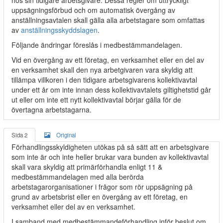
hos sin tidigare arbetsgivare. Dessa regler om uttryckligt
uppsägningsförbud och om automatisk övergång av
anställningsavtalen skall gälla alla arbetstagare som omfattas
av
anställningsskyddslagen
.
Följande ändringar föreslås i medbestämmandelagen.
Vid en övergång av ett företag, en verksamhet eller en del av
en verksamhet skall den nya arbetgivaren vara skyldig att
tillämpa villkoren i den tidigare arbetsgivarens kollektivavtal
under ett år om inte innan dess kollektivavtalets giltighetstid går
ut eller om inte ett nytt kollektivavtal börjar gälla för de
övertagna arbetstagarna.
Sida 2
Original
Förhandlingsskyldigheten utökas på så sätt att en arbetsgivare
som inte är och inte heller brukar vara bunden av kollektivavtal
skall vara skyldig att primärförhandla enligt 11 &
medbestämmandelagen med alla berörda
arbetstagarorganisationer i frågor som rör uppsägning på
grund av arbetsbrist eller en övergång av ett företag, en
verksamhet eller del av en verksamhet.
I samband med medbestämmandeförhandling inför beslut om