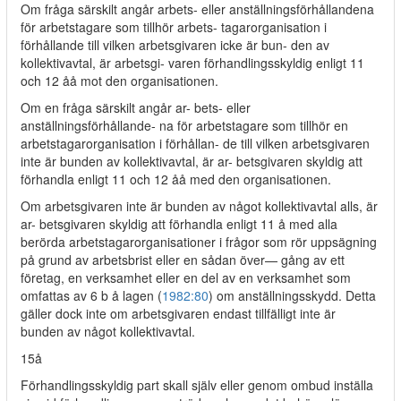
Om fråga särskilt angår arbets- eller anställningsförhållandena
för arbetstagare som tillhör arbets- tagarorganisation i
förhållande till vilken arbetsgivaren icke är bun- den av
kollektivavtal, är arbetsgi- varen förhandlingsskyldig enligt 11
och 12 åå mot den organisationen.
Om en fråga särskilt angår ar- bets- eller
anställningsförhållande- na för arbetstagare som tillhör en
arbetstagarorganisation i förhållan- de till vilken arbetsgivaren
inte är bunden av kollektivavtal, är ar- betsgivaren skyldig att
förhandla enligt 11 och 12 åå med den organisationen.
Om arbetsgivaren inte är bunden av något kollektivavtal alls, är
ar- betsgivaren skyldig att förhandla enligt 11 å med alla
berörda arbetstagarorganisationer i frågor som rör uppsägning
på grund av arbetsbrist eller en sådan över— gång av ett
företag, en verksamhet eller en del av en verksamhet som
omfattas av 6 b å lagen (
1982:80
) om anställningsskydd. Detta
gäller dock inte om arbetsgivaren endast tillfälligt inte är
bunden av något kollektivavtal.
15å
Förhandlingsskyldig part skall själv eller genom ombud inställa