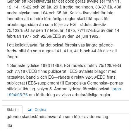
Genom ett kollektivavtal får det dock göras avvikelser från 11,
12, 14, 19-22 och 28 åå, 29 å tredje meningen, 33-37 åå, 43å
andra stycket samt 64 och 65 åå. Kollek- tivavtalet får inte
innebära att mindre förmånliga regler skall tillämpas för
arbetstagarsidan än som följer av EG—rådets direktiv
75/129/EEG av den 17 februari 1975, 77/187/EEG av den 14
februari 1977 och 92/56/EEG av den 24 juni 1992.
I ett kollektivavtal får det också föreskrivas längre gående
freds- plikt än som anges i 41, 41 a, 41 b och 44 åå eller ett
längre
1
Senaste lydelse 199311498. EG-rådets direktiv 75/129/EEG
och 77/187/EEG finns publicerat i EES-avtalets bilagor med
rättsakter, band 5 och EG—rådets direktiv 92/56/EEG finns
publicerat i EES-supplement till Europeiska Gemenska- pernas
officiella tidning, volym 5. Ändrad lydelse föreslås också i
prop.
1994/95:76
om förändring av vissa arbetsrättsliga regler.
Sida 11
Original
gående skadeståndsansvar än som följer av denna lag.
l3å