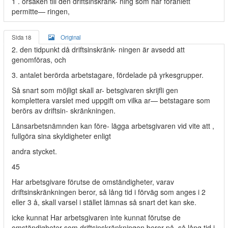
1 . orsaken till den driftsinskränk- ning som har föranlett
permitte— ringen,
Sida 18
Original
2. den tidpunkt då driftsinskränk- ningen är avsedd att
genomföras, och
3. antalet berörda arbetstagare, fördelade på yrkesgrupper.
Så snart som möjligt skall ar- betsgivaren skrijfli gen
komplettera varslet med uppgift om vilka ar— betstagare som
berörs av driftsin- skränkningen.
Länsarbetsnämnden kan före- lägga arbetsgivaren vid vite att ,
fullgöra sina skyldigheter enligt
andra stycket.
45
Har arbetsgivare förutse de omständigheter, varav
driftsinskränkningen beror, så lång tid i förväg som anges i 2
eller 3 å, skall varsel i stället lämnas så snart det kan ske.
icke kunnat Har arbetsgivaren inte kunnat förutse de
omständigheter som driftsinskränkningen beror på. så lång tid i