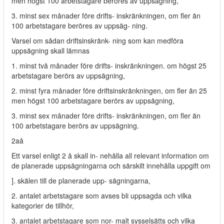
men högst 100 arbetstagare beröres av uppsägning,
3. minst sex månader före drifts- inskränkningen, om fler än
100 arbetstagare beröres av uppsäg- ning.
Varsel om sådan driftsinskränk- ning som kan medföra
uppsägning skall lämnas
1. minst två månader före drifts- inskränkningen. om högst 25
arbetstagare berörs av uppsägning,
2. minst fyra månader före driftsinskränkningen, om fler än 25
men högst 100 arbetstagare berörs av uppsägning,
3. minst sex månader före drifts- inskränkningen, om fler än
100 arbetstagare berörs av uppsägning.
2aå
Ett varsel enligt 2 å skall in- nehålla all relevant information om
de planerade uppsägningarna och särskilt innehålla uppgift om
]. skälen till de planerade upp- sägningarna,
2. antalet arbetstagare som avses bli uppsagda och vilka
kategorier de tillhör,
3. antalet arbetstagare som nor- malt sysselsätts och vilka