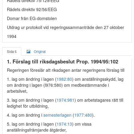
Rådets direktiv 75/129/EEG
Rådets direktiv 92/56/EEG
Domar från EG-domstolen
Utdrag ur protokoll vid regeringssammanträde den 27 oktober
1994
Sida 5
Original
1. Förslag till riksdagsbeslut Prop. 1994/95:102
Regeringen föreslår att riksdagen antar regeringens förslag till
1. lag om ändring i lagen (
1982:80
) om anställningsskydd, lag
om ändring i lagen (l976:580) om medbestämmande i
arbetslivet,
3. lag om ändring i lagen (
1974:981
) om arbetstagares rätt till
ledighet för utbildning,
4. lag om ändring i
semesterlagen
(
1977:480
).
5. lag om ändring i lagen (
1974:13
) om vissa
anställningsfrämjande åtgärder,