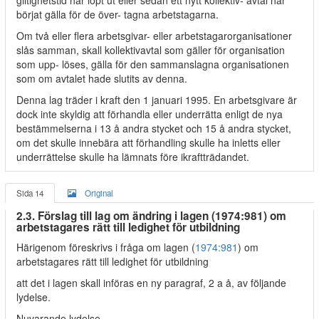
giltighetstid har löpt ut eller sedan ett nytt kollektiv- avtal har
börjat gälla för de över- tagna arbetstagarna.
Om två eller flera arbetsgivar- eller arbetstagarorganisationer
slås samman, skall kollektivavtal som gäller för organisation
som upp- löses, gälla för den sammanslagna organisationen
som om avtalet hade slutits av denna.
Denna lag träder i kraft den 1 januari 1995. En arbetsgivare är
dock inte skyldig att förhandla eller underrätta enligt de nya
bestämmelserna i 13 å andra stycket och 15 å andra stycket,
om det skulle innebära att förhandling skulle ha inletts eller
underrättelse skulle ha lämnats före ikraftträdandet.
Sida 14
Original
2.3. Förslag till lag om ändring i lagen (1974:981) om
arbetstagares rätt till ledighet för utbildning
Härigenom föreskrivs i fråga om lagen (
1974:981
) om
arbetstagares rätt till ledighet för utbildning
att det i lagen skall införas en ny paragraf, 2 a å, av följande
lydelse.
Nuvarande lydelse