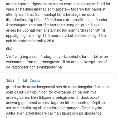
arbetstagaren tillgodoräkna sig en extra anställningsmånad för
varje anställningsmånad som arbets— tagaren har påbörjat
efter fyllda 45 år. Sammanlagt får arbetstagaren dock
tillgodoräkna sig högst 60 sådana extra anställningsmånader.
Arbetstagare som har fått återanställning enligt 25 å skall
anses ha uppnått den anställningstid som fordras för rätt till
uppsägningstid enligt 11 å andra stycket, besked enligt 15 å
och företrädesrätt enligt 25 å.
6bå
Vid övergång av ett företag, en verksamhet eller en del av en
verksamhet från en arbetsgivare till en annan, övergår också
de rättigheter och skyldigheter på
Sida 8
Original
grund av de anställningsavtal och de anställningsförhållanden
som gäller vid tidpunkten för övergång- en på den nya
arbetsgivaren. Den tidigare arbetsgivaren är dock också
ansvarig gentemot arbets- tagaren för ekonomiska förpliktel-
ser som hänför sig till tiden före övergången. Detta stycke
gäller även arbetstagare i allmän tjänst och på sjögående