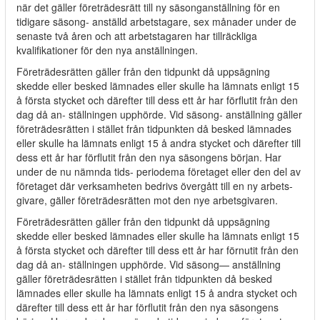
när det gäller företrädesrätt till ny säsonganställning för en
tidigare säsong- anställd arbetstagare, sex månader under de
senaste två åren och att arbetstagaren har tillräckliga
kvalifikationer för den nya anställningen.
Företrädesrätten gäller från den tidpunkt då uppsägning
skedde eller besked lämnades eller skulle ha lämnats enligt 15
å första stycket och därefter till dess ett år har förflutit från den
dag då an- ställningen upphörde. Vid säsong- anställning gäller
företrädesrätten i stället från tidpunkten då besked lämnades
eller skulle ha lämnats enligt 15 å andra stycket och därefter till
dess ett år har förflutit från den nya säsongens början. Har
under de nu nämnda tids- periodema företaget eller den del av
företaget där verksamheten bedrivs övergått till en ny arbets-
givare, gäller företrädesrätten mot den nye arbetsgivaren.
Företrädesrätten gäller från den tidpunkt då uppsägning
skedde eller besked lämnades eller skulle ha lämnats enligt 15
å första stycket och därefter till dess ett år har förnutit från den
dag då an- ställningen upphörde. Vid säsong— anställning
gäller företrädesrätten i stället från tidpunkten då besked
lämnades eller skulle ha lämnats enligt 15 å andra stycket och
därefter till dess ett år har förflutit från den nya säsongens