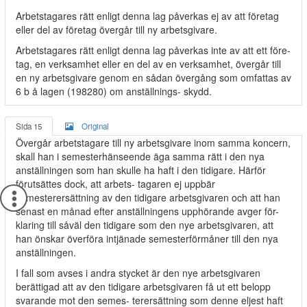
Arbetstagares rätt enligt denna lag påverkas ej av att företag
eller del av företag övergår till ny arbetsgivare.
Arbetstagares rätt enligt denna lag påverkas inte av att ett före-
tag, en verksamhet eller en del av en verksamhet, övergår till
en ny arbetsgivare genom en sådan övergång som omfattas av
6 b å lagen (198280) om anställnings- skydd.
Sida 15
Original
Övergår arbetstagare till ny arbetsgivare inom samma koncern,
skall han i semesterhänseende äga samma rätt i den nya
anställningen som han skulle ha haft i den tidigare. Härför
förutsättes dock, att arbets- tagaren ej uppbär
semesterersättning av den tidigare arbetsgivaren och att han
senast en månad efter anställningens upphörande avger för-
klaring till såväl den tidigare som den nye arbetsgivaren, att
han önskar överföra intjänade semesterförmåner till den nya
anställningen.
I fall som avses i andra stycket är den nye arbetsgivaren
berättigad att av den tidigare arbetsgivaren få ut ett belopp
svarande mot den semes- terersättning som denne eljest haft