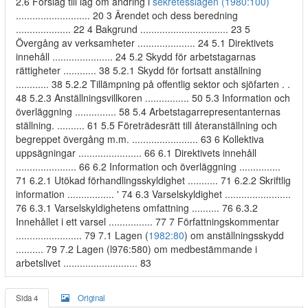
2.6 Förslag till lag om ändring i
sekretesslagen (1980:100)
........................... 20 3 Ärendet och dess beredning
.................... 22 4 Bakgrund ................................ 23 5
Övergång av verksamheter ..................... 24 5.1 Direktivets
innehåll ...................... 24 5.2 Skydd för arbetstagarnas
rättigheter ............ 38 5.2.1 Skydd för fortsatt anställning
............ 38 5.2.2 Tillämpning på offentlig sektor och sjöfarten . .
48 5.2.3 Anställningsvillkoren ................ 50 5.3 Information och
överläggning ............... 58 5.4 Arbetstagarrepresentanternas
ställning. .......... 61 5.5 Företrädesrätt till återanställning och
begreppet övergång m.m. ........................ 63 6 Kollektiva
uppsägningar ....................... 66 6.1 Direktivets innehåll
...................... 66 6.2 Information och överläggning ...............
71 6.2.1 Utökad förhandlingsskyldighet ........... 71 6.2.2 Skriftlig
information ................. ' 74 6.3 Varselskyldighet ........................
76 6.3.1 Varselskyldighetens omfattning .......... 76 6.3.2
Innehållet i ett varsel ................ 77 7 Författningskommentar
........................ 79 7.1 Lagen (
1982:80
) om anställningsskydd
.......... 79 7.2 Lagen (l976:580) om medbestämmande i
arbetslivet ........................... 83
Sida 4
Original