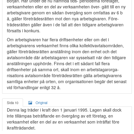
början. Har under de nu nämnda tids- periodema företaget,
verksamheten eller en del av verksamheten över- gått till en ny
arbetsgivare genom en sådan övergång som omfattas av 6 b
å, gäller företrädesrätten mot den nya arbetsgivaren. Före-
trädesrätten gäller även i de fall att den tidigare arbetsgivaren
försatts i konkurs.
Om arbetsgivaren har flera driftsenheter eller om det i
arbetsgivarens verksamhet finns olika kollektivavtalsområden,
gäller företrädesrätten anställning inom den enhet och det
avtalsområde där arbetstagaren var sysselsatt när den tidigare
anställningen upphörde. Finns det i ett sådant fall flera
driftsenheter på samma ort, skall inom en arbetstagarorga-
nisations avtalsområde företrädesrätten gälla arbetsgivarens
samtliga enheter på orten, om organisationen begär det senast
vid förhandlingar enligt 32 å.
Sida 10
Original
Denna lag träder i kraft den 1 januari 1995. Lagen skall dock
inte tillämpas beträffande en övergång av ett företag, en
verksamhet eller en del av en verksamhet som inträffat före
ikraftträdandet.