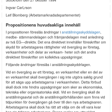
Stockholm den 27 oktober 1994
Ingvar CarLrson
Leif Blomberg (Arbetsmarknadsdepartementet)
Propositionens huvudsakliga innehåll
I propositionen föreslås ändringar i
anställningsskyddslagen
,
medbe- stämmandelagen och främjandelagen med anledning
av två EG—direktiv. Det ena direktivet innehåller föreskrifter om
skydd för arbetstagares rättigheter vid övergång av företag,
verksamheter och delar av verksam- heter och det andra
direktivet föreskrifter om kollektiva uppsägningar.
Följande ändringar föreslås i anställningsskyddrlagen.
Vid en övergång av ett företag, en verksamhet eller en del av
en verksamhet skall övergången i sig inte utgöra saklig grund
för att säga upp arbetstagarna i verksamheten. Detta förbud
skall dock inte hindra uppsägningar som sker av ekonomiska,
tekniska eller organisatoriska skäl. Vid en övergång skall de
anställningsavtal och de anställningsförhållanden som finns vid
tidpunkten för övergången gå över till den nya arbetsgivaren.
Arbetstagarna skall dock ha rätt att välja om de vill vara kvar