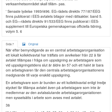
verksamhetsområdet skall tilläm- pas.
' Senaste lydelse 1993rl496. EG-rådets direktiv 77/187/EEG
finns publicerat i EES-avtalets bilagor med rättsakter. band 5.
och EG—rådets direktiv 91/533/EEG finns publicerat i EES-
supplement till Europeiska gemenskapernas officiella tidning,
volym 5. 6
Sida 7
Original
När efter bemyndigande av en central arbetstagarorganisation
ett lokalt kollektivavtal har träffats om avvikelser från 22 å får
avtalet tillämpas i fråga om uppsägning av arbetstagare som
vid uppsägningstidens slut är äldre än 57 och ett halvt är bara
om arbetsgivaren får den centrala arbetstagarorganisationens
medgivande till varje enskild uppsägning.
En arbetsgivare som är bunden av ett kollektivavtal enligt tredje
stycket får tillämpa avtalet även på arbetstagare som inte är
medlemmar av den avtalsslutande arbetstagarorganiationen
men sysselsätts i arbete som avses med avtalet.
3ä