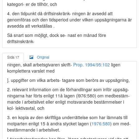
kategori- er de tillhör, och
4. den tidpunkt då driftsinskränk- ningen är avsedd att
genomföras och den tidsperiod under vilken uppsägningarna är
avsedda att verkställas .
Så snart som möjligt, dock se- nast en månad före
driftsinskränk-
Sida 17
Original
ningen, skall arbetsgivaren skrift-
Prop. 1994/95:102
ligen
komplettera varslet med
]. uppgifter om vilka arbets- tagare som berörs av uppsägning,
2. relevant information om de förhandlingar som inför uppsäg-
ningarna har förts enligt 11å lagen (l976:580) om medbestäm-
mande i arbetslivet eller enligt motsvarande bestämmelser i
kol- lektivavtal, och
3. en kopia av den skriftliga underrättelse som har lämnats till
motparten enligt 15 å andra stycket lagen (
1976:580
) om med-
bestämmande i arbetslivet.