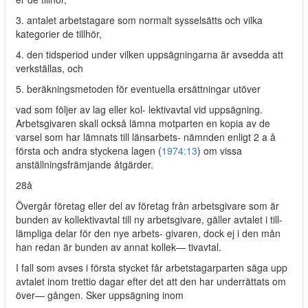
3. antalet arbetstagare som normalt sysselsätts och vilka
kategorier de tillhör,
4. den tidsperiod under vilken uppsägningarna är avsedda att
verkställas, och
5. beräkningsmetoden för eventuella ersättningar utöver
vad som följer av lag eller kol- lektivavtal vid uppsägning.
Arbetsgivaren skall också lämna motparten en kopia av de
varsel som har lämnats till länsarbets- nämnden enligt 2 a å
första och andra styckena lagen (
1974:13
) om vissa
anställningsfrämjande åtgärder.
28å
Övergår företag eller del av företag från arbetsgivare som är
bunden av kollektivavtal till ny arbetsgivare, gäller avtalet i till-
lämpliga delar för den nye arbets- givaren, dock ej i den mån
han redan är bunden av annat kollek— tivavtal.
I fall som avses i första stycket får arbetstagarparten säga upp
avtalet inom trettio dagar efter det att den har underrättats om
över— gången. Sker uppsägning inom