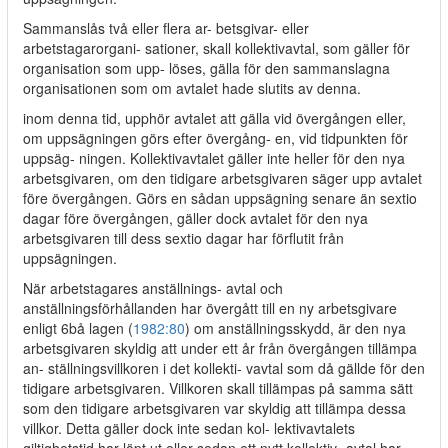
Sammanslås två eller flera ar- betsgivar- eller
arbetstagarorgani- sationer, skall kollektivavtal, som gäller för
organisation som upp- löses, gälla för den sammanslagna
organisationen som om avtalet hade slutits av denna.
inom denna tid, upphör avtalet att gälla vid övergången eller,
om uppsägningen görs efter övergång- en, vid tidpunkten för
uppsäg- ningen. Kollektivavtalet gäller inte heller för den nya
arbetsgivaren, om den tidigare arbetsgivaren säger upp avtalet
före övergången. Görs en sådan uppsägning senare än sextio
dagar före övergången, gäller dock avtalet för den nya
arbetsgivaren till dess sextio dagar har förflutit från
uppsägningen.
När arbetstagares anställnings- avtal och
anställningsförhållanden har övergått till en ny arbetsgivare
enligt 6bå lagen (
1982:80
) om anställningsskydd, är den nya
arbetsgivaren skyldig att under ett år från övergången tillämpa
an- ställningsvillkoren i det kollekti- vavtal som då gällde för den
tidigare arbetsgivaren. Villkoren skall tillämpas på samma sätt
som den tidigare arbetsgivaren var skyldig att tillämpa dessa
villkor. Detta gäller dock inte sedan kol- lektivavtalets