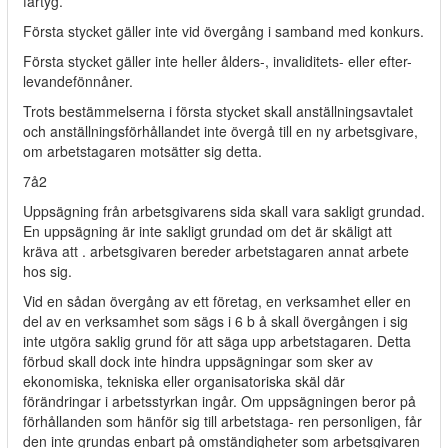
fartyg.
Första stycket gäller inte vid övergång i samband med konkurs.
Första stycket gäller inte heller ålders-, invaliditets- eller efter-
levandefönnåner.
Trots bestämmelserna i första stycket skall anställningsavtalet
och anställningsförhållandet inte övergå till en ny arbetsgivare,
om arbetstagaren motsätter sig detta.
7å2
Uppsägning från arbetsgivarens sida skall vara sakligt grundad.
En uppsägning är inte sakligt grundad om det är skäligt att
kräva att . arbetsgivaren bereder arbetstagaren annat arbete
hos sig.
Vid en sådan övergång av ett företag, en verksamhet eller en
del av en verksamhet som sägs i 6 b å skall övergången i sig
inte utgöra saklig grund för att säga upp arbetstagaren. Detta
förbud skall dock inte hindra uppsägningar som sker av
ekonomiska, tekniska eller organisatoriska skäl där
förändringar i arbetsstyrkan ingår. Om uppsägningen beror på
förhållanden som hänför sig till arbetstaga- ren personligen, får
den inte grundas enbart på omständigheter som arbetsgivaren