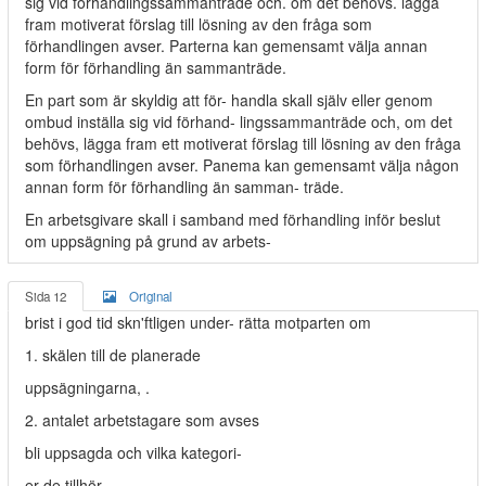
sig vid förhandlingssammanträde och. om det behövs. lägga
fram motiverat förslag till lösning av den fråga som
förhandlingen avser. Parterna kan gemensamt välja annan
form för förhandling än sammanträde.
En part som är skyldig att för- handla skall själv eller genom
ombud inställa sig vid förhand- lingssammanträde och, om det
behövs, lägga fram ett motiverat förslag till lösning av den fråga
som förhandlingen avser. Panema kan gemensamt välja någon
annan form för förhandling än samman- träde.
En arbetsgivare skall i samband med förhandling inför beslut
om uppsägning på grund av arbets-
Sida 12
Original
brist i god tid skn'ftligen under- rätta motparten om
1. skälen till de planerade
uppsägningarna, .
2. antalet arbetstagare som avses
bli uppsagda och vilka kategori-
er de tillhör,