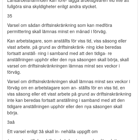
Länsarbetsnämnden kan före- lägga arbetsgivaren vid vite att
fullgöra sina skyldigheter enligt andra stycket.
35
Varsel om sådan driftsinskränkning som kan medföra
permittering skall lämnas minst en månad i förväg.
Kan arbetstagare, som anställts för viss tid, viss säsong eller
visst arbete. på grund av driftsinskränk- ning icke beredas
fortsatt anställ- ning i samband med att den tidiga- re
anställningen upphör eller den nya säsongen skall börja, skall
varsel om driftsinskränkningen lämnas minst sex veckor i
förväg.
Varsel om driftsinskränkningen skall lämnas minst sex veckor i
förväg om en arbetstagare som an- ställts för en viss tid, en
viss säsong eller ett visst arbete på grund av driftsinskränkning
inte kan beredas fortsatt anställning i samband med att den
tidigare anställningen upphör eller den nya säsongen skall
börja.
3aå
Ett varsel enligt 3å skall in- nehålla uppgift om