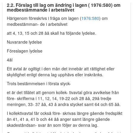
2.2. Förslag till lag om ändring i lagen ( 1976:580) om
medbestämmande i arbetslivet
Härigenom föreskrivs i fråga om lagen (
1976:580
) om
medbestämman- de i arbetslivet
att 4, 13, 15 och 28 åå skall ha följande lydelse.
Nuvarande lydelse
Föreslagen lydelse
4ål
Ett avtal är ogiltigt i den mån det innebär att rättighet eller
skyldighet enligt denna lag upphävs eller inskränks.
Trots bestämmelsen i första styck-
et är det tillåtet att genom kollek- tivavtal göra avvikelse från
före- skrifterna i 11, 12, 14, 19-22 och 28 åå, 29å tredje
meningen, 33- 37 åå, 43 å andra stycket samt 64 och 65 åå.
I kollektivavtal får också före- skrivas längre gående fredsplikt
än 41, 41 a, 41 b och 44 åå anger samt längre gående
skadeståndsan- svar än som följer av denna lag.