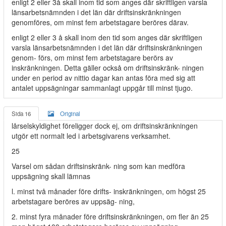
enligt 2 eller 3å skall inom tid som anges där skriftligen varsla
länsarbetsnämnden i det län där driftsinskränkningen
genomföres, om minst fem arbetstagare beröres därav.
enligt 2 eller 3 å skall inom den tid som anges där skriftligen
varsla länsarbetsnämnden i det län där driftsinskränkningen
genom- förs, om minst fem arbetstagare berörs av
inskränkningen. Detta gäller också om driftsinskränk- ningen
under en period av nittio dagar kan antas föra med sig att
antalet uppsägningar sammanlagt uppgår till minst tjugo.
Sida 16
Original
lårselskyldighet föreligger dock ej, om driftsinskränkningen
utgör ett normalt led i arbetsgivarens verksamhet.
25
Varsel om sådan driftsinskränk- ning som kan medföra
uppsägning skall lämnas
l. minst två månader före drifts- inskränkningen, om högst 25
arbetstagare beröres av uppsäg- ning,
2. minst fyra månader före driftsinskränkningen, om fler än 25