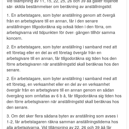
Vid tillämpning av 11, 15, 22, 25, 26 och 39 åå gäller följande
sär- skilda bestämmelser om beräkning av anställningstid:
1. En arbetstagare, som byter anställning genom att övergå
från en arbetsgivare till en annan, får i den senare
anställningen tillgodoräkna sig också tiden i den förra, om
arbetsgivarna vid tidpunkten för över- gången tillhör samma
koncern.
2. En arbetstagare, som byter anställning i samband med att
ett företag eller en del av ett företag övergår från en
arbetsgivare till en annan, får tillgodoräkna sig tiden hos den
förre arbetsgivaren när anställningstid skall beräknas hos den
senare.
2. En arbetstagare, som byter anställning i samband med att
ett företag, en verksamhet eller en del av en verksamhet
övergår från en arbetsgivare till en annan genom en sådan
övergång som omfattas av 6 b å, får tillgodoräkna sig tiden hos
den förre arbetsgivaren när anställningstid skall beräknas hos
den senare.
3. Om det sker flera sådana byten av anställning som avses i
1-2, får arbetstagaren räkna samman anställningstidema hos
alla arbetsgivarna. Vid tillämpning av 22, 26 och 39 åå får