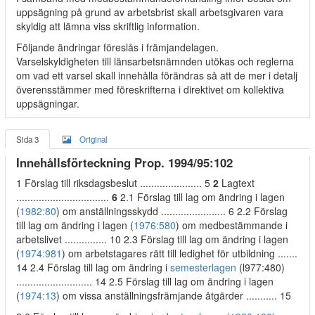
uppsägning på grund av arbetsbrist skall arbetsgivaren vara
skyldig att lämna viss skriftlig information.
Följande ändringar föreslås i främjandelagen.
Varselskyldigheten till länsarbetsnämnden utökas och reglerna
om vad ett varsel skall innehålla förändras så att de mer i detalj
överensstämmer med föreskrifterna i direktivet om kollektiva
uppsägningar.
Sida 3
Original
Innehållsförteckning Prop. 1994/95:102
1 Förslag till riksdagsbeslut ...................... 5
2
Lagtext
.................................
6
2.1 Förslag till lag om ändring i lagen
(
1982:80
) om anställningsskydd ....................... 6 2.2 Förslag
till lag om ändring i lagen (
1976:580
) om medbestämmande i
arbetslivet ............... 10 2.3 Förslag till lag om ändring i lagen
(
1974:981
) om arbetstagares rätt till ledighet för utbildning .......
14 2.4 Förslag till lag om ändring i
semesterlagen
(l977:480)
........................... 14 2.5 Förslag till lag om ändring i lagen
(
1974:13
) om vissa anställningsfrämjande åtgärder ........... 15