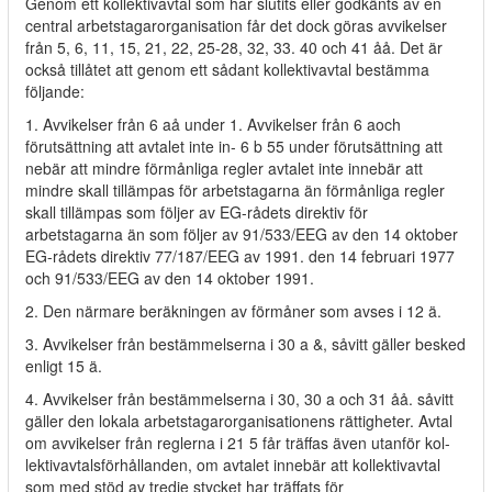
Genom ett kollektivavtal som har slutits eller godkänts av en
central arbetstagarorganisation får det dock göras avvikelser
från 5, 6, 11, 15, 21, 22, 25-28, 32, 33. 40 och 41 åå. Det är
också tillåtet att genom ett sådant kollektivavtal bestämma
följande:
1. Avvikelser från 6 aå under 1. Avvikelser från 6 aoch
förutsättning att avtalet inte in- 6 b 55 under förutsättning att
nebär att mindre förmånliga regler avtalet inte innebär att
mindre skall tillämpas för arbetstagarna än förmånliga regler
skall tillämpas som följer av EG-rådets direktiv för
arbetstagarna än som följer av 91/533/EEG av den 14 oktober
EG-rådets direktiv 77/187/EEG av 1991. den 14 februari 1977
och 91/533/EEG av den 14 oktober 1991.
2. Den närmare beräkningen av förmåner som avses i 12 ä.
3. Avvikelser från bestämmelserna i 30 a &, såvitt gäller besked
enligt 15 ä.
4. Avvikelser från bestämmelserna i 30, 30 a och 31 åå. såvitt
gäller den lokala arbetstagarorganisationens rättigheter. Avtal
om avvikelser från reglerna i 21 5 får träffas även utanför kol-
lektivavtalsförhållanden, om avtalet innebär att kollektivavtal
som med stöd av tredje stycket har träffats för