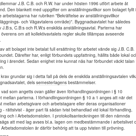
lemmar J.B. C.B. och R.W. har under hösten 1996 utfört arbete åt
and. Den blankett med uppgifter om anställningsvillkor som bolaget fyllt 
 arbetstagarna har rubriken "Bekräftelse av anställningsvillkor
läggnings- och Vägavtalens område)". Byggnadsavtalet har således
av J.B:s, C.B:s och R.W:s enskilda anställningsavtal. Parterna har
it överens om att kollektivavtalets regler skulle tillämpas avseende
.
 att bolaget inte betalat full ersättning för arbetet vände sig J.B. C.B.
rbundet. Därefter har, enligt förbundets uppfattning, hållits både lokal oc
ling i ärendet. Sedan enighet inte kunnat nås har förbundet väckt talan 
n.
krav grundar sig i detta fall på dels de enskilda anställningsavtalen vilk
yggnadsavtalet, dels
semesterlagens
bestämmelser.
 vad som angetts ovan gäller även förhandlingsordningen i § 10
 mellan parterna. I förhandlingsordningen § 10 a 1 anges att när det
 mellan arbetsgivare och arbetstagare eller deras organisationer
g - rättstvist - äger part få sådan tvist behandlad vid lokal förhandling,
ling och i Arbetsdomstolen. I protokollsanteckningen till den nämnda
ägs att med lag avses bl.a. lagen om medbestämmande i arbetslivet 
. Arbetsdomstolen är därför behörig att ta upp tvisten till prövning.