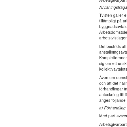
Arbetsgivarpar
Avvisningsfråg
Tvisten gäller 
tillämpligt på 
byggnadsavtalet
Arbetsdomstolen
arbetstvistlage
Det bestrids at
anställningsavt
Kompletterande
sig om ett ensk
kollektivavtale
Även om domstol
och att det håll
förhandlingar in
anteckning till
anges följande 
a) Förhandling
Med part avses 
Arbetsgivarpart