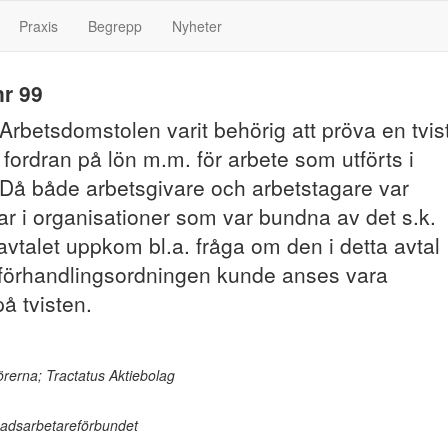
Praxis
Begrepp
Nyheter
r 99
rbetsdomstolen varit behörig att pröva en tvis
ordran på lön m.m. för arbete som utförts i
 Då både arbetsgivare och arbetstagare var
 i organisationer som var bundna av det s.k.
talet uppkom bl.a. fråga om den i detta avtal
förhandlingsordningen kunde anses vara
på tvisten.
rerna; Tractatus Aktiebolag
adsarbetareförbundet