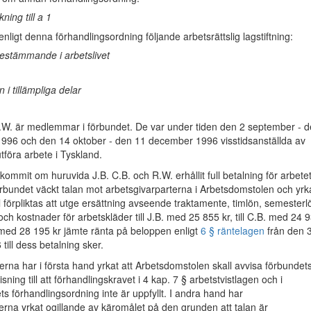
ning till a 1
nligt denna förhandlingsordning följande arbetsrättslig lagstiftning:
stämmande i arbetslivet
 i tillämpliga delar
R.W. är medlemmar i förbundet. De var under tiden den 2 september - 
996 och den 14 oktober - den 11 december 1996 visstidsanställda av
utföra arbete i Tyskland.
kommit om huruvida J.B. C.B. och R.W. erhållit full betalning för arbetet
rbundet väckt talan mot arbetsgivarparterna i Arbetsdomstolen och yrk
ll förpliktas att utge ersättning avseende traktamente, timlön, semesterl
och kostnader för arbetskläder till J.B. med 25 855 kr, till C.B. med 24 
. med 28 195 kr jämte ränta på beloppen enligt
6 § räntelagen
från den 
ill dess betalning sker.
erna har i första hand yrkat att Arbetsdomstolen skall avvisa förbundet
ning till att förhandlingskravet i 4 kap. 7 § arbetstvistlagen och i
s förhandlingsordning inte är uppfyllt. I andra hand har
erna yrkat ogillande av käromålet på den grunden att talan är