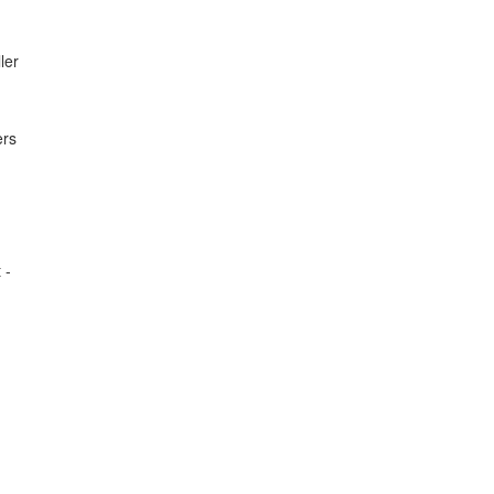
ler
ers
 -