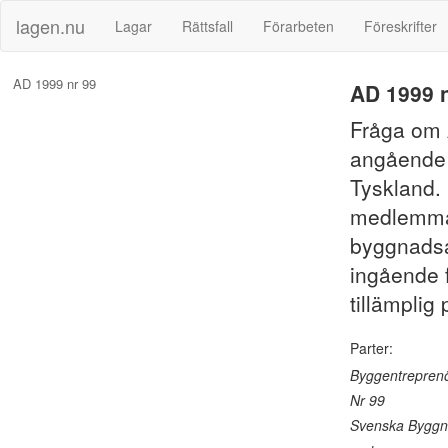
lagen.nu
Lagar
Rättsfall
Förarbeten
Föreskrifter
AD 1999 nr 99
AD 1999 n
Fråga om A
angående f
Tyskland.
medlemmar
byggnadsav
ingående 
tillämplig 
Parter:
Byggentreprenö
Nr 99
Svenska Byggn