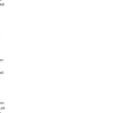
ilt
l
i
gen
att
gen
g på
n