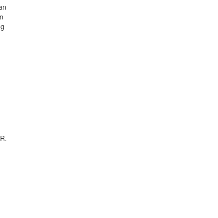
an
on
ng
.R.