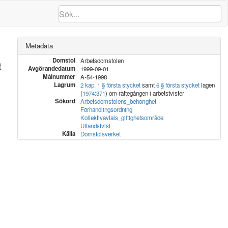
Metadata
Domstol
Arbetsdomstolen
t
Avgörandedatum
1999-09-01
Målnummer
A-54-1998
Lagrum
2 kap. 1 § första stycket
samt
6 § första stycket
lagen
(
1974:371
) om rättegången i arbetstvister
Sökord
Arbetsdomstolens_behörighet
Förhandlingsordning
Kollektivavtals_giltighetsområde
Utlandstvist
Källa
Domstolsverket