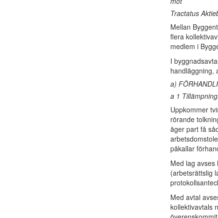
mot
Tractatus Aktie
Mellan Byggent
flera kollektiva
medlem i Bygge
I byggnadsavtal
handläggning, a
a) FÖRHANDL
a 1 Tillämpnin
Uppkommer tvist
rörande tolkning
äger part få så
arbetsdomstolen
påkallar förhan
Med lag avses l
(arbetsrättslig 
protokollsante
Med avtal avse
kollektivavtals 
överenskommit 