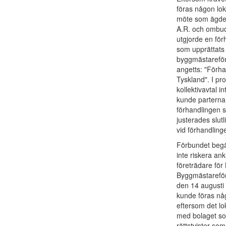
föras någon lok
möte som ägde r
A.R. och ombud
utgjorde en för
som upprättats 
byggmästareföre
angetts: "Förha
Tyskland". I pr
kollektivavtal i
kunde parterna 
förhandlingen sk
justerades slut
vid förhandlin
Förbundet begär
inte riskera an
företrädare fö
Byggmästareföre
den 14 augusti 
kunde föras någ
eftersom det l
med bolaget som
rättstvister so