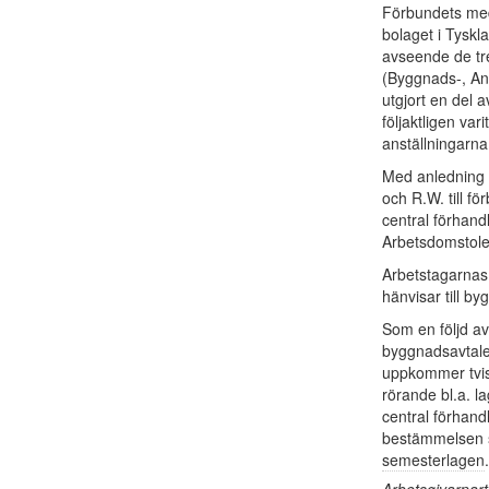
Förbundets med
bolaget i Tyskl
avseende de tre
(Byggnads-, An
utgjort en del 
följaktligen var
anställningarna
Med anledning av
och R.W. till fö
central förhand
Arbetsdomstole
Arbetstagarnas 
hänvisar till b
Som en följd av
byggnadsavtalet
uppkommer tvist
rörande bl.a. la
central förhand
bestämmelsen s
semesterlagen