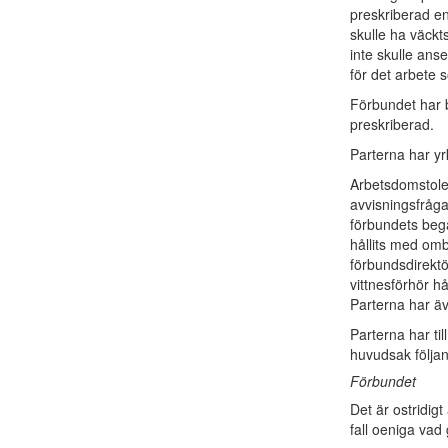
preskriberad e
skulle ha väckts
inte skulle anse
för det arbete s
Förbundet har b
preskriberad.
Parterna har yr
Arbetsdomstolen
avvisningsfråga
förbundets beg
hållits med om
förbundsdirektö
vittnesförhör 
Parterna har äv
Parterna har til
huvudsak följa
Förbundet
Det är ostridig
fall oeniga vad 