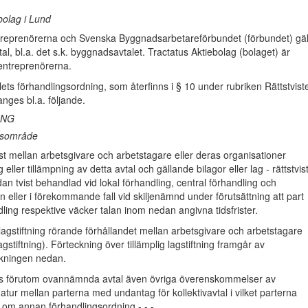
bolag i Lund
reprenörerna och Svenska Byggnadsarbetareförbundet (förbundet) gäl
vtal, bl.a. det s.k. byggnadsavtalet. Tractatus Aktiebolag (bolaget) är
ntreprenörerna.
ets förhandlingsordning, som återfinns i § 10 under rubriken Rättstvist
nges bl.a. följande.
ING
gsområde
 mellan arbetsgivare och arbetstagare eller deras organisationer
 eller tillämpning av detta avtal och gällande bilagor eller lag - rättstvist
dan tvist behandlad vid lokal förhandling, central förhandling och
 eller i förekommande fall vid skiljenämnd under förutsättning att part
dling respektive väcker talan inom nedan angivna tidsfrister.
agstiftning rörande förhållandet mellan arbetsgivare och arbetstagare
lagstiftning). Förteckning över tillämplig lagstiftning framgår av
ckningen nedan.
s förutom ovannämnda avtal även övriga överenskommelser av
natur mellan parterna med undantag för kollektivavtal i vilket parterna
om annan förhandlingsordning.- - -