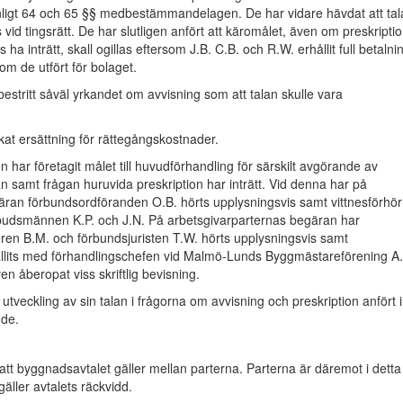
nligt 64 och 65 §§ medbestämmandelagen. De har vidare hävdat att tal
 vid tingsrätt. De har slutligen anfört att käromålet, även om preskripti
s ha inträtt, skall ogillas eftersom J.B. C.B. och R.W. erhållit full betalni
om de utfört för bolaget.
estritt såväl yrkandet om avvisning som att talan skulle vara
kat ersättning för rättegångskostnader.
 har företagit målet till huvudförhandling för särskilt avgörande av
n samt frågan huruvida preskription har inträtt. Vid denna har på
äran förbundsordföranden O.B. hörts upplysningsvis samt vittnesförhör
budsmännen K.P. och J.N. På arbetsgivarparternas begäran har
ren B.M. och förbundsjuristen T.W. hörts upplysningsvis samt
hållits med förhandlingschefen vid Malmö-Lunds Byggmästareförening A
en åberopat viss skriftlig bevisning.
l utveckling av sin talan i frågorna om avvisning och preskription anfört i
nde.
t att byggnadsavtalet gäller mellan parterna. Parterna är däremot i detta
gäller avtalets räckvidd.