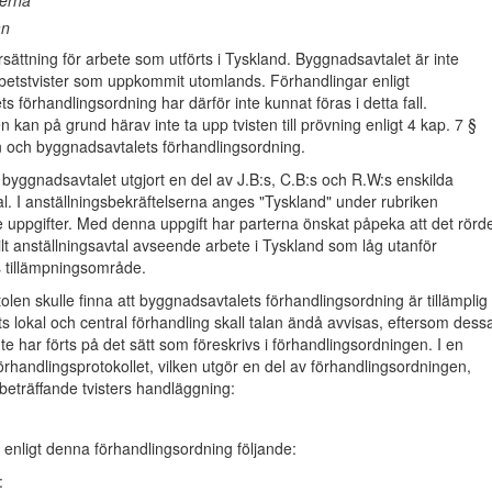
terna
an
ersättning för arbete som utförts i Tyskland. Byggnadsavtalet är inte
arbetstvister som uppkommit utomlands. Förhandlingar enligt
s förhandlingsordning har därför inte kunnat föras i detta fall.
 kan på grund härav inte ta upp tvisten till prövning enligt 4 kap. 7 §
n och byggnadsavtalets förhandlingsordning.
t byggnadsavtalet utgjort en del av J.B:s, C.B:s och R.W:s enskilda
al. I anställningsbekräftelserna anges "Tyskland" under rubriken
 uppgifter. Med denna uppgift har parterna önskat påpeka att det rörd
ilt anställningsavtal avseende arbete i Tyskland som låg utanför
ts tillämpningsområde.
en skulle finna att byggnadsavtalets förhandlingsordning är tillämplig
its lokal och central förhandling skall talan ändå avvisas, eftersom dess
te har förts på det sätt som föreskrivs i förhandlingsordningen. I en
 förhandlingsprotokollet, vilken utgör en del av förhandlingsordningen,
beträffande tvisters handläggning:
enligt denna förhandlingsordning följande:
: