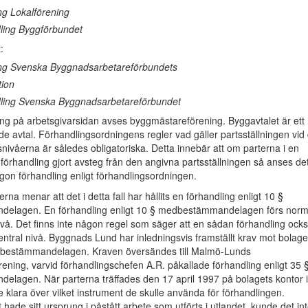
ng Lokalförening
dling Byggförbundet
:
ing Svenska Byggnadsarbetareförbundets
tion
dling Svenska Byggnadsarbetareförbundet
ng på arbetsgivarsidan avses byggmästareförening. Byggavtalet är ett
de avtal. Förhandlingsordningens regler vad gäller partsställningen vid
snivåerna är således obligatoriska. Detta innebär att om parterna i en
en förhandling gjort avsteg från den angivna partsställningen så anses de
ågon förhandling enligt förhandlingsordningen.
rna menar att det i detta fall har hållits en förhandling enligt 10 §
elagen. En förhandling enligt 10 § medbestämmandelagen förs norm
vå. Det finns inte någon regel som säger att en sådan förhandling ock
central nivå. Byggnads Lund har inledningsvis framställt krav mot bolage
dbestämmandelagen. Kraven översändes till Malmö-Lunds
ning, varvid förhandlingschefen A.R. påkallade förhandling enligt 35 
lagen. När parterna träffades den 17 april 1997 på bolagets kontor i
e klara över vilket instrument de skulle använda för förhandlingen.
 hade sitt ursprung i påstått arbete som utförts i utlandet, kunde det in