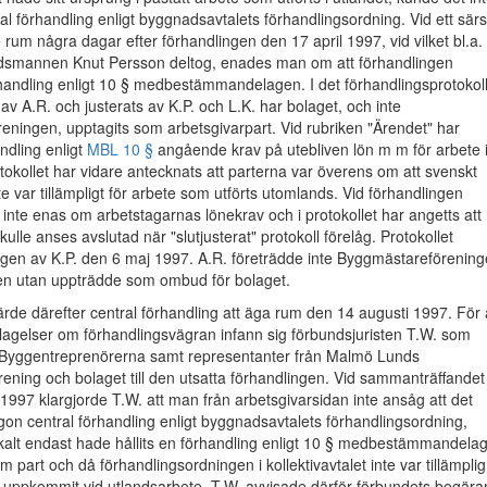
al förhandling enligt byggnadsavtalets förhandlingsordning. Vid ett särsk
um några dagar efter förhandlingen den 17 april 1997, vid vilket bl.a.
smannen Knut Persson deltog, enades man om att förhandlingen
handling enligt 10 § medbestämmandelagen. I det förhandlingsprotokol
av A.R. och justerats av K.P. och L.K. har bolaget, och inte
ningen, upptagits som arbetsgivarpart. Vid rubriken "Ärendet" har
ndling enligt
MBL 10 §
angående krav på utebliven lön m m för arbete 
otokollet har vidare antecknats att parterna var överens om att svenskt
nte var tillämpligt för arbete som utförts utomlands. Vid förhandlingen
inte enas om arbetstagarnas lönekrav och i protokollet har angetts att
ulle anses avslutad när "slutjusterat" protokoll förelåg. Protokollet
ligen av K.P. den 6 maj 1997. A.R. företrädde inte Byggmästareförenin
gen utan uppträdde som ombud för bolaget.
de därefter central förhandling att äga rum den 14 augusti 1997. För 
klagelser om förhandlingsvägran infann sig förbundsjuristen T.W. som
r Byggentreprenörerna samt representanter från Malmö Lunds
ning och bolaget till den utsatta förhandlingen. Vid sammanträffandet
1997 klargjorde T.W. att man från arbetsgivarsidan inte ansåg att det
on central förhandling enligt byggnadsavtalets förhandlingsordning,
okalt endast hade hållits en förhandling enligt 10 § medbestämmandela
 part och då förhandlingsordningen i kollektivavtalet inte var tillämpli
m uppkommit vid utlandsarbete. T.W. avvisade därför förbundets begära