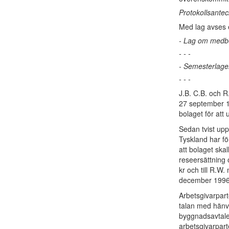
Protokollsanteck
Med lag avses e
- Lag om medbe
- - -
- Semesterlagen
- - -
J.B. C.B. och 
27 september 1
bolaget för att 
Sedan tvist upp
Tyskland har fö
att bolaget ska
reseersättning 
kr och till R.W
december 1996 t
Arbetsgivarpart
talan med hänvis
byggnadsavtalet
arbetsgivarpart