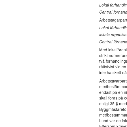
Lokal förhandli
Central förhan
Arbetstagarpart
Lokal förhandl
lokala organisa
Central förhan
Med lokalföreni
strikt normeran
två förhandling
rättstvist vid 
inte ha skett n
Arbetsgivarparte
medbestämmand
endast på en ni
skall föras på 
enligt 35 § me
Byggmästareföre
medbestämmande
Lund var de int
Eftersom kravet