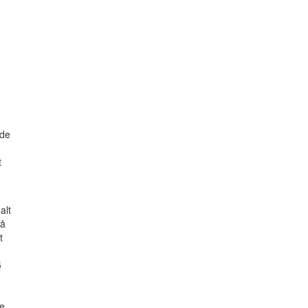
 de
t
alt
så
t
§
te