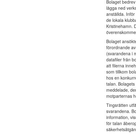
Bolaget bedrev 
lägga ned verk
anställda. Infö
de lokala klub
Kristinehamn. D
överenskommels
Bolaget ansökte
förordnande av
(svarandena i 
datafiler från b
att filerna inn
som tillkom bol
hos en konkurre
talan. Bolagets
meddelade, den 
motparternas h
Tingsrätten ut
svarandena. Bola
information, vis
för talan åber
säkerhetsåtgär