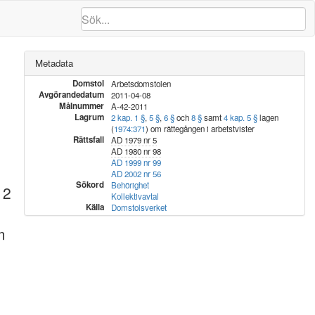
Metadata
Domstol
Arbetsdomstolen
Avgörandedatum
2011-04-08
Målnummer
A-42-2011
Lagrum
2 kap. 1 §
,
5 §
,
6 §
och
8 §
samt
4 kap. 5 §
lagen
(
1974:371
) om rättegången i arbetstvister
Rättsfall
AD 1979 nr 5
AD 1980 nr 98
AD 1999 nr 99
AD 2002 nr 56
Sökord
Behörighet
 2
Kollektivavtal
Källa
Domstolsverket
m