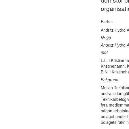
domstol pr
organisati
Parter:
Andritz Hydro AB
Nr 28
Andritz Hydro 
mot
L.L. i Kristineh
Kristinehamn, K.
B.N. i Kristine
Bakgrund
Mellan Teknikar
andra sidan gäl
Teknikarbetsgi
fyra medlemmar 
någon arbetstag
bolaget under h
bolagets räknin