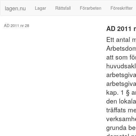
lagen.nu
Lagar
Rättsfall
Förarbeten
Föreskrifter
AD 2011 nr 28
AD 2011 n
Ett antal m
Arbetsdom
att som fö
huvudsakl
arbetsgiva
arbetsgiva
kap. 1 § a
den lokal
träffats 
verksamhet
grunda be