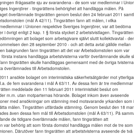
ningen ifrågasatte sju av svarandena - de som var medlemmar i Unio
iges Ingenjörer - tingsrättens behörighet att handlägga målen. På
aget överlämnade tingsrätten genom beslut den 24 februari 2011 samtl
betsdomstolen (mål A 42/11). Tingsrätten fann att målen, i vilka
medlemmar i Unionen respektive Sveriges Ingenjörer, var att bedöma
r i övrigt enligt 2 kap. 1 § första stycket 2 arbetstvistlagen. Tingsrätten
edömningen att bolaget som arbetsgivare självt slutit kollektivavtal - de
kommelsen den 28 september 2010 - och att detta avtal gällde mellan
den bakgrunden fann tingsrätten att det var Arbetsdomstolen som var
 första instans handlägga arbetstvisterna varför överlämnande skulle s
 fann tingsrätten skulle handläggas gemensamt med de övriga tvisterna
ta överlämnades till Arbetsdomstolen.
2011 ansökte bolaget om interimistiska säkerhetsåtgärder mot ytterliga
bl.a. de fem svarandena i mål A 63/11. Av dessa fem är tre medlemmar 
ätten meddelade den 11 februari 2011 interimistiskt beslut om
der m.m. utan motparternas hörande. Bolaget inkom även avseende
soner med ansökningar om stämning med motsvarande yrkanden som 
åtta målen. Tingsrätten utfärdade stämning. Genom beslut den 18 mar
des även dessa fem mål till Arbetsdomstolen (mål A 63/11). På samm
fande de tidigare överlämnade målen, fann tingsrätten att
n var behörig att som första domstol handlägga målen mot de tre som 
onen. Därutöver fann tingsrätten att arbetstvisterna avseende de två