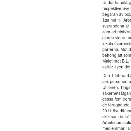
Under handlägg
respektive Sver
begäran av bol
åtta mål till Ar
svarandena är 
som arbetstviste
gjorde vidare b
lokala överens
parterna. Mot 
behörig att som
Målet mot B.L.
varför även det
Den 1 februari 
sex personer, 
Unionen. Tingsr
säkerhetsåtgär
dessa fem per
de föregående 
2011 överlämna
skäl som beträf
Arbetsdomstole
medlemmar i Uni