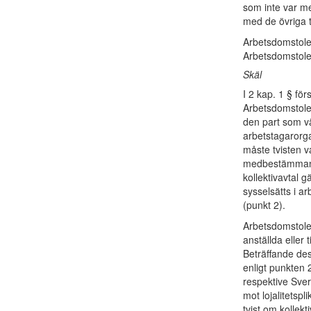
som inte var m
med de övriga t
Arbetsdomstole
Arbetsdomstole
Skäl
I 2 kap. 1 § för
Arbetsdomstolen
den part som vä
arbetstagarorgan
måste tvisten v
medbestämmandel
kollektivavtal g
sysselsätts i a
(punkt 2).
Arbetsdomstolen
anställda eller 
Beträffande des
enligt punkten 
respektive Sver
mot lojalitetspl
tvist om kollekt