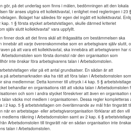
n gör, på det underlag som finns i målen, bedömningen att den lokala
n får anses utgöra ett kollektivavtal, i enlighet med regleringen i 23 
agen. Bolaget har således för egen del ingått ett kollektivavtal. Enli
 kap. 1 § första stycket arbetstvistlagen, skulle därmed kriteriet
m själv slutit kollektivavtal” vara uppfyllt.
 finner dock att det finns skäl att ifrågasätta om bestämmelsen ska
en innebär att varje överenskommelse som en arbetsgivare själv slutit, 
aven på att vara ett kollektivavtal, ska innebära att arbetsgivaren har r
 i Arbetsdomstolen som första domstol när den organisation som
illhör inte önskar föra arbetsgivarens talan i Arbetsdomstolen.
arbetstvistlagen vilar på ett antal grundsatser. En sådan är att
a på arbetsmarknaden ska ha rätt att föra talan i Arbetsdomstolen so
för sina medlemmar. Detta kommer till uttryck i 4 kap. 5 § arbetstvistlage
ycket behandlar en organisations rätt att väcka talan i Arbetsdomstolen 
sationen och som i andra stycket föreskriver att även en organisation 
 talan väcks mot medlem i organisationen. Dessa regler kompletteras 
i 2 kap. 5 § arbetstvistlagen om överlämnande av mål från tingsrätt til
 när en arbetstagar- eller arbetsgivarorganisation förklarar att den vill
en medlems räkning i Arbetsdomstolen samt av 2 kap. 6 § arbetstvistlag
rån Arbetsdomstolen till tingsrätt när en sådan organisation inte önska
s talan i Arbetsdomstolen.