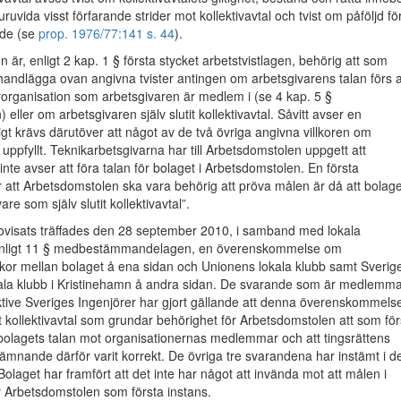
ruvida visst förfarande strider mot kollektivavtal och tvist om påföljd fö
nde (se
prop. 1976/77:141 s. 44
).
 är, enligt 2 kap. 1 § första stycket arbetstvistlagen, behörig att som
handlägga ovan angivna tvister antingen om arbetsgivarens talan förs 
organisation som arbetsgivaren är medlem i (se 4 kap. 5 §
) eller om arbetsgivaren själv slutit kollektivavtal. Såvitt avser en
rigt krävs därutöver att något av de två övriga angivna villkoren om
r uppfyllt. Teknikarbetsgivarna har till Arbetsdomstolen uppgett att
inte avser att föra talan för bolaget i Arbetsdomstolen. En första
ör att Arbetsdomstolen ska vara behörig att pröva målen är då att bolage
are som själv slutit kollektivavtal”.
visats träffades den 28 september 2010, i samband med lokala
 enligt 11 § medbestämmandelagen, en överenskommelse om
lkor mellan bolaget å ena sidan och Unionens lokala klubb samt Sverig
kala klubb i Kristinehamn å andra sidan. De svarande som är medlemma
tive Sveriges Ingenjörer har gjort gällande att denna överenskommels
t kollektivavtal som grundar behörighet för Arbetsdomstolen att som för
bolagets talan mot organisationernas medlemmar och att tingsrättens
ämnande därför varit korrekt. De övriga tre svarandena har instämt i d
laget har framfört att det inte har något att invända mot att målen i
v Arbetsdomstolen som första instans.