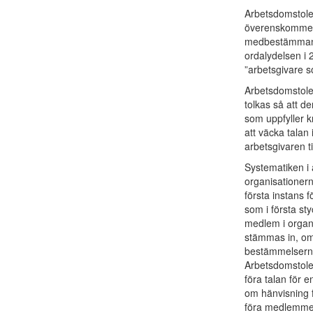
Arbetsdomstole
överenskommelse
medbestämmandel
ordalydelsen i 2
”arbetsgivare so
Arbetsdomstolen
tolkas så att d
som uppfyller kr
att väcka talan
arbetsgivaren t
Systematiken i 
organisationern
första instans 
som i första st
medlem i organi
stämmas in, om
bestämmelserna 
Arbetsdomstolen
föra talan för 
om hänvisning f
föra medlemmen