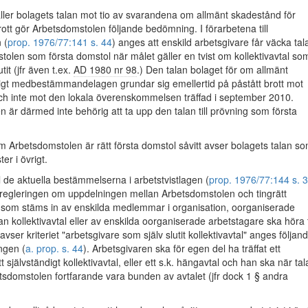
äller bolagets talan mot tio av svarandena om allmänt skadestånd för
brott gör Arbetsdomstolen följande bedömning. I förarbetena till
 (
prop. 1976/77:141 s. 44
) anges att enskild arbetsgivare får väcka tal
olen som första domstol när målet gäller en tvist om kollektivavtal so
tit (jfr även t.ex.
AD 1980 nr 98
.) Den talan bolaget för om allmänt
igt medbestämmandelagen grundar sig emellertid på påstått brott mot
och inte mot den lokala överenskommelsen träffad i september 2010.
 är därmed inte behörig att ta upp den talan till prövning som första
 Arbetsdomstolen är rätt första domstol såvitt avser bolagets talan s
ter i övrigt.
ll de aktuella bestämmelserna i arbetstvistlagen (
prop. 1976/77:144 s. 
tt regleringen om uppdelningen mellan Arbetsdomstolen och tingrätt
l som stäms in av enskilda medlemmar i organisation, oorganiserade
an kollektivavtal eller av enskilda oorganiserade arbetstagare ska höra ti
t avser kriteriet "arbetsgivare som själv slutit kollektivavtal" anges följand
ngen (
a. prop. s. 44
). Arbetsgivaren ska för egen del ha träffat ett
ett självständigt kollektivavtal, eller ett s.k. hängavtal och han ska när ta
sdomstolen fortfarande vara bunden av avtalet (jfr dock 1 § andra