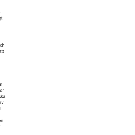
§
gt
och
ätt
m
n,
för
ska
av
l
en
r