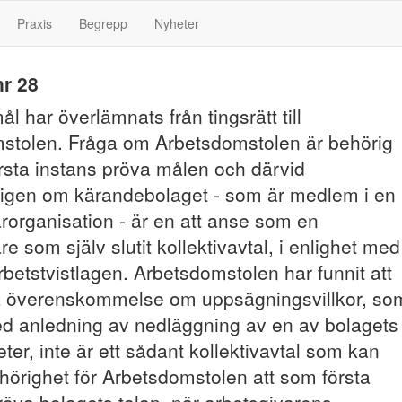
Praxis
Begrepp
Nyheter
r 28
ål har överlämnats från tingsrätt till
stolen. Fråga om Arbetsdomstolen är behörig
rsta instans pröva målen och därvid
igen om kärandebolaget - som är medlem i en
rorganisation - är en att anse som en
re som själv slutit kollektivavtal, i enlighet med
rbetstvistlagen. Arbetsdomstolen har funnit att
a överenskommelse om uppsägningsvillkor, so
med anledning av nedläggning av en av bolagets
er, inte är ett sådant kollektivavtal som kan
hörighet för Arbetsdomstolen att som första