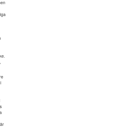
nen
iga
n
ke.
,
re
i
i
s
a
är