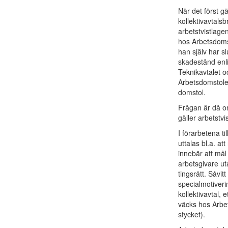
När det först g
kollektivavtals
arbetstvistlagen
hos Arbetsdomst
han själv har slu
skadestånd enl
Teknikavtalet 
Arbetsdomstolen
domstol.
Frågan är då om
gäller arbetstvis
I förarbetena ti
uttalas bl.a. a
innebär att må
arbetsgivare ut
tingsrätt. Såvit
specialmotiveri
kollektivavtal, 
väcks hos Arbet
stycket).