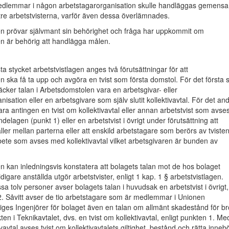
edlemmar i någon arbetstagarorganisation skulle handläggas gemens
re arbetstvisterna, varför även dessa överlämnades.
n prövar självmant sin behörighet och fråga har uppkommit om
n är behörig att handlägga målen.
sta stycket arbetstvistlagen anges två förutsättningar för att
 ska få ta upp och avgöra en tvist som första domstol. För det första 
cker talan i Arbetsdomstolen vara en arbetsgivar- eller
isation eller en arbetsgivare som själv slutit kollektivavtal. För det an
ara antingen en tvist om kollektivavtal eller annan arbetstvist som avses
agen (punkt 1) eller en arbetstvist i övrigt under förutsättning att
äller mellan parterna eller att enskild arbetstagare som berörs av tviste
rbete som avses med kollektivavtal vilket arbetsgivaren är bunden av
 kan inledningsvis konstatera att bolagets talan mot de hos bolaget
tidigare anställda utgör arbetstvister, enligt 1 kap. 1 § arbetstvistlagen.
sa tolv personer avser bolagets talan i huvudsak en arbetstvist i övrigt,
2. Såvitt avser de tio arbetstagare som är medlemmar i Unionen
iges Ingenjörer för bolaget även en talan om allmänt skadestånd för br
ikten i Teknikavtalet, dvs. en tvist om kollektivavtal, enligt punkten 1. Me
ivavtal avses tvist om kollektivavtalets giltighet, bestånd och rätta inneb