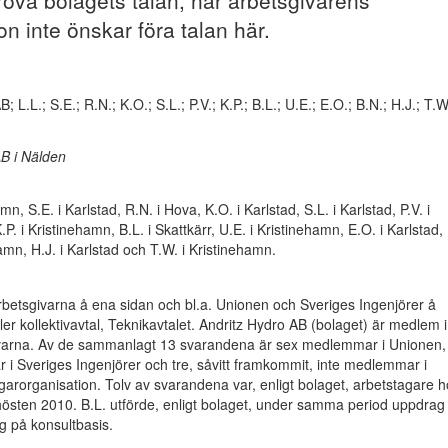
öva bolagets talan, när arbetsgivarens
on inte önskar föra talan här.
; L.L.; S.E.; R.N.; K.O.; S.L.; P.V.; K.P.; B.L.; U.E.; E.O.; B.N.; H.J.; T.W
AB i Nälden
amn, S.E. i Karlstad, R.N. i Hova, K.O. i Karlstad, S.L. i Karlstad, P.V. i
P. i Kristinehamn, B.L. i Skattkärr, U.E. i Kristinehamn, E.O. i Karlstad,
hamn, H.J. i Karlstad och T.W. i Kristinehamn.
betsgivarna å ena sidan och bl.a. Unionen och Sveriges Ingenjörer å
ler kollektivavtal, Teknikavtalet. Andritz Hydro AB (bolaget) är medlem i
varna. Av de sammanlagt 13 svarandena är sex medlemmar i Unionen,
i Sveriges Ingenjörer och tre, såvitt framkommit, inte medlemmar i
arorganisation. Tolv av svarandena var, enligt bolaget, arbetstagare 
östen 2010. B.L. utförde, enligt bolaget, under samma period uppdrag 
g på konsultbasis.