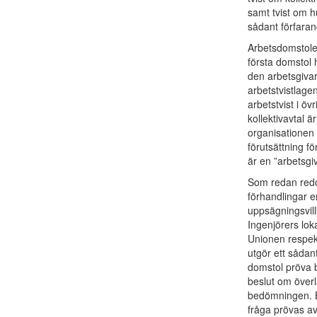
samt tvist om hu
sådant förfara
Arbetsdomstolen
första domstol 
den arbetsgivar
arbetstvistlagen
arbetstvist i öv
kollektivavtal ä
organisationen 
förutsättning f
är en ”arbetsgiv
Som redan redo
förhandlingar
uppsägningsvil
Ingenjörers lo
Unionen respek
utgör ett sådan
domstol pröva 
beslut om överl
bedömningen. Bo
fråga prövas a