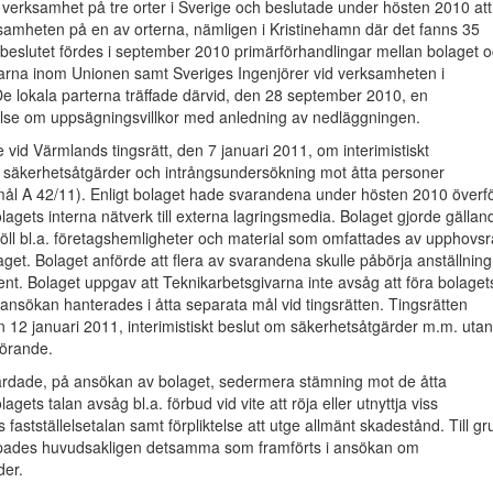
verksamhet på tre orter i Sverige och beslutade under hösten 2010 att
samheten på en av orterna, nämligen i Kristinehamn där det fanns 35
r beslutet fördes i september 2010 primärförhandlingar mellan bolaget 
barna inom Unionen samt Sveriges Ingenjörer vid verksamheten i
e lokala parterna träffade därvid, den 28 september 2010, en
e om uppsägningsvillkor med anledning av nedläggningen.
 vid Värmlands tingsrätt, den 7 januari 2011, om interimistiskt
 säkerhetsåtgärder och intrångsundersökning mot åtta personer
mål A 42/11). Enligt bolaget hade svarandena under hösten 2010 överfö
olagets interna nätverk till externa lagringsmedia. Bolaget gjorde gällan
ehöll bl.a. företagshemligheter och material som omfattades av upphovsr
aget. Bolaget anförde att flera av svarandena skulle påbörja anställning
nt. Bolaget uppgav att Teknikarbetsgivarna inte avsåg att föra bolaget
 ansökan hanterades i åtta separata mål vid tingsrätten. Tingsrätten
12 januari 2011, interimistiskt beslut om säkerhetsåtgärder m.m. utan
örande.
färdade, på ansökan av bolaget, sedermera stämning mot de åtta
gets talan avsåg bl.a. förbud vid vite att röja eller utnyttja viss
s fastställelsetalan samt förpliktelse att utge allmänt skadestånd. Till g
opades huvudsakligen detsamma som framförts i ansökan om
der.