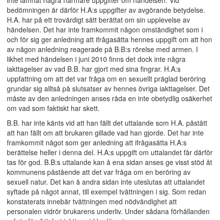
inte lämnat några närmare uppgifter om händelsen. Vid
bedömningen är därför H.A:s uppgifter av avgörande betydelse.
H.A. har på ett trovärdigt sätt berättat om sin upplevelse av
händelsen. Det har inte framkommit någon omständighet som i
och för sig ger anledning att ifrågasätta hennes uppgift om att hon
av någon anledning reagerade på B.B:s rörelse med armen. I
likhet med händelsen i juni 2010 finns det dock inte några
iakttagelser av vad B.B. har gjort med sina fingrar. H.A:s
uppfattning om att det var fråga om en sexuellt präglad beröring
grundar sig alltså på slutsatser av hennes övriga iakttagelser. Det
måste av den anledningen anses råda en inte obetydlig osäkerhet
om vad som faktiskt har skett.
B.B. har inte känts vid att han fällt det uttalande som H.A. påstått
att han fällt om att brukaren gillade vad han gjorde. Det har inte
framkommit något som ger anledning att ifrågasätta H.A:s
berättelse heller i denna del. H.A:s uppgift om uttalandet får därför
tas för god. B.B:s uttalande kan å ena sidan anses ge visst stöd åt
kommunens påstående att det var fråga om en beröring av
sexuell natur. Det kan å andra sidan inte uteslutas att uttalandet
syftade på något annat, till exempel tvättningen i sig. Som redan
konstaterats innebär tvättningen med nödvändighet att
personalen vidrör brukarens underliv. Under sådana förhållanden