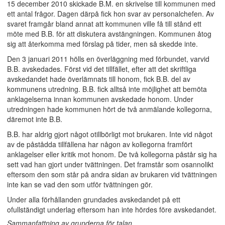
15 december 2010 skickade B.M. en skrivelse till kommunen med
ett antal frågor. Dagen därpå fick hon svar av personalchefen. Av
svaret framgår bland annat att kommunen ville få till stånd ett
möte med B.B. för att diskutera avstängningen. Kommunen åtog
sig att återkomma med förslag på tider, men så skedde inte.
Den 3 januari 2011 hölls en överläggning med förbundet, varvid
B.B. avskedades. Först vid det tillfället, efter att det skriftliga
avskedandet hade överlämnats till honom, fick B.B. del av
kommunens utredning. B.B. fick alltså inte möjlighet att bemöta
anklagelserna innan kommunen avskedade honom. Under
utredningen hade kommunen hört de två anmälande kollegorna,
däremot inte B.B.
B.B. har aldrig gjort något otillbörligt mot brukaren. Inte vid något
av de påstådda tillfällena har någon av kollegorna framfört
anklagelser eller kritik mot honom. De två kollegorna påstår sig ha
sett vad han gjort under tvättningen. Det framstår som osannolikt
eftersom den som står på andra sidan av brukaren vid tvättningen
inte kan se vad den som utför tvättningen gör.
Under alla förhållanden grundades avskedandet på ett
ofullständigt underlag eftersom han inte hördes före avskedandet.
Sammanfattning av grunderna för talan