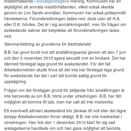
missförhållande i
socialtjänstlagens
mening. Kommunen har en
skyldighet att anmäla missförhållanden, vilket också skedde
genom en Lex Sarah-anmälan. Kommunen har också polisanmält
händelserna. Förundersökningen lades ned, dock utan att H.A.
eller D.K. hördes. Det är i sig anmärkningsvärt, men för frågan om
avskedande saknar det betydelse att förundersökningen lades
ned.
Sammanfattning av grunderna för bestridandet
B.B. har grovt brutit mot sitt anställningsavtal genom att den 7 juni
och den 2 november 2010 agera sexuellt mot en brukare. Det har
därmed förelegat laga grund för avskedandet. För det fall
Arbetsdomstolen skulle finna att det inte har förelegat laga grund
för avskedande har det i vart fall funnits saklig grund för
uppsägning.
Frågan om det föreligger grund för skiljande från anställningen är
inte beroende av om B.B. hörts under utredningen. B.B. har fått
möjlighet att komma till tals, men har valt att inte medverka.
Ett eventuellt allmänt skadestånd bör jämkas till noll eller det lägre
belopp Arbetsdomstolen finner skäligt. B.B. har inte medverkat i
utredningen. Han fick den 1 december 2010 klart för sig vad
anklagelserna handlade om och han gavs möjlighet att bemöta