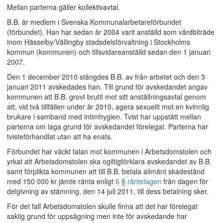
Mellan parterna gäller kollektivavtal.
B.B. är medlem i Svenska Kommunalarbetareförbundet
(förbundet). Han har sedan år 2004 varit anställd som vårdbiträde
inom Hässelby/Vällingby stadsdelsförvaltning i Stockholms
kommun (kommunen) och tillsvidareanställd sedan den 1 januari
2007.
Den 1 december 2010 stängdes B.B. av från arbetet och den 3
januari 2011 avskedades han. Till grund för avskedandet angav
kommunen att B.B. grovt brutit mot sitt anställningsavtal genom
att, vid två tillfällen under år 2010, agera sexuellt mot en kvinnlig
brukare i samband med intimhygien. Tvist har uppstått mellan
parterna om laga grund för avskedandet förelegat. Parterna har
tvisteförhandlat utan att ha enats.
Förbundet har väckt talan mot kommunen i Arbetsdomstolen och
yrkat att Arbetsdomstolen ska ogiltigförklara avskedandet av B.B.
samt förplikta kommunen att till B.B. betala allmänt skadestånd
med 150 000 kr jämte ränta enligt
6 § räntelagen
från dagen för
delgivning av stämning, den 14 juli 2011, till dess betalning sker.
För det fall Arbetsdomstolen skulle finna att det har förelegat
saklig grund för uppsägning men inte för avskedande har