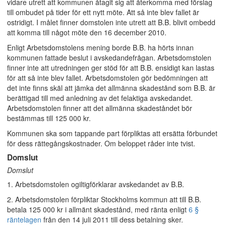
vidare utrett att kommunen åtagit sig att återkomma med förslag
till ombudet på tider för ett nytt möte. Att så inte blev fallet är
ostridigt. I målet finner domstolen inte utrett att B.B. blivit ombedd
att komma till något möte den 16 december 2010.
Enligt Arbetsdomstolens mening borde B.B. ha hörts innan
kommunen fattade beslut i avskedandefrågan. Arbetsdomstolen
finner inte att utredningen ger stöd för att B.B. ensidigt kan lastas
för att så inte blev fallet. Arbetsdomstolen gör bedömningen att
det inte finns skäl att jämka det allmänna skadestånd som B.B. är
berättigad till med anledning av det felaktiga avskedandet.
Arbetsdomstolen finner att det allmänna skadeståndet bör
bestämmas till 125 000 kr.
Kommunen ska som tappande part förpliktas att ersätta förbundet
för dess rättegångskostnader. Om beloppet råder inte tvist.
Domslut
Domslut
1. Arbetsdomstolen ogiltigförklarar avskedandet av B.B.
2. Arbetsdomstolen förpliktar Stockholms kommun att till B.B.
betala 125 000 kr i allmänt skadestånd, med ränta enligt
6 §
räntelagen
från den 14 juli 2011 till dess betalning sker.