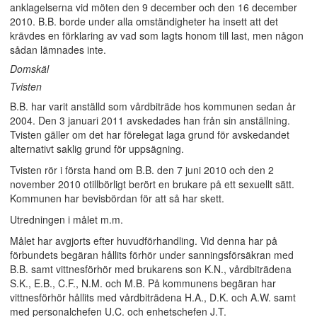
anklagelserna vid möten den 9 december och den 16 december
2010. B.B. borde under alla omständigheter ha insett att det
krävdes en förklaring av vad som lagts honom till last, men någon
sådan lämnades inte.
Domskäl
Tvisten
B.B. har varit anställd som vårdbiträde hos kommunen sedan år
2004. Den 3 januari 2011 avskedades han från sin anställning.
Tvisten gäller om det har förelegat laga grund för avskedandet
alternativt saklig grund för uppsägning.
Tvisten rör i första hand om B.B. den 7 juni 2010 och den 2
november 2010 otillbörligt berört en brukare på ett sexuellt sätt.
Kommunen har bevisbördan för att så har skett.
Utredningen i målet m.m.
Målet har avgjorts efter huvudförhandling. Vid denna har på
förbundets begäran hållits förhör under sanningsförsäkran med
B.B. samt vittnesförhör med brukarens son K.N., vårdbiträdena
S.K., E.B., C.F., N.M. och M.B. På kommunens begäran har
vittnesförhör hållits med vårdbiträdena H.A., D.K. och A.W. samt
med personalchefen U.C. och enhetschefen J.T.