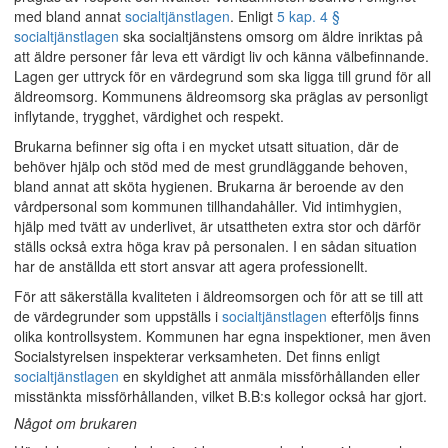
med bland annat
socialtjänstlagen
. Enligt
5 kap. 4 §
socialtjänstlagen
ska socialtjänstens omsorg om äldre inriktas på
att äldre personer får leva ett värdigt liv och känna välbefinnande.
Lagen ger uttryck för en värdegrund som ska ligga till grund för all
äldreomsorg. Kommunens äldreomsorg ska präglas av personligt
inflytande, trygghet, värdighet och respekt.
Brukarna befinner sig ofta i en mycket utsatt situation, där de
behöver hjälp och stöd med de mest grundläggande behoven,
bland annat att sköta hygienen. Brukarna är beroende av den
vårdpersonal som kommunen tillhandahåller. Vid intimhygien,
hjälp med tvätt av underlivet, är utsattheten extra stor och därför
ställs också extra höga krav på personalen. I en sådan situation
har de anställda ett stort ansvar att agera professionellt.
För att säkerställa kvaliteten i äldreomsorgen och för att se till att
de värdegrunder som uppställs i
socialtjänstlagen
efterföljs finns
olika kontrollsystem. Kommunen har egna inspektioner, men även
Socialstyrelsen inspekterar verksamheten. Det finns enligt
socialtjänstlagen
en skyldighet att anmäla missförhållanden eller
misstänkta missförhållanden, vilket B.B:s kollegor också har gjort.
Något om brukaren