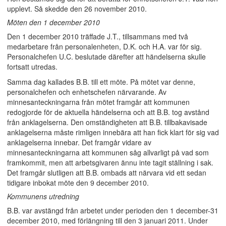
upplevt. Så skedde den 26 november 2010.
Möten den 1 december 2010
Den 1 december 2010 träffade J.T., tillsammans med två
medarbetare från personalenheten, D.K. och H.A. var för sig.
Personalchefen U.C. beslutade därefter att händelserna skulle
fortsatt utredas.
Samma dag kallades B.B. till ett möte. På mötet var denne,
personalchefen och enhetschefen närvarande. Av
minnesanteckningarna från mötet framgår att kommunen
redogjorde för de aktuella händelserna och att B.B. tog avstånd
från anklagelserna. Den omständigheten att B.B. tillbakavisade
anklagelserna måste rimligen innebära att han fick klart för sig vad
anklagelserna innebar. Det framgår vidare av
minnesanteckningarna att kommunen såg allvarligt på vad som
framkommit, men att arbetsgivaren ännu inte tagit ställning i sak.
Det framgår slutligen att B.B. ombads att närvara vid ett sedan
tidigare inbokat möte den 9 december 2010.
Kommunens utredning
B.B. var avstängd från arbetet under perioden den 1 december-31
december 2010, med förlängning till den 3 januari 2011. Under