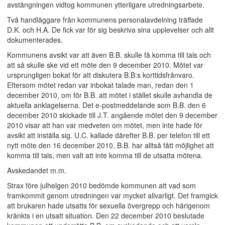
avstängningen vidtog kommunen ytterligare utredningsarbete.
Två handläggare från kommunens personalavdelning träffade
D.K. och H.A. De fick var för sig beskriva sina upplevelser och allt
dokumenterades.
Kommunens avsikt var att även B.B. skulle få komma till tals och
att så skulle ske vid ett möte den 9 december 2010. Mötet var
ursprungligen bokat för att diskutera B.B:s korttidsfrånvaro.
Eftersom mötet redan var inbokat talade man, redan den 1
december 2010, om för B.B. att mötet i stället skulle avhandla de
aktuella anklagelserna. Det e-postmeddelande som B.B. den 6
december 2010 skickade till J.T. angående mötet den 9 december
2010 visar att han var medveten om mötet, men inte hade för
avsikt att inställa sig. U.C. kallade därefter B.B. per telefon till ett
nytt möte den 16 december 2010. B.B. har alltså fått möjlighet att
komma till tals, men valt att inte komma till de utsatta mötena.
Avskedandet m.m.
Strax före julhelgen 2010 bedömde kommunen att vad som
framkommit genom utredningen var mycket allvarligt. Det framgick
att brukaren hade utsatts för sexuella övergrepp och härigenom
kränkts i en utsatt situation. Den 22 december 2010 beslutade