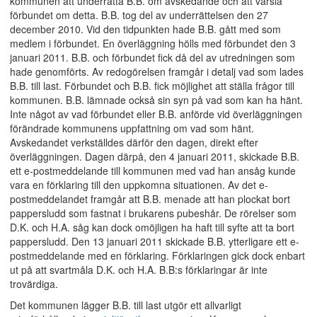
kommunen att underrätta B.B. om avskedande och att varsla
förbundet om detta. B.B. tog del av underrättelsen den 27
december 2010. Vid den tidpunkten hade B.B. gått med som
medlem i förbundet. En överläggning hölls med förbundet den 3
januari 2011. B.B. och förbundet fick då del av utredningen som
hade genomförts. Av redogörelsen framgår i detalj vad som lades
B.B. till last. Förbundet och B.B. fick möjlighet att ställa frågor till
kommunen. B.B. lämnade också sin syn på vad som kan ha hänt.
Inte något av vad förbundet eller B.B. anförde vid överläggningen
förändrade kommunens uppfattning om vad som hänt.
Avskedandet verkställdes därför den dagen, direkt efter
överläggningen. Dagen därpå, den 4 januari 2011, skickade B.B.
ett e-postmeddelande till kommunen med vad han ansåg kunde
vara en förklaring till den uppkomna situationen. Av det e-
postmeddelandet framgår att B.B. menade att han plockat bort
pappersludd som fastnat i brukarens pubeshår. De rörelser som
D.K. och H.A. såg kan dock omöjligen ha haft till syfte att ta bort
pappersludd. Den 13 januari 2011 skickade B.B. ytterligare ett e-
postmeddelande med en förklaring. Förklaringen gick dock enbart
ut på att svartmåla D.K. och H.A. B.B:s förklaringar är inte
trovärdiga.
Det kommunen lägger B.B. till last utgör ett allvarligt