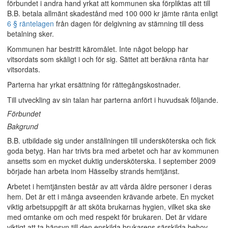
förbundet i andra hand yrkat att kommunen ska förpliktas att till
B.B. betala allmänt skadestånd med 100 000 kr jämte ränta enligt
6 § räntelagen
från dagen för delgivning av stämning till dess
betalning sker.
Kommunen har bestritt käromålet. Inte något belopp har
vitsordats som skäligt i och för sig. Sättet att beräkna ränta har
vitsordats.
Parterna har yrkat ersättning för rättegångskostnader.
Till utveckling av sin talan har parterna anfört i huvudsak följande.
Förbundet
Bakgrund
B.B. utbildade sig under anställningen till undersköterska och fick
goda betyg. Han har trivts bra med arbetet och har av kommunen
ansetts som en mycket duktig undersköterska. I september 2009
började han arbeta inom Hässelby strands hemtjänst.
Arbetet i hemtjänsten består av att vårda äldre personer i deras
hem. Det är ett i många avseenden krävande arbete. En mycket
viktig arbetsuppgift är att sköta brukarnas hygien, vilket ska ske
med omtanke om och med respekt för brukaren. Det är vidare
viktigt att ta hänsyn till den enskilda brukarens särskilda behov