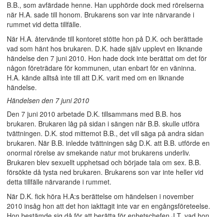
B.B., som avfärdade henne. Han upphörde dock med rörelserna
när H.A. sade till honom. Brukarens son var inte närvarande i
rummet vid detta tillfälle.
När H.A. återvände till kontoret stötte hon på D.K. och berättade
vad som hänt hos brukaren. D.K. hade själv upplevt en liknande
händelse den 7 juni 2010. Hon hade dock inte berättat om det för
någon företrädare för kommunen, utan enbart för en väninna.
H.A. kände alltså inte till att D.K. varit med om en liknande
händelse.
Händelsen den 7 juni 2010
Den 7 juni 2010 arbetade D.K. tillsammans med B.B. hos
brukaren. Brukaren låg på sidan i sängen när B.B. skulle utföra
tvättningen. D.K. stod mittemot B.B., det vill säga på andra sidan
brukaren. När B.B. inledde tvättningen såg D.K. att B.B. utförde en
onormal rörelse av smekande natur mot brukarens underliv.
Brukaren blev sexuellt upphetsad och började tala om sex. B.B.
försökte då tysta ned brukaren. Brukarens son var inte heller vid
detta tillfälle närvarande i rummet.
När D.K. fick höra H.A:s berättelse om händelsen i november
2010 insåg hon att det hon iakttagit inte var en engångsföreteelse.
Hon bestämde sig då för att berätta för enhetschefen J.T. vad hon