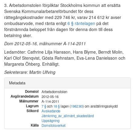
3. Arbetsdomstolen förpliktar Stockholms kommun att ersätta
Svenska Kommunalarbetareförbundet för dess
rättegångskostnader med 229 746 kr, varav 214 612 kr avser
ombudsarvode, med ränta enligt
6 § räntelagen
på det
förstnämnda beloppet från dagen för denna dom till dess
betalning sker.
Dom 2012-05-16, målnummer A-114-2011
Ledamöter: Cathrine Lilja Hansson, Hans Blyme, Berndt Molin,
Karl Olof Stenqvist, Gösta Rehnstam, Eva-Lena Danielsson och
Margareta Öhberg. Enhälligt.
Sekreterare: Martin Ulfving
Metadata
Domstol
Arbetsdomstolen
Avgörandedatum
2012-05-16
Målnummer
A-114-2011
Lagrum
7 §
och
18 §
lagen (
1982:80
) om anställningsskydd
Sökord
Avskedande
Jämkning_av_allmänt_skadestånd
Uppsägning
Källa
Domstolsverket