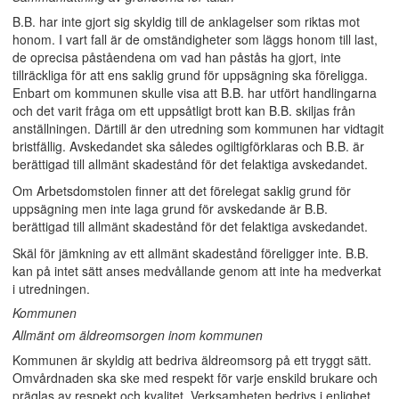
B.B. har inte gjort sig skyldig till de anklagelser som riktas mot
honom. I vart fall är de omständigheter som läggs honom till last,
de oprecisa påståendena om vad han påstås ha gjort, inte
tillräckliga för att ens saklig grund för uppsägning ska föreligga.
Enbart om kommunen skulle visa att B.B. har utfört handlingarna
och det varit fråga om ett uppsåtligt brott kan B.B. skiljas från
anställningen. Därtill är den utredning som kommunen har vidtagit
bristfällig. Avskedandet ska således ogiltigförklaras och B.B. är
berättigad till allmänt skadestånd för det felaktiga avskedandet.
Om Arbetsdomstolen finner att det förelegat saklig grund för
uppsägning men inte laga grund för avskedande är B.B.
berättigad till allmänt skadestånd för det felaktiga avskedandet.
Skäl för jämkning av ett allmänt skadestånd föreligger inte. B.B.
kan på intet sätt anses medvållande genom att inte ha medverkat
i utredningen.
Kommunen
Allmänt om äldreomsorgen inom kommunen
Kommunen är skyldig att bedriva äldreomsorg på ett tryggt sätt.
Omvårdnaden ska ske med respekt för varje enskild brukare och
präglas av respekt och kvalitet. Verksamheten bedrivs i enlighet