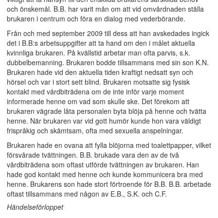
och önskemål. B.B. har varit mån om att vid omvårdnaden ställa
brukaren i centrum och föra en dialog med vederbörande.
Från och med september 2009 till dess att han avskedades ingick
det i B.B:s arbetsuppgifter att ta hand om den i målet aktuella
kvinnliga brukaren. På kvällstid arbetar man ofta parvis, s.k.
dubbelbemanning. Brukaren bodde tillsammans med sin son K.N.
Brukaren hade vid den aktuella tiden kraftigt nedsatt syn och
hörsel och var i stort sett blind. Brukaren motsatte sig fysisk
kontakt med vårdbiträdena om de inte inför varje moment
informerade henne om vad som skulle ske. Det förekom att
brukaren vägrade låta personalen byta blöja på henne och tvätta
henne. När brukaren var vid gott humör kunde hon vara väldigt
frispråkig och skämtsam, ofta med sexuella anspelningar.
Brukaren hade en ovana att fylla blöjorna med toalettpapper, vilket
försvårade tvättningen. B.B. brukade vara den av de två
vårdbiträdena som oftast utförde tvättningen av brukaren. Han
hade god kontakt med henne och kunde kommunicera bra med
henne. Brukarens son hade stort förtroende för B.B. B.B. arbetade
oftast tillsammans med någon av E.B., S.K. och C.F.
Händelseförloppet