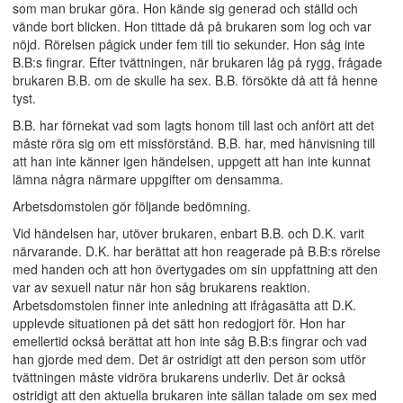
som man brukar göra. Hon kände sig generad och ställd och
vände bort blicken. Hon tittade då på brukaren som log och var
nöjd. Rörelsen pågick under fem till tio sekunder. Hon såg inte
B.B:s fingrar. Efter tvättningen, när brukaren låg på rygg, frågade
brukaren B.B. om de skulle ha sex. B.B. försökte då att få henne
tyst.
B.B. har förnekat vad som lagts honom till last och anfört att det
måste röra sig om ett missförstånd. B.B. har, med hänvisning till
att han inte känner igen händelsen, uppgett att han inte kunnat
lämna några närmare uppgifter om densamma.
Arbetsdomstolen gör följande bedömning.
Vid händelsen har, utöver brukaren, enbart B.B. och D.K. varit
närvarande. D.K. har berättat att hon reagerade på B.B:s rörelse
med handen och att hon övertygades om sin uppfattning att den
var av sexuell natur när hon såg brukarens reaktion.
Arbetsdomstolen finner inte anledning att ifrågasätta att D.K.
upplevde situationen på det sätt hon redogjort för. Hon har
emellertid också berättat att hon inte såg B.B:s fingrar och vad
han gjorde med dem. Det är ostridigt att den person som utför
tvättningen måste vidröra brukarens underliv. Det är också
ostridigt att den aktuella brukaren inte sällan talade om sex med