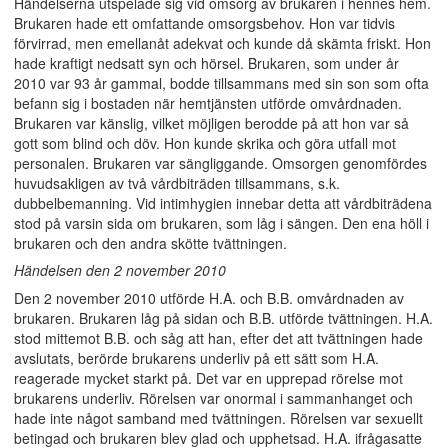
Händelserna utspelade sig vid omsorg av brukaren i hennes hem.
Brukaren hade ett omfattande omsorgsbehov. Hon var tidvis
förvirrad, men emellanåt adekvat och kunde då skämta friskt. Hon
hade kraftigt nedsatt syn och hörsel. Brukaren, som under år
2010 var 93 år gammal, bodde tillsammans med sin son som ofta
befann sig i bostaden när hemtjänsten utförde omvårdnaden.
Brukaren var känslig, vilket möjligen berodde på att hon var så
gott som blind och döv. Hon kunde skrika och göra utfall mot
personalen. Brukaren var sängliggande. Omsorgen genomfördes
huvudsakligen av två vårdbiträden tillsammans, s.k.
dubbelbemanning. Vid intimhygien innebar detta att vårdbiträdena
stod på varsin sida om brukaren, som låg i sängen. Den ena höll i
brukaren och den andra skötte tvättningen.
Händelsen den 2 november 2010
Den 2 november 2010 utförde H.A. och B.B. omvårdnaden av
brukaren. Brukaren låg på sidan och B.B. utförde tvättningen. H.A.
stod mittemot B.B. och såg att han, efter det att tvättningen hade
avslutats, berörde brukarens underliv på ett sätt som H.A.
reagerade mycket starkt på. Det var en upprepad rörelse mot
brukarens underliv. Rörelsen var onormal i sammanhanget och
hade inte något samband med tvättningen. Rörelsen var sexuellt
betingad och brukaren blev glad och upphetsad. H.A. ifrågasatte