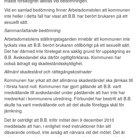
måste försiktighet iakttas vid bedömningen.
Vid en samlad bedömning finner Arbetsdomstolen att kommunen
inte heller i detta fall har visat att B.B. har berört brukaren på ett
sexuellt sätt.
Sammanfattande bedömning
Arbetsdomstolens ställningstaganden innebär att kommunen inte
lyckats visa att B.B. berört brukaren otillbörligt på ett sexuellt sätt.
Det har därmed inte förelegat ens saklig grund för uppsägning av
B.B. Avskedandet ska därför ogiltigförklaras. Kommunen har
också ådragit sig skadeståndsskyldighet.
Allmänt skadestånd och rättegångskostnader
Kommunen har yrkat att det allmänna skadeståndet ska jämkas till
i första hand noll. Kommunen har gjort gällande att B.B. varit
medvållande till avskedandet under påstående att han inte har
medverkat i kommunens utredning. Förbundet har bestritt att B.B.
skulle ha varit medvållande och att det skulle föreligga skäl för
jämkning.
Det är ostridigt att B.B. inför mötet den 9 december 2010
meddelade att han, i enlighet med instruktioner från sitt
dåvarande ombud, inte avsåg att närvara vid det mötet. Det är