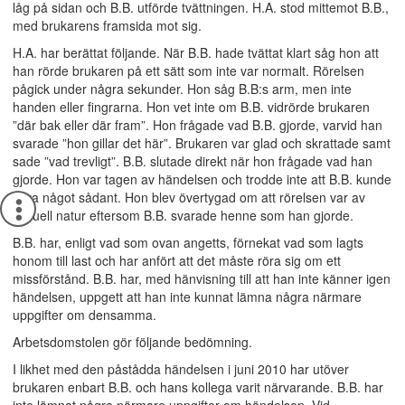
låg på sidan och B.B. utförde tvättningen. H.A. stod mittemot B.B.,
med brukarens framsida mot sig.
H.A. har berättat följande. När B.B. hade tvättat klart såg hon att
han rörde brukaren på ett sätt som inte var normalt. Rörelsen
pågick under några sekunder. Hon såg B.B:s arm, men inte
handen eller fingrarna. Hon vet inte om B.B. vidrörde brukaren
”där bak eller där fram”. Hon frågade vad B.B. gjorde, varvid han
svarade ”hon gillar det här”. Brukaren var glad och skrattade samt
sade ”vad trevligt”. B.B. slutade direkt när hon frågade vad han
gjorde. Hon var tagen av händelsen och trodde inte att B.B. kunde
göra något sådant. Hon blev övertygad om att rörelsen var av
sexuell natur eftersom B.B. svarade henne som han gjorde.
B.B. har, enligt vad som ovan angetts, förnekat vad som lagts
honom till last och har anfört att det måste röra sig om ett
missförstånd. B.B. har, med hänvisning till att han inte känner igen
händelsen, uppgett att han inte kunnat lämna några närmare
uppgifter om densamma.
Arbetsdomstolen gör följande bedömning.
I likhet med den påstådda händelsen i juni 2010 har utöver
brukaren enbart B.B. och hans kollega varit närvarande. B.B. har