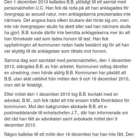
Den 1 december 2010 kallades B.B. plötsligt till ett samtal med
personalchefen U.C. Han fick då reda på att han anklagades för
övergrepp av sexuell natur, men anklagelserna preciserades inte
närmare. Det angavs bara vilken brukare det rörde sig om, men
inte när övergreppen skulle ha skett eller vad han närmare skulle
ha gjort. B.B. kunde därför inte bemöta anklagelserna mer än att
han förnekade vad som lades honom till last. Han fick
uppfattningen att kommunen redan hade bestämt sig för att han
var skyldig till de anklagelser som riktats mot honom.
Samma dag som samtalet med personalchefen, den 1 december
2010, stängdes B.B. av från arbetet. Kommunen vidtog därefter
en utredning, men hörde aldrig B.B. Kommunen har påstått att
B.B. utan skäl uteblivit från möten den 9 och 16 december 2010,
men det är felaktigt.
Efter mötet den 1 december 2010 tog B.B. kontakt med en
advokat, B.M., och fick rådet att inte ensam träffa företrädare för
kommunen. Mot den bakgrunden skickade B.B. ett e-
postmeddelande till enhetschefen J.T., där han informerade om
det råd han fått av advokaten samt avbokade mötet den 9
december 2010.
Någon kallelse till ett möte den 16 december har han inte fått. Den