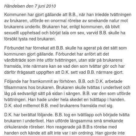
Händelsen den 7 juni 2010
Kommunen har gjort gällande att B.B., när han inledde tvättningen
av brukaren, utförde en onormal rörelse av smekande natur mot
brukarens underliv. Brukaren har, enligt kommunen, då blivit
sexuellt upphetsad och börjat tala om sex, varvid B.B. skulle ha
försökt tysta ned brukaren.
Förbundet har förnekat att B.B. skulle ha agerat på det sätt som
kommunen gjort gällande. Förbundet har anfört att det
vårdbiträde som inte utför tvättningen, utan står på brukarens
framsida, inte närmare kan se vad den som tvättar gör och har
därför ifrågasatt uppgiften att D.K. sett vad B.B. närmare gjort.
Följande har framkommit av förhören. B.B. och D.K. arbetade
tillsammans hos brukaren. Brukaren skulle tvättas i underlivet och
låg på sedvanligt sätt på sidan i sängen. B.B. var den som utförde
tvättningen. Han hade under hela skedet en tvättlapp i handen.
D.K. stod mittemot B.B. med brukarens framsida mot sig.
D.K. har berättat följande. B.B. tog en tvättlapp och började tvätta
brukaren i underlivet. Han utförde långsamma små smekande
cirkulerande rörelser. Hon reagerade på B.B:s rörelse med
handen och kände att allt inte var i sin ordning. Han gjorde inte