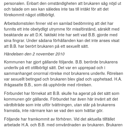
personalen. Enbart den omständigheten att brukaren såg nöjd ut
och talade om sex kan således inte tas till intäkt för att det
förekommit något otillbörligt.
Arbetsdomstolen finner vid en samlad bedömning att det har
funnits ett inte obetydligt utrymme för missförstånd, särskilt med
beaktande av att D.K. faktiskt inte har sett vad B.B. gjorde med
sina fingrar. Under sådana förhållanden kan det inte anses visat
att B.B. har berört brukaren på ett sexuellt sätt.
Händelsen den 2 november 2010
Kommunen har gjort gällande följande. B.B. berörde brukarens
underliv på ett otillbörligt sätt. Det var en upprepad och i
sammanhanget onormal rörelse mot brukarens underliv. Rörelsen
var sexuellt betingad och brukaren blev glad och upphetsad. H.A.
ifrågasatte B.B., som då upphörde med rörelsen.
Förbundet har förnekat att B.B. skulle ha agerat på det sätt som
kommunen gör gällande. Förbundet har även här invänt att det
vårdbiträde som inte utför tvättningen, utan står på brukarens
framsida, inte närmare kan se vad den som tvättar gör.
Följande har framkommit av förhören. Vid det aktuella tillfället
arbetade H.A. och B.B. med omvårdnaden av brukaren. Brukaren