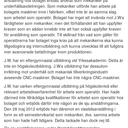
anställning hos bolaget endast arbetat som mekaniker på
underhållsavdelningen. Som mekaniker utförde han arbete på
bolagets maskiner inne i fabriken, vilket inte är av samma slag
som arbetet som operatör. Bolaget har inget att invända mot J.W:s
färdigheter som mekaniker, men det förhållandet att han uppfyller
kraven som en sådan innebär inte att han också uppfyller kraven
för anställning som operatör. Till skillnad från vad som gäller för
operatörerna har bolaget inga krav på att mekanikerna ska kunna
tillgodogöra sig internutbildning och kunna utvecklas till att fullgöra
mer avancerade befattningar inom produktionen.
J.W. har en eftergymnasial utbildning vid Yrkesakademin. Detta är
inte en högskoleutbildning. J.W:s utbildning har dessutom
inriktning mot underhåll och mekanisk tillverkningsindustri
avseende CNC-maskiner. Bolaget har inte några CNC-maskiner.
J.W. har varken eftergymnasial utbildning på högskolenivå eller
relevant arbetslivserfarenhet för arbete som operatör. Han hade
därmed inte tillräckliga kvalifikationer för arbetet som operatör hos
bolaget och erbjöds därför inte någon av de sju anställningarna.
Den 28 maj 2012 erbjöds han däremot en visstidsanställning i
form av ett semestervikariat som mekaniker, dvs. samma arbete
som han hade haft tidigare. Detta tackade han dock nej till.