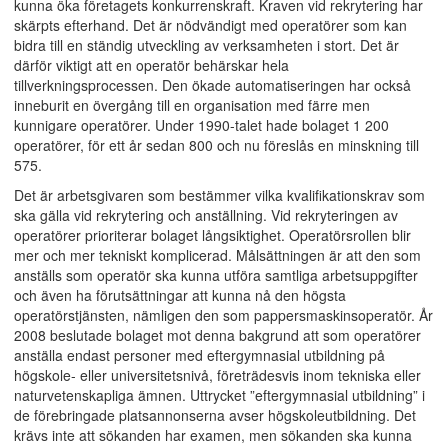
kunna öka företagets konkurrenskraft. Kraven vid rekrytering har
skärpts efterhand. Det är nödvändigt med operatörer som kan
bidra till en ständig utveckling av verksamheten i stort. Det är
därför viktigt att en operatör behärskar hela
tillverkningsprocessen. Den ökade automatiseringen har också
inneburit en övergång till en organisation med färre men
kunnigare operatörer. Under 1990-talet hade bolaget 1 200
operatörer, för ett år sedan 800 och nu föreslås en minskning till
575.
Det är arbetsgivaren som bestämmer vilka kvalifikationskrav som
ska gälla vid rekrytering och anställning. Vid rekryteringen av
operatörer prioriterar bolaget långsiktighet. Operatörsrollen blir
mer och mer tekniskt komplicerad. Målsättningen är att den som
anställs som operatör ska kunna utföra samtliga arbetsuppgifter
och även ha förutsättningar att kunna nå den högsta
operatörstjänsten, nämligen den som pappersmaskinsoperatör. År
2008 beslutade bolaget mot denna bakgrund att som operatörer
anställa endast personer med eftergymnasial utbildning på
högskole- eller universitetsnivå, företrädesvis inom tekniska eller
naturvetenskapliga ämnen. Uttrycket ”eftergymnasial utbildning” i
de förebringade platsannonserna avser högskoleutbildning. Det
krävs inte att sökanden har examen, men sökanden ska kunna