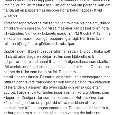
inte heller mellan maskinerna. Om det är ont om personal kan det
hända att en pappersmaskinsoperatör arbetar något skift vid
torränden.
Torrändesoperatörerna roterar mellan rollerna hjälprullare, rullare,
omrullare och passare. Vid vissa maskiner kan passarrollen höra
till våtänden. Vid två av bolagets maskiner, PM 8 och PM 12, finns
en kalandermaskin som gör papperet glansigt. Här finns även
rollerna hjälpglättare, glättare och valsslipare.
Upplärningen till torrändesoperatör har sedan lång tid tillbaka gått
till så att arbetstagaren börjar i rollen som hjälprullare. En
hjälprullare ser bland annat till att de färdiga rullarna som skurits i
rätt storlek och längd tejpas och förses med etiketter. Omrullaren
kör om de rullar som har blivit fel. Detta görs i
omrullningsmaskinen. Passarrollen består i att arbetstagaren med
lyftkran och travers transporterar den färdiga rullen från våtänden
till torränden. Passaren ska även städa och rensa upp efter
avbrott. I arbetet vid torränden ingår även att köra giljotinen, som
klipper ner färdiga rullar som har kasserats. Rullmaskinen kan
köras antingen från en pulpet vid själva maskinen eller via
dataskärmar från ett angränsande rum. Det som tar tid att lära sig
är hur papperet ska kännas så att man vet om det håller rätt