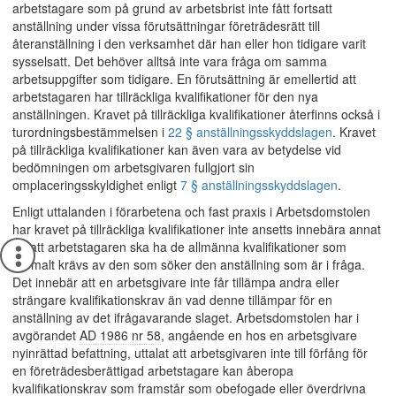
arbetstagare som på grund av arbetsbrist inte fått fortsatt
anställning under vissa förutsättningar företrädesrätt till
återanställning i den verksamhet där han eller hon tidigare varit
sysselsatt. Det behöver alltså inte vara fråga om samma
arbetsuppgifter som tidigare. En förutsättning är emellertid att
arbetstagaren har tillräckliga kvalifikationer för den nya
anställningen. Kravet på tillräckliga kvalifikationer återfinns också i
turordningsbestämmelsen i
22 § anställningsskyddslagen
. Kravet
på tillräckliga kvalifikationer kan även vara av betydelse vid
bedömningen om arbetsgivaren fullgjort sin
omplaceringsskyldighet enligt
7 § anställningsskyddslagen
.
Enligt uttalanden i förarbetena och fast praxis i Arbetsdomstolen
har kravet på tillräckliga kvalifikationer inte ansetts innebära annat
än att arbetstagaren ska ha de allmänna kvalifikationer som
normalt krävs av den som söker den anställning som är i fråga.
Det innebär att en arbetsgivare inte får tillämpa andra eller
strängare kvalifikationskrav än vad denne tillämpar för en
anställning av det ifrågavarande slaget. Arbetsdomstolen har i
avgörandet
AD 1986 nr 58
, angående en hos en arbetsgivare
nyinrättad befattning, uttalat att arbetsgivaren inte till förfång för
en företrädesberättigad arbetstagare kan åberopa
kvalifikationskrav som framstår som obefogade eller överdrivna