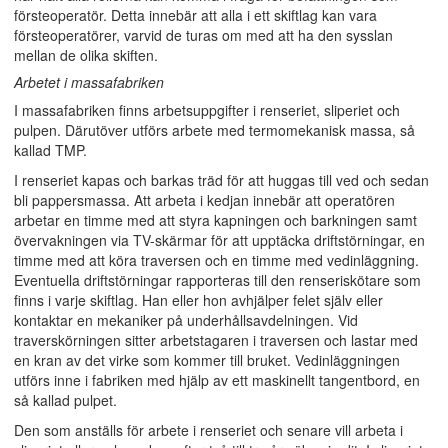
försteoperatör. Detta innebär att alla i ett skiftlag kan vara
försteoperatörer, varvid de turas om med att ha den sysslan
mellan de olika skiften.
Arbetet i massafabriken
I massafabriken finns arbetsuppgifter i renseriet, sliperiet och
pulpen. Därutöver utförs arbete med termomekanisk massa, så
kallad TMP.
I renseriet kapas och barkas träd för att huggas till ved och sedan
bli pappersmassa. Att arbeta i kedjan innebär att operatören
arbetar en timme med att styra kapningen och barkningen samt
övervakningen via TV-skärmar för att upptäcka driftstörningar, en
timme med att köra traversen och en timme med vedinläggning.
Eventuella driftstörningar rapporteras till den renseriskötare som
finns i varje skiftlag. Han eller hon avhjälper felet själv eller
kontaktar en mekaniker på underhållsavdelningen. Vid
traverskörningen sitter arbetstagaren i traversen och lastar med
en kran av det virke som kommer till bruket. Vedinläggningen
utförs inne i fabriken med hjälp av ett maskinellt tangentbord, en
så kallad pulpet.
Den som anställs för arbete i renseriet och senare vill arbeta i