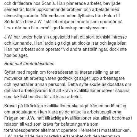
och driftledare hos Scania. Han planerade arbetet, beviljade
semestrar, löste uppkommande problem och arbetade med
utvecklingsarbete. När verksamheten flyttades från Falun till
Södertälje blev J.W. i stället erbjuden arbete som operatör på
Leax där han bl.a. erhöll god kunskap om styrsystem.
J.W. har under hela sin uppväxttid haft ett stort tekniskt intresse
och kunnande. Han lärde sig tidigt att plocka isär och laga bilar.
Han har arbetat som operatör vid andra anställningar, dock inte
hos bolaget.
Brott mot företrädesrätten
Syftet med regeln om företrädesrätt till återanställning är att
motverka att arbetsgivaren godtyckligt säger upp arbetstagare
och nyanställer annan personal. Detta syfte skulle åsidosättas om
det stod arbetsgivaren fritt att kräva kvalifikationer utöver sådana
som faktiskt behövs för att klara arbetet.
Kravet på tillräckliga kvalifikationer ska utgå från en bedömning
om arbetstagaren kan klara av de aktuella arbetsuppgifterna.
Frågan om J.W. haft tillräckliga kvalifikationer ska alltså bedömas i
relation till vad som krävs för befattningarna som
torrändesoperatör alternativt operatör i renseriet i massafabriken.
J.W. hade både den praktiska erfarenhet och den teoretiska