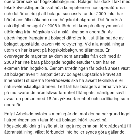
operatörer saknar högskolebakgrund. Bolaget har dock i takt med
teknikutvecklingen önskat höja kompetensen hos operatörerna
och det är ostridigt att bolaget successivt under 2000-talet har
börjat anställa sökande med högskolebakgrund. Det är också
ostridigt att bolaget år 2008 införde ett krav på eftergymnasial
utbildning från högskola vid anställning som operatör. Av
utredningen framgår att bolaget därefter fullt ut tillämpat de av
bolaget uppställda kraven vid rekrytering. Vid alla anställningar
utom en har kravet på högskolebakgrund tillämpats. En
övervägande majoritet av dem som anställts från och med år
2008 har inte bara påbörjade högskolestudier utan har en
examen från högskola. Genom utredningen får också anses visat
att bolaget även tillämpat det av bolaget uppställda kravet att
innehållet i studierna företrädesvis ska ha avsett tekniska eller
naturvetenskapliga ämnen. I ett fall har bolagets alternativa krav
på motsvarande arbetslivserfarenhet tillämpats, nämligen såvitt
avser en person med 18 års yrkeserfarenhet och certifiering som
operatör.
Enligt Arbetsdomstolens mening är det mot denna bakgrund inget
i utredningen som talar för att bolaget infört kravet på
högskoleutbildning i syfte att kringgå reglerna om företrädesrätt till
återanställning, vilket förbundet inte heller synes göra gällande.