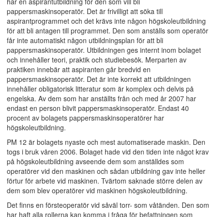
har en aspirantutbildning för den som vill bli
pappersmaskinsoperatör. Det är frivilligt att söka till
aspirantprogrammet och det krävs inte någon högskoleutbildning
för att bli antagen till programmet. Den som anställs som operatör
får inte automatiskt någon utbildningsplan för att bli
pappersmaskinsoperatör. Utbildningen ges internt inom bolaget
och innehåller teori, praktik och studiebesök. Merparten av
praktiken innebär att aspiranten går bredvid en
pappersmaskinsoperatör. Det är inte korrekt att utbildningen
innehåller obligatorisk litteratur som är komplex och delvis på
engelska. Av dem som har anställts från och med år 2007 har
endast en person blivit pappersmaskinsoperatör. Endast 40
procent av bolagets pappersmaskinsoperatörer har
högskoleutbildning.
PM 12 är bolagets nyaste och mest automatiserade maskin. Den
togs i bruk våren 2006. Bolaget hade vid den tiden inte något krav
på högskoleutbildning avseende dem som anställdes som
operatörer vid den maskinen och sådan utbildning gav inte heller
förtur för arbete vid maskinen. Tvärtom saknade större delen av
dem som blev operatörer vid maskinen högskoleutbildning.
Det finns en försteoperatör vid såväl torr- som våtänden. Den som
har haft alla rollerna kan komma i fråga för befattningen som