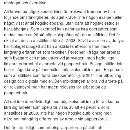
obefogat och överdrivet.
Att kravet på högskoleutbildning är irrelevant framgår av bl.a.
följande omständigheter. Bolaget kräver inte någon examen eller
något visst antal högskolepoäng, utan bara att högskolestudier
har påbörjats. Som exempel kan nämnas fyra operatörer som
endast hade ca 20-40 högskolepoäng när de anställdes. Det är
riktigt att dessa anställdes före år 2008. Såvitt avser en av de fyra
har bolaget uppgett att han anställdes eftersom han hade
långvarig erfarenhet som tekniker. Personen i fråga har arbetat
som byggare och mättekniker vid järnvägen, men hade ingen
tidigare erfarenhet av arbete vid pappersbruk. Bolaget ställer inte
heller något krav på innehållet i högskoleutbildningen. En person
som anställdes som torrändesoperatör i juni 2011 har utbildning i
design och digitala medier. Den utbildningen är bra vid arbete på
en reklambyrå men har ingen relevans för arbete på ett
pappersbruk.
Att det inte är nödvändigt med högskoleutbildning för att kunna
lära sig arbetet som operatör visas av att en person, som
anställdes år 2008, inte har någon högskoleutbildning men
däremot mångårig erfarenhet av arbete vid pappersbruk.
Det är inte riktigt, som arbetsgivarparterna påstått, att