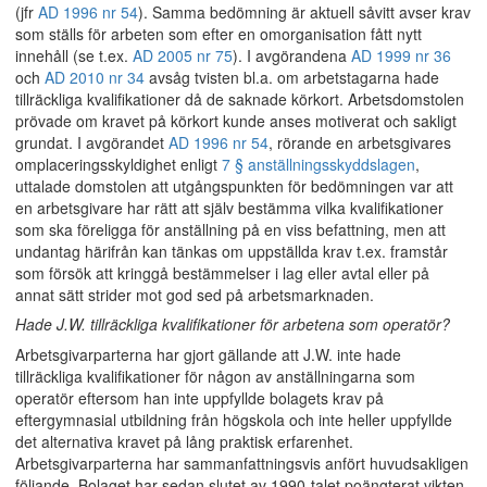
(jfr
AD 1996 nr 54
). Samma bedömning är aktuell såvitt avser krav
som ställs för arbeten som efter en omorganisation fått nytt
innehåll (se t.ex.
AD 2005 nr 75
). I avgörandena
AD 1999 nr 36
och
AD 2010 nr 34
avsåg tvisten bl.a. om arbetstagarna hade
tillräckliga kvalifikationer då de saknade körkort. Arbetsdomstolen
prövade om kravet på körkort kunde anses motiverat och sakligt
grundat. I avgörandet
AD 1996 nr 54
, rörande en arbetsgivares
omplaceringsskyldighet enligt
7 § anställningsskyddslagen
,
uttalade domstolen att utgångspunkten för bedömningen var att
en arbetsgivare har rätt att själv bestämma vilka kvalifikationer
som ska föreligga för anställning på en viss befattning, men att
undantag härifrån kan tänkas om uppställda krav t.ex. framstår
som försök att kringgå bestämmelser i lag eller avtal eller på
annat sätt strider mot god sed på arbetsmarknaden.
Hade J.W. tillräckliga kvalifikationer för arbetena som operatör?
Arbetsgivarparterna har gjort gällande att J.W. inte hade
tillräckliga kvalifikationer för någon av anställningarna som
operatör eftersom han inte uppfyllde bolagets krav på
eftergymnasial utbildning från högskola och inte heller uppfyllde
det alternativa kravet på lång praktisk erfarenhet.
Arbetsgivarparterna har sammanfattningsvis anfört huvudsakligen
följande. Bolaget har sedan slutet av 1990-talet poängterat vikten