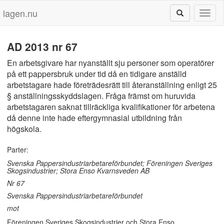
lagen.nu
Toggl
naviga
AD 2013 nr 67
En arbetsgivare har nyanställt sju personer som operatörer
på ett pappersbruk under tid då en tidigare anställd
arbetstagare hade företrädesrätt till återanställning enligt 25
§ anställningsskyddslagen. Fråga främst om huruvida
arbetstagaren saknat tillräckliga kvalifikationer för arbetena
då denne inte hade eftergymnasial utbildning från
högskola.
Parter:
Svenska Pappersindustriarbetareförbundet; Föreningen Sveriges
Skogsindustrier; Stora Enso Kvarnsveden AB
Nr 67
Svenska Pappersindustriarbetareförbundet
mot
Föreningen Sveriges Skogsindustrier och Stora Enso