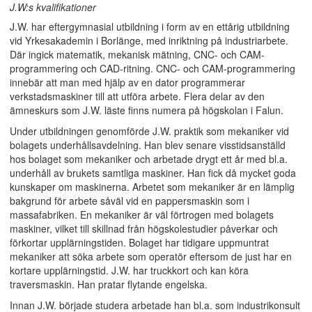
J.W:s kvalifikationer
J.W. har eftergymnasial utbildning i form av en ettårig utbildning
vid Yrkesakademin i Borlänge, med inriktning på industriarbete.
Där ingick matematik, mekanisk mätning, CNC- och CAM-
programmering och CAD-ritning. CNC- och CAM-programmering
innebär att man med hjälp av en dator programmerar
verkstadsmaskiner till att utföra arbete. Flera delar av den
ämneskurs som J.W. läste finns numera på högskolan i Falun.
Under utbildningen genomförde J.W. praktik som mekaniker vid
bolagets underhållsavdelning. Han blev senare visstidsanställd
hos bolaget som mekaniker och arbetade drygt ett år med bl.a.
underhåll av brukets samtliga maskiner. Han fick då mycket goda
kunskaper om maskinerna. Arbetet som mekaniker är en lämplig
bakgrund för arbete såväl vid en pappersmaskin som i
massafabriken. En mekaniker är väl förtrogen med bolagets
maskiner, vilket till skillnad från högskolestudier påverkar och
förkortar upplärningstiden. Bolaget har tidigare uppmuntrat
mekaniker att söka arbete som operatör eftersom de just har en
kortare upplärningstid. J.W. har truckkort och kan köra
traversmaskin. Han pratar flytande engelska.
Innan J.W. började studera arbetade han bl.a. som industrikonsult