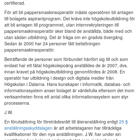
certifierad.
För att bli pappersmaskinsoperatör måste operatören bli antagen
till bolagets aspirantprogram. Det krävs inte högskoleutbildning för
att bli antagen till programmet, utan internrekryteringen till
pappersmaskinsoperatör sker bland de anställda, både med och
utan sådan utbildning. Det är fråga om en gradvis övergång.
Sedan år 2000 har 24 personer fått befattningen
pappersmaskinsoperatör.
Beträffande de personer som förbundet hänfört sig till och som
endast har ett fåtal högskolepoäng anställdes de år 2007, dvs.
innan kravet på högskoleutbildning genomfördes år 2008. En
operatör har utbildning i design och digitala medier från
Högskolan i Dalarna. Hans kunskaper i informatik, databas- och
informationssystem anser bolaget är värdefulla eftersom det inom
verksamheten finns ett antal olika informationssystem som styr
processerna.
J.W.
En förutsättning för företrädesrätt till återanställning enligt
25 §
anställningsskyddslagen
är att arbetstagaren har tillräckliga
kvalifikationer för den nya anställningen. J.W. har under sin