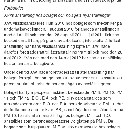
Parterna har till utveckling av sin talan anfört i huvudsak följande.
Förbundet
J.W:s anställning hos bolaget och bolagets nyanställningar
J.W. visstidsanställdes i juni 2010 hos bolaget som mekaniker på
underhållsavdelningen. I augusti 2010 förlängdes anställningen
med ett år, till och med den 28 augusti 2011. I juli 2011 fick han
besked om att han, på grund av arbetsbrist, inte skulle få fortsatt
anställning när hans visstidsanställning löpte ut. J.W. hade
därefter företrädesrätt till återanställning fram till och med den 28
maj 2012. Från och med den 14 maj 2012 har han en anställning
hos en annan arbetsgivare.
Under den tid J.W. hade företrädesrätt till återanställning har
bolaget förbigått honom genom att i september 2011 anställa sju
personer utan att erbjuda honom någon av anställningarna.
Bolaget har fyra pappersmaskiner, betecknade PM 8, PM 10, PM
11 och PM 12. E.Ö., E.A. och P.B. tillsvidareanställdes som
torrändesoperatörer. E.Ö. och E.A. började arbeta vid PM 11, där
de fortfarande arbetar kvar. P.B., som började som hjälprullare på
PM 10, har slutat sin anställning hos bolaget. M.F. och P.O.
anställdes som torrändesoperatörer vid glätten på PM 8. De
började som hjälpglättare. M.F. är tillsvidareanställd hos bolaget,