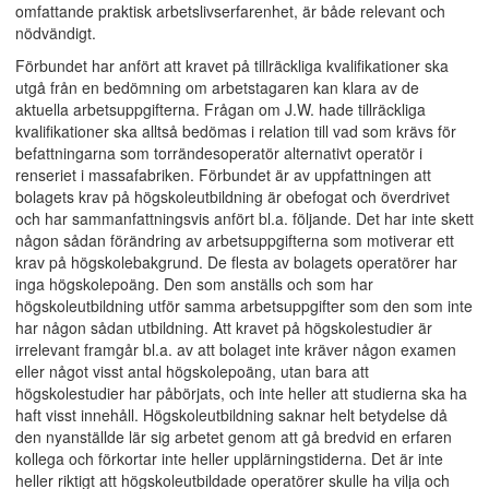
omfattande praktisk arbetslivserfarenhet, är både relevant och
nödvändigt.
Förbundet har anfört att kravet på tillräckliga kvalifikationer ska
utgå från en bedömning om arbetstagaren kan klara av de
aktuella arbetsuppgifterna. Frågan om J.W. hade tillräckliga
kvalifikationer ska alltså bedömas i relation till vad som krävs för
befattningarna som torrändesoperatör alternativt operatör i
renseriet i massafabriken. Förbundet är av uppfattningen att
bolagets krav på högskoleutbildning är obefogat och överdrivet
och har sammanfattningsvis anfört bl.a. följande. Det har inte skett
någon sådan förändring av arbetsuppgifterna som motiverar ett
krav på högskolebakgrund. De flesta av bolagets operatörer har
inga högskolepoäng. Den som anställs och som har
högskoleutbildning utför samma arbetsuppgifter som den som inte
har någon sådan utbildning. Att kravet på högskolestudier är
irrelevant framgår bl.a. av att bolaget inte kräver någon examen
eller något visst antal högskolepoäng, utan bara att
högskolestudier har påbörjats, och inte heller att studierna ska ha
haft visst innehåll. Högskoleutbildning saknar helt betydelse då
den nyanställde lär sig arbetet genom att gå bredvid en erfaren
kollega och förkortar inte heller upplärningstiderna. Det är inte
heller riktigt att högskoleutbildade operatörer skulle ha vilja och