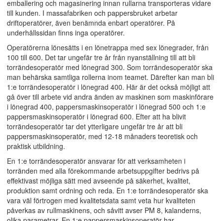
emballering och magasinering innan rullarna transporteras vidare
till kunden. I massafabriken och pappersbruket arbetar
driftoperatörer, även benämnda enbart operatörer. På
underhållssidan finns inga operatörer.
Operatörerna lönesätts i en lönetrappa med sex lönegrader, från
100 till 600. Det tar ungefär tre år från nyanställning till att bli
torrändesoperatör med lönegrad 300. Som torrändesoperatör ska
man behärska samtliga rollerna inom teamet. Därefter kan man bli
1:e torrändesoperatör i lönegrad 400. Här är det också möjligt att
gå över till arbete vid andra änden av maskinen som maskinförare
i lönegrad 400, pappersmaskinsoperatör i lönegrad 500 och 1:e
pappersmaskinsoperatör i lönegrad 600. Efter att ha blivit
torrändesoperatör tar det ytterligare ungefär tre år att bli
pappersmaskinsoperatör, med 12-18 månaders teoretisk och
praktisk utbildning.
En 1:e torrändesoperatör ansvarar för att verksamheten i
torränden med alla förekommande arbetsuppgifter bedrivs på
effektivast möjliga sätt med avseende på säkerhet, kvalitet,
produktion samt ordning och reda. En 1:e torrändesoperatör ska
vara väl förtrogen med kvalitetsdata samt veta hur kvaliteten
påverkas av rullmaskinens, och såvitt avser PM 8, kalanderns,
olika parametrar. En 1:e pappersmaskinsoperatör har