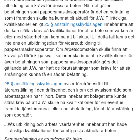
utbildning som krävs för dessa arbeten. När det gäller
befattningen som pappersmaskinsoperatör är det en befattning
som i framtiden skulle ha kunnat bli aktuell för J.W. Tillräckliga
kvalifikationer enligt
25 § anställningsskyddslagen
innebär inte att
det kan ställas krav på kvalifikationer för ett arbete som varken är
eller med säkerhet kan komma att bli aktuellt. I detta fall fanns det
inte ens en utbildningsplan för vidareutbildning till
pappersmaskinsoperatör. Om Arbetsdomstolen skulle finna att
kravet på tillräckliga kvalifikationer ska innefatta kvalifikationer för
även befattningen som pappersmaskinsoperatör görs det
gällande att J.W. har haft de förutsättningar som krävs för att så
småningom kunna få en sådan befattning.
25 § anställningsskyddslagen
avser företrädesrätt till
återanställning i den driftsenhet och inom det avtalsområde som
arbetstagaren har tillhört. Detta innebär att bolaget inte kunde
ställa krav på att J.W. skulle ha kvalifikationer för en eventuell
framtida tjänstemanna- eller chefsbefattning, för att få anställning
som operatör.
J.W:s utbildning och arbetslivserfarenhet innebär att han hade
tillräckliga kvalifikationer för samtliga sju aktuella arbeten.
Sammanfattning av grunderna för talan