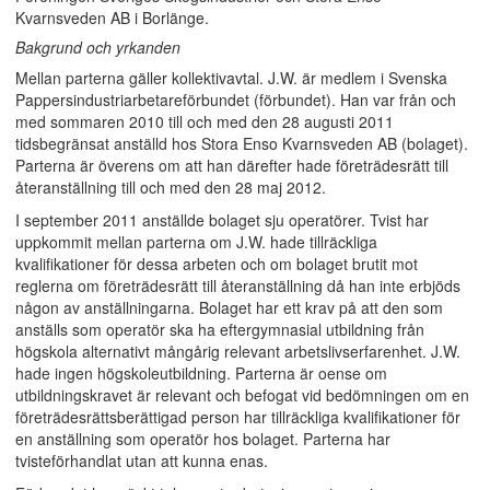
Kvarnsveden AB i Borlänge.
Bakgrund och yrkanden
Mellan parterna gäller kollektivavtal. J.W. är medlem i Svenska
Pappersindustriarbetareförbundet (förbundet). Han var från och
med sommaren 2010 till och med den 28 augusti 2011
tidsbegränsat anställd hos Stora Enso Kvarnsveden AB (bolaget).
Parterna är överens om att han därefter hade företrädesrätt till
återanställning till och med den 28 maj 2012.
I september 2011 anställde bolaget sju operatörer. Tvist har
uppkommit mellan parterna om J.W. hade tillräckliga
kvalifikationer för dessa arbeten och om bolaget brutit mot
reglerna om företrädesrätt till återanställning då han inte erbjöds
någon av anställningarna. Bolaget har ett krav på att den som
anställs som operatör ska ha eftergymnasial utbildning från
högskola alternativt mångårig relevant arbetslivserfarenhet. J.W.
hade ingen högskoleutbildning. Parterna är oense om
utbildningskravet är relevant och befogat vid bedömningen om en
företrädesrättsberättigad person har tillräckliga kvalifikationer för
en anställning som operatör hos bolaget. Parterna har
tvisteförhandlat utan att kunna enas.