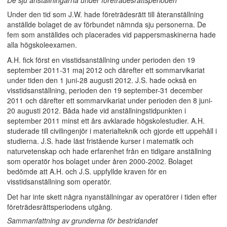
De sju anställningarna under företrädesrättsperioden
Under den tid som J.W. hade företrädesrätt till återanställning
anställde bolaget de av förbundet nämnda sju personerna. De
fem som anställdes och placerades vid pappersmaskinerna hade
alla högskoleexamen.
A.H. fick först en visstidsanställning under perioden den 19
september 2011-31 maj 2012 och därefter ett sommarvikariat
under tiden den 1 juni-28 augusti 2012. J.S. hade också en
visstidsanställning, perioden den 19 september-31 december
2011 och därefter ett sommarvikariat under perioden den 8 juni-
20 augusti 2012. Båda hade vid anställningstidpunkten i
september 2011 minst ett års avklarade högskolestudier. A.H.
studerade till civilingenjör i materialteknik och gjorde ett uppehåll i
studierna. J.S. hade läst fristående kurser i matematik och
naturvetenskap och hade erfarenhet från en tidigare anställning
som operatör hos bolaget under åren 2000-2002. Bolaget
bedömde att A.H. och J.S. uppfyllde kraven för en
visstidsanställning som operatör.
Det har inte skett några nyanställningar av operatörer i tiden efter
företrädesrättsperiodens utgång.
Sammanfattning av grunderna för bestridandet