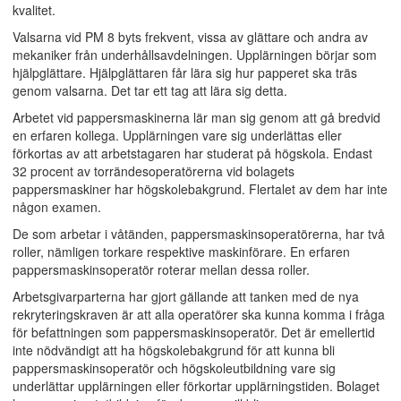
kvalitet.
Valsarna vid PM 8 byts frekvent, vissa av glättare och andra av
mekaniker från underhållsavdelningen. Upplärningen börjar som
hjälpglättare. Hjälpglättaren får lära sig hur papperet ska träs
genom valsarna. Det tar ett tag att lära sig detta.
Arbetet vid pappersmaskinerna lär man sig genom att gå bredvid
en erfaren kollega. Upplärningen vare sig underlättas eller
förkortas av att arbetstagaren har studerat på högskola. Endast
32 procent av torrändesoperatörerna vid bolagets
pappersmaskiner har högskolebakgrund. Flertalet av dem har inte
någon examen.
De som arbetar i våtänden, pappersmaskinsoperatörerna, har två
roller, nämligen torkare respektive maskinförare. En erfaren
pappersmaskinsoperatör roterar mellan dessa roller.
Arbetsgivarparterna har gjort gällande att tanken med de nya
rekryteringskraven är att alla operatörer ska kunna komma i fråga
för befattningen som pappersmaskinsoperatör. Det är emellertid
inte nödvändigt att ha högskolebakgrund för att kunna bli
pappersmaskinsoperatör och högskoleutbildning vare sig
underlättar upplärningen eller förkortar upplärningstiden. Bolaget