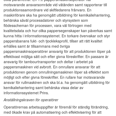
motsvarande ansvarsområde vid våtänden samt rapporterar till
produktionssamordnare vid skiftledarens frånvaro. En
maskinförare ska ha genomgått utbildning för kemikaliehantering,
behärska såväl processdatorer och styrsystem som
flödesscheman för processen, vara väl förtrogen med
kvalitetsdata och hur olika pappersegenskaper kan påverkas samt
kunna hitta i informationssystemet. En torkare övervakar och styr
pappersbanans fukt- och tjockleksprofil, tillser att rätt kvalitet
erhålles samt är tillsammans med övriga
pappersmaskinsoperatörer ansvarig för att produktionen löper på
effektivast möjliga sätt och efter givna föreskrifter. En passare är
ansvarig för tambourtransporter och deltar i arbetet på
pappersmaskinen vid avbrott. En omrullare ansvarar för att
produktionen genom omrullningsmaskinen löper så effektivt som
möjligt och efter givna föreskrifter. En rullare har motsvarande
ansvar för rullmaskinen och ska bl.a. ha genomgått utbildning för
kemikaliehantering samt behärska vissa delar av
informationssystemet Prins.
Anställningskraven för operatörer
Operatörernas arbetsuppgifter är föremål för ständig förändring,
med ökade krav på automatisering och effektivisering för att