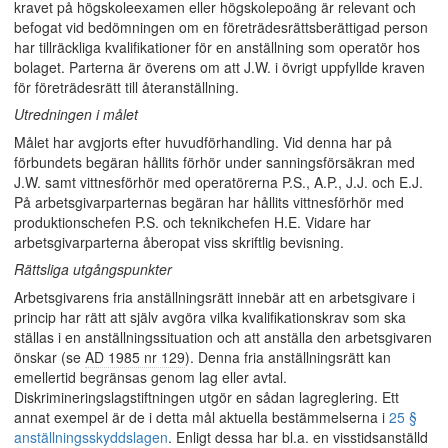
kravet på högskoleexamen eller högskolepoäng är relevant och
befogat vid bedömningen om en företrädesrättsberättigad person
har tillräckliga kvalifikationer för en anställning som operatör hos
bolaget. Parterna är överens om att J.W. i övrigt uppfyllde kraven
för företrädesrätt till återanställning.
Utredningen i målet
Målet har avgjorts efter huvudförhandling. Vid denna har på
förbundets begäran hållits förhör under sanningsförsäkran med
J.W. samt vittnesförhör med operatörerna P.S., A.P., J.J. och E.J.
På arbetsgivarparternas begäran har hållits vittnesförhör med
produktionschefen P.S. och teknikchefen H.E. Vidare har
arbetsgivarparterna åberopat viss skriftlig bevisning.
Rättsliga utgångspunkter
Arbetsgivarens fria anställningsrätt innebär att en arbetsgivare i
princip har rätt att själv avgöra vilka kvalifikationskrav som ska
ställas i en anställningssituation och att anställa den arbetsgivaren
önskar (se
AD 1985 nr 129
). Denna fria anställningsrätt kan
emellertid begränsas genom lag eller avtal.
Diskrimineringslagstiftningen utgör en sådan lagreglering. Ett
annat exempel är de i detta mål aktuella bestämmelserna i
25 §
anställningsskyddslagen
. Enligt dessa har bl.a. en visstidsanställd