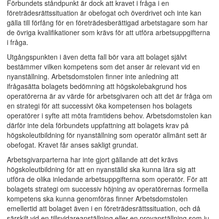
Förbundets ståndpunkt är dock att kravet i fråga i en
företrädesrättssituation är obefogat och överdrivet och inte kan
gälla till förfång för en företrädesberättigad arbetstagare som har
de övriga kvalifikationer som krävs för att utföra arbetsuppgifterna
i fråga.
Utgångspunkten i även detta fall bör vara att bolaget självt
bestämmer vilken kompetens som det anser är relevant vid en
nyanställning. Arbetsdomstolen finner inte anledning att
ifrågasätta bolagets bedömning att högskolebakgrund hos
operatörerna är av värde för arbetsgivaren och att det är fråga om
en strategi för att successivt öka kompetensen hos bolagets
operatörer i syfte att möta framtidens behov. Arbetsdomstolen kan
därför inte dela förbundets uppfattning att bolagets krav på
högskoleutbildning för nyanställning som operatör allmänt sett är
obefogat. Kravet får anses sakligt grundat.
Arbetsgivarparterna har inte gjort gällande att det krävs
högskoleutbildning för att en nyanställd ska kunna lära sig att
utföra de olika inledande arbetsuppgifterna som operatör. För att
bolagets strategi om successiv höjning av operatörernas formella
kompetens ska kunna genomföras finner Arbetsdomstolen
emellertid att bolaget även i en företrädesrättssituation, och då
särskilt vid en tillsvidareanställning eller en provanställning som ju