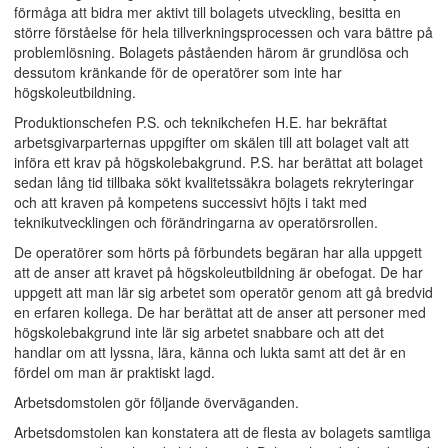
förmåga att bidra mer aktivt till bolagets utveckling, besitta en
större förståelse för hela tillverkningsprocessen och vara bättre på
problemlösning. Bolagets påståenden härom är grundlösa och
dessutom kränkande för de operatörer som inte har
högskoleutbildning.
Produktionschefen P.S. och teknikchefen H.E. har bekräftat
arbetsgivarparternas uppgifter om skälen till att bolaget valt att
införa ett krav på högskolebakgrund. P.S. har berättat att bolaget
sedan lång tid tillbaka sökt kvalitetssäkra bolagets rekryteringar
och att kraven på kompetens successivt höjts i takt med
teknikutvecklingen och förändringarna av operatörsrollen.
De operatörer som hörts på förbundets begäran har alla uppgett
att de anser att kravet på högskoleutbildning är obefogat. De har
uppgett att man lär sig arbetet som operatör genom att gå bredvid
en erfaren kollega. De har berättat att de anser att personer med
högskolebakgrund inte lär sig arbetet snabbare och att det
handlar om att lyssna, lära, känna och lukta samt att det är en
fördel om man är praktiskt lagd.
Arbetsdomstolen gör följande överväganden.
Arbetsdomstolen kan konstatera att de flesta av bolagets samtliga