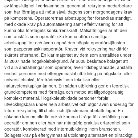
av långsiktighet i verksamheten genom att rekrytera medarbetare
som har förmåga att möta såväl dagens som morgondagens krav
på kompetens. Operatörernas arbetsuppgifter förändras ständigt,
med ökade krav på automatisering samt effektivisering för att
kunna öka företagets konkurrenskraft. Målsättningen är att den
som anställs som operatör ska kunna utföra samtliga
arbetsuppgifter och även uppnå den högsta operatörstjänsten
som pappersmaskinsoperatör. Kraven vid rekrytering har därför
skärpts efterhand. En klar majoritet av dem som anställdes under
år 2007 hade högskolebakgrund. År 2008 beslutade bolaget att
vid alla anställningar som operatör, även tidsbegränsade, anställa
endast personer med eftergymnasial utbildning på högskole- eller
universitetsnivå, företrädesvis inom tekniska eller
naturvetenskapliga ämnen. En sådan utbildning ger en teoretisk
grundkompetens med förmåga och metod att tillgodogöra sig
komplext material. Högskoleutbildade personer förblir
utvecklingsbara under hela arbetslivet och utgör även underlag för
intern rekrytering till chefs- och tjänstemannabefattningar. En
sökande kan emellertid också komma i fråga för anställning som
operatör om hon eller han har mångårig praktisk erfarenhet som
operatör, kombinerad med internutbildning inom branschen.
Bolagets krav på eftergymnasial utbildning alternativt en tillräckligt