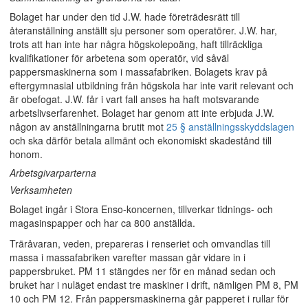
Bolaget har under den tid J.W. hade företrädesrätt till
återanställning anställt sju personer som operatörer. J.W. har,
trots att han inte har några högskolepoäng, haft tillräckliga
kvalifikationer för arbetena som operatör, vid såväl
pappersmaskinerna som i massafabriken. Bolagets krav på
eftergymnasial utbildning från högskola har inte varit relevant och
är obefogat. J.W. får i vart fall anses ha haft motsvarande
arbetslivserfarenhet. Bolaget har genom att inte erbjuda J.W.
någon av anställningarna brutit mot
25 § anställningsskyddslagen
och ska därför betala allmänt och ekonomiskt skadestånd till
honom.
Arbetsgivarparterna
Verksamheten
Bolaget ingår i Stora Enso-koncernen, tillverkar tidnings- och
magasinspapper och har ca 800 anställda.
Träråvaran, veden, prepareras i renseriet och omvandlas till
massa i massafabriken varefter massan går vidare in i
pappersbruket. PM 11 stängdes ner för en månad sedan och
bruket har i nuläget endast tre maskiner i drift, nämligen PM 8, PM
10 och PM 12. Från pappersmaskinerna går papperet i rullar för