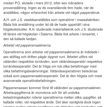
medan P.O. slutade i mars 2012, efter sex månaders
provanställning. Ingen av de ovanstående fem hade, när de
anställdes, någon erfarenhet från arbete vid något pappersbruk.
A.H. och J.S. visstidsanställdes som operatörer i massafabriken.
Båda fick anställning under tid då de hade uppehåll i sina
högskolestudier. A.H. studerade materialteknik och J.S. studerade
till lärare vid högskolan i Dalarna. Båda fick arbete i renseriet, i
den så kallade kedjan.
Arbetet vid pappersmaskinerna
Operatörerna som arbetar vid pappersmaskinerna är indelade i
sex skiftlag och driften pågår dygnet runt. Arbetet utförs vid
våtänden respektive torränden, som våtändesoperatör respektive
torrändesoperatör. Det är fråga om två olika befattningar med
olika befattningsbeskrivningar. Våtändesoperatören betecknas
också som pappersmaskinsoperatör. Det är den högsta och mest
avancerade operatörsbefattningen.
Pappersmassan kommer först till våtänden av pappersmaskinen.
Arbetsuppgifterna är monotona och för att undvika
belastningsskador roterar operatörerna mellan olika uppgifter, så
kallade roller, vid respektive ände. Det sker vanligtvis dock ingen
rotation mellan arbetsuppgifterna vid våtänden och torränden och