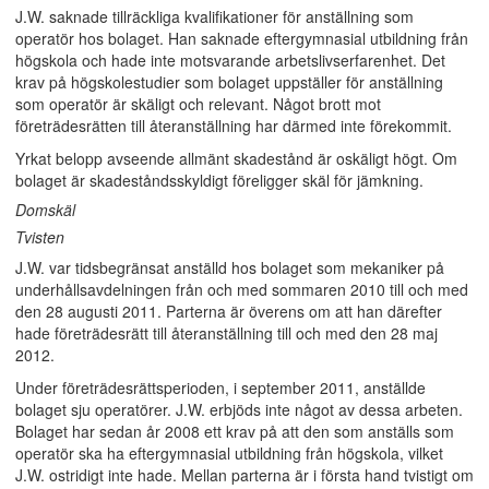
J.W. saknade tillräckliga kvalifikationer för anställning som
operatör hos bolaget. Han saknade eftergymnasial utbildning från
högskola och hade inte motsvarande arbetslivserfarenhet. Det
krav på högskolestudier som bolaget uppställer för anställning
som operatör är skäligt och relevant. Något brott mot
företrädesrätten till återanställning har därmed inte förekommit.
Yrkat belopp avseende allmänt skadestånd är oskäligt högt. Om
bolaget är skadeståndsskyldigt föreligger skäl för jämkning.
Domskäl
Tvisten
J.W. var tidsbegränsat anställd hos bolaget som mekaniker på
underhållsavdelningen från och med sommaren 2010 till och med
den 28 augusti 2011. Parterna är överens om att han därefter
hade företrädesrätt till återanställning till och med den 28 maj
2012.
Under företrädesrättsperioden, i september 2011, anställde
bolaget sju operatörer. J.W. erbjöds inte något av dessa arbeten.
Bolaget har sedan år 2008 ett krav på att den som anställs som
operatör ska ha eftergymnasial utbildning från högskola, vilket
J.W. ostridigt inte hade. Mellan parterna är i första hand tvistigt om