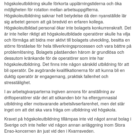
högskoleutbildning skulle förkorta upplärningstiderna och öka
möjligheten för rotation mellan arbetsuppgifterna.
Högskoleutbildning saknar helt betydelse då den nyanställde lär
sig arbetet genom att gå bredvid en erfaren kollega.
Högskoleutbildad personal ökar inte bolagets konkurrenskraft. Det
är inte heller riktigt att högskoleutbildade operatörer skulle ha vilja
och förmåga att bidra mer aktivt till bolagets utveckling, besitta en
större förståelse för hela tillverkningsprocessen och vara bättre på
problemlösning. Bolagets påståenden härom är grundlösa och
dessutom kränkande för de operatörer som inte har
högskoleutbildning. Det finns inte någon särskild utbildning för att
bli operatör. De avgörande kvalifikationerna för att kunna bli en
duktig operatör är engagemang, praktisk fallenhet och
stresstålighet.
I av arbetsgivarparterna ingiven annons för anställning av
driftoperatörer står det att sökanden bör ha eftergymnasial
utbildning eller motsvarande arbetslivserfarenhet, men det står
inget om att det ska vara fråga om utbildning vid högskola.
Kravet på högskoleutbildning tillämpas inte vid något annat bolag i
Sverige och inte heller vid någon annan anläggning inom Stora
Enso-koncernen än just vid den i Kvarnsveden.