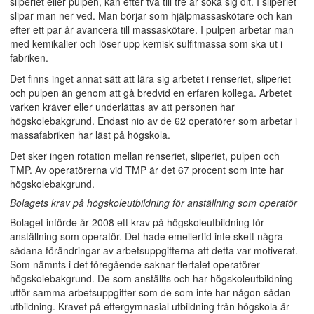
sliperiet eller pulpen, kan efter två till tre år söka sig dit. I sliperiet
slipar man ner ved. Man börjar som hjälpmassaskötare och kan
efter ett par år avancera till massaskötare. I pulpen arbetar man
med kemikalier och löser upp kemisk sulfitmassa som ska ut i
fabriken.
Det finns inget annat sätt att lära sig arbetet i renseriet, sliperiet
och pulpen än genom att gå bredvid en erfaren kollega. Arbetet
varken kräver eller underlättas av att personen har
högskolebakgrund. Endast nio av de 62 operatörer som arbetar i
massafabriken har läst på högskola.
Det sker ingen rotation mellan renseriet, sliperiet, pulpen och
TMP. Av operatörerna vid TMP är det 67 procent som inte har
högskolebakgrund.
Bolagets krav på högskoleutbildning för anställning som operatör
Bolaget införde år 2008 ett krav på högskoleutbildning för
anställning som operatör. Det hade emellertid inte skett några
sådana förändringar av arbetsuppgifterna att detta var motiverat.
Som nämnts i det föregående saknar flertalet operatörer
högskolebakgrund. De som anställts och har högskoleutbildning
utför samma arbetsuppgifter som de som inte har någon sådan
utbildning. Kravet på eftergymnasial utbildning från högskola är