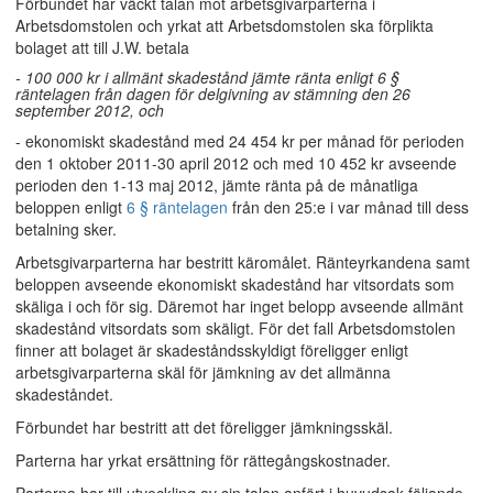
Förbundet har väckt talan mot arbetsgivarparterna i
Arbetsdomstolen och yrkat att Arbetsdomstolen ska förplikta
bolaget att till J.W. betala
- 100 000 kr i allmänt skadestånd jämte ränta enligt 6 §
räntelagen från dagen för delgivning av stämning den 26
september 2012, och
- ekonomiskt skadestånd med 24 454 kr per månad för perioden
den 1 oktober 2011-30 april 2012 och med 10 452 kr avseende
perioden den 1-13 maj 2012, jämte ränta på de månatliga
beloppen enligt
6 § räntelagen
från den 25:e i var månad till dess
betalning sker.
Arbetsgivarparterna har bestritt käromålet. Ränteyrkandena samt
beloppen avseende ekonomiskt skadestånd har vitsordats som
skäliga i och för sig. Däremot har inget belopp avseende allmänt
skadestånd vitsordats som skäligt. För det fall Arbetsdomstolen
finner att bolaget är skadeståndsskyldigt föreligger enligt
arbetsgivarparterna skäl för jämkning av det allmänna
skadeståndet.
Förbundet har bestritt att det föreligger jämkningsskäl.
Parterna har yrkat ersättning för rättegångskostnader.