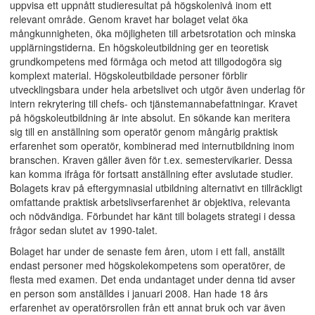
uppvisa ett uppnått studieresultat på högskolenivå inom ett
relevant område. Genom kravet har bolaget velat öka
mångkunnigheten, öka möjligheten till arbetsrotation och minska
upplärningstiderna. En högskoleutbildning ger en teoretisk
grundkompetens med förmåga och metod att tillgodogöra sig
komplext material. Högskoleutbildade personer förblir
utvecklingsbara under hela arbetslivet och utgör även underlag för
intern rekrytering till chefs- och tjänstemannabefattningar. Kravet
på högskoleutbildning är inte absolut. En sökande kan meritera
sig till en anställning som operatör genom mångårig praktisk
erfarenhet som operatör, kombinerad med internutbildning inom
branschen. Kraven gäller även för t.ex. semestervikarier. Dessa
kan komma ifråga för fortsatt anställning efter avslutade studier.
Bolagets krav på eftergymnasial utbildning alternativt en tillräckligt
omfattande praktisk arbetslivserfarenhet är objektiva, relevanta
och nödvändiga. Förbundet har känt till bolagets strategi i dessa
frågor sedan slutet av 1990-talet.
Bolaget har under de senaste fem åren, utom i ett fall, anställt
endast personer med högskolekompetens som operatörer, de
flesta med examen. Det enda undantaget under denna tid avser
en person som anställdes i januari 2008. Han hade 18 års
erfarenhet av operatörsrollen från ett annat bruk och var även