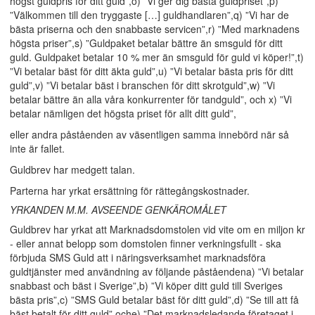
högst guldpris för ditt guld”,o) ”Vi ger dig bästa guldpriset”,p)
”Välkommen till den tryggaste […] guldhandlaren”,q) ”Vi har de
bästa priserna och den snabbaste servicen”,r) ”Med marknadens
högsta priser”,s) ”Guldpaket betalar bättre än smsguld för ditt
guld. Guldpaket betalar 10 % mer än smsguld för guld vi köper!”,t)
”Vi betalar bäst för ditt äkta guld”,u) ”Vi betalar bästa pris för ditt
guld”,v) ”Vi betalar bäst i branschen för ditt skrotguld”,w) ”Vi
betalar bättre än alla våra konkurrenter för tandguld”, och x) ”Vi
betalar nämligen det högsta priset för allt ditt guld”,
eller andra påståenden av väsentligen samma innebörd när så
inte är fallet.
Guldbrev har medgett talan.
Parterna har yrkat ersättning för rättegångskostnader.
YRKANDEN M.M. AVSEENDE GENKÄROMÅLET
Guldbrev har yrkat att Marknadsdomstolen vid vite om en miljon kr
- eller annat belopp som domstolen finner verkningsfullt - ska
förbjuda SMS Guld att i näringsverksamhet marknadsföra
guldtjänster med användning av följande påståendena) ”Vi betalar
snabbast och bäst i Sverige”,b) ”Vi köper ditt guld till Sveriges
bästa pris”,c) ”SMS Guld betalar bäst för ditt guld”,d) ”Se till att få
bäst betalt för ditt guld” oche) ”Det marknadsledande företaget i