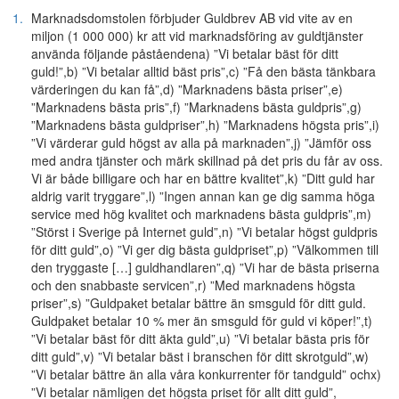
1.
Marknadsdomstolen förbjuder Guldbrev AB vid vite av en
miljon (1 000 000) kr att vid marknadsföring av guldtjänster
använda följande påståendena) ”Vi betalar bäst för ditt
guld!”,b) ”Vi betalar alltid bäst pris”,c) ”Få den bästa tänkbara
värderingen du kan få”,d) ”Marknadens bästa priser”,e)
”Marknadens bästa pris”,f) ”Marknadens bästa guldpris”,g)
”Marknadens bästa guldpriser”,h) ”Marknadens högsta pris”,i)
”Vi värderar guld högst av alla på marknaden”,j) ”Jämför oss
med andra tjänster och märk skillnad på det pris du får av oss.
Vi är både billigare och har en bättre kvalitet”,k) ”Ditt guld har
aldrig varit tryggare”,l) ”Ingen annan kan ge dig samma höga
service med hög kvalitet och marknadens bästa guldpris”,m)
”Störst i Sverige på Internet guld”,n) ”Vi betalar högst guldpris
för ditt guld”,o) ”Vi ger dig bästa guldpriset”,p) ”Välkommen till
den tryggaste […] guldhandlaren”,q) ”Vi har de bästa priserna
och den snabbaste servicen”,r) ”Med marknadens högsta
priser”,s) ”Guldpaket betalar bättre än smsguld för ditt guld.
Guldpaket betalar 10 % mer än smsguld för guld vi köper!”,t)
”Vi betalar bäst för ditt äkta guld”,u) ”Vi betalar bästa pris för
ditt guld”,v) ”Vi betalar bäst i branschen för ditt skrotguld”,w)
”Vi betalar bättre än alla våra konkurrenter för tandguld” ochx)
”Vi betalar nämligen det högsta priset för allt ditt guld”,