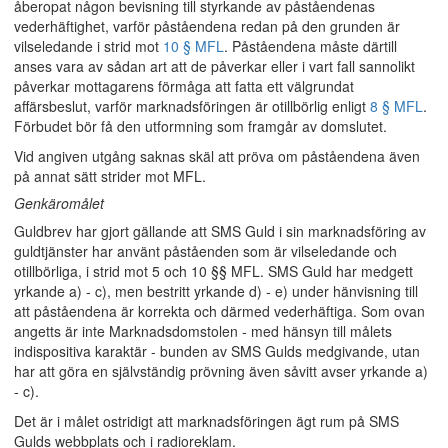
åberopat någon bevisning till styrkande av påståendenas
vederhäftighet, varför påståendena redan på den grunden är
vilseledande i strid mot
10 § MFL
. Påståendena måste därtill
anses vara av sådan art att de påverkar eller i vart fall sannolikt
påverkar mottagarens förmåga att fatta ett välgrundat
affärsbeslut, varför marknadsföringen är otillbörlig enligt
8 § MFL
.
Förbudet bör få den utformning som framgår av domslutet.
Vid angiven utgång saknas skäl att pröva om påståendena även
på annat sätt strider mot MFL.
Genkäromålet
Guldbrev har gjort gällande att SMS Guld i sin marknadsföring av
guldtjänster har använt påståenden som är vilseledande och
otillbörliga, i strid mot 5 och 10 §§ MFL. SMS Guld har medgett
yrkande a) - c), men bestritt yrkande d) - e) under hänvisning till
att påståendena är korrekta och därmed vederhäftiga. Som ovan
angetts är inte Marknadsdomstolen - med hänsyn till målets
indispositiva karaktär - bunden av SMS Gulds medgivande, utan
har att göra en självständig prövning även såvitt avser yrkande a)
- c).
Det är i målet ostridigt att marknadsföringen ägt rum på SMS
Gulds webbplats och i radioreklam.