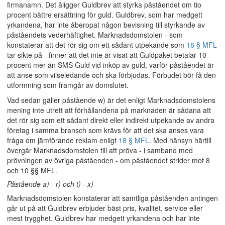
firmanamn. Det åligger Guldbrev att styrka påståendet om tio
procent bättre ersättning för guld. Guldbrev, som har medgett
yrkandena, har inte åberopat någon bevisning till styrkande av
påståendets vederhäftighet. Marknadsdomstolen - som
konstaterar att det rör sig om ett sådant utpekande som
18 § MFL
tar sikte på - finner att det inte är visat att Guldpaket betalar 10
procent mer än SMS Guld vid inköp av guld, varför påståendet är
att anse som vilseledande och ska förbjudas. Förbudet bör få den
utformning som framgår av domslutet.
Vad sedan gäller påstående w) är det enligt Marknadsdomstolens
mening inte utrett att förhållandena på marknaden är sådana att
det rör sig som ett sådant direkt eller indirekt utpekande av andra
företag i samma bransch som krävs för att det ska anses vara
fråga om jämförande reklam enligt
18 § MFL
. Med hänsyn härtill
övergår Marknadsdomstolen till att pröva - i samband med
prövningen av övriga påståenden - om påståendet strider mot 8
och 10 §§ MFL.
Påstående a) - r) och t) - x)
Marknadsdomstolen konstaterar att samtliga påståenden antingen
går ut på att Guldbrev erbjuder bäst pris, kvalitet, service eller
mest trygghet. Guldbrev har medgett yrkandena och har inte