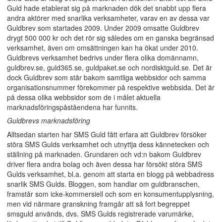
Guld hade etablerat sig på marknaden dök det snabbt upp flera
andra aktörer med snarlika verksamheter, varav en av dessa var
Guldbrev som startades 2009. Under 2009 omsatte Guldbrev
drygt 500 000 kr och det rör sig således om en ganska begränsad
verksamhet, även om omsättningen kan ha ökat under 2010.
Guldbrevs verksamhet bedrivs under flera olika domännamn,
guldbrev.se, guld365.se, guldpaket.se och nordisktguld.se. Det är
dock Guldbrev som står bakom samtliga webbsidor och samma
organisationsnummer förekommer på respektive webbsida. Det är
på dessa olika webbsidor som de i målet aktuella
marknadsföringspåståendena har funnits.
Guldbrevs marknadsföring
Alltsedan starten har SMS Guld fått erfara att Guldbrev försöker
störa SMS Gulds verksamhet och utnyttja dess kännetecken och
ställning på marknaden. Grundaren och vd:n bakom Guldbrev
driver flera andra bolag och även dessa har försökt störa SMS
Gulds verksamhet, bl.a. genom att starta en blogg på webbadress
snarlik SMS Gulds. Bloggen, som handlar om guldbranschen,
framstår som icke-kommersiell och som en konsumentupplysning,
men vid närmare granskning framgår att så fort begreppet
smsguld används, dvs. SMS Gulds registrerade varumärke,