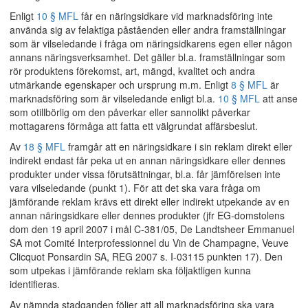
Enligt
10 § MFL
får en näringsidkare vid marknadsföring inte
använda sig av felaktiga påståenden eller andra framställningar
som är vilseledande i fråga om näringsidkarens egen eller någon
annans näringsverksamhet. Det gäller bl.a. framställningar som
rör produktens förekomst, art, mängd, kvalitet och andra
utmärkande egenskaper och ursprung m.m. Enligt
8 § MFL
är
marknadsföring som är vilseledande enligt bl.a.
10 § MFL
att anse
som otillbörlig om den påverkar eller sannolikt påverkar
mottagarens förmåga att fatta ett välgrundat affärsbeslut.
Av
18 § MFL
framgår att en näringsidkare i sin reklam direkt eller
indirekt endast får peka ut en annan näringsidkare eller dennes
produkter under vissa förutsättningar, bl.a. får jämförelsen inte
vara vilseledande (punkt 1). För att det ska vara fråga om
jämförande reklam krävs ett direkt eller indirekt utpekande av en
annan näringsidkare eller dennes produkter (jfr EG-domstolens
dom den 19 april 2007 i mål C-381/05, De Landtsheer Emmanuel
SA mot Comité Interprofessionnel du Vin de Champagne, Veuve
Clicquot Ponsardin SA, REG 2007 s. I-03115 punkten 17). Den
som utpekas i jämförande reklam ska följaktligen kunna
identifieras.
Av nämnda stadganden följer att all marknadsföring ska vara