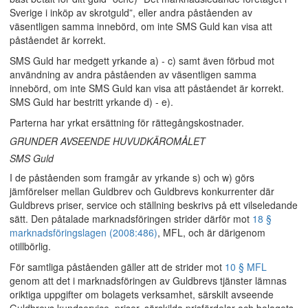
Sverige i inköp av skrotguld”, eller andra påståenden av
väsentligen samma innebörd, om inte SMS Guld kan visa att
påståendet är korrekt.
SMS Guld har medgett yrkande a) - c) samt även förbud mot
användning av andra påståenden av väsentligen samma
innebörd, om inte SMS Guld kan visa att påståendet är korrekt.
SMS Guld har bestritt yrkande d) - e).
Parterna har yrkat ersättning för rättegångskostnader.
GRUNDER AVSEENDE HUVUDKÄROMÅLET
SMS Guld
I de påståenden som framgår av yrkande s) och w) görs
jämförelser mellan Guldbrev och Guldbrevs konkurrenter där
Guldbrevs priser, service och ställning beskrivs på ett vilseledande
sätt. Den påtalade marknadsföringen strider därför mot
18 §
marknadsföringslagen (2008:486)
, MFL, och är därigenom
otillbörlig.
För samtliga påståenden gäller att de strider mot
10 § MFL
genom att det i marknadsföringen av Guldbrevs tjänster lämnas
oriktiga uppgifter om bolagets verksamhet, särskilt avseende