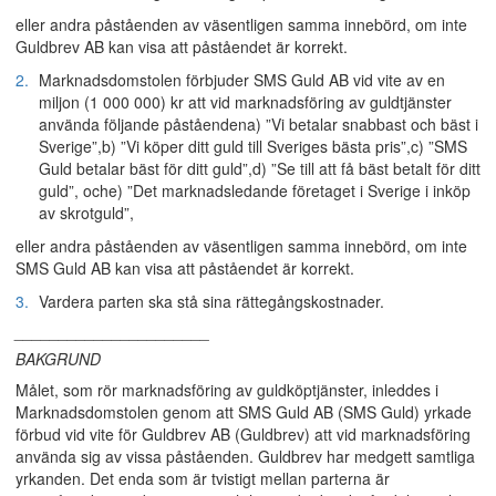
eller andra påståenden av väsentligen samma innebörd, om inte
Guldbrev AB kan visa att påståendet är korrekt.
2.
Marknadsdomstolen förbjuder SMS Guld AB vid vite av en
miljon (1 000 000) kr att vid marknadsföring av guldtjänster
använda följande påståendena) ”Vi betalar snabbast och bäst i
Sverige”,b) ”Vi köper ditt guld till Sveriges bästa pris”,c) ”SMS
Guld betalar bäst för ditt guld”,d) ”Se till att få bäst betalt för ditt
guld”, oche) ”Det marknadsledande företaget i Sverige i inköp
av skrotguld”,
eller andra påståenden av väsentligen samma innebörd, om inte
SMS Guld AB kan visa att påståendet är korrekt.
3.
Vardera parten ska stå sina rättegångskostnader.
______________________
BAKGRUND
Målet, som rör marknadsföring av guldköptjänster, inleddes i
Marknadsdomstolen genom att SMS Guld AB (SMS Guld) yrkade
förbud vid vite för Guldbrev AB (Guldbrev) att vid marknadsföring
använda sig av vissa påståenden. Guldbrev har medgett samtliga
yrkanden. Det enda som är tvistigt mellan parterna är