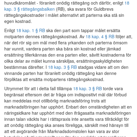
huvudkäromålet - föranlett onödig rättegång och därför, enligt
18
kap. 3 § rättegångsbalken
(RB), ska svara för Guldbrevs
rättegångskostnader i målet alternativt att parterna ska stå sin
egen kostnad.
Enligt
18 kap. 1 § RB
ska den part som tappar målet ersätta
motparten dennes rättegångskostnad. Av
18 kap. 4 § RB
följer att,
när det rör sig om mål med flera yrkanden och parterna ömsom
har vunnit, vardera parten ska bära sin kostnad eller jämkad
ersättning tillerkännas den ena parten eller, såvitt kostnaderna för
olika delar av målet kunna särskiljas, ersättningsskyldigheten
bestämmas därefter. I
18 kap. 3 § RB
stadgas vidare att om den
vinnande parten har föranlett onödig rättegång kan denne
förpliktas att ersätta motpartens rättegångskostnad.
Utrymmet för att i detta fall tillämpa
18 kap. 3 § RB
torde vara
begränsat eftersom det är fråga om indispositivt mål där förbud
kan meddelas mot otillbörlig marknadsföring trots att
marknadsföringen har upphört. Enbart den omständigheten att en
näringsidkare har upphört med den ifrågasatta marknadsföringen
innan talan väckts har i rättspraxis inte ansetts vara tillräckligt för
att onödig rättegång ska anses föreligga, särskilt med hänsyn till
att ett avgörande från Marknadsdomstolen kan vara av stor