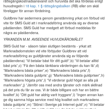
rättegångskostnadsansvaret och huruvida det ska fördelas enligt
huvudregeln i
18 kap. 1 § rättegångsbalken
(RB) eller om skäl
föreligger för annan fördelning.
Guldbrev har sedermera genom genstämning yrkat om förbud vid
vite för SMS Guld att i marknadsföring använda sig av diverse
påståenden. SMS Guld har medgett att förbud meddelas för
några av påståendena.
YRKANDEN M.M. AVSEENDE HUVUDKÄROMÅLET
SMS Guld har - såsom talan slutligen bestämts - yrkat att
Marknadsdomstolen vid vite förbjuder Guldbrev att vid
marknadsföring av guldtjänster använda sig av följande
påståendena) ”Vi betalar bäst för ditt guld!”,b) ”Vi betalar alltid
bäst pris”,c) ”Få den bästa tänkbara värderingen du kan få”,d)
”Marknadens bästa priser”,e) ”Marknadens bästa pris”,f)
”Marknadens bästa guldpris”,g) ”Marknadens bästa guldpriser”,h)
”Marknadens högsta pris”,i) ”Vi värderar guld högst av alla på
marknaden”,j) ”Jämför oss med andra tjänster och märk skillnad
på det pris du får av oss. Vi är både billigare och har en bättre
kvalitet”,k) ”Ditt guld har aldrig varit tryggare”,l) ”Ingen annan kan
ge dig samma höga service med hög kvalitet och marknadens
bästa guldpris”,m) ”Störst i Sverige på Internet guld”,n) ”Vi betalar