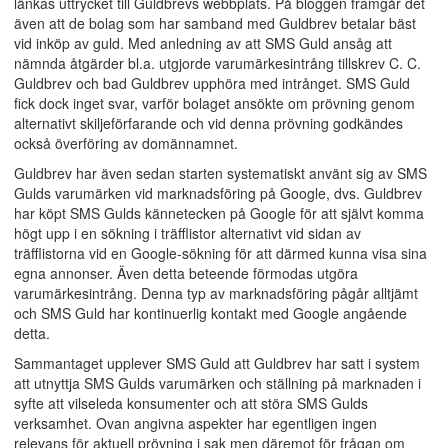
länkas uttrycket till Guldbrevs webbplats. På bloggen framgår det
även att de bolag som har samband med Guldbrev betalar bäst
vid inköp av guld. Med anledning av att SMS Guld ansåg att
nämnda åtgärder bl.a. utgjorde varumärkesintrång tillskrev C. C.
Guldbrev och bad Guldbrev upphöra med intrånget. SMS Guld
fick dock inget svar, varför bolaget ansökte om prövning genom
alternativt skiljeförfarande och vid denna prövning godkändes
också överföring av domännamnet.
Guldbrev har även sedan starten systematiskt använt sig av SMS
Gulds varumärken vid marknadsföring på Google, dvs. Guldbrev
har köpt SMS Gulds kännetecken på Google för att självt komma
högt upp i en sökning i träfflistor alternativt vid sidan av
träfflistorna vid en Google-sökning för att därmed kunna visa sina
egna annonser. Även detta beteende förmodas utgöra
varumärkesintrång. Denna typ av marknadsföring pågår alltjämt
och SMS Guld har kontinuerlig kontakt med Google angående
detta.
Sammantaget upplever SMS Guld att Guldbrev har satt i system
att utnyttja SMS Gulds varumärken och ställning på marknaden i
syfte att vilseleda konsumenter och att störa SMS Gulds
verksamhet. Ovan angivna aspekter har egentligen ingen
relevans för aktuell prövning i sak men däremot för frågan om