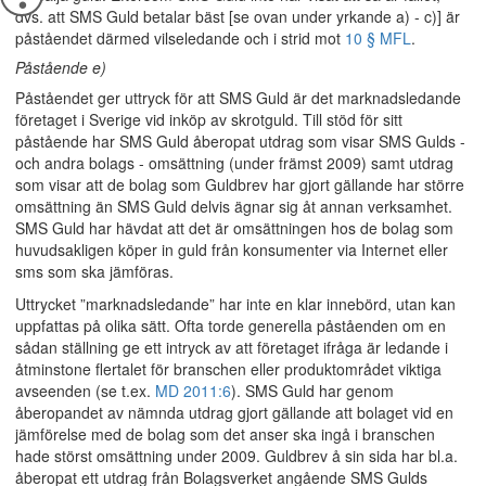
dvs. att SMS Guld betalar bäst [se ovan under yrkande a) - c)] är
påståendet därmed vilseledande och i strid mot
10 § MFL
.
Påstående e)
Påståendet ger uttryck för att SMS Guld är det marknadsledande
företaget i Sverige vid inköp av skrotguld. Till stöd för sitt
påstående har SMS Guld åberopat utdrag som visar SMS Gulds -
och andra bolags - omsättning (under främst 2009) samt utdrag
som visar att de bolag som Guldbrev har gjort gällande har större
omsättning än SMS Guld delvis ägnar sig åt annan verksamhet.
SMS Guld har hävdat att det är omsättningen hos de bolag som
huvudsakligen köper in guld från konsumenter via Internet eller
sms som ska jämföras.
Uttrycket ”marknadsledande” har inte en klar innebörd, utan kan
uppfattas på olika sätt. Ofta torde generella påståenden om en
sådan ställning ge ett intryck av att företaget ifråga är ledande i
åtminstone flertalet för branschen eller produktområdet viktiga
avseenden (se t.ex.
MD 2011:6
). SMS Guld har genom
åberopandet av nämnda utdrag gjort gällande att bolaget vid en
jämförelse med de bolag som det anser ska ingå i branschen
hade störst omsättning under 2009. Guldbrev å sin sida har bl.a.
åberopat ett utdrag från Bolagsverket angående SMS Gulds