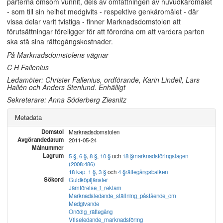
parterna ömsom vunnit, dels av omfattningen av huvudkäromålet
- som till sin helhet medgivits - respektive genkäromålet - där
vissa delar varit tvistiga - finner Marknadsdomstolen att
förutsättningar föreligger för att förordna om att vardera parten
ska stå sina rättegångskostnader.
På Marknadsdomstolens vägnar
C H Fallenius
Ledamöter: Christer Fallenius, ordförande, Karin Lindell, Lars
Hallén och Anders Stenlund. Enhälligt
Sekreterare: Anna Söderberg Ziesnitz
Metadata
Domstol
Marknadsdomstolen
Avgörandedatum
2011-05-24
Målnummer
Lagrum
5 §
,
6 §
,
8 §
,
10 §
och
18 §
marknadsföringslagen
(2008:486)
18 kap. 1 §
,
3 §
och
4 §
rättegångsbalken
Sökord
Guldköptjänster
Jämförelse_i_reklam
Marknadsledande_ställning_påstående_om
Medgivande
Onödig_rättegång
Vilseledande_marknadsföring