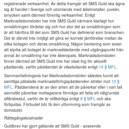
registrerade verksamhet. Av detta framgår att SMS Guld ska ägna
sig åt handel i Sverige och utomlands med ädelmetaller, juveler,
smycken samt därmed förenlig verksamhet. Enligt
Marknadsdomstolen har inte SMS Guld närmare klarlagt hur
omsättningen fördelar sig och hur stor del av omsättningen som
är att hänföra till det som SMS Guld har definierat som branschen.
Det är därvid inte möjligt att göra en korrekt jämförelse mellan de
olika bolagen och deras omsättning. Någon bevisning som avser
att styrka att bolaget är marknadsledande med utgångspunkt från
annat än omsättning har inte åberopats. Marknadsdomstolen
finner därmed att SMS Guld inte har visat fog för aktuellt
påstående, varför påståendet är vilseledande enligt
10 § MFL
.
Sammanfattningsvis har Marknadsdomstolen således funnit att
samtliga påtalade marknadsföringspåståenden strider mot
10 §
MFL
. Påståendena är av den arten att de påverkar eller i vart fall
sannolikt påverkar mottagarens förmåga att fatta ett välgrundat
affärsbeslut, varför de är otillbörliga enligt
8 § MFL
och ska
förbjudas. Förbudet bör få den utformning som framgår av
domslutet.
Rättegångskostnader
Guldbrev har gjort gällande att SMS Guld - avseende