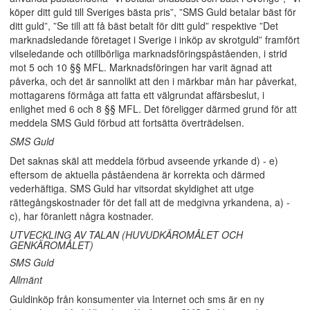
köper ditt guld till Sveriges bästa pris”, ”SMS Guld betalar bäst för
ditt guld”, ”Se till att få bäst betalt för ditt guld” respektive ”Det
marknadsledande företaget i Sverige i inköp av skrotguld” framfört
vilseledande och otillbörliga marknadsföringspåståenden, i strid
mot 5 och 10 §§ MFL. Marknadsföringen har varit ägnad att
påverka, och det är sannolikt att den i märkbar mån har påverkat,
mottagarens förmåga att fatta ett välgrundat affärsbeslut, i
enlighet med 6 och 8 §§ MFL. Det föreligger därmed grund för att
meddela SMS Guld förbud att fortsätta överträdelsen.
SMS Guld
Det saknas skäl att meddela förbud avseende yrkande d) - e)
eftersom de aktuella påståendena är korrekta och därmed
vederhäftiga. SMS Guld har vitsordat skyldighet att utge
rättegångskostnader för det fall att de medgivna yrkandena, a) -
c), har föranlett några kostnader.
UTVECKLING AV TALAN (HUVUDKÄROMÅLET OCH
GENKÄROMÅLET)
SMS Guld
Allmänt
Guldinköp från konsumenter via Internet och sms är en ny