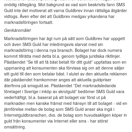
onödig rättegång. Mot bakgrund av vad som beskrivits fann SMS
Guld inte det motiverat att varna Guldbrev innan rättsliga åtgärder
vidtogs. Även efter det att Guldbrev medgav yrkandena har
marknadsföringen fortsatt.
Genkäromålet
Marknadsföringen har ägt rum på sätt som Guldbrev har uppgett
och även SMS Guld har inledningsvis slarvat med sin
marknadsföring i denna nya bransch. Bolaget har dock numera
kommit tillrätta med detta bl.a. genom tydliga juridiska riktlinjer.
Påståendet ”Se till att få bäst betalt för ditt guld” uppfattas som en
uppmaning att konsumenten ska förvissa sig om att denne säljer
sitt guld till den som betalar bäst. I slutet av den aktuella reklamen
där påståendet framkommer anges att aktuella guldpriser
återfinns på smsguld.se. Påståendet ”Det marknadsledande
företaget i Sverige i inköp av skrotguld” bedömer SMS Guld vara
vederhäftigt, bl.a. baserat på att bolaget var först ut på
marknaden men kanske främst med hänsyn till att bolaget - vid en
jämförelse mellan de bolag som SMS Guld anser ska ingå i
Internetguldbranschen, dvs. de bolag som huvudsakligen köper in
guld från konsumenter via Internet eller sms - har störst
omsättning.