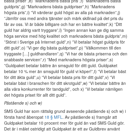
bästa priser”,e) ”Marknadens bästa pris”,f) ”Marknadens bästa
guldpris”,g) ”Marknadens bästa guldpriser”,h) ”Marknadens
högsta pris”,i) ”Vi värderar guld högst av alla på marknaden”,j)
”Jämför oss med andra tjänster och märk skillnad på det pris du
får av oss. Vi är både billigare och har en bättre kvalitet”,k) ”Ditt
guld har aldrig varit tryggare”,l) ”Ingen annan kan ge dig samma
höga service med hög kvalitet och marknadens bästa guldpris”,m)
”Störst i Sverige på Internet guld”,n) ”Vi betalar högst guldpris för
ditt guld”,o) ”Vi ger dig bästa guldpriset”,p) ”Välkommen till den
tryggaste […] guldhandlaren”,q) ”Vi har de bästa priserna och den
snabbaste servicen”,r) ”Med marknadens högsta priser”,s)
”Guldpaket betalar bättre än smsguld för ditt guld. Guldpaket
betalar 10 % mer än smsguld för guld vi köper!”,t) ”Vi betalar bäst
för ditt äkta guld”,u) ”Vi betalar bästa pris för ditt guld”,v) ”Vi
betalar bäst i branschen för ditt skrotguld”,w) ”Vi betalar bättre än
alla våra konkurrenter för tandguld”, och x) ”Vi betalar nämligen
det högsta priset för allt ditt guld”.
Påstående s) och w)
SMS Guld har som rättslig grund avseende påstående s) och w) i
första hand åberopat
18 § MFL
. Av påstående s) framgår att
Guldpaket betalar 10 procent mer för guld än vad SMS Guld gör.
Det är i målet ostridigt att Guldpaket är ett av Guldbrev använt