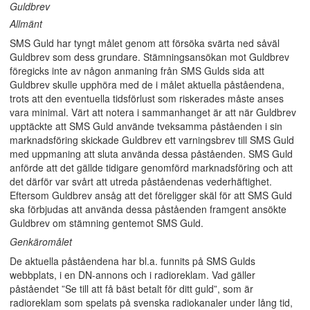
Guldbrev
Allmänt
SMS Guld har tyngt målet genom att försöka svärta ned såväl
Guldbrev som dess grundare. Stämningsansökan mot Guldbrev
föregicks inte av någon anmaning från SMS Gulds sida att
Guldbrev skulle upphöra med de i målet aktuella påståendena,
trots att den eventuella tidsförlust som riskerades måste anses
vara minimal. Värt att notera i sammanhanget är att när Guldbrev
upptäckte att SMS Guld använde tveksamma påståenden i sin
marknadsföring skickade Guldbrev ett varningsbrev till SMS Guld
med uppmaning att sluta använda dessa påståenden. SMS Guld
anförde att det gällde tidigare genomförd marknadsföring och att
det därför var svårt att utreda påståendenas vederhäftighet.
Eftersom Guldbrev ansåg att det föreligger skäl för att SMS Guld
ska förbjudas att använda dessa påståenden framgent ansökte
Guldbrev om stämning gentemot SMS Guld.
Genkäromålet
De aktuella påståendena har bl.a. funnits på SMS Gulds
webbplats, i en DN-annons och i radioreklam. Vad gäller
påståendet ”Se till att få bäst betalt för ditt guld”, som är
radioreklam som spelats på svenska radiokanaler under lång tid,