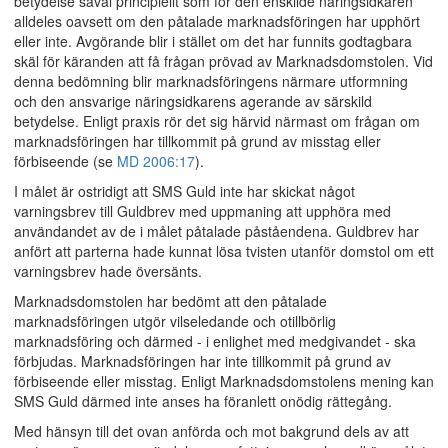
betydelse såväl principiellt som för den enskilde näringsidkaren
alldeles oavsett om den påtalade marknadsföringen har upphört
eller inte. Avgörande blir i stället om det har funnits godtagbara
skäl för käranden att få frågan prövad av Marknadsdomstolen. Vid
denna bedömning blir marknadsföringens närmare utformning
och den ansvarige näringsidkarens agerande av särskild
betydelse. Enligt praxis rör det sig härvid närmast om frågan om
marknadsföringen har tillkommit på grund av misstag eller
förbiseende (se
MD 2006:17
).
I målet är ostridigt att SMS Guld inte har skickat något
varningsbrev till Guldbrev med uppmaning att upphöra med
användandet av de i målet påtalade påståendena. Guldbrev har
anfört att parterna hade kunnat lösa tvisten utanför domstol om ett
varningsbrev hade översänts.
Marknadsdomstolen har bedömt att den påtalade
marknadsföringen utgör vilseledande och otillbörlig
marknadsföring och därmed - i enlighet med medgivandet - ska
förbjudas. Marknadsföringen har inte tillkommit på grund av
förbiseende eller misstag. Enligt Marknadsdomstolens mening kan
SMS Guld därmed inte anses ha föranlett onödig rättegång.
Med hänsyn till det ovan anförda och mot bakgrund dels av att