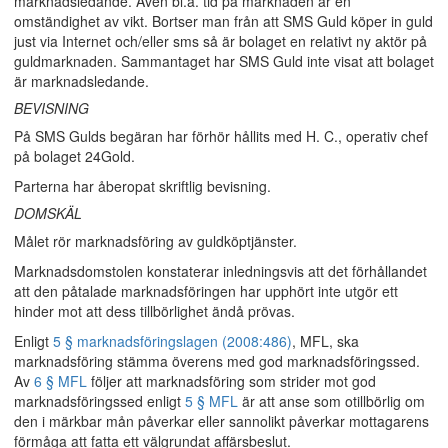
marknadsledande. Även bl.a. tid på marknaden är en
omständighet av vikt. Bortser man från att SMS Guld köper in guld
just via Internet och/eller sms så är bolaget en relativt ny aktör på
guldmarknaden. Sammantaget har SMS Guld inte visat att bolaget
är marknadsledande.
BEVISNING
På SMS Gulds begäran har förhör hållits med H. C., operativ chef
på bolaget 24Gold.
Parterna har åberopat skriftlig bevisning.
DOMSKÄL
Målet rör marknadsföring av guldköptjänster.
Marknadsdomstolen konstaterar inledningsvis att det förhållandet
att den påtalade marknadsföringen har upphört inte utgör ett
hinder mot att dess tillbörlighet ändå prövas.
Enligt
5 § marknadsföringslagen (2008:486)
, MFL, ska
marknadsföring stämma överens med god marknadsföringssed.
Av
6 § MFL
följer att marknadsföring som strider mot god
marknadsföringssed enligt
5 § MFL
är att anse som otillbörlig om
den i märkbar mån påverkar eller sannolikt påverkar mottagarens
förmåga att fatta ett välgrundat affärsbeslut.