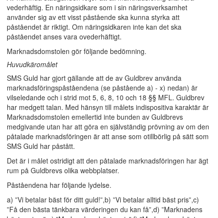
vederhäftig. En näringsidkare som i sin näringsverksamhet
använder sig av ett visst påstående ska kunna styrka att
påståendet är riktigt. Om näringsidkaren inte kan det ska
påståendet anses vara ovederhäftigt.
Marknadsdomstolen gör följande bedömning.
Huvudkäromålet
SMS Guld har gjort gällande att de av Guldbrev använda
marknadsföringspåståendena (se påstående a) - x) nedan) är
vilseledande och i strid mot 5, 6, 8, 10 och 18 §§ MFL. Guldbrev
har medgett talan. Med hänsyn till målets indispositiva karaktär är
Marknadsdomstolen emellertid inte bunden av Guldbrevs
medgivande utan har att göra en självständig prövning av om den
påtalade marknadsföringen är att anse som otillbörlig på sätt som
SMS Guld har påstått.
Det är i målet ostridigt att den påtalade marknadsföringen har ägt
rum på Guldbrevs olika webbplatser.
Påståendena har följande lydelse.
a) ”Vi betalar bäst för ditt guld!”,b) ”Vi betalar alltid bäst pris”,c)
”Få den bästa tänkbara värderingen du kan få”,d) ”Marknadens