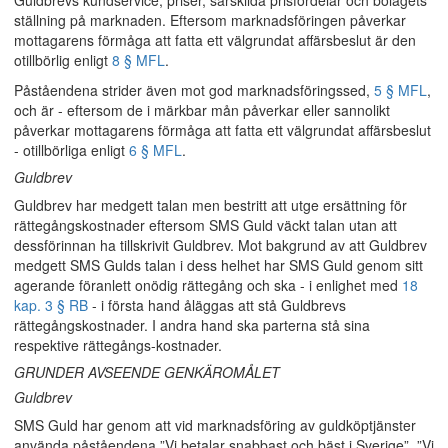
Guldbrevs kundservice, priser, särskilda prisfördelar och bolagets
ställning på marknaden. Eftersom marknadsföringen påverkar
mottagarens förmåga att fatta ett välgrundat affärsbeslut är den
otillbörlig enligt
8 § MFL
.
Påståendena strider även mot god marknadsföringssed,
5 § MFL
,
och är - eftersom de i märkbar mån påverkar eller sannolikt
påverkar mottagarens förmåga att fatta ett välgrundat affärsbeslut
- otillbörliga enligt
6 § MFL
.
Guldbrev
Guldbrev har medgett talan men bestritt att utge ersättning för
rättegångskostnader eftersom SMS Guld väckt talan utan att
dessförinnan ha tillskrivit Guldbrev. Mot bakgrund av att Guldbrev
medgett SMS Gulds talan i dess helhet har SMS Guld genom sitt
agerande föranlett onödig rättegång och ska - i enlighet med
18
kap. 3 § RB
- i första hand åläggas att stå Guldbrevs
rättegångskostnader. I andra hand ska parterna stå sina
respektive rättegångs-kostnader.
GRUNDER AVSEENDE GENKÄROMÅLET
Guldbrev
SMS Guld har genom att vid marknadsföring av guldköptjänster
använda påståendena ”Vi betalar snabbast och bäst i Sverige”, ”Vi