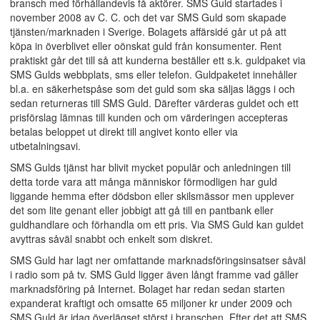
bransch med förhållandevis få aktörer. SMS Guld startades i
november 2008 av C. C. och det var SMS Guld som skapade
tjänsten/marknaden i Sverige. Bolagets affärsidé går ut på att
köpa in överblivet eller oönskat guld från konsumenter. Rent
praktiskt går det till så att kunderna beställer ett s.k. guldpaket via
SMS Gulds webbplats, sms eller telefon. Guldpaketet innehåller
bl.a. en säkerhetspåse som det guld som ska säljas läggs i och
sedan returneras till SMS Guld. Därefter värderas guldet och ett
prisförslag lämnas till kunden och om värderingen accepteras
betalas beloppet ut direkt till angivet konto eller via
utbetalningsavi.
SMS Gulds tjänst har blivit mycket populär och anledningen till
detta torde vara att många människor förmodligen har guld
liggande hemma efter dödsbon eller skilsmässor men upplever
det som lite genant eller jobbigt att gå till en pantbank eller
guldhandlare och förhandla om ett pris. Via SMS Guld kan guldet
avyttras såväl snabbt och enkelt som diskret.
SMS Guld har lagt ner omfattande marknadsföringsinsatser såväl
i radio som på tv. SMS Guld ligger även långt framme vad gäller
marknadsföring på Internet. Bolaget har redan sedan starten
expanderat kraftigt och omsatte 65 miljoner kr under 2009 och
SMS Guld är idag överlägset störst i branschen. Efter det att SMS