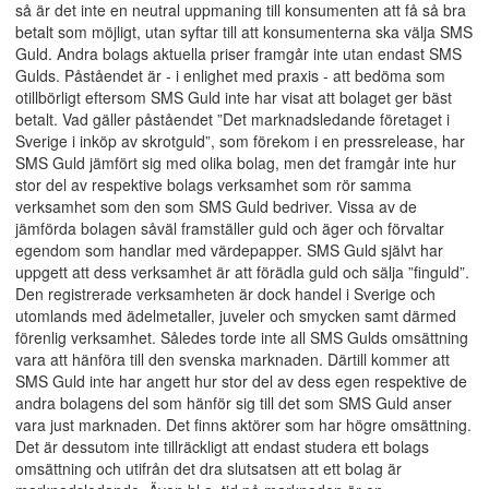
så är det inte en neutral uppmaning till konsumenten att få så bra
betalt som möjligt, utan syftar till att konsumenterna ska välja SMS
Guld. Andra bolags aktuella priser framgår inte utan endast SMS
Gulds. Påståendet är - i enlighet med praxis - att bedöma som
otillbörligt eftersom SMS Guld inte har visat att bolaget ger bäst
betalt. Vad gäller påståendet ”Det marknadsledande företaget i
Sverige i inköp av skrotguld”, som förekom i en pressrelease, har
SMS Guld jämfört sig med olika bolag, men det framgår inte hur
stor del av respektive bolags verksamhet som rör samma
verksamhet som den som SMS Guld bedriver. Vissa av de
jämförda bolagen såväl framställer guld och äger och förvaltar
egendom som handlar med värdepapper. SMS Guld självt har
uppgett att dess verksamhet är att förädla guld och sälja ”finguld”.
Den registrerade verksamheten är dock handel i Sverige och
utomlands med ädelmetaller, juveler och smycken samt därmed
förenlig verksamhet. Således torde inte all SMS Gulds omsättning
vara att hänföra till den svenska marknaden. Därtill kommer att
SMS Guld inte har angett hur stor del av dess egen respektive de
andra bolagens del som hänför sig till det som SMS Guld anser
vara just marknaden. Det finns aktörer som har högre omsättning.
Det är dessutom inte tillräckligt att endast studera ett bolags
omsättning och utifrån det dra slutsatsen att ett bolag är