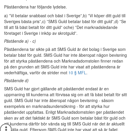
Påståendena har följande lydelse.
a) ”Vi betalar snabbast och bäst i Sverige”,b) ”Vi köper ditt guld till
Sveriges bästa pris”,c) ”SMS Guld betalar bäst för ditt guld”,d) ”Se
till att få bäst betalt för ditt guld” oche) ”Det marknadsledande
företaget i Sverige i inköp av skrotguld”.
Påstående a) - c)
Påståendena tar sikte på att SMS Guld är det bolag i Sverige som
betalar bäst för guld. SMS Guld har inte åberopat någon bevisning
för att styrka påståendena och Marknadsdomstolen finner redan
på den grunden att SMS Guld inte har visat att påståendena är
vederhäftiga, varför de strider mot
10 § MFL
.
Påstående d)
SMS Guld har gjort gällande att påståendet endast är en
uppmaning till kunderna att förvissa sig om att få bäst betalt för sitt
guld. SMS Guld har inte åberopat någon bevisning - såsom
exempelvis en marknadsundersökning - för att styrka hur
påståendet uppfattas. Enligt Marknadsdomstolen ger påståendet
sken av att det faktiskt är SMS Guld som betalar bäst för guld och
att kunderna därför bör vända sig till SMS Guld när det är aktuellt
att sälja guld. Eftersom SMS Guld inte har visat att så är fallet,