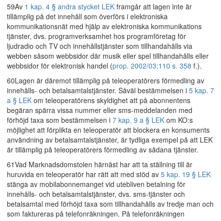
59Av
1 kap. 4 § andra stycket LEK
framgår att lagen inte är
tillämplig på det innehåll som överförs i elektroniska
kommunikationsnät med hjälp av elektroniska kommunikations
tjänster, dvs. programverksamhet hos programföretag för
ljudradio och TV och innehållstjänster som tillhandahålls via
webben såsom webbsidor där musik eller spel tillhandahålls eller
webbsidor för elektronisk handel (
prop. 2002/03:110 s. 358
f.).
60Lagen är däremot tillämplig på teleoperatörers förmedling av
innehålls- och betalsamtalstjänster. Såväl bestämmelsen i
5 kap. 7
a § LEK
om teleoperatörens skyldighet att på abonnentens
begäran spärra vissa nummer eller sms-meddelanden med
förhöjd taxa som bestämmelsen i
7 kap. 9 a § LEK
om KO:s
möjlighet att förplikta en teleoperatör att blockera en konsuments
användning av betalsamtalstjänster, är tydliga exempel på att LEK
är tillämplig på teleoperatörers förmedling av sådana tjänster.
61Vad Marknadsdomstolen härnäst har att ta ställning till är
huruvida en teleoperatör har rätt att med stöd av
5 kap. 19 § LEK
stänga av mobilabonnemanget vid utebliven betalning för
innehålls- och betalsamtalstjänster, dvs. sms-tjänster och
betalsamtal med förhöjd taxa som tillhandahålls av tredje man och
som faktureras på telefonräkningen. På telefonräkningen