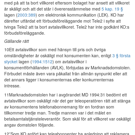
med på att ta bort villkoret eftersom bolaget har ansett att villkoret
är skäligt och att det står i överensstämmelse med
5 kap. 19 §
lagen (
2003:389
) om elektronisk kommunikation (LEK). KO har
därefter utfärdat ett förbudsföreläggande mot Tele2 i syfte att
tvinga Tele2 att ta bort avtalsvillkoret. Tele2 har inte godkänt KO:s
förbudsföreläggande.
Gällande rätt
10Ett avtalsvillkor som med hänsyn till pris och övriga
omständigheter är oskäligt mot konsumenten kan, enligt
3 § första
stycket
lagen (
1994:1512
) om avtalsvillkor i
konsumentförhållanden (AVLK), förbjudas av Marknadsdomstolen.
Förbudet måste även vara påkallat från allmän synpunkt eller att
det annars ligger i konsumenternas eller konkurrenternas
intresse.
11Marknadsdomstolen har i avgörandet MD 1994:31 bedömt ett
avtalsvillkor som oskäligt när det ger teleoperatören rätt att stänga
av konsumentens telefonabonnemang för en fordran som
tillkommer tredje man. Tredje mannen var i det målet en
betalsamtalstjänsteleverantör. Som skäl för att villkoret var oskäligt
angav domstolen följande.
12”Som KO anfört kan teleabonnenter ha anledning att reklamera