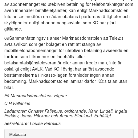
av abonnemanget vid utebliven betalning för telefonräkningar som
även innehåller betalteletjänster, kan enligt Marknadsdomstolen
inte anses medföra en sådan obalans i parternas rättigheter och
skyldigheter enligt abonnemangsavtalet som KO har gjort
gällande.
69Sammanfattningsvis anser Marknadsdomstolen att Tele2:s
avtalsvillkor, som ger bolaget en rätt att stänga av
mobiltelefonabonnemanget för utebliven betalning avseende en
fordran som tillkommer en innehålls- eller
betalsamtalstjänsteleverantör eller annan tredje man, inte är
oskäligt enligt AVLK. Vad KO i övrigt har anfört avseende
bestämmelserna i inkasso-lagen föranleder ingen annan
bedömning. Marknadsdomstolen lämnar därför KO:s talan utan
bifall.
På Marknadsdomstolens vägnar
C H Fallenius
Ledamöter: Christer Fallenius, ordförande, Karin Lindell, Ingela
Perklev, Jonas Häckner och Anders Stenlund. Enhälligt
Sekreterare: Louise Petrelius
Metadata