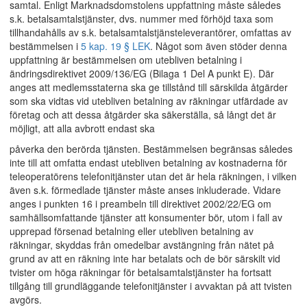
samtal. Enligt Marknadsdomstolens uppfattning måste således
s.k. betalsamtalstjänster, dvs. nummer med förhöjd taxa som
tillhandahålls av s.k. betalsamtalstjänsteleverantörer, omfattas av
bestämmelsen i
5 kap. 19 § LEK
. Något som även stöder denna
uppfattning är bestämmelsen om utebliven betalning i
ändringsdirektivet 2009/136/EG (Bilaga 1 Del A punkt E). Där
anges att medlemsstaterna ska ge tillstånd till särskilda åtgärder
som ska vidtas vid utebliven betalning av räkningar utfärdade av
företag och att dessa åtgärder ska säkerställa, så långt det är
möjligt, att alla avbrott endast ska
påverka den berörda tjänsten. Bestämmelsen begränsas således
inte till att omfatta endast utebliven betalning av kostnaderna för
teleoperatörens telefonitjänster utan det är hela räkningen, i vilken
även s.k. förmedlade tjänster måste anses inkluderade. Vidare
anges i punkten 16 i preambeln till direktivet 2002/22/EG om
samhällsomfattande tjänster att konsumenter bör, utom i fall av
upprepad försenad betalning eller utebliven betalning av
räkningar, skyddas från omedelbar avstängning från nätet på
grund av att en räkning inte har betalats och de bör särskilt vid
tvister om höga räkningar för betalsamtalstjänster ha fortsatt
tillgång till grundläggande telefonitjänster i avvaktan på att tvisten
avgörs.