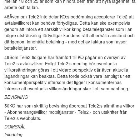
mellan 18 och 25 år som kan hindra dem från att hyra lägenhet, få
arbete och ta lån.
48Även om Tele2 inte delar KO:s bedömning accepterar Tele2 att
avtalsvillkoret kan behöva förtydligas. Detta kan ske exempelvis
genom att införa ett särskilt villkor kring betalteletjänster som i än
högre utsträckning förtydligar kundens rätt att erhålla anstånd och
därigenom innehålla betalning - med del av faktura som avser
betalteletjänster.
49Som Tele2 tidigare har framfört till KO pågår en översyn av
Tele2:s avtalsvillkor. Enligt Tele2:s mening bör eventuella
villkorsändringar göras i ett vidare perspektiv där även aktuella
lagändringar kan beaktas. Detta torde också vara lämpligt ur ett
konsumentperspektiv eftersom det ligger i konsumenternas
intresse att eventuella villkorsändringar sker i ett sammanhang.
BEVISNING
50KO har som skriftlig bevisning åberopat Tele2:s allmänna villkor
- Abonnemangsvillkor mobiltjänster - Tele2 - och utskrifter från
Tele2:s webbplats.
DOMSKÄL
Inledning