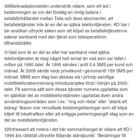
30Marknadsdomstolen underströk vidare, som ett led i
bedömningen av om det förelåg en rimlig balans i
avtalsförhållandet mellan Telia och dess abonnenter, att
betalteletjänster inte är en del av själva telefonitjänsten. KO har i
sin ansökan uttryckt saken som att köpet av betalteletjänsterna
saknar samband med den tjänst som teleoperatören
tillhandahåller.
31Vad som är en del av eller har samband med själva
telefonitjänsten är idag något helt annat än vad som var fallet i
mitten på 1990-talet. År 1995 sändes i snitt 0,4 SMS per kund och
månad. År 2009 sände varje privatkund i genomsnitt 159 SMS per
månad. MMS som idag kan skickas via i princip samtliga
mobiltelefonabonnemang introducerades först i början på 2000-
talet. På samma sätt som dessa tjänster numera uppfattas som
en självklar del av mobiltelefonitjänsten uppfattas även andra
användningsområden som t.ex. ”ring och rösta” eller ”skänk ett
bidrag” liksom mer renodlade betalningslösningar som att köpa
biljett till lokaltrafiken eller att erlägga parkeringsavgift idag som en
del av mobiltelefonitjänsten.
32Intressant att notera i det här sammanhanget är vidare att KO i
1994 års rättsfall uttryckte följande ståndpunkt: ”Betalningar till