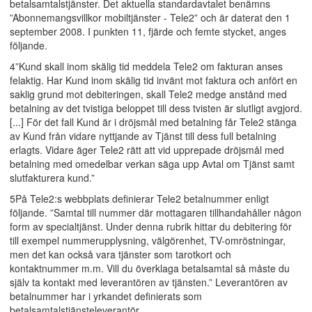
betalsamtalstjänster. Det aktuella standardavtalet benämns
”Abonnemangsvillkor mobiltjänster - Tele2” och är daterat den 1
september 2008. I punkten 11, fjärde och femte stycket, anges
följande.
4”Kund skall inom skälig tid meddela Tele2 om fakturan anses
felaktig. Har Kund inom skälig tid invänt mot faktura och anfört en
saklig grund mot debiteringen, skall Tele2 medge anstånd med
betalning av det tvistiga beloppet till dess tvisten är slutligt avgjord.
[...] För det fall Kund är i dröjsmål med betalning får Tele2 stänga
av Kund från vidare nyttjande av Tjänst till dess full betalning
erlagts. Vidare äger Tele2 rätt att vid upprepade dröjsmål med
betalning med omedelbar verkan säga upp Avtal om Tjänst samt
slutfakturera kund.”
5På Tele2:s webbplats definierar Tele2 betalnummer enligt
följande. ”Samtal till nummer där mottagaren tillhandahåller någon
form av specialtjänst. Under denna rubrik hittar du debitering för
till exempel nummerupplysning, välgörenhet, TV-omröstningar,
men det kan också vara tjänster som tarotkort och
kontaktnummer m.m. Vill du överklaga betalsamtal så måste du
själv ta kontakt med leverantören av tjänsten.” Leverantören av
betalnummer har i yrkandet definierats som
betalsamtalstjänsteleverantör.