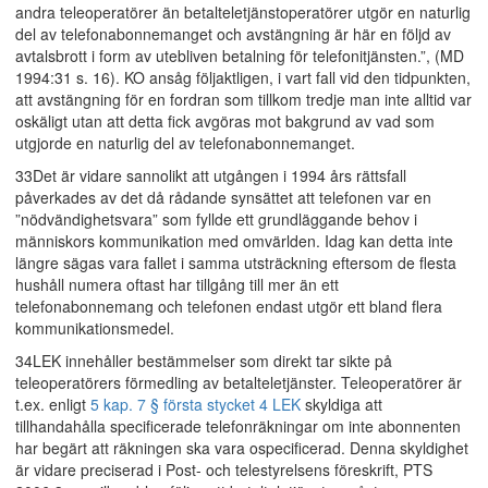
andra teleoperatörer än betalteletjänstoperatörer utgör en naturlig
del av telefonabonnemanget och avstängning är här en följd av
avtalsbrott i form av utebliven betalning för telefonitjänsten.”, (MD
1994:31 s. 16). KO ansåg följaktligen, i vart fall vid den tidpunkten,
att avstängning för en fordran som tillkom tredje man inte alltid var
oskäligt utan att detta fick avgöras mot bakgrund av vad som
utgjorde en naturlig del av telefonabonnemanget.
33Det är vidare sannolikt att utgången i 1994 års rättsfall
påverkades av det då rådande synsättet att telefonen var en
”nödvändighetsvara” som fyllde ett grundläggande behov i
människors kommunikation med omvärlden. Idag kan detta inte
längre sägas vara fallet i samma utsträckning eftersom de flesta
hushåll numera oftast har tillgång till mer än ett
telefonabonnemang och telefonen endast utgör ett bland flera
kommunikationsmedel.
34LEK innehåller bestämmelser som direkt tar sikte på
teleoperatörers förmedling av betalteletjänster. Teleoperatörer är
t.ex. enligt
5 kap. 7 § första stycket 4 LEK
skyldiga att
tillhandahålla specificerade telefonräkningar om inte abonnenten
har begärt att räkningen ska vara ospecificerad. Denna skyldighet
är vidare preciserad i Post- och telestyrelsens föreskrift, PTS