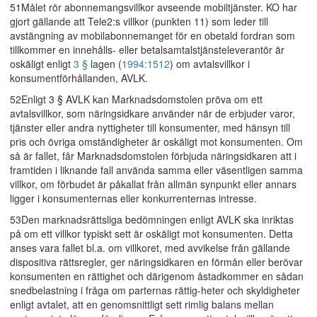
51Målet rör abonnemangsvillkor avseende mobiltjänster. KO har
gjort gällande att Tele2:s villkor (punkten 11) som leder till
avstängning av mobilabonnemanget för en obetald fordran som
tillkommer en innehålls- eller betalsamtalstjänsteleverantör är
oskäligt enligt
3 §
lagen (
1994:1512
) om avtalsvillkor i
konsumentförhållanden, AVLK.
52Enligt 3 § AVLK kan Marknadsdomstolen pröva om ett
avtalsvillkor, som näringsidkare använder när de erbjuder varor,
tjänster eller andra nyttigheter till konsumenter, med hänsyn till
pris och övriga omständigheter är oskäligt mot konsumenten. Om
så är fallet, får Marknadsdomstolen förbjuda näringsidkaren att i
framtiden i liknande fall använda samma eller väsentligen samma
villkor, om förbudet är påkallat från allmän synpunkt eller annars
ligger i konsumenternas eller konkurrenternas intresse.
53Den marknadsrättsliga bedömningen enligt AVLK ska inriktas
på om ett villkor typiskt sett är oskäligt mot konsumenten. Detta
anses vara fallet bl.a. om villkoret, med avvikelse från gällande
dispositiva rättsregler, ger näringsidkaren en förmån eller berövar
konsumenten en rättighet och därigenom åstadkommer en sådan
snedbelastning i fråga om parternas rättig-heter och skyldigheter
enligt avtalet, att en genomsnittligt sett rimlig balans mellan