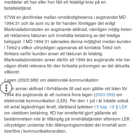
meddelar att han eller hon fått ett felaktigt krav på en
betalteletjänst.
57Vid en jämförelse mellan omständigheterna i avgörandet MD
1994:31 och de som nu är för handen föreligger det enligt
Marknadsdomstolen en avgörande skillnad, nämligen möjlig-heten
att reklamera fakturan och innehålla betalning av det tvistiga
beloppet. I MD 1994:31 saknades denna möjlighet medan kunden
i Tele2:s villkor uttryckligen uppmanas att kontakta Tele2 och
förklara varför kunden anser att fakturan är felaktig.
Marknadsdomstolen anser därför att 1994 års avgörande inte har
någon direkt relevans för den fortsatta prövningen av det aktuella
villkoret.
Lagen (2003:389) om elektronisk kommunikation
58En annan skillnad i förhållande till vad som gällde vid tiden för
1994 års avgörande är att numera finns lagen (
2003:389
) om
elektronisk kommunikation (LEK). Per den 1 juli i år trädde också
ett antal lagändringar ikraft, däribland lydelsen i
5 kap. 19 § LEK
om utebliven betalning. KO har emellertid gjort gällande att
bestämmelsen inte är tillämplig på innehållstjänster eftersom LEK
uttryckligen undantar från tillämpningsområdet det innehåll som
överförs i kommunikationsnäten.