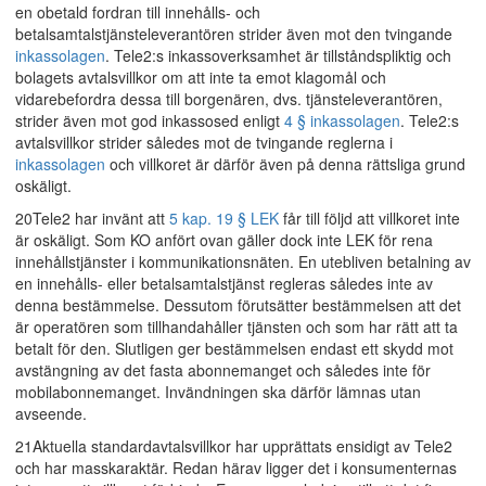
en obetald fordran till innehålls- och
betalsamtalstjänsteleverantören strider även mot den tvingande
inkassolagen
. Tele2:s inkassoverksamhet är tillståndspliktig och
bolagets avtalsvillkor om att inte ta emot klagomål och
vidarebefordra dessa till borgenären, dvs. tjänsteleverantören,
strider även mot god inkassosed enligt
4 § inkassolagen
. Tele2:s
avtalsvillkor strider således mot de tvingande reglerna i
inkassolagen
och villkoret är därför även på denna rättsliga grund
oskäligt.
20Tele2 har invänt att
5 kap. 19 § LEK
får till följd att villkoret inte
är oskäligt. Som KO anfört ovan gäller dock inte LEK för rena
innehållstjänster i kommunikationsnäten. En utebliven betalning av
en innehålls- eller betalsamtalstjänst regleras således inte av
denna bestämmelse. Dessutom förutsätter bestämmelsen att det
är operatören som tillhandahåller tjänsten och som har rätt att ta
betalt för den. Slutligen ger bestämmelsen endast ett skydd mot
avstängning av det fasta abonnemanget och således inte för
mobilabonnemanget. Invändningen ska därför lämnas utan
avseende.
21Aktuella standardavtalsvillkor har upprättats ensidigt av Tele2
och har masskaraktär. Redan härav ligger det i konsumenternas