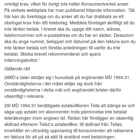
orimligt krav, vilket för övrigt inte heller Konsumentverket anser.
På verkets webbplats har man publicerat följande information. ”Så
här kan du överklaga om du anser att du har drabbats av ett
obefogat krav från ditt telebolag: Meddela företaget skriftligt att du
inte tänker betala. I brevet ska du uppge ditt namn, adress,
telefonnummer och e-postadress om du har en sådan. Dessutom
ska du ange numret, beloppet och datumet på den faktura som du
inte tänker betala och förstås anledningen till varför du inte
betalar. Skicka brevet rekommenderat och spara
inlämningskvittot.”
Gällande rätt
28KO:s talan stödjer sig i huvudsak på avgörandet MD 1994:31.
Omständigheterna i det målet skiljer sig dock från
omständigheterna i detta mål och avgörandet brister därför
väsentligt i relevans.
29I MD 1994:31 berättigade avtalsvillkoren Telia att stänga av och
säga upp avtalet om abonnenten trots påminnelse inte betalat
teleräkningen inom angiven tid. Redan här föreligger en väsentlig
skillnad eftersom Tele2:s avtalsvillkor, till skillnad från Telias,
innehåller en uttrycklig uppmaning till konsumenten att reklamera
en faktura för att på så sätt få anstånd med betalningen.