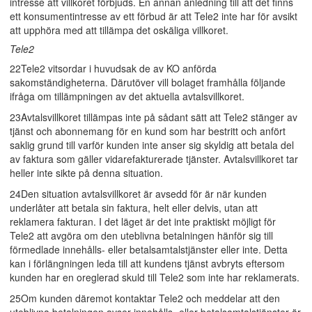
intresse att villkoret förbjuds. En annan anledning till att det finns
ett konsumentintresse av ett förbud är att Tele2 inte har för avsikt
att upphöra med att tillämpa det oskäliga villkoret.
Tele2
22Tele2 vitsordar i huvudsak de av KO anförda
sakomständigheterna. Därutöver vill bolaget framhålla följande
ifråga om tillämpningen av det aktuella avtalsvillkoret.
23Avtalsvillkoret tillämpas inte på sådant sätt att Tele2 stänger av
tjänst och abonnemang för en kund som har bestritt och anfört
saklig grund till varför kunden inte anser sig skyldig att betala del
av faktura som gäller vidarefakturerade tjänster. Avtalsvillkoret tar
heller inte sikte på denna situation.
24Den situation avtalsvillkoret är avsedd för är när kunden
underlåter att betala sin faktura, helt eller delvis, utan att
reklamera fakturan. I det läget är det inte praktiskt möjligt för
Tele2 att avgöra om den uteblivna betalningen hänför sig till
förmedlade innehålls- eller betalsamtalstjänster eller inte. Detta
kan i förlängningen leda till att kundens tjänst avbryts eftersom
kunden har en oreglerad skuld till Tele2 som inte har reklamerats.
25Om kunden däremot kontaktar Tele2 och meddelar att den