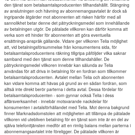
den tjänst som betalsamtalsproducenten tillhandahållit. Stängning
av anslutningen och hävning av abonnemangsavtalet är dock så
ingripande åtgärder mot abonnenten att risken härför med all
sannolikhet betar denne det påtryckningsmedel som innehållande
av betalningen utgör. De påtalade villkoren kan därför komma att
verka som ett hinder för abonnenten att göra eventuella
ersättnings-anspråk gällande. Vidare ger villkoren Telia möjlighet
att, vid betalningsförsummelse från konsumentens sida, för
betalsamtalsproducentens räkning tillgripa påföljder vilka saknar
samband med den tjänst som denne tillhandahåller. De
påtryckningsmedel villkoren innebär kan sålunda av Telia
användas för att driva in betalning för en fordran som tillkommer
betalsamtalsproducenten. Avtalet mellan Telia och abonnenten
kan vidare komma att hävas på grund av en sådan fordran, som
alltså inte direkt berör parterna i detta avtal. Dessa fördelar för
betalsamtalsproducenten - som gynnar också Telia i dess
affärsverksamhet - innebär motsvarande nackdelar för
konsumenten i avtalsförhållandet med Telia. Mot denna bakgrund
finner Marknadsdomstolen att möjligheten att tillämpa de påtalade
villkoren vid utebliven betalning för en tjänst som inte är en del av
själva telefonitjänsten medför att en rimlig balans mellan parterna i
abonnemangsavtalet inte föreligger. De påtalade villkoren är