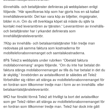
6Innehålls- och betaltjänster definieras på webbplatsen enligt
följande. ”Här specificeras köp som har gjorts hos en så kallad
innehållsleverantör. Det kan vara köp av biljetter, ringsignaler,
bilder m.m. Om du vill överklaga köpet så måste du själv ta
kontakt med leverantören av tjänsten.” Leverantören av innehålls-
och betaltjänster har i yrkandet definierats som
innehållstjänsteleverantör.
7Köp av innehålls- och betalsamtalstjänster från tredje man
redovisas på samma faktura som kostnaderna för
mobiltelefonabonnemanget och samtalskostnaderna.
8På Tele2:s webbplats under rubriken ”Obetald faktura
mobilabonnemang” anges följande. ”Om du inte har betalat din
faktura stängs mobilabonnemanget av tills du har betalat in det du
är skyldig.” Innebörden av avtalsvillkoret är således att Tele2
förbehåller sig rätten att stänga av mobiltelefonabonnemanget för
en fordran som tillkommer tredje man i form av en innehålls- eller
betalsamtalstjänsteleverantör.
9KO har försökt förmå Tele2 att frivilligt ta bort det avtalsvillkor
som ger Tele2 rätten att stänga av mobiltelefonabonnemanget för
en fordran som tillkommer tredje man. Tele2 har dock inte gått