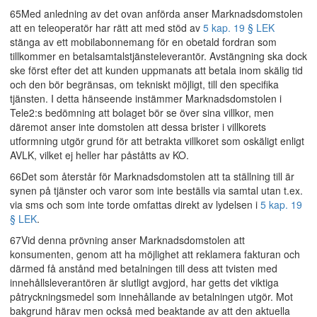
65Med anledning av det ovan anförda anser Marknadsdomstolen
att en teleoperatör har rätt att med stöd av
5 kap. 19 § LEK
stänga av ett mobilabonnemang för en obetald fordran som
tillkommer en betalsamtalstjänsteleverantör. Avstängning ska dock
ske först efter det att kunden uppmanats att betala inom skälig tid
och den bör begränsas, om tekniskt möjligt, till den specifika
tjänsten. I detta hänseende instämmer Marknadsdomstolen i
Tele2:s bedömning att bolaget bör se över sina villkor, men
däremot anser inte domstolen att dessa brister i villkorets
utformning utgör grund för att betrakta villkoret som oskäligt enligt
AVLK, vilket ej heller har påståtts av KO.
66Det som återstår för Marknadsdomstolen att ta ställning till är
synen på tjänster och varor som inte beställs via samtal utan t.ex.
via sms och som inte torde omfattas direkt av lydelsen i
5 kap. 19
§ LEK
.
67Vid denna prövning anser Marknadsdomstolen att
konsumenten, genom att ha möjlighet att reklamera fakturan och
därmed få anstånd med betalningen till dess att tvisten med
innehållsleverantören är slutligt avgjord, har getts det viktiga
påtryckningsmedel som innehållande av betalningen utgör. Mot
bakgrund härav men också med beaktande av att den aktuella