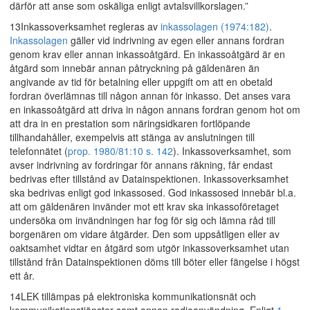
därför att anse som oskäliga enligt avtalsvillkorslagen.”
13Inkassoverksamhet regleras av
inkassolagen (1974:182)
.
Inkassolagen
gäller vid indrivning av egen eller annans fordran
genom krav eller annan inkassoåtgärd. En inkassoåtgärd är en
åtgärd som innebär annan påtryckning på gäldenären än
angivande av tid för betalning eller uppgift om att en obetald
fordran överlämnas till någon annan för inkasso. Det anses vara
en inkassoåtgärd att driva in någon annans fordran genom hot om
att dra in en prestation som näringsidkaren fortlöpande
tillhandahåller, exempelvis att stänga av anslutningen till
telefonnätet (
prop. 1980/81:10 s. 142
). Inkassoverksamhet, som
avser indrivning av fordringar för annans räkning, får endast
bedrivas efter tillstånd av Datainspektionen. Inkassoverksamhet
ska bedrivas enligt god inkassosed. God inkassosed innebär bl.a.
att om gäldenären invänder mot ett krav ska inkassoföretaget
undersöka om invändningen har fog för sig och lämna råd till
borgenären om vidare åtgärder. Den som uppsåtligen eller av
oaktsamhet vidtar en åtgärd som utgör inkassoverksamhet utan
tillstånd från Datainspektionen döms till böter eller fängelse i högst
ett år.
14LEK tillämpas på elektroniska kommunikationsnät och