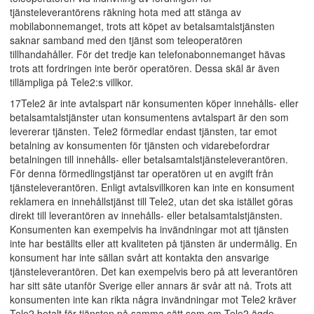
tjänsteleverantörens räkning hota med att stänga av
mobilabonnemanget, trots att köpet av betalsamtalstjänsten
saknar samband med den tjänst som teleoperatören
tillhandahåller. För det tredje kan telefonabonnemanget hävas
trots att fordringen inte berör operatören. Dessa skäl är även
tillämpliga på Tele2:s villkor.
17Tele2 är inte avtalspart när konsumenten köper innehålls- eller
betalsamtalstjänster utan konsumentens avtalspart är den som
levererar tjänsten. Tele2 förmedlar endast tjänsten, tar emot
betalning av konsumenten för tjänsten och vidarebefordrar
betalningen till innehålls- eller betalsamtalstjänsteleverantören.
För denna förmedlingstjänst tar operatören ut en avgift från
tjänsteleverantören. Enligt avtalsvillkoren kan inte en konsument
reklamera en innehållstjänst till Tele2, utan det ska istället göras
direkt till leverantören av innehålls- eller betalsamtalstjänsten.
Konsumenten kan exempelvis ha invändningar mot att tjänsten
inte har beställts eller att kvaliteten på tjänsten är undermålig. En
konsument har inte sällan svårt att kontakta den ansvarige
tjänsteleverantören. Det kan exempelvis bero på att leverantören
har sitt säte utanför Sverige eller annars är svår att nå. Trots att
konsumenten inte kan rikta några invändningar mot Tele2 kräver
Tele2 betalt för tjänsten på samma sätt som om Tele2 ägde