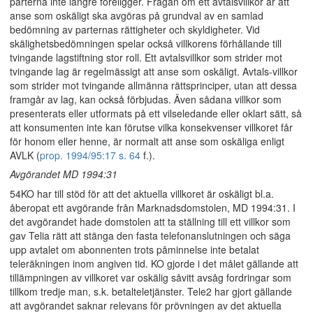
parterna inte längre föreligger. Frågan om ett avtalsvillkor är att
anse som oskäligt ska avgöras på grundval av en samlad
bedömning av parternas rättigheter och skyldigheter. Vid
skälighetsbedömningen spelar också villkorens förhållande till
tvingande lagstiftning stor roll. Ett avtalsvillkor som strider mot
tvingande lag är regelmässigt att anse som oskäligt. Avtals-villkor
som strider mot tvingande allmänna rättsprinciper, utan att dessa
framgår av lag, kan också förbjudas. Även sådana villkor som
presenterats eller utformats på ett vilseledande eller oklart sätt, så
att konsumenten inte kan förutse vilka konsekvenser villkoret får
för honom eller henne, är normalt att anse som oskäliga enligt
AVLK (
prop. 1994/95:17 s. 64
f.).
Avgörandet MD 1994:31
54KO har till stöd för att det aktuella villkoret är oskäligt bl.a.
åberopat ett avgörande från Marknadsdomstolen, MD 1994:31. I
det avgörandet hade domstolen att ta ställning till ett villkor som
gav Telia rätt att stänga den fasta telefonanslutningen och säga
upp avtalet om abonnenten trots påminnelse inte betalat
teleräkningen inom angiven tid. KO gjorde i det målet gällande att
tillämpningen av villkoret var oskälig såvitt avsåg fordringar som
tillkom tredje man, s.k. betalteletjänster. Tele2 har gjort gällande
att avgörandet saknar relevans för prövningen av det aktuella