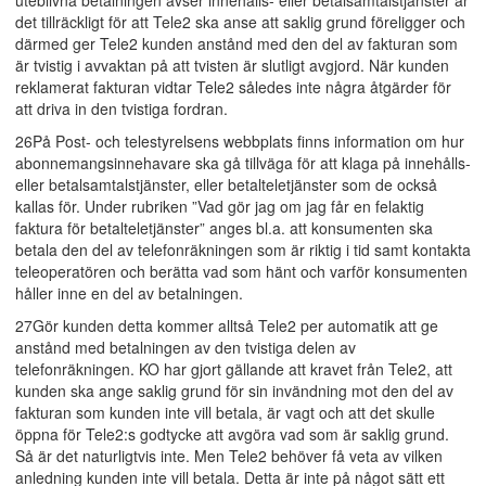
uteblivna betalningen avser innehålls- eller betalsamtalstjänster är
det tillräckligt för att Tele2 ska anse att saklig grund föreligger och
därmed ger Tele2 kunden anstånd med den del av fakturan som
är tvistig i avvaktan på att tvisten är slutligt avgjord. När kunden
reklamerat fakturan vidtar Tele2 således inte några åtgärder för
att driva in den tvistiga fordran.
26På Post- och telestyrelsens webbplats finns information om hur
abonnemangsinnehavare ska gå tillväga för att klaga på innehålls-
eller betalsamtalstjänster, eller betalteletjänster som de också
kallas för. Under rubriken ”Vad gör jag om jag får en felaktig
faktura för betalteletjänster” anges bl.a. att konsumenten ska
betala den del av telefonräkningen som är riktig i tid samt kontakta
teleoperatören och berätta vad som hänt och varför konsumenten
håller inne en del av betalningen.
27Gör kunden detta kommer alltså Tele2 per automatik att ge
anstånd med betalningen av den tvistiga delen av
telefonräkningen. KO har gjort gällande att kravet från Tele2, att
kunden ska ange saklig grund för sin invändning mot den del av
fakturan som kunden inte vill betala, är vagt och att det skulle
öppna för Tele2:s godtycke att avgöra vad som är saklig grund.
Så är det naturligtvis inte. Men Tele2 behöver få veta av vilken
anledning kunden inte vill betala. Detta är inte på något sätt ett