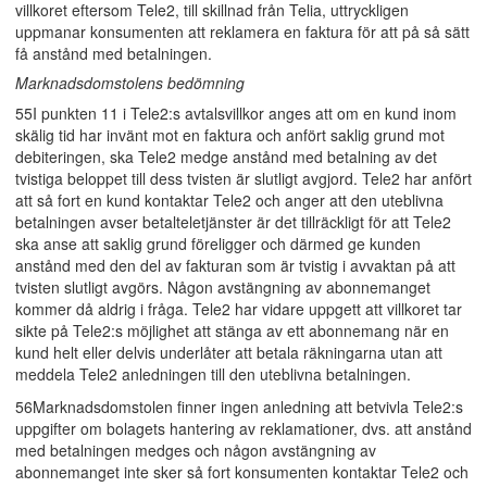
villkoret eftersom Tele2, till skillnad från Telia, uttryckligen
uppmanar konsumenten att reklamera en faktura för att på så sätt
få anstånd med betalningen.
Marknadsdomstolens bedömning
55I punkten 11 i Tele2:s avtalsvillkor anges att om en kund inom
skälig tid har invänt mot en faktura och anfört saklig grund mot
debiteringen, ska Tele2 medge anstånd med betalning av det
tvistiga beloppet till dess tvisten är slutligt avgjord. Tele2 har anfört
att så fort en kund kontaktar Tele2 och anger att den uteblivna
betalningen avser betalteletjänster är det tillräckligt för att Tele2
ska anse att saklig grund föreligger och därmed ge kunden
anstånd med den del av fakturan som är tvistig i avvaktan på att
tvisten slutligt avgörs. Någon avstängning av abonnemanget
kommer då aldrig i fråga. Tele2 har vidare uppgett att villkoret tar
sikte på Tele2:s möjlighet att stänga av ett abonnemang när en
kund helt eller delvis underlåter att betala räkningarna utan att
meddela Tele2 anledningen till den uteblivna betalningen.
56Marknadsdomstolen finner ingen anledning att betvivla Tele2:s
uppgifter om bolagets hantering av reklamationer, dvs. att anstånd
med betalningen medges och någon avstängning av
abonnemanget inte sker så fort konsumenten kontaktar Tele2 och