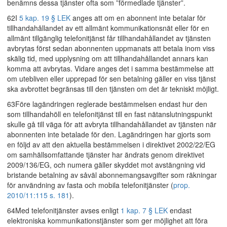
benämns dessa tjänster ofta som ”förmedlade tjänster”.
62I
5 kap. 19 § LEK
anges att om en abonnent inte betalar för
tillhandahållandet av ett allmänt kommunikationsnät eller för en
allmänt tillgänglig telefonitjänst får tillhandahållandet av tjänsten
avbrytas först sedan abonnenten uppmanats att betala inom viss
skälig tid, med upplysning om att tillhandahållandet annars kan
komma att avbrytas. Vidare anges det i samma bestämmelse att
om utebliven eller upprepad för sen betalning gäller en viss tjänst
ska avbrottet begränsas till den tjänsten om det är tekniskt möjligt.
63Före lagändringen reglerade bestämmelsen endast hur den
som tillhandahöll en telefonitjänst till en fast nätanslutningspunkt
skulle gå till väga för att avbryta tillhandahållandet av tjänsten när
abonnenten inte betalade för den. Lagändringen har gjorts som
en följd av att den aktuella bestämmelsen i direktivet 2002/22/EG
om samhällsomfattande tjänster har ändrats genom direktivet
2009/136/EG, och numera gäller skyddet mot avstängning vid
bristande betalning av såväl abonnemangsavgifter som räkningar
för användning av fasta och mobila telefonitjänster (
prop.
2010/11:115 s. 181
).
64Med telefonitjänster avses enligt
1 kap. 7 § LEK
endast
elektroniska kommunikationstjänster som ger möjlighet att föra