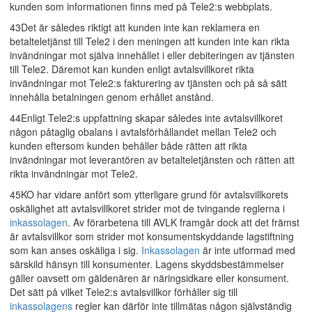
kunden som informationen finns med på Tele2:s webbplats.
43Det är således riktigt att kunden inte kan reklamera en
betalteletjänst till Tele2 i den meningen att kunden inte kan rikta
invändningar mot själva innehållet i eller debiteringen av tjänsten
till Tele2. Däremot kan kunden enligt avtalsvillkoret rikta
invändningar mot Tele2:s fakturering av tjänsten och på så sätt
innehålla betalningen genom erhållet anstånd.
44Enligt Tele2:s uppfattning skapar således inte avtalsvillkoret
någon påtaglig obalans i avtalsförhållandet mellan Tele2 och
kunden eftersom kunden behåller både rätten att rikta
invändningar mot leverantören av betalteletjänsten och rätten att
rikta invändningar mot Tele2.
45KO har vidare anfört som ytterligare grund för avtalsvillkorets
oskälighet att avtalsvillkoret strider mot de tvingande reglerna i
inkassolagen
. Av förarbetena till AVLK framgår dock att det främst
är avtalsvillkor som strider mot konsumentskyddande lagstiftning
som kan anses oskäliga i sig.
Inkassolagen
är inte utformad med
särskild hänsyn till konsumenter. Lagens skyddsbestämmelser
gäller oavsett om gäldenären är näringsidkare eller konsument.
Det sätt på vilket Tele2:s avtalsvillkor förhåller sig till
inkassolagens
regler kan därför inte tillmätas någon självständig