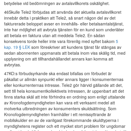
betydelse vid bedömningen av avtalsvillkorets oskälighet.
46Skulle Tele2 förbjudas att använda det aktuella avtalsvillkoret
innebär detta i praktiken att Tele2, så snart någon del av det
fakturerade beloppet avser en innehålls- eller betalsamtalstjänst,
inte har möjlighet att avbryta tjänsten för en kund som underlåter
att betala en faktura utan att meddela Tele2. En sådan
konsekvens torde heller inte vara förenlig med syftet bakom
5
kap. 19 § LEK
som föreskriver att kundens tjänst får stängas av
sedan abonnenten uppmanats att betala inom viss skälig tid, med
upplysning om att tillhandahållandet annars kan komma att
avbrytas.
47KO:s förbudsyrkande ska endast bifallas om förbudet är
påkallat ur allmän synpunkt eller annars ligger i konsumenternas
eller konkurrenternas intresse. Tele2 gör härvid gällande att det,
sett till hela konsumentkollektivets intressen, är uppenbart att det
finns starka skäl att inte förhindra en ordning som enligt uttalande
av Kronofogdemyndigheten kan vara ett verksamt medel att
motverka utbredningen av konsumenters skuldsättning. Som
Kronofogdemyndigheten framhåller i ett remissyttrande är
mobilskulder en av de vanligast förekommande skuldtyperna i
myndighetens register och ett mycket stort problem för ungdomar