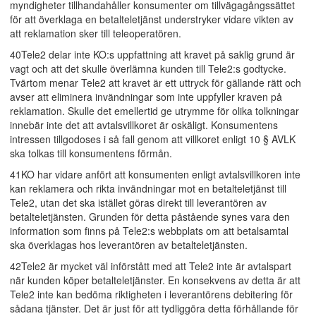
myndigheter tillhandahåller konsumenter om tillvägagångssättet
för att överklaga en betalteletjänst understryker vidare vikten av
att reklamation sker till teleoperatören.
40Tele2 delar inte KO:s uppfattning att kravet på saklig grund är
vagt och att det skulle överlämna kunden till Tele2:s godtycke.
Tvärtom menar Tele2 att kravet är ett uttryck för gällande rätt och
avser att eliminera invändningar som inte uppfyller kraven på
reklamation. Skulle det emellertid ge utrymme för olika tolkningar
innebär inte det att avtalsvillkoret är oskäligt. Konsumentens
intressen tillgodoses i så fall genom att villkoret enligt 10 § AVLK
ska tolkas till konsumentens förmån.
41KO har vidare anfört att konsumenten enligt avtalsvillkoren inte
kan reklamera och rikta invändningar mot en betalteletjänst till
Tele2, utan det ska istället göras direkt till leverantören av
betalteletjänsten. Grunden för detta påstående synes vara den
information som finns på Tele2:s webbplats om att betalsamtal
ska överklagas hos leverantören av betalteletjänsten.
42Tele2 är mycket väl införstått med att Tele2 inte är avtalspart
när kunden köper betalteletjänster. En konsekvens av detta är att
Tele2 inte kan bedöma riktigheten i leverantörens debitering för
sådana tjänster. Det är just för att tydliggöra detta förhållande för