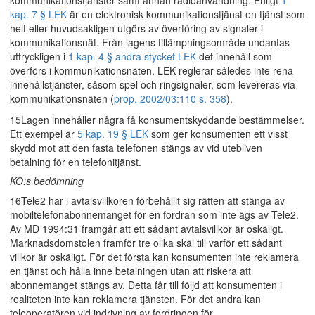
kommunikationstjänster samt annan radioanvändning. Enligt
1
kap. 7 § LEK
är en elektronisk kommunikationstjänst en tjänst som
helt eller huvudsakligen utgörs av överföring av signaler i
kommunikationsnät. Från lagens tillämpningsområde undantas
uttryckligen i
1 kap. 4 § andra stycket LEK
det innehåll som
överförs i kommunikationsnäten. LEK reglerar således inte rena
innehållstjänster, såsom spel och ringsignaler, som levereras via
kommunikationsnäten (
prop. 2002/03:110 s. 358
).
15Lagen innehåller några få konsumentskyddande bestämmelser.
Ett exempel är
5 kap. 19 § LEK
som ger konsumenten ett visst
skydd mot att den fasta telefonen stängs av vid utebliven
betalning för en telefonitjänst.
KO:s bedömning
16Tele2 har i avtalsvillkoren förbehållit sig rätten att stänga av
mobiltelefonabonnemanget för en fordran som inte ägs av Tele2.
Av MD 1994:31 framgår att ett sådant avtalsvillkor är oskäligt.
Marknadsdomstolen framför tre olika skäl till varför ett sådant
villkor är oskäligt. För det första kan konsumenten inte reklamera
en tjänst och hålla inne betalningen utan att riskera att
abonnemanget stängs av. Detta får till följd att konsumenten i
realiteten inte kan reklamera tjänsten. För det andra kan
teleoperatören vid indrivning av fordringen för