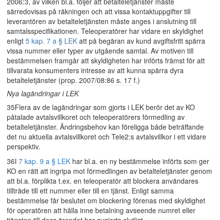
2006:3, av vilken bl.a. följer att betalteletjänster måste
särredovisas på räkningen och att vissa kontaktuppgifter till
leverantören av betalteletjänsten måste anges i anslutning till
samtalsspecifikationen. Teleoperatörer har vidare en skyldighet
enligt
5 kap. 7 a § LEK
att på begäran av kund avgiftsfritt spärra
vissa nummer eller typer av utgående samtal. Av motiven till
bestämmelsen framgår att skyldigheten har införts främst för att
tillvarata konsumenters intresse av att kunna spärra dyra
betalteletjänster (
prop. 2007/08:86 s. 17
f.)
Nya lagändringar i LEK
35Flera av de lagändringar som gjorts i LEK berör det av KO
påtalade avtalsvillkoret och teleoperatörers förmedling av
betalteletjänster. Ändringsbehov kan föreligga både beträffande
det nu aktuella avtalsvillkoret och Tele2:s avtalsvillkor i ett vidare
perspektiv.
36I
7 kap. 9 a § LEK
har bl.a. en ny bestämmelse införts som ger
KO en rätt att ingripa mot förmedlingen av betalteletjänster genom
att bl.a. förplikta t.ex. en teleoperatör att blockera användares
tillträde till ett nummer eller till en tjänst. Enligt samma
bestämmelse får beslutet om blockering förenas med skyldighet
för operatören att hålla inne betalning avseende numret eller