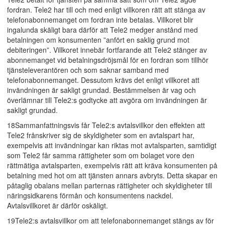
fordran. Tele2 har till och med enligt villkoren rätt att stänga av
telefonabonnemanget om fordran inte betalas. Villkoret blir
ingalunda skäligt bara därför att Tele2 medger anstånd med
betalningen om konsumenten ”anfört en saklig grund mot
debiteringen”. Villkoret innebär fortfarande att Tele2 stänger av
abonnemanget vid betalningsdröjsmål för en fordran som tillhör
tjänsteleverantören och som saknar samband med
telefonabonnemanget. Dessutom krävs det enligt villkoret att
invändningen är sakligt grundad. Bestämmelsen är vag och
överlämnar till Tele2:s godtycke att avgöra om invändningen är
sakligt grundad.
18Sammanfattningsvis får Tele2:s avtalsvillkor den effekten att
Tele2 frånskriver sig de skyldigheter som en avtalspart har,
exempelvis att invändningar kan riktas mot avtalsparten, samtidigt
som Tele2 får samma rättigheter som om bolaget vore den
rättmätiga avtalsparten, exempelvis rätt att kräva konsumenten på
betalning med hot om att tjänsten annars avbryts. Detta skapar en
påtaglig obalans mellan parternas rättigheter och skyldigheter till
näringsidkarens förmån och konsumentens nackdel.
Avtalsvillkoret är därför oskäligt.
19Tele2:s avtalsvillkor om att telefonabonnemanget stängs av för