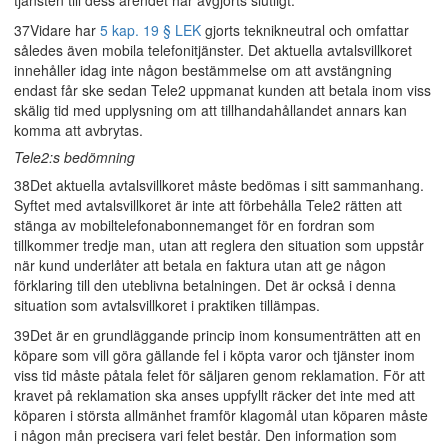
tjänsten till dess ärendet har avgjorts slutligt.
37Vidare har
5 kap. 19 § LEK
gjorts teknikneutral och omfattar
således även mobila telefonitjänster. Det aktuella avtalsvillkoret
innehåller idag inte någon bestämmelse om att avstängning
endast får ske sedan Tele2 uppmanat kunden att betala inom viss
skälig tid med upplysning om att tillhandahållandet annars kan
komma att avbrytas.
Tele2:s bedömning
38Det aktuella avtalsvillkoret måste bedömas i sitt sammanhang.
Syftet med avtalsvillkoret är inte att förbehålla Tele2 rätten att
stänga av mobiltelefonabonnemanget för en fordran som
tillkommer tredje man, utan att reglera den situation som uppstår
när kund underlåter att betala en faktura utan att ge någon
förklaring till den uteblivna betalningen. Det är också i denna
situation som avtalsvillkoret i praktiken tillämpas.
39Det är en grundläggande princip inom konsumenträtten att en
köpare som vill göra gällande fel i köpta varor och tjänster inom
viss tid måste påtala felet för säljaren genom reklamation. För att
kravet på reklamation ska anses uppfyllt räcker det inte med att
köparen i största allmänhet framför klagomål utan köparen måste
i någon mån precisera vari felet består. Den information som