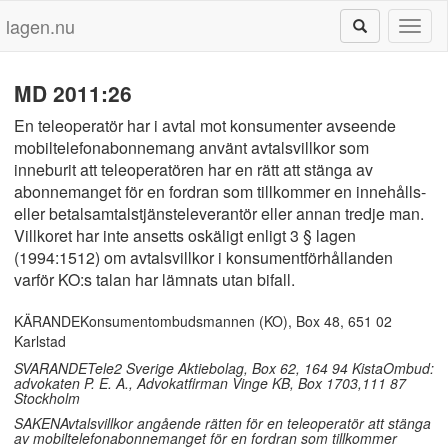
lagen.nu
Toggl
naviga
MD 2011:26
En teleoperatör har i avtal mot konsumenter avseende
mobiltelefonabonnemang använt avtalsvillkor som
inneburit att teleoperatören har en rätt att stänga av
abonnemanget för en fordran som tillkommer en innehålls-
eller betalsamtalstjänsteleverantör eller annan tredje man.
Villkoret har inte ansetts oskäligt enligt 3 § lagen
(1994:1512) om avtalsvillkor i konsumentförhållanden
varför KO:s talan har lämnats utan bifall.
KÄRANDEKonsumentombudsmannen (KO), Box 48, 651 02
Karlstad
SVARANDETele2 Sverige Aktiebolag, Box 62, 164 94 KistaOmbud:
advokaten P. E. A., Advokatfirman Vinge KB, Box 1703,111 87
Stockholm
SAKENAvtalsvillkor angående rätten för en teleoperatör att stänga
av mobiltelefonabonnemanget för en fordran som tillkommer