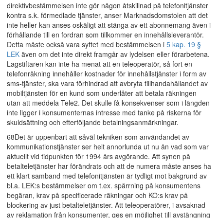
direktivbestämmelsen inte gör någon åtskillnad på telefonitjänster
kontra s.k. förmedlade tjänster, anser Marknadsdomstolen att det
inte heller kan anses oskäligt att stänga av ett abonnemang även i
förhållande till en fordran som tillkommer en innehållsleverantör.
Detta måste också vara syftet med bestämmelsen i
5 kap. 19 §
LEK
även om det inte direkt framgår av lydelsen eller förarbetena.
Lagstiftaren kan inte ha menat att en teleoperatör, så fort en
telefonräkning innehåller kostnader för innehållstjänster i form av
sms-tjänster, ska vara förhindrad att avbryta tillhandahållandet av
mobiltjänsten för en kund som underlåter att betala räkningen
utan att meddela Tele2. Det skulle få konsekvenser som i längden
inte ligger i konsumenternas intresse med tanke på riskerna för
skuldsättning och efterföljande betalningsanmärkningar.
68Det är uppenbart att såväl tekniken som användandet av
kommunikationstjänster ser helt annorlunda ut nu än vad som var
aktuellt vid tidpunkten för 1994 års avgörande. Att synen på
betalteletjänster har förändrats och att de numera måste anses ha
ett klart samband med telefonitjänsten är tydligt mot bakgrund av
bl.a. LEK:s bestämmelser om t.ex. spärrning på konsumentens
begäran, krav på specificerade räkningar och KO:s krav på
blockering av just betalteletjänster. Att teleoperatörer, i avsaknad
av reklamation från konsumenter, ges en möjlighet till avstängning