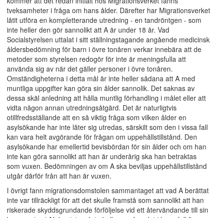
kommer att det redan initialt hos Migrationsverket fanns
tveksamheter i fråga om hans ålder. Därefter har Migrationsverket
låtit utföra en kompletterande utredning - en tandröntgen - som
inte heller den gör sannolikt att A är under 18 år. Vad
Socialstyrelsen uttalat i sitt ställningstagande angående medicinsk
åldersbedömning för barn i övre tonåren verkar innebära att de
metoder som styrelsen redogör för inte är meningsfulla att
använda sig av när det gäller personer i övre tonåren.
Omständigheterna i detta mål är inte heller sådana att A med
muntliga uppgifter kan göra sin ålder sannolik. Det saknas av
dessa skäl anledning att hålla muntlig förhandling i målet eller att
vidta någon annan utredningsåtgärd. Det är naturligtvis
otillfredsställande att en så viktig fråga som vilken ålder en
asylsökande har inte låter sig utredas, särskilt som den i vissa fall
kan vara helt avgörande för frågan om uppehållstillstånd. Den
asylsökande har emellertid bevisbördan för sin ålder och om han
inte kan göra sannolikt att han är underårig ska han betraktas
som vuxen. Bedömningen av om A ska beviljas uppehållstillstånd
utgår därför från att han är vuxen.
I övrigt fann migrationsdomstolen sammantaget att vad A berättat
inte var tillräckligt för att det skulle framstå som sannolikt att han
riskerade skyddsgrundande förföljelse vid ett återvändande till sin