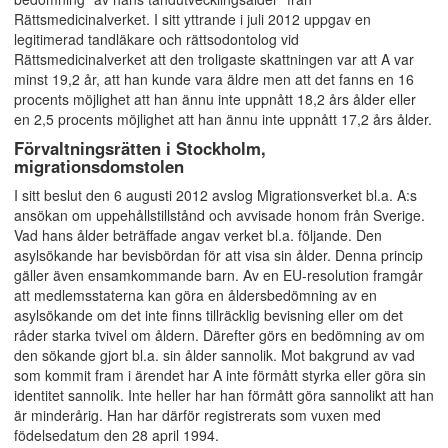
Rättsmedicinalverket. I sitt yttrande i juli 2012 uppgav en
legitimerad tandläkare och rättsodontolog vid
Rättsmedicinalverket att den troligaste skattningen var att A var
minst 19,2 år, att han kunde vara äldre men att det fanns en 16
procents möjlighet att han ännu inte uppnått 18,2 års ålder eller
en 2,5 procents möjlighet att han ännu inte uppnått 17,2 års ålder.
Förvaltningsrätten i Stockholm,
migrationsdomstolen
I sitt beslut den 6 augusti 2012 avslog Migrationsverket bl.a. A:s
ansökan om uppehållstillstånd och avvisade honom från Sverige.
Vad hans ålder beträffade angav verket bl.a. följande. Den
asylsökande har bevisbördan för att visa sin ålder. Denna princip
gäller även ensamkommande barn. Av en EU-resolution framgår
att medlemsstaterna kan göra en åldersbedömning av en
asylsökande om det inte finns tillräcklig bevisning eller om det
råder starka tvivel om åldern. Därefter görs en bedömning av om
den sökande gjort bl.a. sin ålder sannolik. Mot bakgrund av vad
som kommit fram i ärendet har A inte förmått styrka eller göra sin
identitet sannolik. Inte heller har han förmått göra sannolikt att han
är minderårig. Han har därför registrerats som vuxen med
födelsedatum den 28 april 1994.