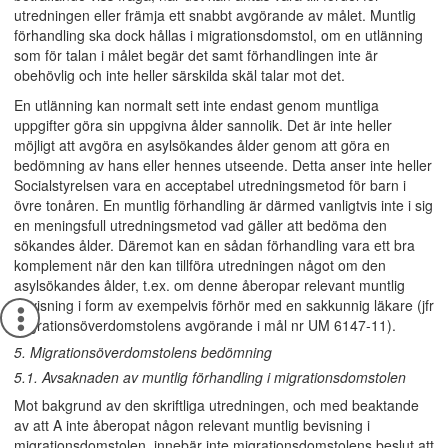
utredningen eller främja ett snabbt avgörande av målet. Muntlig
förhandling ska dock hållas i migrationsdomstol, om en utlänning
som för talan i målet begär det samt förhandlingen inte är
obehövlig och inte heller särskilda skäl talar mot det.
En utlänning kan normalt sett inte endast genom muntliga
uppgifter göra sin uppgivna ålder sannolik. Det är inte heller
möjligt att avgöra en asylsökandes ålder genom att göra en
bedömning av hans eller hennes utseende. Detta anser inte heller
Socialstyrelsen vara en acceptabel utredningsmetod för barn i
övre tonåren. En muntlig förhandling är därmed vanligtvis inte i sig
en meningsfull utredningsmetod vad gäller att bedöma den
sökandes ålder. Däremot kan en sådan förhandling vara ett bra
komplement när den kan tillföra utredningen något om den
asylsökandes ålder, t.ex. om denne åberopar relevant muntlig
bevisning i form av exempelvis förhör med en sakkunnig läkare (jfr
Migrationsöverdomstolens avgörande i mål nr UM 6147-11).
5. Migrationsöverdomstolens bedömning
5.1. Avsaknaden av muntlig förhandling i migrationsdomstolen
Mot bakgrund av den skriftliga utredningen, och med beaktande
av att A inte åberopat någon relevant muntlig bevisning i
migrationsdomstolen, innebär inte migrationsdomstolens beslut att