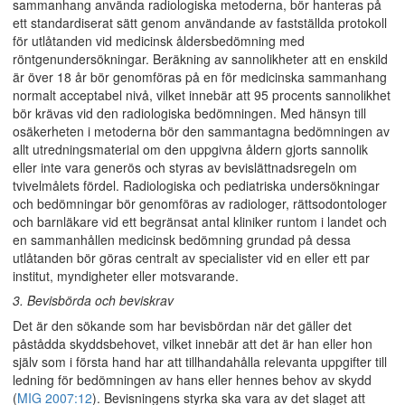
sammanhang använda radiologiska metoderna, bör hanteras på
ett standardiserat sätt genom användande av fastställda protokoll
för utlåtanden vid medicinsk åldersbedömning med
röntgenundersökningar. Beräkning av sannolikheter att en enskild
är över 18 år bör genomföras på en för medicinska sammanhang
normalt acceptabel nivå, vilket innebär att 95 procents sannolikhet
bör krävas vid den radiologiska bedömningen. Med hänsyn till
osäkerheten i metoderna bör den sammantagna bedömningen av
allt utredningsmaterial om den uppgivna åldern gjorts sannolik
eller inte vara generös och styras av bevislättnadsregeln om
tvivelmålets fördel. Radiologiska och pediatriska undersökningar
och bedömningar bör genomföras av radiologer, rättsodontologer
och barnläkare vid ett begränsat antal kliniker runtom i landet och
en sammanhållen medicinsk bedömning grundad på dessa
utlåtanden bör göras centralt av specialister vid en eller ett par
institut, myndigheter eller motsvarande.
3. Bevisbörda och beviskrav
Det är den sökande som har bevisbördan när det gäller det
påstådda skyddsbehovet, vilket innebär att det är han eller hon
själv som i första hand har att tillhandahålla relevanta uppgifter till
ledning för bedömningen av hans eller hennes behov av skydd
(
MIG 2007:12
). Bevisningens styrka ska vara av det slaget att