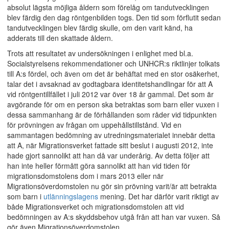
absolut lägsta möjliga åldern som förelåg om tandutvecklingen
blev färdig den dag röntgenbilden togs. Den tid som förflutit sedan
tandutvecklingen blev färdig skulle, om den varit känd, ha
adderats till den skattade åldern.
Trots att resultatet av undersökningen i enlighet med bl.a.
Socialstyrelsens rekommendationer och UNHCR:s riktlinjer tolkats
till A:s fördel, och även om det är behäftat med en stor osäkerhet,
talar det i avsaknad av godtagbara identitetshandlingar för att A
vid röntgentillfället i juli 2012 var över 18 år gammal. Det som är
avgörande för om en person ska betraktas som barn eller vuxen i
dessa sammanhang är de förhållanden som råder vid tidpunkten
för prövningen av frågan om uppehållstillstånd. Vid en
sammantagen bedömning av utredningsmaterialet innebär detta
att A, när Migrationsverket fattade sitt beslut i augusti 2012, inte
hade gjort sannolikt att han då var underårig. Av detta följer att
han inte heller förmått göra sannolikt att han vid tiden för
migrationsdomstolens dom i mars 2013 eller när
Migrationsöverdomstolen nu gör sin prövning varit/är att betrakta
som barn i
utlänningslagens
mening. Det har därför varit riktigt av
både Migrationsverket och migrationsdomstolen att vid
bedömningen av A:s skyddsbehov utgå från att han var vuxen. Så
gör även Migrationsöverdomstolen.