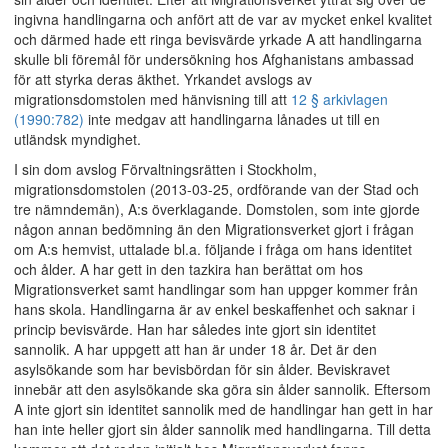
ingivna handlingarna och anfört att de var av mycket enkel kvalitet
och därmed hade ett ringa bevisvärde yrkade A att handlingarna
skulle bli föremål för undersökning hos Afghanistans ambassad
för att styrka deras äkthet. Yrkandet avslogs av
migrationsdomstolen med hänvisning till att
12 § arkivlagen
(1990:782)
inte medgav att handlingarna lånades ut till en
utländsk myndighet.
I sin dom avslog Förvaltningsrätten i Stockholm,
migrationsdomstolen (2013-03-25, ordförande van der Stad och
tre nämndemän), A:s överklagande. Domstolen, som inte gjorde
någon annan bedömning än den Migrationsverket gjort i frågan
om A:s hemvist, uttalade bl.a. följande i fråga om hans identitet
och ålder. A har gett in den tazkira han berättat om hos
Migrationsverket samt handlingar som han uppger kommer från
hans skola. Handlingarna är av enkel beskaffenhet och saknar i
princip bevisvärde. Han har således inte gjort sin identitet
sannolik. A har uppgett att han är under 18 år. Det är den
asylsökande som har bevisbördan för sin ålder. Beviskravet
innebär att den asylsökande ska göra sin ålder sannolik. Eftersom
A inte gjort sin identitet sannolik med de handlingar han gett in har
han inte heller gjort sin ålder sannolik med handlingarna. Till detta