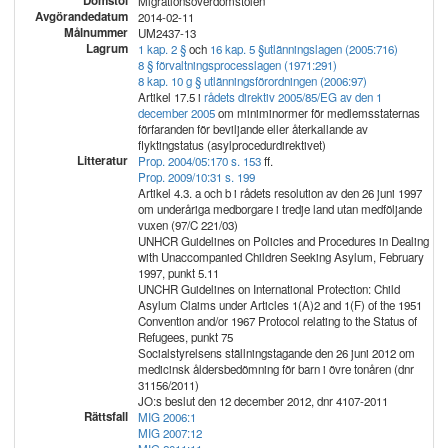
Domstol
Migrationsöverdomstolen
Avgörandedatum
2014-02-11
Målnummer
UM2437-13
Lagrum
1 kap. 2 §
och
16 kap. 5 §
utlänningslagen (2005:716)
8 § förvaltningsprocesslagen (1971:291)
8 kap. 10 g § utlänningsförordningen (2006:97)
Artikel 17.5 i
rådets direktiv 2005/85/EG av den 1
december 2005
om miniminormer för medlemsstaternas
förfaranden för beviljande eller återkallande av
flyktingstatus (asylprocedurdirektivet)
Litteratur
Prop. 2004/05:170 s. 153
ff.
Prop. 2009/10:31 s. 199
Artikel 4.3. a och b i rådets resolution av den 26 juni 1997
om underåriga medborgare i tredje land utan medföljande
vuxen (97/C 221/03)
UNHCR Guidelines on Policies and Procedures in Dealing
with Unaccompanied Children Seeking Asylum, February
1997, punkt 5.11
UNCHR Guidelines on International Protection: Child
Asylum Claims under Articles 1(A)2 and 1(F) of the 1951
Convention and/or 1967 Protocol relating to the Status of
Refugees, punkt 75
Socialstyrelsens ställningstagande den 26 juni 2012 om
medicinsk åldersbedömning för barn i övre tonåren (dnr
31156/2011)
JO:s beslut den 12 december 2012, dnr 4107-2011
Rättsfall
MIG 2006:1
MIG 2007:12