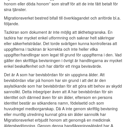
honom eller döda honom” som straff för att de inte fått betalt för
sina tjänster.
Migrationsverket bestred bifall till överklagandet och anförde bl.a.
följande.
Tazkiran som dokument är inte möjlig att äkthetsgranska. En
tazkira har mycket enkel utformning och saknar helt säkringar
eller säkerhetstrådar. Det torde svårligen kunna kontrolleras att
uppgifterna i tazkiran är korrekta och inte heller vilka
uppgifter/handlingar som legat till grund för uppgifterna i den. Vad
gäller den skriftliga bevisningen i övrigt är handlingarna av mycket
enkel beskaffenhet och har därför ett ringa bevisvärde.
Det är A som har bevisbördan för sin uppgivna ålder. Att
bevisbördan vilar på honom har sin grund i att det är den
asylsökande som har bevisbördan för att göra sitt behov av skydd
sannolikt. Detta inbegriper även att A har bevisbördan för sin
identitet och därmed även för sin ålder, eftersom en persons
identitet består av sökandens namn, födelsetid och som
huvudregel medborgarskap. Då A inte genom skriftlig bevisning
eller muntlig utredning kunnat göra sin ålder sannolik har
Migrationsverket erbjudit honom att genomgå en medicinsk
åldersbedömning. Genom denna handläggningsåtgärd har A