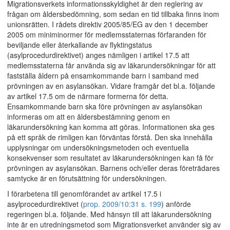
Migrationsverkets informationsskyldighet är den reglering av
frågan om åldersbedömning, som sedan en tid tillbaka finns inom
unionsrätten. I rådets direktiv 2005/85/EG av den 1 december
2005 om miniminormer för medlemsstaternas förfaranden för
beviljande eller återkallande av flyktingstatus
(asylprocedurdirektivet) anges nämligen i artikel 17.5 att
medlemsstaterna får använda sig av läkarundersökningar för att
fastställa åldern på ensamkommande barn i samband med
prövningen av en asylansökan. Vidare framgår det bl.a. följande
av artikel 17.5 om de närmare formerna för detta.
Ensamkommande barn ska före prövningen av asylansökan
informeras om att en åldersbestämning genom en
läkarundersökning kan komma att göras. Informationen ska ges
på ett språk de rimligen kan förväntas förstå. Den ska innehålla
upplysningar om undersökningsmetoden och eventuella
konsekvenser som resultatet av läkarundersökningen kan få för
prövningen av asylansökan. Barnens och/eller deras företrädares
samtycke är en förutsättning för undersökningen.
I förarbetena till genomförandet av artikel 17.5 i
asylprocedurdirektivet (
prop. 2009/10:31 s. 199
) anförde
regeringen bl.a. följande. Med hänsyn till att läkarundersökning
inte är en utredningsmetod som Migrationsverket använder sig av