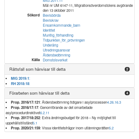
MIG 2011:11
Mål nr UM 6147-11, Migrationsöverdomstolens avgörande
den 13 oktober 2011
Sökord
Bevisbörda
Beviskrav
Ensamkommande_barn
Identitet
Muntlig_förhandling
Tidpunkten_för_prövningen
Underårig
Utredningsansvar
Åldersbedömning
Källa
Domstolsverket
Rättsfall som hänvisar till detta
2
MIG 2019:1
:
RH 2018:18
:
Förarbeten som hänvisar till detta
4
Prop. 2016/17:121
: Åldersbedömning tidigare i asylprocessen
4.2
6.1
6.3
Prop. 2016/17:17
: Genomförande av det omarbetade
asylprocedurdirektivet
6.2.11
Prop. 2017/18:252
: Extra ändringsbudget för 2018 – Ny möjlighet till
uppehållstillstånd
5.1
Prop. 2020/21:159
: Vissa identitetsfrågor inom utlänningsrätten
5.2