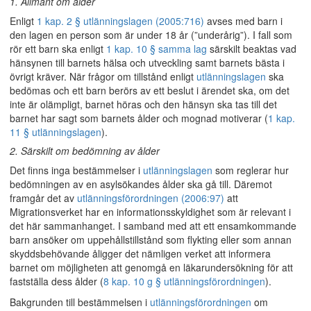
1. Allmänt om ålder
Enligt
1 kap. 2 § utlänningslagen (2005:716)
avses med barn i
den lagen en person som är under 18 år (”underårig”). I fall som
rör ett barn ska enligt
1 kap. 10 § samma lag
särskilt beaktas vad
hänsynen till barnets hälsa och utveckling samt barnets bästa i
övrigt kräver. När frågor om tillstånd enligt
utlänningslagen
ska
bedömas och ett barn berörs av ett beslut i ärendet ska, om det
inte är olämpligt, barnet höras och den hänsyn ska tas till det
barnet har sagt som barnets ålder och mognad motiverar (
1 kap.
11 § utlänningslagen
).
2. Särskilt om bedömning av ålder
Det finns inga bestämmelser i
utlänningslagen
som reglerar hur
bedömningen av en asylsökandes ålder ska gå till. Däremot
framgår det av
utlänningsförordningen (2006:97)
att
Migrationsverket har en informationsskyldighet som är relevant i
det här sammanhanget. I samband med att ett ensamkommande
barn ansöker om uppehållstillstånd som flykting eller som annan
skyddsbehövande åligger det nämligen verket att informera
barnet om möjligheten att genomgå en läkarundersökning för att
fastställa dess ålder (
8 kap. 10 g § utlänningsförordningen
).
Bakgrunden till bestämmelsen i
utlänningsförordningen
om