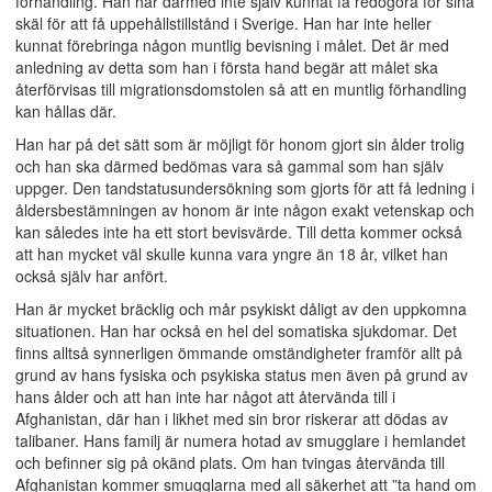
förhandling. Han har därmed inte själv kunnat få redogöra för sina
skäl för att få uppehållstillstånd i Sverige. Han har inte heller
kunnat förebringa någon muntlig bevisning i målet. Det är med
anledning av detta som han i första hand begär att målet ska
återförvisas till migrationsdomstolen så att en muntlig förhandling
kan hållas där.
Han har på det sätt som är möjligt för honom gjort sin ålder trolig
och han ska därmed bedömas vara så gammal som han själv
uppger. Den tandstatusundersökning som gjorts för att få ledning i
åldersbestämningen av honom är inte någon exakt vetenskap och
kan således inte ha ett stort bevisvärde. Till detta kommer också
att han mycket väl skulle kunna vara yngre än 18 år, vilket han
också själv har anfört.
Han är mycket bräcklig och mår psykiskt dåligt av den uppkomna
situationen. Han har också en hel del somatiska sjukdomar. Det
finns alltså synnerligen ömmande omständigheter framför allt på
grund av hans fysiska och psykiska status men även på grund av
hans ålder och att han inte har något att återvända till i
Afghanistan, där han i likhet med sin bror riskerar att dödas av
talibaner. Hans familj är numera hotad av smugglare i hemlandet
och befinner sig på okänd plats. Om han tvingas återvända till
Afghanistan kommer smugglarna med all säkerhet att ”ta hand om