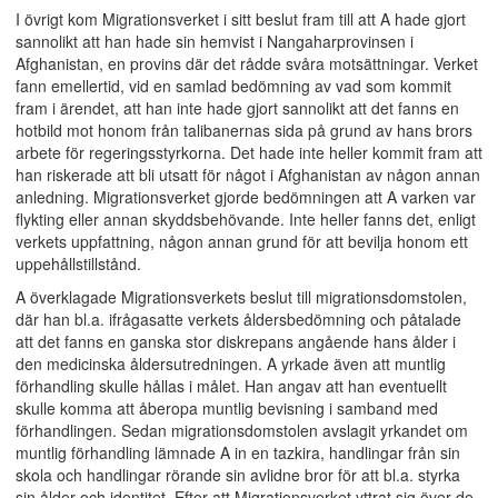
I övrigt kom Migrationsverket i sitt beslut fram till att A hade gjort
sannolikt att han hade sin hemvist i Nangaharprovinsen i
Afghanistan, en provins där det rådde svåra motsättningar. Verket
fann emellertid, vid en samlad bedömning av vad som kommit
fram i ärendet, att han inte hade gjort sannolikt att det fanns en
hotbild mot honom från talibanernas sida på grund av hans brors
arbete för regeringsstyrkorna. Det hade inte heller kommit fram att
han riskerade att bli utsatt för något i Afghanistan av någon annan
anledning. Migrationsverket gjorde bedömningen att A varken var
flykting eller annan skyddsbehövande. Inte heller fanns det, enligt
verkets uppfattning, någon annan grund för att bevilja honom ett
uppehållstillstånd.
A överklagade Migrationsverkets beslut till migrationsdomstolen,
där han bl.a. ifrågasatte verkets åldersbedömning och påtalade
att det fanns en ganska stor diskrepans angående hans ålder i
den medicinska åldersutredningen. A yrkade även att muntlig
förhandling skulle hållas i målet. Han angav att han eventuellt
skulle komma att åberopa muntlig bevisning i samband med
förhandlingen. Sedan migrationsdomstolen avslagit yrkandet om
muntlig förhandling lämnade A in en tazkira, handlingar från sin
skola och handlingar rörande sin avlidne bror för att bl.a. styrka
sin ålder och identitet. Efter att Migrationsverket yttrat sig över de