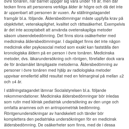
övre tonåren, när barnet uppger sig vara under 18 år, men där
tecken finns att personens verkliga ålder är högre och då det inte
är uppenbart att personen är vuxen. Av ställningstagandet
framgår bl.a. följande. Åldersbedömningar måste uppfylla krav på
objektivitet, vetenskaplighet, kvalitet och rättssäkerhet. Exempelvis
är det inte acceptabelt att använda ovetenskapliga metoder
såsom utseendebedömning. Det finns stora osäkerheter med
medicinska åldersbedömningar. I dagsläget finns det inte någon
medicinsk eller psykosocial metod som exakt kan fastställa den
kronologiska åldern på en person i övre tonåren. Medicinska
metoder, dvs. läkarundersökning och röntgen, förefaller dock vara
de för ändamålet lämpligaste metoderna. Åldersbedömning av
personer i övre tonåren med hjälp av radiologiska metoder
uppvisar emellertid alltid resultat med en felmarginal på mellan ±2
och ±4 år.
I ställningstagandet lämnar Socialstyrelsen bl.a. följande
rekommendationer. Medicinska åldersbedömningar bör inledas
som rutin med klinisk pediatrisk undersökning av den unge och
omfatta anamnes och en antropometrisk bedömning.
Röntgenundersökningar av handskelett och tänder bör
komplettera den pediatriska undersökningen för en medicinsk
åldersbedömning. De osäkerheter som finns, med de i dessa