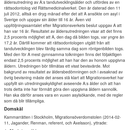
åldersutredning av A:s tandutvecklingsålder och utfördes av en
rättsodontolog vid Rättsmedicinalverket. Den är daterad den 11
juli 2012, alltså en dryg månad efter det att A ansökte om asyl i
Sverige och uppgav sin ålder till 16 år. Även vid
uppföljningssamtalet efter Migrationsverkets beslut uppgav A att
han var 16 år. Resultatet av åldersutredningen visar att det finns
2,5 procents möjlighet att A, den dag då bilden togs, var yngre än
17,2 år. Därtill kommer att rättsodontologen utgått från att
tandutvecklingen blev färdig samma dag som röntgenbilden togs.
Med den för A mest gynnsamma tolkningen finns det följaktligen
endast 2,5 procents möjlighet att han har den av honom uppgivna
åldern. Utredningen bör tillmätas ett visst bevisvärde. Mot
bakgrund av resultatet av åldersbedömningen och i avsaknad av
övrig bevisning måste det anses stå klart att Migrationsverket har
uppfyllt sin utredningsskyldighet avseende A:s ålder och att han
trots detta inte har förmått göra den uppgivna åldern sannolik.
Han ska därför anses vara en vuxen asylsökande, med de regler
som då blir tillämpliga.
Domskäl
Kammarrätten i Stockholm, Migrationsöverdomstolen (2014-02-
11, Jagander, Renman, referent, och Axelsson), yttrade: