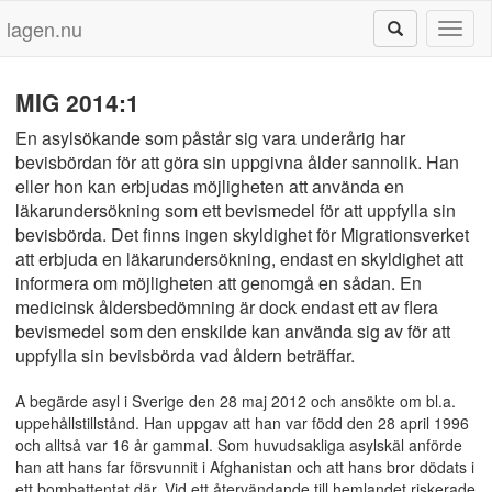
lagen.nu
Toggl
naviga
MIG 2014:1
En asylsökande som påstår sig vara underårig har
bevisbördan för att göra sin uppgivna ålder sannolik. Han
eller hon kan erbjudas möjligheten att använda en
läkarundersökning som ett bevismedel för att uppfylla sin
bevisbörda. Det finns ingen skyldighet för Migrationsverket
att erbjuda en läkarundersökning, endast en skyldighet att
informera om möjligheten att genomgå en sådan. En
medicinsk åldersbedömning är dock endast ett av flera
bevismedel som den enskilde kan använda sig av för att
uppfylla sin bevisbörda vad åldern beträffar.
A begärde asyl i Sverige den 28 maj 2012 och ansökte om bl.a.
uppehållstillstånd. Han uppgav att han var född den 28 april 1996
och alltså var 16 år gammal. Som huvudsakliga asylskäl anförde
han att hans far försvunnit i Afghanistan och att hans bror dödats i
ett bombattentat där. Vid ett återvändande till hemlandet riskerade