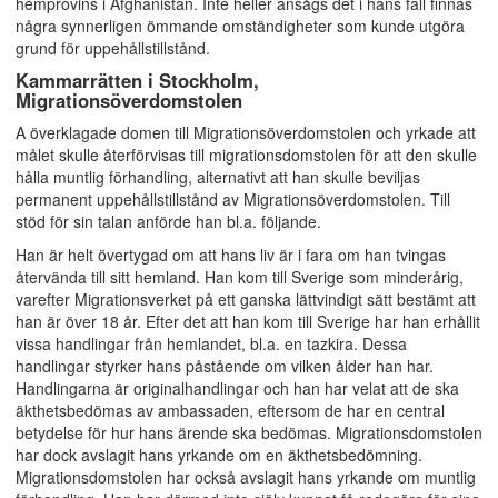
hemprovins i Afghanistan. Inte heller ansågs det i hans fall finnas
några synnerligen ömmande omständigheter som kunde utgöra
grund för uppehållstillstånd.
Kammarrätten i Stockholm,
Migrationsöverdomstolen
A överklagade domen till Migrationsöverdomstolen och yrkade att
målet skulle återförvisas till migrationsdomstolen för att den skulle
hålla muntlig förhandling, alternativt att han skulle beviljas
permanent uppehållstillstånd av Migrationsöverdomstolen. Till
stöd för sin talan anförde han bl.a. följande.
Han är helt övertygad om att hans liv är i fara om han tvingas
återvända till sitt hemland. Han kom till Sverige som minderårig,
varefter Migrationsverket på ett ganska lättvindigt sätt bestämt att
han är över 18 år. Efter det att han kom till Sverige har han erhållit
vissa handlingar från hemlandet, bl.a. en tazkira. Dessa
handlingar styrker hans påstående om vilken ålder han har.
Handlingarna är originalhandlingar och han har velat att de ska
äkthetsbedömas av ambassaden, eftersom de har en central
betydelse för hur hans ärende ska bedömas. Migrationsdomstolen
har dock avslagit hans yrkande om en äkthetsbedömning.
Migrationsdomstolen har också avslagit hans yrkande om muntlig