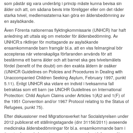
som påstår sig vara underårig i princip måste kunna bevisa sin
ålder och att, om sådana bevis inte föreligger eller om det råder
starka tvivel, medlemsstaterna kan göra en åldersbedömning av
en asylsökande.
Även Förenta nationernas flyktingkommissarie (UNHCR) har haft
anledning att uttala sig om metoder för åldersbedömning. Av
UNHCR:s riktlinjer för mottagande av asylsökande
ensamkommande barn framgår bl.a. att en viss felmarginal bör
accepteras när vetenskapliga förfaranden används för att
bestämma ett barns ålder och att barnet ska ges tvivelsmålets
fördel (benefit of the doubt) om den exakta åldern är osäker
(UNHCR Guidelines on Policies and Procedures in Dealing with
Unaccompanied Children Seeking Asylum, February 1997, punkt
5.11). Enligt UNHCR ska vidare en individ i tveksamma fall
betraktas som ett barn (se UNCHR Guidelines on International
Protection: Child Asylum Claims under Articles 1(A)2 and 1(F) of
the 1951 Convention and/or 1967 Protocol relating to the Status of
Refugees, punkt 75).
Efter diskussioner med Migrationsverket har Socialstyrelsen under
2012 publicerat ett ställningstagande (dnr 31156/2011) avseende
medicinska åldersbedömningar för bl.a. ensamkommande barn i