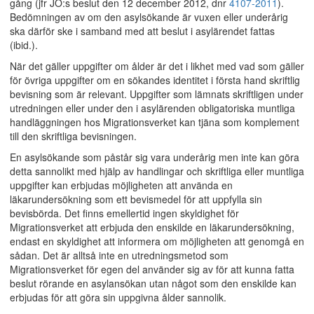
gång (jfr JO:s beslut den 12 december 2012, dnr
4107-2011
).
Bedömningen av om den asylsökande är vuxen eller underårig
ska därför ske i samband med att beslut i asylärendet fattas
(ibid.).
När det gäller uppgifter om ålder är det i likhet med vad som gäller
för övriga uppgifter om en sökandes identitet i första hand skriftlig
bevisning som är relevant. Uppgifter som lämnats skriftligen under
utredningen eller under den i asylärenden obligatoriska muntliga
handläggningen hos Migrationsverket kan tjäna som komplement
till den skriftliga bevisningen.
En asylsökande som påstår sig vara underårig men inte kan göra
detta sannolikt med hjälp av handlingar och skriftliga eller muntliga
uppgifter kan erbjudas möjligheten att använda en
läkarundersökning som ett bevismedel för att uppfylla sin
bevisbörda. Det finns emellertid ingen skyldighet för
Migrationsverket att erbjuda den enskilde en läkarundersökning,
endast en skyldighet att informera om möjligheten att genomgå en
sådan. Det är alltså inte en utredningsmetod som
Migrationsverket för egen del använder sig av för att kunna fatta
beslut rörande en asylansökan utan något som den enskilde kan
erbjudas för att göra sin uppgivna ålder sannolik.