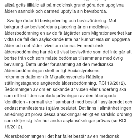
alltså getts tillfälle att på medicinsk grund göra den uppgivna
åldern sannolik och därmed uppfylla sin bevisbörda.
I Sverige råder fri bevisprövning och bevisvärdering. Mot
bakgrund av bevisbördans placering är en medicinsk
åldersbedömning en av de få åtgärder som Migrationsverket kan
vidta i de fall den asylsökande inte har kunnat visa sin uppgivna
ålder och det råder tvivel om denna. En medicinsk
åldersbedömning har då ett visst bevisvärde som det inte går att
bortse från och som måste bedömas tillsammans med övrig
bevisning. Detta under förutsättning att den medicinska
åldersbedömningen skett enligt Socialstyrelsens
rekommendationer (jfr Migrationsverkets Rättsliga
ställningstagande angående åldersbedömning, RCI 19/2012).
Bedömningen av om en sökande är vuxen eller underårig ska -
som ett led i den samlade prövningen av den åberopade
identiteten - normalt ske i samband med beslut i asylärendet och
endast manifesteras i själva beslutet. Det finns i allmänhet ingen
anledning att pröva dessa ansökningar enligt en särskild ordning
som skiljer sig från hur andra asylansökningar prövas (se RCI
19/2012).
Åldersbedömningen i det här fallet består av en medicinsk