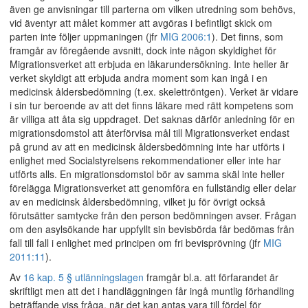
även ge anvisningar till parterna om vilken utredning som behövs,
vid äventyr att målet kommer att avgöras i befintligt skick om
parten inte följer uppmaningen (jfr
MIG 2006:1
). Det finns, som
framgår av föregående avsnitt, dock inte någon skyldighet för
Migrationsverket att erbjuda en läkarundersökning. Inte heller är
verket skyldigt att erbjuda andra moment som kan ingå i en
medicinsk åldersbedömning (t.ex. skelettröntgen). Verket är vidare
i sin tur beroende av att det finns läkare med rätt kompetens som
är villiga att åta sig uppdraget. Det saknas därför anledning för en
migrationsdomstol att återförvisa mål till Migrationsverket endast
på grund av att en medicinsk åldersbedömning inte har utförts i
enlighet med Socialstyrelsens rekommendationer eller inte har
utförts alls. En migrationsdomstol bör av samma skäl inte heller
förelägga Migrationsverket att genomföra en fullständig eller delar
av en medicinsk åldersbedömning, vilket ju för övrigt också
förutsätter samtycke från den person bedömningen avser. Frågan
om den asylsökande har uppfyllt sin bevisbörda får bedömas från
fall till fall i enlighet med principen om fri bevisprövning (jfr
MIG
2011:11
).
Av
16 kap. 5 § utlänningslagen
framgår bl.a. att förfarandet är
skriftligt men att det i handläggningen får ingå muntlig förhandling
beträffande viss fråga, när det kan antas vara till fördel för