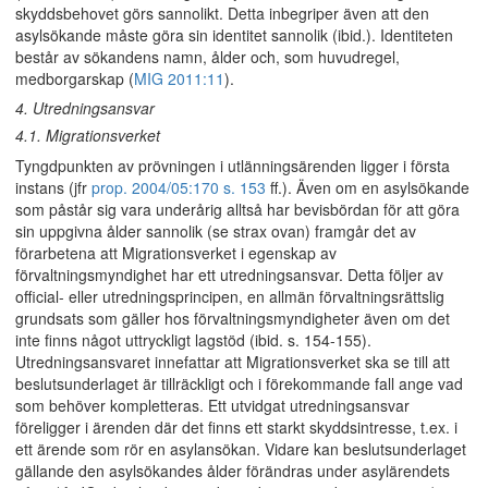
skyddsbehovet görs sannolikt. Detta inbegriper även att den
asylsökande måste göra sin identitet sannolik (ibid.). Identiteten
består av sökandens namn, ålder och, som huvudregel,
medborgarskap (
MIG 2011:11
).
4. Utredningsansvar
4.1. Migrationsverket
Tyngdpunkten av prövningen i utlänningsärenden ligger i första
instans (jfr
prop. 2004/05:170 s. 153
ff.). Även om en asylsökande
som påstår sig vara underårig alltså har bevisbördan för att göra
sin uppgivna ålder sannolik (se strax ovan) framgår det av
förarbetena att Migrationsverket i egenskap av
förvaltningsmyndighet har ett utredningsansvar. Detta följer av
official- eller utredningsprincipen, en allmän förvaltningsrättslig
grundsats som gäller hos förvaltningsmyndigheter även om det
inte finns något uttryckligt lagstöd (ibid. s. 154-155).
Utredningsansvaret innefattar att Migrationsverket ska se till att
beslutsunderlaget är tillräckligt och i förekommande fall ange vad
som behöver kompletteras. Ett utvidgat utredningsansvar
föreligger i ärenden där det finns ett starkt skyddsintresse, t.ex. i
ett ärende som rör en asylansökan. Vidare kan beslutsunderlaget
gällande den asylsökandes ålder förändras under asylärendets