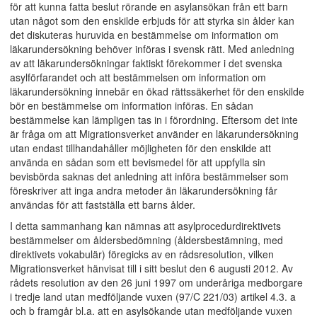
för att kunna fatta beslut rörande en asylansökan från ett barn
utan något som den enskilde erbjuds för att styrka sin ålder kan
det diskuteras huruvida en bestämmelse om information om
läkarundersökning behöver införas i svensk rätt. Med anledning
av att läkarundersökningar faktiskt förekommer i det svenska
asylförfarandet och att bestämmelsen om information om
läkarundersökning innebär en ökad rättssäkerhet för den enskilde
bör en bestämmelse om information införas. En sådan
bestämmelse kan lämpligen tas in i förordning. Eftersom det inte
är fråga om att Migrationsverket använder en läkarundersökning
utan endast tillhandahåller möjligheten för den enskilde att
använda en sådan som ett bevismedel för att uppfylla sin
bevisbörda saknas det anledning att införa bestämmelser som
föreskriver att inga andra metoder än läkarundersökning får
användas för att fastställa ett barns ålder.
I detta sammanhang kan nämnas att asylprocedurdirektivets
bestämmelser om åldersbedömning (åldersbestämning, med
direktivets vokabulär) föregicks av en rådsresolution, vilken
Migrationsverket hänvisat till i sitt beslut den 6 augusti 2012. Av
rådets resolution av den 26 juni 1997 om underåriga medborgare
i tredje land utan medföljande vuxen (97/C 221/03) artikel 4.3. a
och b framgår bl.a. att en asylsökande utan medföljande vuxen