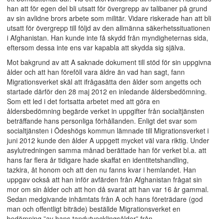
han att för egen del bli utsatt för övergrepp av talibaner på grund
av sin avlidne brors arbete som militär. Vidare riskerade han att bli
utsatt för övergrepp till följd av den allmänna säkerhetssituationen
i Afghanistan. Han kunde inte få skydd från myndigheternas sida,
eftersom dessa inte ens var kapabla att skydda sig själva.
Mot bakgrund av att A saknade dokument till stöd för sin uppgivna
ålder och att han föreföll vara äldre än vad han sagt, fann
Migrationsverket skäl att ifrågasätta den ålder som angetts och
startade därför den 28 maj 2012 en inledande åldersbedömning.
Som ett led i det fortsatta arbetet med att göra en
åldersbedömning begärde verket in uppgifter från socialtjänsten
beträffande hans personliga förhållanden. Enligt det svar som
socialtjänsten i Ödeshögs kommun lämnade till Migrationsverket i
juni 2012 kunde den ålder A uppgett mycket väl vara riktig. Under
asylutredningen samma månad berättade han för verket bl.a. att
hans far flera år tidigare hade skaffat en identitetshandling,
tazkira, åt honom och att den nu fanns kvar i hemlandet. Han
uppgav också att han inför avfärden från Afghanistan frågat sin
mor om sin ålder och att hon då svarat att han var 16 år gammal.
Sedan medgivande inhämtats från A och hans företrädare (god
man och offentligt biträde) beställde Migrationsverket en
bedömning ”av hans tandutvecklingsålder” från