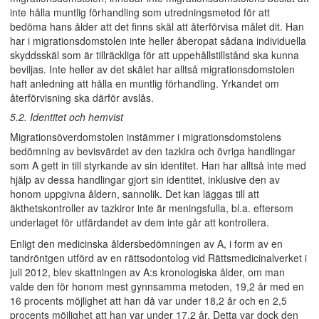
inte hålla muntlig förhandling som utredningsmetod för att
bedöma hans ålder att det finns skäl att återförvisa målet dit. Han
har i migrationsdomstolen inte heller åberopat sådana individuella
skyddsskäl som är tillräckliga för att uppehållstillstånd ska kunna
beviljas. Inte heller av det skälet har alltså migrationsdomstolen
haft anledning att hålla en muntlig förhandling. Yrkandet om
återförvisning ska därför avslås.
5.2. Identitet och hemvist
Migrationsöverdomstolen instämmer i migrationsdomstolens
bedömning av bevisvärdet av den tazkira och övriga handlingar
som A gett in till styrkande av sin identitet. Han har alltså inte med
hjälp av dessa handlingar gjort sin identitet, inklusive den av
honom uppgivna åldern, sannolik. Det kan läggas till att
äkthetskontroller av tazkiror inte är meningsfulla, bl.a. eftersom
underlaget för utfärdandet av dem inte går att kontrollera.
Enligt den medicinska åldersbedömningen av A, i form av en
tandröntgen utförd av en rättsodontolog vid Rättsmedicinalverket i
juli 2012, blev skattningen av A:s kronologiska ålder, om man
valde den för honom mest gynnsamma metoden, 19,2 år med en
16 procents möjlighet att han då var under 18,2 år och en 2,5
procents möjlighet att han var under 17,2 år. Detta var dock den