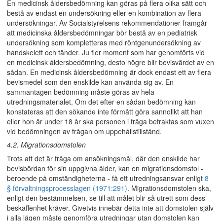
En medicinsk åldersbedömning kan göras på flera olika sätt och
bestå av endast en undersökning eller en kombination av flera
undersökningar. Av Socialstyrelsens rekommendationer framgår
att medicinska åldersbedömningar bör bestå av en pediatrisk
undersökning som kompletteras med röntgenundersökning av
handskelett och tänder. Ju fler moment som har genomförts vid
en medicinsk åldersbedömning, desto högre blir bevisvärdet av en
sådan. En medicinsk åldersbedömning är dock endast ett av flera
bevismedel som den enskilde kan använda sig av. En
sammantagen bedömning måste göras av hela
utredningsmaterialet. Om det efter en sådan bedömning kan
konstateras att den sökande inte förmått göra sannolikt att han
eller hon är under 18 år ska personen i fråga betraktas som vuxen
vid bedömningen av frågan om uppehållstillstånd.
4.2. Migrationsdomstolen
Trots att det är fråga om ansökningsmål, där den enskilde har
bevisbördan för sin uppgivna ålder, kan en migrationsdomstol -
beroende på omständigheterna - få ett utredningsansvar enligt
8
§ förvaltningsprocesslagen (1971:291)
. Migrationsdomstolen ska,
enligt den bestämmelsen, se till att målet blir så utrett som dess
beskaffenhet kräver. Givetvis innebär detta inte att domstolen själv
i alla lägen måste genomföra utredningar utan domstolen kan