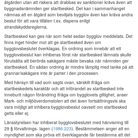
åtgärden utan att riskera att drabbas av sanktioner krävs även att
byggnadsnämnden ger startbesked. Det kan i sammanhanget
nämnas att en åtgärd som beviljats bygglov även kan kräva andra
beslut för att vara tillåten t.ex. dispens enligt
strandskyddsreglerna.
Startbesked kan ges när som helst sedan bygglov meddelats. Det
finns inget hinder mot att ge startbesked även om
bygglovsbeslutet överklagas. En ordning som innebär att ett
bygglovsbeslut kan inhiberas först när startbesked lämnats skulle
förutsätta att berörda sakägare måste bevaka när nämnden ger
startbesked. En sådan ordning är mindre lämplig med tanke på att
grannar/sakägare inte är parter i den processen.
Med hänsyn till vad som sagts ovan, särskilt ifråga om
startbeskedets karaktär och att införandet av startbesked inte
inneburit någon förändring ifråga om bygglovets giltighet, anser
Mark- och miljööverdomstolen att det även fortsättningsvis ska
vara möjligt att inhibera bygglovsbeslut oavsett om startbesked
getts eller ej.
Länsstyrelsen har inhiberat bygglovsbeslutet med hänvisning till
29 § förvaltnings- lagen (
1986:223
). Bestämmelsen anger att en
myndighet som ska pröva ett överklagande får bestämma att det