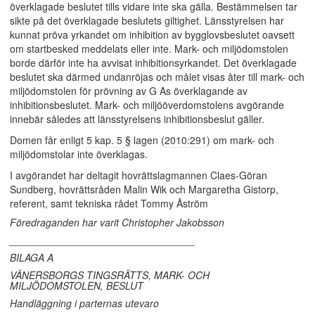
överklagade beslutet tills vidare inte ska gälla. Bestämmelsen tar
sikte på det överklagade beslutets giltighet. Länsstyrelsen har
kunnat pröva yrkandet om inhibition av bygglovsbeslutet oavsett
om startbesked meddelats eller inte. Mark- och miljödomstolen
borde därför inte ha avvisat inhibitionsyrkandet. Det överklagade
beslutet ska därmed undanröjas och målet visas åter till mark- och
miljödomstolen för prövning av G As överklagande av
inhibitionsbeslutet. Mark- och miljööverdomstolens avgörande
innebär således att länsstyrelsens inhibitionsbeslut gäller.
Domen får enligt
5 kap. 5 §
lagen (
2010:291
) om mark- och
miljödomstolar inte överklagas.
I avgörandet har deltagit hovrättslagmannen Claes-Göran
Sundberg, hovrättsråden Malin Wik och Margaretha Gistorp,
referent, samt tekniska rådet Tommy Åström
Föredraganden har varit Christopher Jakobsson
_________________________________
BILAGA A
VÄNERSBORGS TINGSRÄTTS, MARK- OCH
MILJÖDOMSTOLEN, BESLUT
Handläggning i parternas utevaro