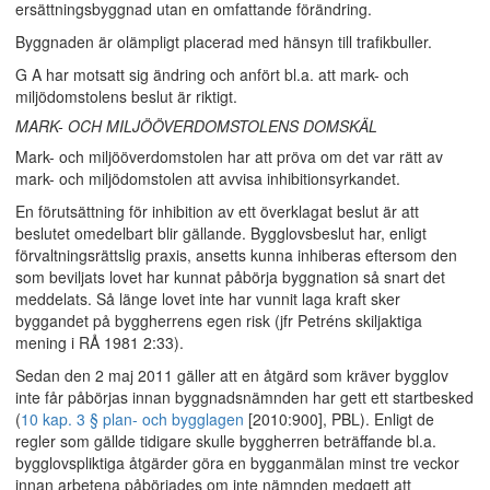
ersättningsbyggnad utan en omfattande förändring.
Byggnaden är olämpligt placerad med hänsyn till trafikbuller.
G A har motsatt sig ändring och anfört bl.a. att mark- och
miljödomstolens beslut är riktigt.
MARK- OCH MILJÖÖVERDOMSTOLENS DOMSKÄL
Mark- och miljööverdomstolen har att pröva om det var rätt av
mark- och miljödomstolen att avvisa inhibitionsyrkandet.
En förutsättning för inhibition av ett överklagat beslut är att
beslutet omedelbart blir gällande. Bygglovsbeslut har, enligt
förvaltningsrättslig praxis, ansetts kunna inhiberas eftersom den
som beviljats lovet har kunnat påbörja byggnation så snart det
meddelats. Så länge lovet inte har vunnit laga kraft sker
byggandet på byggherrens egen risk (jfr Petréns skiljaktiga
mening i RÅ 1981 2:33).
Sedan den 2 maj 2011 gäller att en åtgärd som kräver bygglov
inte får påbörjas innan byggnadsnämnden har gett ett startbesked
(
10 kap. 3 § plan- och bygglagen
[2010:900], PBL). Enligt de
regler som gällde tidigare skulle byggherren beträffande bl.a.
bygglovspliktiga åtgärder göra en bygganmälan minst tre veckor
innan arbetena påbörjades om inte nämnden medgett att