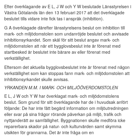
Efter överklagande av E L, J W och Y W beslutade Länsstyrelsen i
Västra Götalands län den 13 februari 2017 att det överklagade
beslutet tills vidare inte fick tas i anspråk (inhibition).
G A överklagade därefter länsstyrelsens beslut om inhibition till
mark- och miljödomstolen som undanröjde beslutet och avvisade
inhibitionsyrkandet. Som skäl för sitt beslut angav mark- och
miljödomstolen att när ett bygglovsbeslut inte är förenat med
startbesked är beslutet inte bärare av eller förenat med
verkställighet.
Eftersom det aktuella bygglovsbeslutet inte är förenat med någon
verkställighet som kan stoppas fann mark- och miljödomstolen att
inhibitionsyrkandet skulle avvisas.
YRKANDEN M.M. I MARK- OCH MILJÖÖVERDOMSTOLEN
E L, J W och Y W har överklagat mark- och miljödomstolens
beslut. Som grund för sitt överklagande har de i huvudsak anfört
följande: De har inte fått begärd information om miljöutredningen
eller svar på sina frågor rörande påverkan på miljö, trafik och
nyttjanderätt av samfällighet. Byggnationen skulle medföra icke
reparerbara skador på natur- och kulturvärden samt skymma
utsikten för grannarna. Det är inte fråga om en