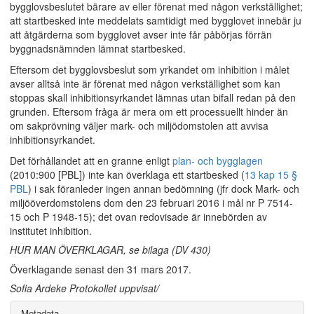
bygglovsbeslutet bärare av eller förenat med någon verkställighet;
att startbesked inte meddelats samtidigt med bygglovet innebär ju
att åtgärderna som bygglovet avser inte får påbörjas förrän
byggnadsnämnden lämnat startbesked.
Eftersom det bygglovsbeslut som yrkandet om inhibition i målet
avser alltså inte är förenat med någon verkställighet som kan
stoppas skall inhibitionsyrkandet lämnas utan bifall redan på den
grunden. Eftersom fråga är mera om ett processuellt hinder än
om sakprövning väljer mark- och miljödomstolen att avvisa
inhibitionsyrkandet.
Det förhållandet att en granne enligt
plan- och bygglagen
(2010:900 [PBL]) inte kan överklaga ett startbesked (
13 kap 15 §
PBL
) i sak föranleder ingen annan bedömning (jfr dock Mark- och
miljööverdomstolens dom den 23 februari 2016 i mål nr P 7514-
15 och P 1948-15); det ovan redovisade är innebörden av
institutet inhibition.
HUR MAN ÖVERKLAGAR, se bilaga (DV 430)
Överklagande senast den 31 mars 2017.
Sofia Ardeke Protokollet uppvisat/
Metadata