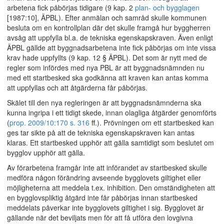
arbetena fick påbörjas tidigare (9 kap. 2
plan- och bygglagen
[1987:10], ÄPBL). Efter anmälan och samråd skulle kommunen
besluta om en kontrollplan där det skulle framgå hur byggherren
avsåg att uppfylla bl.a. de tekniska egenskapskraven. Även enligt
ÄPBL gällde att byggnadsarbetena inte fick påbörjas om inte vissa
krav hade uppfyllts (9 kap. 12 § ÄPBL). Det som är nytt med de
regler som infördes med nya PBL är att byggnadsnämnden nu
med ett startbesked ska godkänna att kraven kan antas komma
att uppfyllas och att åtgärderna får påbörjas.
Skälet till den nya regleringen är att byggnadsnämnderna ska
kunna ingripa i ett tidigt skede, innan olagliga åtgärder genomförts
(
prop. 2009/10:170 s. 316
ff.). Prövningen om ett startbesked kan
ges tar sikte på att de tekniska egenskapskraven kan antas
klaras. Ett startbesked upphör att gälla samtidigt som beslutet om
bygglov upphör att gälla.
Av förarbetena framgår inte att införandet av startbesked skulle
medföra någon förändring avseende bygglovets giltighet eller
möjligheterna att meddela t.ex. inhibition. Den omständigheten att
en bygglovspliktig åtgärd inte får påbörjas innan startbesked
meddelats påverkar inte bygglovets giltighet i sig. Bygglovet är
gällande när det beviljats men för att få utföra den lovgivna