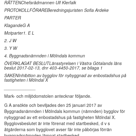
RÄTTENChefsrådmannen Ulf Klerfalk
PROTOKOLLFÖRAREBeredningsjuristen Sofia Ardeke
PARTER
KlagandeG A
Motparter1. E L
2. J W
3. Y W
4. Byggnadsnämnden i Mölndals kommun
ÖVERKLAGAT BESLUTLänsstyrelsen i Västra Götalands läns
beslut 2017-02-13, dnr 403-4450-2017, se bilaga 1
SAKENInhibition av bygglov för nybyggnad av enbostadshus på
fastigheten i Mölndal X
_____________
Mark- och miljödomstolen antecknar följande.
G A ansökte och beviljades den 25 januari 2017 av
Byggnadsnämnden i Mölndals kommun (nämnden) bygglov för
nybyggnad av ett enbostadshus på fastigheten Mölndal X.
Bygglovsbeslutet är inte förenat med startbesked, d v s
åtgärderna som bygglovet avser får inte påbörjas förrän
byggnadsnämnden lämnat startbesked.