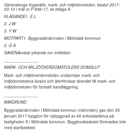
Vänersborgs tingsrätts, mark- och miljödomstolen, beslut 2017-
03-10 i mål nr P 836-17, se bilaga A
KLAGANDE1. E L
2. J W
3. Y W
MOTPART1. Byggnadsnämnden i Mölndals kommun
2. G A
SAKENAvvisat yrkande om inhibition
_______________
MARK- OCH MILJÖÖVERDOMSTOLENS DOMSLUT
Mark- och miljööverdomstolen undanröjer mark- och
miljödomstolens beslut och återförvisar ärendet till mark- och
miljödomstolen för fortsatt handläggning.
_______________
BAKGRUND
Byggnadsnämnden i Mölndals kommun (nämnden) gav den 25
januari 2017 bygglov för nybyggnad av ett enbostadshus på
fastigheten X i Mölndals kommun. Bygglovsbeslutet förenades inte
med startbesked.