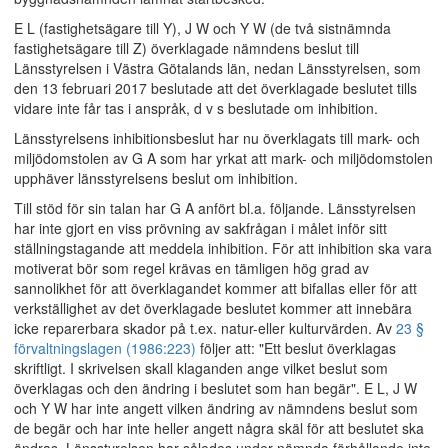
E L (fastighetsägare till Y), J W och Y W (de två sistnämnda
fastighetsägare till Z) överklagade nämndens beslut till
Länsstyrelsen i Västra Götalands län, nedan Länsstyrelsen, som
den 13 februari 2017 beslutade att det överklagade beslutet tills
vidare inte får tas i anspråk, d v s beslutade om inhibition.
Länsstyrelsens inhibitionsbeslut har nu överklagats till mark- och
miljödomstolen av G A som har yrkat att mark- och miljödomstolen
upphäver länsstyrelsens beslut om inhibition.
Till stöd för sin talan har G A anfört bl.a. följande. Länsstyrelsen
har inte gjort en viss prövning av sakfrågan i målet inför sitt
ställningstagande att meddela inhibition. För att inhibition ska vara
motiverat bör som regel krävas en tämligen hög grad av
sannolikhet för att överklagandet kommer att bifallas eller för att
verkställighet av det överklagade beslutet kommer att innebära
icke reparerbara skador på t.ex. natur-eller kulturvärden. Av
23 §
förvaltningslagen (1986:223)
följer att: "Ett beslut överklagas
skriftligt. I skrivelsen skall klaganden ange vilket beslut som
överklagas och den ändring i beslutet som han begär". E L, J W
och Y W har inte angett vilken ändring av nämndens beslut som
de begär och har inte heller angett några skäl för att beslutet ska