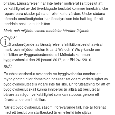
bifallas. Länsstyrelsen har inte heller motiverat i sitt beslut att
verkställighet av det överklagade beslutet kommer innebära icke
reparerbara skador på natur- eller kulturvärden. Under sådana
nämnda omständigheter har länsstyrelsen inte haft fog för att
meddela beslut om inhibition.
Mark- och miljödomstolen meddelar härefter följande
BESLUT
Med undanröjande av länsstyrelsens inhibitionsbeslut avvisar
mark- och miljödomstolen E Ls, J Ws och Y Ws yrkande om
inhibition av Byggnadsnämndens i Mölndals kommun
bygglovsbeslut den 25 januari 2017, dnr BN 241/2016.
SKÄL
Ett inhibitionsbeslut avseende ett bygglovsbeslut innebär att
myndigheten eller domstolen beslutar att vidare verkställighet av
bygglovsbeslutet tills vidare inte får ske. En förutsättning för att ett
bygglovsbeslut skall kunna inhiberas är alltså att beslutet är
bärare av någon verkställighet som kan stoppas genom ett
förordnande om inhibition.
När ett bygglovsbeslut, såsom i förevarande fall, inte är förenat
med ett beslut om startbesked är emellertid inte själva