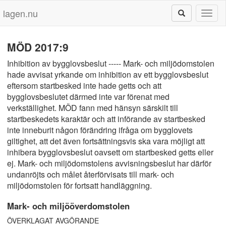
lagen.nu
Toggl
naviga
MÖD 2017:9
Inhibition av bygglovsbeslut ----- Mark- och miljödomstolen
hade avvisat yrkande om inhibition av ett bygglovsbeslut
eftersom startbesked inte hade getts och att
bygglovsbeslutet därmed inte var förenat med
verkställighet. MÖD fann med hänsyn särskilt till
startbeskedets karaktär och att införande av startbesked
inte inneburit någon förändring ifråga om bygglovets
giltighet, att det även fortsättningsvis ska vara möjligt att
inhibera bygglovsbeslut oavsett om startbesked getts eller
ej. Mark- och miljödomstolens avvisningsbeslut har därför
undanröjts och målet återförvisats till mark- och
miljödomstolen för fortsatt handläggning.
Mark- och miljööverdomstolen
ÖVERKLAGAT AVGÖRANDE