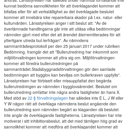
ändras. Länsstyrelsen har således under nämnda förhållande inte
kunnat bedöma sannolikheten för att överklagandet kommer att
bifallas eller för att verkställighet av det överklagade beslutet
kommer att innebära icke reparerbara skador på t.ex. natur- eller
kulturvärden. Länsstyrelsen anger i sitt beslut att: "Av de
överlämnade handlingarna går inte att utläsa vilka bedömningar
nämnden gjort med efter det att ärendet återremitterades för att
ytterligare utreda bul-lerfrågan". Av nämndens
sammanträdesprotokoll per den 25 januari 2017 under rubriken
Bedömning, framgår det att "Bullerutredning har inkommit som
miljöförvaltningen kommer att yttra sig om. Miljöförvaltningen
kommer att föredra bullerutredningen på
sammanträdet.Stadsbyggnadsförvaltningen gör den samlade
bedömningen att bygglov kan beviljas om bullerkraven uppfylls".
Länsstyrelsen har förbisett eller missuppfattat den begärda
bullerutredningen av nämnden i bygglovsärendet. Beslutet om
bullerutredning omfattar inte några andra fastigheter än hans X.
Med stöd av
22 § förvaltningslagen
har således inte E L, J W eller
Y W någon rätt att överklaga nämndens beslut angående den
bullerutredning som nämnden begärt av klaganden då beslutet
inte angår de överklagande fastigheterna. Länsstyrelsen har inte
motiverat i sitt inhibitionsbeslut, att det med tämligen hög grad av
sannolikhet kommer att medföra att överklagandet kommer att