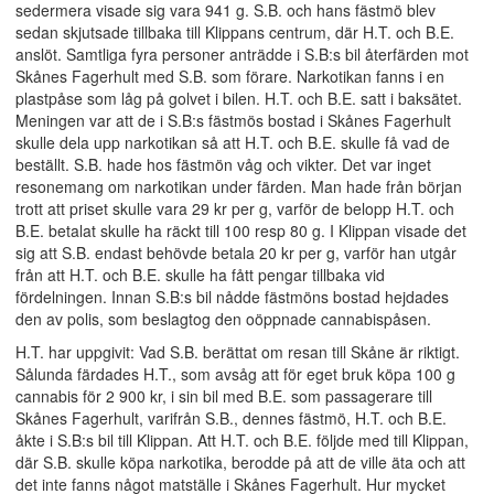
sedermera visade sig vara 941 g. S.B. och hans fästmö blev
sedan skjutsade tillbaka till Klippans centrum, där H.T. och B.E.
anslöt. Samtliga fyra personer anträdde i S.B:s bil återfärden mot
Skånes Fagerhult med S.B. som förare. Narkotikan fanns i en
plastpåse som låg på golvet i bilen. H.T. och B.E. satt i baksätet.
Meningen var att de i S.B:s fästmös bostad i Skånes Fagerhult
skulle dela upp narkotikan så att H.T. och B.E. skulle få vad de
beställt. S.B. hade hos fästmön våg och vikter. Det var inget
resonemang om narkotikan under färden. Man hade från början
trott att priset skulle vara 29 kr per g, varför de belopp H.T. och
B.E. betalat skulle ha räckt till 100 resp 80 g. I Klippan visade det
sig att S.B. endast behövde betala 20 kr per g, varför han utgår
från att H.T. och B.E. skulle ha fått pengar tillbaka vid
fördelningen. Innan S.B:s bil nådde fästmöns bostad hejdades
den av polis, som beslagtog den oöppnade cannabispåsen.
H.T. har uppgivit: Vad S.B. berättat om resan till Skåne är riktigt.
Sålunda färdades H.T., som avsåg att för eget bruk köpa 100 g
cannabis för 2 900 kr, i sin bil med B.E. som passagerare till
Skånes Fagerhult, varifrån S.B., dennes fästmö, H.T. och B.E.
åkte i S.B:s bil till Klippan. Att H.T. och B.E. följde med till Klippan,
där S.B. skulle köpa narkotika, berodde på att de ville äta och att
det inte fanns något matställe i Skånes Fagerhult. Hur mycket