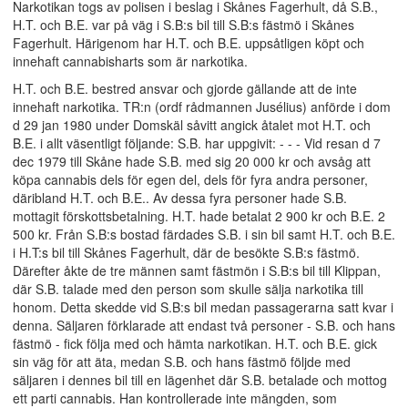
Narkotikan togs av polisen i beslag i Skånes Fagerhult, då S.B.,
H.T. och B.E. var på väg i S.B:s bil till S.B:s fästmö i Skånes
Fagerhult. Härigenom har H.T. och B.E. uppsåtligen köpt och
innehaft cannabisharts som är narkotika.
H.T. och B.E. bestred ansvar och gjorde gällande att de inte
innehaft narkotika. TR:n (ordf rådmannen Jusélius) anförde i dom
d 29 jan 1980 under Domskäl såvitt angick åtalet mot H.T. och
B.E. i allt väsentligt följande: S.B. har uppgivit: - - - Vid resan d 7
dec 1979 till Skåne hade S.B. med sig 20 000 kr och avsåg att
köpa cannabis dels för egen del, dels för fyra andra personer,
däribland H.T. och B.E.. Av dessa fyra personer hade S.B.
mottagit förskottsbetalning. H.T. hade betalat 2 900 kr och B.E. 2
500 kr. Från S.B:s bostad färdades S.B. i sin bil samt H.T. och B.E.
i H.T:s bil till Skånes Fagerhult, där de besökte S.B:s fästmö.
Därefter åkte de tre männen samt fästmön i S.B:s bil till Klippan,
där S.B. talade med den person som skulle sälja narkotika till
honom. Detta skedde vid S.B:s bil medan passagerarna satt kvar i
denna. Säljaren förklarade att endast två personer - S.B. och hans
fästmö - fick följa med och hämta narkotikan. H.T. och B.E. gick
sin väg för att äta, medan S.B. och hans fästmö följde med
säljaren i dennes bil till en lägenhet där S.B. betalade och mottog
ett parti cannabis. Han kontrollerade inte mängden, som