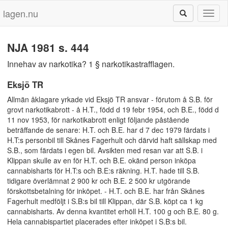
lagen.nu
Toggl
naviga
NJA 1981 s. 444
Innehav av narkotika? 1 § narkotikastrafflagen.
Eksjö TR
Allmän åklagare yrkade vid Eksjö TR ansvar - förutom å S.B. för
grovt narkotikabrott - å H.T., född d 19 febr 1954, och B.E., född d
11 nov 1953, för narkotikabrott enligt följande påstående
beträffande de senare: H.T. och B.E. har d 7 dec 1979 färdats i
H.T:s personbil till Skånes Fagerhult och därvid haft sällskap med
S.B., som färdats i egen bil. Avsikten med resan var att S.B. i
Klippan skulle av en för H.T. och B.E. okänd person inköpa
cannabisharts för H.T:s och B.E:s räkning. H.T. hade till S.B.
tidigare överlämnat 2 900 kr och B.E. 2 500 kr utgörande
förskottsbetalning för inköpet. - H.T. och B.E. har från Skånes
Fagerhult medföljt i S.B:s bil till Klippan, där S.B. köpt ca 1 kg
cannabisharts. Av denna kvantitet erhöll H.T. 100 g och B.E. 80 g.
Hela cannabispartiet placerades efter inköpet i S.B:s bil.