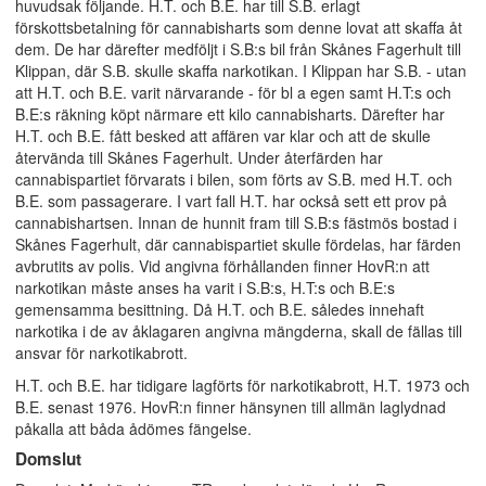
huvudsak följande. H.T. och B.E. har till S.B. erlagt
förskottsbetalning för cannabisharts som denne lovat att skaffa åt
dem. De har därefter medföljt i S.B:s bil från Skånes Fagerhult till
Klippan, där S.B. skulle skaffa narkotikan. I Klippan har S.B. - utan
att H.T. och B.E. varit närvarande - för bl a egen samt H.T:s och
B.E:s räkning köpt närmare ett kilo cannabisharts. Därefter har
H.T. och B.E. fått besked att affären var klar och att de skulle
återvända till Skånes Fagerhult. Under återfärden har
cannabispartiet förvarats i bilen, som förts av S.B. med H.T. och
B.E. som passagerare. I vart fall H.T. har också sett ett prov på
cannabishartsen. Innan de hunnit fram till S.B:s fästmös bostad i
Skånes Fagerhult, där cannabispartiet skulle fördelas, har färden
avbrutits av polis. Vid angivna förhållanden finner HovR:n att
narkotikan måste anses ha varit i S.B:s, H.T:s och B.E:s
gemensamma besittning. Då H.T. och B.E. således innehaft
narkotika i de av åklagaren angivna mängderna, skall de fällas till
ansvar för narkotikabrott.
H.T. och B.E. har tidigare lagförts för narkotikabrott, H.T. 1973 och
B.E. senast 1976. HovR:n finner hänsynen till allmän laglydnad
påkalla att båda ådömes fängelse.
Domslut