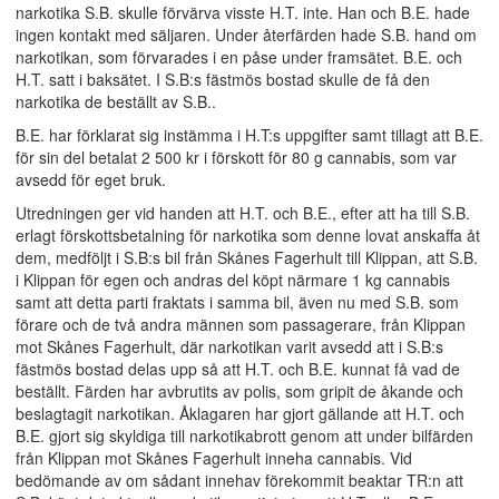
narkotika S.B. skulle förvärva visste H.T. inte. Han och B.E. hade
ingen kontakt med säljaren. Under återfärden hade S.B. hand om
narkotikan, som förvarades i en påse under framsätet. B.E. och
H.T. satt i baksätet. I S.B:s fästmös bostad skulle de få den
narkotika de beställt av S.B..
B.E. har förklarat sig instämma i H.T:s uppgifter samt tillagt att B.E.
för sin del betalat 2 500 kr i förskott för 80 g cannabis, som var
avsedd för eget bruk.
Utredningen ger vid handen att H.T. och B.E., efter att ha till S.B.
erlagt förskottsbetalning för narkotika som denne lovat anskaffa åt
dem, medföljt i S.B:s bil från Skånes Fagerhult till Klippan, att S.B.
i Klippan för egen och andras del köpt närmare 1 kg cannabis
samt att detta parti fraktats i samma bil, även nu med S.B. som
förare och de två andra männen som passagerare, från Klippan
mot Skånes Fagerhult, där narkotikan varit avsedd att i S.B:s
fästmös bostad delas upp så att H.T. och B.E. kunnat få vad de
beställt. Färden har avbrutits av polis, som gripit de åkande och
beslagtagit narkotikan. Åklagaren har gjort gällande att H.T. och
B.E. gjort sig skyldiga till narkotikabrott genom att under bilfärden
från Klippan mot Skånes Fagerhult inneha cannabis. Vid
bedömande av om sådant innehav förekommit beaktar TR:n att