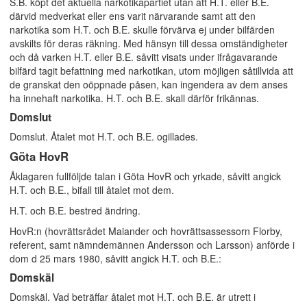
S.B. köpt det aktuella narkotikapartiet utan att H.T. eller B.E.
därvid medverkat eller ens varit närvarande samt att den
narkotika som H.T. och B.E. skulle förvärva ej under bilfärden
avskilts för deras räkning. Med hänsyn till dessa omständigheter
och då varken H.T. eller B.E. såvitt visats under ifrågavarande
bilfärd tagit befattning med narkotikan, utom möjligen såtillvida att
de granskat den oöppnade påsen, kan ingendera av dem anses
ha innehaft narkotika. H.T. och B.E. skall därför frikännas.
Domslut
Domslut. Åtalet mot H.T. och B.E. ogillades.
Göta HovR
Åklagaren fullföljde talan i Göta HovR och yrkade, såvitt angick
H.T. och B.E., bifall till åtalet mot dem.
H.T. och B.E. bestred ändring.
HovR:n (hovrättsrådet Maiander och hovrättsassessorn Florby,
referent, samt nämndemännen Andersson och Larsson) anförde i
dom d 25 mars 1980, såvitt angick H.T. och B.E.:
Domskäl
Domskäl. Vad beträffar åtalet mot H.T. och B.E. är utrett i