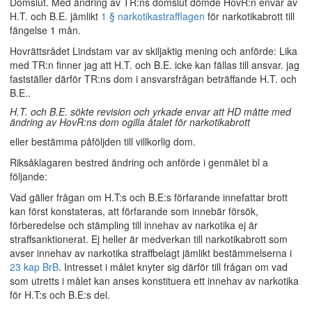
Domslut. Med ändring av TR:ns domslut dömde HovR:n envar av
H.T. och B.E. jämlikt
1 § narkotikastrafflagen
för narkotikabrott till
fängelse 1 mån.
Hovrättsrådet Lindstam var av skiljaktig mening och anförde: Lika
med TR:n finner jag att H.T. och B.E. icke kan fällas till ansvar. jag
fastställer därför TR:ns dom i ansvarsfrågan beträffande H.T. och
B.E..
H.T. och B.E. sökte revision och yrkade envar att HD måtte med
ändring av HovR:ns dom ogilla åtalet för narkotikabrott
eller bestämma påföljden till villkorlig dom.
Riksåklagaren bestred ändring och anförde i genmälet bl a
följande:
Vad gäller frågan om H.T:s och B.E:s förfarande innefattar brott
kan först konstateras, att förfarande som innebär försök,
förberedelse och stämpling till innehav av narkotika ej är
straffsanktionerat. Ej heller är medverkan till narkotikabrott som
avser innehav av narkotika straffbelagt jämlikt bestämmelserna i
23 kap BrB
. Intresset i målet knyter sig därför till frågan om vad
som utretts i målet kan anses konstituera ett innehav av narkotika
för H.T:s och B.E:s del.