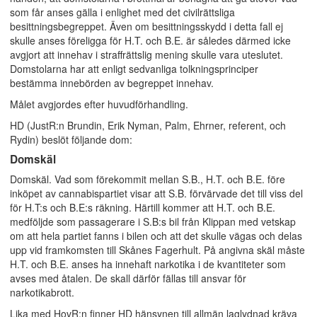
som får anses gälla i enlighet med det civilrättsliga
besittningsbegreppet. Även om besittningsskydd i detta fall ej
skulle anses föreligga för H.T. och B.E. är således därmed icke
avgjort att innehav i straffrättslig mening skulle vara uteslutet.
Domstolarna har att enligt sedvanliga tolkningsprinciper
bestämma innebörden av begreppet innehav.
Målet avgjordes efter huvudförhandling.
HD (JustR:n Brundin, Erik Nyman, Palm, Ehrner, referent, och
Rydin) beslöt följande dom:
Domskäl
Domskäl. Vad som förekommit mellan S.B., H.T. och B.E. före
inköpet av cannabispartiet visar att S.B. förvärvade det till viss del
för H.T:s och B.E:s räkning. Härtill kommer att H.T. och B.E.
medföljde som passagerare i S.B:s bil från Klippan med vetskap
om att hela partiet fanns i bilen och att det skulle vägas och delas
upp vid framkomsten till Skånes Fagerhult. På angivna skäl måste
H.T. och B.E. anses ha innehaft narkotika i de kvantiteter som
avses med åtalen. De skall därför fällas till ansvar för
narkotikabrott.
Lika med HovR:n finner HD hänsynen till allmän laglydnad kräva