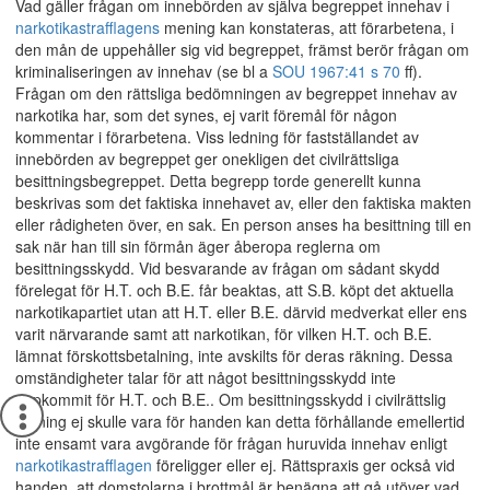
Vad gäller frågan om innebörden av själva begreppet innehav i
narkotikastrafflagens
mening kan konstateras, att förarbetena, i
den mån de uppehåller sig vid begreppet, främst berör frågan om
kriminaliseringen av innehav (se bl a
SOU 1967:41 s 70
ff).
Frågan om den rättsliga bedömningen av begreppet innehav av
narkotika har, som det synes, ej varit föremål för någon
kommentar i förarbetena. Viss ledning för fastställandet av
innebörden av begreppet ger onekligen det civilrättsliga
besittningsbegreppet. Detta begrepp torde generellt kunna
beskrivas som det faktiska innehavet av, eller den faktiska makten
eller rådigheten över, en sak. En person anses ha besittning till en
sak när han till sin förmån äger åberopa reglerna om
besittningsskydd. Vid besvarande av frågan om sådant skydd
förelegat för H.T. och B.E. får beaktas, att S.B. köpt det aktuella
narkotikapartiet utan att H.T. eller B.E. därvid medverkat eller ens
varit närvarande samt att narkotikan, för vilken H.T. och B.E.
lämnat förskottsbetalning, inte avskilts för deras räkning. Dessa
omständigheter talar för att något besittningsskydd inte
uppkommit för H.T. och B.E.. Om besittningsskydd i civilrättslig
mening ej skulle vara för handen kan detta förhållande emellertid
inte ensamt vara avgörande för frågan huruvida innehav enligt
narkotikastrafflagen
föreligger eller ej. Rättspraxis ger också vid
handen, att domstolarna i brottmål är benägna att gå utöver vad